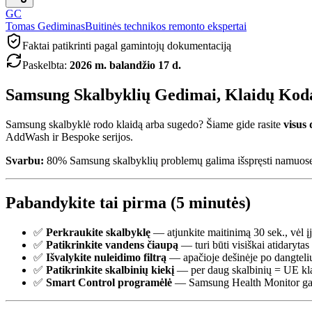
GC
Tomas Gediminas
Buitinės technikos remonto ekspertai
Faktai patikrinti pagal gamintojų dokumentaciją
Paskelbta
:
2026 m. balandžio 17 d.
Samsung Skalbyklių Gedimai, Klaidų Koda
Samsung skalbyklė rodo klaidą arba sugedo? Šiame gide rasite
visus
AddWash ir Bespoke serijos.
Svarbu:
80% Samsung skalbyklių problemų galima išspręsti namuose 
Pabandykite tai pirma (5 minutės)
✅
Perkraukite skalbyklę
— atjunkite maitinimą 30 sek., vėl į
✅
Patikrinkite vandens čiaupą
— turi būti visiškai atidarytas
✅
Išvalykite nuleidimo filtrą
— apačioje dešinėje po dangteli
✅
Patikrinkite skalbinių kiekį
— per daug skalbinių = UE kl
✅
Smart Control programėlė
— Samsung Health Monitor gali 