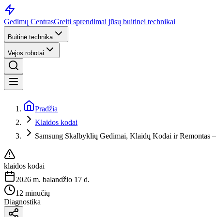
Gedimų Centras
Greiti sprendimai jūsų buitinei technikai
Buitinė technika
Vejos robotai
Pradžia
Klaidos kodai
Samsung Skalbyklių Gedimai, Klaidų Kodai ir Remontas – 
klaidos kodai
2026 m. balandžio 17 d.
12 minučių
Diagnostika