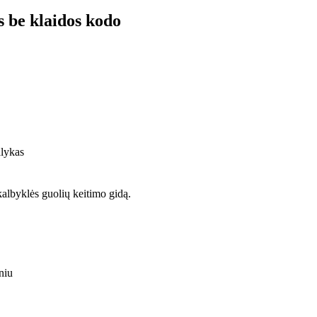
 be klaidos kodo
alykas
albyklės guolių keitimo gidą.
niu