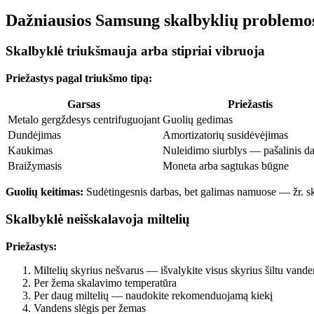
Dažniausios Samsung skalbyklių problemos
Skalbyklė triukšmauja arba stipriai vibruoja
Priežastys pagal triukšmo tipą:
Garsas
Priežastis
Metalo gergždesys centrifuguojant
Guolių gedimas
Dundėjimas
Amortizatorių susidėvėjimas
Kaukimas
Nuleidimo siurblys — pašalinis d
Braižymasis
Moneta arba sagtukas būgne
Guolių keitimas:
Sudėtingesnis darbas, bet galimas namuose — žr. sk
Skalbyklė neišskalavoja miltelių
Priežastys:
Miltelių skyrius nešvarus — išvalykite visus skyrius šiltu vande
Per žema skalavimo temperatūra
Per daug miltelių — naudokite rekomenduojamą kiekį
Vandens slėgis per žemas