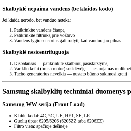
Skalbyklė nepaima vandens (be klaidos kodo)
Jei klaida nerodo, bet vanduo neteka:
Patikrinkite vandens čiaupą
Patikrinkite filtriuką prie vožtuvo
Vandens lygio sensorius gali rodyti, kad vanduo jau pilnas
Skalbyklė nesicentrifuguoja
Disbalansas — patikrinkite skalbinių pasiskirstymą
Variklio kefai (brush motor) susidėvėję — testuojamas multime
Tacho generatorius neveikia — nustato būgno sukimosi greitį
Samsung skalbyklių techniniai duomenys pa
Samsung WW serija (Front Load)
Klaidų kodai: 4C, 5C, UE, HE1, SE, LE
Guolių tipas: 6205/6206 (6205ZZ arba 6206ZZ)
Filtro vieta: apačioje dešinėje