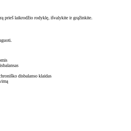
rą prieš laikrodžio rodyklę, išvalykite ir grąžinkite.
uguoti.
komis
isbalansas
 chroniško disbalanso klaidas
avimą