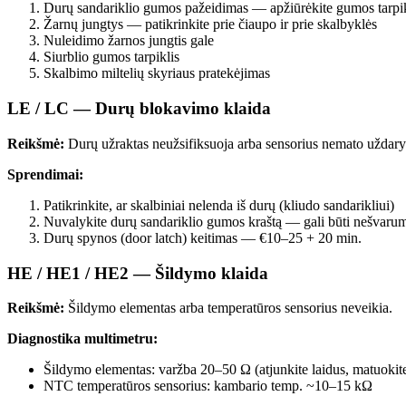
Durų sandariklio gumos pažeidimas — apžiūrėkite gumos tarpik
Žarnų jungtys — patikrinkite prie čiaupo ir prie skalbyklės
Nuleidimo žarnos jungtis gale
Siurblio gumos tarpiklis
Skalbimo miltelių skyriaus pratekėjimas
LE / LC — Durų blokavimo klaida
Reikšmė:
Durų užraktas neužsifiksuoja arba sensorius nemato uždar
Sprendimai:
Patikrinkite, ar skalbiniai nelenda iš durų (kliudo sandarikliui)
Nuvalykite durų sandariklio gumos kraštą — gali būti nešvaru
Durų spynos (door latch) keitimas — €10–25 + 20 min.
HE / HE1 / HE2 — Šildymo klaida
Reikšmė:
Šildymo elementas arba temperatūros sensorius neveikia.
Diagnostika multimetru:
Šildymo elementas: varžba 20–50 Ω (atjunkite laidus, matuokit
NTC temperatūros sensorius: kambario temp. ~10–15 kΩ