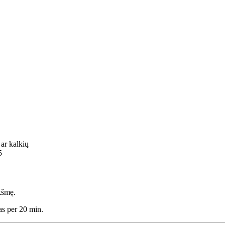
ar kalkių
5
kšmę.
as per 20 min.