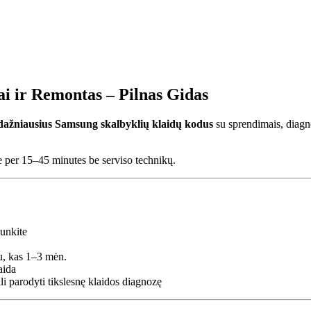
i ir Remontas – Pilnas Gidas
 dažniausius Samsung skalbyklių klaidų kodus
su sprendimais, diagn
per 15–45 minutes be serviso technikų.
junkite
u, kas 1–3 mėn.
aida
parodyti tikslesnę klaidos diagnozę