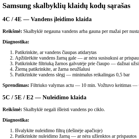
Samsung skalbyklių klaidų kodų sąrašas
4C / 4E — Vandens įleidimo klaida
Reikšmė:
Skalbyklė negauna vandens arba gauna per mažai per nustat
Diagnostika:
Patikrinkite, ar vandens čiaupas atidarytas
Apžiūrėkite vandens žarną gale — ar nėra susisukusi ar prispau
Patikrinkite filtriuką žarnos galvutėje prie čiaupo — dažnai už
Žiemą patikrinkite, ar žarna neužšalusi
Patikrinkite vandens slėgį — minimalus reikalingas 0,5 bar
Sprendimas:
Filtriuko valymas actu — 10 min. Vožtuvo keitimas —
5C / 5E / E2 — Nuleidimo klaida
Reikšmė:
Skalbyklė negali išleisti vandens po ciklo.
Diagnostika:
Išvalykite nuleidimo filtrą (dešinėje apačioje)
Patikrinkite nuleidimo žarną — ar nėra užlenktos ar prispautos