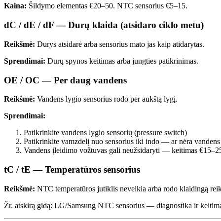
Kaina:
Šildymo elementas €20–50. NTC sensorius €5–15.
dC / dE / dF — Durų klaida (atsidaro ciklo metu)
Reikšmė:
Durys atsidarė arba sensorius mato jas kaip atidarytas.
Sprendimai:
Durų spynos keitimas arba jungties patikrinimas.
OE / OC — Per daug vandens
Reikšmė:
Vandens lygio sensorius rodo per aukštą lygį.
Sprendimai:
Patikrinkite vandens lygio sensorių (pressure switch)
Patikrinkite vamzdelį nuo sensorius iki indo — ar nėra vandens 
Vandens įleidimo vožtuvas gali neužsidaryti — keitimas €15–2
tC / tE — Temperatūros sensorius
Reikšmė:
NTC temperatūros jutiklis neveikia arba rodo klaidingą rei
Žr. atskirą gidą: LG/Samsung NTC sensorius — diagnostika ir keitim