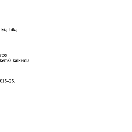
ytą laiką.
stos
sikemša kalkėmis
 €15–25.