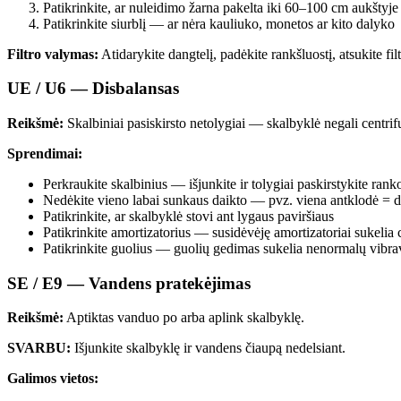
Patikrinkite, ar nuleidimo žarna pakelta iki 60–100 cm aukštyje
Patikrinkite siurblį — ar nėra kauliuko, monetos ar kito dalyko
Filtro valymas:
Atidarykite dangtelį, padėkite rankšluostį, atsukite filt
UE / U6 — Disbalansas
Reikšmė:
Skalbiniai pasiskirsto netolygiai — skalbyklė negali centrif
Sprendimai:
Perkraukite skalbinius — išjunkite ir tolygiai paskirstykite ran
Nedėkite vieno labai sunkaus daikto — pvz. viena antklodė = d
Patikrinkite, ar skalbyklė stovi ant lygaus paviršiaus
Patikrinkite amortizatorius — susidėvėję amortizatoriai sukelia
Patikrinkite guolius — guolių gedimas sukelia nenormalų vibr
SE / E9 — Vandens pratekėjimas
Reikšmė:
Aptiktas vanduo po arba aplink skalbyklę.
SVARBU:
Išjunkite skalbyklę ir vandens čiaupą nedelsiant.
Galimos vietos: