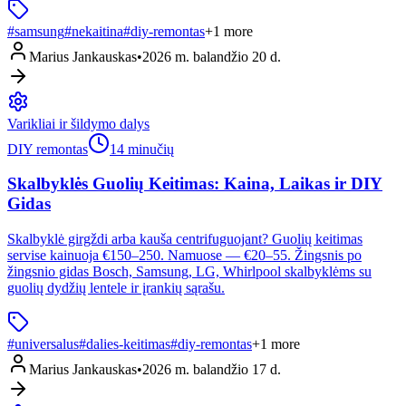
#
samsung
#
nekaitina
#
diy-remontas
+
1
more
Marius Jankauskas
•
2026 m. balandžio 20 d.
Varikliai ir šildymo dalys
DIY remontas
14 minučių
Skalbyklės Guolių Keitimas: Kaina, Laikas ir DIY
Gidas
Skalbyklė girgždi arba kauša centrifuguojant? Guolių keitimas
servise kainuoja €150–250. Namuose — €20–55. Žingsnis po
žingsnio gidas Bosch, Samsung, LG, Whirlpool skalbyklėms su
guolių dydžių lentele ir įrankių sąrašu.
#
universalus
#
dalies-keitimas
#
diy-remontas
+
1
more
Marius Jankauskas
•
2026 m. balandžio 17 d.