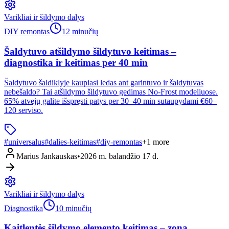
Varikliai ir šildymo dalys
DIY remontas
12 minučių
Šaldytuvo atšildymo šildytuvo keitimas –
diagnostika ir keitimas per 40 min
Šaldytuvo šaldiklyje kaupiasi ledas ant garintuvo ir šaldytuvas
nebešaldo? Tai atšildymo šildytuvo gedimas No-Frost modeliuose.
65% atvejų galite išspręsti patys per 30–40 min sutaupydami €60–
120 serviso.
#
universalus
#
dalies-keitimas
#
diy-remontas
+
1
more
Marius Jankauskas
•
2026 m. balandžio 17 d.
Varikliai ir šildymo dalys
Diagnostika
10 minučių
Kaitlentės šildymo elemento keitimas – zona