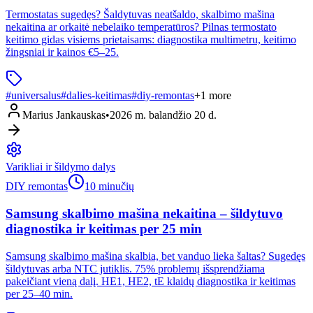
Termostatas sugedęs? Šaldytuvas neatšaldo, skalbimo mašina
nekaitina ar orkaitė nebelaiko temperatūros? Pilnas termostato
keitimo gidas visiems prietaisams: diagnostika multimetru, keitimo
žingsniai ir kainos €5–25.
#
universalus
#
dalies-keitimas
#
diy-remontas
+
1
more
Marius Jankauskas
•
2026 m. balandžio 20 d.
Varikliai ir šildymo dalys
DIY remontas
10 minučių
Samsung skalbimo mašina nekaitina – šildytuvo
diagnostika ir keitimas per 25 min
Samsung skalbimo mašina skalbia, bet vanduo lieka šaltas? Sugedęs
šildytuvas arba NTC jutiklis. 75% problemų išsprendžiama
pakeičiant vieną dalį. HE1, HE2, tE klaidų diagnostika ir keitimas
per 25–40 min.