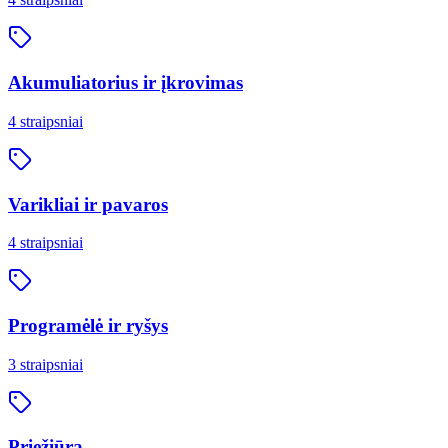
Akumuliatorius ir įkrovimas
4
straipsniai
Varikliai ir pavaros
4
straipsniai
Programėlė ir ryšys
3
straipsniai
Priežiūra