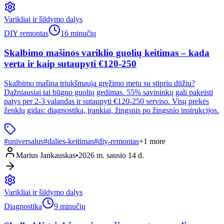
Varikliai ir šildymo dalys
DIY remontas
16 minučių
Skalbimo mašinos variklio guolių keitimas – kada
verta ir kaip sutaupyti €120-250
Skalbimo mašina triukšmauja gręžimo metu su stipriu dūžiu?
Dažniausiai tai būgno guolių gedimas. 55% savininkų gali pakeisti
patys per 2-3 valandas ir sutaupyti €120-250 serviso. Visų prekės
ženklų gidas: diagnostika, įrankiai, žingsnis po žingsnio instrukcijos.
#
universalus
#
dalies-keitimas
#
diy-remontas
+
1
more
Marius Jankauskas
•
2026 m. sausio 14 d.
Varikliai ir šildymo dalys
Diagnostika
9 minučių