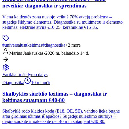
neveikia: diagnostika ir sprendimas
Viena kaitlentės zona nustojo veikti? 70% atvejų problema –
sugedęs šildymo elementas. Diagnostika su multimetru ir elemento
keitimas: elektrinė atvira €10-25, keramikinė €15-35.
#
universalus
#
keitimas
#
diagnostika
+
2
more
Marius Jankauskas
•
2026 m. balandžio 14 d.
Varikliai ir šildymo dalys
Diagnostika
10 minučių
Skalbyklės siurblio keitimas – diagnostika ir
keitimas sutaupant €40-80
Skalbyklė rodo klaidos kodą (E18, OE, 5E), vanduo lieka būgne
arba girdimas ūžimas iš apačios? Sugedęs nuleidimo siurblys –
diagnozuokite ir pakeiskite per 40 min sutaupant €40-80.