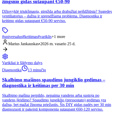
žingsnio gidas sutaupant €50-90
Džiovyklė triukšmauja, girgžda arba drabužiai neišdžiūsta? Sugedęs
ventiliatorius – dažna ir sprendžiama problema. Diagnostika ir
keitimo gidas sutaupant €50-90 serviso.
#
universalus
#
keitimas
#
variklis
+
1
more
Marius Jankauskas
•
2026 m. vasario 25 d.
Varikliai ir šildymo dalys
Diagnostika
13 minučių
Skalbimo mašinos spaudimo jungiklio gedimas –
diagnostika ir keitimas per 30 min
Skalbimo mašina perpildo, nepaima vandens arba sustoja po
vandens įleidimo? Spaudimo jungiklio (pressostato) gedimas yra
dažna, bet mažai žinoma priežastis. Šis DIY gidas padės per 30 min
diagnozuoti ir pakeisti komponentą sutaupant €60-120 serviso.