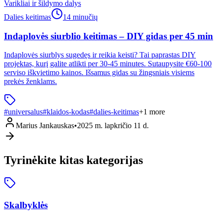
Varikliai ir šildymo dalys
Dalies keitimas
14 minučių
Indaplovės siurblio keitimas – DIY gidas per 45 min
Indaplovės siurblys sugedęs ir reikia keisti? Tai paprastas DIY
projektas, kurį galite atlikti per 30-45 minutes. Sutaupysite €60-100
serviso iškvietimo kainos. Išsamus gidas su žingsniais visiems
prekės ženklams.
#
universalus
#
klaidos-kodas
#
dalies-keitimas
+
1
more
Marius Jankauskas
•
2025 m. lapkričio 11 d.
Tyrinėkite kitas kategorijas
Skalbyklės