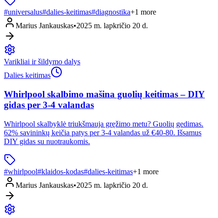
#
universalus
#
dalies-keitimas
#
diagnostika
+
1
more
Marius Jankauskas
•
2025 m. lapkričio 20 d.
Varikliai ir šildymo dalys
Dalies keitimas
Whirlpool skalbimo mašina guolių keitimas – DIY
gidas per 3-4 valandas
Whirlpool skalbyklė triukšmauja gręžimo metu? Guolių gedimas.
62% savininkų keičia patys per 3-4 valandas už €40-80. Išsamus
DIY gidas su nuotraukomis.
#
whirlpool
#
klaidos-kodas
#
dalies-keitimas
+
1
more
Marius Jankauskas
•
2025 m. lapkričio 20 d.