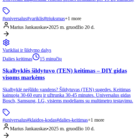
#
universalus
#
variklis
#
triuksmas
+
1
more
Marius Jankauskas
•
2025 m. gruodžio 20 d.
Varikliai ir šildymo dalys
Dalies keitimas
15 minučių
Skalbyklės šildytuvo (TEN) keitimas – DIY gidas
visoms markėms
Skalbyklė neįšildo vandens? Šildytuvas (TEN) sugedęs. Keitimas
kainuoja 30-60 eurų ir užtrunka 30-45 minutes. Universalus gidas
Bosch, Samsung, LG, visiems modeliams su multimetro testavimu.
#
universalus
#
klaidos-kodas
#
dalies-keitimas
+
1
more
Marius Jankauskas
•
2025 m. gruodžio 10 d.