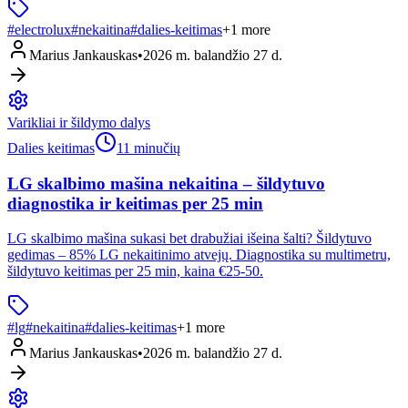
#
electrolux
#
nekaitina
#
dalies-keitimas
+
1
more
Marius Jankauskas
•
2026 m. balandžio 27 d.
Varikliai ir šildymo dalys
Dalies keitimas
11 minučių
LG skalbimo mašina nekaitina – šildytuvo
diagnostika ir keitimas per 25 min
LG skalbimo mašina sukasi bet drabužiai išeina šalti? Šildytuvo
gedimas – 85% LG nekaitinimo atvejų. Diagnostika su multimetru,
šildytuvo keitimas per 25 min, kaina €25-50.
#
lg
#
nekaitina
#
dalies-keitimas
+
1
more
Marius Jankauskas
•
2026 m. balandžio 27 d.