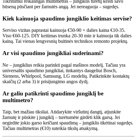
Tikrinimui reikalingas multimetras – jungiklis turėtų keisti savo
būseną pūsčiant per žarnutės angą. Jei nereaguoja – sugedęs.
Kiek kainuoja spaudimo jungiklio keitimas servise?
Serviso vizitas paprastai kainuoja €50-90 + dalies kaina €10-35.
Viso €60-125. DIY keitimas trunka 20-30 min ir kainuoja tik dalies
kainą. Tai vienas lengvesnių buitinės technikos remonto projektų.
Ar visi spaudimo jungikliai suderinami?
Ne – jungiklius reikia parinkti pagal mašinos modelį. Tačiau yra
universalūs spaudimo jungikliai, tinkantys daugeliui Bosch,
Siemens, Whirlpool, Samsung, LG modelių. Patikrinkite kontaktų
skaičių (2 arba 3) ir prisijungimo angos dydį.
Ar galiu patikrinti spaudimo jungiklį be
multimetro?
Taip, bet mažiau tiksliai. Atidarykite viršutinį dangtį, atjunkite
žarnutę ir pūskite į jungiklį – turėtumėte girdėti klik garsą. Jei
negirdite jokio garso keičiant spaudimą – jungiklis tikėtinai sugedęs.
Tačiau multimetras (€10) suteikia tikslų atsakymą.