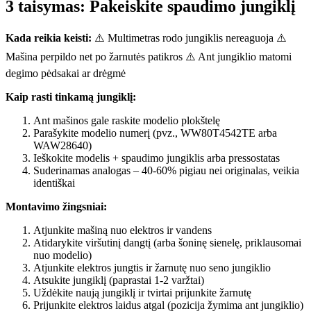
3 taisymas: Pakeiskite spaudimo jungiklį
Kada reikia keisti:
⚠️ Multimetras rodo jungiklis nereaguoja ⚠️
Mašina perpildo net po žarnutės patikros ⚠️ Ant jungiklio matomi
degimo pėdsakai ar drėgmė
Kaip rasti tinkamą jungiklį:
Ant mašinos gale raskite modelio plokštelę
Parašykite modelio numerį (pvz., WW80T4542TE arba
WAW28640)
Ieškokite modelis + spaudimo jungiklis arba pressostatas
Suderinamas analogas – 40-60% pigiau nei originalas, veikia
identiškai
Montavimo žingsniai:
Atjunkite mašiną nuo elektros ir vandens
Atidarykite viršutinį dangtį (arba šoninę sienelę, priklausomai
nuo modelio)
Atjunkite elektros jungtis ir žarnutę nuo seno jungiklio
Atsukite jungiklį (paprastai 1-2 varžtai)
Uždėkite naują jungiklį ir tvirtai prijunkite žarnutę
Prijunkite elektros laidus atgal (pozicija žymima ant jungiklio)