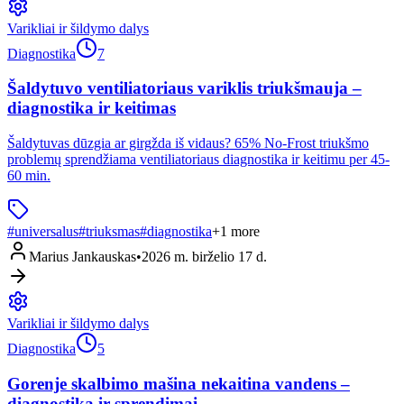
Varikliai ir šildymo dalys
Diagnostika
7
Šaldytuvo ventiliatoriaus variklis triukšmauja –
diagnostika ir keitimas
Šaldytuvas dūzgia ar girgžda iš vidaus? 65% No-Frost triukšmo
problemų sprendžiama ventiliatoriaus diagnostika ir keitimu per 45-
60 min.
#
universalus
#
triuksmas
#
diagnostika
+
1
more
Marius Jankauskas
•
2026 m. birželio 17 d.
Varikliai ir šildymo dalys
Diagnostika
5
Gorenje skalbimo mašina nekaitina vandens –
diagnostika ir sprendimai