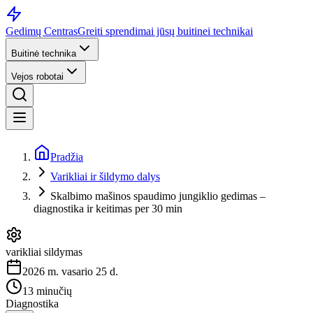
Gedimų Centras
Greiti sprendimai jūsų buitinei technikai
Buitinė technika
Vejos robotai
Pradžia
Varikliai ir šildymo dalys
Skalbimo mašinos spaudimo jungiklio gedimas –
diagnostika ir keitimas per 30 min
varikliai sildymas
2026 m. vasario 25 d.
13 minučių
Diagnostika