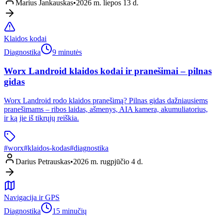
Marius Jankauskas
•
2026 m. liepos 13 d.
Klaidos kodai
Diagnostika
9 minutės
Worx Landroid klaidos kodai ir pranešimai – pilnas
gidas
Worx Landroid rodo klaidos pranešimą? Pilnas gidas dažniausiems
pranešimams – ribos laidas, ašmenys, AIA kamera, akumuliatorius,
ir ką jie iš tikrųjų reiškia.
#
worx
#
klaidos-kodas
#
diagnostika
Darius Petrauskas
•
2026 m. rugpjūčio 4 d.
Navigacija ir GPS
Diagnostika
15 minučių