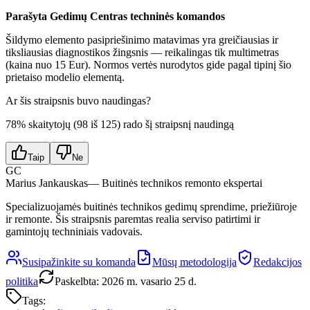
Parašyta Gedimų Centras techninės komandos
Šildymo elemento pasipriešinimo matavimas yra greičiausias ir
tiksliausias diagnostikos žingsnis — reikalingas tik multimetras
(kaina nuo 15 Eur). Normos vertės nurodytos gide pagal tipinį šio
prietaiso modelio elementą.
Ar šis straipsnis buvo naudingas?
78
% skaitytojų (
98
iš
125
) rado šį straipsnį naudingą
Taip
Ne
GC
Marius Jankauskas
— Buitinės technikos remonto ekspertai
Specializuojamės buitinės technikos gedimų sprendime, priežiūroje
ir remonte. Šis straipsnis paremtas realia serviso patirtimi ir
gamintojų techniniais vadovais.
Susipažinkite su komanda
Mūsų metodologija
Redakcijos
politika
Paskelbta
:
2026 m. vasario 25 d.
Tags: