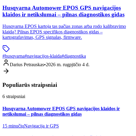
Husqvarna Automower EPOS GPS navigacijos
klaidos ir netikslumai – pilnas diagnostikos gidas
Husqvarna EPOS kartoja tas pačias zonas arba rodo kalibravimo
klaidą? Pilnas EPOS specifikos diagnostikos gidas –
kartografavimas, GPS signalas, firmware.
#
husqvarna
#
navigacijos-klaida
#
diagnostika
Darius Petrauskas
•
2026 m. rugpjūčio 4 d.
Populiarūs straipsniai
6
straipsniai
Husqvarna Automower EPOS GPS navigacijos klaidos ir
netikslumai – pilnas diagnostikos gidas
15 minučių
Navigacija ir GPS