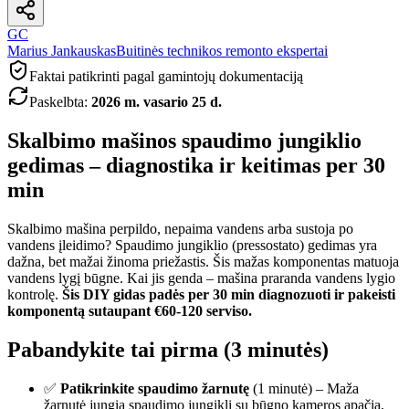
GC
Marius Jankauskas
Buitinės technikos remonto ekspertai
Faktai patikrinti pagal gamintojų dokumentaciją
Paskelbta
:
2026 m. vasario 25 d.
Skalbimo mašinos spaudimo jungiklio
gedimas – diagnostika ir keitimas per 30
min
Skalbimo mašina perpildo, nepaima vandens arba sustoja po
vandens įleidimo? Spaudimo jungiklio (pressostato) gedimas yra
dažna, bet mažai žinoma priežastis. Šis mažas komponentas matuoja
vandens lygį būgne. Kai jis genda – mašina praranda vandens lygio
kontrolę.
Šis DIY gidas padės per 30 min diagnozuoti ir pakeisti
komponentą sutaupant €60-120 serviso.
Pabandykite tai pirma (3 minutės)
✅
Patikrinkite spaudimo žarnutę
(1 minutė) – Maža
žarnutė jungia spaudimo jungiklį su būgno kameros apačia,