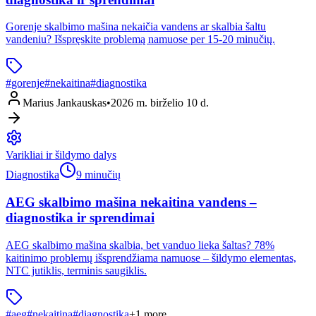
Gorenje skalbimo mašina nekaičia vandens ar skalbia šaltu
vandeniu? Išspręskite problemą namuose per 15-20 minučių.
#
gorenje
#
nekaitina
#
diagnostika
Marius Jankauskas
•
2026 m. birželio 10 d.
Varikliai ir šildymo dalys
Diagnostika
9 minučių
AEG skalbimo mašina nekaitina vandens –
diagnostika ir sprendimai
AEG skalbimo mašina skalbia, bet vanduo lieka šaltas? 78%
kaitinimo problemų išsprendžiama namuose – šildymo elementas,
NTC jutiklis, terminis saugiklis.
#
aeg
#
nekaitina
#
diagnostika
+
1
more