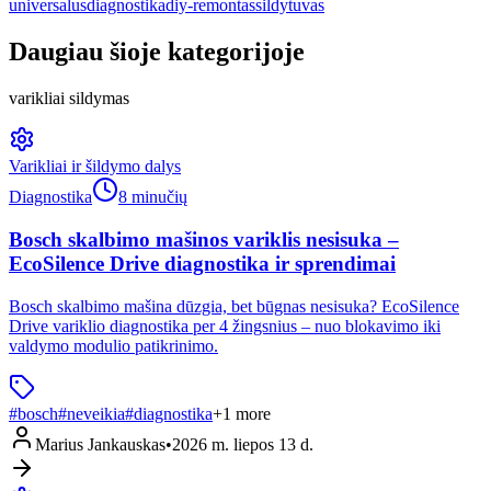
universalus
diagnostika
diy-remontas
sildytuvas
Daugiau šioje kategorijoje
varikliai sildymas
Varikliai ir šildymo dalys
Diagnostika
8 minučių
Bosch skalbimo mašinos variklis nesisuka –
EcoSilence Drive diagnostika ir sprendimai
Bosch skalbimo mašina dūzgia, bet būgnas nesisuka? EcoSilence
Drive variklio diagnostika per 4 žingsnius – nuo blokavimo iki
valdymo modulio patikrinimo.
#
bosch
#
neveikia
#
diagnostika
+
1
more
Marius Jankauskas
•
2026 m. liepos 13 d.