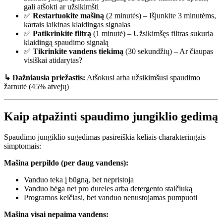
gali atšokti ar užsikimšti
✅
Restartuokite mašiną
(2 minutės) – Išjunkite 3 minutėms,
kartais laikinas klaidingas signalas
✅
Patikrinkite filtrą
(1 minutė) – Užsikimšęs filtras sukuria
klaidingą spaudimo signalą
✅
Tikrinkite vandens tiekimą
(30 sekundžių) – Ar čiaupas
visiškai atidarytas?
↳ Dažniausia priežastis:
Atšokusi arba užsikimšusi spaudimo
žarnutė (45% atvejų)
Kaip atpažinti spaudimo jungiklio gedimą
Spaudimo jungiklio sugedimas pasireiškia keliais charakteringais
simptomais:
Mašina perpildo (per daug vandens):
Vanduo teka į būgną, bet nepristoja
Vanduo bėga net pro dureles arba detergento stalčiuką
Programos keičiasi, bet vanduo nenustojamas pumpuoti
Mašina visai nepaima vandens: