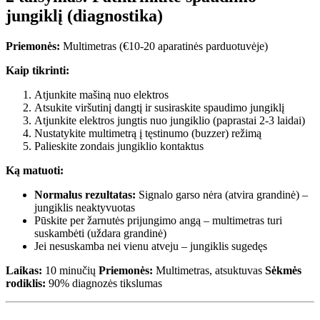
jungiklį (diagnostika)
Priemonės:
Multimetras (€10-20 aparatinės parduotuvėje)
Kaip tikrinti:
Atjunkite mašiną nuo elektros
Atsukite viršutinį dangtį ir susiraskite spaudimo jungiklį
Atjunkite elektros jungtis nuo jungiklio (paprastai 2-3 laidai)
Nustatykite multimetrą į tęstinumo (buzzer) režimą
Palieskite zondais jungiklio kontaktus
Ką matuoti:
Normalus rezultatas:
Signalo garso nėra (atvira grandinė) –
jungiklis neaktyvuotas
Pūskite per žarnutės prijungimo angą – multimetras turi
suskambėti (uždara grandinė)
Jei nesuskamba nei vienu atveju – jungiklis sugedęs
Laikas:
10 minučių
Priemonės:
Multimetras, atsuktuvas
Sėkmės
rodiklis:
90% diagnozės tikslumas