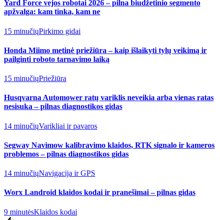
Yard Force vejos robotai 2026 – pilna biudžetinio segmento
apžvalga: kam tinka, kam ne
15 minučių
Pirkimo gidai
Honda Miimo metinė priežiūra – kaip išlaikyti tylų veikimą ir
pailginti roboto tarnavimo laiką
15 minučių
Priežiūra
Husqvarna Automower ratų variklis neveikia arba vienas ratas
nesisuka – pilnas diagnostikos gidas
14 minučių
Varikliai ir pavaros
Segway Navimow kalibravimo klaidos, RTK signalo ir kameros
problemos – pilnas diagnostikos gidas
14 minučių
Navigacija ir GPS
Worx Landroid klaidos kodai ir pranešimai – pilnas gidas
9 minutės
Klaidos kodai