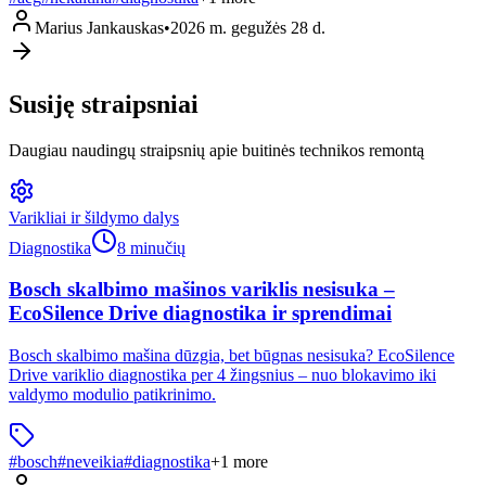
Marius Jankauskas
•
2026 m. gegužės 28 d.
Susiję straipsniai
Daugiau naudingų straipsnių apie buitinės technikos remontą
Varikliai ir šildymo dalys
Diagnostika
8 minučių
Bosch skalbimo mašinos variklis nesisuka –
EcoSilence Drive diagnostika ir sprendimai
Bosch skalbimo mašina dūzgia, bet būgnas nesisuka? EcoSilence
Drive variklio diagnostika per 4 žingsnius – nuo blokavimo iki
valdymo modulio patikrinimo.
#
bosch
#
neveikia
#
diagnostika
+
1
more