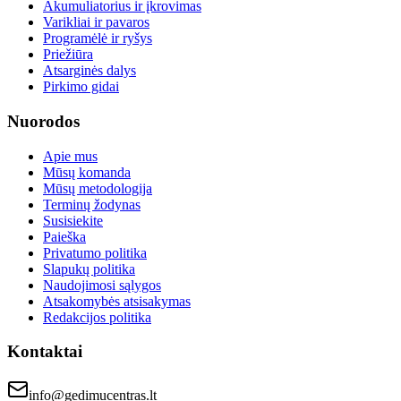
Akumuliatorius ir įkrovimas
Varikliai ir pavaros
Programėlė ir ryšys
Priežiūra
Atsarginės dalys
Pirkimo gidai
Nuorodos
Apie mus
Mūsų komanda
Mūsų metodologija
Terminų žodynas
Susisiekite
Paieška
Privatumo politika
Slapukų politika
Naudojimosi sąlygos
Atsakomybės atsisakymas
Redakcijos politika
Kontaktai
info@gedimucentras.lt