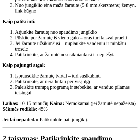
Nuo jungiklio eina maža žarnutė (5-8 mm skersmens) žemyn,
link būgno
Kaip patikrinti:
Atjunkite žarnutę nuo spaudimo jungiklio
Pūskite per žarnutę iš vieno galo – oras turi laisvai praeiti
Jei žarnutė užsikimšusi – nuplaukite vandeniu ir minkštu
trosele
Patikrinkite, ar žarnutė nesusikniaukusi ir neplėšyta
Kaip pajungti atgal:
Įsprausdkite žarnutę tvirtai – turi susikabinti
Patikrinkite, ar nėra linkių per visą ilgį
Paleiskite trumpą programą ir stebėkite, ar vanduo pilamas
teisingai
Laikas:
10-15 minučių
Kaina:
Nemokamai (jei žarnutė nepažeista)
Sėkmės rodiklis:
45%
Jei tai nepadeda:
Patikrinkite patį jungiklį.
2 taisymas: Patikrinkite spaudimo