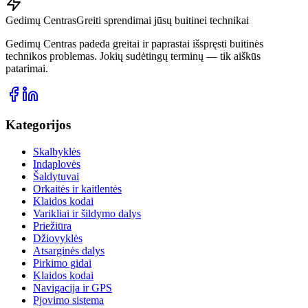
Gedimų Centras
Greiti sprendimai jūsų buitinei technikai
Gedimų Centras padeda greitai ir paprastai išspręsti buitinės
technikos problemas. Jokių sudėtingų terminų — tik aiškūs
patarimai.
Kategorijos
Skalbyklės
Indaplovės
Šaldytuvai
Orkaitės ir kaitlentės
Klaidos kodai
Varikliai ir šildymo dalys
Priežiūra
Džiovyklės
Atsarginės dalys
Pirkimo gidai
Klaidos kodai
Navigacija ir GPS
Pjovimo sistema