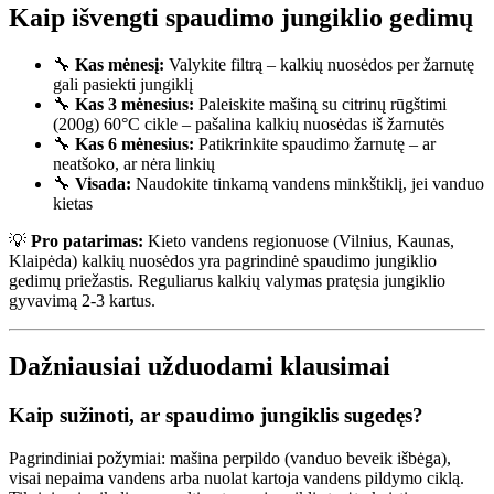
Kaip išvengti spaudimo jungiklio gedimų
🔧
Kas mėnesį:
Valykite filtrą – kalkių nuosėdos per žarnutę
gali pasiekti jungiklį
🔧
Kas 3 mėnesius:
Paleiskite mašiną su citrinų rūgštimi
(200g) 60°C cikle – pašalina kalkių nuosėdas iš žarnutės
🔧
Kas 6 mėnesius:
Patikrinkite spaudimo žarnutę – ar
neatšoko, ar nėra linkių
🔧
Visada:
Naudokite tinkamą vandens minkštiklį, jei vanduo
kietas
💡
Pro patarimas:
Kieto vandens regionuose (Vilnius, Kaunas,
Klaipėda) kalkių nuosėdos yra pagrindinė spaudimo jungiklio
gedimų priežastis. Reguliarus kalkių valymas pratęsia jungiklio
gyvavimą 2-3 kartus.
Dažniausiai užduodami klausimai
Kaip sužinoti, ar spaudimo jungiklis sugedęs?
Pagrindiniai požymiai: mašina perpildo (vanduo beveik išbėga),
visai nepaima vandens arba nuolat kartoja vandens pildymo ciklą.