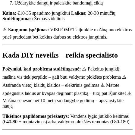
Uždarykite dangtį ir paleiskite bandomąjį ciklą
Kaina:
€10-35 spaudimo jungikliui
Laikas:
20-30 minučių
Sudėtingumas:
Žemas-vidutinis
⚠️
Saugumo įspėjimas:
VISUOMET atjunkite mašiną nuo elektros
prieš pradedant bet kokius darbus su elektros jungtimis.
Kada DIY neveiks – reikia specialisto
Požymiai, kad problema sudėtingesnė:
⚠️ Pakeitus jungiklį
mašina vis tiek perpildo – gali būti valdymo plokštės problema ⚠️
Atsiranda vietoj klaidų klaidos – elektrinis gedimas ⚠️ Matote
apdegusius laidus ar kvapas deginant plastiką – tuoj pat išjunkite! ⚠️
Mašina senesnė nei 10 metų su daugybe gedimų – apsvarstykite
naują
Tikėtinos papildomos priežastys:
Vandens lygio jutiklio keitimas
(€40-80 + montavimas) arba valdymo plokštės remontas (€80-180)