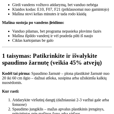
Girdi vandens vožtuvo atidarymą, bet vanduo nebėga
Klaidos kodas: E10, F07, F21 (priklausomai nuo gamintojo)
Mašina stovi kelias minutes ir tada rodo klaidą
Mašina sustoja po vandens įleidimo:
Vanduo pilamas, bet programa nepasieka plovimo fazės
Mašina išpildo vandenį ir vėl pradeda pilti iš naujo
Ciklas kartojamas be galo
1 taisymas: Patikrinkite ir išvalykite
spaudimo žarnutę (veikia 45% atvejų)
Kodėl tai pirma:
Spaudimo žarnutė – plona plastikinė žarnutė nuo
20 iki 60 cm ilgio – dažnai atšoka, susipina arba užsikimša kalkių
nuosėdomis.
Kur rasti:
Atidarykite viršutinį dangtį (dažniausiai 2-3 varžtai gale arba
šonuose)
Spaudimo jungiklis – mažas apvalus plastikinis įrenginys,
pritvirtintas prie mašinos šono arba viršaus