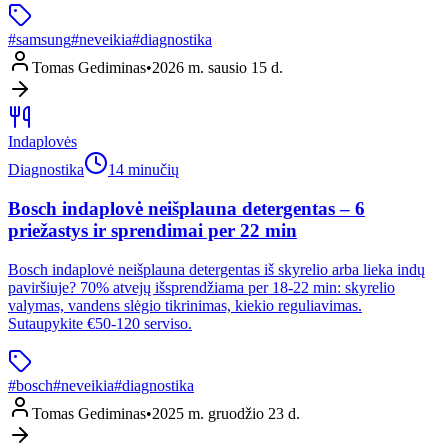
#
samsung
#
neveikia
#
diagnostika
Tomas Gediminas
•
2026 m. sausio 15 d.
Indaplovės
Diagnostika
14 minučių
Bosch indaplovė neišplauna detergentas – 6
priežastys ir sprendimai per 22 min
Bosch indaplovė neišplauna detergentas iš skyrelio arba lieka indų
paviršiuje? 70% atvejų išsprendžiama per 18-22 min: skyrelio
valymas, vandens slėgio tikrinimas, kiekio reguliavimas.
Sutaupykite €50-120 serviso.
#
bosch
#
neveikia
#
diagnostika
Tomas Gediminas
•
2025 m. gruodžio 23 d.