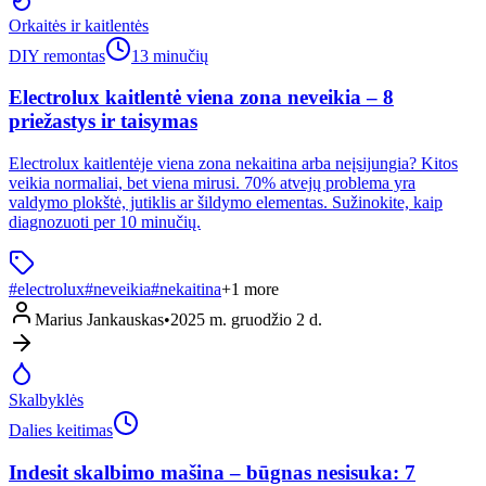
Orkaitės ir kaitlentės
DIY remontas
13 minučių
Electrolux kaitlentė viena zona neveikia – 8
priežastys ir taisymas
Electrolux kaitlentėje viena zona nekaitina arba neįsijungia? Kitos
veikia normaliai, bet viena mirusi. 70% atvejų problema yra
valdymo plokštė, jutiklis ar šildymo elementas. Sužinokite, kaip
diagnozuoti per 10 minučių.
#
electrolux
#
neveikia
#
nekaitina
+
1
more
Marius Jankauskas
•
2025 m. gruodžio 2 d.
Skalbyklės
Dalies keitimas
Indesit skalbimo mašina – būgnas nesisuka: 7