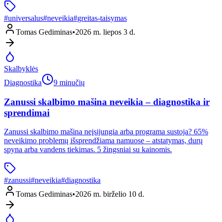
#
universalus
#
neveikia
#
greitas-taisymas
Tomas Gediminas
•
2026 m. liepos 3 d.
Skalbyklės
Diagnostika
9 minučių
Zanussi skalbimo mašina neveikia – diagnostika ir
sprendimai
Zanussi skalbimo mašina neįsijungia arba programa sustoja? 65%
neveikimo problemų išsprendžiama namuose – atstatymas, durų
spyna arba vandens tiekimas. 5 žingsniai su kainomis.
#
zanussi
#
neveikia
#
diagnostika
Tomas Gediminas
•
2026 m. birželio 10 d.