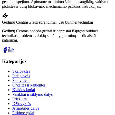
geso be įspėjimo. Apimame maitinimo šaltinio, saugiklių, valdymo
plokštės ir durų blokavimo mechanizmo patikros instrukcijas.
Gedimų Centras
Greiti sprendimai jūsų buitinei technikai
Gedimų Centras padeda greitai ir paprastai išspręsti buitinės
technikos problemas. Jokių sudėtingų terminų — tik aiškūs
patarimai.
Kategorijos
Skalbyklės
Indaplovės
Šaldytuvai
Orkaitės ir kaitlentės
Klaidos kodai
Varikliai ir šildymo dalys
Priežiūra
Džiovyklės
Atsarginės dalys
Pirkimo gidai