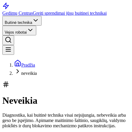
Gedimų Centras
Greiti sprendimai jūsų buitinei technikai
Buitinė technika
Vejos robotai
Pradžia
neveikia
Neveikia
Diagnostika, kai buitinė technika visai neįsijungia, nebeveikia arba
geso be įspėjimo. Apimame maitinimo šaltinio, saugiklių, valdymo
plokštės ir durų blokavimo mechanizmo patikros instrukcijas.