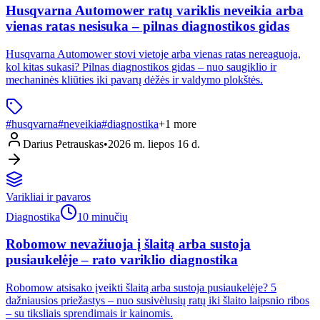
Husqvarna Automower ratų variklis neveikia arba
vienas ratas nesisuka – pilnas diagnostikos gidas
Husqvarna Automower stovi vietoje arba vienas ratas nereaguoja,
kol kitas sukasi? Pilnas diagnostikos gidas – nuo saugiklio ir
mechaninės kliūties iki pavarų dėžės ir valdymo plokštės.
#
husqvarna
#
neveikia
#
diagnostika
+
1
more
Darius Petrauskas
•
2026 m. liepos 16 d.
Varikliai ir pavaros
Diagnostika
10 minučių
Robomow nevažiuoja į šlaitą arba sustoja
pusiaukelėje – rato variklio diagnostika
Robomow atsisako įveikti šlaitą arba sustoja pusiaukelėje? 5
dažniausios priežastys – nuo susivėlusių ratų iki šlaito laipsnio ribos
– su tiksliais sprendimais ir kainomis.