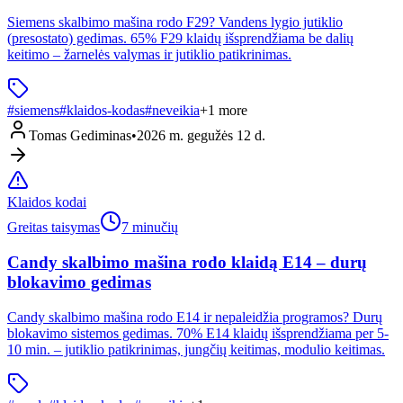
Siemens skalbimo mašina rodo F29? Vandens lygio jutiklio
(presostato) gedimas. 65% F29 klaidų išsprendžiama be dalių
keitimo – žarnelės valymas ir jutiklio patikrinimas.
#
siemens
#
klaidos-kodas
#
neveikia
+
1
more
Tomas Gediminas
•
2026 m. gegužės 12 d.
Klaidos kodai
Greitas taisymas
7 minučių
Candy skalbimo mašina rodo klaidą E14 – durų
blokavimo gedimas
Candy skalbimo mašina rodo E14 ir nepaleidžia programos? Durų
blokavimo sistemos gedimas. 70% E14 klaidų išsprendžiama per 5-
10 min. – jutiklio patikrinimas, jungčių keitimas, modulio keitimas.