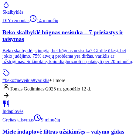
Skalbyklės
DIY remontas
14 minučių
Beko skalbyklė būgnas nesisuka – 7 priežastys ir
taisymas
Beko skalbyklė įsijungia, bet būgnas nesisuka? Girdite ūžesį, bet
jokio judėjimo. 75% atvejų problema yra diržas, variklis ar
užstrigimas. Sužinokite, kaip diagnozuoti ir pataisyti per 20 minučių.
#
beko
#
neveikia
#
variklis
+
1
more
Tomas Gediminas
•
2025 m. gruodžio 12 d.
Indaplovės
Greitas taisymas
9 minučių
Miele indaplovė filtras užsikimšęs – valymo gidas