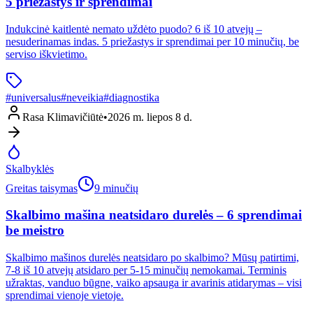
5 priežastys ir sprendimai
Indukcinė kaitlentė nemato uždėto puodo? 6 iš 10 atvejų –
nesuderinamas indas. 5 priežastys ir sprendimai per 10 minučių, be
serviso iškvietimo.
#
universalus
#
neveikia
#
diagnostika
Rasa Klimavičiūtė
•
2026 m. liepos 8 d.
Skalbyklės
Greitas taisymas
9 minučių
Skalbimo mašina neatsidaro durelės – 6 sprendimai
be meistro
Skalbimo mašinos durelės neatsidaro po skalbimo? Mūsų patirtimi,
7-8 iš 10 atvejų atsidaro per 5-15 minučių nemokamai. Terminis
užraktas, vanduo būgne, vaiko apsauga ir avarinis atidarymas – visi
sprendimai vienoje vietoje.