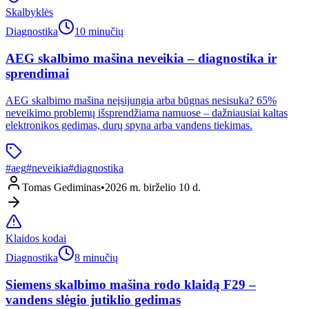
Skalbyklės
Diagnostika
10 minučių
AEG skalbimo mašina neveikia – diagnostika ir
sprendimai
AEG skalbimo mašina neįsijungia arba būgnas nesisuka? 65%
neveikimo problemų išsprendžiama namuose – dažniausiai kaltas
elektronikos gedimas, durų spyna arba vandens tiekimas.
#
aeg
#
neveikia
#
diagnostika
Tomas Gediminas
•
2026 m. birželio 10 d.
Klaidos kodai
Diagnostika
8 minučių
Siemens skalbimo mašina rodo klaidą F29 –
vandens slėgio jutiklio gedimas