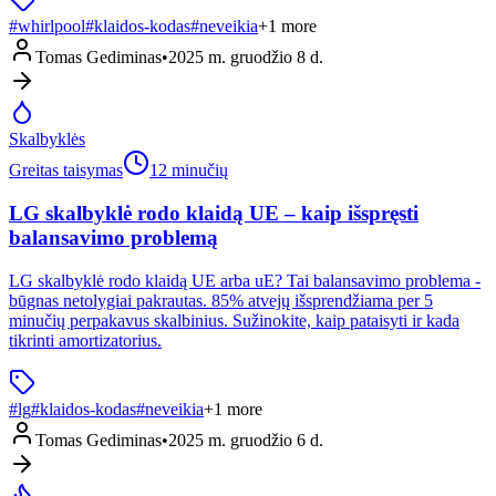
#
whirlpool
#
klaidos-kodas
#
neveikia
+
1
more
Tomas Gediminas
•
2025 m. gruodžio 8 d.
Skalbyklės
Greitas taisymas
12 minučių
LG skalbyklė rodo klaidą UE – kaip išspręsti
balansavimo problemą
LG skalbyklė rodo klaidą UE arba uE? Tai balansavimo problema -
būgnas netolygiai pakrautas. 85% atvejų išsprendžiama per 5
minučių perpakavus skalbinius. Sužinokite, kaip pataisyti ir kada
tikrinti amortizatorius.
#
lg
#
klaidos-kodas
#
neveikia
+
1
more
Tomas Gediminas
•
2025 m. gruodžio 6 d.