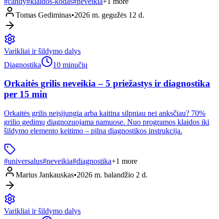
#
candy
#
klaidos-kodas
#
neveikia
+
1
more
Tomas Gediminas
•
2026 m. gegužės 12 d.
Varikliai ir šildymo dalys
Diagnostika
10 minučių
Orkaitės grilis neveikia – 5 priežastys ir diagnostika
per 15 min
Orkaitės grilis neįsijungia arba kaitina silpniau nei anksčiau? 70%
grilio gedimų diagnozuojama namuose. Nuo programos klaidos iki
šildymo elemento keitimo – pilna diagnostikos instrukcija.
#
universalus
#
neveikia
#
diagnostika
+
1
more
Marius Jankauskas
•
2026 m. balandžio 2 d.
Varikliai ir šildymo dalys