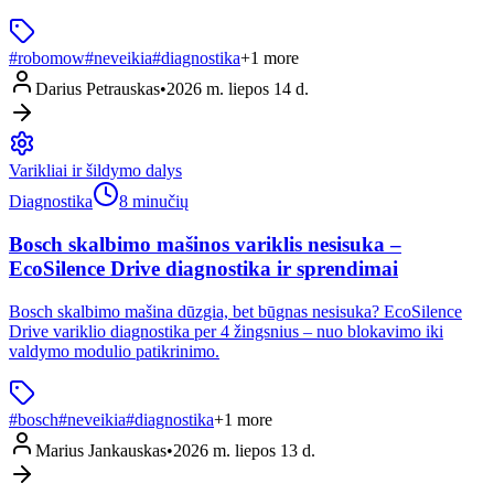
#
robomow
#
neveikia
#
diagnostika
+
1
more
Darius Petrauskas
•
2026 m. liepos 14 d.
Varikliai ir šildymo dalys
Diagnostika
8 minučių
Bosch skalbimo mašinos variklis nesisuka –
EcoSilence Drive diagnostika ir sprendimai
Bosch skalbimo mašina dūzgia, bet būgnas nesisuka? EcoSilence
Drive variklio diagnostika per 4 žingsnius – nuo blokavimo iki
valdymo modulio patikrinimo.
#
bosch
#
neveikia
#
diagnostika
+
1
more
Marius Jankauskas
•
2026 m. liepos 13 d.