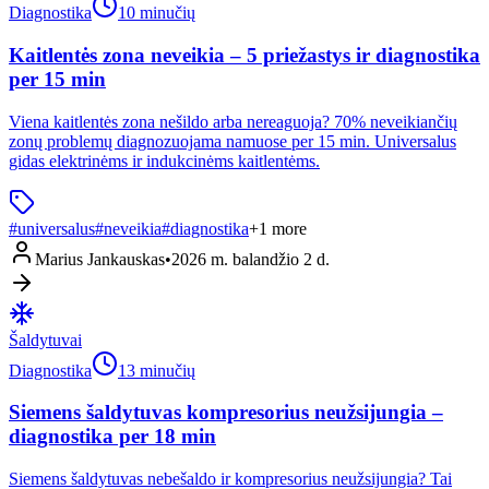
Diagnostika
10 minučių
Kaitlentės zona neveikia – 5 priežastys ir diagnostika
per 15 min
Viena kaitlentės zona nešildo arba nereaguoja? 70% neveikiančių
zonų problemų diagnozuojama namuose per 15 min. Universalus
gidas elektrinėms ir indukcinėms kaitlentėms.
#
universalus
#
neveikia
#
diagnostika
+
1
more
Marius Jankauskas
•
2026 m. balandžio 2 d.
Šaldytuvai
Diagnostika
13 minučių
Siemens šaldytuvas kompresorius neužsijungia –
diagnostika per 18 min
Siemens šaldytuvas nebešaldo ir kompresorius neužsijungia? Tai