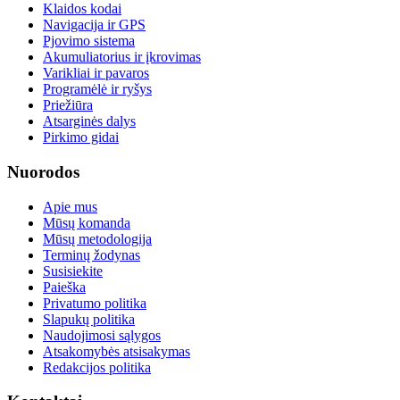
Klaidos kodai
Navigacija ir GPS
Pjovimo sistema
Akumuliatorius ir įkrovimas
Varikliai ir pavaros
Programėlė ir ryšys
Priežiūra
Atsarginės dalys
Pirkimo gidai
Nuorodos
Apie mus
Mūsų komanda
Mūsų metodologija
Terminų žodynas
Susisiekite
Paieška
Privatumo politika
Slapukų politika
Naudojimosi sąlygos
Atsakomybės atsisakymas
Redakcijos politika