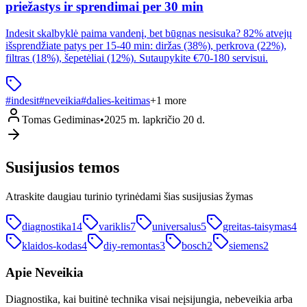
priežastys ir sprendimai per 30 min
Indesit skalbyklė paima vandenį, bet būgnas nesisuka? 82% atvejų
išsprendžiate patys per 15-40 min: diržas (38%), perkrova (22%),
filtras (18%), šepetėliai (12%). Sutaupykite €70-180 servisui.
#
indesit
#
neveikia
#
dalies-keitimas
+
1
more
Tomas Gediminas
•
2025 m. lapkričio 20 d.
Susijusios temos
Atraskite daugiau turinio tyrinėdami šias susijusias žymas
diagnostika
14
variklis
7
universalus
5
greitas-taisymas
4
klaidos-kodas
4
diy-remontas
3
bosch
2
siemens
2
Apie
Neveikia
Diagnostika, kai buitinė technika visai neįsijungia, nebeveikia arba