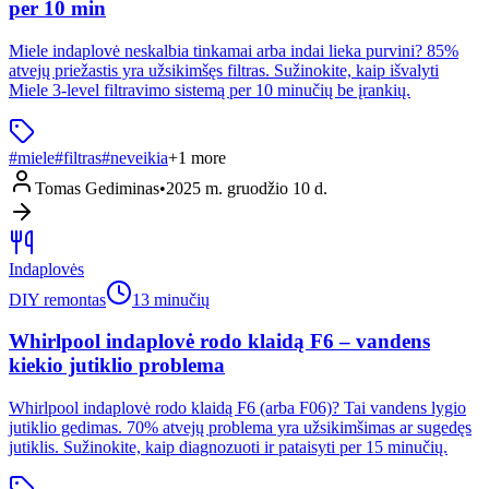
per 10 min
Miele indaplovė neskalbia tinkamai arba indai lieka purvini? 85%
atvejų priežastis yra užsikimšęs filtras. Sužinokite, kaip išvalyti
Miele 3-level filtravimo sistemą per 10 minučių be įrankių.
#
miele
#
filtras
#
neveikia
+
1
more
Tomas Gediminas
•
2025 m. gruodžio 10 d.
Indaplovės
DIY remontas
13 minučių
Whirlpool indaplovė rodo klaidą F6 – vandens
kiekio jutiklio problema
Whirlpool indaplovė rodo klaidą F6 (arba F06)? Tai vandens lygio
jutiklio gedimas. 70% atvejų problema yra užsikimšimas ar sugedęs
jutiklis. Sužinokite, kaip diagnozuoti ir pataisyti per 15 minučių.