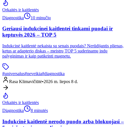
Orkaitės ir kaitlentės
Diagnostika
10 minučių
Geriausi indukcinei kaitlentei tinkami puodai ir
keptuvės 2026 – TOP 5
Indukcinė kaitlentė nekaista su senais puodais? Nerūdijantis plienas,
ketus ar adapterio diskas – meistrų TOP 5 suderinamų indų
palyginimas ir kaip patikrinti magnetu.
#
universalus
#
neveikia
#
diagnostika
Rasa Klimavičiūtė
•
2026 m. liepos 8 d.
Orkaitės ir kaitlentės
Diagnostika
8 minutės
Indukcinė kaitlentė nerodo puodo arba blokuojasi –