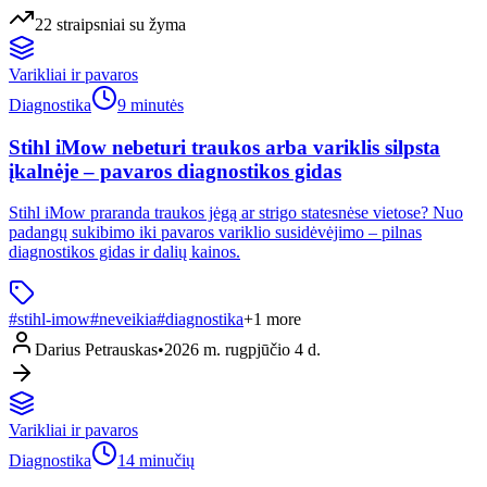
22
straipsniai
su žyma
Varikliai ir pavaros
Diagnostika
9 minutės
Stihl iMow nebeturi traukos arba variklis silpsta
įkalnėje – pavaros diagnostikos gidas
Stihl iMow praranda traukos jėgą ar strigo statesnėse vietose? Nuo
padangų sukibimo iki pavaros variklio susidėvėjimo – pilnas
diagnostikos gidas ir dalių kainos.
#
stihl-imow
#
neveikia
#
diagnostika
+
1
more
Darius Petrauskas
•
2026 m. rugpjūčio 4 d.
Varikliai ir pavaros
Diagnostika
14 minučių