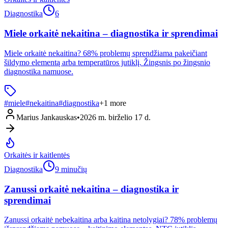
Diagnostika
6
Miele orkaitė nekaitina – diagnostika ir sprendimai
Miele orkaitė nekaitina? 68% problemų sprendžiama pakeičiant
šildymo elementą arba temperatūros jutiklį. Žingsnis po žingsnio
diagnostika namuose.
#
miele
#
nekaitina
#
diagnostika
+
1
more
Marius Jankauskas
•
2026 m. birželio 17 d.
Orkaitės ir kaitlentės
Diagnostika
9 minučių
Zanussi orkaitė nekaitina – diagnostika ir
sprendimai
Zanussi orkaitė nebekaitina arba kaitina netolygiai? 78% problemų