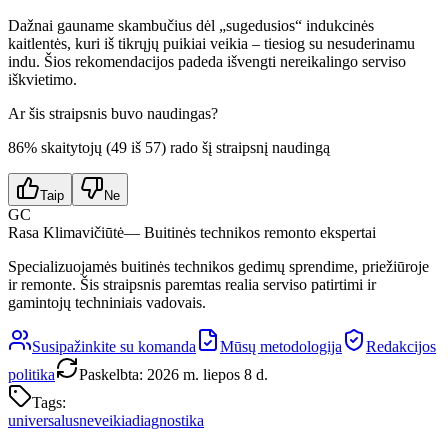
Dažnai gauname skambučius dėl „sugedusios“ indukcinės
kaitlentės, kuri iš tikrųjų puikiai veikia – tiesiog su nesuderinamu
indu. Šios rekomendacijos padeda išvengti nereikalingo serviso
iškvietimo.
Ar šis straipsnis buvo naudingas?
86
% skaitytojų (
49
iš
57
) rado šį straipsnį naudingą
Taip
Ne
GC
Rasa Klimavičiūtė
— Buitinės technikos remonto ekspertai
Specializuojamės buitinės technikos gedimų sprendime, priežiūroje
ir remonte. Šis straipsnis paremtas realia serviso patirtimi ir
gamintojų techniniais vadovais.
Susipažinkite su komanda
Mūsų metodologija
Redakcijos
politika
Paskelbta
:
2026 m. liepos 8 d.
Tags:
universalus
neveikia
diagnostika