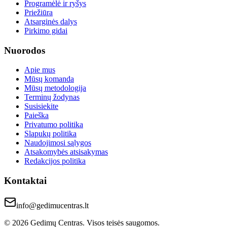
Programėlė ir ryšys
Priežiūra
Atsarginės dalys
Pirkimo gidai
Nuorodos
Apie mus
Mūsų komanda
Mūsų metodologija
Terminų žodynas
Susisiekite
Paieška
Privatumo politika
Slapukų politika
Naudojimosi sąlygos
Atsakomybės atsisakymas
Redakcijos politika
Kontaktai
info@gedimucentras.lt
© 2026 Gedimų Centras. Visos teisės saugomos.