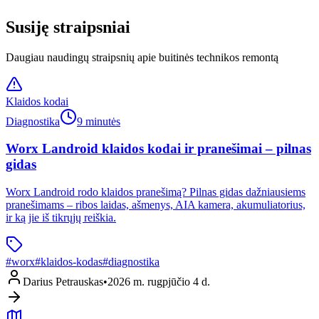
Susiję straipsniai
Daugiau naudingų straipsnių apie buitinės technikos remontą
Klaidos kodai
Diagnostika
9 minutės
Worx Landroid klaidos kodai ir pranešimai – pilnas
gidas
Worx Landroid rodo klaidos pranešimą? Pilnas gidas dažniausiems
pranešimams – ribos laidas, ašmenys, AIA kamera, akumuliatorius,
ir ką jie iš tikrųjų reiškia.
#
worx
#
klaidos-kodas
#
diagnostika
Darius Petrauskas
•
2026 m. rugpjūčio 4 d.