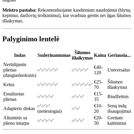
Meistro pastaba:
Rekomenduojame kasdieniam naudojimui (blynų
kepimui, daržovių troškinimui), kur svarbiau greitis nei ilgas šilumos
išlaikymas.
Palyginimo lentelė
Šilumos
Indas
Suderinamumas
Kaina
Geriausia...
išlaikymas
Nerūdijantis
€40-
plienas
✅✅✅✅✅
✅✅✅✅
Universalus
120
(daugiasluoksnis)
€25-
Šilumos
Ketus
✅✅✅✅✅
✅✅✅✅✅
70
išlaikymui
Emaliuotas
€15-
✅✅✅✅
✅✅✅
Biudžetinis
plienas
35
✅✅✅
€10-
Senų indų
Adapterio diskas
✅✅
(netiesiogiai)
20
išsaugojimui
Aliuminis su
€20-
Greitam
✅✅✅✅
✅✅✅
plieno intarpu
50
kaitinimui