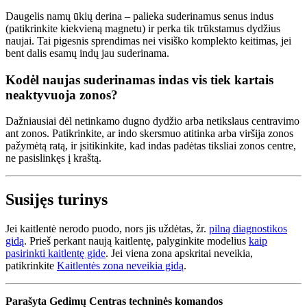
Daugelis namų ūkių derina – palieka suderinamus senus indus
(patikrinkite kiekvieną magnetu) ir perka tik trūkstamus dydžius
naujai. Tai pigesnis sprendimas nei visiško komplekto keitimas, jei
bent dalis esamų indų jau suderinama.
Kodėl naujas suderinamas indas vis tiek kartais
neaktyvuoja zonos?
Dažniausiai dėl netinkamo dugno dydžio arba netikslaus centravimo
ant zonos. Patikrinkite, ar indo skersmuo atitinka arba viršija zonos
pažymėtą ratą, ir įsitikinkite, kad indas padėtas tiksliai zonos centre,
ne pasislinkęs į kraštą.
Susijęs turinys
Jei kaitlentė nerodo puodo, nors jis uždėtas, žr.
pilną diagnostikos
gidą
. Prieš perkant naują kaitlentę, palyginkite modelius
kaip
pasirinkti kaitlentę gide
. Jei viena zona apskritai neveikia,
patikrinkite
Kaitlentės zona neveikia gidą
.
Parašyta Gedimų Centras techninės komandos