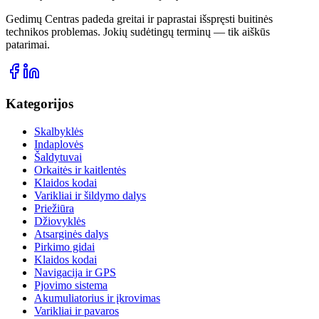
Gedimų Centras padeda greitai ir paprastai išspręsti buitinės
technikos problemas. Jokių sudėtingų terminų — tik aiškūs
patarimai.
Kategorijos
Skalbyklės
Indaplovės
Šaldytuvai
Orkaitės ir kaitlentės
Klaidos kodai
Varikliai ir šildymo dalys
Priežiūra
Džiovyklės
Atsarginės dalys
Pirkimo gidai
Klaidos kodai
Navigacija ir GPS
Pjovimo sistema
Akumuliatorius ir įkrovimas
Varikliai ir pavaros