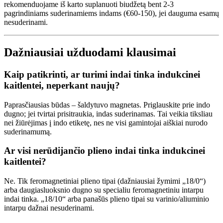
rekomenduojame iš karto suplanuoti biudžetą bent 2-3
pagrindiniams suderinamiems indams (€60-150), jei dauguma esamų
nesuderinami.
Dažniausiai užduodami klausimai
Kaip patikrinti, ar turimi indai tinka indukcinei
kaitlentei, neperkant naujų?
Paprasčiausias būdas – šaldytuvo magnetas. Priglauskite prie indo
dugno; jei tvirtai prisitraukia, indas suderinamas. Tai veikia tiksliau
nei žiūrėjimas į indo etiketę, nes ne visi gamintojai aiškiai nurodo
suderinamumą.
Ar visi nerūdijančio plieno indai tinka indukcinei
kaitlentei?
Ne. Tik feromagnetiniai plieno tipai (dažniausiai žymimi „18/0“)
arba daugiasluoksnio dugno su specialiu feromagnetiniu intarpu
indai tinka. „18/10“ arba panašūs plieno tipai su varinio/aliuminio
intarpu dažnai nesuderinami.