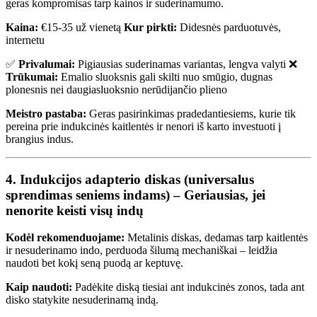
geras kompromisas tarp kainos ir suderinamumo.
Kaina:
€15-35 už vienetą
Kur pirkti:
Didesnės parduotuvės,
internetu
✅
Privalumai:
Pigiausias suderinamas variantas, lengva valyti ❌
Trūkumai:
Emalio sluoksnis gali skilti nuo smūgio, dugnas
plonesnis nei daugiasluoksnio nerūdijančio plieno
Meistro pastaba:
Geras pasirinkimas pradedantiesiems, kurie tik
pereina prie indukcinės kaitlentės ir nenori iš karto investuoti į
brangius indus.
4. Indukcijos adapterio diskas (universalus
sprendimas seniems indams) – Geriausias, jei
nenorite keisti visų indų
Kodėl rekomenduojame:
Metalinis diskas, dedamas tarp kaitlentės
ir nesuderinamo indo, perduoda šilumą mechaniškai – leidžia
naudoti bet kokį seną puodą ar keptuvę.
Kaip naudoti:
Padėkite diską tiesiai ant indukcinės zonos, tada ant
disko statykite nesuderinamą indą.