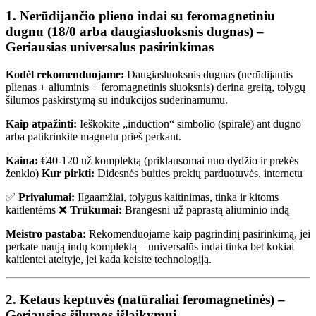
1. Nerūdijančio plieno indai su feromagnetiniu
dugnu (18/0 arba daugiasluoksnis dugnas) –
Geriausias universalus pasirinkimas
Kodėl rekomenduojame:
Daugiasluoksnis dugnas (nerūdijantis
plienas + aliuminis + feromagnetinis sluoksnis) derina greitą, tolygų
šilumos paskirstymą su indukcijos suderinamumu.
Kaip atpažinti:
Ieškokite „induction“ simbolio (spiralė) ant dugno
arba patikrinkite magnetu prieš perkant.
Kaina:
€40-120 už komplektą (priklausomai nuo dydžio ir prekės
ženklo)
Kur pirkti:
Didesnės buities prekių parduotuvės, internetu
✅
Privalumai:
Ilgaamžiai, tolygus kaitinimas, tinka ir kitoms
kaitlentėms ❌
Trūkumai:
Brangesni už paprastą aliuminio indą
Meistro pastaba:
Rekomenduojame kaip pagrindinį pasirinkimą, jei
perkate naują indų komplektą – universalūs indai tinka bet kokiai
kaitlentei ateityje, jei kada keisite technologiją.
2. Ketaus keptuvės (natūraliai feromagnetinės) –
Geriausias šilumos išlaikymui