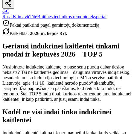
GC
Rasa Klimavičiūtė
Buitinės technikos remonto ekspertai
Faktai patikrinti pagal gamintojų dokumentaciją
Paskelbta
:
2026 m. liepos 8 d.
Geriausi indukcinei kaitlentei tinkami
puodai ir keptuvės 2026 – TOP 5
Nusipirkote indukcinę kaitlentę, o pusė senų puodų dabar tiesiog
nekaista? Tai ne kaitlentės gedimas – dauguma virtuvės indų tiesiog
nesuderinami su indukcijos technologija. Mūsų serviso patirtimi
Lietuvoje, apie 4 iš 10 „kaitlentė nerodo puodo“ skambučių
išsisprendžia paprasčiausiai paaiškinus, kad reikia kito indo, ne
remonto. Štai TOP 5 indų tipai, kuriuos rekomenduojame indukcinei
kaitlentei, ir kaip patikrinti, ar jūsų esami indai tinka.
Kodėl ne visi indai tinka indukcinei
kaitlentei
Indukcinė kaitlentė kaitina tik per magnetinį lauką, kuris veikia su