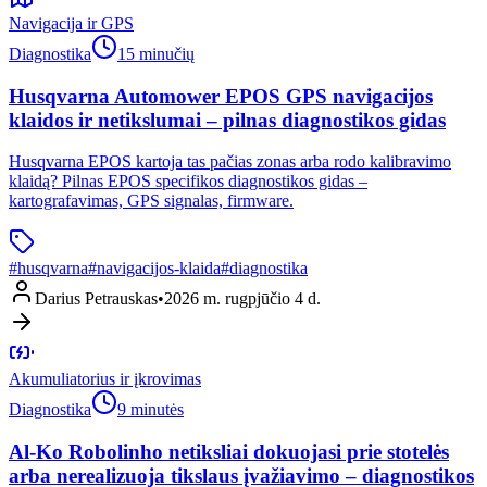
Navigacija ir GPS
Diagnostika
15 minučių
Husqvarna Automower EPOS GPS navigacijos
klaidos ir netikslumai – pilnas diagnostikos gidas
Husqvarna EPOS kartoja tas pačias zonas arba rodo kalibravimo
klaidą? Pilnas EPOS specifikos diagnostikos gidas –
kartografavimas, GPS signalas, firmware.
#
husqvarna
#
navigacijos-klaida
#
diagnostika
Darius Petrauskas
•
2026 m. rugpjūčio 4 d.
Akumuliatorius ir įkrovimas
Diagnostika
9 minutės
Al-Ko Robolinho netiksliai dokuojasi prie stotelės
arba nerealizuoja tikslaus įvažiavimo – diagnostikos