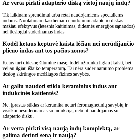
Ar verta pirkti adapterio diską vietoj naujų indų?
Tik laikinam sprendimui arba retai naudojamiems specialiems
indams. Nuolatiniam kasdieniam naudojimui adapterio diskas
mažiau efektyvus (lėtesnis kaitinimas, didesnės energijos sąnaudos)
nei tiesiogiai suderinamas indas.
Kodėl ketaus keptuvė kaista lėčiau nei nerūdijančio
plieno indas ant tos pačios zonos?
Ketus turi didesnę šiluminę masę, todėl užtrunka ilgiau įkaisti, bet
vėliau ilgiau išlaiko temperatūrą. Tai nėra suderinamumo problema –
tiesiog skirtingos medžiagos fizinės savybės.
Ar galiu naudoti stiklo keraminius indus ant
indukcinės kaitlentės?
Ne, įprastas stiklas ar keramika neturi feromagnetinių savybių ir
visiškai nesuderinamas su indukcija, nebent naudojamas su
adapterio disku.
Ar verta pirkti visą naują indų komplektą, ar
galima derinti seną ir naują?