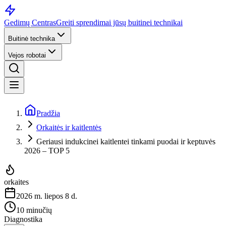
Gedimų Centras
Greiti sprendimai jūsų buitinei technikai
Buitinė technika
Vejos robotai
Pradžia
Orkaitės ir kaitlentės
Geriausi indukcinei kaitlentei tinkami puodai ir keptuvės
2026 – TOP 5
orkaites
2026 m. liepos 8 d.
10 minučių
Diagnostika