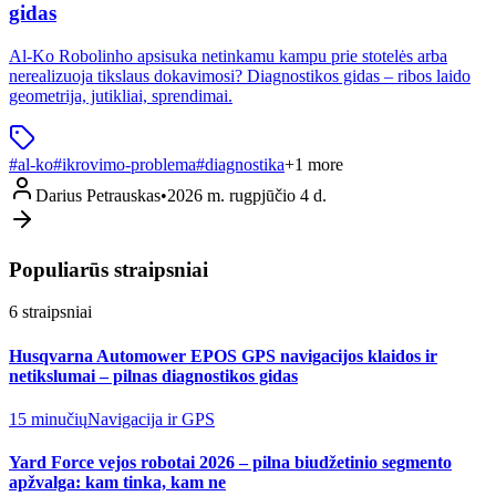
gidas
Al-Ko Robolinho apsisuka netinkamu kampu prie stotelės arba
nerealizuoja tikslaus dokavimosi? Diagnostikos gidas – ribos laido
geometrija, jutikliai, sprendimai.
#
al-ko
#
ikrovimo-problema
#
diagnostika
+
1
more
Darius Petrauskas
•
2026 m. rugpjūčio 4 d.
Populiarūs straipsniai
6
straipsniai
Husqvarna Automower EPOS GPS navigacijos klaidos ir
netikslumai – pilnas diagnostikos gidas
15 minučių
Navigacija ir GPS
Yard Force vejos robotai 2026 – pilna biudžetinio segmento
apžvalga: kam tinka, kam ne