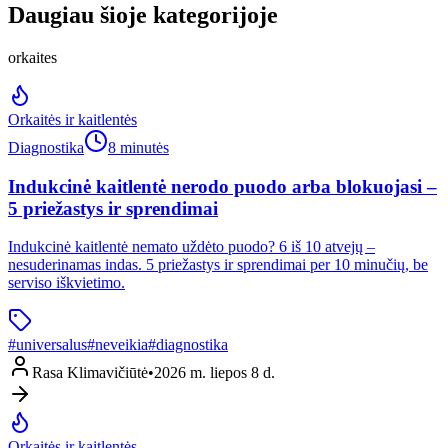
Daugiau šioje kategorijoje
orkaites
Orkaitės ir kaitlentės
Diagnostika
8 minutės
Indukcinė kaitlentė nerodo puodo arba blokuojasi –
5 priežastys ir sprendimai
Indukcinė kaitlentė nemato uždėto puodo? 6 iš 10 atvejų –
nesuderinamas indas. 5 priežastys ir sprendimai per 10 minučių, be
serviso iškvietimo.
#
universalus
#
neveikia
#
diagnostika
Rasa Klimavičiūtė
•
2026 m. liepos 8 d.
Orkaitės ir kaitlentės