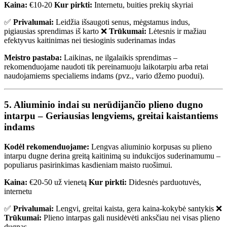
Kaina:
€10-20
Kur pirkti:
Internetu, buities prekių skyriai
✅
Privalumai:
Leidžia išsaugoti senus, mėgstamus indus,
pigiausias sprendimas iš karto ❌
Trūkumai:
Lėtesnis ir mažiau
efektyvus kaitinimas nei tiesioginis suderinamas indas
Meistro pastaba:
Laikinas, ne ilgalaikis sprendimas –
rekomenduojame naudoti tik pereinamuoju laikotarpiu arba retai
naudojamiems specialiems indams (pvz., vario džemo puodui).
5. Aliuminio indai su nerūdijančio plieno dugno
intarpu – Geriausias lengviems, greitai kaistantiems
indams
Kodėl rekomenduojame:
Lengvas aliuminio korpusas su plieno
intarpu dugne derina greitą kaitinimą su indukcijos suderinamumu –
populiarus pasirinkimas kasdieniam maisto ruošimui.
Kaina:
€20-50 už vienetą
Kur pirkti:
Didesnės parduotuvės,
internetu
✅
Privalumai:
Lengvi, greitai kaista, gera kaina-kokybė santykis ❌
Trūkumai:
Plieno intarpas gali nusidėvėti anksčiau nei visas plieno
dugnas