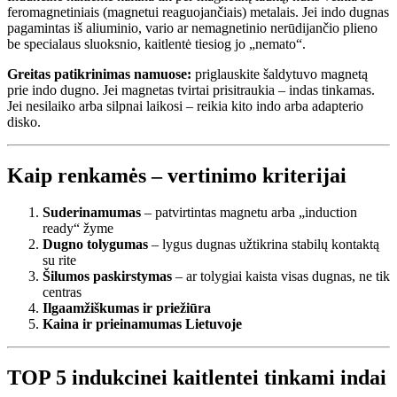
feromagnetiniais (magnetui reaguojančiais) metalais. Jei indo dugnas
pagamintas iš aliuminio, vario ar nemagnetinio nerūdijančio plieno
be specialaus sluoksnio, kaitlentė tiesiog jo „nemato“.
Greitas patikrinimas namuose:
priglauskite šaldytuvo magnetą
prie indo dugno. Jei magnetas tvirtai prisitraukia – indas tinkamas.
Jei nesilaiko arba silpnai laikosi – reikia kito indo arba adapterio
disko.
Kaip renkamės – vertinimo kriterijai
Suderinamumas
– patvirtintas magnetu arba „induction
ready“ žyme
Dugno tolygumas
– lygus dugnas užtikrina stabilų kontaktą
su rite
Šilumos paskirstymas
– ar tolygiai kaista visas dugnas, ne tik
centras
Ilgaamžiškumas ir priežiūra
Kaina ir prieinamumas Lietuvoje
TOP 5 indukcinei kaitlentei tinkami indai