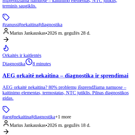
išsprendžiama namuose – kaitinimo elementas, NTC jutiklis,
terminis saugiklis.
#
zanussi
#
nekaitina
#
diagnostika
Marius Jankauskas
•
2026 m. gegužės 28 d.
Orkaitės ir kaitlentės
Diagnostika
8 minutes
AEG orkaitė nekaitina – diagnostika ir sprendimai
AEG orkaitė nekaitina? 80% problemų išsprendžiama namuose –
kaitinimo elementas, termostatas, NTC jutiklis. Pilnas diagnostikos
gidas.
#
aeg
#
nekaitina
#
diagnostika
+
1
more
Marius Jankauskas
•
2026 m. gegužės 18 d.