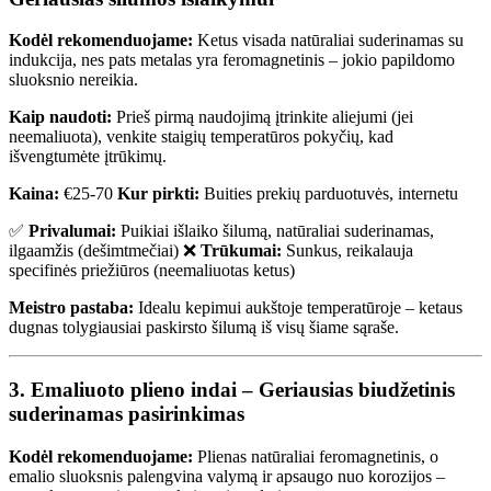
Kodėl rekomenduojame:
Ketus visada natūraliai suderinamas su
indukcija, nes pats metalas yra feromagnetinis – jokio papildomo
sluoksnio nereikia.
Kaip naudoti:
Prieš pirmą naudojimą įtrinkite aliejumi (jei
neemaliuota), venkite staigių temperatūros pokyčių, kad
išvengtumėte įtrūkimų.
Kaina:
€25-70
Kur pirkti:
Buities prekių parduotuvės, internetu
✅
Privalumai:
Puikiai išlaiko šilumą, natūraliai suderinamas,
ilgaamžis (dešimtmečiai) ❌
Trūkumai:
Sunkus, reikalauja
specifinės priežiūros (neemaliuotas ketus)
Meistro pastaba:
Idealu kepimui aukštoje temperatūroje – ketaus
dugnas tolygiausiai paskirsto šilumą iš visų šiame sąraše.
3. Emaliuoto plieno indai – Geriausias biudžetinis
suderinamas pasirinkimas
Kodėl rekomenduojame:
Plienas natūraliai feromagnetinis, o
emalio sluoksnis palengvina valymą ir apsaugo nuo korozijos –