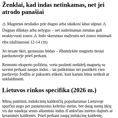
Ženklai, kad indas netinkamas, net jei
atrodo panašiai
⚠️ Magnetas nesilaiko prie dugno arba silaikosi labai silpnai ⚠️
Dugnas išlinkęs arba nelygus – net suderinamas metalas gali
neaktyvuoti zonos ⚠️ Indo skersmuo mažesnis nei zonos minimali
riba (dažniausiai 12-14 cm)
Jei nesate tikri, geriausias būdas – išbandykite magnetu tiesiai
parduotuvėje prieš perkant.
Remonto eksperto požiūriu, verta pasiimti nedidelį magnetą su
savimi perkant naujus indus – tai patikimiau nei pasitikėti vien
pardavėjo žodžiu ar pakuotės etikete, kuri kartais būna netiksli ar
suklaidinanti.
Lietuvos rinkos specifika (2026 m.)
Mūsų patirtimi, indukcinių kaitlenčių populiarumas Lietuvoje
sparčiai augo per pastaruosius kelerius metus, bet daug namų ūkių
vis dar naudoja senus aliuminio indus iš anksčiau turėtos dujinės ar
keraminės kaitlentės. Prieš perkant naują indukcinę kaitlentę,