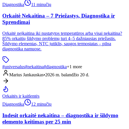
Diagnostika
11 minučių
Orkaitė Nekaitina – 7 Priežastys, Diagnostika ir
Sprendimai
Orkaitė neįkaitina iki nustatytos temperatūros arba visai nekaitina?
85% orkaitių šildymo problemų turi 4–5 dažniausias priežastis.
Šildymo elementas, NTC jutiklis, saugos termostatas – pilna
diagnostika namuose.
#
universalus
#
nekaitina
#
diagnostika
+
1
more
Marius Jankauskas
•
2026 m. balandžio 20 d.
Orkaitės ir kaitlentės
Diagnostika
12 minučių
Indesit orkaitė nekaitina – diagnostika ir šildymo
elemento keitimas per 25 min