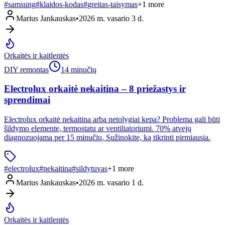
#
samsung
#
klaidos-kodas
#
greitas-taisymas
+
1
more
Marius Jankauskas
•
2026 m. vasario 3 d.
Orkaitės ir kaitlentės
DIY remontas
14 minučių
Electrolux orkaitė nekaitina – 8 priežastys ir
sprendimai
Electrolux orkaitė nekaitina arba netolygiai kepa? Problema gali būti
šildymo elemente, termostatu ar ventiliatoriumi. 70% atvejų
diagnozuojama per 15 minučių. Sužinokite, ką tikrinti pirmiausia.
#
electrolux
#
nekaitina
#
sildytuvas
+
1
more
Marius Jankauskas
•
2026 m. vasario 1 d.
Orkaitės ir kaitlentės