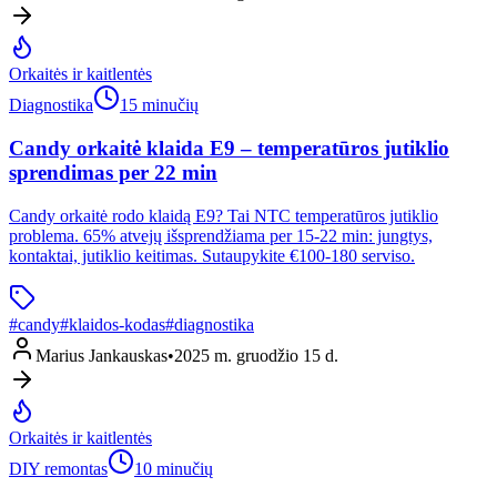
Orkaitės ir kaitlentės
Diagnostika
15 minučių
Candy orkaitė klaida E9 – temperatūros jutiklio
sprendimas per 22 min
Candy orkaitė rodo klaidą E9? Tai NTC temperatūros jutiklio
problema. 65% atvejų išsprendžiama per 15-22 min: jungtys,
kontaktai, jutiklio keitimas. Sutaupykite €100-180 serviso.
#
candy
#
klaidos-kodas
#
diagnostika
Marius Jankauskas
•
2025 m. gruodžio 15 d.
Orkaitės ir kaitlentės
DIY remontas
10 minučių