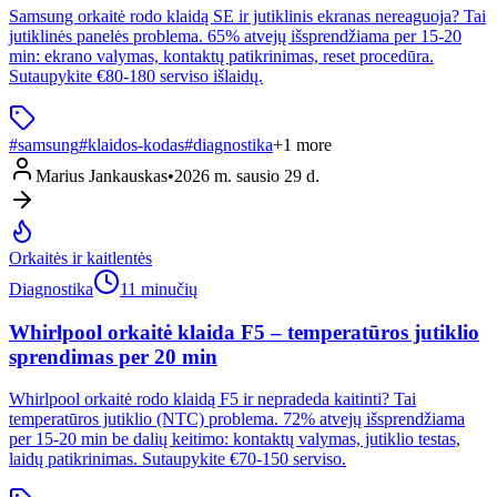
Samsung orkaitė rodo klaidą SE ir jutiklinis ekranas nereaguoja? Tai
jutiklinės panelės problema. 65% atvejų išsprendžiama per 15-20
min: ekrano valymas, kontaktų patikrinimas, reset procedūra.
Sutaupykite €80-180 serviso išlaidų.
#
samsung
#
klaidos-kodas
#
diagnostika
+
1
more
Marius Jankauskas
•
2026 m. sausio 29 d.
Orkaitės ir kaitlentės
Diagnostika
11 minučių
Whirlpool orkaitė klaida F5 – temperatūros jutiklio
sprendimas per 20 min
Whirlpool orkaitė rodo klaidą F5 ir nepradeda kaitinti? Tai
temperatūros jutiklio (NTC) problema. 72% atvejų išsprendžiama
per 15-20 min be dalių keitimo: kontaktų valymas, jutiklio testas,
laidų patikrinimas. Sutaupykite €70-150 serviso.