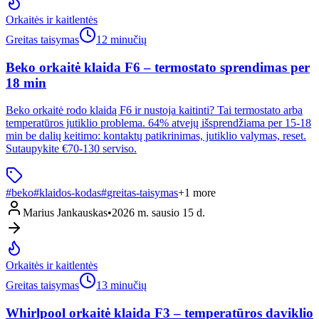
Orkaitės ir kaitlentės
Greitas taisymas
12 minučių
Beko orkaitė klaida F6 – termostato sprendimas per
18 min
Beko orkaitė rodo klaidą F6 ir nustoja kaitinti? Tai termostato arba
temperatūros jutiklio problema. 64% atvejų išsprendžiama per 15-18
min be dalių keitimo: kontaktų patikrinimas, jutiklio valymas, reset.
Sutaupykite €70-130 serviso.
#
beko
#
klaidos-kodas
#
greitas-taisymas
+
1
more
Marius Jankauskas
•
2026 m. sausio 15 d.
Orkaitės ir kaitlentės
Greitas taisymas
13 minučių
Whirlpool orkaitė klaida F3 – temperatūros daviklio