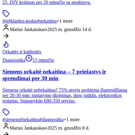
25. DIY keitimas per 20 minučių su atsuktuvu.
#
lg
#
klaidos-kodas
#
nekaitina
+
1
more
Marius Jankauskas
•
2025 m. gruodžio 14 d.
Orkaitės ir kaitlentės
Diagnostika
15 minučių
Siemens orkaitė nekaitina – 7 priežastys ir
sprendimai per 30 min
Siemens orkaitė nebekaitina? 75% atvejų problema išsprendžiama
per 20-30 min: nustatymų tikrinimas, durų jutiklis, elektronikos
restartas. Sutaupykite €80-350 serviso.
#
siemens
#
nekaitina
#
diagnostika
+
1
more
Marius Jankauskas
•
2025 m. gruodžio 8 d.