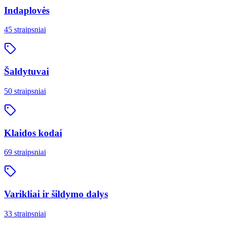
Indaplovės
45
straipsniai
Šaldytuvai
50
straipsniai
Klaidos kodai
69
straipsniai
Varikliai ir šildymo dalys
33
straipsniai