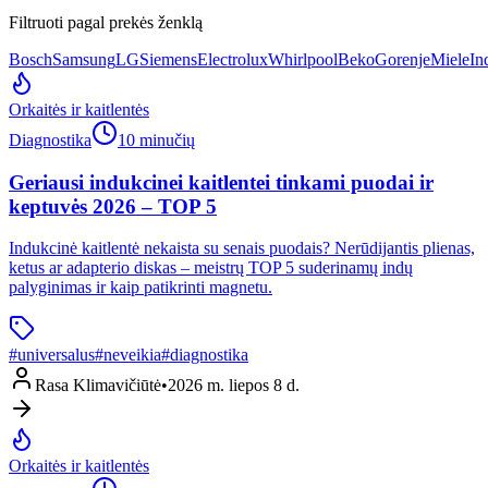
Filtruoti pagal prekės ženklą
Bosch
Samsung
LG
Siemens
Electrolux
Whirlpool
Beko
Gorenje
Miele
In
Orkaitės ir kaitlentės
Diagnostika
10 minučių
Geriausi indukcinei kaitlentei tinkami puodai ir
keptuvės 2026 – TOP 5
Indukcinė kaitlentė nekaista su senais puodais? Nerūdijantis plienas,
ketus ar adapterio diskas – meistrų TOP 5 suderinamų indų
palyginimas ir kaip patikrinti magnetu.
#
universalus
#
neveikia
#
diagnostika
Rasa Klimavičiūtė
•
2026 m. liepos 8 d.
Orkaitės ir kaitlentės