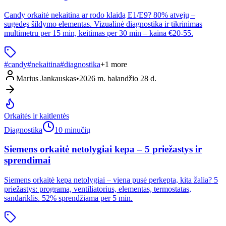
Candy orkaitė nekaitina ar rodo klaidą E1/E9? 80% atvejų –
sugedęs šildymo elementas. Vizualinė diagnostika ir tikrinimas
multimetru per 15 min, keitimas per 30 min – kaina €20-55.
#
candy
#
nekaitina
#
diagnostika
+
1
more
Marius Jankauskas
•
2026 m. balandžio 28 d.
Orkaitės ir kaitlentės
Diagnostika
10 minučių
Siemens orkaitė netolygiai kepa – 5 priežastys ir
sprendimai
Siemens orkaitė kepa netolygiai – viena pusė perkepta, kita žalia? 5
priežastys: programa, ventiliatorius, elementas, termostatas,
sandariklis. 52% sprendžiama per 5 min.