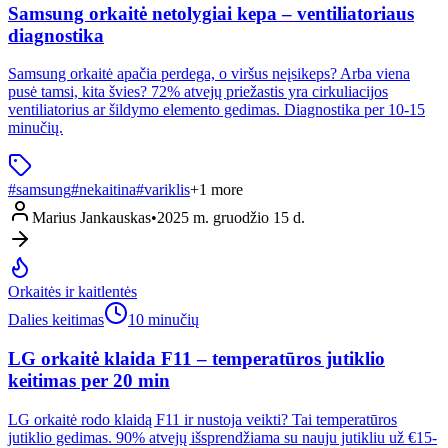
Samsung orkaitė netolygiai kepa – ventiliatoriaus
diagnostika
Samsung orkaitė apačia perdega, o viršus neįsikeps? Arba viena
pusė tamsi, kita švies? 72% atvejų priežastis yra cirkuliacijos
ventiliatorius ar šildymo elemento gedimas. Diagnostika per 10-15
minučių.
#
samsung
#
nekaitina
#
variklis
+
1
more
Marius Jankauskas
•
2025 m. gruodžio 15 d.
Orkaitės ir kaitlentės
Dalies keitimas
10 minučių
LG orkaitė klaida F11 – temperatūros jutiklio
keitimas per 20 min
LG orkaitė rodo klaidą F11 ir nustoja veikti? Tai temperatūros
jutiklio gedimas. 90% atvejų išsprendžiama su nauju jutikliu už €15-