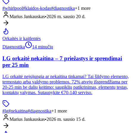
#
whirlpool
#
klaidos-kodas
#
diagnostika
+
1
more
Marius Jankauskas
•
2026 m. sausio 20 d.
Orkaitės ir kaitlentės
Diagnostika
14 minučių
LG orkaitė nekaitina – 7 priežastys ir sprendimai
per 25 min
LG orkaitė neįsijungia ar nekaitina tinkamai? Tai šildymo elemento,
termostato arba valdymo problemos. 72% atvejų išsprendžiama per
20-25 min be dalių keitimo: saugiklių patikrinimas, elementų testas,
kontaktų valymas. Sutaupykite €70-140 serviso.
#
lg
#
nekaitina
#
diagnostika
+
1
more
Marius Jankauskas
•
2026 m. sausio 15 d.