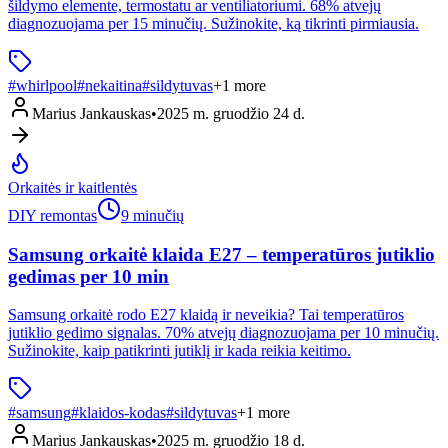
šildymo elemente, termostatu ar ventiliatoriumi. 68% atvejų
diagnozuojama per 15 minučių. Sužinokite, ką tikrinti pirmiausia.
#
whirlpool
#
nekaitina
#
sildytuvas
+
1
more
Marius Jankauskas
•
2025 m. gruodžio 24 d.
Orkaitės ir kaitlentės
DIY remontas
9 minučių
Samsung orkaitė klaida E27 – temperatūros jutiklio
gedimas per 10 min
Samsung orkaitė rodo E27 klaidą ir neveikia? Tai temperatūros
jutiklio gedimo signalas. 70% atvejų diagnozuojama per 10 minučių.
Sužinokite, kaip patikrinti jutiklį ir kada reikia keitimo.
#
samsung
#
klaidos-kodas
#
sildytuvas
+
1
more
Marius Jankauskas
•
2025 m. gruodžio 18 d.