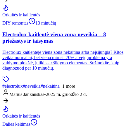
Orkaitės ir kaitlentės
DIY remontas
13 minučių
Electrolux kaitlentė viena zona neveikia – 8
priežastys ir taisymas
Electrolux kaitlentėje viena zona nekaitina arba neįsijungia? Kitos
veikia normaliai, bet viena mirusi. 70% atvejų problema yra
valdymo plokštė, jutiklis ar šildymo elementas. Sužinokite, kaip
diagnozuoti per 10 minučių.
#
electrolux
#
neveikia
#
nekaitina
+
1
more
Marius Jankauskas
•
2025 m. gruodžio 2 d.
Orkaitės ir kaitlentės
Dalies keitimas