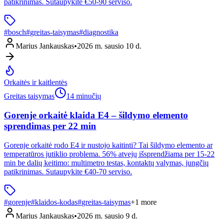
patikrinimas. Sutaupykite €50-90 serviso.
#
bosch
#
greitas-taisymas
#
diagnostika
Marius Jankauskas
•
2026 m. sausio 10 d.
Orkaitės ir kaitlentės
Greitas taisymas
14 minučių
Gorenje orkaitė klaida E4 – šildymo elemento
sprendimas per 22 min
Gorenje orkaitė rodo E4 ir nustojo kaitinti? Tai šildymo elemento ar
temperatūros jutiklio problema. 56% atvejų išsprendžiama per 15-22
min be dalių keitimo: multimetro testas, kontaktų valymas, jungčių
patikrinimas. Sutaupykite €40-70 serviso.
#
gorenje
#
klaidos-kodas
#
greitas-taisymas
+
1
more
Marius Jankauskas
•
2026 m. sausio 9 d.