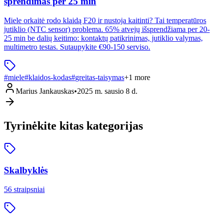
sprendimas per 25 min
Miele orkaitė rodo klaidą F20 ir nustoja kaitinti? Tai temperatūros
jutiklio (NTC sensor) problema. 65% atvejų išsprendžiama per 20-
25 min be dalių keitimo: kontaktų patikrinimas, jutiklio valymas,
multimetro testas. Sutaupykite €90-150 serviso.
#
miele
#
klaidos-kodas
#
greitas-taisymas
+
1
more
Marius Jankauskas
•
2025 m. sausio 8 d.
Tyrinėkite kitas kategorijas
Skalbyklės
56
straipsniai