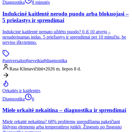
Diagnostika
8 minutės
Indukcinė kaitlentė nerodo puodo arba blokuojasi –
5 priežastys ir sprendimai
Indukcinė kaitlentė nemato uždėto puodo? 6 iš 10 atvejų –
nesuderinamas indas. 5 priežastys ir sprendimai per 10 minučių, be
serviso iškvietimo.
#
universalus
#
neveikia
#
diagnostika
Rasa Klimavičiūtė
•
2026 m. liepos 8 d.
Orkaitės ir kaitlentės
Diagnostika
6
Miele orkaitė nekaitina – diagnostika ir sprendimai
Miele orkaitė nekaitina? 68% problemų sprendžiama pakeičiant
šildymo elementą arba temperatūros jutiklį. Žingsnis po žingsnio