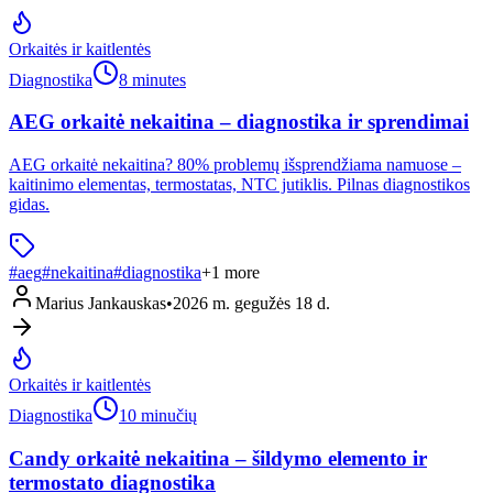
Orkaitės ir kaitlentės
Diagnostika
8 minutes
AEG orkaitė nekaitina – diagnostika ir sprendimai
AEG orkaitė nekaitina? 80% problemų išsprendžiama namuose –
kaitinimo elementas, termostatas, NTC jutiklis. Pilnas diagnostikos
gidas.
#
aeg
#
nekaitina
#
diagnostika
+
1
more
Marius Jankauskas
•
2026 m. gegužės 18 d.
Orkaitės ir kaitlentės
Diagnostika
10 minučių
Candy orkaitė nekaitina – šildymo elemento ir
termostato diagnostika