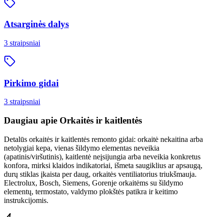
Atsarginės dalys
3
straipsniai
Pirkimo gidai
3
straipsniai
Daugiau apie
Orkaitės ir kaitlentės
Detalūs orkaitės ir kaitlentės remonto gidai: orkaitė nekaitina arba
netolygiai kepa, vienas šildymo elementas neveikia
(apatinis/viršutinis), kaitlentė neįsijungia arba neveikia konkretus
konfora, mirksi klaidos indikatoriai, išmeta saugiklius ar apsaugą,
durų stiklas įkaista per daug, orkaitės ventiliatorius triukšmauja.
Electrolux, Bosch, Siemens, Gorenje orkaitėms su šildymo
elementų, termostato, valdymo plokštės patikra ir keitimo
instrukcijomis.