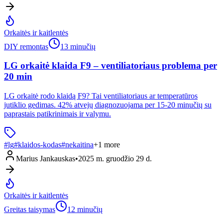
Orkaitės ir kaitlentės
DIY remontas
13 minučių
LG orkaitė klaida F9 – ventiliatoriaus problema per
20 min
LG orkaitė rodo klaidą F9? Tai ventiliatoriaus ar temperatūros
jutiklio gedimas. 42% atvejų diagnozuojama per 15-20 minučių su
paprastais patikrinimais ir valymu.
#
lg
#
klaidos-kodas
#
nekaitina
+
1
more
Marius Jankauskas
•
2025 m. gruodžio 29 d.
Orkaitės ir kaitlentės
Greitas taisymas
12 minučių