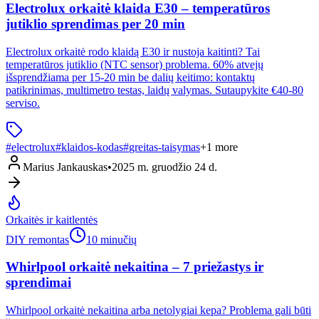
Electrolux orkaitė klaida E30 – temperatūros
jutiklio sprendimas per 20 min
Electrolux orkaitė rodo klaidą E30 ir nustoja kaitinti? Tai
temperatūros jutiklio (NTC sensor) problema. 60% atvejų
išsprendžiama per 15-20 min be dalių keitimo: kontaktų
patikrinimas, multimetro testas, laidų valymas. Sutaupykite €40-80
serviso.
#
electrolux
#
klaidos-kodas
#
greitas-taisymas
+
1
more
Marius Jankauskas
•
2025 m. gruodžio 24 d.
Orkaitės ir kaitlentės
DIY remontas
10 minučių
Whirlpool orkaitė nekaitina – 7 priežastys ir
sprendimai
Whirlpool orkaitė nekaitina arba netolygiai kepa? Problema gali būti