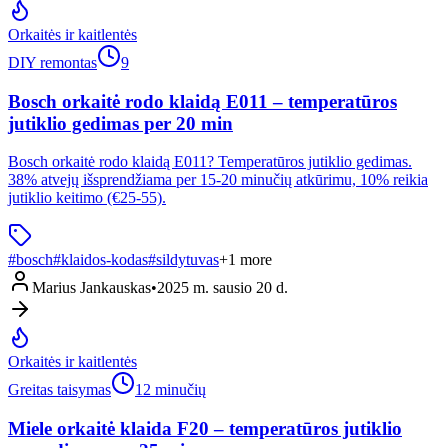
Orkaitės ir kaitlentės
DIY remontas
9
Bosch orkaitė rodo klaidą E011 – temperatūros
jutiklio gedimas per 20 min
Bosch orkaitė rodo klaidą E011? Temperatūros jutiklio gedimas.
38% atvejų išsprendžiama per 15-20 minučių atkūrimu, 10% reikia
jutiklio keitimo (€25-55).
#
bosch
#
klaidos-kodas
#
sildytuvas
+
1
more
Marius Jankauskas
•
2025 m. sausio 20 d.
Orkaitės ir kaitlentės
Greitas taisymas
12 minučių
Miele orkaitė klaida F20 – temperatūros jutiklio