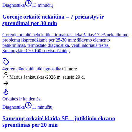
Diagnostika
13 minučių
Gorenje orkaitė nekaitina – 7 priežastys ir
sprendimai per 30 min
Gorenje orkaitė nebekaitina ir maistas lieka žalias? 72% nekaitinimo
problemų išsprendžiama per 25-30 min: šildymo elemento
patikrinimas, termostato diagnostika, ventiliatoriaus testas.
Sutaupykite €70-160 serviso išlaidų.
#
gorenje
#
nekaitina
#
diagnostika
+
1
more
Marius Jankauskas
•
2026 m. sausio 29 d.
Orkaitės ir kaitlentės
Diagnostika
11 minučių
Samsung orkaitė klaida SE – jutiklinio ekrano
sprendimas per 20 min