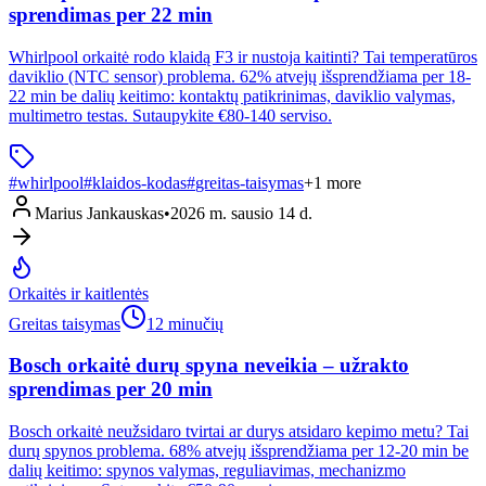
sprendimas per 22 min
Whirlpool orkaitė rodo klaidą F3 ir nustoja kaitinti? Tai temperatūros
daviklio (NTC sensor) problema. 62% atvejų išsprendžiama per 18-
22 min be dalių keitimo: kontaktų patikrinimas, daviklio valymas,
multimetro testas. Sutaupykite €80-140 serviso.
#
whirlpool
#
klaidos-kodas
#
greitas-taisymas
+
1
more
Marius Jankauskas
•
2026 m. sausio 14 d.
Orkaitės ir kaitlentės
Greitas taisymas
12 minučių
Bosch orkaitė durų spyna neveikia – užrakto
sprendimas per 20 min
Bosch orkaitė neužsidaro tvirtai ar durys atsidaro kepimo metu? Tai
durų spynos problema. 68% atvejų išsprendžiama per 12-20 min be
dalių keitimo: spynos valymas, reguliavimas, mechanizmo