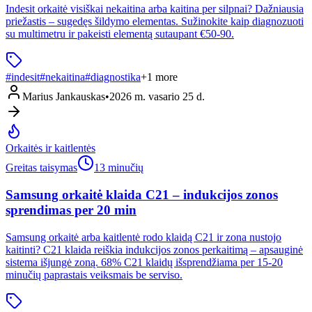
Indesit orkaitė visiškai nekaitina arba kaitina per silpnai? Dažniausia
priežastis – sugedęs šildymo elementas. Sužinokite kaip diagnozuoti
su multimetru ir pakeisti elementą sutaupant €50-90.
#
indesit
#
nekaitina
#
diagnostika
+
1
more
Marius Jankauskas
•
2026 m. vasario 25 d.
Orkaitės ir kaitlentės
Greitas taisymas
13 minučių
Samsung orkaitė klaida C21 – indukcijos zonos
sprendimas per 20 min
Samsung orkaitė arba kaitlentė rodo klaidą C21 ir zona nustojo
kaitinti? C21 klaida reiškia indukcijos zonos perkaitimą – apsauginė
sistema išjungė zoną. 68% C21 klaidų išsprendžiama per 15-20
minučių paprastais veiksmais be serviso.