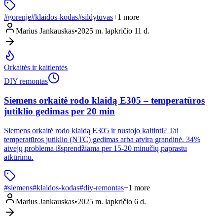
#
gorenje
#
klaidos-kodas
#
sildytuvas
+
1
more
Marius Jankauskas
•
2025 m. lapkričio 11 d.
Orkaitės ir kaitlentės
DIY remontas
Siemens orkaitė rodo klaidą E305 – temperatūros
jutiklio gedimas per 20 min
Siemens orkaitė rodo klaidą E305 ir nustojo kaitinti? Tai
temperatūros jutiklio (NTC) gedimas arba atvira grandinė. 34%
atvejų problema išsprendžiama per 15-20 minučių paprastu
atkūrimu.
#
siemens
#
klaidos-kodas
#
diy-remontas
+
1
more
Marius Jankauskas
•
2025 m. lapkričio 6 d.