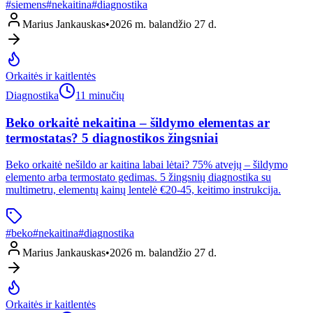
#
siemens
#
nekaitina
#
diagnostika
Marius Jankauskas
•
2026 m. balandžio 27 d.
Orkaitės ir kaitlentės
Diagnostika
11 minučių
Beko orkaitė nekaitina – šildymo elementas ar
termostatas? 5 diagnostikos žingsniai
Beko orkaitė nešildo ar kaitina labai lėtai? 75% atvejų – šildymo
elemento arba termostato gedimas. 5 žingsnių diagnostika su
multimetru, elementų kainų lentelė €20-45, keitimo instrukcija.
#
beko
#
nekaitina
#
diagnostika
Marius Jankauskas
•
2026 m. balandžio 27 d.
Orkaitės ir kaitlentės