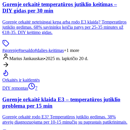
Gorenje orkaitė temperatūros jutiklio keitimas –
DIY gidas per 30 min
Gorenje orkaitė neteisingai kepa arba rodo E3 klaidą? Temperatūros
jutiklio gedimas. 68% savininkų keičia patys per 25-35 minutes už
€18-35. DIY keitimo gidas.
#
gorenje
#
nesaldo
#
dalies-keitimas
+
1
more
Marius Jankauskas
•
2025 m. lapkričio 20 d.
Orkaitės ir kaitlentės
DIY remontas
7
Gorenje orkaitė klaida E3 – temperatūros jutiklio
problema per 15 min
Gorenje orkaitė rodo E3? Temperatūros jutiklio gedimas. 38%
atvejų diagnozuojama per 10-15 minučių su paprastais patikrinimais.