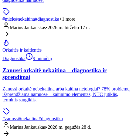
diagnostika namuose.
#
miele
#
nekaitina
#
diagnostika
+
1
more
Marius Jankauskas
•
2026 m. birželio 17 d.
Orkaitės ir kaitlentės
Diagnostika
9 minučių
Zanussi orkaitė nekaitina – diagnostika ir
sprendimai
Zanussi orkaitė nebekaitina arba kaitina netolygiai? 78% problemų
išsprendžiama namuose – kaitinimo elementas, NTC jutiklis,
terminis saugiklis.
#
zanussi
#
nekaitina
#
diagnostika
Marius Jankauskas
•
2026 m. gegužės 28 d.