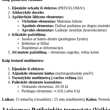
Išjunkite orkaitę iš elektros
(PRIVALOMA!)
Atidarykite dureles
Apžiūrėkite šildymo elementus:
Viršutinis elementas:
Matomas lubose
Apatinis elementas:
Dažnai paslėptas po dugnu (nuimki
Apvalus elementas:
Galinėje sienelėje (konvekcinėse)
Ieškokite pažeidimų:
Juodos ar baltos dėmės (perdegimo žymės)
Įtrūkimai ar lūžiai
Išsipūtimai ar deformacijos
Jei matote pažeidimą
– elementas sugedęs, reikia keisti
Kaip testuoti multimetru:
Išjunkite iš elektros
Atjunkite elemento laidus
(nufotografuokite prieš!)
Nustatykite multimetrą į varžos režimą
(Ω)
Palieskite elemento kontaktus:
Veikiantis elementas: 20-50 Ω
Perdegęs elementas: ∞ (OL) arba 0 Ω
Laikas:
15 minučių (vizualinis) / 25 min (multimetru)
Kaina:
Nemokam
3 taisymas: Patikrinkite termostatą (Veiki