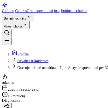
Gedimų Centras
Greiti sprendimai jūsų buitinei technikai
Buitinė technika
Vejos robotai
Pradžia
Orkaitės ir kaitlentės
Gorenje orkaitė nekaitina – 7 priežastys ir sprendimai per 3
orkaites
2026 m. sausio 29 d.
13 minučių
Diagnostika