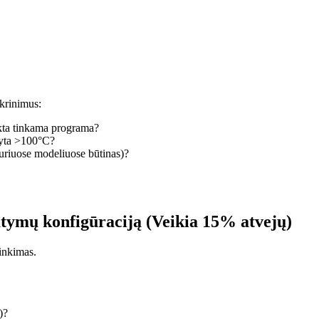
ikrinimus:
nkta tinkama programa?
tyta >100°C?
kuriuose modeliuose būtinas)?
atymų konfigūraciją (Veikia 15% atvejų)
inkimas.
)?