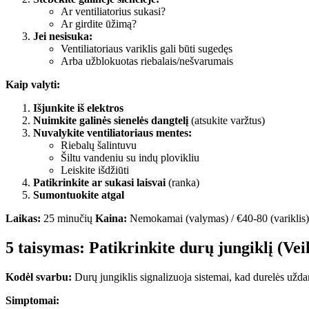
Ar ventiliatorius sukasi?
Ar girdite ūžimą?
Jei nesisuka:
Ventiliatoriaus variklis gali būti sugedęs
Arba užblokuotas riebalais/nešvarumais
Kaip valyti:
Išjunkite iš elektros
Nuimkite galinės sienelės dangtelį
(atsukite varžtus)
Nuvalykite ventiliatoriaus mentes:
Riebalų šalintuvu
Šiltu vandeniu su indų plovikliu
Leiskite išdžiūti
Patikrinkite ar sukasi laisvai
(ranka)
Sumontuokite atgal
Laikas:
25 minučių
Kaina:
Nemokamai (valymas) / €40-80 (variklis
5 taisymas: Patikrinkite durų jungiklį (Ve
Kodėl svarbu:
Durų jungiklis signalizuoja sistemai, kad durelės uždar
Simptomai: