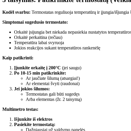
Kodėl svarbu:
Termostatas reguliuoja temperatūrą ir įjungia/išjungia 
Simptomai sugedusio termostato:
Orkaitė įsijungia bet niekada nepasiekia nustatytos temperatūro
Orkaitė perkaitina (rečiau)
Temperatūra labai svyruoja
Jokios reakcijos sukant temperatūros rankenėlę
Kaip patikrinti:
Įjunkite orkaitę į 200°C
(jei saugu)
Po 10-15 min patikrinkite:
Ar jaučiate šilumą (atsargiai!)
Ar elementai švyti (raudonai)
Jei jokios šilumos:
Termostatas gali būti sugedęs
Arba elementas (žr. 2 taisymą)
Multimetro testas:
Išjunkite iš elektros
Pasiekite termostatą:
Dažniausiai už valdymo panelės