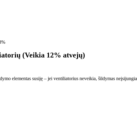
8%
liatorių (Veikia 12% atvejų)
ldymo elementas susiję – jei ventiliatorius neveikia, šildymas neįsijungi