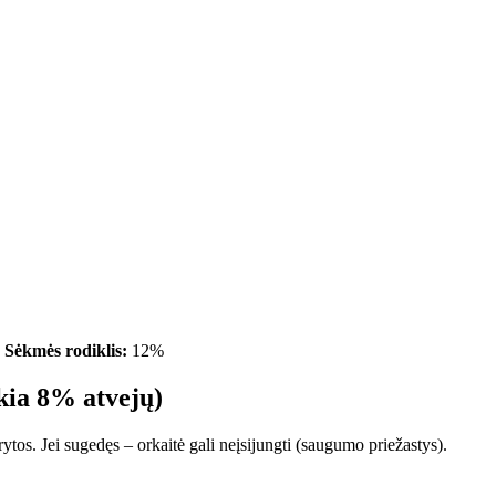
)
Sėkmės rodiklis:
12%
ikia 8% atvejų)
ytos. Jei sugedęs – orkaitė gali neįsijungti (saugumo priežastys).