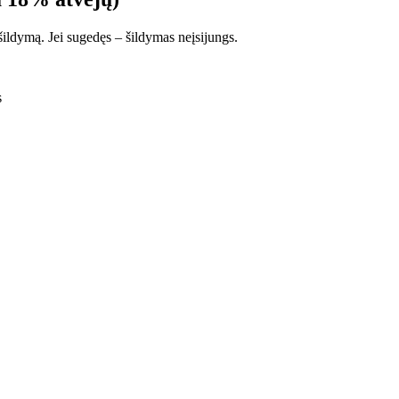
šildymą. Jei sugedęs – šildymas neįsijungs.
s