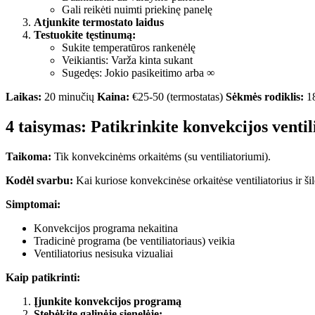
Gali reikėti nuimti priekinę panelę
Atjunkite termostato laidus
Testuokite tęstinumą:
Sukite temperatūros rankenėlę
Veikiantis: Varža kinta sukant
Sugedęs: Jokio pasikeitimo arba ∞
Laikas:
20 minučių
Kaina:
€25-50 (termostatas)
Sėkmės rodiklis:
1
4 taisymas: Patikrinkite konvekcijos venti
Taikoma:
Tik konvekcinėms orkaitėms (su ventiliatoriumi).
Kodėl svarbu:
Kai kuriose konvekcinėse orkaitėse ventiliatorius ir ši
Simptomai:
Konvekcijos programa nekaitina
Tradicinė programa (be ventiliatoriaus) veikia
Ventiliatorius nesisuka vizualiai
Kaip patikrinti:
Įjunkite konvekcijos programą
Stebėkite galinėje sienelėje: