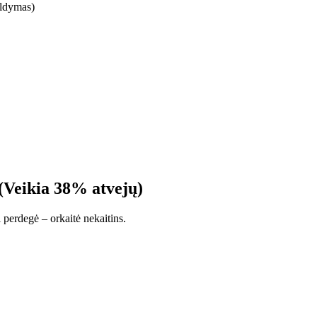
ildymas)
 (Veikia 38% atvejų)
 perdegė – orkaitė nekaitins.