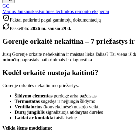
GC
Marius Jankauskas
Buitinės technikos remonto ekspertai
Faktai patikrinti pagal gamintojų dokumentaciją
Paskelbta
:
2026 m. sausio 29 d.
Gorenje orkaitė nekaitina – 7 priežastys i
Jūsų Gorenje orkaitė nebekaitina ir maistas lieka žalias? Tai viena iš
minučių
paprastais patikrinimais ir diagnostika.
Kodėl orkaitė nustoja kaitinti?
Gorenje orkaitės nekaitinimo priežastys:
Šildymo elementas
perdegė arba pažeistas
Termostatas
sugedęs ir neįjungia šildymo
Ventiliatorius
(konvekcinėse) nustojo veikti
Durų jungiklis
signalizuoja atidarytas dureles
Laidai ar kontaktai
atsilaisvinę
Veikia šiems modeliams: