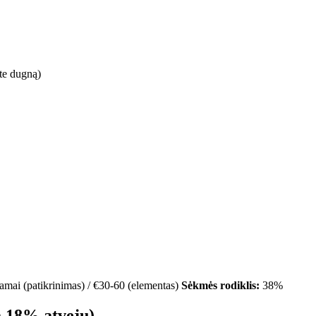
te dugną)
ai (patikrinimas) / €30-60 (elementas)
Sėkmės rodiklis:
38%
a 18% atvejų)