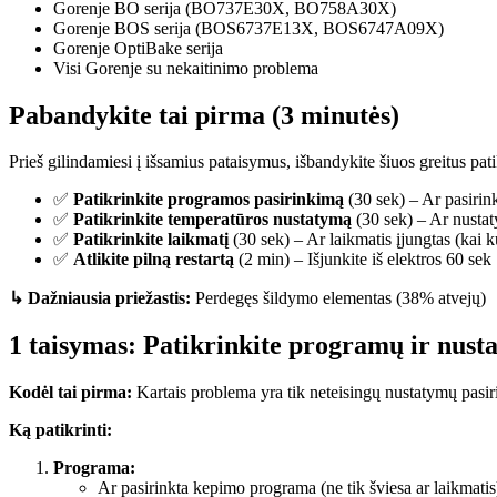
Gorenje BO serija (BO737E30X, BO758A30X)
Gorenje BOS serija (BOS6737E13X, BOS6747A09X)
Gorenje OptiBake serija
Visi Gorenje su nekaitinimo problema
Pabandykite tai pirma (3 minutės)
Prieš gilindamiesi į išsamius pataisymus, išbandykite šiuos greitus pat
✅
Patikrinkite programos pasirinkimą
(30 sek) – Ar pasiri
✅
Patikrinkite temperatūros nustatymą
(30 sek) – Ar nusta
✅
Patikrinkite laikmatį
(30 sek) – Ar laikmatis įjungtas (kai 
✅
Atlikite pilną restartą
(2 min) – Išjunkite iš elektros 60 sek
↳ Dažniausia priežastis:
Perdegęs šildymo elementas (38% atvejų)
1 taisymas: Patikrinkite programų ir nust
Kodėl tai pirma:
Kartais problema yra tik neteisingų nustatymų pasir
Ką patikrinti:
Programa:
Ar pasirinkta kepimo programa (ne tik šviesa ar laikmatis