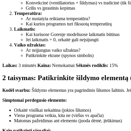
Konvekcinė (ventiliatorius + šildymas) vs tradicinė (tik š
Grilis vs įprastinis kepimas
Temperatūra:
Ar nustatyta reikiama temperatūra?
Kai kurios programos turi fiksuotą temperatūrą
Laikmatis:
Kai kuriuose Gorenje modeliuose laikmatis būtinas
Jei laikmatis = 0, orkaitė gali neįsijungti
Vaiko užraktas:
Ar neįjungtas vaiko užraktas?
Patikrinkite ekrane (spynos simbolis)
Laikas:
3 minutės
Kaina:
Nemokamai
Sėkmės rodiklis:
15%
2 taisymas: Patikrinkite šildymo elementą
Kodėl svarbu:
Šildymo elementas yra pagrindinis šilumos šaltinis. Jei
Simptomai perdegusio elemento:
Orkaitė visiškai nekaitina (jokios šilumos)
Viena programa veikia, kita ne (viršus vs apačia)
Matomas pažeidimas ant elemento (juoda dėmė, įtrūkimas)
Kaip patikrinti vizualiai: