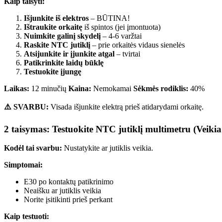
Kaip taisyti:
Išjunkite iš elektros
– BŪTINA!
Ištraukite orkaitę
iš spintos (jei įmontuota)
Nuimkite galinį skydelį
– 4-6 varžtai
Raskite NTC jutiklį
– prie orkaitės vidaus sienelės
Atsijunkite ir įjunkite atgal
– tvirtai
Patikrinkite laidų būklę
Testuokite įjungę
Laikas:
12 minučių
Kaina:
Nemokamai
Sėkmės rodiklis:
40%
⚠️ SVARBU:
Visada išjunkite elektrą prieš atidarydami orkaitę.
2 taisymas: Testuokite NTC jutiklį multimetru (Veiki
Kodėl tai svarbu:
Nustatykite ar jutiklis veikia.
Simptomai:
E30 po kontaktų patikrinimo
Neaišku ar jutiklis veikia
Norite įsitikinti prieš perkant
Kaip testuoti: