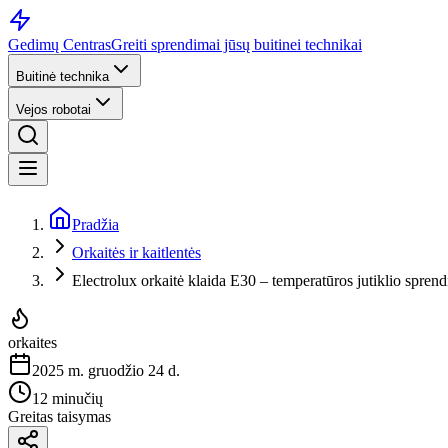
Gedimų Centras
Greiti sprendimai jūsų buitinei technikai
Buitinė technika
Vejos robotai
Pradžia
Orkaitės ir kaitlentės
Electrolux orkaitė klaida E30 – temperatūros jutiklio spren
orkaites
2025 m. gruodžio 24 d.
12 minučių
Greitas taisymas