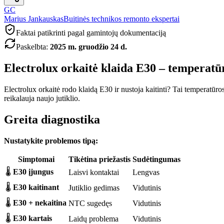
GC
Marius Jankauskas
Buitinės technikos remonto ekspertai
Faktai patikrinti pagal gamintojų dokumentaciją
Paskelbta
:
2025 m. gruodžio 24 d.
Electrolux orkaitė klaida E30 – temperatū
Electrolux orkaitė rodo klaidą E30 ir nustoja kaitinti? Tai temperatūr
reikalauja naujo jutiklio.
Greita diagnostika
Nustatykite problemos tipą:
Simptomai
Tikėtina priežastis
Sudėtingumas
🌡️
E30 įjungus
Laisvi kontaktai
Lengvas
🌡️
E30 kaitinant
Jutiklio gedimas
Vidutinis
🌡️
E30 + nekaitina
NTC sugedęs
Vidutinis
🌡️
E30 kartais
Laidų problema
Vidutinis