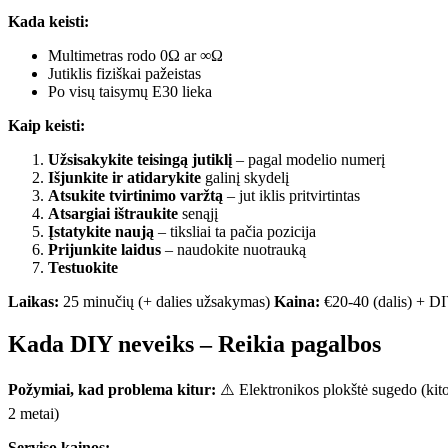
Kada keisti:
Multimetras rodo 0Ω ar ∞Ω
Jutiklis fiziškai pažeistas
Po visų taisymų E30 lieka
Kaip keisti:
Užsisakykite teisingą jutiklį
– pagal modelio numerį
Išjunkite ir atidarykite
galinį skydelį
Atsukite tvirtinimo varžtą
– jut iklis pritvirtintas
Atsargiai ištraukite
senąjį
Įstatykite naują
– tiksliai ta pačia pozicija
Prijunkite laidus
– naudokite nuotrauką
Testuokite
Laikas:
25 minučių (+ dalies užsakymas)
Kaina:
€20-40 (dalis) + D
Kada DIY neveiks – Reikia pagalbos
Požymiai, kad problema kitur:
⚠️ Elektronikos plokštė sugedo (kito
2 metai)
Serviso kainos: