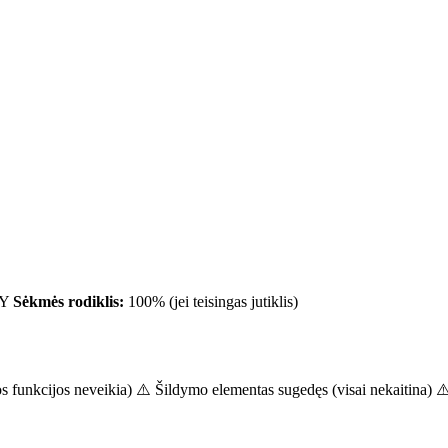
IY
Sėkmės rodiklis:
100% (jei teisingas jutiklis)
s funkcijos neveikia) ⚠️ Šildymo elementas sugedęs (visai nekaitina) ⚠