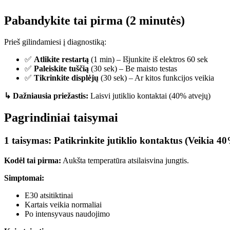
Pabandykite tai pirma (2 minutės)
Prieš gilindamiesi į diagnostiką:
✅
Atlikite restartą
(1 min) – Išjunkite iš elektros 60 sek
✅
Paleiskite tuščią
(30 sek) – Be maisto testas
✅
Tikrinkite displėjų
(30 sek) – Ar kitos funkcijos veikia
↳ Dažniausia priežastis:
Laisvi jutiklio kontaktai (40% atvejų)
Pagrindiniai taisymai
1 taisymas: Patikrinkite jutiklio kontaktus (Veikia 4
Kodėl tai pirma:
Aukšta temperatūra atsilaisvina jungtis.
Simptomai:
E30 atsitiktinai
Kartais veikia normaliai
Po intensyvaus naudojimo