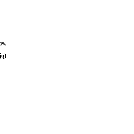
0%
jų)