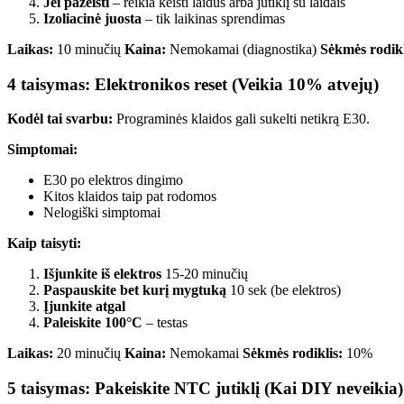
Jei pažeisti
– reikia keisti laidus arba jutiklį su laidais
Izoliacinė juosta
– tik laikinas sprendimas
Laikas:
10 minučių
Kaina:
Nemokamai (diagnostika)
Sėkmės rodikl
4 taisymas: Elektronikos reset (Veikia 10% atvejų)
Kodėl tai svarbu:
Programinės klaidos gali sukelti netikrą E30.
Simptomai:
E30 po elektros dingimo
Kitos klaidos taip pat rodomos
Nelogiški simptomai
Kaip taisyti:
Išjunkite iš elektros
15-20 minučių
Paspauskite bet kurį mygtuką
10 sek (be elektros)
Įjunkite atgal
Paleiskite 100°C
– testas
Laikas:
20 minučių
Kaina:
Nemokamai
Sėkmės rodiklis:
10%
5 taisymas: Pakeiskite NTC jutiklį (Kai DIY neveikia)