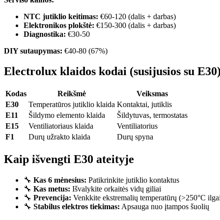
NTC jutiklio keitimas:
€60-120 (dalis + darbas)
Elektronikos plokštė:
€150-300 (dalis + darbas)
Diagnostika:
€30-50
DIY sutaupymas:
€40-80 (67%)
Electrolux klaidos kodai (susijusios su E30
Kodas
Reikšmė
Veiksmas
E30
Temperatūros jutiklio klaida
Kontaktai, jutiklis
E11
Šildymo elemento klaida
Šildytuvas, termostatas
E15
Ventiliatoriaus klaida
Ventiliatorius
F1
Durų užrakto klaida
Durų spyna
Kaip išvengti E30 ateityje
🔧
Kas 6 mėnesius:
Patikrinkite jutiklio kontaktus
🔧
Kas metus:
Išvalykite orkaitės vidų giliai
🔧
Prevencija:
Venkkite ekstremalių temperatūrų (>250°C ilga
🔧
Stabilus elektros tiekimas:
Apsauga nuo įtampos šuolių