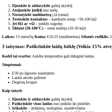
Išjunkite ir atidarykite
galinį skydelį
Atsijunkite jutiklį
nuo laidų
Nustatykite multimetrą
į Ω (omai)
Testuokite kontaktus
– kambario temp: ~50-100 kΩ
Jei 0Ω ar ∞Ω
– jutiklis sugedęs
Šildant (50-100°C)
– omai mažėja (10-30 kΩ)
Laikas:
15 minučių
Kaina:
€10-25 (multimetras)
Sėkmės rodiklis:
2
3 taisymas: Patikrinkite laidų būklę (Veikia 15% atve
Kodėl tai svarbu:
Aukšta temperatūra gali išdeginti laidus.
Simptomai:
E30 po ilgesnio naudojimo
Laidai atrodo pažeisti
Degėsių kvapas
Kaip taisyti:
Išjunkite ir atidarykite
galinį skydelį
Patikrinkite visus laidus
nuo jutiklio iki plokštės
Ieškokite
– įtrūkimų, nudegimo, nusidėvėjimo