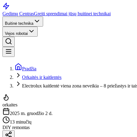
Gedimų Centras
Greiti sprendimai jūsų buitinei technikai
Buitinė technika
Vejos robotai
Pradžia
Orkaitės ir kaitlentės
Electrolux kaitlentė viena zona neveikia – 8 priežastys ir ta
orkaites
2025 m. gruodžio 2 d.
13 minučių
DIY remontas