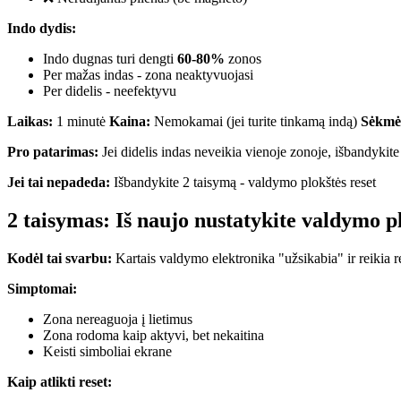
Indo dydis:
Indo dugnas turi dengti
60-80%
zonos
Per mažas indas - zona neaktyvuojasi
Per didelis - neefektyvu
Laikas:
1 minutė
Kaina:
Nemokamai (jei turite tinkamą indą)
Sėkmės
Pro patarimas:
Jei didelis indas neveikia vienoje zonoje, išbandykite 
Jei tai nepadeda:
Išbandykite 2 taisymą - valdymo plokštės reset
2 taisymas: Iš naujo nustatykite valdymo p
Kodėl tai svarbu:
Kartais valdymo elektronika "užsikabia" ir reikia r
Simptomai:
Zona nereaguoja į lietimus
Zona rodoma kaip aktyvi, bet nekaitina
Keisti simboliai ekrane
Kaip atlikti reset: