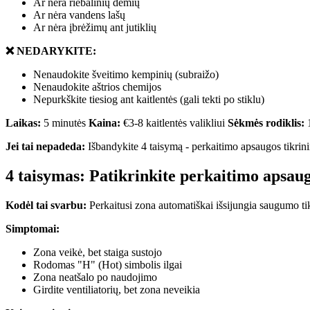
Ar nėra riebalinių dėmių
Ar nėra vandens lašų
Ar nėra įbrėžimų ant jutiklių
❌ NEDARYKITE:
Nenaudokite šveitimo kempinių (subraižo)
Nenaudokite aštrios chemijos
Nepurkškite tiesiog ant kaitlentės (gali tekti po stiklu)
Laikas:
5 minutės
Kaina:
€3-8 kaitlentės valikliui
Sėkmės rodiklis:
Jei tai nepadeda:
Išbandykite 4 taisymą - perkaitimo apsaugos tikrin
4 taisymas: Patikrinkite perkaitimo apsau
Kodėl tai svarbu:
Perkaitusi zona automatiškai išsijungia saugumo tik
Simptomai:
Zona veikė, bet staiga sustojo
Rodomas "H" (Hot) simbolis ilgai
Zona neatšalo po naudojimo
Girdite ventiliatorių, bet zona neveikia