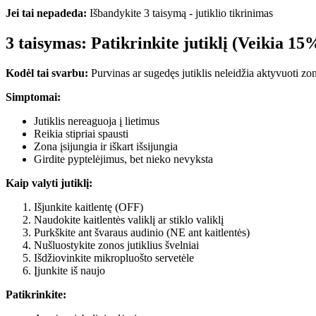
Jei tai nepadeda:
Išbandykite 3 taisymą - jutiklio tikrinimas
3 taisymas: Patikrinkite jutiklį (Veikia 15
Kodėl tai svarbu:
Purvinas ar sugedęs jutiklis neleidžia aktyvuoti zo
Simptomai:
Jutiklis nereaguoja į lietimus
Reikia stipriai spausti
Zona įsijungia ir iškart išsijungia
Girdite pyptelėjimus, bet nieko nevyksta
Kaip valyti jutiklį:
Išjunkite kaitlentę (OFF)
Naudokite kaitlentės valiklį ar stiklo valiklį
Purkškite ant švaraus audinio (NE ant kaitlentės)
Nušluostykite zonos jutiklius švelniai
Išdžiovinkite mikropluošto servetėle
Įjunkite iš naujo
Patikrinkite: