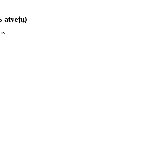
% atvejų)
nos.