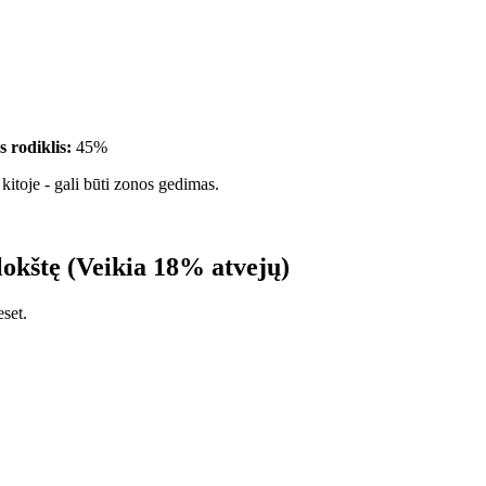
 rodiklis:
45%
kitoje - gali būti zonos gedimas.
lokštę (Veikia 18% atvejų)
eset.