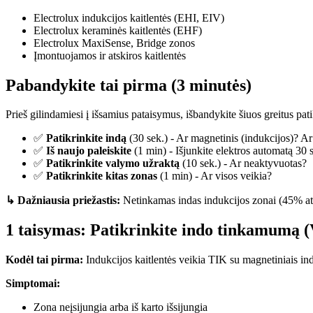
Electrolux indukcijos kaitlentės (EHI, EIV)
Electrolux keraminės kaitlentės (EHF)
Electrolux MaxiSense, Bridge zonos
Įmontuojamos ir atskiros kaitlentės
Pabandykite tai pirma (3 minutės)
Prieš gilindamiesi į išsamius pataisymus, išbandykite šiuos greitus pat
✅
Patikrinkite indą
(30 sek.) - Ar magnetinis (indukcijos)? A
✅
Iš naujo paleiskite
(1 min) - Išjunkite elektros automatą 30 
✅
Patikrinkite valymo užraktą
(10 sek.) - Ar neaktyvuotas?
✅
Patikrinkite kitas zonas
(1 min) - Ar visos veikia?
↳ Dažniausia priežastis:
Netinkamas indas indukcijos zonai (45% at
1 taisymas: Patikrinkite indo tinkamumą (
Kodėl tai pirma:
Indukcijos kaitlentės veikia TIK su magnetiniais ind
Simptomai:
Zona neįsijungia arba iš karto išsijungia