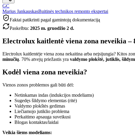
GC
Marius Jankauskas
Buitinės technikos remonto ekspertai
Faktai patikrinti pagal gamintojų dokumentaciją
Paskelbta
:
2025 m. gruodžio 2 d.
Electrolux kaitlentė viena zona neveikia – 
Electrolux kaitlentėje viena zona nekaitina arba neįsijungia? Kitos zon
minučių
. 70% atvejų priežastis yra
valdymo plokštė, jutiklis, šildym
Kodėl viena zona neveikia?
Vienos zonos problemos gali būti dėl:
Netinkamas indas (indukcijos modeliams)
Sugedęs šildymo elementas (ritė)
Valdymo plokštės gedimas
Liečiamojo jutiklio problema
Perkaitimo apsauga suveikusi
Blogas kontaktas/laidai
Veikia šiems modeliams: