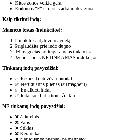
Kitos zonos veikia gerai
Rodomas "F" simbolis arba mirksi zona
Kaip tikrinti indą:
Magneto testas (indukcijos):
Paimkite šaldytuvo magnetą
Priglaudžite prie indo dugno
Jei magnetas prilimpa - indas tinkamas
Jei ne - indas NETINKAMAS indukcijos
Tinkamų indų pavyzdžiai:
✅ Ketaus keptuvės ir puodai
✅ Nerūdijantis plienas (su magnetu)
✅ Emaliuoti indai
✅ Indai su "Induction" ženklu
NE tinkamų indų pavyzdžiai:
❌ Aliuminis
❌ Varis
❌ Stiklas
❌ Keramika
❌ Nerūdijantis plienas (be magneto)