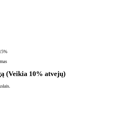
15%
imas
gą (Veikia 10% atvejų)
slais.