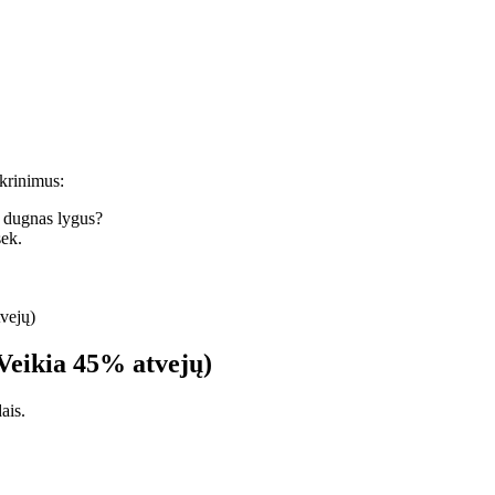
ikrinimus:
r dugnas lygus?
sek.
vejų)
Veikia 45% atvejų)
ais.