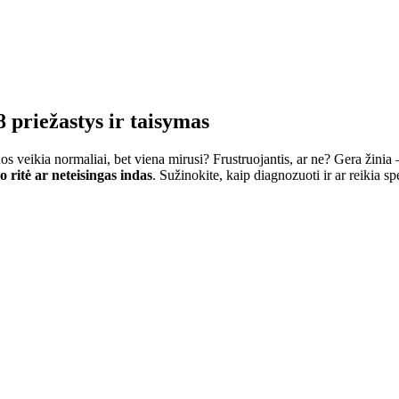
8 priežastys ir taisymas
os veikia normaliai, bet viena mirusi? Frustruojantis, ar ne? Gera žinia
o ritė ar neteisingas indas
. Sužinokite, kaip diagnozuoti ir ar reikia spe