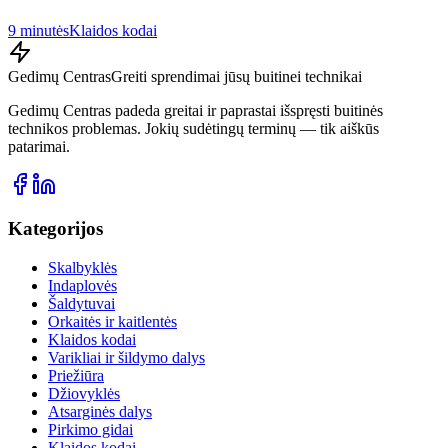
9 minutės
Klaidos kodai
Gedimų Centras
Greiti sprendimai jūsų buitinei technikai
Gedimų Centras padeda greitai ir paprastai išspręsti buitinės
technikos problemas. Jokių sudėtingų terminų — tik aiškūs
patarimai.
Kategorijos
Skalbyklės
Indaplovės
Šaldytuvai
Orkaitės ir kaitlentės
Klaidos kodai
Varikliai ir šildymo dalys
Priežiūra
Džiovyklės
Atsarginės dalys
Pirkimo gidai
Klaidos kodai