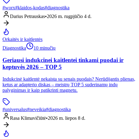
#
worx
#
klaidos-kodas
#
diagnostika
Darius Petrauskas
•
2026 m. rugpjūčio 4 d.
Orkaitės ir kaitlentės
Diagnostika
10 minučių
Geriausi indukcinei kaitlentei tinkami puodai ir
keptuvės 2026 – TOP 5
Indukcinė kaitlentė nekaista su senais puodais? Nerūdijantis plienas,
ketus ar adapterio diskas – meistrų TOP 5 suderinamų indų
palyginimas ir kaip patikrinti magnetu.
#
universalus
#
neveikia
#
diagnostika
Rasa Klimavičiūtė
•
2026 m. liepos 8 d.