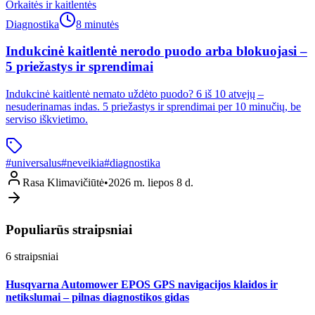
Orkaitės ir kaitlentės
Diagnostika
8 minutės
Indukcinė kaitlentė nerodo puodo arba blokuojasi –
5 priežastys ir sprendimai
Indukcinė kaitlentė nemato uždėto puodo? 6 iš 10 atvejų –
nesuderinamas indas. 5 priežastys ir sprendimai per 10 minučių, be
serviso iškvietimo.
#
universalus
#
neveikia
#
diagnostika
Rasa Klimavičiūtė
•
2026 m. liepos 8 d.
Populiarūs straipsniai
6
straipsniai
Husqvarna Automower EPOS GPS navigacijos klaidos ir
netikslumai – pilnas diagnostikos gidas