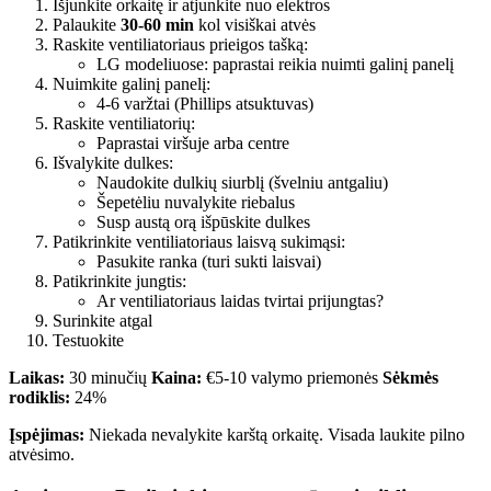
Išjunkite orkaitę ir atjunkite nuo elektros
Palaukite
30-60 min
kol visiškai atvės
Raskite ventiliatoriaus prieigos tašką:
LG modeliuose: paprastai reikia nuimti galinį panelį
Nuimkite galinį panelį:
4-6 varžtai (Phillips atsuktuvas)
Raskite ventiliatorių:
Paprastai viršuje arba centre
Išvalykite dulkes:
Naudokite dulkių siurblį (švelniu antgaliu)
Šepetėliu nuvalykite riebalus
Susp austą orą išpūskite dulkes
Patikrinkite ventiliatoriaus laisvą sukimąsi:
Pasukite ranka (turi sukti laisvai)
Patikrinkite jungtis:
Ar ventiliatoriaus laidas tvirtai prijungtas?
Surinkite atgal
Testuokite
Laikas:
30 minučių
Kaina:
€5-10 valymo priemonės
Sėkmės
rodiklis:
24%
Įspėjimas:
Niekada nevalykite karštą orkaitę. Visada laukite pilno
atvėsimo.