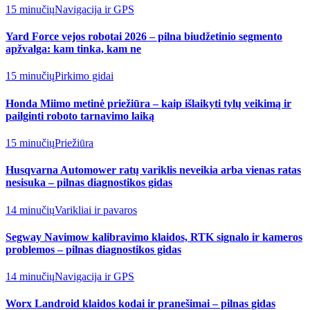
15 minučių
Navigacija ir GPS
Yard Force vejos robotai 2026 – pilna biudžetinio segmento
apžvalga: kam tinka, kam ne
15 minučių
Pirkimo gidai
Honda Miimo metinė priežiūra – kaip išlaikyti tylų veikimą ir
pailginti roboto tarnavimo laiką
15 minučių
Priežiūra
Husqvarna Automower ratų variklis neveikia arba vienas ratas
nesisuka – pilnas diagnostikos gidas
14 minučių
Varikliai ir pavaros
Segway Navimow kalibravimo klaidos, RTK signalo ir kameros
problemos – pilnas diagnostikos gidas
14 minučių
Navigacija ir GPS
Worx Landroid klaidos kodai ir pranešimai – pilnas gidas