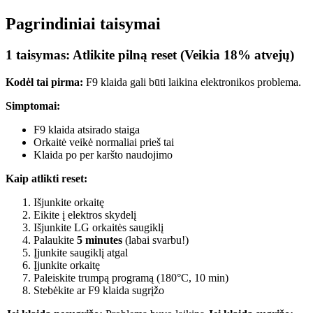
Pagrindiniai taisymai
1 taisymas: Atlikite pilną reset (Veikia 18% atvejų)
Kodėl tai pirma:
F9 klaida gali būti laikina elektronikos problema.
Simptomai:
F9 klaida atsirado staiga
Orkaitė veikė normaliai prieš tai
Klaida po per karšto naudojimo
Kaip atlikti reset:
Išjunkite orkaitę
Eikite į elektros skydelį
Išjunkite LG orkaitės saugiklį
Palaukite
5 minutes
(labai svarbu!)
Įjunkite saugiklį atgal
Įjunkite orkaitę
Paleiskite trumpą programą (180°C, 10 min)
Stebėkite ar F9 klaida sugrįžo