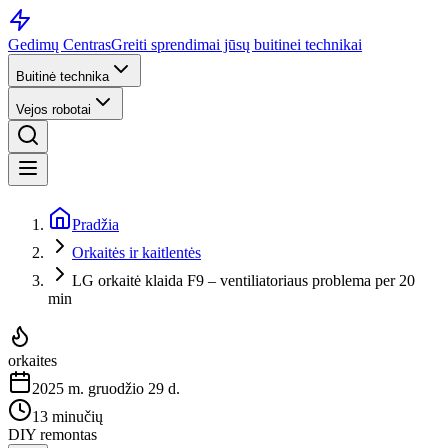
Gedimų Centras
Greiti sprendimai jūsų buitinei technikai
Buitinė technika
Vejos robotai
Pradžia
Orkaitės ir kaitlentės
LG orkaitė klaida F9 – ventiliatoriaus problema per 20
min
orkaites
2025 m. gruodžio 29 d.
13 minučių
DIY remontas