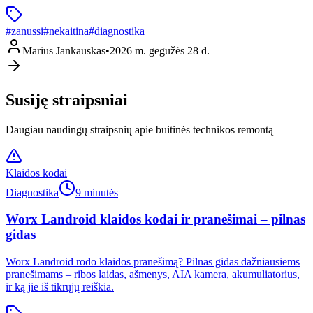
#
zanussi
#
nekaitina
#
diagnostika
Marius Jankauskas
•
2026 m. gegužės 28 d.
Susiję straipsniai
Daugiau naudingų straipsnių apie buitinės technikos remontą
Klaidos kodai
Diagnostika
9 minutės
Worx Landroid klaidos kodai ir pranešimai – pilnas
gidas
Worx Landroid rodo klaidos pranešimą? Pilnas gidas dažniausiems
pranešimams – ribos laidas, ašmenys, AIA kamera, akumuliatorius,
ir ką jie iš tikrųjų reiškia.