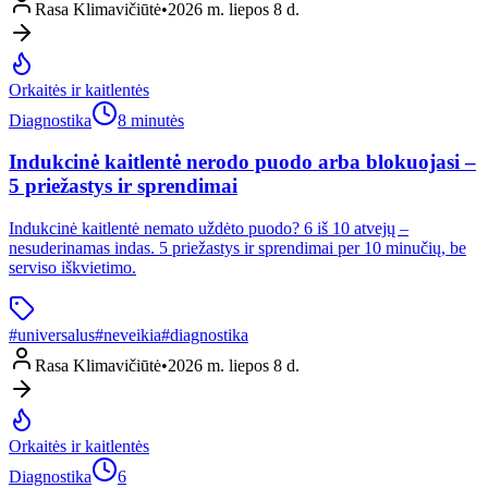
Rasa Klimavičiūtė
•
2026 m. liepos 8 d.
Orkaitės ir kaitlentės
Diagnostika
8 minutės
Indukcinė kaitlentė nerodo puodo arba blokuojasi –
5 priežastys ir sprendimai
Indukcinė kaitlentė nemato uždėto puodo? 6 iš 10 atvejų –
nesuderinamas indas. 5 priežastys ir sprendimai per 10 minučių, be
serviso iškvietimo.
#
universalus
#
neveikia
#
diagnostika
Rasa Klimavičiūtė
•
2026 m. liepos 8 d.
Orkaitės ir kaitlentės
Diagnostika
6