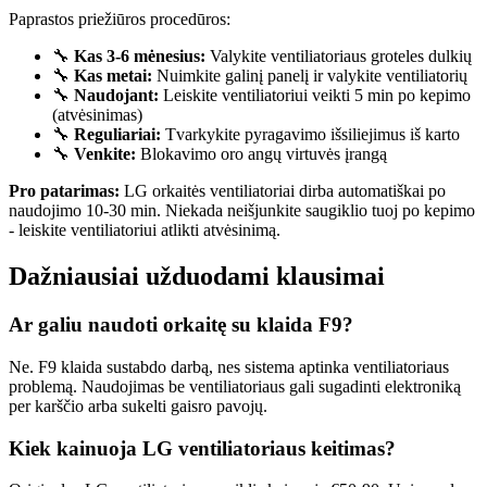
Paprastos priežiūros procedūros:
🔧
Kas 3-6 mėnesius:
Valykite ventiliatoriaus groteles dulkių
🔧
Kas metai:
Nuimkite galinį panelį ir valykite ventiliatorių
🔧
Naudojant:
Leiskite ventiliatoriui veikti 5 min po kepimo
(atvėsinimas)
🔧
Reguliariai:
Tvarkykite pyragavimo išsiliejimus iš karto
🔧
Venkite:
Blokavimo oro angų virtuvės įrangą
Pro patarimas:
LG orkaitės ventiliatoriai dirba automatiškai po
naudojimo 10-30 min. Niekada neišjunkite saugiklio tuoj po kepimo
- leiskite ventiliatoriui atlikti atvėsinimą.
Dažniausiai užduodami klausimai
Ar galiu naudoti orkaitę su klaida F9?
Ne. F9 klaida sustabdo darbą, nes sistema aptinka ventiliatoriaus
problemą. Naudojimas be ventiliatoriaus gali sugadinti elektroniką
per karščio arba sukelti gaisro pavojų.
Kiek kainuoja LG ventiliatoriaus keitimas?