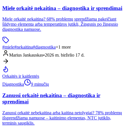
Miele orkaitė nekaitina – diagnostika ir sprendimai
Miele orkaitė nekaitina? 68% problemų sprendžiama pakeičiant
šildymo elementą arba temperatūros jutiklį. Žingsnis po žingsnio
diagnostika namuose.
#
miele
#
nekaitina
#
diagnostika
+
1
more
Marius Jankauskas
•
2026 m. birželio 17 d.
Orkaitės ir kaitlentės
Diagnostika
9 minučių
Zanussi orkaitė nekaitina – diagnostika ir
sprendimai
Zanussi orkaitė nebekaitina arba kaitina netolygiai? 78% problemų
išsprendžiama namuose – kaitinimo elementas, NTC jutiklis,
terminis saugiklis.