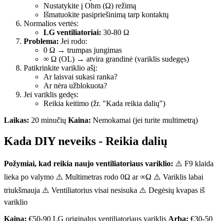
Nustatykite į Ohm (Ω) režimą
Išmatuokite pasipriešinimą tarp kontaktų
Normalios vertės:
LG ventiliatoriai:
30-80 Ω
Problema:
Jei rodo:
0 Ω → trumpas jungimas
∞ Ω (OL) → atvira grandinė (variklis sudegęs)
Patikrinkite variklio ašį:
Ar laisvai sukasi ranka?
Ar nėra užblokuota?
Jei variklis gedęs:
Reikia keitimo (žr. "Kada reikia dalių")
Laikas:
20 minučių
Kaina:
Nemokamai (jei turite multimetrą)
Kada DIY neveiks - Reikia dalių
Požymiai, kad reikia naujo ventiliatoriaus variklio:
⚠️ F9 klaida
lieka po valymo ⚠️ Multimetras rodo 0Ω ar ∞Ω ⚠️ Variklis labai
triukšmauja ⚠️ Ventiliatorius visai nesisuka ⚠️ Degėsių kvapas iš
variklio
Kaina:
€50-90 LG originalus ventiliatoriaus variklis
Arba:
€30-50