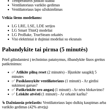
Temperatūros jutiklio klaida
Ventiliatoriaus variklio gedimas
Ventiliatoriaus lapo užsikimšimas
Veikia šiems modeliams:
LG LRE, LSE, LDE serijos
LG Smart ThinQ modeliai
LG ProBake, TrueSteam orkaitės
Visi elektriniai ir dujiniai modeliai su ekranais
Pabandykite tai pirma (5 minutės)
Prieš gilindamiesi į techninius pataisymus, išbandykite šiuos greitus
patikrinimus:
✅
Atlikite pilną reset
(2 minutės) - Išjunkite saugiklį 5
minutes
✅
Pasiklausykite ventiliatoriaus
(1 minutė) - Ar girdisi
sukimosi garsas?
✅
Patikrinkite oro angasį
(1 minutė) - Ar nėra blokavimo?
✅
Leiskite atvėsti
(1 minutė) - Ar orkaitė karšta?
↳ Dažniausia priežastis:
Ventiliatoriaus lapo dulkių kaupimas arba
variklio gedimas (42% atvejų)