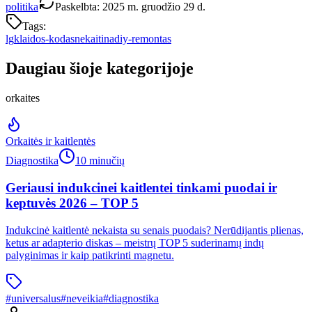
politika
Paskelbta
:
2025 m. gruodžio 29 d.
Tags:
lg
klaidos-kodas
nekaitina
diy-remontas
Daugiau šioje kategorijoje
orkaites
Orkaitės ir kaitlentės
Diagnostika
10 minučių
Geriausi indukcinei kaitlentei tinkami puodai ir
keptuvės 2026 – TOP 5
Indukcinė kaitlentė nekaista su senais puodais? Nerūdijantis plienas,
ketus ar adapterio diskas – meistrų TOP 5 suderinamų indų
palyginimas ir kaip patikrinti magnetu.
#
universalus
#
neveikia
#
diagnostika