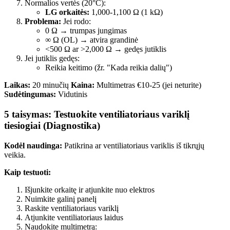
Normalios vertės (20°C):
LG orkaitės:
1,000-1,100 Ω (1 kΩ)
Problema:
Jei rodo:
0 Ω → trumpas jungimas
∞ Ω (OL) → atvira grandinė
<500 Ω ar >2,000 Ω → gedęs jutiklis
Jei jutiklis gedęs:
Reikia keitimo (žr. "Kada reikia dalių")
Laikas:
20 minučių
Kaina:
Multimetras €10-25 (jei neturite)
Sudėtingumas:
Vidutinis
5 taisymas: Testuokite ventiliatoriaus variklį
tiesiogiai (Diagnostika)
Kodėl naudinga:
Patikrina ar ventiliatoriaus variklis iš tikrųjų
veikia.
Kaip testuoti:
Išjunkite orkaitę ir atjunkite nuo elektros
Nuimkite galinį panelį
Raskite ventiliatoriaus variklį
Atjunkite ventiliatoriaus laidus
Naudokite multimetrą: