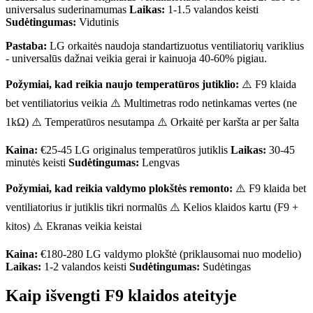
universalus suderinamumas
Laikas:
1-1.5 valandos keisti
Sudėtingumas:
Vidutinis
Pastaba:
LG orkaitės naudoja standartizuotus ventiliatorių variklius
- universalūs dažnai veikia gerai ir kainuoja 40-60% pigiau.
Požymiai, kad reikia naujo temperatūros jutiklio:
⚠️ F9 klaida
bet ventiliatorius veikia ⚠️ Multimetras rodo netinkamas vertes (ne
1kΩ) ⚠️ Temperatūros nesutampa ⚠️ Orkaitė per karšta ar per šalta
Kaina:
€25-45 LG originalus temperatūros jutiklis
Laikas:
30-45
minutės keisti
Sudėtingumas:
Lengvas
Požymiai, kad reikia valdymo plokštės remonto:
⚠️ F9 klaida bet
ventiliatorius ir jutiklis tikri normalūs ⚠️ Kelios klaidos kartu (F9 +
kitos) ⚠️ Ekranas veikia keistai
Kaina:
€180-280 LG valdymo plokštė (priklausomai nuo modelio)
Laikas:
1-2 valandos keisti
Sudėtingumas:
Sudėtingas
Kaip išvengti F9 klaidos ateityje