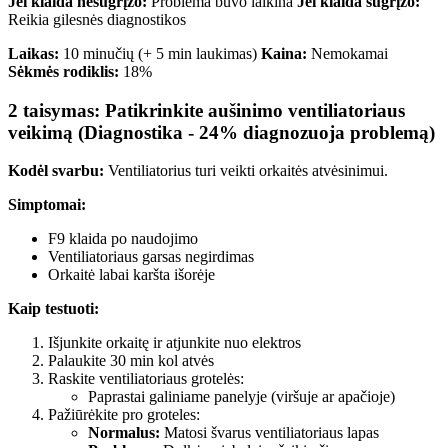
Jei klaida nesugrįžo:
Problema buvo laikina
Jei klaida sugrįžo:
Reikia gilesnės diagnostikos
Laikas:
10 minučių (+ 5 min laukimas)
Kaina:
Nemokamai
Sėkmės rodiklis:
18%
2 taisymas: Patikrinkite aušinimo ventiliatoriaus
veikimą (Diagnostika - 24% diagnozuoja problemą)
Kodėl svarbu:
Ventiliatorius turi veikti orkaitės atvėsinimui.
Simptomai:
F9 klaida po naudojimo
Ventiliatoriaus garsas negirdimas
Orkaitė labai karšta išorėje
Kaip testuoti:
Išjunkite orkaitę ir atjunkite nuo elektros
Palaukite 30 min kol atvės
Raskite ventiliatoriaus grotelės:
Paprastai galiniame panelyje (viršuje ar apačioje)
Pažiūrėkite pro groteles:
Normalus:
Matosi švarus ventiliatoriaus lapas