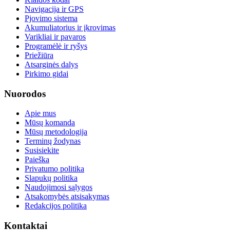
Navigacija ir GPS
Pjovimo sistema
Akumuliatorius ir įkrovimas
Varikliai ir pavaros
Programėlė ir ryšys
Priežiūra
Atsarginės dalys
Pirkimo gidai
Nuorodos
Apie mus
Mūsų komanda
Mūsų metodologija
Terminų žodynas
Susisiekite
Paieška
Privatumo politika
Slapukų politika
Naudojimosi sąlygos
Atsakomybės atsisakymas
Redakcijos politika
Kontaktai