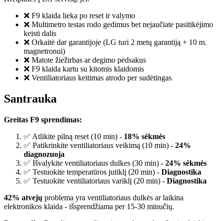
❌ F9 klaida lieka po reset ir valymo
❌ Multimetro testas rodo gedimus bet nejaučiate pasitikėjimo
keisti dalis
❌ Orkaitė dar garantijoje (LG turi 2 metų garantiją + 10 m.
magnetronui)
❌ Matote žiežirbas ar degimo pėdsakus
❌ F9 klaida kartu su kitomis klaidomis
❌ Ventiliatoriaus keitimas atrodo per sudėtingas
Santrauka
Greitas F9 sprendimas:
✅ Atlikite pilną reset (10 min) -
18% sėkmės
✅ Patikrinkite ventiliatoriaus veikimą (10 min) -
24%
diagnozuoja
✅ Išvalykite ventiliatoriaus dulkes (30 min) -
24% sėkmės
✅ Testuokite temperatūros jutiklį (20 min) -
Diagnostika
✅ Testuokite ventiliatoriaus variklį (20 min) -
Diagnostika
42% atvejų
problema yra ventiliatoriaus dulkės ar laikina
elektronikos klaida - išsprendžiama per 15-30 minučių.