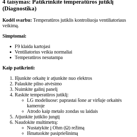
4 taisymas: Patikrinkite temperatūros jutiklį
(Diagnostika)
Kodėl svarbu:
Temperatūros jutiklis kontroliuoja ventiliatoriaus
veikimą.
Simptomai:
F9 klaida kartojasi
Ventiliatorius veikia normaliai
Temperatūros nesutampa
Kaip patikrinti:
Išjunkite orkaitę ir atjunkite nuo elektros
Palaukite pilno atvėsimo
Nuimkite galinį panelį
Raskite temperatūros jutiklį:
LG modeliuose: paprastai šone ar viršuje orkaitės
kameroje
Atrodo kaip metalo zondas su laidais
Atjunkite jutiklio jungtį
Naudokite multimetrą:
Nustatykite į Ohm (Ω) režimą
Išmatuokite pasipriešinimą