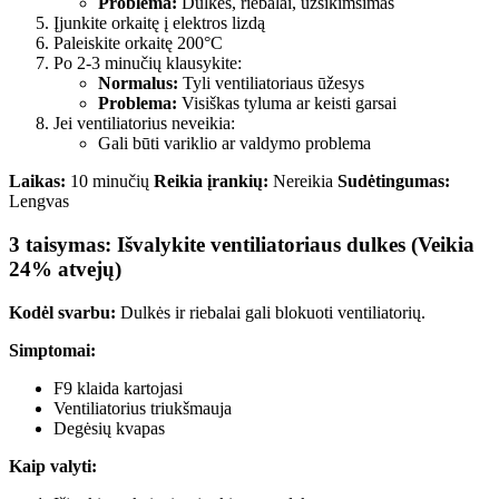
Problema:
Dulkės, riebalai, užsikimšimas
Įjunkite orkaitę į elektros lizdą
Paleiskite orkaitę 200°C
Po 2-3 minučių klausykite:
Normalus:
Tyli ventiliatoriaus ūžesys
Problema:
Visiškas tyluma ar keisti garsai
Jei ventiliatorius neveikia:
Gali būti variklio ar valdymo problema
Laikas:
10 minučių
Reikia įrankių:
Nereikia
Sudėtingumas:
Lengvas
3 taisymas: Išvalykite ventiliatoriaus dulkes (Veikia
24% atvejų)
Kodėl svarbu:
Dulkės ir riebalai gali blokuoti ventiliatorių.
Simptomai:
F9 klaida kartojasi
Ventiliatorius triukšmauja
Degėsių kvapas
Kaip valyti: