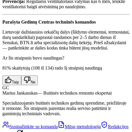
Prevencija:
Reguliarus ventiliatoriaus valymas kas 6 mėn, leiskite
ventiliatoriui baigti atvėsinimą po naudojimo.
Parašyta Gedimų Centras techninės komandos
Lietuvoje dažniausios orkaičių dalys (šildymo elementai, termostatai,
durų sandarikliai) paprastai randamos per 2–5 darbo dienas iš
Senukai, BTN.lt arba specializuotų dalių tiekėjų. Prieš užsakydami
— patikrinkite ar dalies kodas tinka būtent jūsų modeliui.
Ar šis straipsnis buvo naudingas?
81
% skaitytojų (
108
iš
134
) rado šį straipsnį naudingą
Taip
Ne
GC
Marius Jankauskas
— Buitinės technikos remonto ekspertai
Specializuojamės buitinės technikos gedimų sprendime, priežiūroje
ir remonte. Šis straipsnis paremtas realia serviso patirtimi ir
gamintojų techniniais vadovais.
Susipažinkite su komanda
Mūsų metodologija
Redakcijos