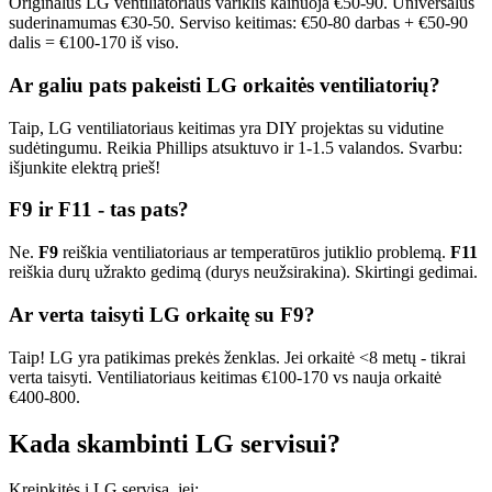
Originalus LG ventiliatoriaus variklis kainuoja €50-90. Universalus
suderinamumas €30-50. Serviso keitimas: €50-80 darbas + €50-90
dalis = €100-170 iš viso.
Ar galiu pats pakeisti LG orkaitės ventiliatorių?
Taip, LG ventiliatoriaus keitimas yra DIY projektas su vidutine
sudėtingumu. Reikia Phillips atsuktuvo ir 1-1.5 valandos. Svarbu:
išjunkite elektrą prieš!
F9 ir F11 - tas pats?
Ne.
F9
reiškia ventiliatoriaus ar temperatūros jutiklio problemą.
F11
reiškia durų užrakto gedimą (durys neužsirakina). Skirtingi gedimai.
Ar verta taisyti LG orkaitę su F9?
Taip! LG yra patikimas prekės ženklas. Jei orkaitė <8 metų - tikrai
verta taisyti. Ventiliatoriaus keitimas €100-170 vs nauja orkaitė
€400-800.
Kada skambinti LG servisui?
Kreipkitės į LG servisą, jei: