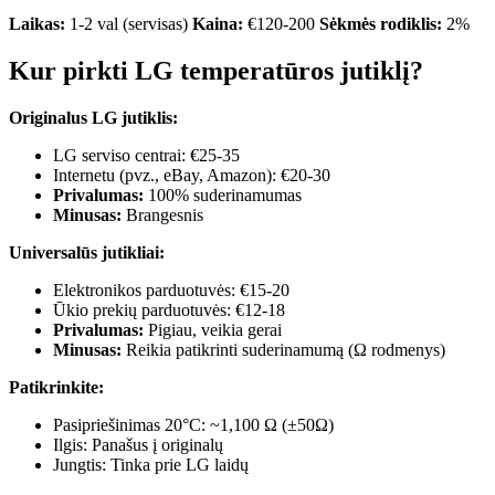
Laikas:
1-2 val (servisas)
Kaina:
€120-200
Sėkmės rodiklis:
2%
Kur pirkti LG temperatūros jutiklį?
Originalus LG jutiklis:
LG serviso centrai: €25-35
Internetu (pvz., eBay, Amazon): €20-30
Privalumas:
100% suderinamumas
Minusas:
Brangesnis
Universalūs jutikliai:
Elektronikos parduotuvės: €15-20
Ūkio prekių parduotuvės: €12-18
Privalumas:
Pigiau, veikia gerai
Minusas:
Reikia patikrinti suderinamumą (Ω rodmenys)
Patikrinkite:
Pasipriešinimas 20°C: ~1,100 Ω (±50Ω)
Ilgis: Panašus į originalų
Jungtis: Tinka prie LG laidų