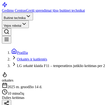
Gedimų Centras
Greiti sprendimai jūsų buitinei technikai
Buitinė technika
Vejos robotai
Pradžia
Orkaitės ir kaitlentės
LG orkaitė klaida F11 – temperatūros jutiklio keitimas per 
orkaites
2025 m. gruodžio 14 d.
10 minučių
Dalies keitimas