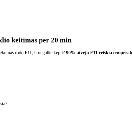
klio keitimas per 20 min
, ekranas rodo F11, ir negalite kepti?
90% atvejų F11 reiškia temperatū
?
gsta?