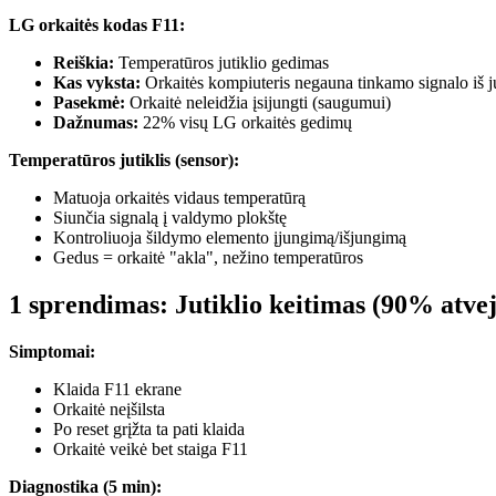
LG orkaitės kodas F11:
Reiškia:
Temperatūros jutiklio gedimas
Kas vyksta:
Orkaitės kompiuteris negauna tinkamo signalo iš ju
Pasekmė:
Orkaitė neleidžia įsijungti (saugumui)
Dažnumas:
22% visų LG orkaitės gedimų
Temperatūros jutiklis (sensor):
Matuoja orkaitės vidaus temperatūrą
Siunčia signalą į valdymo plokštę
Kontroliuoja šildymo elemento įjungimą/išjungimą
Gedus = orkaitė "akla", nežino temperatūros
1 sprendimas: Jutiklio keitimas (90% atve
Simptomai:
Klaida F11 ekrane
Orkaitė neįšilsta
Po reset grįžta ta pati klaida
Orkaitė veikė bet staiga F11
Diagnostika (5 min):