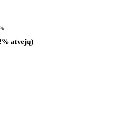
%
2% atvejų)