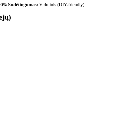
90%
Sudėtingumas:
Vidutinis (DIY-friendly)
ejų)