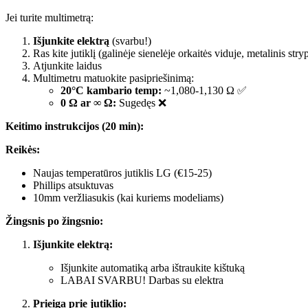
Jei turite multimetrą:
Išjunkite elektrą
(svarbu!)
Ras kite jutiklį (galinėje sienelėje orkaitės viduje, metalinis stry
Atjunkite laidus
Multimetru matuokite pasipriešinimą:
20°C kambario temp:
~1,080-1,130 Ω ✅
0 Ω ar ∞ Ω:
Sugedęs ❌
Keitimo instrukcijos (20 min):
Reikės:
Naujas temperatūros jutiklis LG (€15-25)
Phillips atsuktuvas
10mm veržliasukis (kai kuriems modeliams)
Žingsnis po žingsnio:
Išjunkite elektrą:
Išjunkite automatiką arba ištraukite kištuką
LABAI SVARBU! Darbas su elektra
Prieiga prie jutiklio: