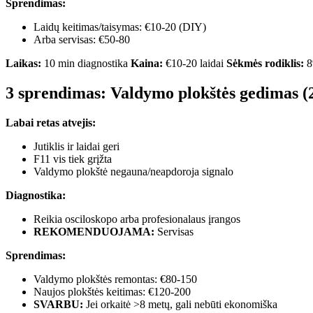
Sprendimas:
Laidų keitimas/taisymas: €10-20 (DIY)
Arba servisas: €50-80
Laikas:
10 min diagnostika
Kaina:
€10-20 laidai
Sėkmės rodiklis:
8
3 sprendimas: Valdymo plokštės gedimas (
Labai retas atvejis:
Jutiklis ir laidai geri
F11 vis tiek grįžta
Valdymo plokštė negauna/neapdoroja signalo
Diagnostika:
Reikia osciloskopo arba profesionalaus įrangos
REKOMENDUOJAMA:
Servisas
Sprendimas:
Valdymo plokštės remontas: €80-150
Naujos plokštės keitimas: €120-200
SVARBU:
Jei orkaitė >8 metų, gali nebūti ekonomiška