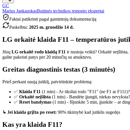
GC
Marius Jankauskas
Buitinės technikos remonto ekspertai
Faktai patikrinti pagal gamintojų dokumentaciją
Paskelbta
:
2025 m. gruodžio 14 d.
LG orkaitė klaida F11 – temperatūros juti
Jūsų
LG orkaitė rodo klaidą F11
ir nustoja veikti? Orkaitė neįšilsta
galite pakeisti patys per 20 minučių su atsuktuvu.
Greitas diagnostinis testas (3 minutės)
Prieš perkant naują jutiklį, patvirtinkite problemą:
✅
Klaida F11
(1 min) - Ar tiksliai rodo "F11" (ne F1 ar F111)?
✅
Orkaitė neįšilsta
(1 min) - Bandėte įjungti, niekas nevyksta
✅
Reset bandymas
(1 min) - Išjunkite 5 min, įjunkite – ar din
↳ Jei klaida grįžta po reset:
90% tikimybė kad jutiklis sugedęs
Kas yra klaida F11?