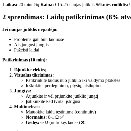
Laikas:
20 minučių
Kaina:
€15-25 naujas jutiklis
Sėkmės rodiklis:
2 sprendimas: Laidų patikrinimas (8% atv
Jei naujas jutiklis nepadėjo:
Problema gali būti laiduose
Atsijungusi jungtis
Pažeisti laidai
Patikrinimas (10 min):
Išjunkite elektrą
Vizualus tikrinimas:
Patikrinkite laidus nuo jutiklio iki valdymo plokštės
Ieškokite: perdeginimų, plyšių, atsilupimų
Jungtys:
Atjunkite ir vėl prijunkite jutiklio jungtį
Įsitikinkite kad tvirtai įstrigusi
Multimetras:
Matuokite laidų tęstinumą (continuity)
Normalus:
0-1 Ω ✅
Gedęs:
∞ Ω (nutrūkęs laidas) ❌