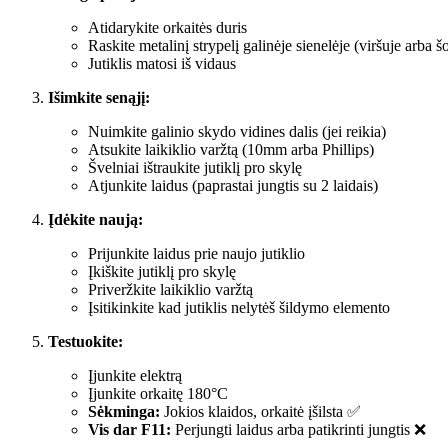
Atidarykite orkaitės duris
Raskite metalinį strypelį galinėje sienelėje (viršuje arba š
Jutiklis matosi iš vidaus
Išimkite senąjį:
Nuimkite galinio skydo vidines dalis (jei reikia)
Atsukite laikiklio varžtą (10mm arba Phillips)
Švelniai ištraukite jutiklį pro skylę
Atjunkite laidus (paprastai jungtis su 2 laidais)
Įdėkite naują:
Prijunkite laidus prie naujo jutiklio
Įkiškite jutiklį pro skylę
Priveržkite laikiklio varžtą
Įsitikinkite kad jutiklis nelytėš šildymo elemento
Testuokite:
Įjunkite elektrą
Įjunkite orkaitę 180°C
Sėkminga:
Jokios klaidos, orkaitė įšilsta ✅
Vis dar F11:
Perjungti laidus arba patikrinti jungtis ❌