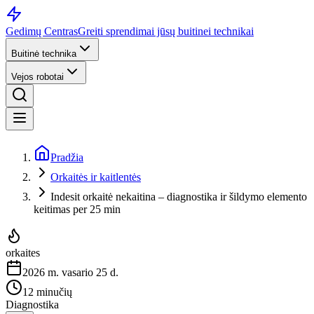
Gedimų Centras
Greiti sprendimai jūsų buitinei technikai
Buitinė technika
Vejos robotai
Pradžia
Orkaitės ir kaitlentės
Indesit orkaitė nekaitina – diagnostika ir šildymo elemento
keitimas per 25 min
orkaites
2026 m. vasario 25 d.
12 minučių
Diagnostika