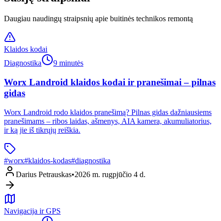
Daugiau naudingų straipsnių apie buitinės technikos remontą
Klaidos kodai
Diagnostika
9 minutės
Worx Landroid klaidos kodai ir pranešimai – pilnas
gidas
Worx Landroid rodo klaidos pranešimą? Pilnas gidas dažniausiems
pranešimams – ribos laidas, ašmenys, AIA kamera, akumuliatorius,
ir ką jie iš tikrųjų reiškia.
#
worx
#
klaidos-kodas
#
diagnostika
Darius Petrauskas
•
2026 m. rugpjūčio 4 d.
Navigacija ir GPS