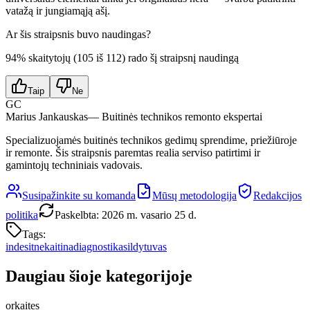
vatažą ir jungiamąją ašį.
Ar šis straipsnis buvo naudingas?
94
% skaitytojų (
105
iš
112
) rado šį straipsnį naudingą
Taip
Ne
GC
Marius Jankauskas
— Buitinės technikos remonto ekspertai
Specializuojamės buitinės technikos gedimų sprendime, priežiūroje
ir remonte. Šis straipsnis paremtas realia serviso patirtimi ir
gamintojų techniniais vadovais.
Susipažinkite su komanda
Mūsų metodologija
Redakcijos
politika
Paskelbta
:
2026 m. vasario 25 d.
Tags:
indesit
nekaitina
diagnostika
sildytuvas
Daugiau šioje kategorijoje
orkaites