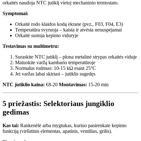
orkaitės naudoja NTC jutiklį vietoj mechaninio termostato.
Symptomai:
Orkaitė rodo klaidos kodą ekrane (pvz., F03, F04, E3)
Temperatūra svyruoja – kaista ir atvėsta nenuspėjamai
Orkaitė sustoja kepimo viduryje
Testavimas su multimetru:
Suraskite NTC jutiklį – plona metalinė strypas orkaitės viduje
Matuokite varžą kambario temperatūroje
Normalus rodmuo: 10-15 kΩ esant 25°C
Jei varžas labai skiriasi – jutiklis sugedęs
NTC jutiklio kaina:
€8-20
Montavimas:
15-20 min
5 priežastis: Selektoriaus jungiklio
gedimas
Kas tai:
Rankenėlė arba mygtukas, kuriuo pasirenkate kepimo
funkciją (viršutinis elementas, apatinis, ventilius, grilis).