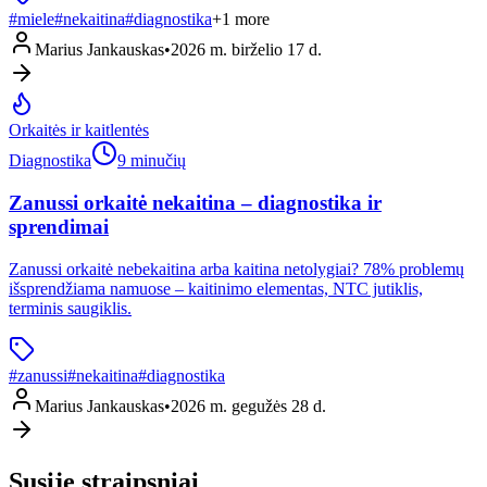
#
miele
#
nekaitina
#
diagnostika
+
1
more
Marius Jankauskas
•
2026 m. birželio 17 d.
Orkaitės ir kaitlentės
Diagnostika
9 minučių
Zanussi orkaitė nekaitina – diagnostika ir
sprendimai
Zanussi orkaitė nebekaitina arba kaitina netolygiai? 78% problemų
išsprendžiama namuose – kaitinimo elementas, NTC jutiklis,
terminis saugiklis.
#
zanussi
#
nekaitina
#
diagnostika
Marius Jankauskas
•
2026 m. gegužės 28 d.
Susiję straipsniai