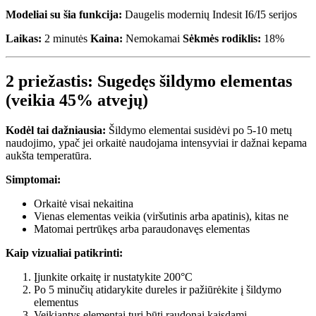
Modeliai su šia funkcija:
Daugelis modernių Indesit I6/I5 serijos
Laikas:
2 minutės
Kaina:
Nemokamai
Sėkmės rodiklis:
18%
2 priežastis: Sugedęs šildymo elementas
(veikia 45% atvejų)
Kodėl tai dažniausia:
Šildymo elementai susidėvi po 5-10 metų
naudojimo, ypač jei orkaitė naudojama intensyviai ir dažnai kepama
aukšta temperatūra.
Simptomai:
Orkaitė visai nekaitina
Vienas elementas veikia (viršutinis arba apatinis), kitas ne
Matomai pertrūkęs arba paraudonavęs elementas
Kaip vizualiai patikrinti:
Įjunkite orkaitę ir nustatykite 200°C
Po 5 minučių atidarykite dureles ir pažiūrėkite į šildymo
elementus
Veikiantys elementai turi būti raudonai kaisdami