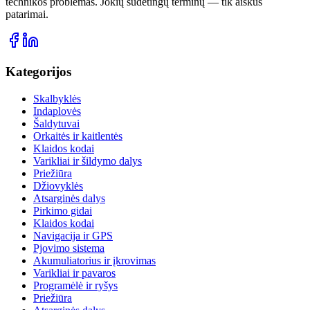
technikos problemas. Jokių sudėtingų terminų — tik aiškūs
patarimai.
Kategorijos
Skalbyklės
Indaplovės
Šaldytuvai
Orkaitės ir kaitlentės
Klaidos kodai
Varikliai ir šildymo dalys
Priežiūra
Džiovyklės
Atsarginės dalys
Pirkimo gidai
Klaidos kodai
Navigacija ir GPS
Pjovimo sistema
Akumuliatorius ir įkrovimas
Varikliai ir pavaros
Programėlė ir ryšys
Priežiūra