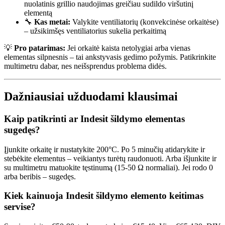
nuolatinis grillio naudojimas greičiau sudildo viršutinį
elementą
🔧
Kas metai:
Valykite ventiliatorių (konvekcinėse orkaitėse)
– užsikimšęs ventiliatorius sukelia perkaitimą
💡
Pro patarimas:
Jei orkaitė kaista netolygiai arba vienas
elementas silpnesnis – tai ankstyvasis gedimo požymis. Patikrinkite
multimetru dabar, nes neišsprendus problema didės.
Dažniausiai užduodami klausimai
Kaip patikrinti ar Indesit šildymo elementas
sugedęs?
Įjunkite orkaitę ir nustatykite 200°C. Po 5 minučių atidarykite ir
stebėkite elementus – veikiantys turėtų raudonuoti. Arba išjunkite ir
su multimetru matuokite tęstinumą (15-50 Ω normaliai). Jei rodo 0
arba beribis – sugedęs.
Kiek kainuoja Indesit šildymo elemento keitimas
servise?