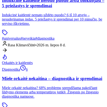
Indukcinė kaitlentė nerodo puodo arba blokuojasi –
5 priežastys ir sprendimai
Indukcinė kaitlentė nemato uždėto puodo? 6 iš 10 atvejų –
nesuderinamas indas. 5 priežastys ir sprendimai per 10 minučių, be
serviso iškvietimo.
#
universalus
#
neveikia
#
diagnostika
Rasa Klimavičiūtė
•
2026 m. liepos 8 d.
Orkaitės ir kaitlentės
Diagnostika
6
Miele orkaitė nekaitina – diagnostika ir sprendimai
Miele orkaitė nekaitina? 68% problemų sprendžiama pakeičiant
šildymo elementą arba temperatūros jutiklį. Žingsnis po žingsnio
diagnostika namuose.