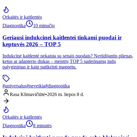
Orkaitės ir kaitlentės
Diagnostika
10 minučių
Geriausi indukcinei kaitlentei tinkami puodai ir
keptuvės 2026 – TOP 5
Indukcinė kaitlentė nekaista su senais puodais? Nerūdijantis plienas,
ketus ar adapterio diskas – meistrų TOP 5 suderinamų indų
palyginimas ir kaip patikrinti magnetu.
#
universalus
#
neveikia
#
diagnostika
Rasa Klimavičiūtė
•
2026 m. liepos 8 d.
Orkaitės ir kaitlentės
Diagnostika
8 minutės