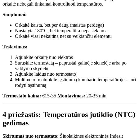
orkaitė nebegali tinkamai kontroliuoti temperatūros.
Simptomai:
Orkaitė kaista, bet per daug (maistas perdega)
Nustatyta 180°C, bet temperatūra nepasiekiama
Orkaitė visai nekaitina net su veikiančiu elementu
Testavimas:
Atjunkite orkaitę nuo elektros
Suraskite termostatą – paprastai galinėje sienelėje arba po
valdymo skydeliu
Atjunkite laidus nuo termostato
Multimetru matuokite tęstinumą kambario temperatūroje – turi
rodyti tęstinumą
Termostato kaina:
€15-35
Montavimas:
20-35 min
4 priežastis: Temperatūros jutiklio (NTC)
gedimas
Skirtumas nuo termostato:
Šiuolaikinės elektroninės Indesit