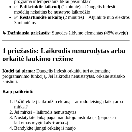
programa ir temperatūra tikrai pasirinkta?
✅
Patikrinkite laikrodį
(1 minutė) – Daugelis Indesit
modelių nekaitins be nustatyto laikrodžio
✅
Restartuokite orkaitę
(2 minutės) – Atjunkite nuo elektros
3 minutėms
↳ Dažniausia priežastis:
Sugedęs šildymo elementas (45% atvejų)
1 priežastis: Laikrodis nenurodytas arba
orkaitė laukimo režime
Kodėl tai pirma:
Daugelis Indesit orkaitių turi automatinę
programavimo funkciją. Jei laikrodis nenustatytas, orkaitė atsisako
kaistinti.
Kaip patikrinti:
Pažiūrėkite į laikrodžio ekraną – ar rodo teisingą laiką arba
mirksi?
Jei mirksi – laikrodis nenustatytas
Nustatykite laiką pagal naudotojo instrukciją (paprastai
laikomas mygtukais + arba -)
Bandykite įjungti orkaitę iš naujo