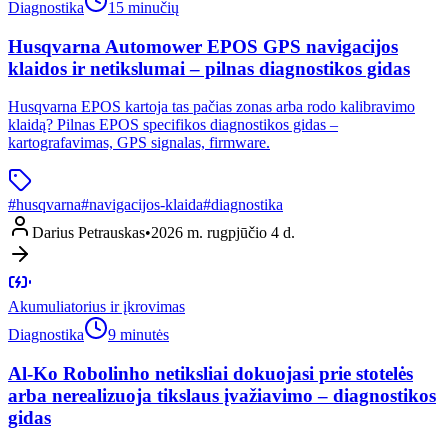
Diagnostika
15 minučių
Husqvarna Automower EPOS GPS navigacijos
klaidos ir netikslumai – pilnas diagnostikos gidas
Husqvarna EPOS kartoja tas pačias zonas arba rodo kalibravimo
klaidą? Pilnas EPOS specifikos diagnostikos gidas –
kartografavimas, GPS signalas, firmware.
#
husqvarna
#
navigacijos-klaida
#
diagnostika
Darius Petrauskas
•
2026 m. rugpjūčio 4 d.
Akumuliatorius ir įkrovimas
Diagnostika
9 minutės
Al-Ko Robolinho netiksliai dokuojasi prie stotelės
arba nerealizuoja tikslaus įvažiavimo – diagnostikos
gidas