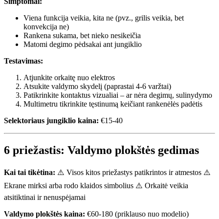
Simptomai:
Viena funkcija veikia, kita ne (pvz., grilis veikia, bet
konvekcija ne)
Rankena sukama, bet nieko nesikeičia
Matomi degimo pėdsakai ant jungiklio
Testavimas:
Atjunkite orkaitę nuo elektros
Atsukite valdymo skydelį (paprastai 4-6 varžtai)
Patikrinkite kontaktus vizualiai – ar nėra degimų, sulinydymo
Multimetru tikrinkite tęstinumą keičiant rankenėlės padėtis
Selektoriaus jungiklio kaina:
€15-40
6 priežastis: Valdymo plokštės gedimas
Kai tai tikėtina:
⚠️ Visos kitos priežastys patikrintos ir atmestos ⚠️
Ekrane mirksi arba rodo klaidos simbolius ⚠️ Orkaitė veikia
atsitiktinai ir nenuspėjamai
Valdymo plokštės kaina:
€60-180 (priklauso nuo modelio)