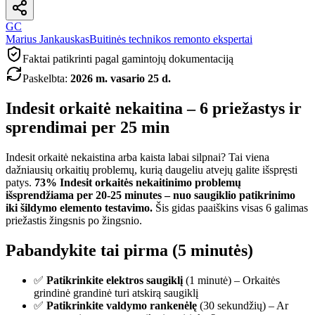
GC
Marius Jankauskas
Buitinės technikos remonto ekspertai
Faktai patikrinti pagal gamintojų dokumentaciją
Paskelbta
:
2026 m. vasario 25 d.
Indesit orkaitė nekaitina – 6 priežastys ir
sprendimai per 25 min
Indesit orkaitė nekaistina arba kaista labai silpnai? Tai viena
dažniausių orkaitių problemų, kurią daugeliu atvejų galite išspręsti
patys.
73% Indesit orkaitės nekaitinimo problemų
išsprendžiama per 20-25 minutes – nuo saugiklio patikrinimo
iki šildymo elemento testavimo.
Šis gidas paaiškins visas 6 galimas
priežastis žingsnis po žingsnio.
Pabandykite tai pirma (5 minutės)
✅
Patikrinkite elektros saugiklį
(1 minutė) – Orkaitės
grindinė grandinė turi atskirą saugiklį
✅
Patikrinkite valdymo rankenėlę
(30 sekundžių) – Ar