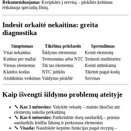
Rekomenduojama:
Kreipkitės į servisą – plokštės keitimas
reikalauja specialių žinių.
Indesit orkaitė nekaitina: greita
diagnostika
Simptomas
Tikėtina priežastis
Sprendimas
Visai nekaitina
Šildymo elementas
Keisti elementą
Kaitina per mažai
Termostatas arba NTC
Testuoti multimetru
Vienas elementas
Tik tas elementas
Keisti atitinkamą
Klaidos kodas
NTC jutiklis
Tikrinti pagal kodą
Atsitiktinis veikimas
Valdymo plokštė
Servisas
Kaip išvengti šildymo problemų ateityje
🔧
Kas 3 mėnesius:
Valykite orkaitę – maisto likučiai ant
elementų sukelia perkaitimą
🔧
Kas 6 mėnesius:
Patikrinkite durų sandariklį – prastas
sandariklis leidžia šilumą ir perkrauna elementus
🔧
Visada:
Naudokite kepimo funkcijas pagal receptą –