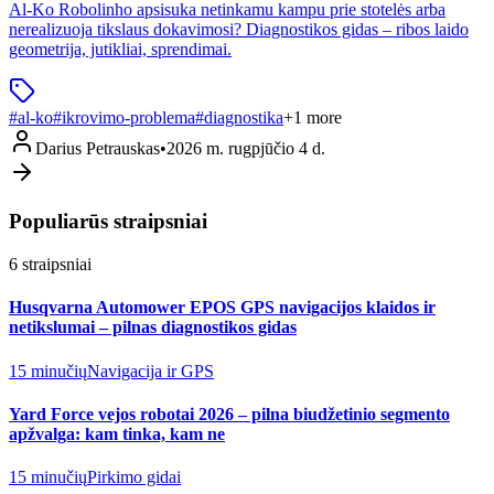
Al-Ko Robolinho apsisuka netinkamu kampu prie stotelės arba
nerealizuoja tikslaus dokavimosi? Diagnostikos gidas – ribos laido
geometrija, jutikliai, sprendimai.
#
al-ko
#
ikrovimo-problema
#
diagnostika
+
1
more
Darius Petrauskas
•
2026 m. rugpjūčio 4 d.
Populiarūs straipsniai
6
straipsniai
Husqvarna Automower EPOS GPS navigacijos klaidos ir
netikslumai – pilnas diagnostikos gidas
15 minučių
Navigacija ir GPS
Yard Force vejos robotai 2026 – pilna biudžetinio segmento
apžvalga: kam tinka, kam ne
15 minučių
Pirkimo gidai