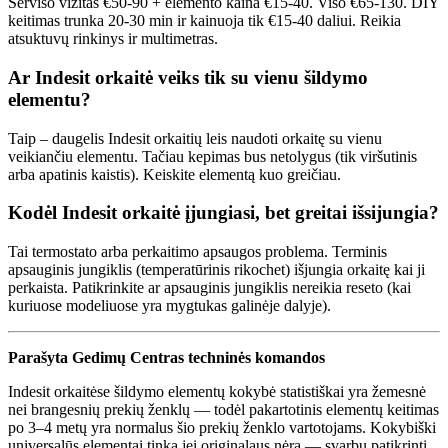
Serviso vizitas €50-90 + elemento kaina €15-40. Viso €65-130. DIY
keitimas trunka 20-30 min ir kainuoja tik €15-40 daliui. Reikia
atsuktuvų rinkinys ir multimetras.
Ar Indesit orkaitė veiks tik su vienu šildymo
elementu?
Taip – daugelis Indesit orkaitių leis naudoti orkaitę su vienu
veikiančiu elementu. Tačiau kepimas bus netolygus (tik viršutinis
arba apatinis kaistis). Keiskite elementą kuo greičiau.
Kodėl Indesit orkaitė įjungiasi, bet greitai išsijungia?
Tai termostato arba perkaitimo apsaugos problema. Terminis
apsauginis jungiklis (temperatūrinis rikochet) išjungia orkaitę kai ji
perkaista. Patikrinkite ar apsauginis jungiklis nereikia reseto (kai
kuriuose modeliuose yra mygtukas galinėje dalyje).
Parašyta Gedimų Centras techninės komandos
Indesit orkaitėse šildymo elementų kokybė statistiškai yra žemesnė
nei brangesnių prekių ženklų — todėl pakartotinis elementų keitimas
po 3–4 metų yra normalus šio prekių ženklo vartotojams. Kokybiški
universalūs elementai tinka jei originalaus nėra — svarbu patikrinti