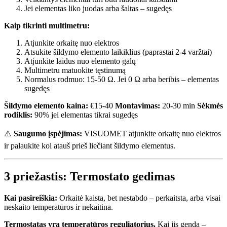
Jei elementas liko juodas arba šaltas – sugedęs
Kaip tikrinti multimetru:
Atjunkite orkaitę nuo elektros
Atsukite šildymo elemento laikiklius (paprastai 2-4 varžtai)
Atjunkite laidus nuo elemento galų
Multimetru matuokite tęstinumą
Normalus rodmuo: 15-50 Ω. Jei 0 Ω arba beribis – elementas
sugedęs
Šildymo elemento kaina:
€15-40
Montavimas:
20-30 min
Sėkmės
rodiklis:
90% jei elementas tikrai sugedęs
⚠️
Saugumo įspėjimas:
VISUOMET atjunkite orkaitę nuo elektros
ir palaukite kol atauš prieš liečiant šildymo elementus.
3 priežastis: Termostato gedimas
Kai pasireiškia:
Orkaitė kaista, bet nestabdo – perkaitsta, arba visai
neskaito temperatūros ir nekaitina.
Termostatas yra temperatūros reguliatorius.
Kai jis genda –