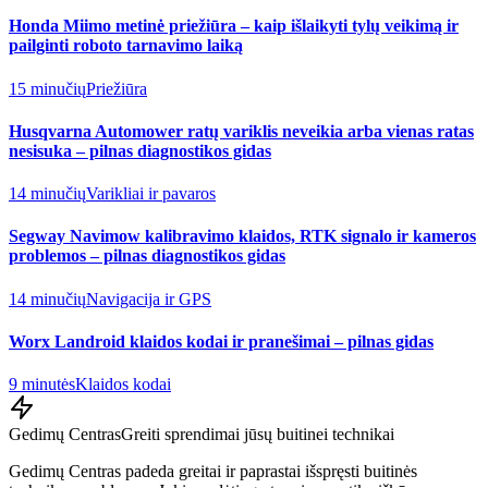
Honda Miimo metinė priežiūra – kaip išlaikyti tylų veikimą ir
pailginti roboto tarnavimo laiką
15 minučių
Priežiūra
Husqvarna Automower ratų variklis neveikia arba vienas ratas
nesisuka – pilnas diagnostikos gidas
14 minučių
Varikliai ir pavaros
Segway Navimow kalibravimo klaidos, RTK signalo ir kameros
problemos – pilnas diagnostikos gidas
14 minučių
Navigacija ir GPS
Worx Landroid klaidos kodai ir pranešimai – pilnas gidas
9 minutės
Klaidos kodai
Gedimų Centras
Greiti sprendimai jūsų buitinei technikai
Gedimų Centras padeda greitai ir paprastai išspręsti buitinės