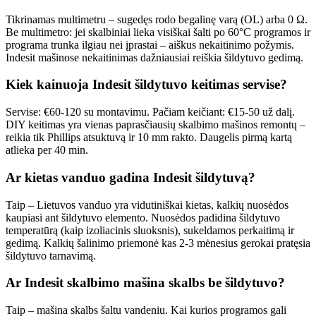
Tikrinamas multimetru – sugedęs rodo begalinę varą (OL) arba 0 Ω.
Be multimetro: jei skalbiniai lieka visiškai šalti po 60°C programos ir
programa trunka ilgiau nei įprastai – aiškus nekaitinimo požymis.
Indesit mašinose nekaitinimas dažniausiai reiškia šildytuvo gedimą.
Kiek kainuoja Indesit šildytuvo keitimas servise?
Servise: €60-120 su montavimu. Pačiam keičiant: €15-50 už dalį.
DIY keitimas yra vienas paprasčiausių skalbimo mašinos remontų –
reikia tik Phillips atsuktuvą ir 10 mm rakto. Daugelis pirmą kartą
atlieka per 40 min.
Ar kietas vanduo gadina Indesit šildytuvą?
Taip – Lietuvos vanduo yra vidutiniškai kietas, kalkių nuosėdos
kaupiasi ant šildytuvo elemento. Nuosėdos padidina šildytuvo
temperatūrą (kaip izoliacinis sluoksnis), sukeldamos perkaitimą ir
gedimą. Kalkių šalinimo priemonė kas 2-3 mėnesius gerokai pratęsia
šildytuvo tarnavimą.
Ar Indesit skalbimo mašina skalbs be šildytuvo?
Taip – mašina skalbs šaltu vandeniu. Kai kurios programos gali