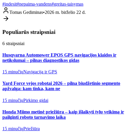
#
indesit
#
nepaima-vandens
#
greitas-taisymas
Tomas Gediminas
•
2026 m. birželio 22 d.
Populiarūs straipsniai
6
straipsniai
Husqvarna Automower EPOS GPS navigacijos klaidos ir
netikslumai – pilnas diagnostikos gidas
15 minučių
Navigacija ir GPS
Yard Force vejos robotai 2026 – pilna biudžetinio segmento
apžvalga: kam tinka, kam ne
15 minučių
Pirkimo gidai
Honda Miimo metinė priežiūra – kaip išlaikyti tylų veikimą ir
pailginti roboto tarnavimo laiką
15 minučių
Priežiūra