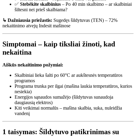
✅
Stebėkite skalbinius
– Po 40 min skalbimo – ar skalbiniai
šiltesni nei prieš skalbiama?
↳ Dažniausia priežastis:
Sugedęs šildytuvas (TEN) – 72%
nekaitinimo atvejų Indesit mašinose
Simptomai – kaip tiksliai žinoti, kad
nekaitina
Aiškūs nekaitinimo požymiai:
Skalbiniai lieka šalti po 60°C ar aukštesnės temperatūros
programos
Programa trunka per ilgai (mašina laukia temperatūros, kurios
nesiekia)
Energijos sąnaudos sumažėjo (šildytuvas sunaudoja
daugiausią elektros)
Kiti veikimai normalūs – mašina skalbia, suka, nuleidžia
vandenį
1 taisymas: Šildytuvo patikrinimas su