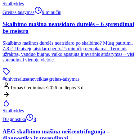
Skalbyklės
Greitas taisymas
9 minučių
Skalbimo mašina neatsidaro durelės – 6 sprendimai
be meistro
Skalbimo mašinos durelės neatsidaro po skalbimo? Mūsų patirtimi,
7-8 iš 10 atvejų atsidaro per 5-15 minučių nemokamai. Terminis
užraktas, vanduo būgne, vaiko apsauga ir avarinis atidarymas – visi
sprendimai vienoje vietoje.
#
universalus
#
neveikia
#
greitas-taisymas
Tomas Gediminas
•
2026 m. liepos 3 d.
Skalbyklės
Diagnostika
8
AEG skalbimo mašina neišcentrifuguoja –
diagnostika ir sprendimai