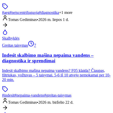
#
aeg
#
neiscentrifuguoja
#
diagnostika
+
1
more
Tomas Gediminas
•
2026 m. liepos 1 d.
Skalbyklės
Greitas taisymas
7
Indesit skalbimo mašina nepaima vandens –
diagnostika ir sprendimai
Indesit skalbimo mašina nepaima vandens? F05 klaida? Čiaupas,
filtriukas, vožtuvas – 5 taisymai. 5-6 iš 10 atvejų nemokamai per 10-
20 min.
#
indesit
#
nepaima-vandens
#
greitas-taisymas
Tomas Gediminas
•
2026 m. birželio 22 d.