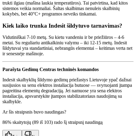
trukti ilgiau (mašina laukia temperatūros). Tai patvirtina, kad kitos
sistemos veikia normaliai. Šaltas skalbimas nenuleis skalbinių
kokybės, bet 40°C+ programos neveiks tinkamai.
Kiek laiko trunka Indesit šildytuvo tarnavimas?
Vidutiniškai 7-10 metų. Su kietu vandeniu ir be priežiūros – 4-6
metai. Su reguliariu antikalkiniu valymu – iki 12-15 metų. Indesit
šildytuvai yra standartiniai, nebrangūs elementai – keitimas verta net
ir senesnėje mašinoje.
Parašyta Gedimų Centras techninės komandos
Indesit skalbyklių šildymo gedimų priežastys Lietuvoje ypač dažnai
susijusios su senu elektros instaliacija butuose — svyruojanti įtampa
pagreitina elementų degradaciją. Jei namuose yra sena elektros
instaliacija, apsvarstykite įtampos stabilizatoriaus naudojimą su
skalbykle.
Ar šis straipsnis buvo naudingas?
86
% skaitytojų (
89
iš
103
) rado šį straipsnį naudingą