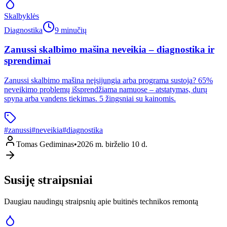
Skalbyklės
Diagnostika
9 minučių
Zanussi skalbimo mašina neveikia – diagnostika ir
sprendimai
Zanussi skalbimo mašina neįsijungia arba programa sustoja? 65%
neveikimo problemų išsprendžiama namuose – atstatymas, durų
spyna arba vandens tiekimas. 5 žingsniai su kainomis.
#
zanussi
#
neveikia
#
diagnostika
Tomas Gediminas
•
2026 m. birželio 10 d.
Susiję straipsniai
Daugiau naudingų straipsnių apie buitinės technikos remontą