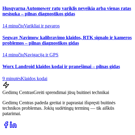
Husqvarna Automower ratų variklis neveikia arba vienas ratas
nesisuka – pilnas diagnostikos gidas
14 minučių
Varikliai ir pavaros
Segway Navimow kalibravimo klaidos, RTK signalo ir kameros
problemos – pilnas diagnostikos gidas
14 minučių
Navigacija ir GPS
Worx Landroid klaidos kodai ir pranešimai – pilnas gidas
9 minutės
Klaidos kodai
Gedimų Centras
Greiti sprendimai jūsų buitinei technikai
Gedimų Centras padeda greitai ir paprastai išspręsti buitinės
technikos problemas. Jokių sudėtingų terminų — tik aiškūs
patarimai.