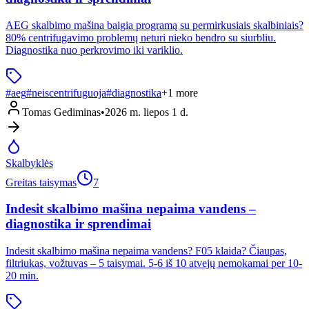
AEG skalbimo mašina baigia programą su permirkusiais skalbiniais?
80% centrifugavimo problemų neturi nieko bendro su siurbliu.
Diagnostika nuo perkrovimo iki variklio.
#
aeg
#
neiscentrifuguoja
#
diagnostika
+
1
more
Tomas Gediminas
•
2026 m. liepos 1 d.
Skalbyklės
Greitas taisymas
7
Indesit skalbimo mašina nepaima vandens –
diagnostika ir sprendimai
Indesit skalbimo mašina nepaima vandens? F05 klaida? Čiaupas,
filtriukas, vožtuvas – 5 taisymai. 5-6 iš 10 atvejų nemokamai per 10-
20 min.