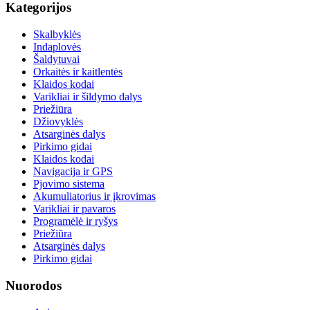
Kategorijos
Skalbyklės
Indaplovės
Šaldytuvai
Orkaitės ir kaitlentės
Klaidos kodai
Varikliai ir šildymo dalys
Priežiūra
Džiovyklės
Atsarginės dalys
Pirkimo gidai
Klaidos kodai
Navigacija ir GPS
Pjovimo sistema
Akumuliatorius ir įkrovimas
Varikliai ir pavaros
Programėlė ir ryšys
Priežiūra
Atsarginės dalys
Pirkimo gidai
Nuorodos