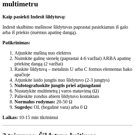
multimetru
Kaip pasiekti Indesit šildytuvą:
Indesit skalbimo mašinose šildytuvas paprastai pasiekiamas iš galo
arba iš priekio (nuėmus apatinę dangą).
Patikrinimas:
Atjunkite mašiną nuo elektros
Nuimkite galinę sienelę (paprastai 4-6 varžtai) ARBA apatinę
priekinę dangą (2 varžtai)
Raskite šildytuvą – metalinis U arba C formos elementas bako
apačioje
Atjunkite laido jungtis nuo šildytuvo (2-3 jungtys)
Nufotografuokite jungtis prieš atjungdami
Nustatykite multimetrą į varos matavimą (Ω)
Palieskite zondus abiem šildytuvo kontaktais
Normalus rodymas:
20-50 Ω
Sugedęs:
OL (begalinė vara) arba 0 Ω
Laikas:
10-15 min tikrinimui