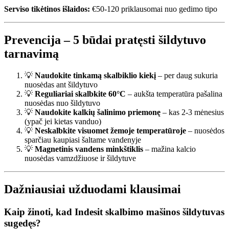
Serviso tikėtinos išlaidos:
€50-120 priklausomai nuo gedimo tipo
Prevencija – 5 būdai pratęsti šildytuvo
tarnavimą
💡
Naudokite tinkamą skalbiklio kiekį
– per daug sukuria
nuosėdas ant šildytuvo
💡
Reguliariai skalbkite 60°C
– aukšta temperatūra pašalina
nuosėdas nuo šildytuvo
💡
Naudokite kalkių šalinimo priemonę
– kas 2-3 mėnesius
(ypač jei kietas vanduo)
💡
Neskalbkite visuomet žemoje temperatūroje
– nuosėdos
sparčiau kaupiasi šaltame vandenyje
💡
Magnetinis vandens minkštiklis
– mažina kalcio
nuosėdas vamzdžiuose ir šildytuve
Dažniausiai užduodami klausimai
Kaip žinoti, kad Indesit skalbimo mašinos šildytuvas
sugedęs?