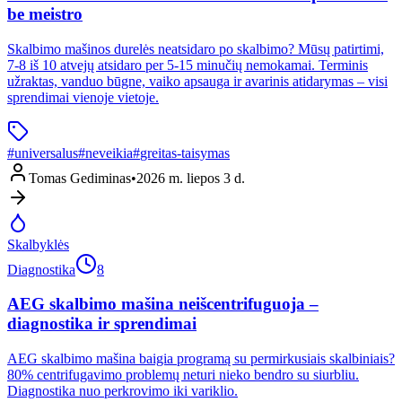
be meistro
Skalbimo mašinos durelės neatsidaro po skalbimo? Mūsų patirtimi,
7-8 iš 10 atvejų atsidaro per 5-15 minučių nemokamai. Terminis
užraktas, vanduo būgne, vaiko apsauga ir avarinis atidarymas – visi
sprendimai vienoje vietoje.
#
universalus
#
neveikia
#
greitas-taisymas
Tomas Gediminas
•
2026 m. liepos 3 d.
Skalbyklės
Diagnostika
8
AEG skalbimo mašina neišcentrifuguoja –
diagnostika ir sprendimai
AEG skalbimo mašina baigia programą su permirkusiais skalbiniais?
80% centrifugavimo problemų neturi nieko bendro su siurbliu.
Diagnostika nuo perkrovimo iki variklio.