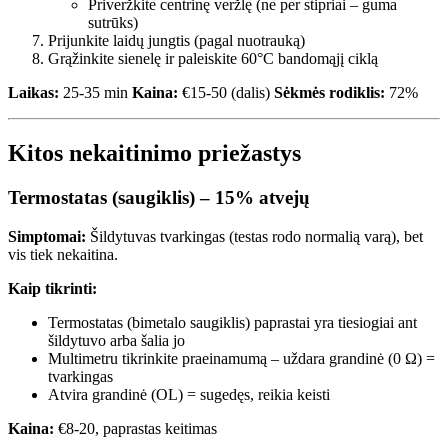
Priveržkite centrinę veržlę (ne per stipriai – guma
sutrūks)
Prijunkite laidų jungtis (pagal nuotrauką)
Grąžinkite sienelę ir paleiskite 60°C bandomąjį ciklą
Laikas:
25-35 min
Kaina:
€15-50 (dalis)
Sėkmės rodiklis:
72%
Kitos nekaitinimo priežastys
Termostatas (saugiklis) – 15% atvejų
Simptomai:
Šildytuvas tvarkingas (testas rodo normalią varą), bet
vis tiek nekaitina.
Kaip tikrinti:
Termostatas (bimetalo saugiklis) paprastai yra tiesiogiai ant
šildytuvo arba šalia jo
Multimetru tikrinkite praeinamumą – uždara grandinė (0 Ω) =
tvarkingas
Atvira grandinė (OL) = sugedęs, reikia keisti
Kaina:
€8-20, paprastas keitimas