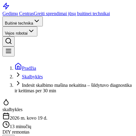
Gedimų Centras
Greiti sprendimai jūsų buitinei technikai
Buitinė technika
Vejos robotai
Pradžia
Skalbyklės
Indesit skalbimo mašina nekaitina – šildytuvo diagnostika
ir keitimas per 30 min
skalbykles
2026 m. kovo 19 d.
13 minučių
DIY remontas