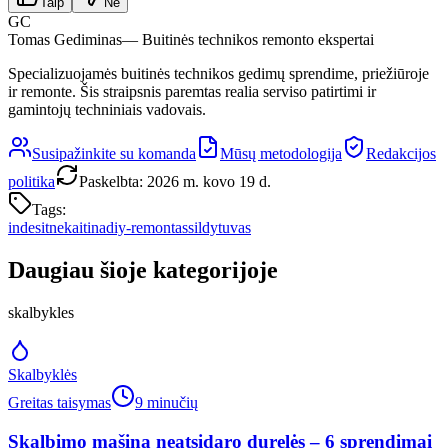
Taip
Ne
GC
Tomas Gediminas
— Buitinės technikos remonto ekspertai
Specializuojamės buitinės technikos gedimų sprendime, priežiūroje
ir remonte. Šis straipsnis paremtas realia serviso patirtimi ir
gamintojų techniniais vadovais.
Susipažinkite su komanda
Mūsų metodologija
Redakcijos
politika
Paskelbta
:
2026 m. kovo 19 d.
Tags:
indesit
nekaitina
diy-remontas
sildytuvas
Daugiau šioje kategorijoje
skalbykles
Skalbyklės
Greitas taisymas
9 minučių
Skalbimo mašina neatsidaro durelės – 6 sprendimai