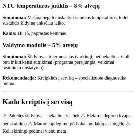
NTC temperatūros jutiklis – 8% atvejų
Simptomai:
Mašina negali nuskaityti vandens temperatūros, todėl
sustabdo šildymą anksčiau laiko.
Kaina:
€8-15, paprastas keitimas
Valdymo modulis – 5% atvejų
Simptomai:
Šildytuvas ir termostatas tvarkingi, bet nekaitina. Gali
būti ir kiti keisti sutrikimai (programa persijungia, veikimai
neatitinka nustatymų).
Rekomendacija:
Kreipkitės į servisą – specializuota diagnostika
būtina.
Kada kreiptis į servisą
⚠️ Pakeitęs šildytuvą – nekaitina vis tiek ⚠️ Elektros degimo kvapas
per skalbimą ⚠️ Matomi apdegimų pėdsakai ant laidų ar jungčių ⚠️
Keli skirtingi gedimai vienu metu