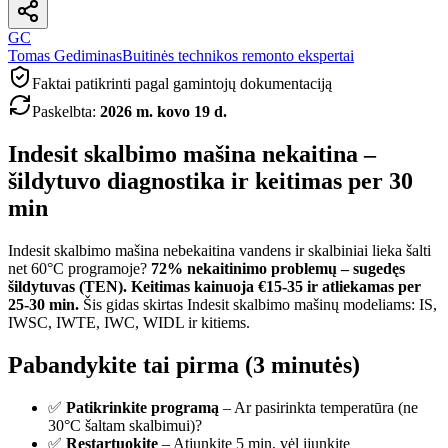
GC
Tomas Gediminas
Buitinės technikos remonto ekspertai
Faktai patikrinti pagal gamintojų dokumentaciją
Paskelbta
:
2026 m. kovo 19 d.
Indesit skalbimo mašina nekaitina –
šildytuvo diagnostika ir keitimas per 30
min
Indesit skalbimo mašina nebekaitina vandens ir skalbiniai lieka šalti
net 60°C programoje?
72% nekaitinimo problemų – sugedęs
šildytuvas (TEN). Keitimas kainuoja €15-35 ir atliekamas per
25-30 min.
Šis gidas skirtas Indesit skalbimo mašinų modeliams: IS,
IWSC, IWTE, IWC, WIDL ir kitiems.
Pabandykite tai pirma (3 minutės)
✅
Patikrinkite programą
– Ar pasirinkta temperatūra (ne
30°C šaltam skalbimui)?
✅
Restartuokite
– Atjunkite 5 min, vėl įjunkite