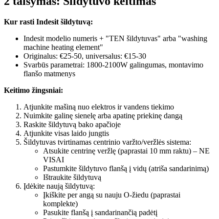
2 taisymas: Šildytuvo keitimas
Kur rasti Indesit šildytuvą:
Indesit modelio numeris + "TEN šildytuvas" arba "washing
machine heating element"
Originalus: €25-50, universalus: €15-30
Svarbūs parametrai: 1800-2100W galingumas, montavimo
flanšo matmenys
Keitimo žingsniai:
Atjunkite mašiną nuo elektros ir vandens tiekimo
Nuimkite galinę sienelę arba apatinę priekinę dangą
Raskite šildytuvą bako apačioje
Atjunkite visas laido jungtis
Šildytuvas tvirtinamas centrinio varžto/veržlės sistema:
Atsukite centrinę veržlę (paprastai 10 mm raktu) – NE
VISAI
Pastumkite šildytuvo flanšą į vidų (atriša sandarinimą)
Ištraukite šildytuvą
Įdėkite naują šildytuvą:
Įkiškite per angą su nauju O-žiedu (paprastai
komplekte)
Pasukite flanšą į sandarinančią padėtį