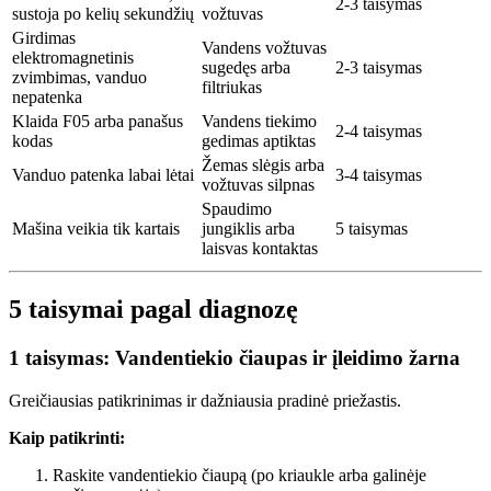
2-3 taisymas
sustoja po kelių sekundžių
vožtuvas
Girdimas
Vandens vožtuvas
elektromagnetinis
sugedęs arba
2-3 taisymas
zvimbimas, vanduo
filtriukas
nepatenka
Klaida F05 arba panašus
Vandens tiekimo
2-4 taisymas
kodas
gedimas aptiktas
Žemas slėgis arba
Vanduo patenka labai lėtai
3-4 taisymas
vožtuvas silpnas
Spaudimo
Mašina veikia tik kartais
jungiklis arba
5 taisymas
laisvas kontaktas
5 taisymai pagal diagnozę
1 taisymas: Vandentiekio čiaupas ir įleidimo žarna
Greičiausias patikrinimas ir dažniausia pradinė priežastis.
Kaip patikrinti:
Raskite vandentiekio čiaupą (po kriaukle arba galinėje