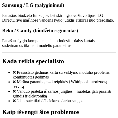
Samsung / LG (palyginimui)
Panašios biudžeto funkcijos, bet skirtingas vožtuvo tipas. LG
DirectDrive mašinose vandens lygio jutiklis atskiras nuo presostato.
Beko / Candy (biudžeto segmentas)
Panašaus lygio komponentai kaip Indesit – dalys kartais
suderinamos tikrinant modelio parametrus.
Kada reikia specialisto
❌ Presostato gedimas kartu su valdymo modulio problema –
kombinuotas gedimas
❌ Mašina garantijoje – kreipkitės į Whirlpool autorizuotą
servisą
❌ Vanduo prateka iš žarnos jungties – nuotėkis gali pažeisti
grindis ir elektroniką
❌ Jei nesate tikri dėl elektros darbų saugos
Kaip išvengti šios problemos