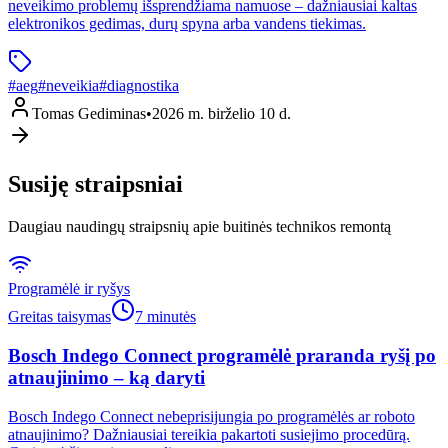
neveikimo problemų išsprendžiama namuose – dažniausiai kaltas
elektronikos gedimas, durų spyna arba vandens tiekimas.
#
aeg
#
neveikia
#
diagnostika
Tomas Gediminas
•
2026 m. birželio 10 d.
Susiję straipsniai
Daugiau naudingų straipsnių apie buitinės technikos remontą
Programėlė ir ryšys
Greitas taisymas
7 minutės
Bosch Indego Connect programėlė praranda ryšį po
atnaujinimo – ką daryti
Bosch Indego Connect nebeprisijungia po programėlės ar roboto
atnaujinimo? Dažniausiai tereikia pakartoti susiejimo procedūrą.