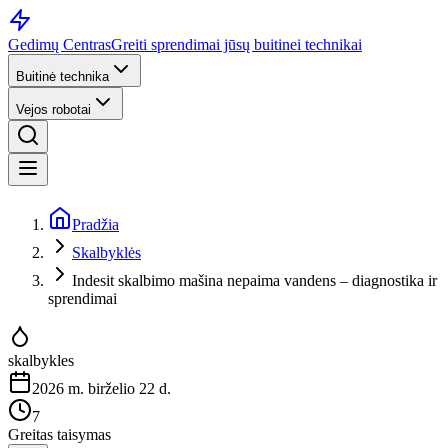
Gedimų Centras
Greiti sprendimai jūsų buitinei technikai
Buitinė technika
Vejos robotai
Pradžia
Skalbyklės
Indesit skalbimo mašina nepaima vandens – diagnostika ir
sprendimai
skalbykles
2026 m. birželio 22 d.
7
Greitas taisymas