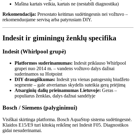
Mašina kartais veikia, kartais ne (nestabili diagnostika)
Rekomendacija:
Presostato keitimas sudėtingesnis nei vožtuvo –
rekomenduojame servisą arba patyrusiam DIY.
Indesit ir giminingų ženklų specifika
Indesit (Whirlpool grupė)
Platformos suderinamumas:
Indesit priklauso Whirlpool
grupei nuo 2014 m. – vandens vožtuvo dalys dažnai
suderinamos su Hotpoint
DIY draugiškumas:
Indesit yra vienas patogesnių biudžeto
segmente – gale atveriamas skydelis suteikia gerą priėjimą
Atsarginių dalių prieinamumas Lietuvoje:
Geras –
populiarus ženklas, dalys dažnai sandėlyje
Bosch / Siemens (palyginimui)
Visiškai skirtinga platforma. Bosch AquaStop sistema sudėtingesnė.
Klaidos E15/E9 turi kitokią reikšmę nei Indesit F05. Diagnostikos
gidai nesuderinamai.