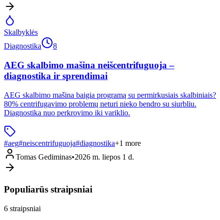
Skalbyklės
Diagnostika
8
AEG skalbimo mašina neišcentrifuguoja –
diagnostika ir sprendimai
AEG skalbimo mašina baigia programą su permirkusiais skalbiniais?
80% centrifugavimo problemų neturi nieko bendro su siurbliu.
Diagnostika nuo perkrovimo iki variklio.
#
aeg
#
neiscentrifuguoja
#
diagnostika
+
1
more
Tomas Gediminas
•
2026 m. liepos 1 d.
Populiarūs straipsniai
6
straipsniai