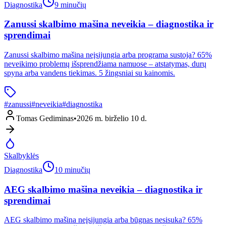
Diagnostika
9 minučių
Zanussi skalbimo mašina neveikia – diagnostika ir
sprendimai
Zanussi skalbimo mašina neįsijungia arba programa sustoja? 65%
neveikimo problemų išsprendžiama namuose – atstatymas, durų
spyna arba vandens tiekimas. 5 žingsniai su kainomis.
#
zanussi
#
neveikia
#
diagnostika
Tomas Gediminas
•
2026 m. birželio 10 d.
Skalbyklės
Diagnostika
10 minučių
AEG skalbimo mašina neveikia – diagnostika ir
sprendimai
AEG skalbimo mašina neįsijungia arba būgnas nesisuka? 65%