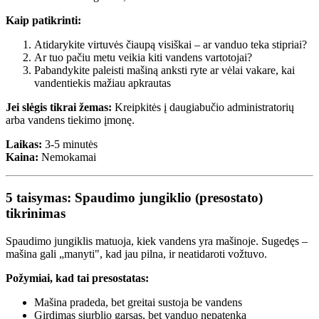
Kaip patikrinti:
Atidarykite virtuvės čiaupą visiškai – ar vanduo teka stipriai?
Ar tuo pačiu metu veikia kiti vandens vartotojai?
Pabandykite paleisti mašiną anksti ryte ar vėlai vakare, kai
vandentiekis mažiau apkrautas
Jei slėgis tikrai žemas:
Kreipkitės į daugiabučio administratorių
arba vandens tiekimo įmonę.
Laikas:
3-5 minutės
Kaina:
Nemokamai
5 taisymas: Spaudimo jungiklio (presostato)
tikrinimas
Spaudimo jungiklis matuoja, kiek vandens yra mašinoje. Sugedęs –
mašina gali „manyti", kad jau pilna, ir neatidaroti vožtuvo.
Požymiai, kad tai presostatas:
Mašina pradeda, bet greitai sustoja be vandens
Girdimas siurblio garsas, bet vanduo nepatenka