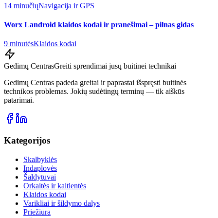
14 minučių
Navigacija ir GPS
Worx Landroid klaidos kodai ir pranešimai – pilnas gidas
9 minutės
Klaidos kodai
Gedimų Centras
Greiti sprendimai jūsų buitinei technikai
Gedimų Centras padeda greitai ir paprastai išspręsti buitinės
technikos problemas. Jokių sudėtingų terminų — tik aiškūs
patarimai.
Kategorijos
Skalbyklės
Indaplovės
Šaldytuvai
Orkaitės ir kaitlentės
Klaidos kodai
Varikliai ir šildymo dalys
Priežiūra