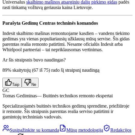
Universalus
skalbimo mašinos atsarginių dalių pirkimo gidas
padės
rasti tinkamą vožtuvą geriausia kaina Lietuvoje.
Parašyta Gedimų Centras techninės komandos
Indesit skalbimo mašinas remontuojame kasdien – vandens tiekimo
gedimas yra vienas populiariausių užklausų mūsų servise. Šis gidas
paremtas realia remonto patirtimi. Nesame oficialūs Indesit arba
Whirlpool partneriai – tai nepriklausomas vertinimas.
Ar šis straipsnis buvo naudingas?
89
% skaitytojų (
67
iš
75
) rado šį straipsnį naudingą
Taip
Ne
GC
Tomas Gediminas
— Buitinės technikos remonto ekspertai
Specializuojamės buitinės technikos gedimų sprendime, priežiūroje
ir remonte. Šis straipsnis paremtas realia serviso patirtimi ir
gamintojų techniniais vadovais.
Susipažinkite su komanda
Mūsų metodologija
Redakcijos