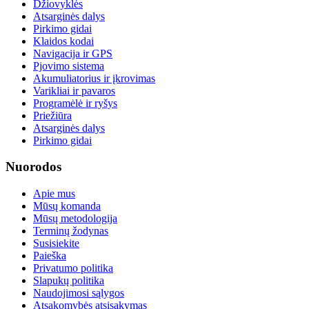
Džiovyklės
Atsarginės dalys
Pirkimo gidai
Klaidos kodai
Navigacija ir GPS
Pjovimo sistema
Akumuliatorius ir įkrovimas
Varikliai ir pavaros
Programėlė ir ryšys
Priežiūra
Atsarginės dalys
Pirkimo gidai
Nuorodos
Apie mus
Mūsų komanda
Mūsų metodologija
Terminų žodynas
Susisiekite
Paieška
Privatumo politika
Slapukų politika
Naudojimosi sąlygos
Atsakomybės atsisakymas