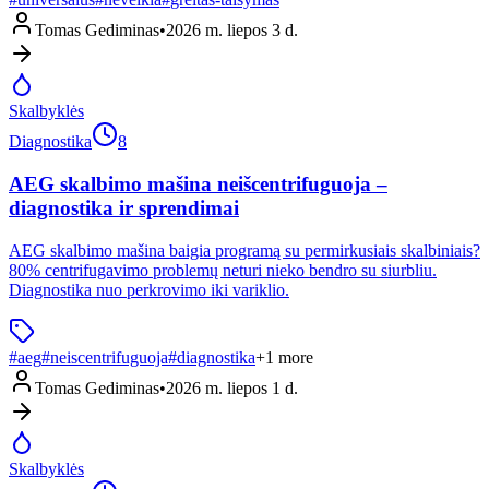
Tomas Gediminas
•
2026 m. liepos 3 d.
Skalbyklės
Diagnostika
8
AEG skalbimo mašina neišcentrifuguoja –
diagnostika ir sprendimai
AEG skalbimo mašina baigia programą su permirkusiais skalbiniais?
80% centrifugavimo problemų neturi nieko bendro su siurbliu.
Diagnostika nuo perkrovimo iki variklio.
#
aeg
#
neiscentrifuguoja
#
diagnostika
+
1
more
Tomas Gediminas
•
2026 m. liepos 1 d.
Skalbyklės