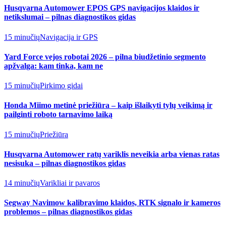
Husqvarna Automower EPOS GPS navigacijos klaidos ir
netikslumai – pilnas diagnostikos gidas
15 minučių
Navigacija ir GPS
Yard Force vejos robotai 2026 – pilna biudžetinio segmento
apžvalga: kam tinka, kam ne
15 minučių
Pirkimo gidai
Honda Miimo metinė priežiūra – kaip išlaikyti tylų veikimą ir
pailginti roboto tarnavimo laiką
15 minučių
Priežiūra
Husqvarna Automower ratų variklis neveikia arba vienas ratas
nesisuka – pilnas diagnostikos gidas
14 minučių
Varikliai ir pavaros
Segway Navimow kalibravimo klaidos, RTK signalo ir kameros
problemos – pilnas diagnostikos gidas