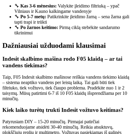
🔧
Kas 3-6 mėnesius:
Valykite įleidimo filtriuką – ypač
Vilniaus ir Kauno kalkingame vandenyje
🔧
Po 5-7 metų:
Patikrinkite įleidimo žarną – sena žarna gali
tapti trapi ir trūkti
🔧
Po žarnos keitimo:
Pirmą ciklą stebėkite sandarumo
tikrinimui
Dažniausiai užduodami klausimai
Indesit skalbimo mašina rodo F05 klaidą – ar tai
vandens tiekimas?
Taip, F05 Indesit skalbimo mašinose reiškia vandens tiekimo klaidą
– sistema neaptiko vandens per leistą laiką. Tai gali būti tiek
filtriuko, tiek vožtuvo, tiek čiaupo problema. Pradėkite nuo 1 ir 2
taisymų. Mūsų patirtimi 6-7 iš 10 F05 klaidų išsprendžiama per 10
minučių.
Kiek laiko turėtų trukti Indesit vožtuvo keitimas?
Patyrusiam DIY – 15-20 minučių. Pirmajai patirčiai
rekomenduojame atsidėti 30-40 minučių. Reikia atsuktuvų,
plokščiųjų replių ir multimetro. Vožtuvas pasiekiamas iš galinės