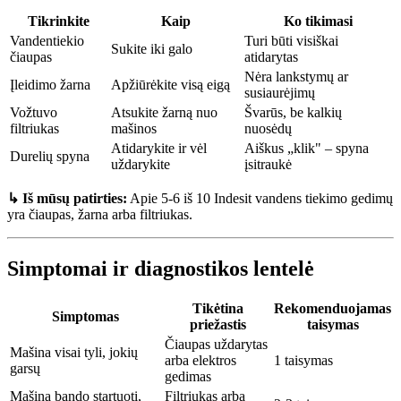
Tikrinkite
Kaip
Ko tikimasi
Vandentiekio
Turi būti visiškai
Sukite iki galo
čiaupas
atidarytas
Nėra lankstymų ar
Įleidimo žarna
Apžiūrėkite visą eigą
susiaurėjimų
Vožtuvo
Atsukite žarną nuo
Švarūs, be kalkių
filtriukas
mašinos
nuosėdų
Atidarykite ir vėl
Aiškus „klik" – spyna
Durelių spyna
uždarykite
įsitraukė
↳ Iš mūsų patirties:
Apie 5-6 iš 10 Indesit vandens tiekimo gedimų
yra čiaupas, žarna arba filtriukas.
Simptomai ir diagnostikos lentelė
Tikėtina
Rekomenduojamas
Simptomas
priežastis
taisymas
Čiaupas uždarytas
Mašina visai tyli, jokių
arba elektros
1 taisymas
garsų
gedimas
Mašina bando startuoti,
Filtriukas arba