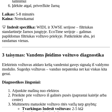
šalinimui
Įdėkite atgal, priveržkite žarną
Laikas:
5-8 minutės
Kaina:
Nemokamai
💡
Indesit specifika:
WIDL ir XWSE serijose – filtriukas
standartinėje žarnos jungtyje. EcoTime serijoje – galimas
papildomas filtriukas vožtuvo priekyje. Patikrinkite abu, jei
randamas vienas.
3 taisymas: Vandens įleidimo vožtuvo diagnostika
Elektrinis vožtuvas atidaro kelią vandeniui gavęs signalą iš valdymo
modulio. Sugedęs vožtuvas – vanduo nepatenka net kai viskas kita
gerai.
Diagnostikos žingsniai:
Atjunkite mašiną nuo elektros
Prieikite prie vožtuvo iš galinės pusės (paprastai kairėje arba
centre)
Multimetru matuokite vožtuvo ritės varžą tarp gnybtų:
Tvarkingas Indesit vožtuvas:
2-5 kΩ