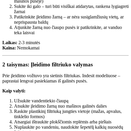
mašinos pusėje)
Sukite iki galo – turi būti visiškai atidarytas, rankena lygiagreti
žarnai
Patikrinkite įleidimo žarną – ar nėra susiglamžiusių vietų, ar
neprispausta baldų
Atjunkite žarną nuo čiaupo pusės ir patikrinkite, ar vanduo
teka laisvai
Laikas:
2-3 minutės
Kaina:
Nemokamai
2 taisymas: Įleidimo filtriuko valymas
Prie įleidimo vožtuvo yra sietinis filtriukas. Indesit modeliuose –
paprastai lengvai pasiekiamas iš galinės pusės.
Kaip valyti:
Užsukite vandentiekio čiaupą
Atsukite įleidimo žarną nuo mašinos galinės dalies
Raskite plastikinį filtriuką jungties vietoje (mažas, apvalus,
tinklelio formos)
Atsargiai ištraukite plokščiomis replėmis arba pirštais
Nuplaukite po vandeniu, naudokite šepetėlį kalkių nuosėdų