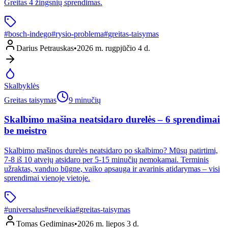
Greitas 4 žingsnių sprendimas.
#
bosch-indego
#
rysio-problema
#
greitas-taisymas
Darius Petrauskas
•
2026 m. rugpjūčio 4 d.
Skalbyklės
Greitas taisymas
9 minučių
Skalbimo mašina neatsidaro durelės – 6 sprendimai
be meistro
Skalbimo mašinos durelės neatsidaro po skalbimo? Mūsų patirtimi,
7-8 iš 10 atvejų atsidaro per 5-15 minučių nemokamai. Terminis
užraktas, vanduo būgne, vaiko apsauga ir avarinis atidarymas – visi
sprendimai vienoje vietoje.
#
universalus
#
neveikia
#
greitas-taisymas
Tomas Gediminas
•
2026 m. liepos 3 d.