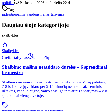
politika
Paskelbta
:
2026 m. birželio 22 d.
Tags:
indesit
nepaima-vandens
greitas-taisymas
Daugiau šioje kategorijoje
skalbykles
Skalbyklės
Greitas taisymas
9 minučių
Skalbimo mašina neatsidaro durelės – 6 sprendimai
be meistro
Skalbimo mašinos durelės neatsidaro po skalbimo? Mūsų patirtimi,
7-8 iš 10 atvejų atsidaro per 5-15 minučių nemokamai. Terminis
užraktas, vanduo būgne, vaiko apsauga ir avarinis atidarymas – visi
sprendimai vienoje vietoje.
#
universalus
#
neveikia
#
greitas-taisymas