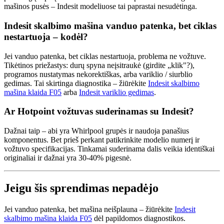
mašinos pusės – Indesit modeliuose tai paprastai nesudėtinga.
Indesit skalbimo mašina vanduo patenka, bet ciklas
nestartuoja – kodėl?
Jei vanduo patenka, bet ciklas nestartuoja, problema ne vožtuve.
Tikėtinos priežastys: durų spyna neįsitraukė (girdite „klik"?),
programos nustatymas nekorektiškas, arba variklio / siurblio
gedimas. Tai skirtinga diagnostika – žiūrėkite
Indesit skalbimo
mašina klaida F05
arba
Indesit variklio gedimas
.
Ar Hotpoint vožtuvas suderinamas su Indesit?
Dažnai taip – abi yra Whirlpool grupės ir naudoja panašius
komponentus. Bet prieš perkant patikrinkite modelio numerį ir
vožtuvo specifikacijas. Tinkamai suderinama dalis veikia identiškai
originaliai ir dažnai yra 30-40% pigesnė.
Jeigu šis sprendimas nepadėjo
Jei vanduo patenka, bet mašina neišplauna – žiūrėkite
Indesit
skalbimo mašina klaida F05
dėl papildomos diagnostikos.