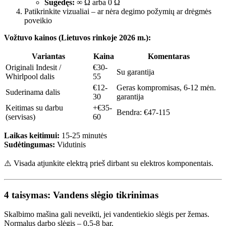
Sugedęs:
∞ Ω arba 0 Ω
Patikrinkite vizualiai – ar nėra degimo požymių ar drėgmės
poveikio
Vožtuvo kainos (Lietuvos rinkoje 2026 m.):
Variantas
Kaina
Komentaras
Originali Indesit /
€30-
Su garantija
Whirlpool dalis
55
€12-
Geras kompromisas, 6-12 mėn.
Suderinama dalis
30
garantija
Keitimas su darbu
+€35-
Bendra: €47-115
(servisas)
60
Laikas keitimui:
15-25 minutės
Sudėtingumas:
Vidutinis
⚠️ Visada atjunkite elektrą prieš dirbant su elektros komponentais.
4 taisymas: Vandens slėgio tikrinimas
Skalbimo mašina gali neveikti, jei vandentiekio slėgis per žemas.
Normalus darbo slėgis – 0,5-8 bar.