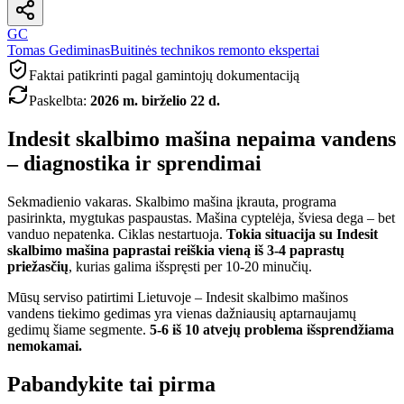
GC
Tomas Gediminas
Buitinės technikos remonto ekspertai
Faktai patikrinti pagal gamintojų dokumentaciją
Paskelbta
:
2026 m. birželio 22 d.
Indesit skalbimo mašina nepaima vandens
– diagnostika ir sprendimai
Sekmadienio vakaras. Skalbimo mašina įkrauta, programa
pasirinkta, mygtukas paspaustas. Mašina cyptelėja, šviesa dega – bet
vanduo nepatenka. Ciklas nestartuoja.
Tokia situacija su Indesit
skalbimo mašina paprastai reiškia vieną iš 3-4 paprastų
priežasčių
, kurias galima išspręsti per 10-20 minučių.
Mūsų serviso patirtimi Lietuvoje – Indesit skalbimo mašinos
vandens tiekimo gedimas yra vienas dažniausių aptarnaujamų
gedimų šiame segmente.
5-6 iš 10 atvejų problema išsprendžiama
nemokamai.
Pabandykite tai pirma