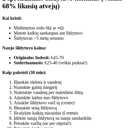
68% likusių atvejų)
Kai keisti:
Multimetras rodo 0Ω ar ∞Ω
Matote kalkių sankaupas ant šildytuvo
Šildytuvas >5 metų senumo
Naujo šildytuvo kaina:
Originalus Indesit:
€45-70
Suderinamasis:
€25-40 (veikia puikiai!)
Kaip pakeisti (30 min):
Išjunkite elektra ir vandenį
Nuimkite galinį dangtelį
Nuleiskite vandenį per nuleidimo filtrą
Atjunkite laidus nuo šildytuvo
Atsukite šildytuvo varž tą (centre)
Ištraukite seną šildytuvą
Išvalykite kalkių nuosėdas iš ertmės
Įdėkite naują šildytuvą su nauju sandarikliu
Prisukite varžtą (ne per stipriai!)