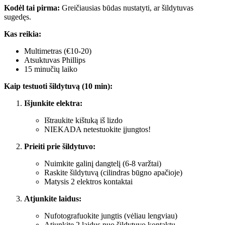
Kodėl tai pirma:
Greičiausias būdas nustatyti, ar šildytuvas
sugedęs.
Kas reikia:
Multimetras (€10-20)
Atsuktuvas Phillips
15 minučių laiko
Kaip testuoti šildytuvą (10 min):
Išjunkite elektra:
Ištraukite kištuką iš lizdo
NIEKADA netestuokite įjungtos!
Prieiti prie šildytuvo:
Nuimkite galinį dangtelį (6-8 varžtai)
Raskite šildytuvą (cilindras būgno apačioje)
Matysis 2 elektros kontaktai
Atjunkite laidus:
Nufotografuokite jungtis (vėliau lengviau)
Atjunkite 2 laidus nuo šildytuvo kontaktų