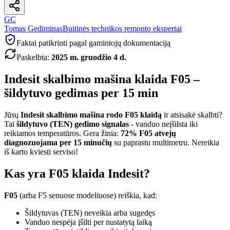
GC
Tomas Gediminas
Buitinės technikos remonto ekspertai
Faktai patikrinti pagal gamintojų dokumentaciją
Paskelbta
:
2025 m. gruodžio 4 d.
Indesit skalbimo mašina klaida F05 –
šildytuvo gedimas per 15 min
Jūsų
Indesit skalbimo mašina rodo F05 klaidą
ir atsisakė skalbti?
Tai
šildytuvo (TEN) gedimo signalas
- vanduo neįšilsta iki
reikiamos temperatūros. Gera žinia:
72% F05 atvejų
diagnozuojama per 15 minučių
su paprastu multimetru. Nereikia
iš karto kviesti serviso!
Kas yra F05 klaida Indesit?
F05
(arba F5 senuose modeliuose) reiškia, kad:
Šildytuvas (TEN) neveikia arba sugedęs
Vanduo nespėja įšilti per nustatytą laiką