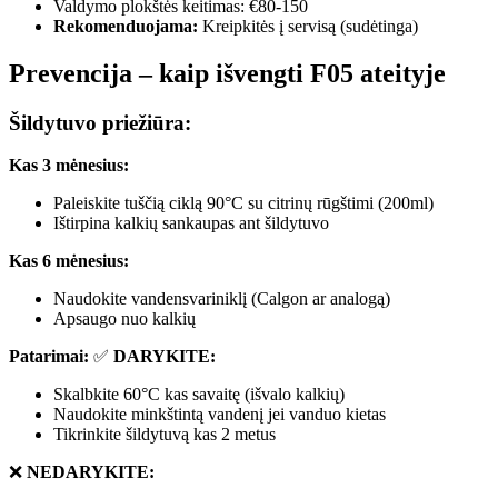
Valdymo plokštės keitimas: €80-150
Rekomenduojama:
Kreipkitės į servisą (sudėtinga)
Prevencija – kaip išvengti F05 ateityje
Šildytuvo priežiūra:
Kas 3 mėnesius:
Paleiskite tuščią ciklą 90°C su citrinų rūgštimi (200ml)
Ištirpina kalkių sankaupas ant šildytuvo
Kas 6 mėnesius:
Naudokite vandensvariniklį (Calgon ar analogą)
Apsaugo nuo kalkių
Patarimai:
✅
DARYKITE:
Skalbkite 60°C kas savaitę (išvalo kalkių)
Naudokite minkštintą vandenį jei vanduo kietas
Tikrinkite šildytuvą kas 2 metus
❌
NEDARYKITE: