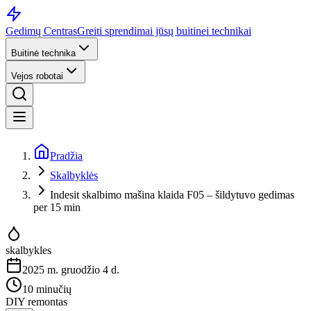
Gedimų Centras
Greiti sprendimai jūsų buitinei technikai
Buitinė technika
Vejos robotai
Pradžia
Skalbyklės
Indesit skalbimo mašina klaida F05 – šildytuvo gedimas
per 15 min
skalbykles
2025 m. gruodžio 4 d.
10 minučių
DIY remontas