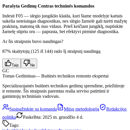
Parašyta Gedimų Centras techninės komandos
Indesit F05 — slėgio jungiklio klaida, kuri šiame modelyje kartais
sukelia neteisingas diagnostikas, nes slėgio žarnelė gali turėti mažytę
prakiurą, matomą tik nuo vidaus. Prieš keičiant jungiklį, nupūskite
žarnelę stipriu oru — paprasta, bet efektyvi pirminė diagnostika.
Ar šis straipsnis buvo naudingas?
87
% skaitytojų (
125
iš
144
) rado šį straipsnį naudingą
Taip
Ne
GC
Tomas Gediminas
— Buitinės technikos remonto ekspertai
Specializuojamės buitinės technikos gedimų sprendime, priežiūroje
ir remonte. Šis straipsnis paremtas realia serviso patirtimi ir
gamintojų techniniais vadovais.
Susipažinkite su komanda
Mūsų metodologija
Redakcijos
politika
Paskelbta
:
2025 m. gruodžio 4 d.
Tags: