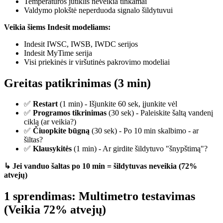
Temperatūros jutiklis neveikia tinkamai
Valdymo plokštė neperduoda signalo šildytuvui
Veikia šiems Indesit modeliams:
Indesit IWSC, IWSB, IWDC serijos
Indesit MyTime serija
Visi priekinės ir viršutinės pakrovimo modeliai
Greitas patikrinimas (3 min)
✅
Restart
(1 min) - Išjunkite 60 sek, įjunkite vėl
✅
Programos tikrinimas
(30 sek) - Paleiskite šaltą vandenį
ciklą (ar veikia?)
✅
Čiuopkite būgną
(30 sek) - Po 10 min skalbimo - ar
šiltas?
✅
Klausykitės
(1 min) - Ar girdite šildytuvo "šnypštimą"?
↳ Jei vanduo šaltas po 10 min = šildytuvas neveikia (72%
atvejų)
1 sprendimas: Multimetro testavimas
(Veikia 72% atvejų)