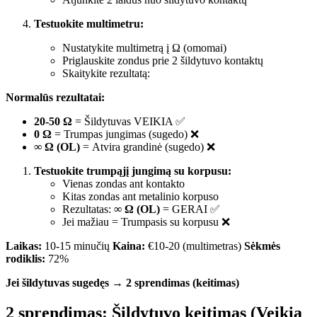
Testuokite multimetru:
Nustatykite multimetrą į Ω (omomai)
Priglauskite zondus prie 2 šildytuvo kontaktų
Skaitykite rezultatą:
Normalūs rezultatai:
20-50 Ω
= Šildytuvas VEIKIA ✅
0 Ω
= Trumpas jungimas (sugedo) ❌
∞ Ω (OL)
= Atvira grandinė (sugedo) ❌
Testuokite trumpąjį jungimą su korpusu:
Vienas zondas ant kontakto
Kitas zondas ant metalinio korpuso
Rezultatas:
∞ Ω (OL)
= GERAI ✅
Jei mažiau = Trumpasis su korpusu ❌
Laikas:
10-15 minučių
Kaina:
€10-20 (multimetras)
Sėkmės
rodiklis:
72%
Jei šildytuvas sugedęs → 2 sprendimas (keitimas)
2 sprendimas: Šildytuvo keitimas (Veikia