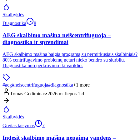
Skalbyklės
Diagnostika
8
AEG skalbimo mašina neišcentrifuguoja –
diagnostika ir sprendimai
AEG skalbimo mašina baigia programą su permirkusiais skalbiniais?
80% centrifugavimo problemų neturi nieko bendro su siurbliu.
Diagnostika nuo perkrovimo iki variklio.
#
aeg
#
neiscentrifuguoja
#
diagnostika
+
1
more
Tomas Gediminas
•
2026 m. liepos 1 d.
Skalbyklės
Greitas taisymas
7
Indesit skalbimo mašina nepaima vandens –