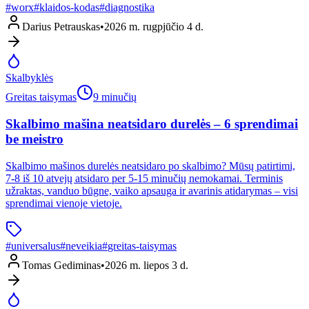
#
worx
#
klaidos-kodas
#
diagnostika
Darius Petrauskas
•
2026 m. rugpjūčio 4 d.
Skalbyklės
Greitas taisymas
9 minučių
Skalbimo mašina neatsidaro durelės – 6 sprendimai
be meistro
Skalbimo mašinos durelės neatsidaro po skalbimo? Mūsų patirtimi,
7-8 iš 10 atvejų atsidaro per 5-15 minučių nemokamai. Terminis
užraktas, vanduo būgne, vaiko apsauga ir avarinis atidarymas – visi
sprendimai vienoje vietoje.
#
universalus
#
neveikia
#
greitas-taisymas
Tomas Gediminas
•
2026 m. liepos 3 d.