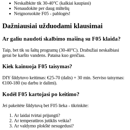
Neskalbkite tik 30-40°C (kalkiai kaupiasi)
Nenaudokite per daug miltelių
Neignoruokite F05 - pablogės!
Dažniausiai užduodami klausimai
Ar galiu naudoti skalbimo mašiną su F05 klaida?
Taip, bet tik su šaltų programų (30-40°C). Drabužiai neskalbiasi
gerai be karšto vandens. Pataisa kuo greičiau.
Kiek kainuoja F05 taisymas?
DIY šildytuvo keitimas: €25-70 (dalis) + 30 min. Serviso taisymas:
€100-180 (su darbu ir dalimi).
Kodėl F05 kartojasi po keitimo?
Jei pakeitėte šildytuvą bet F05 lieka - tikrinkite:
Ar laidai tvirtai prijungti?
Ar temperatūros jutiklis veikia?
Ar valdymo plokštė nesugedusi?