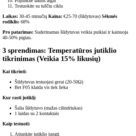
Prijunkite laidus atgal
Testuokite su tuščiu ciklu
Laikas:
30-45 minučių
Kaina:
€25-70 (šildytuvas)
Sėkmės
rodiklis:
68%
Pro patarimas:
Suderinamas šildytuvas veikia puikiai ir kainuoja
40-50% pigiau.
3 sprendimas: Temperatūros jutiklio
tikrinimas (Veikia 15% likusių)
Kai tikrinti:
Šildytuvas testuojasi gerai (20-50Ω)
Bet F05 klaida vis tiek lieka
Kur rasti jutiklį:
Šalia šildytuvo (mažas cilindriukas)
1 laidas su 2 kontaktais
Kaip testuoti:
Atjunkite jutiklio jungtį