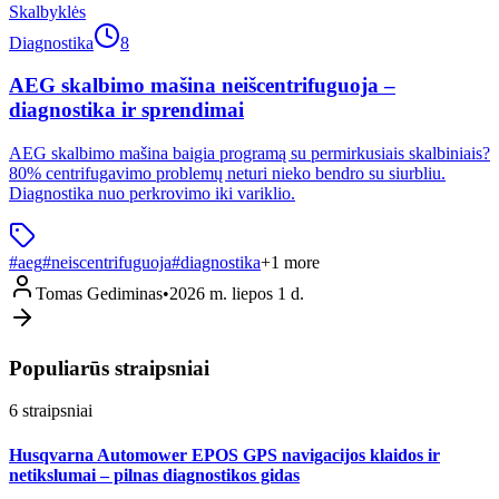
Skalbyklės
Diagnostika
8
AEG skalbimo mašina neišcentrifuguoja –
diagnostika ir sprendimai
AEG skalbimo mašina baigia programą su permirkusiais skalbiniais?
80% centrifugavimo problemų neturi nieko bendro su siurbliu.
Diagnostika nuo perkrovimo iki variklio.
#
aeg
#
neiscentrifuguoja
#
diagnostika
+
1
more
Tomas Gediminas
•
2026 m. liepos 1 d.
Populiarūs straipsniai
6
straipsniai
Husqvarna Automower EPOS GPS navigacijos klaidos ir
netikslumai – pilnas diagnostikos gidas