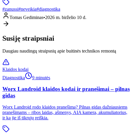
#
zanussi
#
neveikia
#
diagnostika
Tomas Gediminas
•
2026 m. birželio 10 d.
Susiję straipsniai
Daugiau naudingų straipsnių apie buitinės technikos remontą
Klaidos kodai
Diagnostika
9 minutės
Worx Landroid klaidos kodai ir pranešimai – pilnas
gidas
Worx Landroid rodo klaidos pranešimą? Pilnas gidas dažniausiems
pranešimams – ribos laidas, ašmenys, AIA kamera, akumuliatorius,
ir ką jie iš tikrųjų reiškia.