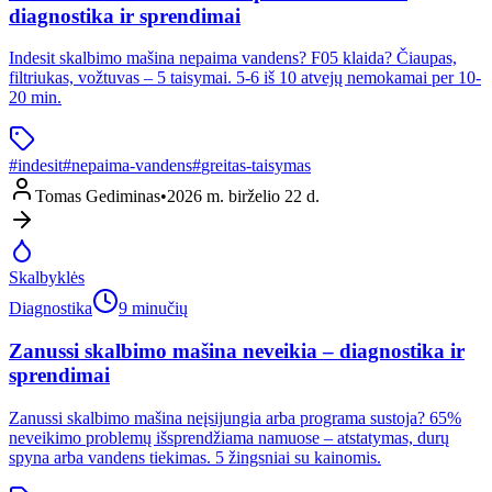
diagnostika ir sprendimai
Indesit skalbimo mašina nepaima vandens? F05 klaida? Čiaupas,
filtriukas, vožtuvas – 5 taisymai. 5-6 iš 10 atvejų nemokamai per 10-
20 min.
#
indesit
#
nepaima-vandens
#
greitas-taisymas
Tomas Gediminas
•
2026 m. birželio 22 d.
Skalbyklės
Diagnostika
9 minučių
Zanussi skalbimo mašina neveikia – diagnostika ir
sprendimai
Zanussi skalbimo mašina neįsijungia arba programa sustoja? 65%
neveikimo problemų išsprendžiama namuose – atstatymas, durų
spyna arba vandens tiekimas. 5 žingsniai su kainomis.