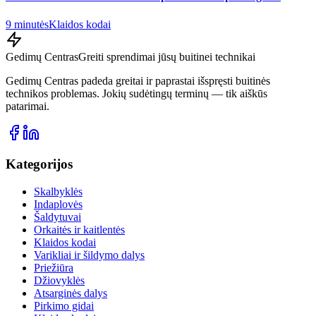
9 minutės
Klaidos kodai
Gedimų Centras
Greiti sprendimai jūsų buitinei technikai
Gedimų Centras padeda greitai ir paprastai išspręsti buitinės
technikos problemas. Jokių sudėtingų terminų — tik aiškūs
patarimai.
Kategorijos
Skalbyklės
Indaplovės
Šaldytuvai
Orkaitės ir kaitlentės
Klaidos kodai
Varikliai ir šildymo dalys
Priežiūra
Džiovyklės
Atsarginės dalys
Pirkimo gidai