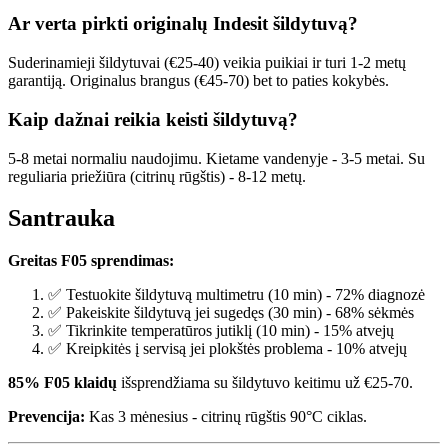
Ar verta pirkti originalų Indesit šildytuvą?
Suderinamieji šildytuvai (€25-40) veikia puikiai ir turi 1-2 metų
garantiją. Originalus brangus (€45-70) bet to paties kokybės.
Kaip dažnai reikia keisti šildytuvą?
5-8 metai normaliu naudojimu. Kietame vandenyje - 3-5 metai. Su
reguliaria priežiūra (citrinų rūgštis) - 8-12 metų.
Santrauka
Greitas F05 sprendimas:
✅ Testuokite šildytuvą multimetru (10 min) - 72% diagnozė
✅ Pakeiskite šildytuvą jei sugedęs (30 min) - 68% sėkmės
✅ Tikrinkite temperatūros jutiklį (10 min) - 15% atvejų
✅ Kreipkitės į servisą jei plokštės problema - 10% atvejų
85% F05 klaidų
išsprendžiama su šildytuvo keitimu už €25-70.
Prevencija:
Kas 3 mėnesius - citrinų rūgštis 90°C ciklas.