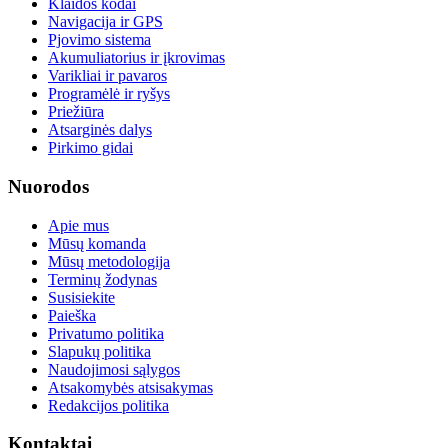
Klaidos kodai
Navigacija ir GPS
Pjovimo sistema
Akumuliatorius ir įkrovimas
Varikliai ir pavaros
Programėlė ir ryšys
Priežiūra
Atsarginės dalys
Pirkimo gidai
Nuorodos
Apie mus
Mūsų komanda
Mūsų metodologija
Terminų žodynas
Susisiekite
Paieška
Privatumo politika
Slapukų politika
Naudojimosi sąlygos
Atsakomybės atsisakymas
Redakcijos politika
Kontaktai