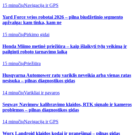
15 minučių
Navigacija ir GPS
Yard Force vejos robotai 2026 – pilna biudžetinio segmento
apžvalga: kam tinka, kam ne
15 minučių
Pirkimo gidai
Honda Miimo metinė priežiūra – kaip išlaikyti tylų veikimą ir
pailginti roboto tarnavimo laiką
15 minučių
Priežiūra
Husqvarna Automower ratų variklis neveikia arba vienas ratas
nesisuka – pilnas diagnostikos gidas
14 minučių
Varikliai ir pavaros
Segway Navimow kalibravimo klaidos, RTK signalo ir kameros
problemos – pilnas diagnostikos gidas
14 minučių
Navigacija ir GPS
Worx Landroid klaidos kodai ir pranešimai – pilnas gidas