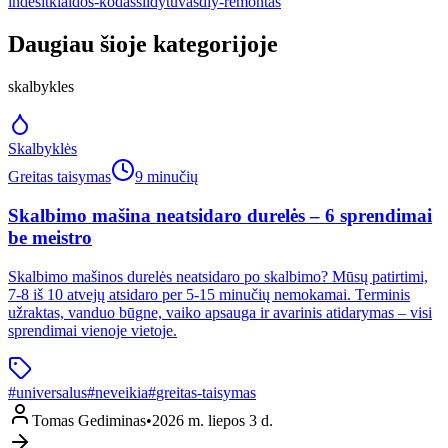
indesit
klaidos-kodas
sildytuvas
diy-remontas
Daugiau šioje kategorijoje
skalbykles
Skalbyklės
Greitas taisymas
9 minučių
Skalbimo mašina neatsidaro durelės – 6 sprendimai
be meistro
Skalbimo mašinos durelės neatsidaro po skalbimo? Mūsų patirtimi,
7-8 iš 10 atvejų atsidaro per 5-15 minučių nemokamai. Terminis
užraktas, vanduo būgne, vaiko apsauga ir avarinis atidarymas – visi
sprendimai vienoje vietoje.
#
universalus
#
neveikia
#
greitas-taisymas
Tomas Gediminas
•
2026 m. liepos 3 d.