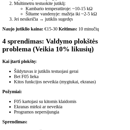
Multimetru testuokite jutiklį:
Kambario temperatūroje: ~10-15 kΩ
Šiltame vandenyje: mažėja iki ~2-5 kΩ
Jei nesikeičia → jutiklis sugedęs
Naujo jutiklio kaina:
€15-30
Keitimas:
10 minučių
4 sprendimas: Valdymo plokštės
problema (Veikia 10% likusių)
Kai įtarti plokštę:
Šildytuvas ir jutiklis testuojasi gerai
Bet F05 lieka
Kitos funkcijos neveikia (mygtukai, ekranas)
Požymiai:
F05 kartojasi su kitomis klaidomis
Ekranas mirksi ar neveikia
Programos nepersijungia
Sprendimas: