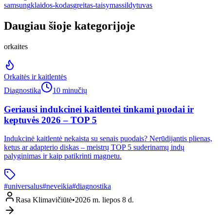
samsung
klaidos-kodas
greitas-taisymas
sildytuvas
Daugiau šioje kategorijoje
orkaites
Orkaitės ir kaitlentės
Diagnostika
10 minučių
Geriausi indukcinei kaitlentei tinkami puodai ir
keptuvės 2026 – TOP 5
Indukcinė kaitlentė nekaista su senais puodais? Nerūdijantis plienas,
ketus ar adapterio diskas – meistrų TOP 5 suderinamų indų
palyginimas ir kaip patikrinti magnetu.
#
universalus
#
neveikia
#
diagnostika
Rasa Klimavičiūtė
•
2026 m. liepos 8 d.