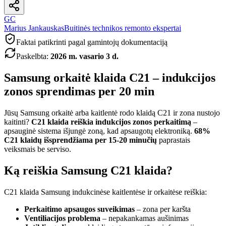
GC
Marius Jankauskas
Buitinės technikos remonto ekspertai
Faktai patikrinti pagal gamintojų dokumentaciją
Paskelbta
:
2026 m. vasario 3 d.
Samsung orkaitė klaida C21 – indukcijos
zonos sprendimas per 20 min
Jūsų Samsung orkaitė arba kaitlentė rodo klaidą C21 ir zona nustojo
kaitinti?
C21 klaida reiškia indukcijos zonos perkaitimą
–
apsauginė sistema išjungė zoną, kad apsaugotų elektroniką.
68%
C21 klaidų išsprendžiama per 15-20 minučių
paprastais
veiksmais be serviso.
Ką reiškia Samsung C21 klaida?
C21 klaida Samsung indukcinėse kaitlentėse ir orkaitėse reiškia:
Perkaitimo apsaugos suveikimas
– zona per karšta
Ventiliacijos problema
– nepakankamas aušinimas