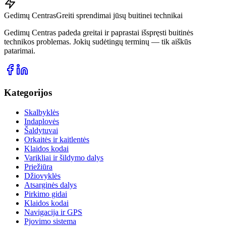
Gedimų Centras
Greiti sprendimai jūsų buitinei technikai
Gedimų Centras padeda greitai ir paprastai išspręsti buitinės
technikos problemas. Jokių sudėtingų terminų — tik aiškūs
patarimai.
Kategorijos
Skalbyklės
Indaplovės
Šaldytuvai
Orkaitės ir kaitlentės
Klaidos kodai
Varikliai ir šildymo dalys
Priežiūra
Džiovyklės
Atsarginės dalys
Pirkimo gidai
Klaidos kodai
Navigacija ir GPS
Pjovimo sistema