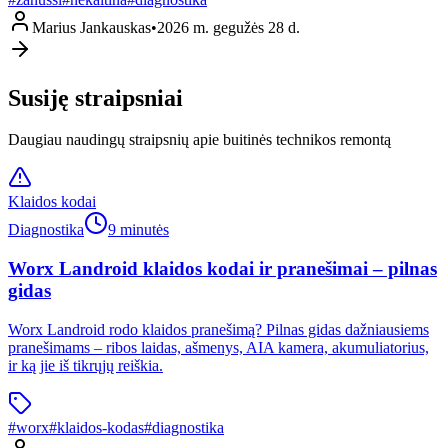
Marius Jankauskas
•
2026 m. gegužės 28 d.
Susiję straipsniai
Daugiau naudingų straipsnių apie buitinės technikos remontą
Klaidos kodai
Diagnostika
9 minutės
Worx Landroid klaidos kodai ir pranešimai – pilnas
gidas
Worx Landroid rodo klaidos pranešimą? Pilnas gidas dažniausiems
pranešimams – ribos laidas, ašmenys, AIA kamera, akumuliatorius,
ir ką jie iš tikrųjų reiškia.
#
worx
#
klaidos-kodas
#
diagnostika