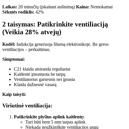
Laikas:
20 minučių (įskaitant aušinimą)
Kaina:
Nemokamai
Sėkmės rodiklis:
42%
2 taisymas: Patikrinkite ventiliaciją
(Veikia 28% atvejų)
Kodėl:
Indukcija generuoja šilumą elektronikoje. Be geros
ventiliacijos – perkaitimas.
Simptomai:
C21 klaida atsiranda reguliariai
Kaitlentė įmontuota be tarpų
Ventiliatorius garsesnis nei įprasta
Klaida dažnesnė vasarą
Kaip taisyti:
Viršutinė ventiliacija:
Patikrinkite plyšius aplink kaitlentę:
Turi būti bent 5 mm tarpas aplink
Niekada neužkimškite ventiliacijos angų