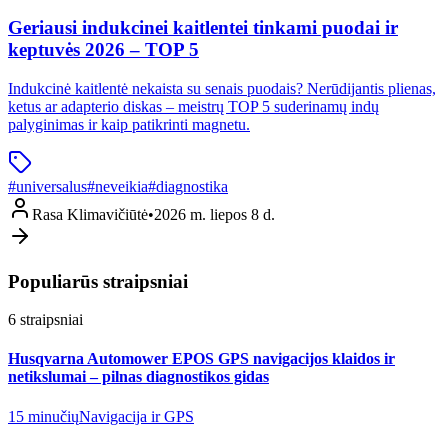
Geriausi indukcinei kaitlentei tinkami puodai ir
keptuvės 2026 – TOP 5
Indukcinė kaitlentė nekaista su senais puodais? Nerūdijantis plienas,
ketus ar adapterio diskas – meistrų TOP 5 suderinamų indų
palyginimas ir kaip patikrinti magnetu.
#
universalus
#
neveikia
#
diagnostika
Rasa Klimavičiūtė
•
2026 m. liepos 8 d.
Populiarūs straipsniai
6
straipsniai
Husqvarna Automower EPOS GPS navigacijos klaidos ir
netikslumai – pilnas diagnostikos gidas
15 minučių
Navigacija ir GPS