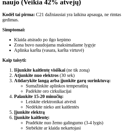
naujo (Veikia 42% atvejų)
Kodėl tai pirma:
C21 dažniausiai yra laikina apsauga, ne rimtas
gedimas.
Simptomai:
Klaida atsirado po ilgo kepimo
Zona buvo naudojama maksimaliame lygyje
Aplinka karšta (vasara, karšta virtuvė)
Kaip taisyti:
Išjunkite kaitlentę visiškai
(ne tik zoną)
Atjunkite nuo elektros
(30 sek)
Atidarykite langą arba įjunkite garų surinktuvą:
Sumažinkite aplinkos temperatūrą
Padėkite oro cirkuliacijai
Palaukite 15-20 minučių:
Leiskite elektronikai atvėsti
Nedėkite nieko ant kaitlentės
Įjunkite elektrą
Įjunkite kaitlentę:
Pradėkite nuo žemo galingumo (3-4 lygis)
Stebėkite ar klaida nekartojasi