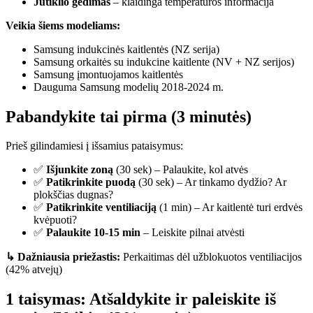
Jutiklio gedimas
– klaidinga temperatūros informacija
Veikia šiems modeliams:
Samsung indukcinės kaitlentės (NZ serija)
Samsung orkaitės su indukcine kaitlente (NV + NZ serijos)
Samsung įmontuojamos kaitlentės
Dauguma Samsung modelių 2018-2024 m.
Pabandykite tai pirma (3 minutės)
Prieš gilindamiesi į išsamius pataisymus:
✅
Išjunkite zoną
(30 sek) – Palaukite, kol atvės
✅
Patikrinkite puodą
(30 sek) – Ar tinkamo dydžio? Ar
plokščias dugnas?
✅
Patikrinkite ventiliaciją
(1 min) – Ar kaitlentė turi erdvės
kvėpuoti?
✅
Palaukite 10-15 min
– Leiskite pilnai atvėsti
↳ Dažniausia priežastis:
Perkaitimas dėl užblokuotos ventiliacijos
(42% atvejų)
1 taisymas: Atšaldykite ir paleiskite iš