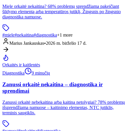
Miele orkaitė nekaitina? 68% problemų sprendžiama pakeičiant
šildymo elementą arba temperatūros jutiklį. Žingsnis po žingsnio
diagnostika namuose.
#
miele
#
nekaitina
#
diagnostika
+
1
more
Marius Jankauskas
•
2026 m. birželio 17 d.
Orkaitės ir kaitlentės
Diagnostika
9 minučių
Zanussi orkaitė nekaitina – diagnostika ir
sprendimai
Zanussi orkaitė nebekaitina arba kaitina netolygiai? 78% problemų
išsprendžiama namuose – kaitinimo elementas, NTC jutiklis,
terminis saugiklis.
#
zanussi
#
nekaitina
#
diagnostika