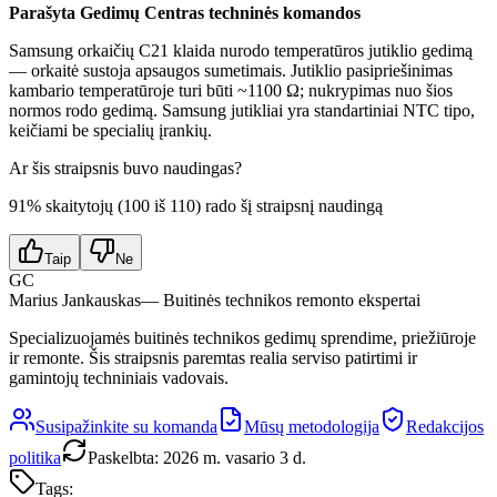
Parašyta Gedimų Centras techninės komandos
Samsung orkaičių C21 klaida nurodo temperatūros jutiklio gedimą
— orkaitė sustoja apsaugos sumetimais. Jutiklio pasipriešinimas
kambario temperatūroje turi būti ~1100 Ω; nukrypimas nuo šios
normos rodo gedimą. Samsung jutikliai yra standartiniai NTC tipo,
keičiami be specialių įrankių.
Ar šis straipsnis buvo naudingas?
91
% skaitytojų (
100
iš
110
) rado šį straipsnį naudingą
Taip
Ne
GC
Marius Jankauskas
— Buitinės technikos remonto ekspertai
Specializuojamės buitinės technikos gedimų sprendime, priežiūroje
ir remonte. Šis straipsnis paremtas realia serviso patirtimi ir
gamintojų techniniais vadovais.
Susipažinkite su komanda
Mūsų metodologija
Redakcijos
politika
Paskelbta
:
2026 m. vasario 3 d.
Tags: