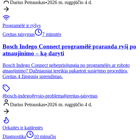
Darius Petrauskas
•
2026 m. rugpjūčio 4 d.
Programėlė ir ryšys
Greitas taisymas
7 minutės
Bosch Indego Connect programėlė praranda ryšį po
atnaujinimo – ką daryti
Bosch Indego Connect nebeprisijungia po programėlės ar roboto
atnaujinimo? Dažniausiai tereikia pakartoti susiejimo procedūrą.
Greitas 4 žingsnių sprendimas.
#
bosch-indego
#
rysio-problema
#
greitas-taisymas
Darius Petrauskas
•
2026 m. rugpjūčio 4 d.
Orkaitės ir kaitlentės
Diagnostika
10 minučių