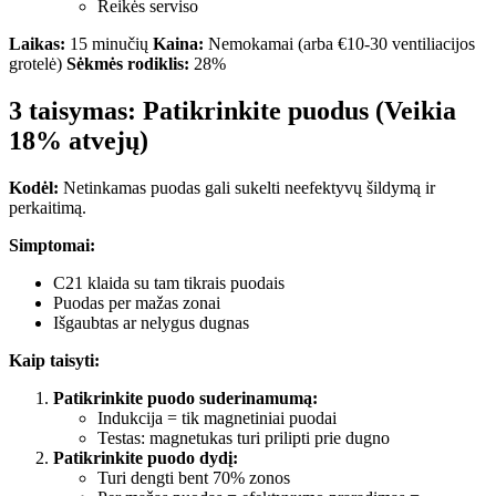
Reikės serviso
Laikas:
15 minučių
Kaina:
Nemokamai (arba €10-30 ventiliacijos
grotelė)
Sėkmės rodiklis:
28%
3 taisymas: Patikrinkite puodus (Veikia
18% atvejų)
Kodėl:
Netinkamas puodas gali sukelti neefektyvų šildymą ir
perkaitimą.
Simptomai:
C21 klaida su tam tikrais puodais
Puodas per mažas zonai
Išgaubtas ar nelygus dugnas
Kaip taisyti:
Patikrinkite puodo suderinamumą:
Indukcija = tik magnetiniai puodai
Testas: magnetukas turi prilipti prie dugno
Patikrinkite puodo dydį:
Turi dengti bent 70% zonos