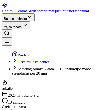
Gedimų Centras
Greiti sprendimai jūsų buitinei technikai
Buitinė technika
Vejos robotai
Pradžia
Orkaitės ir kaitlentės
Samsung orkaitė klaida C21 – indukcijos zonos
sprendimas per 20 min
orkaites
2026 m. vasario 3 d.
13 minučių
Greitas taisymas