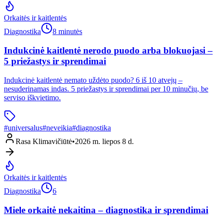
Orkaitės ir kaitlentės
Diagnostika
8 minutės
Indukcinė kaitlentė nerodo puodo arba blokuojasi –
5 priežastys ir sprendimai
Indukcinė kaitlentė nemato uždėto puodo? 6 iš 10 atvejų –
nesuderinamas indas. 5 priežastys ir sprendimai per 10 minučių, be
serviso iškvietimo.
#
universalus
#
neveikia
#
diagnostika
Rasa Klimavičiūtė
•
2026 m. liepos 8 d.
Orkaitės ir kaitlentės
Diagnostika
6
Miele orkaitė nekaitina – diagnostika ir sprendimai