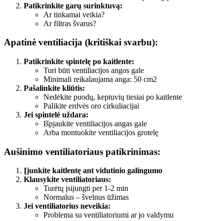
Patikrinkite garų surinktuvą:
Ar tinkamai veikia?
Ar filtras švarus?
Apatinė ventiliacija (kritiškai svarbu):
Patikrinkite spintelę po kaitlente:
Turi būti ventiliacijos angos gale
Minimali reikalaujama anga: 50 cm2
Pašalinkite kliūtis:
Nedėkite puodų, keptuvių tiesiai po kaitlente
Palikite erdvės oro cirkuliacijai
Jei spintelė uždara:
Išpjaukite ventiliacijos angas gale
Arba montuokite ventiliacijos grotelę
Aušinimo ventiliatoriaus patikrinimas:
Įjunkite kaitlentę ant vidutinio galingumo
Klausykite ventiliatoriaus:
Turėtų įsijungti per 1-2 min
Normalus – švelnus ūžimas
Jei ventiliatorius neveikia:
Problema su ventiliatoriumi ar jo valdymu