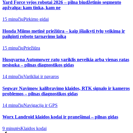
Yard Force vejos robotai 2026 – pilna biudžetinio segmento
apžvalga: kam tinka, kam ne
15 minučių
Pirkimo gidai
Honda Miimo metinė priežiūra – kaip išlaikyti tylų veikimą ir
pailginti roboto tarnavimo laiką
15 minučių
Priežiūra
Husqvarna Automower ratų variklis neveikia arba vienas ratas
nesisuka – pilnas diagnostikos gidas
14 minučių
Varikliai ir pavaros
Segway Navimow kalibravimo klaidos, RTK signalo ir kameros
problemos – pilnas diagnostikos gidas
14 minučių
Navigacija ir GPS
Worx Landroid klaidos kodai ir pranešimai – pilnas gidas
9 minutės
Klaidos kodai