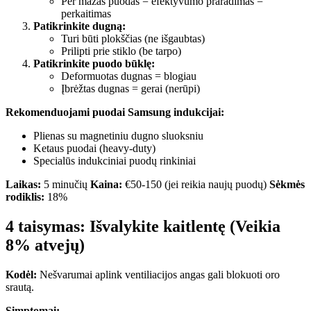
Per mažas puodas = efektyvumo praradimas =
perkaitimas
Patikrinkite dugną:
Turi būti plokščias (ne išgaubtas)
Prilipti prie stiklo (be tarpo)
Patikrinkite puodo būklę:
Deformuotas dugnas = blogiau
Įbrėžtas dugnas = gerai (nerūpi)
Rekomenduojami puodai Samsung indukcijai:
Plienas su magnetiniu dugno sluoksniu
Ketaus puodai (heavy-duty)
Specialūs indukciniai puodų rinkiniai
Laikas:
5 minučių
Kaina:
€50-150 (jei reikia naujų puodų)
Sėkmės
rodiklis:
18%
4 taisymas: Išvalykite kaitlentę (Veikia
8% atvejų)
Kodėl:
Nešvarumai aplink ventiliacijos angas gali blokuoti oro
srautą.
Simptomai: