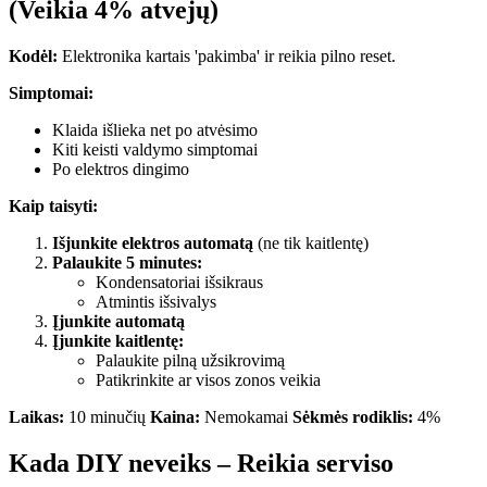
(Veikia 4% atvejų)
Kodėl:
Elektronika kartais 'pakimba' ir reikia pilno reset.
Simptomai:
Klaida išlieka net po atvėsimo
Kiti keisti valdymo simptomai
Po elektros dingimo
Kaip taisyti:
Išjunkite elektros automatą
(ne tik kaitlentę)
Palaukite 5 minutes:
Kondensatoriai išsikraus
Atmintis išsivalys
Įjunkite automatą
Įjunkite kaitlentę:
Palaukite pilną užsikrovimą
Patikrinkite ar visos zonos veikia
Laikas:
10 minučių
Kaina:
Nemokamai
Sėkmės rodiklis:
4%
Kada DIY neveiks – Reikia serviso