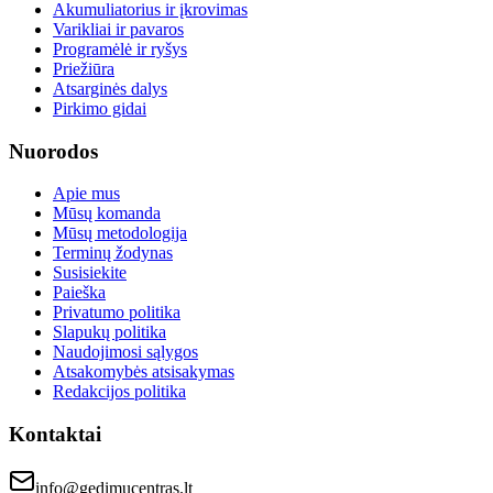
Akumuliatorius ir įkrovimas
Varikliai ir pavaros
Programėlė ir ryšys
Priežiūra
Atsarginės dalys
Pirkimo gidai
Nuorodos
Apie mus
Mūsų komanda
Mūsų metodologija
Terminų žodynas
Susisiekite
Paieška
Privatumo politika
Slapukų politika
Naudojimosi sąlygos
Atsakomybės atsisakymas
Redakcijos politika
Kontaktai
info@gedimucentras.lt