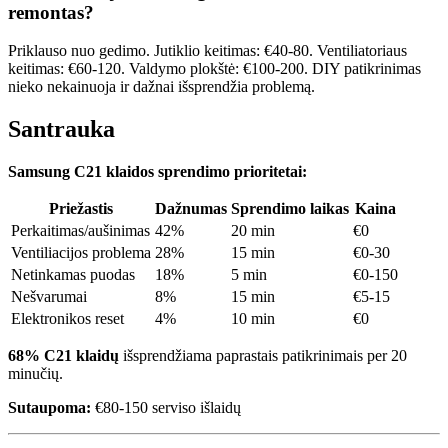
remontas?
Priklauso nuo gedimo. Jutiklio keitimas: €40-80. Ventiliatoriaus
keitimas: €60-120. Valdymo plokštė: €100-200. DIY patikrinimas
nieko nekainuoja ir dažnai išsprendžia problemą.
Santrauka
Samsung C21 klaidos sprendimo prioritetai:
Priežastis
Dažnumas
Sprendimo laikas
Kaina
Perkaitimas/aušinimas
42%
20 min
€0
Ventiliacijos problema
28%
15 min
€0-30
Netinkamas puodas
18%
5 min
€0-150
Nešvarumai
8%
15 min
€5-15
Elektronikos reset
4%
10 min
€0
68% C21 klaidų
išsprendžiama paprastais patikrinimais per 20
minučių.
Sutaupoma:
€80-150 serviso išlaidų