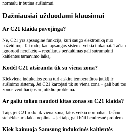
normalu ir būtina aušinimui.
Dažniausiai užduodami klausimai
Ar C21 klaida pavojinga?
Ne, C21 yra apsauginė funkcija, kuri saugo elektroniką nuo
pažeidimų. Tai rodo, kad apsaugos sistema veikia tinkamai. Tačiau
ignoruoti nereikėtų – reguliarus perkaitimas gali sutrumpinti
kaitlentės tarnavimo laiką.
Kodėl C21 atsiranda tik su viena zona?
Kiekviena indukcijos zona turi atskirą temperatūros jutiklį ir
aušinimo sistemą. Jei C21 kartojasi tik su viena zona – gali būti tos
zonos ventiliacijos ar jutiklio problema.
Ar galiu toliau naudoti kitas zonas su C21 klaida?
Taip, jei C21 rodo tik viena zona, kitos veikia normaliai. Tačiau
stebėkite ar klaida neplinta – jei taip, gali būti bendresnė problema.
Kiek kainuoja Samsung indukcinės kaitlentės