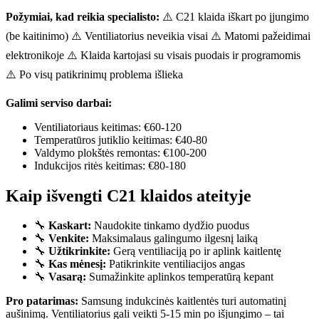
Požymiai, kad reikia specialisto:
⚠️ C21 klaida iškart po įjungimo
(be kaitinimo) ⚠️ Ventiliatorius neveikia visai ⚠️ Matomi pažeidimai
elektronikoje ⚠️ Klaida kartojasi su visais puodais ir programomis
⚠️ Po visų patikrinimų problema išlieka
Galimi serviso darbai:
Ventiliatoriaus keitimas: €60-120
Temperatūros jutiklio keitimas: €40-80
Valdymo plokštės remontas: €100-200
Indukcijos ritės keitimas: €80-180
Kaip išvengti C21 klaidos ateityje
🔧
Kaskart:
Naudokite tinkamo dydžio puodus
🔧
Venkite:
Maksimalaus galingumo ilgesnį laiką
🔧
Užtikrinkite:
Gerą ventiliaciją po ir aplink kaitlentę
🔧
Kas mėnesį:
Patikrinkite ventiliacijos angas
🔧
Vasarą:
Sumažinkite aplinkos temperatūrą kepant
Pro patarimas:
Samsung indukcinės kaitlentės turi automatinį
aušinimą. Ventiliatorius gali veikti 5-15 min po išjungimo – tai