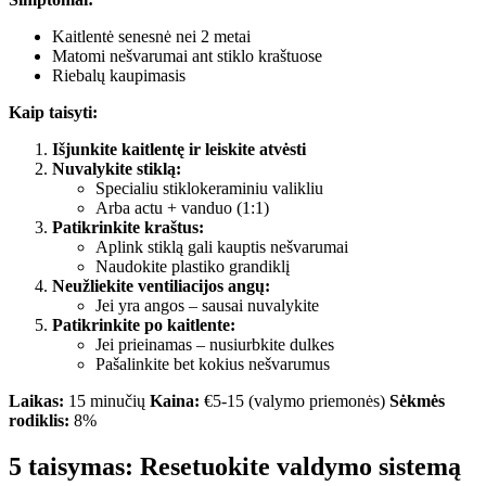
Kaitlentė senesnė nei 2 metai
Matomi nešvarumai ant stiklo kraštuose
Riebalų kaupimasis
Kaip taisyti:
Išjunkite kaitlentę ir leiskite atvėsti
Nuvalykite stiklą:
Specialiu stiklokeraminiu valikliu
Arba actu + vanduo (1:1)
Patikrinkite kraštus:
Aplink stiklą gali kauptis nešvarumai
Naudokite plastiko grandiklį
Neužliekite ventiliacijos angų:
Jei yra angos – sausai nuvalykite
Patikrinkite po kaitlente:
Jei prieinamas – nusiurbkite dulkes
Pašalinkite bet kokius nešvarumus
Laikas:
15 minučių
Kaina:
€5-15 (valymo priemonės)
Sėkmės
rodiklis:
8%
5 taisymas: Resetuokite valdymo sistemą