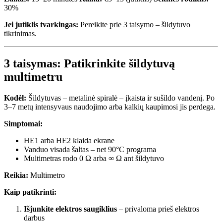
30%
Jei jutiklis tvarkingas:
Pereikite prie 3 taisymo – šildytuvo
tikrinimas.
3 taisymas: Patikrinkite šildytuvą
multimetru
Kodėl:
Šildytuvas – metalinė spiralė – įkaista ir sušildo vandenį. Po
3–7 metų intensyvaus naudojimo arba kalkių kaupimosi jis perdega.
Simptomai:
HE1 arba HE2 klaida ekrane
Vanduo visada šaltas – net 90°C programa
Multimetras rodo 0 Ω arba ∞ Ω ant šildytuvo
Reikia:
Multimetro
Kaip patikrinti:
Išjunkite elektros saugiklius
– privaloma prieš elektros
darbus