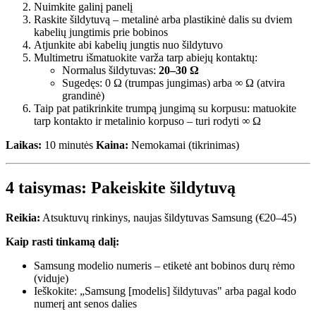
Nuimkite galinį panelį
Raskite šildytuvą – metalinė arba plastikinė dalis su dviem
kabelių jungtimis prie bobinos
Atjunkite abi kabelių jungtis nuo šildytuvo
Multimetru išmatuokite varža tarp abiejų kontaktų:
Normalus šildytuvas:
20–30 Ω
Sugedęs: 0 Ω (trumpas jungimas) arba ∞ Ω (atvira
grandinė)
Taip pat patikrinkite trumpą jungimą su korpusu: matuokite
tarp kontakto ir metalinio korpuso – turi rodyti ∞ Ω
Laikas:
10 minutės
Kaina:
Nemokamai (tikrinimas)
4 taisymas: Pakeiskite šildytuvą
Reikia:
Atsuktuvų rinkinys, naujas šildytuvas Samsung (€20–45)
Kaip rasti tinkamą dalį:
Samsung modelio numeris – etiketė ant bobinos durų rėmo
(viduje)
Ieškokite: „Samsung [modelis] šildytuvas" arba pagal kodo
numerį ant senos dalies