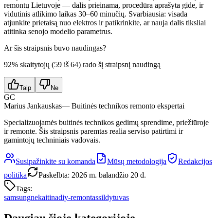
remontų Lietuvoje — dalis prieinama, procedūra aprašyta gide, ir
vidutinis atlikimo laikas 30–60 minučių. Svarbiausia: visada
atjunkite prietaisą nuo elektros ir patikrinkite, ar nauja dalis tiksliai
atitinka senojo modelio parametrus.
Ar šis straipsnis buvo naudingas?
92
% skaitytojų (
59
iš
64
) rado šį straipsnį naudingą
Taip
Ne
GC
Marius Jankauskas
— Buitinės technikos remonto ekspertai
Specializuojamės buitinės technikos gedimų sprendime, priežiūroje
ir remonte. Šis straipsnis paremtas realia serviso patirtimi ir
gamintojų techniniais vadovais.
Susipažinkite su komanda
Mūsų metodologija
Redakcijos
politika
Paskelbta
:
2026 m. balandžio 20 d.
Tags:
samsung
nekaitina
diy-remontas
sildytuvas
Daugiau šioje kategorijoje