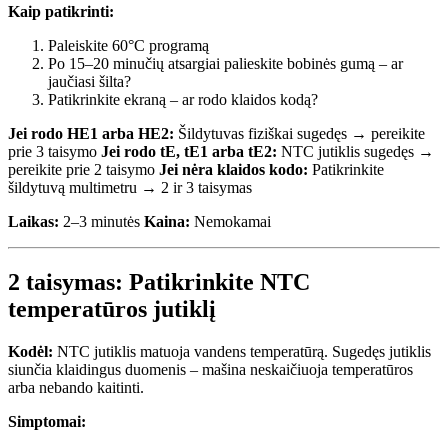
Kaip patikrinti:
Paleiskite 60°C programą
Po 15–20 minučių atsargiai palieskite bobinės gumą – ar
jaučiasi šilta?
Patikrinkite ekraną – ar rodo klaidos kodą?
Jei rodo HE1 arba HE2:
Šildytuvas fiziškai sugedęs → pereikite
prie 3 taisymo
Jei rodo tE, tE1 arba tE2:
NTC jutiklis sugedęs →
pereikite prie 2 taisymo
Jei nėra klaidos kodo:
Patikrinkite
šildytuvą multimetru → 2 ir 3 taisymas
Laikas:
2–3 minutės
Kaina:
Nemokamai
2 taisymas: Patikrinkite NTC
temperatūros jutiklį
Kodėl:
NTC jutiklis matuoja vandens temperatūrą. Sugedęs jutiklis
siunčia klaidingus duomenis – mašina neskaičiuoja temperatūros
arba nebando kaitinti.
Simptomai: