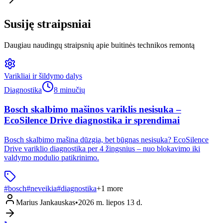
Susiję straipsniai
Daugiau naudingų straipsnių apie buitinės technikos remontą
Varikliai ir šildymo dalys
Diagnostika
8 minučių
Bosch skalbimo mašinos variklis nesisuka –
EcoSilence Drive diagnostika ir sprendimai
Bosch skalbimo mašina dūzgia, bet būgnas nesisuka? EcoSilence
Drive variklio diagnostika per 4 žingsnius – nuo blokavimo iki
valdymo modulio patikrinimo.
#
bosch
#
neveikia
#
diagnostika
+
1
more
Marius Jankauskas
•
2026 m. liepos 13 d.