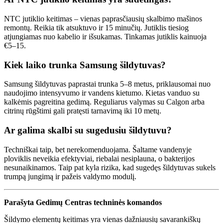
NTC jutiklio keitimas – vienas paprasčiausių skalbimo mašinos
remontų. Reikia tik atsuktuvo ir 15 minučių. Jutiklis tiesiog
atjungiamas nuo kabelio ir išsukamas. Tinkamas jutiklis kainuoja
€5–15.
Kiek laiko trunka Samsung šildytuvas?
Samsung šildytuvas paprastai trunka 5–8 metus, priklausomai nuo
naudojimo intensyvumo ir vandens kietumo. Kietas vanduo su
kalkėmis pagreitina gedimą. Reguliarus valymas su Calgon arba
citrinų rūgštimi gali pratęsti tarnavimą iki 10 metų.
Ar galima skalbi su sugedusiu šildytuvu?
Techniškai taip, bet nerekomenduojama. Šaltame vandenyje
ploviklis neveikia efektyviai, riebalai nesiplauna, o bakterijos
nesunaikinamos. Taip pat kyla rizika, kad sugedęs šildytuvas sukels
trumpą jungimą ir pažeis valdymo modulį.
Parašyta Gedimų Centras techninės komandos
Šildymo elementų keitimas yra vienas dažniausių savarankiškų