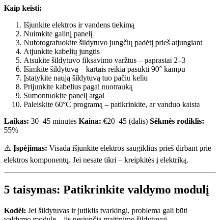
Kaip keisti:
Išjunkite elektros ir vandens tiekimą
Nuimkite galinį panelį
Nufotografuokite šildytuvo jungčių padėtį prieš atjungiant
Atjunkite kabelių jungtis
Atsukite šildytuvo fiksavimo varžtus – paprastai 2–3
Išimkite šildytuvą – kartais reikia pasukti 90° kampu
Įstatykite naują šildytuvą tuo pačiu keliu
Prijunkite kabelius pagal nuotrauką
Sumontuokite panelį atgal
Paleiskite 60°C programą – patikrinkite, ar vanduo kaista
Laikas:
30–45 minutės
Kaina:
€20–45 (dalis)
Sėkmės rodiklis:
55%
⚠️
Įspėjimas:
Visada išjunkite elektros saugiklius prieš dirbant prie
elektros komponentų. Jei nesate tikri – kreipkitės į elektriką.
5 taisymas: Patikrinkite valdymo modulį
Kodėl:
Jei šildytuvas ir jutiklis tvarkingi, problema gali būti
valdymo module – jis nesiunčia maitinimo šildytuvui.