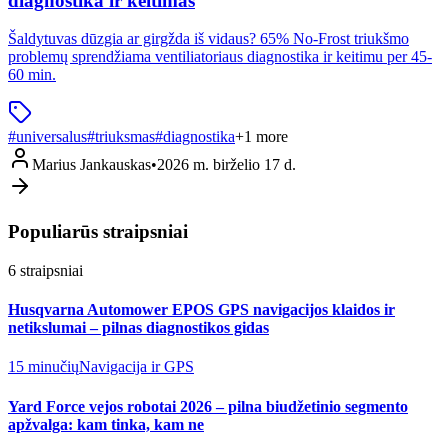
diagnostika ir keitimas
Šaldytuvas dūzgia ar girgžda iš vidaus? 65% No-Frost triukšmo
problemų sprendžiama ventiliatoriaus diagnostika ir keitimu per 45-
60 min.
#
universalus
#
triuksmas
#
diagnostika
+
1
more
Marius Jankauskas
•
2026 m. birželio 17 d.
Populiarūs straipsniai
6
straipsniai
Husqvarna Automower EPOS GPS navigacijos klaidos ir
netikslumai – pilnas diagnostikos gidas
15 minučių
Navigacija ir GPS
Yard Force vejos robotai 2026 – pilna biudžetinio segmento
apžvalga: kam tinka, kam ne