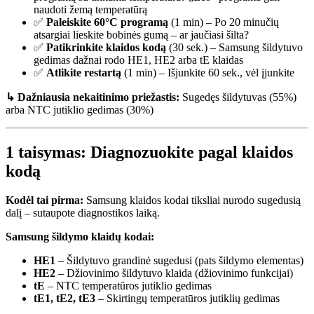
naudoti žemą temperatūrą
✅
Paleiskite 60°C programą
(1 min) – Po 20 minučių
atsargiai lieskite bobinės gumą – ar jaučiasi šilta?
✅
Patikrinkite klaidos kodą
(30 sek.) – Samsung šildytuvo
gedimas dažnai rodo HE1, HE2 arba tE klaidas
✅
Atlikite restartą
(1 min) – Išjunkite 60 sek., vėl įjunkite
↳ Dažniausia nekaitinimo priežastis:
Sugedęs šildytuvas (55%)
arba NTC jutiklio gedimas (30%)
1 taisymas: Diagnozuokite pagal klaidos
kodą
Kodėl tai pirma:
Samsung klaidos kodai tiksliai nurodo sugedusią
dalį – sutaupote diagnostikos laiką.
Samsung šildymo klaidų kodai:
HE1
– Šildytuvo grandinė sugedusi (pats šildymo elementas)
HE2
– Džiovinimo šildytuvo klaida (džiovinimo funkcijai)
tE
– NTC temperatūros jutiklio gedimas
tE1, tE2, tE3
– Skirtingų temperatūros jutiklių gedimas