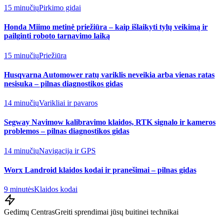
15 minučių
Pirkimo gidai
Honda Miimo metinė priežiūra – kaip išlaikyti tylų veikimą ir
pailginti roboto tarnavimo laiką
15 minučių
Priežiūra
Husqvarna Automower ratų variklis neveikia arba vienas ratas
nesisuka – pilnas diagnostikos gidas
14 minučių
Varikliai ir pavaros
Segway Navimow kalibravimo klaidos, RTK signalo ir kameros
problemos – pilnas diagnostikos gidas
14 minučių
Navigacija ir GPS
Worx Landroid klaidos kodai ir pranešimai – pilnas gidas
9 minutės
Klaidos kodai
Gedimų Centras
Greiti sprendimai jūsų buitinei technikai