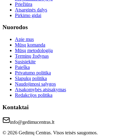
Priežiūra
Atsarginės dalys
Pirkimo gidai
Nuorodos
Apie mus
Mūsų komanda
Mūsų metodologija
Terminų žodynas
Susisiekite
Paieška
Privatumo politika
Slapukų politika
Naudojimosi sąlygos
Atsakomybės atsisakymas
Redakcijos politika
Kontaktai
info@gedimucentras.lt
© 2026 Gedimų Centras. Visos teisės saugomos.