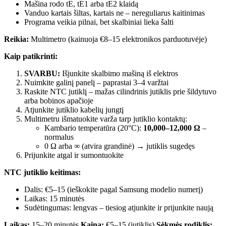
Mašina rodo tE, tE1 arba tE2 klaidą
Vanduo kartais šiltas, kartais ne – nereguliarus kaitinimas
Programa veikia pilnai, bet skalbiniai lieka šalti
Reikia:
Multimetro (kainuoja €8–15 elektronikos parduotuvėje)
Kaip patikrinti:
SVARBU:
Išjunkite skalbimo mašiną iš elektros
Nuimkite galinį panelį – paprastai 3–4 varžtai
Raskite NTC jutiklį – mažas cilindrinis jutiklis prie šildytuvo
arba bobinos apačioje
Atjunkite jutiklio kabelių jungtį
Multimetru išmatuokite varža tarp jutiklio kontaktų:
Kambario temperatūra (20°C):
10,000–12,000 Ω
–
normalus
0 Ω arba ∞ (atvira grandinė) → jutiklis sugedęs
Prijunkite atgal ir sumontuokite
NTC jutiklio keitimas:
Dalis: €5–15 (ieškokite pagal Samsung modelio numerį)
Laikas: 15 minutės
Sudėtingumas: lengvas – tiesiog atjunkite ir prijunkite naują
Laikas:
15–20 minutės
Kaina:
€5–15 (jutiklis)
Sėkmės rodiklis: