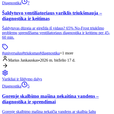
Diagnostika
7
Šaldytuvo ventiliatoriaus variklis triukšmauja –
diagnostika ir keitimas
Šaldytuvas dūzgia ar girgžda iš vidaus? 65% No-Frost triukšmo
problemų sprendžiama ventiliatoriaus diagnostika ir keitimu per 45-
60 min.
#
universalus
#
triuksmas
#
diagnostika
+
1
more
Marius Jankauskas
•
2026 m. birželio 17 d.
Varikliai ir šildymo dalys
Diagnostika
5
Gorenje skalbimo mašina nekaitina vandens –
diagnostika ir sprendimai
Gorenje skalbimo mašina nekaičia vandens ar skalbia šaltu