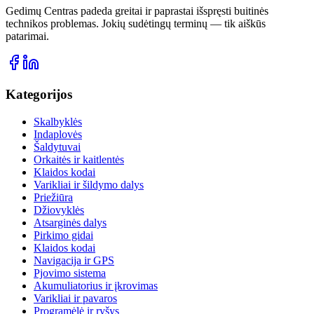
Gedimų Centras padeda greitai ir paprastai išspręsti buitinės
technikos problemas. Jokių sudėtingų terminų — tik aiškūs
patarimai.
Kategorijos
Skalbyklės
Indaplovės
Šaldytuvai
Orkaitės ir kaitlentės
Klaidos kodai
Varikliai ir šildymo dalys
Priežiūra
Džiovyklės
Atsarginės dalys
Pirkimo gidai
Klaidos kodai
Navigacija ir GPS
Pjovimo sistema
Akumuliatorius ir įkrovimas
Varikliai ir pavaros
Programėlė ir ryšys