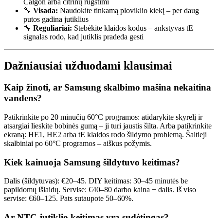
Calgon arba citrinų rūgštimi
🔧
Visada:
Naudokite tinkamą ploviklio kiekį – per daug
putos gadina jutiklius
🔧
Reguliariai:
Stebėkite klaidos kodus – ankstyvas tE
signalas rodo, kad jutiklis pradeda gesti
Dažniausiai užduodami klausimai
Kaip žinoti, ar Samsung skalbimo mašina nekaitina
vandens?
Patikrinkite po 20 minučių 60°C programos: atidarykite skyrelį ir
atsargiai lieskite bobinės gumą – ji turi jaustis šilta. Arba patikrinkite
ekraną: HE1, HE2 arba tE klaidos rodo šildymo problemą. Šaltieji
skalbiniai po 60°C programos – aiškus požymis.
Kiek kainuoja Samsung šildytuvo keitimas?
Dalis (šildytuvas): €20–45. DIY keitimas: 30–45 minutės be
papildomų išlaidų. Servise: €40–80 darbo kaina + dalis. Iš viso
servise: €60–125. Pats sutaupote 50–60%.
Ar NTC jutiklio keitimas yra sudėtingas?