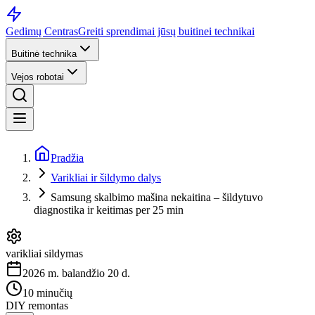
Gedimų Centras
Greiti sprendimai jūsų buitinei technikai
Buitinė technika
Vejos robotai
Pradžia
Varikliai ir šildymo dalys
Samsung skalbimo mašina nekaitina – šildytuvo
diagnostika ir keitimas per 25 min
varikliai sildymas
2026 m. balandžio 20 d.
10 minučių
DIY remontas