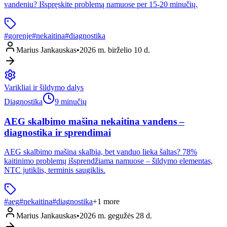
vandeniu? Išspręskite problemą namuose per 15-20 minučių.
#
gorenje
#
nekaitina
#
diagnostika
Marius Jankauskas
•
2026 m. birželio 10 d.
Varikliai ir šildymo dalys
Diagnostika
9 minučių
AEG skalbimo mašina nekaitina vandens –
diagnostika ir sprendimai
AEG skalbimo mašina skalbia, bet vanduo lieka šaltas? 78%
kaitinimo problemų išsprendžiama namuose – šildymo elementas,
NTC jutiklis, terminis saugiklis.
#
aeg
#
nekaitina
#
diagnostika
+
1
more
Marius Jankauskas
•
2026 m. gegužės 28 d.