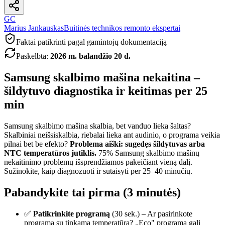
GC
Marius Jankauskas
Buitinės technikos remonto ekspertai
Faktai patikrinti pagal gamintojų dokumentaciją
Paskelbta
:
2026 m. balandžio 20 d.
Samsung skalbimo mašina nekaitina –
šildytuvo diagnostika ir keitimas per 25
min
Samsung skalbimo mašina skalbia, bet vanduo lieka šaltas?
Skalbiniai neišsiskalbia, riebalai lieka ant audinio, o programa veikia
pilnai bet be efekto?
Problema aiški: sugedęs šildytuvas arba
NTC temperatūros jutiklis.
75% Samsung skalbimo mašinų
nekaitinimo problemų išsprendžiamos pakeičiant vieną dalį.
Sužinokite, kaip diagnozuoti ir sutaisyti per 25–40 minučių.
Pabandykite tai pirma (3 minutės)
✅
Patikrinkite programą
(30 sek.) – Ar pasirinkote
programą su tinkama temperatūra? „Eco" programa gali