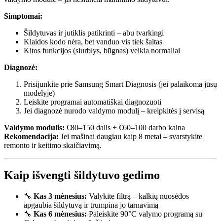
Simptomai:
Šildytuvas ir jutiklis patikrinti – abu tvarkingi
Klaidos kodo nėra, bet vanduo vis tiek šaltas
Kitos funkcijos (siurblys, būgnas) veikia normaliai
Diagnozė:
Prisijunkite prie Samsung Smart Diagnosis (jei palaikoma jūsų
modelyje)
Leiskite programai automatiškai diagnozuoti
Jei diagnozė nurodo valdymo modulį – kreipkitės į servisą
Valdymo modulis:
€80–150 dalis + €60–100 darbo kaina
Rekomendacija:
Jei mašinai daugiau kaip 8 metai – svarstykite
remonto ir keitimo skaičiavimą.
Kaip išvengti šildytuvo gedimo
🔧
Kas 3 mėnesius:
Valykite filtrą – kalkių nuosėdos
apgaubia šildytuvą ir trumpina jo tarnavimą
🔧
Kas 6 mėnesius:
Paleiskite 90°C valymo programą su