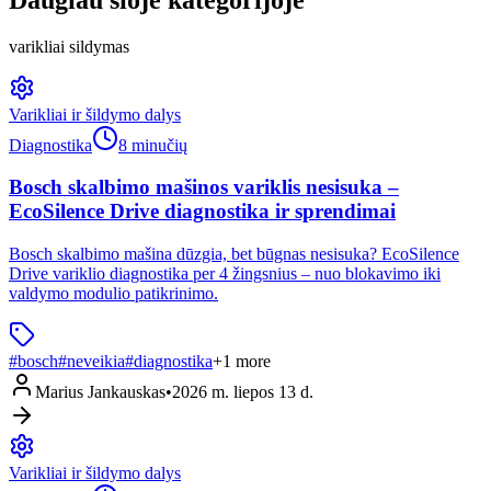
varikliai sildymas
Varikliai ir šildymo dalys
Diagnostika
8 minučių
Bosch skalbimo mašinos variklis nesisuka –
EcoSilence Drive diagnostika ir sprendimai
Bosch skalbimo mašina dūzgia, bet būgnas nesisuka? EcoSilence
Drive variklio diagnostika per 4 žingsnius – nuo blokavimo iki
valdymo modulio patikrinimo.
#
bosch
#
neveikia
#
diagnostika
+
1
more
Marius Jankauskas
•
2026 m. liepos 13 d.
Varikliai ir šildymo dalys