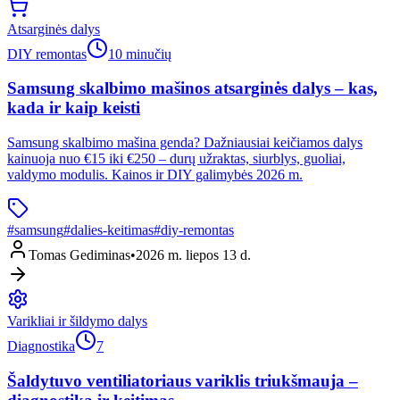
Atsarginės dalys
DIY remontas
10 minučių
Samsung skalbimo mašinos atsarginės dalys – kas,
kada ir kaip keisti
Samsung skalbimo mašina genda? Dažniausiai keičiamos dalys
kainuoja nuo €15 iki €250 – durų užraktas, siurblys, guoliai,
valdymo modulis. Kainos ir DIY galimybės 2026 m.
#
samsung
#
dalies-keitimas
#
diy-remontas
Tomas Gediminas
•
2026 m. liepos 13 d.
Varikliai ir šildymo dalys
Diagnostika
7
Šaldytuvo ventiliatoriaus variklis triukšmauja –