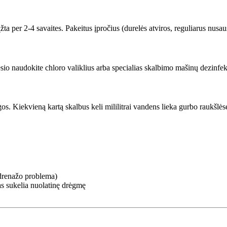
įžta per 2-4 savaites. Pakeitus įpročius (durelės atviros, reguliarus nusau
sio naudokite chloro valiklius arba specialias skalbimo mašinų dezinfe
s. Kiekvieną kartą skalbus keli mililitrai vandens lieka gurbo raukšlėse 
i drenažo problema)
 sukelia nuolatinę drėgmę