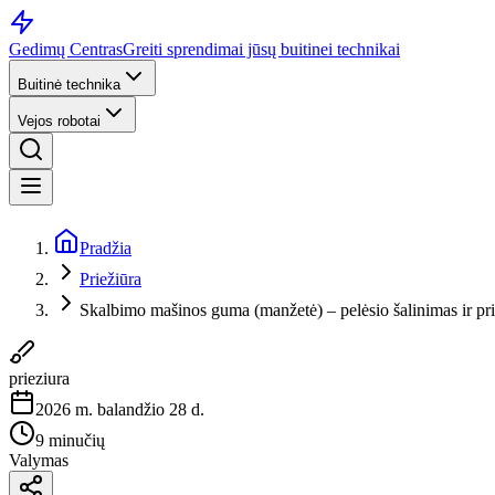
Gedimų Centras
Greiti sprendimai jūsų buitinei technikai
Buitinė technika
Vejos robotai
Pradžia
Priežiūra
Skalbimo mašinos guma (manžetė) – pelėsio šalinimas ir pri
prieziura
2026 m. balandžio 28 d.
9 minučių
Valymas