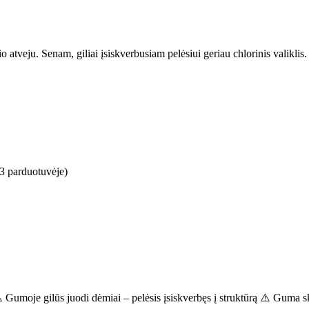
o atveju. Senam, giliai įsiskverbusiam pelėsiui geriau chlorinis valiklis.
-3 parduotuvėje)
️ Gumoje gilūs juodi dėmiai – pelėsis įsiskverbęs į struktūrą ⚠️ Guma s