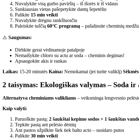
Nuvalykite visą gurbo paviršių – iš išorės ir iš vidaus
Sunkiausias vietas pašepetykite dantų šepetėliu
Palikite
15 min veikti
Nuvalykite drėgnu rankšluosčiu
Paleiskite tuščią
60°C programą
– pašalinsite cheminių medžia
⚠️
Saugumas:
Dirbkite gerai vėdinamoje patalpoje
Nemaišykite chloro su actu ar soda – cheminis degimas!
Apsaugokite akis ir rankas
Laikas:
15-20 minutės
Kaina:
Nemokamai (jei turite valiklį)
Sėkmės 
2 taisymas: Ekologiškas valymas – Soda ir 
Alternatyva cheminiams valikliams
– veiksminga lengvesnio pelėsio
Kaip valyti:
Paruoškite pastą:
2 šaukštai kepimo sodos + 1 šaukštas vand
Tepkite pastą ant pelėsio dėmių
Ant pastos užpilkite šiek tiek balto acto – susidaro putos
Palikite
30 min veikti