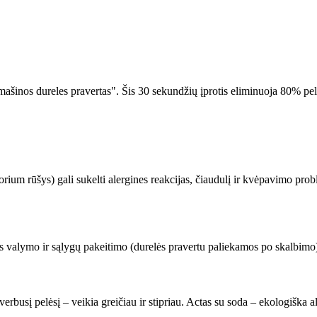
 mašinos dureles pravertas". Šis 30 sekundžių įprotis eliminuoja 80% pe
ium rūšys) gali sukelti alergines reakcijas, čiaudulį ir kvėpavimo prob
aus valymo ir sąlygų pakeitimo (durelės pravertu paliekamos po skalbimo
kverbusį pelėsį – veikia greičiau ir stipriau. Actas su soda – ekologiška