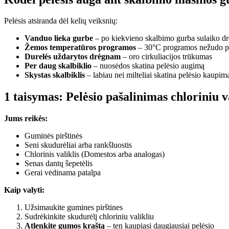
Pelėsis atsiranda dėl kelių veiksnių:
Vanduo lieka gurbe
– po kiekvieno skalbimo gurba sulaiko d
Žemos temperatūros programos
– 30°C programos nežudo pe
Durelės uždarytos drėgnam
– oro cirkuliacijos trūkumas
Per daug skalbiklio
– nuosėdos skatina pelėsio augimą
Skystas skalbiklis
– labiau nei milteliai skatina pelėsio kaupim
1 taisymas: Pelėsio pašalinimas chloriniu v
Jums reikės:
Guminės pirštinės
Seni skudurėliai arba rankšluostis
Chlorinis valiklis (Domestos arba analogas)
Senas dantų šepetėlis
Gerai vėdinama patalpa
Kaip valyti:
Užsimaukite gumines pirštines
Sudrėkinkite skudurėlį chloriniu valikliu
Atlenkite gumos kraštą
– ten kaupiasi daugiausiai pelėsio