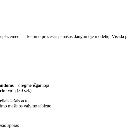
replacement" – keitimo procesas panašus daugumoje modelių. Visada p
landoms
– drėgmė išgaruoja
urbo
vidų (30 sek)
liais lašais acto
imo mašinos valymo tablette
ėsio sporas