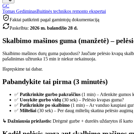
GC
Tomas Gediminas
Buitinės technikos remonto ekspertai
Faktai patikrinti pagal gamintojų dokumentaciją
Paskelbta
:
2026 m. balandžio 28 d.
Skalbimo mašinos guma (manžetė) – pelėsio
Skalbimo mašinos durų guma pajuodusi? Jaučiate pelėsio kvapą skalb
pašalinimas užtrunka 15 min ir niekur nekainuoja.
Išspręskime tai dabar.
Pabandykite tai pirma (3 minutės)
✅
Patikrinkite gurbo pakraščius
(1 min) – Atlenkite gumos kra
✅
Uosykite gurbo vidų
(30 sek) – Pelėsio kvapas guma?
✅
Patikrinkite po skalbimo
(1 min) – Ar vanduo kaupiasi gu
✅
Milteliai
(30 sek) – Per daug miltelių skatina pelėsio augimą
↳ Dažniausia priežastis:
Drėgmė gurbe + durelės uždarytos iš karto
Kodėl pelėsis auga ant skalbimo mašinos 