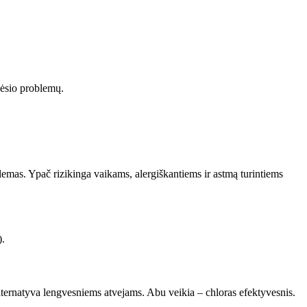
lėsio problemų.
lemas. Ypač rizikinga vaikams, alergiškantiems ir astmą turintiems
).
 alternatyva lengvesniems atvejams. Abu veikia – chloras efektyvesnis.