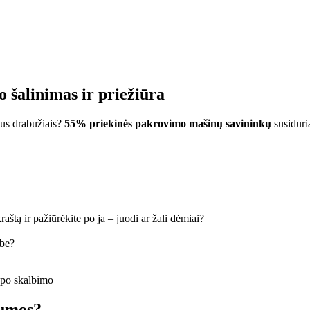
 šalinimas ir priežiūra
us drabužiais?
55% priekinės pakrovimo mašinų savininkų
susiduri
štą ir pažiūrėkite po ja – juodi ar žali dėmiai?
rbe?
 po skalbimo
gumos?