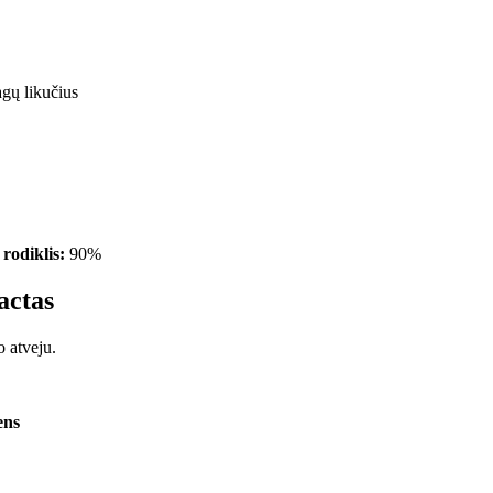
gų likučius
rodiklis:
90%
actas
 atveju.
ens