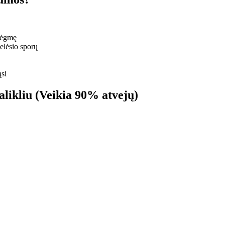
rėgmę
lėsio sporų
ąsi
alikliu (Veikia 90% atvejų)