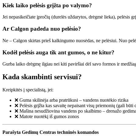
Kiek laiko pelėsis grįžta po valymo?
Jei nepasikeičiate įpročių (durelės uždarytos, drėgmė lieka), pelėsis gr
Ar Calgon padeda nuo pelėsio?
Ne – Calgon skirtas prieš kalkingumo nuosėdas, ne pelėsiui. Nuo pelė
Kodėl pelėsis auga tik ant gumos, o ne kitur?
Gurba laiko drėgmę ilgiau nei kiti paviršiai dėl savo formos ir medžiago
Kada skambinti servisui?
Kreipkitės į specialistą, jei:
❌ Guma skilinėja arba pratrūkusi – vandens nuotėkio rizika
❌ Pelėsis grįžta kas savaitę nepaisant visų priemonių (gali būt
❌ Mašina nesudžiovina vandens po skalbimo – drenažo gedimas
❌ Matote nuotėkį iš gumos zonos
Parašyta Gedimų Centras techninės komandos