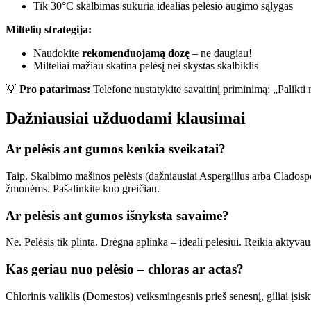
Tik 30°C skalbimas sukuria idealias pelėsio augimo sąlygas
Miltelių strategija:
Naudokite
rekomenduojamą dozę
– ne daugiau!
Milteliai mažiau skatina pelėsį nei skystas skalbiklis
💡
Pro patarimas:
Telefone nustatykite savaitinį priminimą: „Palikti
Dažniausiai užduodami klausimai
Ar pelėsis ant gumos kenkia sveikatai?
Taip. Skalbimo mašinos pelėsis (dažniausiai Aspergillus arba Cladospor
žmonėms. Pašalinkite kuo greičiau.
Ar pelėsis ant gumos išnyksta savaime?
Ne. Pelėsis tik plinta. Drėgna aplinka – ideali pelėsiui. Reikia aktyv
Kas geriau nuo pelėsio – chloras ar actas?
Chlorinis valiklis (Domestos) veiksmingesnis prieš senesnį, giliai įsis