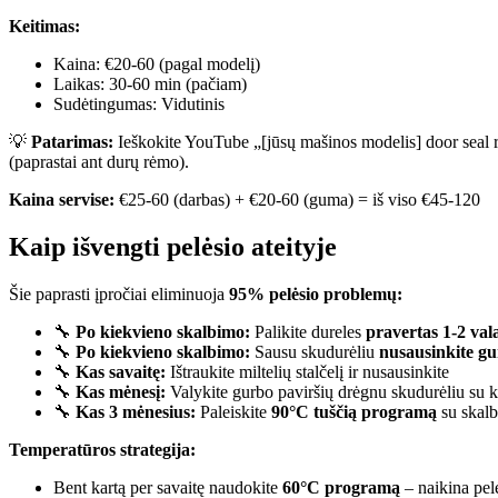
Keitimas:
Kaina: €20-60 (pagal modelį)
Laikas: 30-60 min (pačiam)
Sudėtingumas: Vidutinis
💡
Patarimas:
Ieškokite YouTube „[jūsų mašinos modelis] door seal 
(paprastai ant durų rėmo).
Kaina servise:
€25-60 (darbas) + €20-60 (guma) = iš viso €45-120
Kaip išvengti pelėsio ateityje
Šie paprasti įpročiai eliminuoja
95% pelėsio problemų:
🔧
Po kiekvieno skalbimo:
Palikite dureles
pravertas 1-2 va
🔧
Po kiekvieno skalbimo:
Sausu skudurėliu
nusausinkite g
🔧
Kas savaitę:
Ištraukite miltelių stalčelį ir nusausinkite
🔧
Kas mėnesį:
Valykite gurbo paviršių drėgnu skudurėliu su ke
🔧
Kas 3 mėnesius:
Paleiskite
90°C tuščią programą
su skalb
Temperatūros strategija:
Bent kartą per savaitę naudokite
60°C programą
– naikina pel