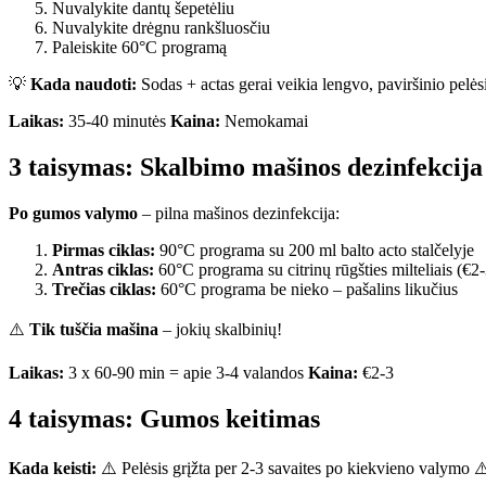
Nuvalykite dantų šepetėliu
Nuvalykite drėgnu rankšluosčiu
Paleiskite 60°C programą
💡
Kada naudoti:
Sodas + actas gerai veikia lengvo, paviršinio pelėsi
Laikas:
35-40 minutės
Kaina:
Nemokamai
3 taisymas: Skalbimo mašinos dezinfekcija
Po gumos valymo
– pilna mašinos dezinfekcija:
Pirmas ciklas:
90°C programa su 200 ml balto acto stalčelyje
Antras ciklas:
60°C programa su citrinų rūgšties milteliais (€2
Trečias ciklas:
60°C programa be nieko – pašalins likučius
⚠️
Tik tuščia mašina
– jokių skalbinių!
Laikas:
3 x 60-90 min = apie 3-4 valandos
Kaina:
€2-3
4 taisymas: Gumos keitimas
Kada keisti:
⚠️ Pelėsis grįžta per 2-3 savaites po kiekvieno valymo ⚠