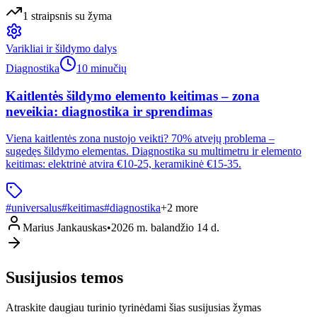
1
straipsnis
su žyma
Varikliai ir šildymo dalys
Diagnostika
10 minučių
Kaitlentės šildymo elemento keitimas – zona
neveikia: diagnostika ir sprendimas
Viena kaitlentės zona nustojo veikti? 70% atvejų problema –
sugedęs šildymo elementas. Diagnostika su multimetru ir elemento
keitimas: elektrinė atvira €10-25, keramikinė €15-35.
#
universalus
#
keitimas
#
diagnostika
+
2
more
Marius Jankauskas
•
2026 m. balandžio 14 d.
Susijusios temos
Atraskite daugiau turinio tyrinėdami šias susijusias žymas