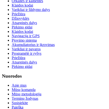
Orkaitės ir kaitlentės
Klaidos kodai
Varikliai ir šildymo dalys
Priežiūra
Džiovyklės
Atsarginės dalys
Pirkimo gidai
Klaidos kodai
Navigacija ir GPS
Pjovimo sistema
Akumuliatorius ir įkrovimas
Varikliai ir pavaros
Programėlė ir ryšys
Priežiūra
Atsarginės dalys
Pirkimo gidai
Nuorodos
Apie mus
Mūsų komanda
Mūsų metodologija
Terminų žodynas
Susisiekite
Paieška