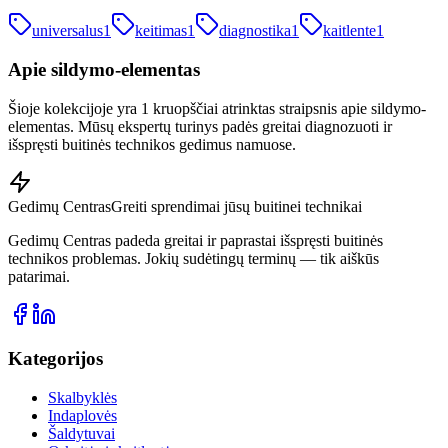
universalus
1
keitimas
1
diagnostika
1
kaitlente
1
Apie
sildymo-elementas
Šioje kolekcijoje yra 1 kruopščiai atrinktas straipsnis apie sildymo-
elementas. Mūsų ekspertų turinys padės greitai diagnozuoti ir
išspręsti buitinės technikos gedimus namuose.
Gedimų Centras
Greiti sprendimai jūsų buitinei technikai
Gedimų Centras padeda greitai ir paprastai išspręsti buitinės
technikos problemas. Jokių sudėtingų terminų — tik aiškūs
patarimai.
Kategorijos
Skalbyklės
Indaplovės
Šaldytuvai