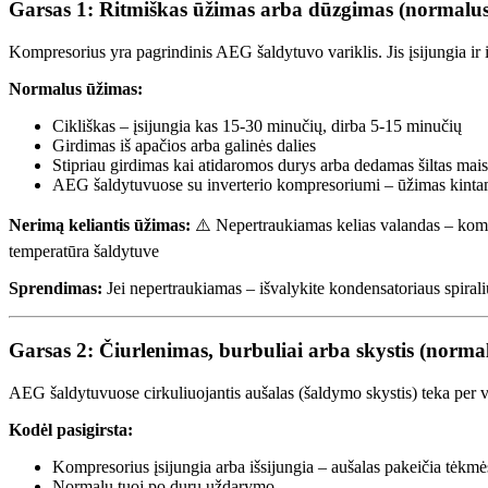
Garsas 1: Ritmiškas ūžimas arba dūzgimas (normalus
Kompresorius yra pagrindinis AEG šaldytuvo variklis. Jis įsijungia ir 
Normalus ūžimas:
Cikliškas – įsijungia kas 15-30 minučių, dirba 5-15 minučių
Girdimas iš apačios arba galinės dalies
Stipriau girdimas kai atidaromos durys arba dedamas šiltas mais
AEG šaldytuvuose su inverterio kompresoriumi – ūžimas kintam
Nerimą keliantis ūžimas:
⚠️ Nepertraukiamas kelias valandas – kompr
temperatūra šaldytuve
Sprendimas:
Jei nepertraukiamas – išvalykite kondensatoriaus spiraliu
Garsas 2: Čiurlenimas, burbuliai arba skystis (norma
AEG šaldytuvuose cirkuliuojantis aušalas (šaldymo skystis) teka per
Kodėl pasigirsta:
Kompresorius įsijungia arba išsijungia – aušalas pakeičia tėkmė
Normalu tuoj po durų uždarymo