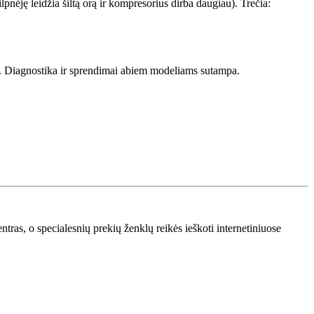
lpnėję leidžia šiltą orą ir kompresorius dirba daugiau). Trečia:
ki. Diagnostika ir sprendimai abiem modeliams sutampa.
as, o specialesnių prekių ženklų reikės ieškoti internetiniuose