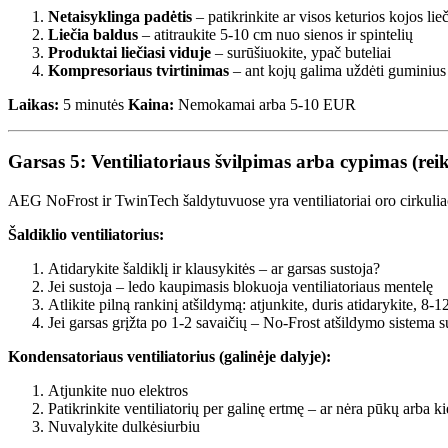
Netaisyklinga padėtis
– patikrinkite ar visos keturios kojos l
Liečia baldus
– atitraukite 5-10 cm nuo sienos ir spintelių
Produktai liečiasi viduje
– surūšiuokite, ypač buteliai
Kompresoriaus tvirtinimas
– ant kojų galima uždėti guminius
Laikas:
5 minutės
Kaina:
Nemokamai arba 5-10 EUR
Garsas 5: Ventiliatoriaus švilpimas arba cypimas (reiki
AEG NoFrost ir TwinTech šaldytuvuose yra ventiliatoriai oro cirkuliaci
Šaldiklio ventiliatorius:
Atidarykite šaldiklį ir klausykitės – ar garsas sustoja?
Jei sustoja – ledo kaupimasis blokuoja ventiliatoriaus mentelę
Atlikite pilną rankinį atšildymą: atjunkite, duris atidarykite, 8-
Jei garsas grįžta po 1-2 savaičių – No-Frost atšildymo sistema 
Kondensatoriaus ventiliatorius (galinėje dalyje):
Atjunkite nuo elektros
Patikrinkite ventiliatorių per galinę ertmę – ar nėra pūkų arba ki
Nuvalykite dulkėsiurbiu