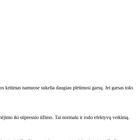
os kritimas namuose sukelia daugiau plėtimosi garsų. Jei garsas toks
mėjimo iki stipresnio ūžimo. Tai normalu ir rodo efektyvų veikimą.