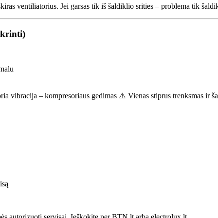
ventiliatorius. Jei garsas tik iš šaldiklio srities – problema tik šaldikl
krinti)
rmalu
ia vibracija – kompresoriaus gedimas ⚠️ Vienas stiprus trenksmas ir šald
isą
 autorizuoti servisai. Ieškokite per BTN.lt arba electrolux.lt.