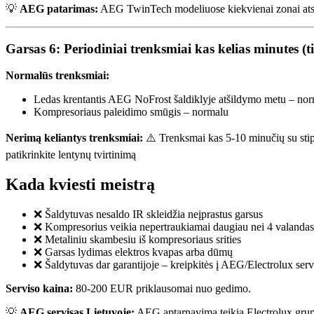
💡
AEG patarimas:
AEG TwinTech modeliuose kiekvienai zonai atskiras 
Garsas 6: Periodiniai trenksmiai kas kelias minutes (ti
Normalūs trenksmiai:
Ledas krentantis AEG NoFrost šaldiklyje atšildymo metu – no
Kompresoriaus paleidimo smūgis – normalu
Nerimą keliantys trenksmiai:
⚠️ Trenksmai kas 5-10 minučių su stipr
patikrinkite lentynų tvirtinimą
Kada kviesti meistrą
❌ Šaldytuvas nesaldo IR skleidžia neįprastus garsus
❌ Kompresorius veikia nepertraukiamai daugiau nei 4 valandas
❌ Metaliniu skambesiu iš kompresoriaus srities
❌ Garsas lydimas elektros kvapas arba dūmų
❌ Šaldytuvas dar garantijoje – kreipkitės į AEG/Electrolux serv
Serviso kaina:
80-200 EUR priklausomai nuo gedimo.
💡
AEG servisas Lietuvoje:
AEG aptarnavimą teikia Electrolux grupės