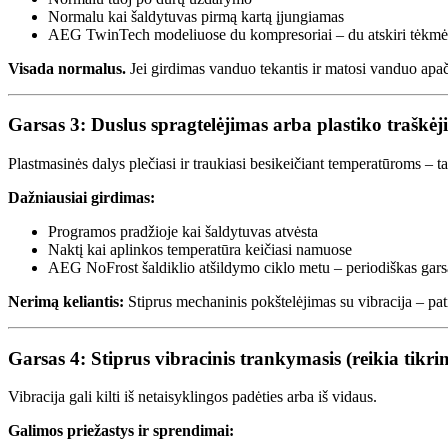
Normalu kai šaldytuvas pirmą kartą įjungiamas
AEG TwinTech modeliuose du kompresoriai – du atskiri tėkmės
Visada normalus.
Jei girdimas vanduo tekantis ir matosi vanduo apači
Garsas 3: Duslus spragtelėjimas arba plastiko traškė
Plastmasinės dalys plečiasi ir traukiasi besikeičiant temperatūroms – ta
Dažniausiai girdimas:
Programos pradžioje kai šaldytuvas atvėsta
Naktį kai aplinkos temperatūra keičiasi namuose
AEG NoFrost šaldiklio atšildymo ciklo metu – periodiškas gar
Nerimą keliantis:
Stiprus mechaninis pokštelėjimas su vibracija – pati
Garsas 4: Stiprus vibracinis trankymasis (reikia tikrin
Vibracija gali kilti iš netaisyklingos padėties arba iš vidaus.
Galimos priežastys ir sprendimai: