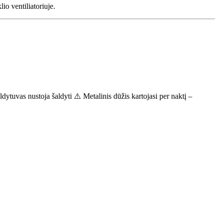
io ventiliatoriuje.
ytuvas nustoja šaldyti ⚠️ Metalinis dūžis kartojasi per naktį –