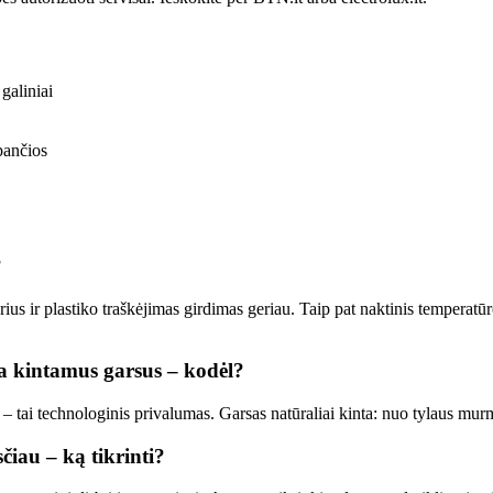
 galiniai
pančios
?
us ir plastiko traškėjimas girdimas geriau. Taip pat naktinis temperatūr
a kintamus garsus – kodėl?
 tai technologinis privalumas. Garsas natūraliai kinta: nuo tylaus mur
iau – ką tikrinti?