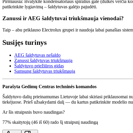
Pirmiausia: išvalykite kondensatoriaus spiralius gale (dulkės verčia kom
patikrinkite lygiavimą – šaldytuvas galėjo pajudėti.
Zanussi ir AEG šaldytuvai triukšmauja vienodai?
Taip – abu priklauso Electrolux grupei ir naudoja labai panašias sist
Susijęs turinys
AEG šaldytuvas nešaldo
Zanussi šaldytuvas triukšmauja
Šaldytuvo priežiūros gidas
Samsung šaldytuvas triukšmauja
Parašyta Gedimų Centras techninės komandos
Šaldytuvo dalių prieinamumas Lietuvoje labai skiriasi priklausomai n
tiekėjuose. Prieš užsakydami dalį — du kartus patikrinkite modelio num
Ar šis straipsnis buvo naudingas?
77
% skaitytojų (
46
iš
60
) rado šį straipsnį naudingą