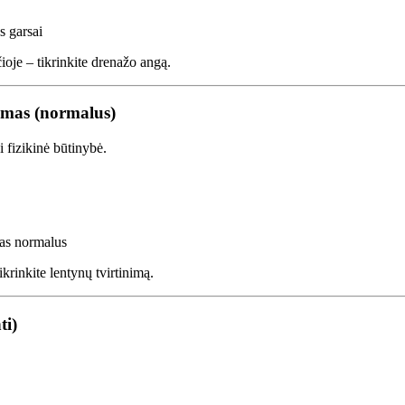
 garsai
oje – tikrinkite drenažo angą.
jimas (normalus)
i fizikinė būtinybė.
sas normalus
krinkite lentynų tvirtinimą.
ti)