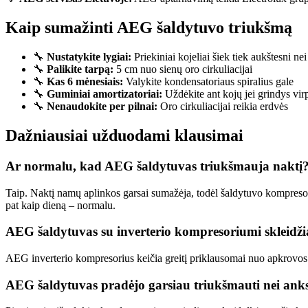
Kaip sumažinti AEG šaldytuvo triukšmą
🔧
Nustatykite lygiai:
Priekiniai kojeliai šiek tiek aukštesni nei
🔧
Palikite tarpą:
5 cm nuo sienų oro cirkuliacijai
🔧
Kas 6 mėnesiais:
Valykite kondensatoriaus spiralius gale
🔧
Guminiai amortizatoriai:
Uždėkite ant kojų jei grindys vir
🔧
Nenaudokite per pilnai:
Oro cirkuliacijai reikia erdvės
Dažniausiai užduodami klausimai
Ar normalu, kad AEG šaldytuvas triukšmauja naktį
Taip. Naktį namų aplinkos garsai sumažėja, todėl šaldytuvo kompresori
pat kaip dieną – normalu.
AEG šaldytuvas su inverterio kompresoriumi skleidži
AEG inverterio kompresorius keičia greitį priklausomai nuo apkrovos –
AEG šaldytuvas pradėjo garsiau triukšmauti nei anksč