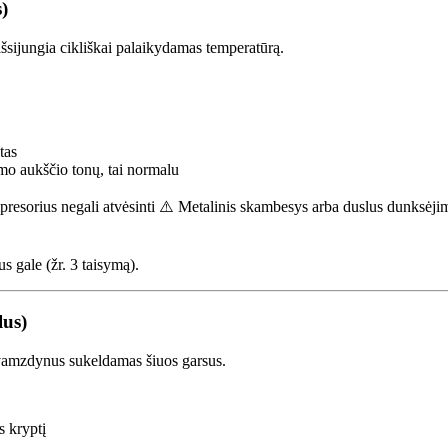
)
išsijungia cikliškai palaikydamas temperatūrą.
tas
o aukščio tonų, tai normalu
esorius negali atvėsinti ⚠️ Metalinis skambesys arba duslus dunksėjima
s gale (žr. 3 taisymą).
lus)
 vamzdynus sukeldamas šiuos garsus.
s kryptį