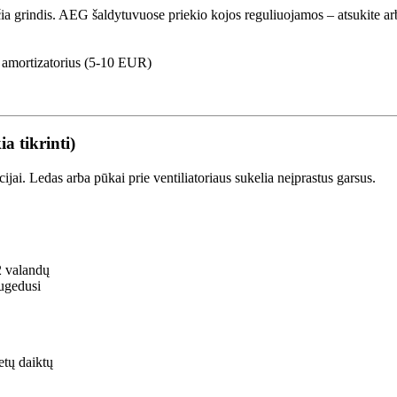
iečia grindis. AEG šaldytuvuose priekio kojos reguliuojamos – atsukite a
 amortizatorius (5-10 EUR)
a tikrinti)
jai. Ledas arba pūkai prie ventiliatoriaus sukelia neįprastus garsus.
12 valandų
sugedusi
etų daiktų