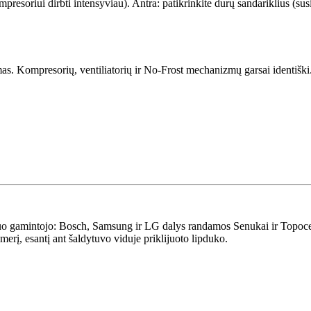
presoriui dirbti intensyviau). Antra: patikrinkite durų sandariklius (susi
emas. Kompresorių, ventiliatorių ir No-Frost mechanizmų garsai identiš
uo gamintojo: Bosch, Samsung ir LG dalys randamos Senukai ir Topocentr
erį, esantį ant šaldytuvo viduje priklijuoto lipduko.