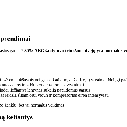
 sprendimai
rastus garsus?
80% AEG šaldytuvų triukšmo atvejų yra normalus vei
ti 1-2 cm aukštesnis nei galas, kad durys užsidarytų savaime. Nelygi padė
 nuo sienos ir baldų kondensatoriaus vėsinimui
 indai liečiantys lentynas sukelia papildomus garsus
as leidžia šiltam orui vidun ir kompresorius dirba intensyviau
o ženklu, bet tai normalus veikimas
ą keliantys