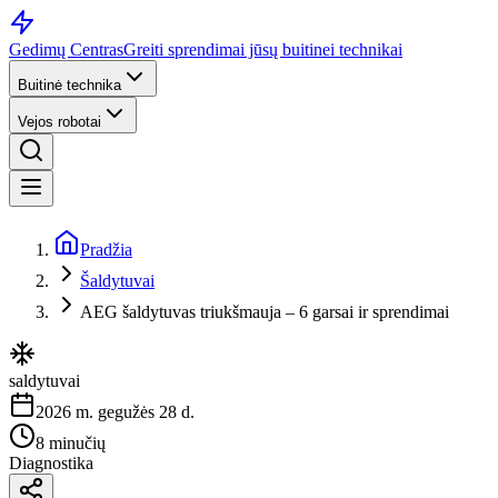
Gedimų Centras
Greiti sprendimai jūsų buitinei technikai
Buitinė technika
Vejos robotai
Pradžia
Šaldytuvai
AEG šaldytuvas triukšmauja – 6 garsai ir sprendimai
saldytuvai
2026 m. gegužės 28 d.
8 minučių
Diagnostika