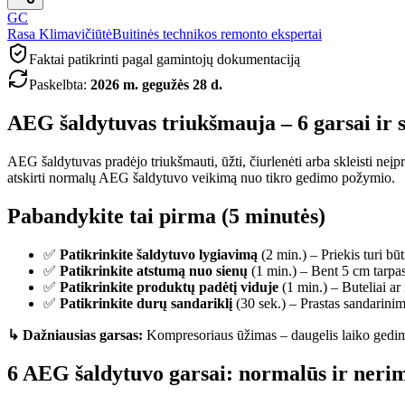
GC
Rasa Klimavičiūtė
Buitinės technikos remonto ekspertai
Faktai patikrinti pagal gamintojų dokumentaciją
Paskelbta
:
2026 m. gegužės 28 d.
AEG šaldytuvas triukšmauja – 6 garsai ir
AEG šaldytuvas pradėjo triukšmauti, ūžti, čiurlenėti arba skleisti neįp
atskirti normalų AEG šaldytuvo veikimą nuo tikro gedimo požymio.
Pabandykite tai pirma (5 minutės)
✅
Patikrinkite šaldytuvo lygiavimą
(2 min.) – Priekis turi bū
✅
Patikrinkite atstumą nuo sienų
(1 min.) – Bent 5 cm tarpas
✅
Patikrinkite produktų padėtį viduje
(1 min.) – Buteliai ar
✅
Patikrinkite durų sandariklį
(30 sek.) – Prastas sandarinim
↳ Dažniausias garsas:
Kompresoriaus ūžimas – daugelis laiko gedim
6 AEG šaldytuvo garsai: normalūs ir nerim