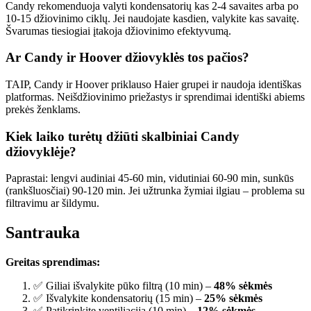
Candy rekomenduoja valyti kondensatorių kas 2-4 savaites arba po
10-15 džiovinimo ciklų. Jei naudojate kasdien, valykite kas savaitę.
Švarumas tiesiogiai įtakoja džiovinimo efektyvumą.
Ar Candy ir Hoover džiovyklės tos pačios?
TAIP, Candy ir Hoover priklauso Haier grupei ir naudoja identiškas
platformas. Neišdžiovinimo priežastys ir sprendimai identiški abiems
prekės ženklams.
Kiek laiko turėtų džiūti skalbiniai Candy
džiovyklėje?
Paprastai: lengvi audiniai 45-60 min, vidutiniai 60-90 min, sunkūs
(rankšluosčiai) 90-120 min. Jei užtrunka žymiai ilgiau – problema su
filtravimu ar šildymu.
Santrauka
Greitas sprendimas:
✅ Giliai išvalykite pūko filtrą (10 min) –
48% sėkmės
✅ Išvalykite kondensatorių (15 min) –
25% sėkmės
✅ Patikrinkite ventiliaciją (10 min) –
12% sėkmės