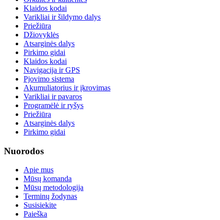
Klaidos kodai
Varikliai ir šildymo dalys
Priežiūra
Džiovyklės
Atsarginės dalys
Pirkimo gidai
Klaidos kodai
Navigacija ir GPS
Pjovimo sistema
Akumuliatorius ir įkrovimas
Varikliai ir pavaros
Programėlė ir ryšys
Priežiūra
Atsarginės dalys
Pirkimo gidai
Nuorodos
Apie mus
Mūsų komanda
Mūsų metodologija
Terminų žodynas
Susisiekite
Paieška