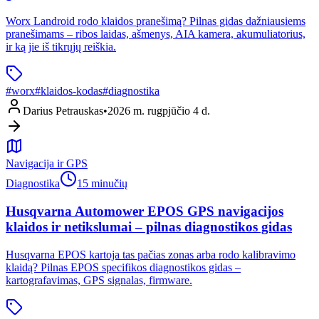
Worx Landroid rodo klaidos pranešimą? Pilnas gidas dažniausiems
pranešimams – ribos laidas, ašmenys, AIA kamera, akumuliatorius,
ir ką jie iš tikrųjų reiškia.
#
worx
#
klaidos-kodas
#
diagnostika
Darius Petrauskas
•
2026 m. rugpjūčio 4 d.
Navigacija ir GPS
Diagnostika
15 minučių
Husqvarna Automower EPOS GPS navigacijos
klaidos ir netikslumai – pilnas diagnostikos gidas
Husqvarna EPOS kartoja tas pačias zonas arba rodo kalibravimo
klaidą? Pilnas EPOS specifikos diagnostikos gidas –
kartografavimas, GPS signalas, firmware.