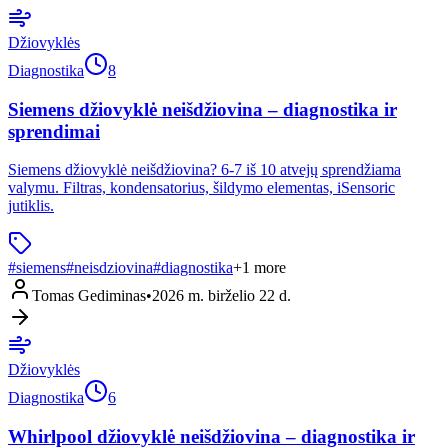
Džiovyklės
Diagnostika
8
Siemens džiovyklė neišdžiovina – diagnostika ir
sprendimai
Siemens džiovyklė neišdžiovina? 6-7 iš 10 atvejų sprendžiama
valymu. Filtras, kondensatorius, šildymo elementas, iSensoric
jutiklis.
#
siemens
#
neisdziovina
#
diagnostika
+
1
more
Tomas Gediminas
•
2026 m. birželio 22 d.
Džiovyklės
Diagnostika
6
Whirlpool džiovyklė neišdžiovina – diagnostika ir