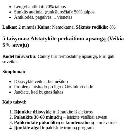
Lengvi audiniai: 70% talpos
Sunkūs audiniai (rankšluosčiai): 50% talpos
Antklodės, pagalvės: 1 vienetas
Laikas:
2 minutės
Kaina:
Nemokamai
Sėkmės rodiklis:
8%
5 taisymas: Atstatykite perkaitimo apsaugą (Veikia
5% atvejų)
Kodėl tai svarbu:
Candy turi termostatinę apsaugą, kuri gali
suveikti.
Simptomai:
Džiovyklė veikia, bet nešildo
Problema atsirado po ilgo džiovinimo ciklo
Jaučiate, kad būgnas šaltas
Kaip taisyti:
Išjunkite džiovyklę
ir ištraukite iš elektros
Palaukite 30-60 minučių
– leiskite visiškai atvėsti
Patikrinkite pūko filtrą ir kondensatorių
– ar švarūs?
Įjunkite atgal
ir paleiskite trumpą programą