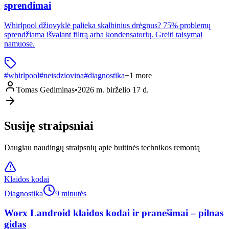
sprendimai
Whirlpool džiovyklė palieka skalbinius drėgnus? 75% problemų
sprendžiama išvalant filtrą arba kondensatorių. Greiti taisymai
namuose.
#
whirlpool
#
neisdziovina
#
diagnostika
+
1
more
Tomas Gediminas
•
2026 m. birželio 17 d.
Susiję straipsniai
Daugiau naudingų straipsnių apie buitinės technikos remontą
Klaidos kodai
Diagnostika
9 minutės
Worx Landroid klaidos kodai ir pranešimai – pilnas
gidas