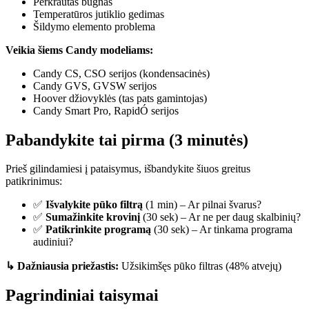
Perkrautas būgnas
Temperatūros jutiklio gedimas
Šildymo elemento problema
Veikia šiems Candy modeliams:
Candy CS, CSO serijos (kondensacinės)
Candy GVS, GVSW serijos
Hoover džiovyklės (tas pats gamintojas)
Candy Smart Pro, RapidÓ serijos
Pabandykite tai pirma (3 minutės)
Prieš gilindamiesi į pataisymus, išbandykite šiuos greitus
patikrinimus:
✅
Išvalykite pūko filtrą
(1 min) – Ar pilnai švarus?
✅
Sumažinkite krovinį
(30 sek) – Ar ne per daug skalbinių?
✅
Patikrinkite programą
(30 sek) – Ar tinkama programa
audiniui?
↳ Dažniausia priežastis:
Užsikimšęs pūko filtras (48% atvejų)
Pagrindiniai taisymai