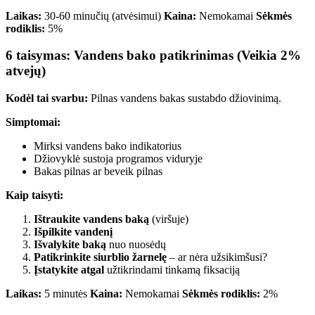
Laikas:
30-60 minučių (atvėsimui)
Kaina:
Nemokamai
Sėkmės
rodiklis:
5%
6 taisymas: Vandens bako patikrinimas (Veikia 2%
atvejų)
Kodėl tai svarbu:
Pilnas vandens bakas sustabdo džiovinimą.
Simptomai:
Mirksi vandens bako indikatorius
Džiovyklė sustoja programos viduryje
Bakas pilnas ar beveik pilnas
Kaip taisyti:
Ištraukite vandens baką
(viršuje)
Išpilkite vandenį
Išvalykite baką
nuo nuosėdų
Patikrinkite siurblio žarnelę
– ar nėra užsikimšusi?
Įstatykite atgal
užtikrindami tinkamą fiksaciją
Laikas:
5 minutės
Kaina:
Nemokamai
Sėkmės rodiklis:
2%