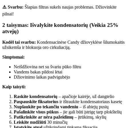
⚠️ Svarbu:
Šlapias filtras sukels naujas problemas. Džiovinkite
pilnai!
2 taisymas: Išvalykite kondensatorių (Veikia 25%
atvejų)
Kodėl tai svarbu:
Kondensacinėse Candy džiovyklėse šilumokaitis
užsikemša ir blokuoja oro cirkuliaciją.
Simptomai:
Neišdžiovina net su švariu pūko filtru
Vandens bakas pildosi lėtai
Džiovinimo laikas padvigubėjo
Kaip taisyti:
Raskite kondensatorių
– apačioje kairėje, už dangtelio
Paspauskite fiksatorius
ir ištraukite kondensatoriaus kasetę
Nuplaukite po tekančiu vandeniu
– iš abiejų pusių
Pašalinkite visus pūkus
– jie gali būti įstrigę tarp plokštelių
Patikrinkite ar nėra pažeidimų
– įtrūkimų, skylių
Leiskite nudžiūti
30 minučių
Įstatykite atgal
užtikrindami tinkamą fiksaciją