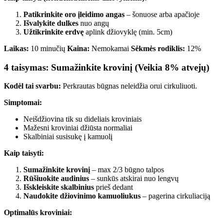
Patikrinkite oro įleidimo angas
– šonuose arba apačioje
Išvalykite dulkes
nuo angų
Užtikrinkite erdvę
aplink džiovyklę (min. 5cm)
Laikas:
10 minučių
Kaina:
Nemokamai
Sėkmės rodiklis:
12%
4 taisymas: Sumažinkite krovinį (Veikia 8% atvejų)
Kodėl tai svarbu:
Perkrautas būgnas neleidžia orui cirkuliuoti.
Simptomai:
Neišdžiovina tik su dideliais kroviniais
Mažesni kroviniai džiūsta normaliai
Skalbiniai susisukę į kamuolį
Kaip taisyti:
Sumažinkite krovinį
– max 2/3 būgno talpos
Rūšiuokite audinius
– sunkūs atskirai nuo lengvų
Išskleiskite skalbinius
prieš dedant
Naudokite džiovinimo kamuoliukus
– pagerina cirkuliaciją
Optimalūs kroviniai: