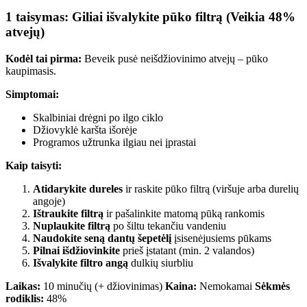
1 taisymas: Giliai išvalykite pūko filtrą (Veikia 48%
atvejų)
Kodėl tai pirma:
Beveik pusė neišdžiovinimo atvejų – pūko
kaupimasis.
Simptomai:
Skalbiniai drėgni po ilgo ciklo
Džiovyklė karšta išorėje
Programos užtrunka ilgiau nei įprastai
Kaip taisyti:
Atidarykite dureles
ir raskite pūko filtrą (viršuje arba durelių
angoje)
Ištraukite filtrą
ir pašalinkite matomą pūką rankomis
Nuplaukite filtrą
po šiltu tekančiu vandeniu
Naudokite seną dantų šepetėlį
įsisenėjusiems pūkams
Pilnai išdžiovinkite
prieš įstatant (min. 2 valandos)
Išvalykite filtro angą
dulkių siurbliu
Laikas:
10 minučių (+ džiovinimas)
Kaina:
Nemokamai
Sėkmės
rodiklis:
48%