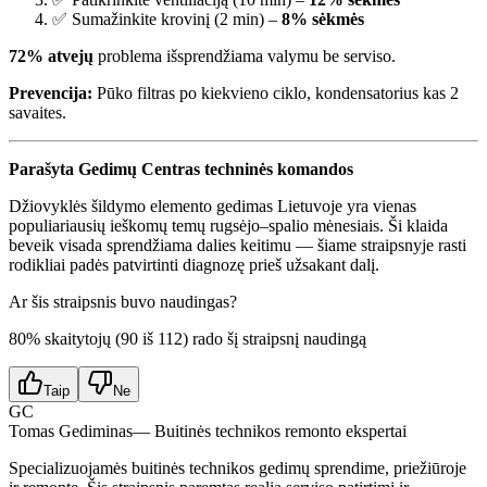
✅ Sumažinkite krovinį (2 min) –
8% sėkmės
72% atvejų
problema išsprendžiama valymu be serviso.
Prevencija:
Pūko filtras po kiekvieno ciklo, kondensatorius kas 2
savaites.
Parašyta Gedimų Centras techninės komandos
Džiovyklės šildymo elemento gedimas Lietuvoje yra vienas
populiariausių ieškomų temų rugsėjo–spalio mėnesiais. Ši klaida
beveik visada sprendžiama dalies keitimu — šiame straipsnyje rasti
rodikliai padės patvirtinti diagnozę prieš užsakant dalį.
Ar šis straipsnis buvo naudingas?
80
% skaitytojų (
90
iš
112
) rado šį straipsnį naudingą
Taip
Ne
GC
Tomas Gediminas
— Buitinės technikos remonto ekspertai
Specializuojamės buitinės technikos gedimų sprendime, priežiūroje