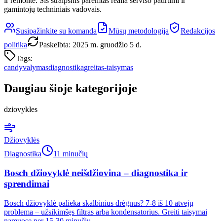
ir remonte. Šis straipsnis paremtas realia serviso patirtimi ir
gamintojų techniniais vadovais.
Susipažinkite su komanda
Mūsų metodologija
Redakcijos
politika
Paskelbta
:
2025 m. gruodžio 5 d.
Tags:
candy
valymas
diagnostika
greitas-taisymas
Daugiau šioje kategorijoje
dziovykles
Džiovyklės
Diagnostika
11 minučių
Bosch džiovyklė neišdžiovina – diagnostika ir
sprendimai
Bosch džiovyklė palieka skalbinius drėgnus? 7-8 iš 10 atvejų
problema – užsikimšęs filtras arba kondensatorius. Greiti taisymai
namuose per 15-30 minučių.