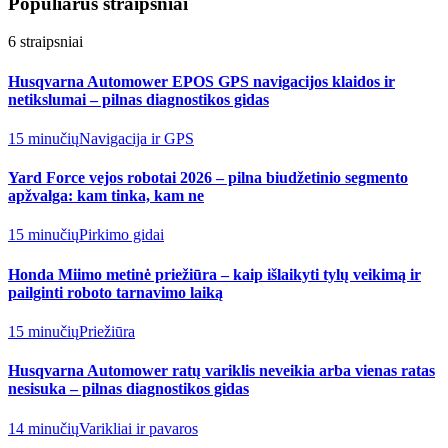
Populiarūs straipsniai
6
straipsniai
Husqvarna Automower EPOS GPS navigacijos klaidos ir
netikslumai – pilnas diagnostikos gidas
15 minučių
Navigacija ir GPS
Yard Force vejos robotai 2026 – pilna biudžetinio segmento
apžvalga: kam tinka, kam ne
15 minučių
Pirkimo gidai
Honda Miimo metinė priežiūra – kaip išlaikyti tylų veikimą ir
pailginti roboto tarnavimo laiką
15 minučių
Priežiūra
Husqvarna Automower ratų variklis neveikia arba vienas ratas
nesisuka – pilnas diagnostikos gidas
14 minučių
Varikliai ir pavaros