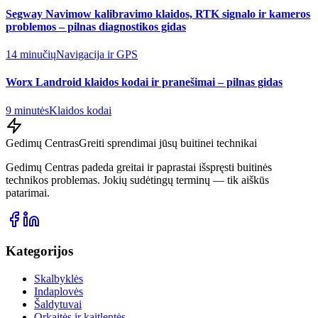
Segway Navimow kalibravimo klaidos, RTK signalo ir kameros
problemos – pilnas diagnostikos gidas
14 minučių
Navigacija ir GPS
Worx Landroid klaidos kodai ir pranešimai – pilnas gidas
9 minutės
Klaidos kodai
Gedimų Centras
Greiti sprendimai jūsų buitinei technikai
Gedimų Centras padeda greitai ir paprastai išspręsti buitinės
technikos problemas. Jokių sudėtingų terminų — tik aiškūs
patarimai.
Kategorijos
Skalbyklės
Indaplovės
Šaldytuvai
Orkaitės ir kaitlentės