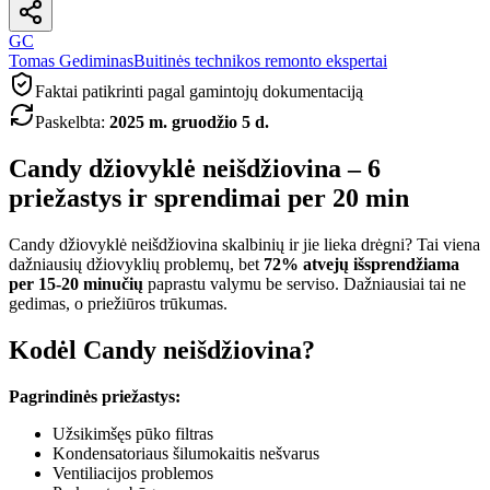
GC
Tomas Gediminas
Buitinės technikos remonto ekspertai
Faktai patikrinti pagal gamintojų dokumentaciją
Paskelbta
:
2025 m. gruodžio 5 d.
Candy džiovyklė neišdžiovina – 6
priežastys ir sprendimai per 20 min
Candy džiovyklė neišdžiovina skalbinių ir jie lieka drėgni? Tai viena
dažniausių džiovyklių problemų, bet
72% atvejų išsprendžiama
per 15-20 minučių
paprastu valymu be serviso. Dažniausiai tai ne
gedimas, o priežiūros trūkumas.
Kodėl Candy neišdžiovina?
Pagrindinės priežastys:
Užsikimšęs pūko filtras
Kondensatoriaus šilumokaitis nešvarus
Ventiliacijos problemos