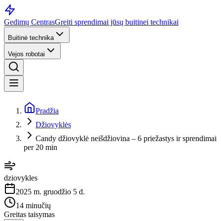
Gedimų Centras
Greiti sprendimai jūsų buitinei technikai
Buitinė technika
Vejos robotai
Pradžia
Džiovyklės
Candy džiovyklė neišdžiovina – 6 priežastys ir sprendimai
per 20 min
dziovykles
2025 m. gruodžio 5 d.
14 minučių
Greitas taisymas