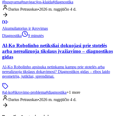
#
husqvarna
#
navigacijos-klaida
#
diagnostika
Darius Petrauskas
•
2026 m. rugpjūčio 4 d.
Akumuliatorius ir įkrovimas
Diagnostika
9 minutės
Al-Ko Robolinho netiksliai dokuojasi prie stotelės
arba nerealizuoja tikslaus įvažiavimo – diagnostikos
gidas
Al-Ko Robolinho apsisuka netinkamu kampu prie stotelės arba
nerealizuoja tikslaus dokavimosi? Diagnostikos gidas – ribos laido
geometrija, jutikliai, sprendimai.
#
al-ko
#
ikrovimo-problema
#
diagnostika
+
1
more
Darius Petrauskas
•
2026 m. rugpjūčio 4 d.