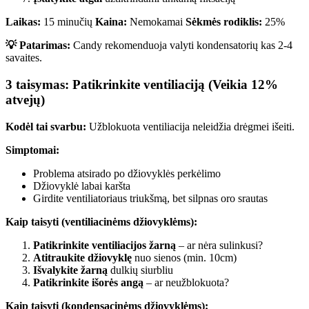
Laikas:
15 minučių
Kaina:
Nemokamai
Sėkmės rodiklis:
25%
💡 Patarimas:
Candy rekomenduoja valyti kondensatorių kas 2-4
savaites.
3 taisymas: Patikrinkite ventiliaciją (Veikia 12%
atvejų)
Kodėl tai svarbu:
Užblokuota ventiliacija neleidžia drėgmei išeiti.
Simptomai:
Problema atsirado po džiovyklės perkėlimo
Džiovyklė labai karšta
Girdite ventiliatoriaus triukšmą, bet silpnas oro srautas
Kaip taisyti (ventiliacinėms džiovyklėms):
Patikrinkite ventiliacijos žarną
– ar nėra sulinkusi?
Atitraukite džiovyklę
nuo sienos (min. 10cm)
Išvalykite žarną
dulkių siurbliu
Patikrinkite išorės angą
– ar neužblokuota?
Kaip taisyti (kondensacinėms džiovyklėms):