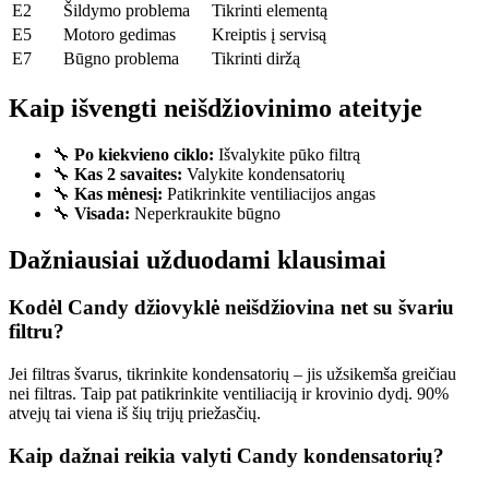
E2
Šildymo problema
Tikrinti elementą
E5
Motoro gedimas
Kreiptis į servisą
E7
Būgno problema
Tikrinti diržą
Kaip išvengti neišdžiovinimo ateityje
🔧
Po kiekvieno ciklo:
Išvalykite pūko filtrą
🔧
Kas 2 savaites:
Valykite kondensatorių
🔧
Kas mėnesį:
Patikrinkite ventiliacijos angas
🔧
Visada:
Neperkraukite būgno
Dažniausiai užduodami klausimai
Kodėl Candy džiovyklė neišdžiovina net su švariu
filtru?
Jei filtras švarus, tikrinkite kondensatorių – jis užsikemša greičiau
nei filtras. Taip pat patikrinkite ventiliaciją ir krovinio dydį. 90%
atvejų tai viena iš šių trijų priežasčių.
Kaip dažnai reikia valyti Candy kondensatorių?