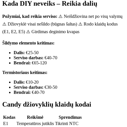
Kada DIY neveiks – Reikia dalių
Požymiai, kad reikia serviso:
⚠️ Neišdžiovina net po visų valymų
⚠️ Džiovyklė visai nešildo (būgnas šaltas) ⚠️ Rodo klaidų kodus
(E1, E2, E5) ⚠️ Girdimas deginimo kvapas
Šildymo elemento keitimas:
Dalis:
€25-50
Serviso darbas:
€40-70
Bendrai:
€65-120
Termistoriaus keitimas:
Dalis:
€10-20
Serviso darbas:
€30-50
Bendrai:
€40-70
Candy džiovyklių klaidų kodai
Kodas
Reikšmė
Sprendimas
E1
Temperatūros jutiklis
Tikrinti NTC