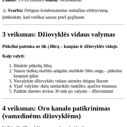
⚠️
Svarbu:
Drėgnas kondensatorius sumažina efektyvumą.
Įsitikinkite, kad visiškai sausas prieš grąžinant.
3 veiksmas: Džiovyklės vidaus valymas
Pūkeliai patenka ne tik į filtrą – kaupias ir džiovyklės viduje.
Kaip valyti:
Išimkite pūkelių filtrą
Siauru dulkių siurblio antgaliu siurbkite filtro angą – pūkeliai
kaupiasi giliai
Nuvalykite džiovyklės vidaus sieneles drėgna šluoste
Ypač valykite: durų sandariklio raukšles, apačios briaunas
Palikite dureles atviras 30 min po valymo – džiovinimui
4 veiksmas: Oro kanalo patikrinimas
(vamzdinėms džiovyklėms)