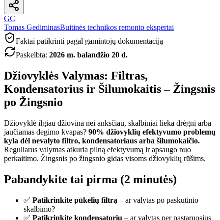
GC
Tomas Gediminas
Buitinės technikos remonto ekspertai
Faktai patikrinti pagal gamintojų dokumentaciją
Paskelbta
:
2026 m. balandžio 20 d.
Džiovyklės Valymas: Filtras,
Kondensatorius ir Šilumokaitis – Žingsnis
po Žingsnio
Džiovyklė ilgiau džiovina nei anksčiau, skalbiniai lieka drėgni arba
jaučiamas degimo kvapas?
90% džiovyklių efektyvumo problemų
kyla dėl nevalyto filtro, kondensatoriaus arba šilumokaičio.
Reguliarus valymas atkuria pilną efektyvumą ir apsaugo nuo
perkaitimo. Žingsnis po žingsnio gidas visoms džiovyklių rūšims.
Pabandykite tai pirma (2 minutės)
✅
Patikrinkite pūkelių filtrą
– ar valytas po paskutinio
skalbimo?
✅
Patikrinkite kondensatorių
– ar valytas per pastaruosius