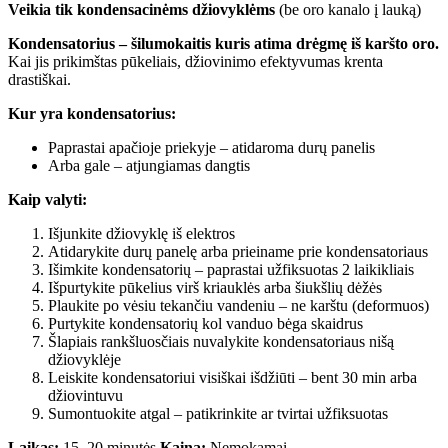
Veikia tik kondensacinėms džiovyklėms
(be oro kanalo į lauką)
Kondensatorius – šilumokaitis kuris atima drėgmę iš karšto oro.
Kai jis prikimštas pūkeliais, džiovinimo efektyvumas krenta
drastiškai.
Kur yra kondensatorius:
Paprastai apačioje priekyje – atidaroma durų panelis
Arba gale – atjungiamas dangtis
Kaip valyti:
Išjunkite džiovyklę iš elektros
Atidarykite durų panelę arba prieiname prie kondensatoriaus
Išimkite kondensatorių – paprastai užfiksuotas 2 laikikliais
Išpurtykite pūkelius virš kriauklės arba šiukšlių dėžės
Plaukite po vėsiu tekančiu vandeniu – ne karštu (deformuos)
Purtykite kondensatorių kol vanduo bėga skaidrus
Šlapiais rankšluosčiais nuvalykite kondensatoriaus nišą
džiovyklėje
Leiskite kondensatoriui visiškai išdžiūti – bent 30 min arba
džiovintuvu
Sumontuokite atgal – patikrinkite ar tvirtai užfiksuotas
Laikas:
15–20 minutės
Kaina:
Nemokamai