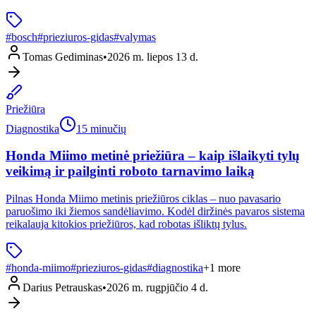
#
bosch
#
prieziuros-gidas
#
valymas
Tomas Gediminas
•
2026 m. liepos 13 d.
Priežiūra
Diagnostika
15 minučių
Honda Miimo metinė priežiūra – kaip išlaikyti tylų
veikimą ir pailginti roboto tarnavimo laiką
Pilnas Honda Miimo metinis priežiūros ciklas – nuo pavasario
paruošimo iki žiemos sandėliavimo. Kodėl diržinės pavaros sistema
reikalauja kitokios priežiūros, kad robotas išliktų tylus.
#
honda-miimo
#
prieziuros-gidas
#
diagnostika
+
1
more
Darius Petrauskas
•
2026 m. rugpjūčio 4 d.