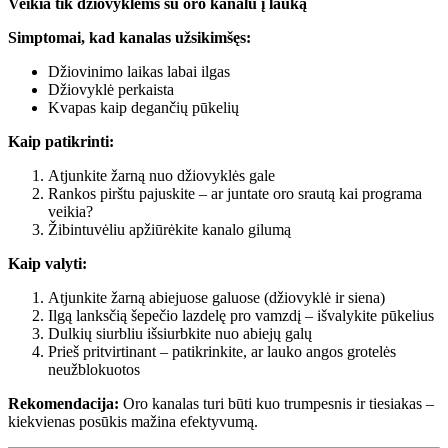
Veikia tik džiovyklėms su oro kanalu į lauką
Simptomai, kad kanalas užsikimšęs:
Džiovinimo laikas labai ilgas
Džiovyklė perkaista
Kvapas kaip degančių pūkelių
Kaip patikrinti:
Atjunkite žarną nuo džiovyklės gale
Rankos pirštu pajuskite – ar juntate oro srautą kai programa
veikia?
Žibintuvėliu apžiūrėkite kanalo gilumą
Kaip valyti:
Atjunkite žarną abiejuose galuose (džiovyklė ir siena)
Ilgą lanksčią šepečio lazdelę pro vamzdį – išvalykite pūkelius
Dulkių siurbliu išsiurbkite nuo abiejų galų
Prieš pritvirtinant – patikrinkite, ar lauko angos grotelės
neužblokuotos
Rekomendacija:
Oro kanalas turi būti kuo trumpesnis ir tiesiakas –
kiekvienas posūkis mažina efektyvumą.