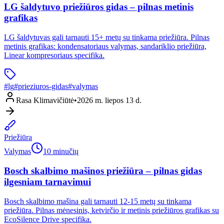
LG šaldytuvo priežiūros gidas – pilnas metinis
grafikas
LG šaldytuvas gali tarnauti 15+ metų su tinkama priežiūra. Pilnas
metinis grafikas: kondensatoriaus valymas, sandariklio priežiūra,
Linear kompresoriaus specifika.
#
lg
#
prieziuros-gidas
#
valymas
Rasa Klimavičiūtė
•
2026 m. liepos 13 d.
Priežiūra
Valymas
10 minučių
Bosch skalbimo mašinos priežiūra – pilnas gidas
ilgesniam tarnavimui
Bosch skalbimo mašina gali tarnauti 12-15 metų su tinkama
priežiūra. Pilnas mėnesinis, ketvirčio ir metinis priežiūros grafikas su
EcoSilence Drive specifika.