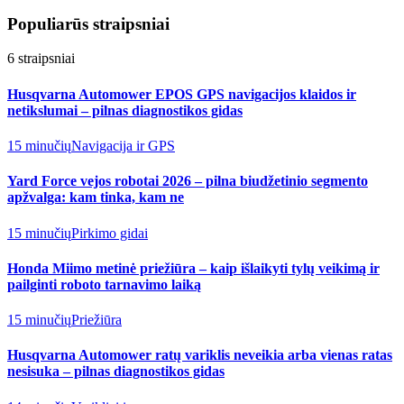
Populiarūs straipsniai
6
straipsniai
Husqvarna Automower EPOS GPS navigacijos klaidos ir
netikslumai – pilnas diagnostikos gidas
15 minučių
Navigacija ir GPS
Yard Force vejos robotai 2026 – pilna biudžetinio segmento
apžvalga: kam tinka, kam ne
15 minučių
Pirkimo gidai
Honda Miimo metinė priežiūra – kaip išlaikyti tylų veikimą ir
pailginti roboto tarnavimo laiką
15 minučių
Priežiūra
Husqvarna Automower ratų variklis neveikia arba vienas ratas
nesisuka – pilnas diagnostikos gidas