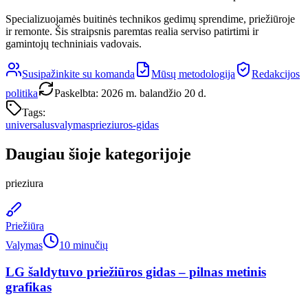
Specializuojamės buitinės technikos gedimų sprendime, priežiūroje
ir remonte. Šis straipsnis paremtas realia serviso patirtimi ir
gamintojų techniniais vadovais.
Susipažinkite su komanda
Mūsų metodologija
Redakcijos
politika
Paskelbta
:
2026 m. balandžio 20 d.
Tags:
universalus
valymas
prieziuros-gidas
Daugiau šioje kategorijoje
prieziura
Priežiūra
Valymas
10 minučių
LG šaldytuvo priežiūros gidas – pilnas metinis
grafikas