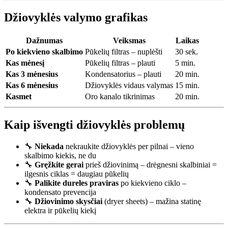
Džiovyklės valymo grafikas
Dažnumas
Veiksmas
Laikas
Po kiekvieno skalbimo
Pūkelių filtras – nuplėšti
30 sek.
Kas mėnesį
Pūkelių filtras – plauti
5 min.
Kas 3 mėnesius
Kondensatorius – plauti
20 min.
Kas 6 mėnesius
Džiovyklės vidaus valymas
15 min.
Kasmet
Oro kanalo tikrinimas
20 min.
Kaip išvengti džiovyklės problemų
🔧
Niekada
nekraukite džiovyklės per pilnai – vieno
skalbimo kiekis, ne du
🔧
Gręžkite gerai
prieš džiovinimą – drėgnesni skalbiniai =
ilgesnis ciklas = daugiau pūkelių
🔧
Palikite dureles praviras
po kiekvieno ciklo –
kondensato prevencija
🔧
Džiovinimo skysčiai
(dryer sheets) – mažina statinę
elektra ir pūkelių kiekį