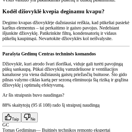
Kodėl džiovyklė kvepia deginamu kvapu?
Degimo kvapas džiovyklėje dažniausiai reiškia, kad pūkeliai pasiekė
karštus elementus – tai perkaitimo ir gaisro pavojus. Nedelsiant
išjunkite džiovyklę. Patikrinkite filtrą, kondensatorių ir vidaus
pūkelių kaupimąsi. Nevartokite džiovyklės kol neišvalysite.
Parašyta Gedimų Centras techninės komandos
Džiovyklė, kuri atrodo švari išoriškai, viduje gali turėti pavojingą
pūkų sankaupą. Pūkai džiovyklių vamzdeliuose ir ventiliacijos
kanaluose yra viena dažniausių gaisrų priežasčių buituose. Šio gido
pilnas valymo ciklas kartą per sezoną eliminuoja šią riziką ir grąžina
džiovyklę į optimalų efektyvumą.
Ar šis straipsnis buvo naudingas?
88
% skaitytojų (
95
iš
108
) rado šį straipsnį naudingą
Taip
Ne
GC
Tomas Gediminas
— Buitinės technikos remonto ekspertai