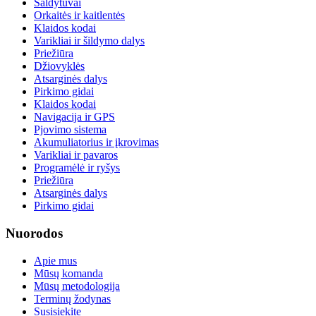
Šaldytuvai
Orkaitės ir kaitlentės
Klaidos kodai
Varikliai ir šildymo dalys
Priežiūra
Džiovyklės
Atsarginės dalys
Pirkimo gidai
Klaidos kodai
Navigacija ir GPS
Pjovimo sistema
Akumuliatorius ir įkrovimas
Varikliai ir pavaros
Programėlė ir ryšys
Priežiūra
Atsarginės dalys
Pirkimo gidai
Nuorodos
Apie mus
Mūsų komanda
Mūsų metodologija
Terminų žodynas
Susisiekite