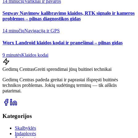
14 minučių
Varikliai ir pavaros
Segway Navimow kalibravimo klaidos, RTK signalo ir kameros
problemos – pilnas diagnostikos gidas
14 minučių
Navigacija ir GPS
Worx Landroid klaidos kodai ir pranešimai – pilnas gidas
9 minutės
Klaidos kodai
Gedimų Centras
Greiti sprendimai jūsų buitinei technikai
Gedimų Centras padeda greitai ir paprastai išspręsti buitinės
technikos problemas. Jokių sudėtingų terminų — tik aiškūs
patarimai.
Kategorijos
Skalbyklės
Indaplovės