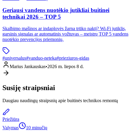
Geriausi vandens nuotėkio jutikliai buitinei
technikai 2026 – TOP 5
Skalbimo mašinos ar indaplovės žarna trūko naktį? Wi-Fi jutiklis,
garsinis signalas ar automatinis vožtuvas – meistrų TOP 5 vandens
nuotėkio prevencijos priemonių.
#
universalus
#
vanduo-neteka
#
prieziuros-gidas
Marius Jankauskas
•
2026 m. liepos 8 d.
Susiję straipsniai
Daugiau naudingų straipsnių apie buitinės technikos remontą
Priežiūra
Valymas
10 minučių