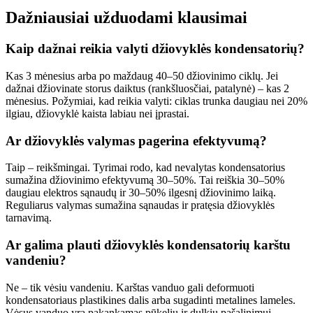
Dažniausiai užduodami klausimai
Kaip dažnai reikia valyti džiovyklės kondensatorių?
Kas 3 mėnesius arba po maždaug 40–50 džiovinimo ciklų. Jei
dažnai džiovinate storus daiktus (rankšluosčiai, patalynė) – kas 2
mėnesius. Požymiai, kad reikia valyti: ciklas trunka daugiau nei 20%
ilgiau, džiovyklė kaista labiau nei įprastai.
Ar džiovyklės valymas pagerina efektyvumą?
Taip – reikšmingai. Tyrimai rodo, kad nevalytas kondensatorius
sumažina džiovinimo efektyvumą 30–50%. Tai reiškia 30–50%
daugiau elektros sąnaudų ir 30–50% ilgesnį džiovinimo laiką.
Reguliarus valymas sumažina sąnaudas ir pratęsia džiovyklės
tarnavimą.
Ar galima plauti džiovyklės kondensatorių karštu
vandeniu?
Ne – tik vėsiu vandeniu. Karštas vanduo gali deformuoti
kondensatoriaus plastikines dalis arba sugadinti metalines lameles.
Vėsus vanduo yra pakankamas pūkelių ir dulkių pašalinimui.