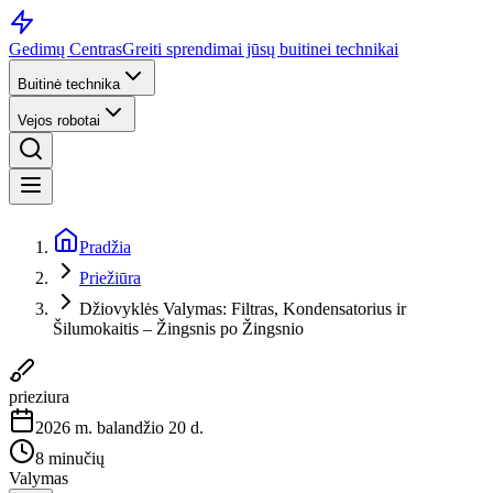
Gedimų Centras
Greiti sprendimai jūsų buitinei technikai
Buitinė technika
Vejos robotai
Pradžia
Priežiūra
Džiovyklės Valymas: Filtras, Kondensatorius ir
Šilumokaitis – Žingsnis po Žingsnio
prieziura
2026 m. balandžio 20 d.
8 minučių
Valymas