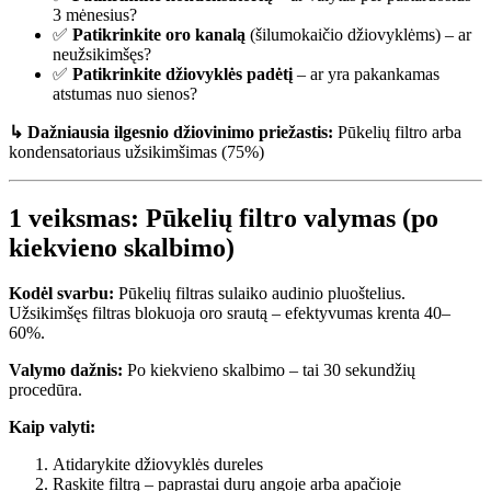
3 mėnesius?
✅
Patikrinkite oro kanalą
(šilumokaičio džiovyklėms) – ar
neužsikimšęs?
✅
Patikrinkite džiovyklės padėtį
– ar yra pakankamas
atstumas nuo sienos?
↳ Dažniausia ilgesnio džiovinimo priežastis:
Pūkelių filtro arba
kondensatoriaus užsikimšimas (75%)
1 veiksmas: Pūkelių filtro valymas (po
kiekvieno skalbimo)
Kodėl svarbu:
Pūkelių filtras sulaiko audinio pluoštelius.
Užsikimšęs filtras blokuoja oro srautą – efektyvumas krenta 40–
60%.
Valymo dažnis:
Po kiekvieno skalbimo – tai 30 sekundžių
procedūra.
Kaip valyti:
Atidarykite džiovyklės dureles
Raskite filtrą – paprastai durų angoje arba apačioje