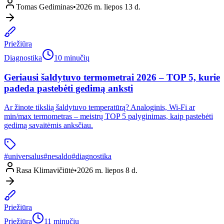
Tomas Gediminas
•
2026 m. liepos 13 d.
Priežiūra
Diagnostika
10 minučių
Geriausi šaldytuvo termometrai 2026 – TOP 5, kurie
padeda pastebėti gedimą anksti
Ar žinote tikslią šaldytuvo temperatūrą? Analoginis, Wi-Fi ar
min/max termometras – meistrų TOP 5 palyginimas, kaip pastebėti
gedimą savaitėmis anksčiau.
#
universalus
#
nesaldo
#
diagnostika
Rasa Klimavičiūtė
•
2026 m. liepos 8 d.
Priežiūra
Priežiūra
11 minučių