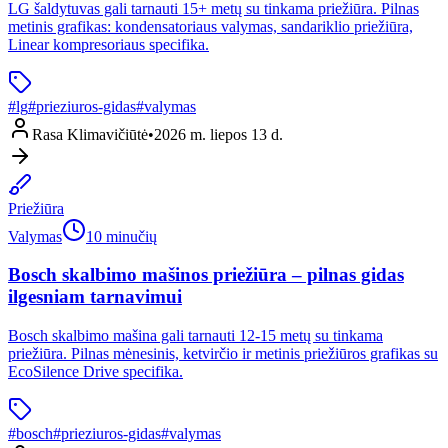
LG šaldytuvas gali tarnauti 15+ metų su tinkama priežiūra. Pilnas
metinis grafikas: kondensatoriaus valymas, sandariklio priežiūra,
Linear kompresoriaus specifika.
#
lg
#
prieziuros-gidas
#
valymas
Rasa Klimavičiūtė
•
2026 m. liepos 13 d.
Priežiūra
Valymas
10 minučių
Bosch skalbimo mašinos priežiūra – pilnas gidas
ilgesniam tarnavimui
Bosch skalbimo mašina gali tarnauti 12-15 metų su tinkama
priežiūra. Pilnas mėnesinis, ketvirčio ir metinis priežiūros grafikas su
EcoSilence Drive specifika.
#
bosch
#
prieziuros-gidas
#
valymas