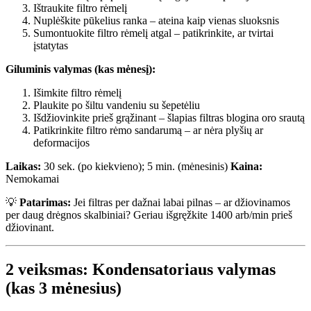
Ištraukite filtro rėmelį
Nuplėškite pūkelius ranka – ateina kaip vienas sluoksnis
Sumontuokite filtro rėmelį atgal – patikrinkite, ar tvirtai
įstatytas
Giluminis valymas (kas mėnesį):
Išimkite filtro rėmelį
Plaukite po šiltu vandeniu su šepetėliu
Išdžiovinkite prieš grąžinant – šlapias filtras blogina oro srautą
Patikrinkite filtro rėmo sandarumą – ar nėra plyšių ar
deformacijos
Laikas:
30 sek. (po kiekvieno); 5 min. (mėnesinis)
Kaina:
Nemokamai
💡
Patarimas:
Jei filtras per dažnai labai pilnas – ar džiovinamos
per daug drėgnos skalbiniai? Geriau išgręžkite 1400 arb/min prieš
džiovinant.
2 veiksmas: Kondensatoriaus valymas
(kas 3 mėnesius)