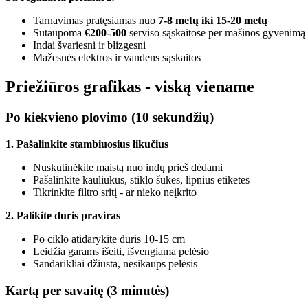
Tarnavimas pratęsiamas nuo
7-8 metų iki 15-20 metų
Sutaupoma
€200-500
serviso sąskaitose per mašinos gyvenimą
Indai švariesni ir blizgesni
Mažesnės elektros ir vandens sąskaitos
Priežiūros grafikas - viską viename
Po kiekvieno plovimo (10 sekundžių)
1. Pašalinkite stambiuosius likučius
Nuskutinėkite maistą nuo indų prieš dėdami
Pašalinkite kauliukus, stiklo šukes, lipnius etiketes
Tikrinkite filtro sritį - ar nieko neįkrito
2. Palikite duris praviras
Po ciklo atidarykite duris 10-15 cm
Leidžia garams išeiti, išvengiama pelėsio
Sandarikliai džiūsta, nesikaups pelėsis
Kartą per savaitę (3 minutės)