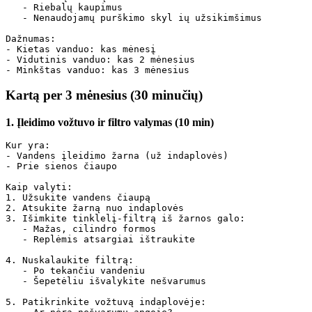
   - Riebalų kaupimus

   - Nenaudojamų purškimo skyl ių užsikimšimus

Dažnumas:

- Kietas vanduo: kas mėnesį

- Vidutinis vanduo: kas 2 mėnesius

Kartą per 3 mėnesius (30 minučių)
1. Įleidimo vožtuvo ir filtro valymas (10 min)
Kur yra:

- Vandens įleidimo žarna (už indaplovės)

- Prie sienos čiaupo

Kaip valyti:

1. Užsukite vandens čiaupą

2. Atsukite žarną nuo indaplovės

3. Išimkite tinklelį-filtrą iš žarnos galo:

   - Mažas, cilindro formos

   - Replėmis atsargiai ištraukite

4. Nuskalaukite filtrą:

   - Po tekančiu vandeniu

   - Šepetėliu išvalykite nešvarumus

5. Patikrinkite vožtuvą indaplovėje:
