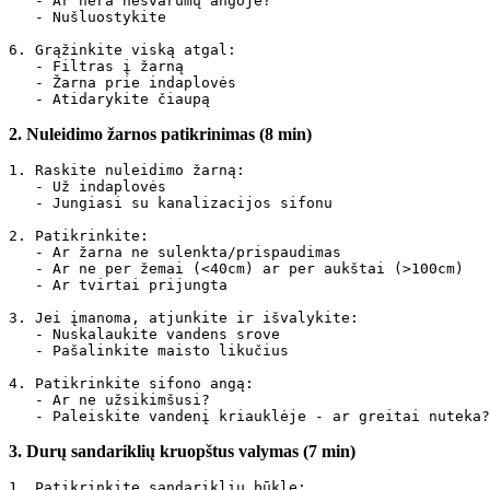
   - Ar nėra nešvarumų angoje?

   - Nušluostykite

6. Grąžinkite viską atgal:

   - Filtras į žarną

   - Žarna prie indaplovės

2. Nuleidimo žarnos patikrinimas (8 min)
1. Raskite nuleidimo žarną:

   - Už indaplovės

   - Jungiasi su kanalizacijos sifonu

2. Patikrinkite:

   - Ar žarna ne sulenkta/prispaudimas

   - Ar ne per žemai (<40cm) ar per aukštai (>100cm)

   - Ar tvirtai prijungta

3. Jei įmanoma, atjunkite ir išvalykite:

   - Nuskalaukite vandens srove

   - Pašalinkite maisto likučius

4. Patikrinkite sifono angą:

   - Ar ne užsikimšusi?

3. Durų sandariklių kruopštus valymas (7 min)
1. Patikrinkite sandariklių būklę:
