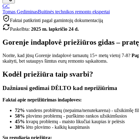
GC
Tomas Gediminas
Buitinės technikos remonto ekspertai
Faktai patikrinti pagal gamintojų dokumentaciją
Paskelbta
:
2025 m. lapkričio 24 d.
Gorenje indaplovė priežiūros gidas – prat
Norite, kad jūsų Gorenje indaplovė tarnautų 15+ metų vietoj 7-8?
Pap
skaityti, bet sutaupys šimtus eurų remonto sąskaitoms.
Kodėl priežiūra taip svarbi?
Dažniausi gedimai DĖLTO kad neprižiūrima
Faktai apie neprižiūrimas indaploves:
72%
vandens problēmų (nepaima/nenutekarena) - užsikimšę filtr
58%
plovimo problemų - purškimo rankos užsikimšusios
45%
kvapų problemų - maisto likučiai kaupias ir pelėsis
38%
lėto plovimo - kalkių kaupimasis
Su reguliaria priežiūra: