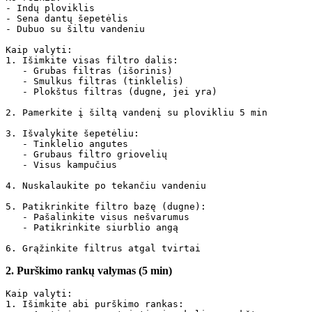
- Indų ploviklis

- Sena dantų šepetėlis

- Dubuo su šiltu vandeniu

Kaip valyti:

1. Išimkite visas filtro dalis:

   - Grubas filtras (išorinis)

   - Smulkus filtras (tinklelis)

   - Plokštus filtras (dugne, jei yra)

2. Pamerkite į šiltą vandenį su plovikliu 5 min

3. Išvalykite šepetėliu:

   - Tinklelio angutes

   - Grubaus filtro griovelių

   - Visus kampučius

4. Nuskalaukite po tekančiu vandeniu

5. Patikrinkite filtro bazę (dugne):

   - Pašalinkite visus nešvarumus

   - Patikrinkite siurblio angą

2. Purškimo rankų valymas (5 min)
Kaip valyti:

1. Išimkite abi purškimo rankas:
