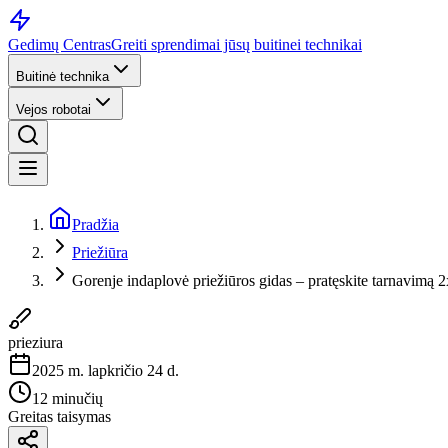
Gedimų Centras
Greiti sprendimai jūsų buitinei technikai
Buitinė technika
Vejos robotai
Pradžia
Priežiūra
Gorenje indaplovė priežiūros gidas – pratęskite tarnavimą 2
prieziura
2025 m. lapkričio 24 d.
12 minučių
Greitas taisymas