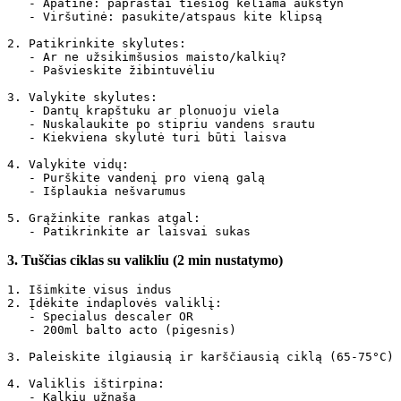
   - Apatinė: paprastai tiesiog keliama aukštyn

   - Viršutinė: pasukite/atspaus kite klipsą

2. Patikrinkite skylutes:

   - Ar ne užsikimšusios maisto/kalkių?

   - Pašvieskite žibintuvėliu

3. Valykite skylutes:

   - Dantų krapštuku ar plonuoju viela

   - Nuskalaukite po stipriu vandens srautu

   - Kiekviena skylutė turi būti laisva

4. Valykite vidų:

   - Purškite vandenį pro vieną galą

   - Išplaukia nešvarumus

5. Grąžinkite rankas atgal:

3. Tuščias ciklas su valikliu (2 min nustatymo)
1. Išimkite visus indus

2. Įdėkite indaplovės valiklį:

   - Specialus descaler OR

   - 200ml balto acto (pigesnis)

3. Paleiskite ilgiausią ir karščiausią ciklą (65-75°C)

4. Valiklis ištirpina:

   - Kalkių užnašą
