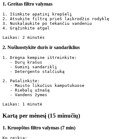
1. Greitas filtro valymas
1. Išimkite apatinį krepšelį

2. Atsukite filtrą prieš laikrodžio rodyklę

3. Nuskalaukite po tekančiu vandeniu

4. Grąžinkite atgal

2. Nušluostykite duris ir sandariklius
1. Drėgna kempine ištreinkite:

   - Durų krašus

   - Guminį sandariklį

   - Detergento stalčiuką

2. Pašalinkite:

   - Maisto likučius kamputukuose

   - Riebalų užnašą

   - Vandens žymes

Kartą per mėnesį (15 minučių)
1. Kruopštus filtro valymas (7 min)
Ko reikia:
