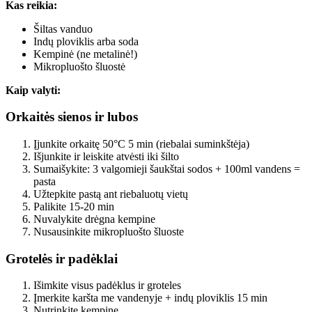
Kas reikia:
Šiltas vanduo
Indų ploviklis arba soda
Kempinė (ne metalinė!)
Mikropluošto šluostė
Kaip valyti:
Orkaitės sienos ir lubos
Įjunkite orkaitę 50°C 5 min (riebalai suminkštėja)
Išjunkite ir leiskite atvėsti iki šilto
Sumaišykite: 3 valgomieji šaukštai sodos + 100ml vandens =
pasta
Užtepkite pastą ant riebaluotų vietų
Palikite 15-20 min
Nuvalykite drėgna kempine
Nusausinkite mikropluošto šluoste
Grotelės ir padėklai
Išimkite visus padėklus ir groteles
Įmerkite karšta me vandenyje + indų ploviklis 15 min
Nutrinkite kempine