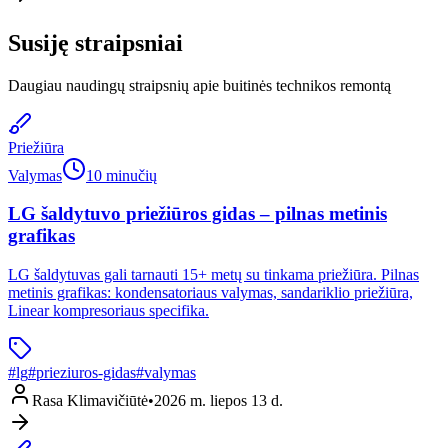
Susiję straipsniai
Daugiau naudingų straipsnių apie buitinės technikos remontą
Priežiūra
Valymas
10 minučių
LG šaldytuvo priežiūros gidas – pilnas metinis
grafikas
LG šaldytuvas gali tarnauti 15+ metų su tinkama priežiūra. Pilnas
metinis grafikas: kondensatoriaus valymas, sandariklio priežiūra,
Linear kompresoriaus specifika.
#
lg
#
prieziuros-gidas
#
valymas
Rasa Klimavičiūtė
•
2026 m. liepos 13 d.