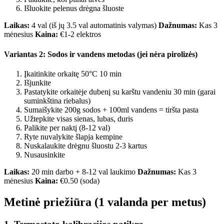
Išluokite pelenus drėgna šluoste
Laikas:
4 val (iš jų 3.5 val automatinis valymas)
Dažnumas:
Kas 3
mėnesius
Kaina:
€1-2 elektros
Variantas 2: Sodos ir vandens metodas (jei nėra pirolizės)
Įkaitinkite orkaitę 50°C 10 min
Išjunkite
Pastatykite orkaitėje dubenį su karštu vandeniu 30 min (garai
suminkština riebalus)
Sumaišykite 200g sodos + 100ml vandens = tiršta pasta
Užtepkite visas sienas, lubas, duris
Palikite per naktį (8-12 val)
Ryte nuvalykite šlapja kempine
Nuskalaukite drėgnu šluostu 2-3 kartus
Nusausinkite
Laikas:
20 min darbo + 8-12 val laukimo
Dažnumas:
Kas 3
mėnesius
Kaina:
€0.50 (soda)
Metinė priežiūra (1 valanda per metus)