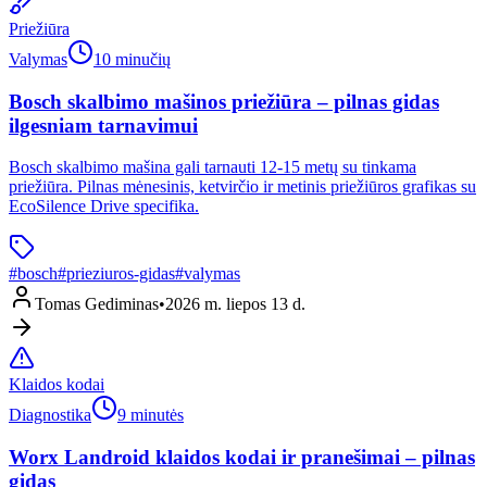
Priežiūra
Valymas
10 minučių
Bosch skalbimo mašinos priežiūra – pilnas gidas
ilgesniam tarnavimui
Bosch skalbimo mašina gali tarnauti 12-15 metų su tinkama
priežiūra. Pilnas mėnesinis, ketvirčio ir metinis priežiūros grafikas su
EcoSilence Drive specifika.
#
bosch
#
prieziuros-gidas
#
valymas
Tomas Gediminas
•
2026 m. liepos 13 d.
Klaidos kodai
Diagnostika
9 minutės
Worx Landroid klaidos kodai ir pranešimai – pilnas
gidas