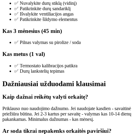
✅ Nuvalykite durų stiklą (vidinį)
✅ Patikrinkite durų sandariklį
✅ Išvalykite ventiliacijos angas
✅ Patikrinkite šildymo elementus
Kas 3 mėnesius (45 min)
✅ Pilnas valymas su pirolize / soda
Kas metus (1 val)
✅ Termostato kalibracijos patikra
✅ Durų lankstelių tepimas
Dažniausiai užduodami klausimai
Kaip dažnai reikėtų valyti orkaitę?
Priklauso nuo naudojimo dažnumo. Jei naudojate kasdien - savaitinė
priežiūra būtina. Jei 2-3 kartus per savaitę - valymas kas 10-14 dienų
pakankamas. Minimalus dažnumas - kas mėnesį.
Ar soda tikrai nepakenks orkaitės paviršiui?