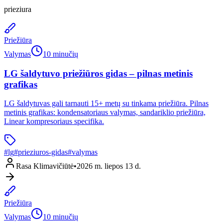
prieziura
Priežiūra
Valymas
10 minučių
LG šaldytuvo priežiūros gidas – pilnas metinis
grafikas
LG šaldytuvas gali tarnauti 15+ metų su tinkama priežiūra. Pilnas
metinis grafikas: kondensatoriaus valymas, sandariklio priežiūra,
Linear kompresoriaus specifika.
#
lg
#
prieziuros-gidas
#
valymas
Rasa Klimavičiūtė
•
2026 m. liepos 13 d.
Priežiūra
Valymas
10 minučių