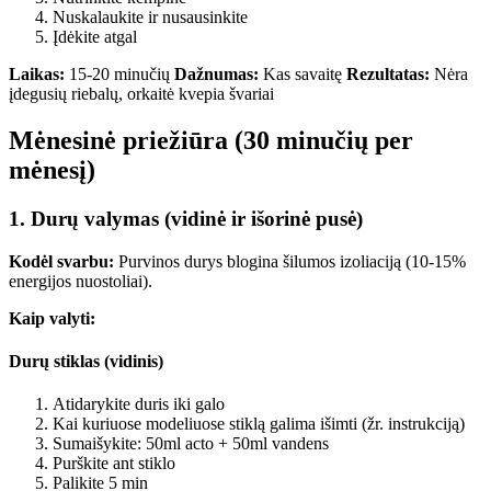
Nuskalaukite ir nusausinkite
Įdėkite atgal
Laikas:
15-20 minučių
Dažnumas:
Kas savaitę
Rezultatas:
Nėra
įdegusių riebalų, orkaitė kvepia švariai
Mėnesinė priežiūra (30 minučių per
mėnesį)
1. Durų valymas (vidinė ir išorinė pusė)
Kodėl svarbu:
Purvinos durys blogina šilumos izoliaciją (10-15%
energijos nuostoliai).
Kaip valyti:
Durų stiklas (vidinis)
Atidarykite duris iki galo
Kai kuriuose modeliuose stiklą galima išimti (žr. instrukciją)
Sumaišykite: 50ml acto + 50ml vandens
Purškite ant stiklo
Palikite 5 min