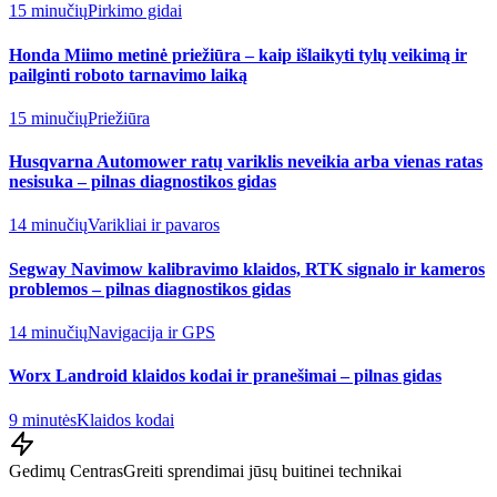
15 minučių
Pirkimo gidai
Honda Miimo metinė priežiūra – kaip išlaikyti tylų veikimą ir
pailginti roboto tarnavimo laiką
15 minučių
Priežiūra
Husqvarna Automower ratų variklis neveikia arba vienas ratas
nesisuka – pilnas diagnostikos gidas
14 minučių
Varikliai ir pavaros
Segway Navimow kalibravimo klaidos, RTK signalo ir kameros
problemos – pilnas diagnostikos gidas
14 minučių
Navigacija ir GPS
Worx Landroid klaidos kodai ir pranešimai – pilnas gidas
9 minutės
Klaidos kodai
Gedimų Centras
Greiti sprendimai jūsų buitinei technikai