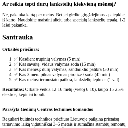
Ar reikia tepti durų lankstelių kiekvieną mėnesį?
Ne, pakanka kartą per metus. Bet jei girdite girgždėjimus - patepkite
iš karto. Naudokite maistinį aliejų arba specialų lankstelių tepalą. 1-2
lašai pakanka.
Santrauka
Orkaitės priežiūra:
✅ Kasdien: trupinių valymas (5 min)
✅ Kas savaitę: vidaus valymas soda (15 min)
✅ Kas mėnesį: durų valymas, sandariklio patikra (30 min)
✅ Kas 3 mėn: pilnas valymas pirolize / soda (45 min)
✅ Kas metus: termostato patikra, lankstelių tepimas (1 val)
Rezultatas:
Orkaitė veikia 12-16 metų (vietoj 6-10), taupo 15-25%
elektros, kepiniai tobuli.
Parašyta Gedimų Centras techninės komandos
Reguliari buitinės technikos priežiūra Lietuvoje pailgina prietaisų
tarnavimo laiką vidutiniškai 3–5 metais ir sumažina stambių remontų