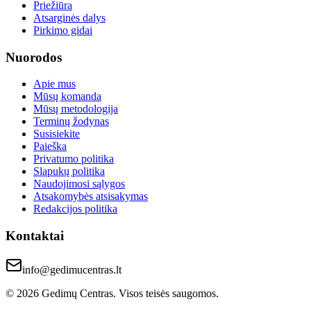
Priežiūra
Atsarginės dalys
Pirkimo gidai
Nuorodos
Apie mus
Mūsų komanda
Mūsų metodologija
Terminų žodynas
Susisiekite
Paieška
Privatumo politika
Slapukų politika
Naudojimosi sąlygos
Atsakomybės atsisakymas
Redakcijos politika
Kontaktai
info@gedimucentras.lt
© 2026 Gedimų Centras. Visos teisės saugomos.