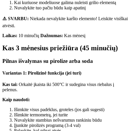
Kai kuriuose modeliuose galima nuleisti grilio elementą
Nuvalykite tuo pačiu būdu kaip apatinį
⚠️ SVARBU:
Niekada nevalykite karšto elemento! Leiskite visiškai
atvėsti.
Laikas:
10 minučių
Dažnumas:
Kas mėnesį
Kas 3 mėnesius priežiūra (45 minučių)
Pilnas išvalymas su pirolize arba soda
Variantas 1: Pirolizinė funkcija (jei turi)
Kas tai:
Orkaitė įkaista iki 500°C ir sudegina visus riebalus į
pelenus.
Kaip naudoti:
Išimkite visus padėklus, groteles (jos gali sugesti)
Išimkite termometrą, jei turite
Nuvalykite stambius nešvarumus rankiniu būdu
Įjunkite pirolizės programą (3-4 val)
Palaukite, kol pilnai atvės