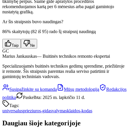
tikimybę perpus. Šiame gide aprašytos procedūros
rekomenduojamos kartą per 6 mėnesius arba pagal gamintojo
nustatytą grafiką.
Ar šis straipsnis buvo naudingas?
86
% skaitytojų (
82
iš
95
) rado šį straipsnį naudingą
Taip
Ne
GC
Marius Jankauskas
— Buitinės technikos remonto ekspertai
Specializuojamės buitinės technikos gedimų sprendime, priežiūroje
ir remonte. Šis straipsnis paremtas realia serviso patirtimi ir
gamintojų techniniais vadovais.
Susipažinkite su komanda
Mūsų metodologija
Redakcijos
politika
Paskelbta
:
2025 m. lapkričio 11 d.
Tags:
universalus
prieziuros-gidas
valymas
klaidos-kodas
Daugiau šioje kategorijoje