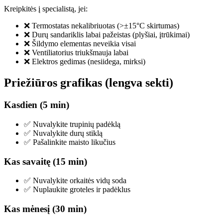
Kreipkitės į specialistą, jei:
❌ Termostatas nekalibriuotas (>±15°C skirtumas)
❌ Durų sandariklis labai pažeistas (plyšiai, įtrūkimai)
❌ Šildymo elementas neveikia visai
❌ Ventiliatorius triukšmauja labai
❌ Elektros gedimas (nesiidega, mirksi)
Priežiūros grafikas (lengva sekti)
Kasdien (5 min)
✅ Nuvalykite trupinių padėklą
✅ Nuvalykite durų stiklą
✅ Pašalinkite maisto likučius
Kas savaitę (15 min)
✅ Nuvalykite orkaitės vidų soda
✅ Nuplaukite groteles ir padėklus
Kas mėnesį (30 min)