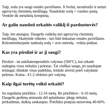
Taip, soda yra saugi emalės paviršiams. Ji švelni, nesubraižo ir neturi
agresyvių cheminių medžiagų. Naudokite sodą + vanduo pastą.
Venkite tik metalinių kempinių.
Ar galiu naudoti orkaitės valiklį iš parduotuvės?
Taip, bet atsargiai. Daugelis valiklių turi agresyvių cheminių
medžiagų. Skaitykite etiketes - turi būti tinkamas emalės paviršiams.
Rekomenduojame natūralų sodą + acto metodą - veikia puikiai.
Kas yra pirolizė ir ar ji saugi?
Pirolizė - tai aukštatemperatūris valymas (500°C), kai orkaitė
sudegina visus riebalus į pelenus. Tai visiškai saugu, jei naudojate
teisingai: išimkite visus padėklus, leiskite atvėsti prieš valydami
pelenus. Kaina - €1-2 elektros per valymą.
Kaip ilgai turėtų veikti orkaitė?
Su reguliaria priežiūra - 12-16 metų. Be priežiūros - 6-10 metų.
Daugelis gedimų atsiranda dėl aplaidumo: įdegę riebalai,
perkaitimas, dulkių sankaupas. Priežiūra pratęsia tarnavimą 40-60%.