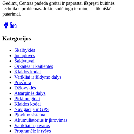
Gedimų Centras padeda greitai ir paprastai išspręsti buitinės
technikos problemas. Jokių sudėtingų terminų — tik aiškūs
patarimai.
Kategorijos
Skalbyklės
Indaplovės
Šaldytuvai
Orkaitės ir kaitlentės
Klaidos kodai
Varikliai ir šildymo dalys
Priežiūra
Džiovyklės
Atsarginės dalys
Pirkimo gidai
Klaidos kodai
Navigacija ir GPS
Pjovimo sistema
Akumuliatorius ir įkrovimas
Varikliai ir pavaros
Programėlė ir ryšys