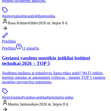
gedimą savaitėmis anksčiau.
#
universalus
#
nesaldo
#
diagnostika
Rasa Klimavičiūtė
•
2026 m. liepos 8 d.
Priežiūra
Priežiūra
11 minučių
Geriausi vandens nuotėkio jutikliai buitinei
technikai 2026 – TOP 5
Skalbimo mašinos ar indaplovės žarna trūko naktį? Wi-Fi jutiklis,
garsinis signalas ar automatinis vožtuvas – meistrų TOP 5 vandens
nuotėkio prevencijos priemonių.
#
universalus
#
vanduo-neteka
#
prieziuros-gidas
Marius Jankauskas
•
2026 m. liepos 8 d.