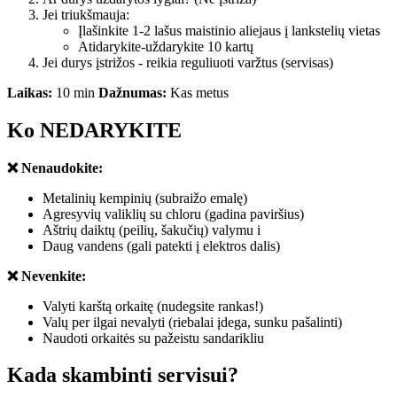
Jei triukšmauja:
Įlašinkite 1-2 lašus maistinio aliejaus į lankstelių vietas
Atidarykite-uždarykite 10 kartų
Jei durys įstrižos - reikia reguliuoti varžtus (servisas)
Laikas:
10 min
Dažnumas:
Kas metus
Ko NEDARYKITE
❌ Nenaudokite:
Metalinių kempinių (subraižo emalę)
Agresyvių valiklių su chloru (gadina paviršius)
Aštrių daiktų (peilių, šakučių) valymu i
Daug vandens (gali patekti į elektros dalis)
❌ Nevenkite:
Valyti karštą orkaitę (nudegsite rankas!)
Valų per ilgai nevalyti (riebalai įdega, sunku pašalinti)
Naudoti orkaitės su pažeistu sandarikliu
Kada skambinti servisui?