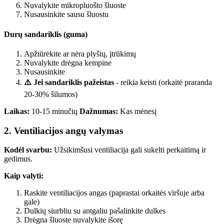
Nuvalykite mikropluošto šluoste
Nusausinkite sausu šluostu
Durų sandariklis (guma)
Apžiūrėkite ar nėra plyšių, įtrūkimų
Nuvalykite drėgna kempine
Nusausinkite
⚠️ Jei sandariklis pažeistas
- reikia keisti (orkaitė praranda
20-30% šilumos)
Laikas:
10-15 minučių
Dažnumas:
Kas mėnesį
2. Ventiliacijos angų valymas
Kodėl svarbu:
Užsikimšusi ventiliacija gali sukelti perkaitimą ir
gedimus.
Kaip valyti:
Raskite ventiliacijos angas (paprastai orkaitės viršuje arba
gale)
Dulkių siurbliu su antgaliu pašalinkite dulkes
Drėgna šluoste nuvalykite išorę