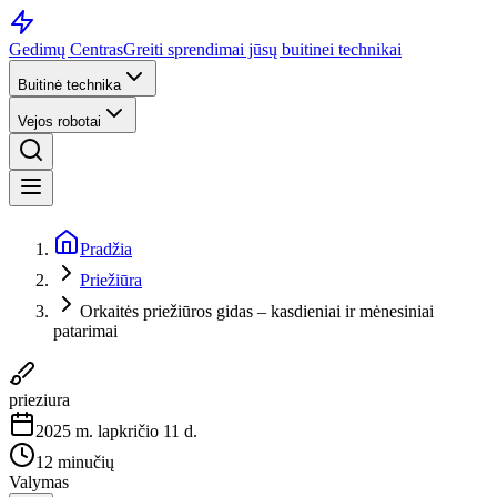
Gedimų Centras
Greiti sprendimai jūsų buitinei technikai
Buitinė technika
Vejos robotai
Pradžia
Priežiūra
Orkaitės priežiūros gidas – kasdieniai ir mėnesiniai
patarimai
prieziura
2025 m. lapkričio 11 d.
12 minučių
Valymas