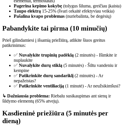
elementai, termostatas)
Pagerina kepimo kokybę
(tolygus šiluma, greičiau įkaista)
Taupo elektrą
15-25% (švari orkaitė efektyviau veikia)
Pašalina kvapo problemas
(nuriebalinta, be degėsių)
Pabandykite tai pirma (10 minučių)
Prieš gilindamiesi į išsamią priežiūrą, atlikite šiuos greitus
patikrinimus:
✅
Nuvalykite trupinių padėklą
(2 minutės) - Išimkite ir
nuplaukite
✅
Nuvalykite durų stiklą
(5 minutės) - Šiltu vandeniu ir
kempine
✅
Patikrinkite durų sandariklį
(2 minutės) - Ar
nepažeistas?
✅
Patikrinkite ventiliaciją
(1 minutė) - Ar neužsikimšusi?
↳ Dažniausia problema:
Riebalu susikaupimas ant sienų ir
šildymo elementų (65% atvejų).
Kasdieninė priežiūra (5 minutės per
dieną)