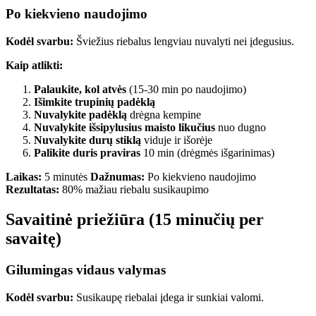
Po kiekvieno naudojimo
Kodėl svarbu:
Šviežius riebalus lengviau nuvalyti nei įdegusius.
Kaip atlikti:
Palaukite, kol atvės
(15-30 min po naudojimo)
Išimkite trupinių padėklą
Nuvalykite padėklą
drėgna kempine
Nuvalykite išsipylusius maisto likučius
nuo dugno
Nuvalykite durų stiklą
viduje ir išorėje
Palikite duris praviras
10 min (drėgmės išgarinimas)
Laikas:
5 minutės
Dažnumas:
Po kiekvieno naudojimo
Rezultatas:
80% mažiau riebalu susikaupimo
Savaitinė priežiūra (15 minučių per
savaitę)
Gilumingas vidaus valymas
Kodėl svarbu:
Susikaupę riebalai įdega ir sunkiai valomi.