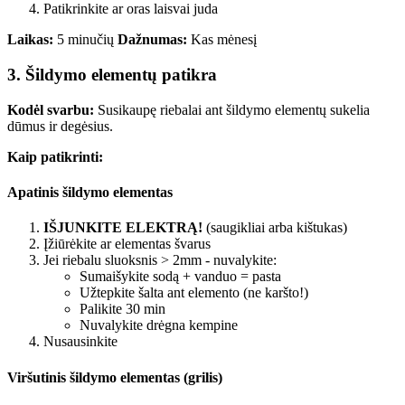
Patikrinkite ar oras laisvai juda
Laikas:
5 minučių
Dažnumas:
Kas mėnesį
3. Šildymo elementų patikra
Kodėl svarbu:
Susikaupę riebalai ant šildymo elementų sukelia
dūmus ir degėsius.
Kaip patikrinti:
Apatinis šildymo elementas
IŠJUNKITE ELEKTRĄ!
(saugikliai arba kištukas)
Įžiūrėkite ar elementas švarus
Jei riebalu sluoksnis > 2mm - nuvalykite:
Sumaišykite sodą + vanduo = pasta
Užtepkite šalta ant elemento (ne karšto!)
Palikite 30 min
Nuvalykite drėgna kempine
Nusausinkite
Viršutinis šildymo elementas (grilis)