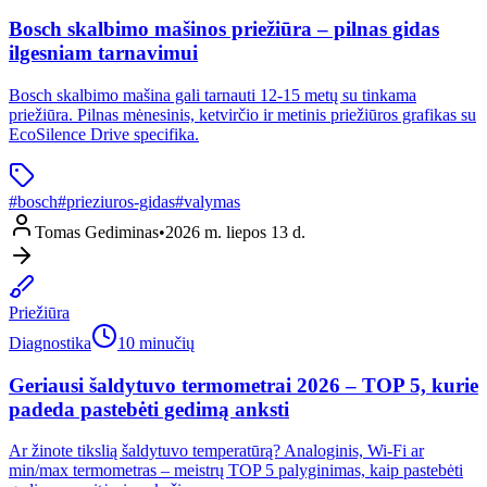
Bosch skalbimo mašinos priežiūra – pilnas gidas
ilgesniam tarnavimui
Bosch skalbimo mašina gali tarnauti 12-15 metų su tinkama
priežiūra. Pilnas mėnesinis, ketvirčio ir metinis priežiūros grafikas su
EcoSilence Drive specifika.
#
bosch
#
prieziuros-gidas
#
valymas
Tomas Gediminas
•
2026 m. liepos 13 d.
Priežiūra
Diagnostika
10 minučių
Geriausi šaldytuvo termometrai 2026 – TOP 5, kurie
padeda pastebėti gedimą anksti
Ar žinote tikslią šaldytuvo temperatūrą? Analoginis, Wi-Fi ar
min/max termometras – meistrų TOP 5 palyginimas, kaip pastebėti