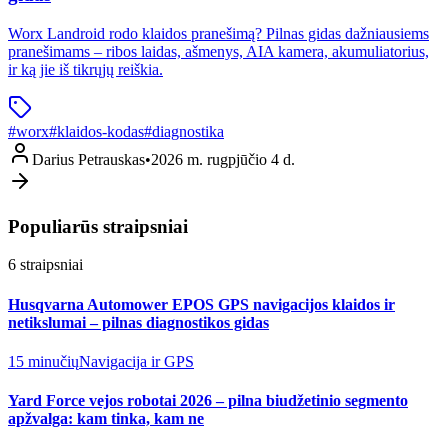
Worx Landroid rodo klaidos pranešimą? Pilnas gidas dažniausiems
pranešimams – ribos laidas, ašmenys, AIA kamera, akumuliatorius,
ir ką jie iš tikrųjų reiškia.
#
worx
#
klaidos-kodas
#
diagnostika
Darius Petrauskas
•
2026 m. rugpjūčio 4 d.
Populiarūs straipsniai
6
straipsniai
Husqvarna Automower EPOS GPS navigacijos klaidos ir
netikslumai – pilnas diagnostikos gidas
15 minučių
Navigacija ir GPS
Yard Force vejos robotai 2026 – pilna biudžetinio segmento
apžvalga: kam tinka, kam ne