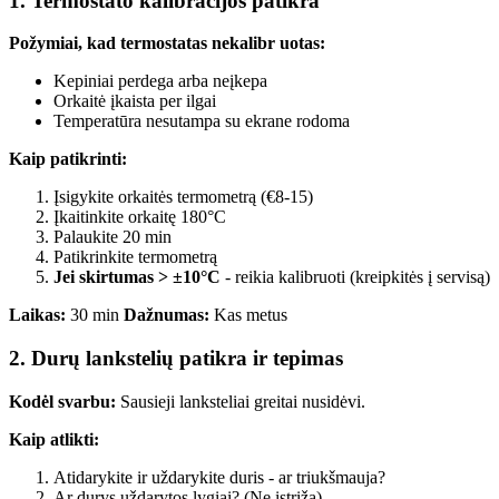
1. Termostato kalibracijos patikra
Požymiai, kad termostatas nekalibr uotas:
Kepiniai perdega arba neįkepa
Orkaitė įkaista per ilgai
Temperatūra nesutampa su ekrane rodoma
Kaip patikrinti:
Įsigykite orkaitės termometrą (€8-15)
Įkaitinkite orkaitę 180°C
Palaukite 20 min
Patikrinkite termometrą
Jei skirtumas > ±10°C
- reikia kalibruoti (kreipkitės į servisą)
Laikas:
30 min
Dažnumas:
Kas metus
2. Durų lankstelių patikra ir tepimas
Kodėl svarbu:
Sausieji lanksteliai greitai nusidėvi.
Kaip atlikti:
Atidarykite ir uždarykite duris - ar triukšmauja?
Ar durys uždarytos lygiai? (Ne įstriža)