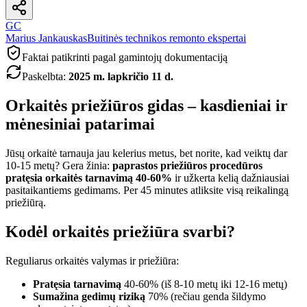
GC
Marius Jankauskas
Buitinės technikos remonto ekspertai
Faktai patikrinti pagal gamintojų dokumentaciją
Paskelbta
:
2025 m. lapkričio 11 d.
Orkaitės priežiūros gidas – kasdieniai ir
mėnesiniai patarimai
Jūsų orkaitė tarnauja jau kelerius metus, bet norite, kad veiktų dar
10-15 metų? Gera žinia:
paprastos priežiūros procedūros
pratęsia orkaitės tarnavimą 40-60%
ir užkerta kelią dažniausiai
pasitaikantiems gedimams. Per 45 minutes atliksite visą reikalingą
priežiūrą.
Kodėl orkaitės priežiūra svarbi?
Reguliarus orkaitės valymas ir priežiūra:
Pratęsia tarnavimą
40-60% (iš 8-10 metų iki 12-16 metų)
Sumažina gedimų riziką
70% (rečiau genda šildymo