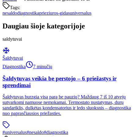
Tags:
nesaldo
diagnostika
prieziuros-gidas
universalus
Daugiau šioje kategorijoje
saldytuvai
Šaldytuvai
Diagnostika
7 minučių
Šaldytuvas veikia be perstojo – 6 priežastys ir
sprendimai
Šaldytuvas burzgia visą parą be pauzių? Maždaug 7 iš 10 atvejų
sutvarkomi namuose nemokamai. Termostato nustatymas, durų
sandariklis, dulkėtas kondensatorius ir ledo sluoksnis – diagnostika
nuo paprasčiausios priežasties.
#
universalus
#
nesaldo
#
diagnostika