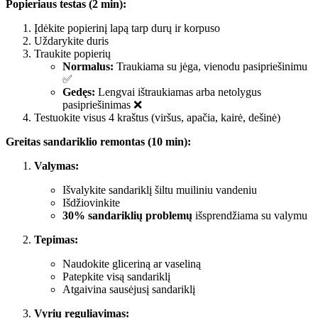
Popieriaus testas (2 min):
Įdėkite popierinį lapą tarp durų ir korpuso
Uždarykite duris
Traukite popierių
Normalus:
Traukiama su jėga, vienodu pasipriešinimu
✅
Gedęs:
Lengvai ištraukiamas arba netolygus
pasipriešinimas ❌
Testuokite visus 4 kraštus (viršus, apačia, kairė, dešinė)
Greitas sandariklio remontas (10 min):
Valymas:
Išvalykite sandariklį šiltu muiliniu vandeniu
Išdžiovinkite
30% sandariklių problemų
išsprendžiama su valymu
Tepimas:
Naudokite gliceriną ar vaseliną
Patepkite visą sandariklį
Atgaivina sausėjusį sandariklį
Vyrių reguliavimas: