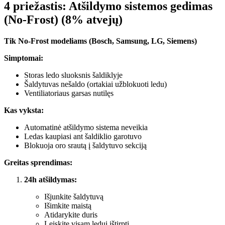
4 priežastis: Atšildymo sistemos gedimas
(No-Frost) (8% atvejų)
Tik No-Frost modeliams (Bosch, Samsung, LG, Siemens)
Simptomai:
Storas ledo sluoksnis šaldiklyje
Šaldytuvas nešaldo (ortakiai užblokuoti ledu)
Ventiliatoriaus garsas nutilęs
Kas vyksta:
Automatinė atšildymo sistema neveikia
Ledas kaupiasi ant šaldiklio garotuvo
Blokuoja oro srautą į šaldytuvo sekciją
Greitas sprendimas:
24h atšildymas:
Išjunkite šaldytuvą
Išimkite maistą
Atidarykite duris
Leiskite visam ledui ištirpti