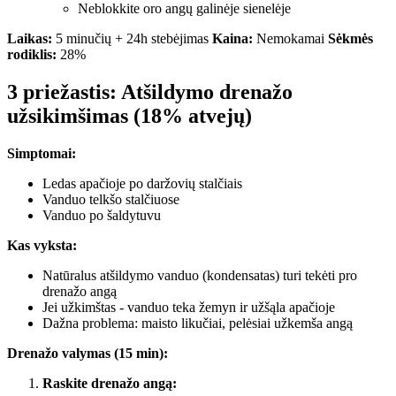
Neblokkite oro angų galinėje sienelėje
Laikas:
5 minučių + 24h stebėjimas
Kaina:
Nemokamai
Sėkmės
rodiklis:
28%
3 priežastis: Atšildymo drenažo
užsikimšimas (18% atvejų)
Simptomai:
Ledas apačioje po daržovių stalčiais
Vanduo telkšo stalčiuose
Vanduo po šaldytuvu
Kas vyksta:
Natūralus atšildymo vanduo (kondensatas) turi tekėti pro
drenažo angą
Jei užkimštas - vanduo teka žemyn ir užšąla apačioje
Dažna problema: maisto likučiai, pelėsiai užkemša angą
Drenažo valymas (15 min):
Raskite drenažo angą: