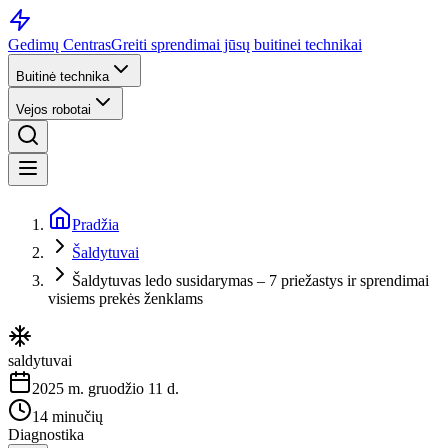
Gedimų Centras
Greiti sprendimai jūsų buitinei technikai
Buitinė technika
Vejos robotai
Pradžia
Šaldytuvai
Šaldytuvas ledo susidarymas – 7 priežastys ir sprendimai
visiems prekės ženklams
saldytuvai
2025 m. gruodžio 11 d.
14 minučių
Diagnostika