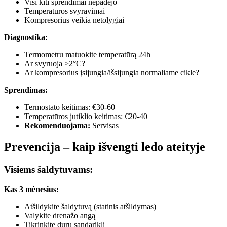
Visi kiti sprendimai nepadėjo
Temperatūros svyravimai
Kompresorius veikia netolygiai
Diagnostika:
Termometru matuokite temperatūrą 24h
Ar svyruoja >2°C?
Ar kompresorius įsijungia/išsijungia normaliame cikle?
Sprendimas:
Termostato keitimas: €30-60
Temperatūros jutiklio keitimas: €20-40
Rekomenduojama:
Servisas
Prevencija – kaip išvengti ledo ateityje
Visiems šaldytuvams:
Kas 3 mėnesius:
Atšildykite šaldytuvą (statinis atšildymas)
Valykite drenažo angą
Tikrinkite durų sandariklį