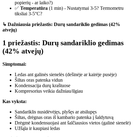
popierių - ar laiko?)
✅
Temperatūra
(1 min) - Nustatymai 3-5? Termometru
tiksliai 3-5°C?
↳ Dažniausia priežastis: Durų sandariklio gedimas (42%
atvejų)
1 priežastis: Durų sandariklio gedimas
(42% atvejų)
Simptomai:
Ledas ant galinės sienelės (dešinėje ar kairėje pusėje)
Šiltas oras patenka vidun
Kondensacija durų kraštuose
Kompresorius veikia dažniau/ilgiau
Kas vyksta:
Sandariklis nusidėvėjęs, plyšęs ar atsilupęs
Šiltas, drėgnas oras iš kambario patenka į šaldytuvą
Drėgmė kondensuojasi ant šalčiausios vietos (galinė sienelė)
Užšąla ir kaupiasi ledas