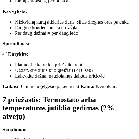
Plonų sluoksnis, periodiškai
Kas vyksta:
Kiekvieną kartą atidarius duris, šiltas drėgnas oras patenka
Drėgmė kondensuojasi ir užšąla
Per daug dažnai = per daug ledo
Sprendimas:
✅
Darykite:
Planuokite ką reikia prieš atidarant
Uždarykite duris kuo greičiau (<10 sek)
Laikykite dažnai naudojamus daiktus priekyje
Laikas:
0 minučių (elgesio pakeitimas)
Kaina:
Nemokamai
7 priežastis: Termostato arba
temperatūros jutiklio gedimas (2%
atvejų)
Simptomai: