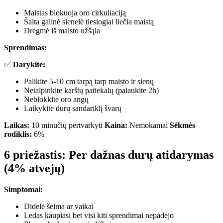
Maistas blokuoja oro cirkuliaciją
Šalta galinė sienelė tiesiogiai liečia maistą
Drėgmė iš maisto užšąla
Sprendimas:
✅
Darykite:
Palikite 5-10 cm tarpą tarp maisto ir sienų
Netalpinkite karštų patiekalų (palaukite 2h)
Neblokkite oro angų
Laikykite durų sandariklį švarų
Laikas:
10 minučių pertvarkyti
Kaina:
Nemokamai
Sėkmės
rodiklis:
6%
6 priežastis: Per dažnas durų atidarymas
(4% atvejų)
Simptomai:
Didelė šeima ar vaikai
Ledas kaupiasi bet visi kiti sprendimai nepadėjo