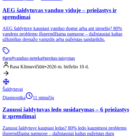
AEG šaldytuvas vanduo viduje – priežastys ir
sprendimai
AEG šaldytuve kaupiasi vanduo dugne arba ant sienelių? 80%
vandens problemų išsprendžiama namuose – dažniausiai kaltas
užkimštas drenažo vamzdis arba pažeistas sandariklis.
#
aeg
#
vanduo-neteka
#
greitas-taisymas
Rasa Klimavičiūtė
•
2026 m. birželio 10 d.
Šaldytuvai
Diagnostika
11 minučių
Zanussi šaldytuvas ledo susidarymas – 6 priežastys
ir sprendimai
Zanussi šaldytuve kaupiasi ledas? 80% ledo kaupimosi problemų
išsprendžiama namuose – dažniausiai kaltas pažeistas durų