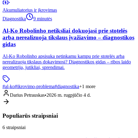
Akumuliatorius ir įkrovimas
Diagnostika
9 minutės
Al-Ko Robolinho netiksliai dokuojasi prie stotelės
arba nerealizuoja tikslaus įvažiavimo – diagnostikos
gidas
Al-Ko Robolinho apsisuka netinkamu kampu prie stotelės arba
nerealizuoja tikslaus dokavimosi? Diagnostikos gidas – ribos laido
geometrija, jutikliai, sprendimai.
#
al-ko
#
ikrovimo-problema
#
diagnostika
+
1
more
Darius Petrauskas
•
2026 m. rugpjūčio 4 d.
Populiarūs straipsniai
6
straipsniai