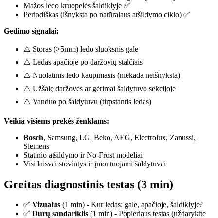
Mažos ledo kruopelės šaldiklyje ✅
Periodiškas (išnyksta po natūralaus atšildymo ciklo) ✅
Gedimo signalai:
⚠️ Storas (>5mm) ledo sluoksnis gale
⚠️ Ledas apačioje po daržovių stalčiais
⚠️ Nuolatinis ledo kaupimasis (niekada neišnyksta)
⚠️ Užšalę daržovės ar gėrimai šaldytuvo sekcijoje
⚠️ Vanduo po šaldytuvu (tirpstantis ledas)
Veikia visiems prekės ženklams:
Bosch
, Samsung, LG, Beko, AEG, Electrolux, Zanussi,
Siemens
Statinio atšildymo ir No-Frost modeliai
Visi laisvai stovintys ir įmontuojami šaldytuvai
Greitas diagnostinis testas (3 min)
✅
Vizualus
(1 min) - Kur ledas: gale, apačioje, šaldiklyje?
✅
Durų sandariklis
(1 min) - Popieriaus testas (uždarykite