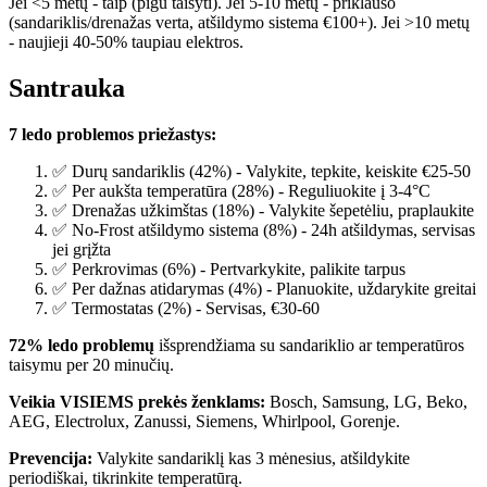
Jei <5 metų - taip (pigu taisyti). Jei 5-10 metų - priklauso
(sandariklis/drenažas verta, atšildymo sistema €100+). Jei >10 metų
- naujieji 40-50% taupiau elektros.
Santrauka
7 ledo problemos priežastys:
✅ Durų sandariklis (42%) - Valykite, tepkite, keiskite €25-50
✅ Per aukšta temperatūra (28%) - Reguliuokite į 3-4°C
✅ Drenažas užkimštas (18%) - Valykite šepetėliu, praplaukite
✅ No-Frost atšildymo sistema (8%) - 24h atšildymas, servisas
jei grįžta
✅ Perkrovimas (6%) - Pertvarkykite, palikite tarpus
✅ Per dažnas atidarymas (4%) - Planuokite, uždarykite greitai
✅ Termostatas (2%) - Servisas, €30-60
72% ledo problemų
išsprendžiama su sandariklio ar temperatūros
taisymu per 20 minučių.
Veikia VISIEMS prekės ženklams:
Bosch, Samsung, LG, Beko,
AEG, Electrolux, Zanussi, Siemens, Whirlpool, Gorenje.
Prevencija:
Valykite sandariklį kas 3 mėnesius, atšildykite
periodiškai, tikrinkite temperatūrą.