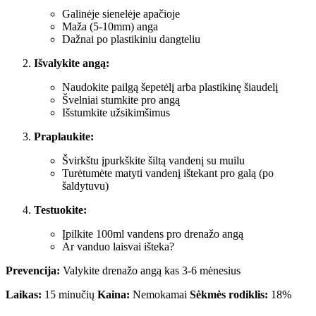
Galinėje sienelėje apačioje
Maža (5-10mm) anga
Dažnai po plastikiniu dangteliu
Išvalykite angą:
Naudokite pailgą šepetėlį arba plastikinę šiaudelį
Švelniai stumkite pro angą
Išstumkite užsikimšimus
Praplaukite:
Švirkštu įpurkškite šiltą vandenį su muilu
Turėtumėte matyti vandenį ištekant pro galą (po
šaldytuvu)
Testuokite:
Įpilkite 100ml vandens pro drenažo angą
Ar vanduo laisvai išteka?
Prevencija:
Valykite drenažo angą kas 3-6 mėnesius
Laikas:
15 minučių
Kaina:
Nemokamai
Sėkmės rodiklis:
18%