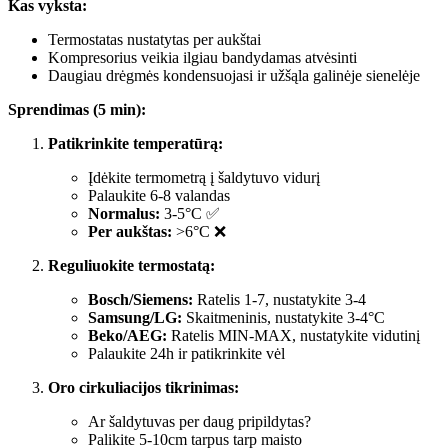
Kas vyksta:
Termostatas nustatytas per aukštai
Kompresorius veikia ilgiau bandydamas atvėsinti
Daugiau drėgmės kondensuojasi ir užšąla galinėje sienelėje
Sprendimas (5 min):
Patikrinkite temperatūrą:
Įdėkite termometrą į šaldytuvo vidurį
Palaukite 6-8 valandas
Normalus:
3-5°C ✅
Per aukštas:
>6°C ❌
Reguliuokite termostatą:
Bosch/Siemens:
Ratelis 1-7, nustatykite 3-4
Samsung/LG:
Skaitmeninis, nustatykite 3-4°C
Beko/AEG:
Ratelis MIN-MAX, nustatykite vidutinį
Palaukite 24h ir patikrinkite vėl
Oro cirkuliacijos tikrinimas:
Ar šaldytuvas per daug pripildytas?
Palikite 5-10cm tarpus tarp maisto