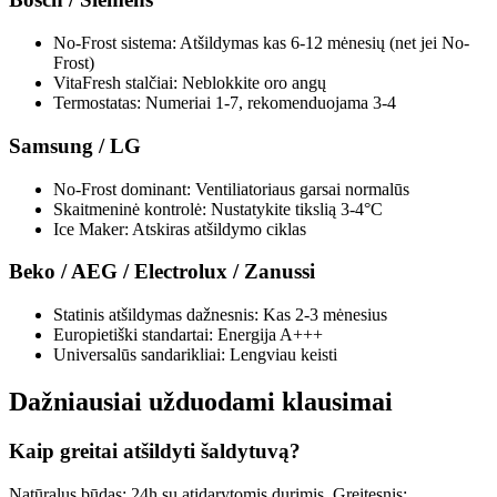
No-Frost sistema: Atšildymas kas 6-12 mėnesių (net jei No-
Frost)
VitaFresh stalčiai: Neblokkite oro angų
Termostatas: Numeriai 1-7, rekomenduojama 3-4
Samsung / LG
No-Frost dominant: Ventiliatoriaus garsai normalūs
Skaitmeninė kontrolė: Nustatykite tikslią 3-4°C
Ice Maker: Atskiras atšildymo ciklas
Beko / AEG / Electrolux / Zanussi
Statinis atšildymas dažnesnis: Kas 2-3 mėnesius
Europietiški standartai: Energija A+++
Universalūs sandarikliai: Lengviau keisti
Dažniausiai užduodami klausimai
Kaip greitai atšildyti šaldytuvą?
Natūralus būdas: 24h su atidarytomis durimis. Greitesnis: