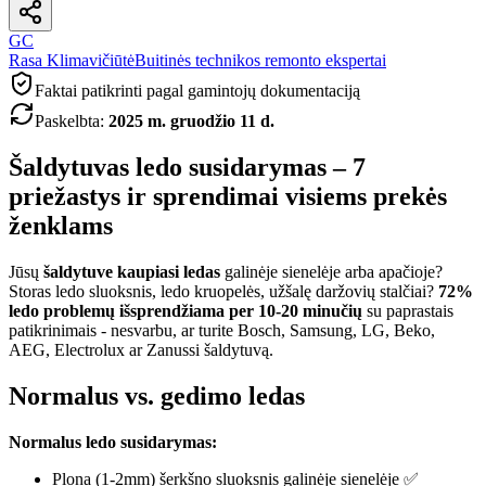
GC
Rasa Klimavičiūtė
Buitinės technikos remonto ekspertai
Faktai patikrinti pagal gamintojų dokumentaciją
Paskelbta
:
2025 m. gruodžio 11 d.
Šaldytuvas ledo susidarymas – 7
priežastys ir sprendimai visiems prekės
ženklams
Jūsų
šaldytuve kaupiasi ledas
galinėje sienelėje arba apačioje?
Storas ledo sluoksnis, ledo kruopelės, užšalę daržovių stalčiai?
72%
ledo problemų išsprendžiama per 10-20 minučių
su paprastais
patikrinimais - nesvarbu, ar turite Bosch, Samsung, LG, Beko,
AEG, Electrolux ar Zanussi šaldytuvą.
Normalus vs. gedimo ledas
Normalus ledo susidarymas:
Plona (1-2mm) šerkšno sluoksnis galinėje sienelėje ✅