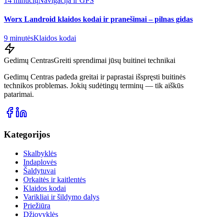
14 minučių
Navigacija ir GPS
Worx Landroid klaidos kodai ir pranešimai – pilnas gidas
9 minutės
Klaidos kodai
Gedimų Centras
Greiti sprendimai jūsų buitinei technikai
Gedimų Centras padeda greitai ir paprastai išspręsti buitinės
technikos problemas. Jokių sudėtingų terminų — tik aiškūs
patarimai.
Kategorijos
Skalbyklės
Indaplovės
Šaldytuvai
Orkaitės ir kaitlentės
Klaidos kodai
Varikliai ir šildymo dalys
Priežiūra
Džiovyklės