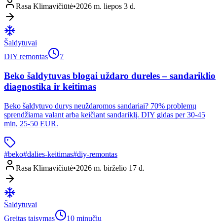
Rasa Klimavičiūtė
•
2026 m. liepos 3 d.
Šaldytuvai
DIY remontas
7
Beko šaldytuvas blogai uždaro dureles – sandariklio
diagnostika ir keitimas
Beko šaldytuvo durys neuždaromos sandariai? 70% problemų
sprendžiama valant arba keičiant sandariklį. DIY gidas per 30-45
min, 25-50 EUR.
#
beko
#
dalies-keitimas
#
diy-remontas
Rasa Klimavičiūtė
•
2026 m. birželio 17 d.
Šaldytuvai
Greitas taisymas
10 minučių