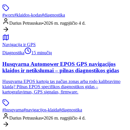
#
worx
#
klaidos-kodas
#
diagnostika
Darius Petrauskas
•
2026 m. rugpjūčio 4 d.
Navigacija ir GPS
Diagnostika
15 minučių
Husqvarna Automower EPOS GPS navigacijos
klaidos ir netikslumai – pilnas diagnostikos gidas
Husqvarna EPOS kartoja tas pačias zonas arba rodo kalibravimo
klaidą? Pilnas EPOS specifikos diagnostikos gidas –
kartografavimas, GPS signalas, firmware.
#
husqvarna
#
navigacijos-klaida
#
diagnostika
Darius Petrauskas
•
2026 m. rugpjūčio 4 d.