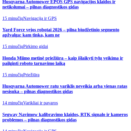
Husqvarna Automower EPOS GPS navigacijos klaidos ir
netikslumai – pilnas diagnostikos gidas
15 minučių
Navigacija ir GPS
Yard Force vejos robotai 2026 – pilna biudžetinio segmento
apžvalga: kam tinka, kam ne
15 minučių
Pirkimo gidai
Honda Miimo metinė priežiūra – kaip išlaikyti tylų veikimą ir
pailginti roboto tarnavimo laiką
15 minučių
Priežiūra
Husqvarna Automower ratų variklis neveikia arba vienas ratas
nesisuka – pilnas diagnostikos gidas
14 minučių
Varikliai ir pavaros
Segway Navimow kalibravimo klaidos, RTK signalo ir kameros
problemos – pilnas diagnostikos gidas