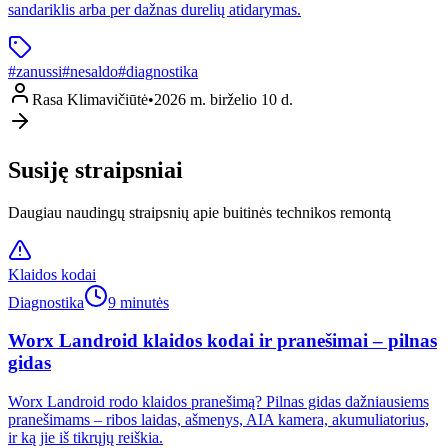
sandariklis arba per dažnas durelių atidarymas.
#
zanussi
#
nesaldo
#
diagnostika
Rasa Klimavičiūtė
•
2026 m. birželio 10 d.
Susiję straipsniai
Daugiau naudingų straipsnių apie buitinės technikos remontą
Klaidos kodai
Diagnostika
9 minutės
Worx Landroid klaidos kodai ir pranešimai – pilnas
gidas
Worx Landroid rodo klaidos pranešimą? Pilnas gidas dažniausiems
pranešimams – ribos laidas, ašmenys, AIA kamera, akumuliatorius,
ir ką jie iš tikrųjų reiškia.