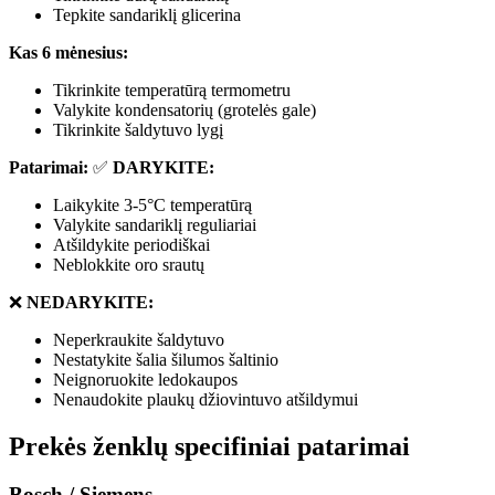
Tepkite sandariklį glicerina
Kas 6 mėnesius:
Tikrinkite temperatūrą termometru
Valykite kondensatorių (grotelės gale)
Tikrinkite šaldytuvo lygį
Patarimai:
✅
DARYKITE:
Laikykite 3-5°C temperatūrą
Valykite sandariklį reguliariai
Atšildykite periodiškai
Neblokkite oro srautų
❌
NEDARYKITE:
Neperkraukite šaldytuvo
Nestatykite šalia šilumos šaltinio
Neignoruokite ledokaupos
Nenaudokite plaukų džiovintuvo atšildymui
Prekės ženklų specifiniai patarimai
Bosch / Siemens