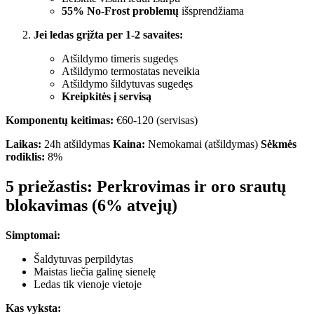
55% No-Frost problemų
išsprendžiama
Jei ledas grįžta per 1-2 savaites:
Atšildymo timeris sugedęs
Atšildymo termostatas neveikia
Atšildymo šildytuvas sugedęs
Kreipkitės į servisą
Komponentų keitimas:
€60-120 (servisas)
Laikas:
24h atšildymas
Kaina:
Nemokamai (atšildymas)
Sėkmės
rodiklis:
8%
5 priežastis: Perkrovimas ir oro srautų
blokavimas (6% atvejų)
Simptomai:
Šaldytuvas perpildytas
Maistas liečia galinę sienelę
Ledas tik vienoje vietoje
Kas vyksta: