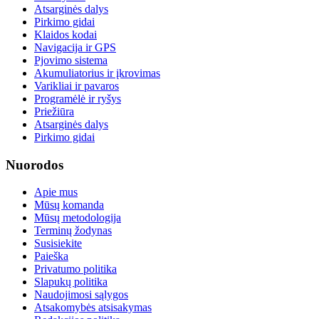
Atsarginės dalys
Pirkimo gidai
Klaidos kodai
Navigacija ir GPS
Pjovimo sistema
Akumuliatorius ir įkrovimas
Varikliai ir pavaros
Programėlė ir ryšys
Priežiūra
Atsarginės dalys
Pirkimo gidai
Nuorodos
Apie mus
Mūsų komanda
Mūsų metodologija
Terminų žodynas
Susisiekite
Paieška
Privatumo politika
Slapukų politika
Naudojimosi sąlygos
Atsakomybės atsisakymas