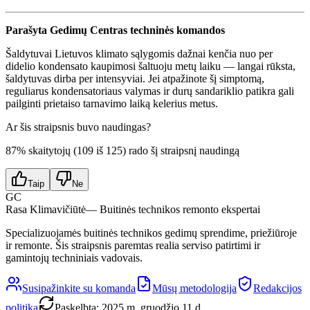
Parašyta Gedimų Centras techninės komandos
Šaldytuvai Lietuvos klimato sąlygomis dažnai kenčia nuo per
didelio kondensato kaupimosi šaltuoju metų laiku — langai rūksta,
šaldytuvas dirba per intensyviai. Jei atpažinote šį simptomą,
reguliarus kondensatoriaus valymas ir durų sandariklio patikra gali
pailginti prietaiso tarnavimo laiką kelerius metus.
Ar šis straipsnis buvo naudingas?
87
% skaitytojų (
109
iš
125
) rado šį straipsnį naudingą
Taip
Ne
GC
Rasa Klimavičiūtė
— Buitinės technikos remonto ekspertai
Specializuojamės buitinės technikos gedimų sprendime, priežiūroje
ir remonte. Šis straipsnis paremtas realia serviso patirtimi ir
gamintojų techniniais vadovais.
Susipažinkite su komanda
Mūsų metodologija
Redakcijos
politika
Paskelbta
:
2025 m. gruodžio 11 d.