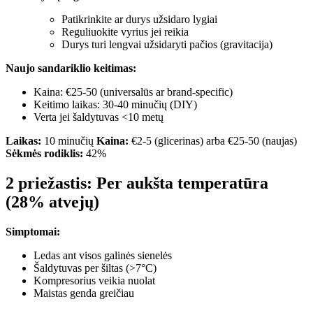
Patikrinkite ar durys užsidaro lygiai
Reguliuokite vyrius jei reikia
Durys turi lengvai užsidaryti pačios (gravitacija)
Naujo sandariklio keitimas:
Kaina: €25-50 (universalūs ar brand-specific)
Keitimo laikas: 30-40 minučių (DIY)
Verta jei šaldytuvas <10 metų
Laikas:
10 minučių
Kaina:
€2-5 (glicerinas) arba €25-50 (naujas)
Sėkmės rodiklis:
42%
2 priežastis: Per aukšta temperatūra
(28% atvejų)
Simptomai:
Ledas ant visos galinės sienelės
Šaldytuvas per šiltas (>7°C)
Kompresorius veikia nuolat
Maistas genda greičiau