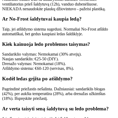
ventiliatorius prieš šaldytuvą (12h), vanduo dubenėliuose.
NIEKADA nenaudokite plaukų džiovintuvo - pažeisi plastiką.
Ar No-Frost šaldytuvai kaupia ledą?
Taip, jei atšildymo sistema sugedusi. Normaliai No-Frost atšildo
automatiškai, bet gedus kaupiasi ledas šaldiklyje.
Kiek kainuoja ledo problemos taisymas?
Sandariklio valymas: Nemokamai (30% atvejų).
Naujas sandariklis: €25-50 (DIY).
Drenažo valymas: Nemokamai (18%).
Atšildymo sistema: €60-120 (servisas, 8%).
Kodėl ledas grįžta po atšildymo?
Pagrindinė priežastis nešalinta. Dažniausiai: sandariklis blogas
(42%), per aukšta temperatūra (28%), arba drenažas užkimštas
(18%). Išspręskite priežastį.
Ar verta taisyti seną šaldytuvą su ledo problema?