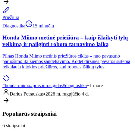
Priežiūra
Diagnostika
15 minučių
Honda Miimo metinė priežiūra – kaip išlaikyti tylų
veikimą ir pailginti roboto tarnavimo laiką
Pilnas Honda Miimo metinis priežiūros ciklas – nuo pavasario
paruošimo iki žiemos sandėliavimo. Kodėl diržinės pavaros sistema
reikalauja kitokios priežiūros, kad robotas išliktų tylus.
#
honda-miimo
#
prieziuros-gidas
#
diagnostika
+
1
more
Darius Petrauskas
•
2026 m. rugpjūčio 4 d.
Populiarūs straipsniai
6
straipsniai