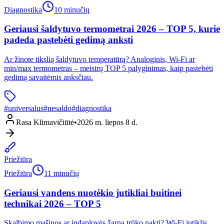
Diagnostika
10 minučių
Geriausi šaldytuvo termometrai 2026 – TOP 5, kurie
padeda pastebėti gedimą anksti
Ar žinote tikslią šaldytuvo temperatūrą? Analoginis, Wi-Fi ar
min/max termometras – meistrų TOP 5 palyginimas, kaip pastebėti
gedimą savaitėmis anksčiau.
#
universalus
#
nesaldo
#
diagnostika
Rasa Klimavičiūtė
•
2026 m. liepos 8 d.
Priežiūra
Priežiūra
11 minučių
Geriausi vandens nuotėkio jutikliai buitinei
technikai 2026 – TOP 5
Skalbimo mašinos ar indaplovės žarna trūko naktį? Wi-Fi jutiklis,