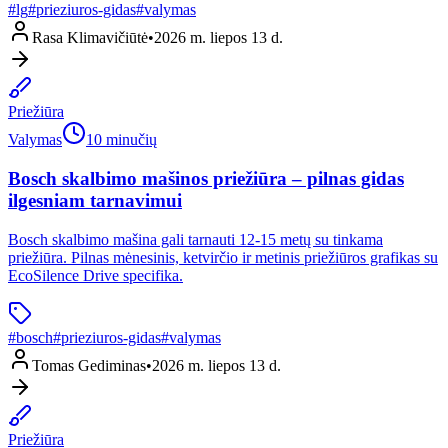
#
lg
#
prieziuros-gidas
#
valymas
Rasa Klimavičiūtė
•
2026 m. liepos 13 d.
Priežiūra
Valymas
10 minučių
Bosch skalbimo mašinos priežiūra – pilnas gidas
ilgesniam tarnavimui
Bosch skalbimo mašina gali tarnauti 12-15 metų su tinkama
priežiūra. Pilnas mėnesinis, ketvirčio ir metinis priežiūros grafikas su
EcoSilence Drive specifika.
#
bosch
#
prieziuros-gidas
#
valymas
Tomas Gediminas
•
2026 m. liepos 13 d.
Priežiūra