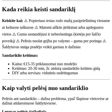
Kada reikia keisti sandariklį
Keiskite kai:
⚠️ Popieriaus testas rodo mažą pasipriešinimą viename
ar keliuose taškuose ⚠️ Matomi aiškūs įtrūkimai arba apdegusios
vietos ⚠️ Guma sustandėjusi ir nebeelastinga (kietėja per šalčio
poveikį) ⚠️ Pelėsis nuolat grįžta po valymo – guma per poringa ⚠️
Šaldytuvas staiga pradėjo veikti garsiau ir dažniau
Sandariklio keitimas:
Kaina: €15-35 priklausomai nuo modelio
Keitimas: 20-30 min, žr. atskirą sandariklio keitimo gidą
DIY arba servisas: vidutinis sudėtingumas
Kaip valyti pelėsį nuo sandariklio
Pelėsis ant sandariklio – dažna problema, ypač šlapiose vietovėse ar
dažnai atidaromuose šaldytuvuose.
Lengvas pelėsis (taškeliai):