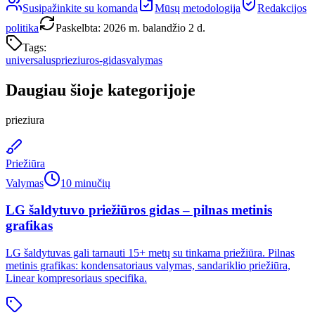
Susipažinkite su komanda
Mūsų metodologija
Redakcijos
politika
Paskelbta
:
2026 m. balandžio 2 d.
Tags:
universalus
prieziuros-gidas
valymas
Daugiau šioje kategorijoje
prieziura
Priežiūra
Valymas
10 minučių
LG šaldytuvo priežiūros gidas – pilnas metinis
grafikas
LG šaldytuvas gali tarnauti 15+ metų su tinkama priežiūra. Pilnas
metinis grafikas: kondensatoriaus valymas, sandariklio priežiūra,
Linear kompresoriaus specifika.