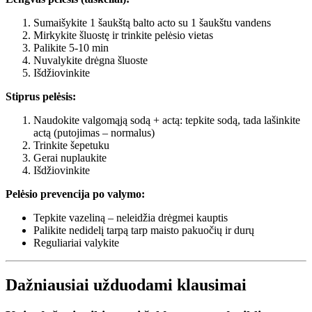
Sumaišykite 1 šaukštą balto acto su 1 šaukštu vandens
Mirkykite šluostę ir trinkite pelėsio vietas
Palikite 5-10 min
Nuvalykite drėgna šluoste
Išdžiovinkite
Stiprus pelėsis:
Naudokite valgomąją sodą + actą: tepkite sodą, tada lašinkite
actą (putojimas – normalus)
Trinkite šepetuku
Gerai nuplaukite
Išdžiovinkite
Pelėsio prevencija po valymo:
Tepkite vazeliną – neleidžia drėgmei kauptis
Palikite nedidelį tarpą tarp maisto pakuočių ir durų
Reguliariai valykite
Dažniausiai užduodami klausimai