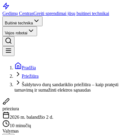
Gedimų Centras
Greiti sprendimai jūsų buitinei technikai
Buitinė technika
Vejos robotai
Pradžia
Priežiūra
Šaldytuvo durų sandariklio priežiūra – kaip pratęsti
tarnavimą ir sumažinti elektros sąnaudas
prieziura
2026 m. balandžio 2 d.
10 minučių
Valymas