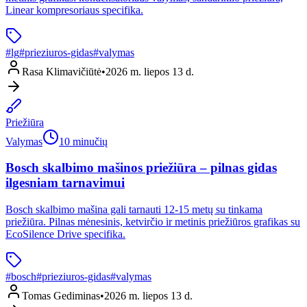
Linear kompresoriaus specifika.
#
lg
#
prieziuros-gidas
#
valymas
Rasa Klimavičiūtė
•
2026 m. liepos 13 d.
Priežiūra
Valymas
10 minučių
Bosch skalbimo mašinos priežiūra – pilnas gidas
ilgesniam tarnavimui
Bosch skalbimo mašina gali tarnauti 12-15 metų su tinkama
priežiūra. Pilnas mėnesinis, ketvirčio ir metinis priežiūros grafikas su
EcoSilence Drive specifika.
#
bosch
#
prieziuros-gidas
#
valymas
Tomas Gediminas
•
2026 m. liepos 13 d.