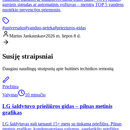
garsinis signalas ar automatinis vožtuvas – meistrų TOP 5 vandens
nuotėkio prevencijos priemonių.
#
universalus
#
vanduo-neteka
#
prieziuros-gidas
Marius Jankauskas
•
2026 m. liepos 8 d.
Susiję straipsniai
Daugiau naudingų straipsnių apie buitinės technikos remontą
Priežiūra
Valymas
10 minučių
LG šaldytuvo priežiūros gidas – pilnas metinis
grafikas
LG šaldytuvas gali tarnauti 15+ metų su tinkama priežiūra. Pilnas
metinis grafikas: kondensatoriaus valymas, sandariklio priežiūra,