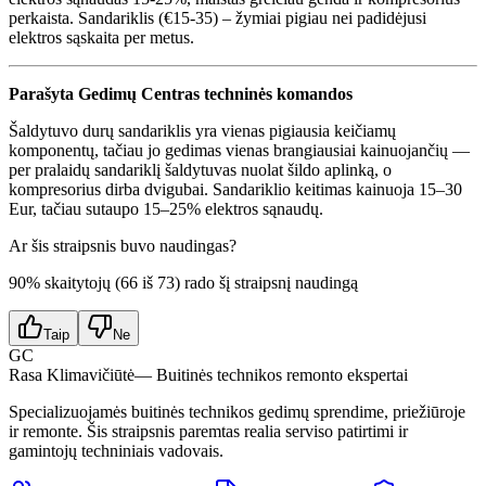
perkaista. Sandariklis (€15-35) – žymiai pigiau nei padidėjusi
elektros sąskaita per metus.
Parašyta Gedimų Centras techninės komandos
Šaldytuvo durų sandariklis yra vienas pigiausia keičiamų
komponentų, tačiau jo gedimas vienas brangiausiai kainuojančių —
per pralaidų sandariklį šaldytuvas nuolat šildo aplinką, o
kompresorius dirba dvigubai. Sandariklio keitimas kainuoja 15–30
Eur, tačiau sutaupo 15–25% elektros sąnaudų.
Ar šis straipsnis buvo naudingas?
90
% skaitytojų (
66
iš
73
) rado šį straipsnį naudingą
Taip
Ne
GC
Rasa Klimavičiūtė
— Buitinės technikos remonto ekspertai
Specializuojamės buitinės technikos gedimų sprendime, priežiūroje
ir remonte. Šis straipsnis paremtas realia serviso patirtimi ir
gamintojų techniniais vadovais.