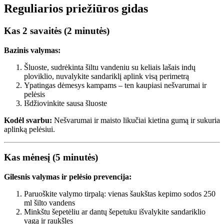
Reguliarios priežiūros gidas
Kas 2 savaitės (2 minutės)
Bazinis valymas:
Šluoste, sudrėkinta šiltu vandeniu su keliais lašais indų
ploviklio, nuvalykite sandariklį aplink visą perimetrą
Ypatingas dėmesys kampams – ten kaupiasi nešvarumai ir
pelėsis
Išdžiovinkite sausa šluoste
Kodėl svarbu:
Nešvarumai ir maisto likučiai kietina gumą ir sukuria
aplinką pelėsiui.
Kas mėnesį (5 minutės)
Gilesnis valymas ir pelėsio prevencija:
Paruoškite valymo tirpalą: vienas šaukštas kepimo sodos 250
ml šilto vandens
Minkštu šepetėliu ar dantų šepetuku išvalykite sandariklio
vagą ir raukšles