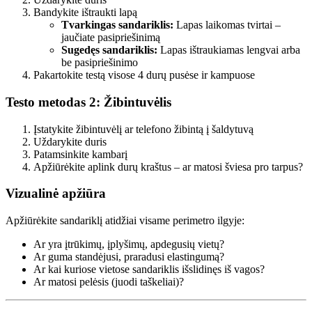
Bandykite ištraukti lapą
Tvarkingas sandariklis:
Lapas laikomas tvirtai –
jaučiate pasipriešinimą
Sugedęs sandariklis:
Lapas ištraukiamas lengvai arba
be pasipriešinimo
Pakartokite testą visose 4 durų pusėse ir kampuose
Testo metodas 2: Žibintuvėlis
Įstatykite žibintuvėlį ar telefono žibintą į šaldytuvą
Uždarykite duris
Patamsinkite kambarį
Apžiūrėkite aplink durų kraštus – ar matosi šviesa pro tarpus?
Vizualinė apžiūra
Apžiūrėkite sandariklį atidžiai visame perimetro ilgyje:
Ar yra įtrūkimų, įplyšimų, apdegusių vietų?
Ar guma standėjusi, praradusi elastingumą?
Ar kai kuriose vietose sandariklis išslidinęs iš vagos?
Ar matosi pelėsis (juodi taškeliai)?