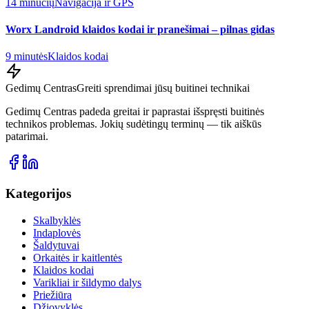
14 minučių
Navigacija ir GPS
Worx Landroid klaidos kodai ir pranešimai – pilnas gidas
9 minutės
Klaidos kodai
Gedimų Centras
Greiti sprendimai jūsų buitinei technikai
Gedimų Centras padeda greitai ir paprastai išspręsti buitinės
technikos problemas. Jokių sudėtingų terminų — tik aiškūs
patarimai.
Kategorijos
Skalbyklės
Indaplovės
Šaldytuvai
Orkaitės ir kaitlentės
Klaidos kodai
Varikliai ir šildymo dalys
Priežiūra
Džiovyklės