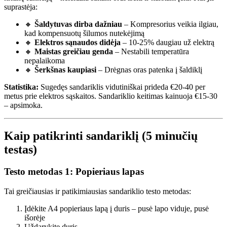
suprastėja:
🔸
Šaldytuvas dirba dažniau
– Kompresorius veikia ilgiau,
kad kompensuotų šilumos nutekėjimą
🔸
Elektros sąnaudos didėja
– 10-25% daugiau už elektrą
🔸
Maistas greičiau genda
– Nestabili temperatūra
nepalaikoma
🔸
Šerkšnas kaupiasi
– Drėgnas oras patenka į šaldiklį
Statistika:
Sugedęs sandariklis vidutiniškai prideda €20-40 per
metus prie elektros sąskaitos. Sandariklio keitimas kainuoja €15-30
– apsimoka.
Kaip patikrinti sandariklį (5 minučių
testas)
Testo metodas 1: Popieriaus lapas
Tai greičiausias ir patikimiausias sandariklio testo metodas:
Įdėkite A4 popieriaus lapą į duris – pusė lapo viduje, pusė
išorėje
Uždarykite duris