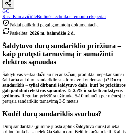
GC
Rasa Klimavičiūtė
Buitinės technikos remonto ekspertai
Faktai patikrinti pagal gamintojų dokumentaciją
Paskelbta
:
2026 m. balandžio 2 d.
Šaldytuvo durų sandariklio priežiūra –
kaip pratęsti tarnavimą ir sumažinti
elektros sąnaudas
Šaldytuvas veikia dažniau nei anksčiau, produktai nepakankamai
šalti arba ant durų sandariklio susiformavo kondensacija?
Durų
sandariklis – tyliai dirbanti šaldytuvo dalis, kuri be priežiūros
gali padidinti elektros sąnaudas 15-25% ir sukelti ankstyvus
gedimus.
Reguliari priežiūra užtrunka 5-10 minučių per mėnesį ir
pratęsia sandariklio tarnavimą 3-5 metais.
Kodėl durų sandariklis svarbus?
Durų sandariklis (guminė juosta aplink šaldytuvo duris) atlieka
kritinę funkciją – neleidžia šaltam orui išeiti ir karštam įeiti. Kai jis