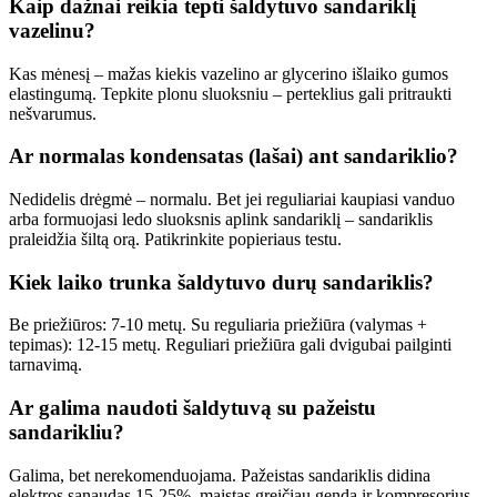
Kaip dažnai reikia tepti šaldytuvo sandariklį
vazelinu?
Kas mėnesį – mažas kiekis vazelino ar glycerino išlaiko gumos
elastingumą. Tepkite plonu sluoksniu – perteklius gali pritraukti
nešvarumus.
Ar normalas kondensatas (lašai) ant sandariklio?
Nedidelis drėgmė – normalu. Bet jei reguliariai kaupiasi vanduo
arba formuojasi ledo sluoksnis aplink sandariklį – sandariklis
praleidžia šiltą orą. Patikrinkite popieriaus testu.
Kiek laiko trunka šaldytuvo durų sandariklis?
Be priežiūros: 7-10 metų. Su reguliaria priežiūra (valymas +
tepimas): 12-15 metų. Reguliari priežiūra gali dvigubai pailginti
tarnavimą.
Ar galima naudoti šaldytuvą su pažeistu
sandarikliu?
Galima, bet nerekomenduojama. Pažeistas sandariklis didina
elektros sąnaudas 15-25%, maistas greičiau genda ir kompresorius