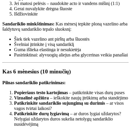
Jei matosi pelėsis – naudokite acto ir vandens mišinį (1:1)
Gerai nuvalykite drėgna šluoste
Išdžiovinkite
Sandariklio minkštinimas:
Kas mėnesį tepkite ploną vazelino arba
šaldytuvų sandariklio tepalo sluoksnį:
Šiek tiek vazelino ant pirštų arba šluostės
Švelniai įtrinkite į visą sandariklį
Guma išlieka elastinga ir nesukietėja
Pasirinktinai: alyvuogių aliejus arba glycerinas veikia panašiai
Kas 6 mėnesius (10 minučių)
Pilnas sandariklio patikrinimas:
Popieriaus testo kartojimas
– patikrinkite visas durų puses
Vizualinė apžiūra
– ieškokite naujų įtrūkimų arba standėjimo
Patikrinkite sandariklio sujungimą su durimis
– ar visos
vagos tvirtai laikosi?
Patikrinkite durų lygiavimą
– ar duros lygiai uždarytos?
Nelygiai uždarytos duros sukelia netolygų sandariklio
nusidėvėjimą