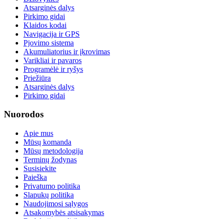
Atsarginės dalys
Pirkimo gidai
Klaidos kodai
Navigacija ir GPS
Pjovimo sistema
Akumuliatorius ir įkrovimas
Varikliai ir pavaros
Programėlė ir ryšys
Priežiūra
Atsarginės dalys
Pirkimo gidai
Nuorodos
Apie mus
Mūsų komanda
Mūsų metodologija
Terminų žodynas
Susisiekite
Paieška
Privatumo politika
Slapukų politika
Naudojimosi sąlygos
Atsakomybės atsisakymas