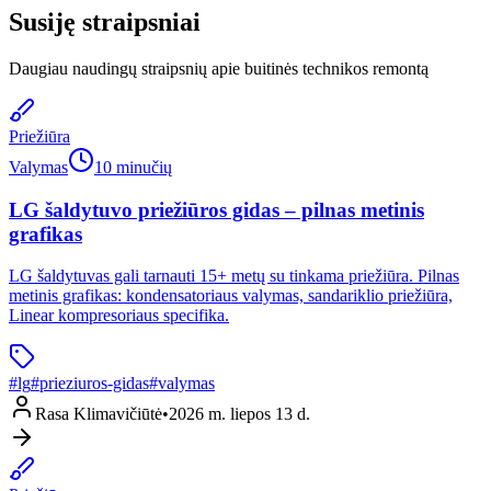
Susiję straipsniai
Daugiau naudingų straipsnių apie buitinės technikos remontą
Priežiūra
Valymas
10 minučių
LG šaldytuvo priežiūros gidas – pilnas metinis
grafikas
LG šaldytuvas gali tarnauti 15+ metų su tinkama priežiūra. Pilnas
metinis grafikas: kondensatoriaus valymas, sandariklio priežiūra,
Linear kompresoriaus specifika.
#
lg
#
prieziuros-gidas
#
valymas
Rasa Klimavičiūtė
•
2026 m. liepos 13 d.