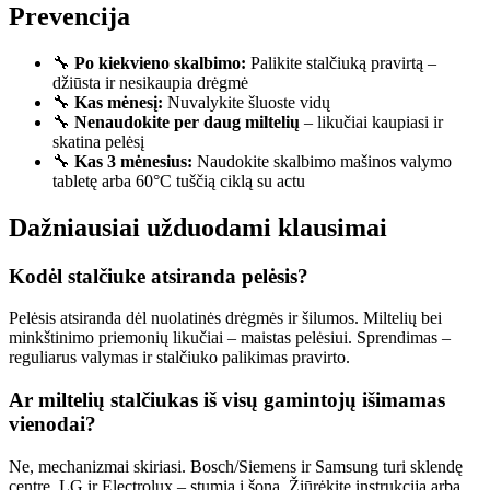
Prevencija
🔧
Po kiekvieno skalbimo:
Palikite stalčiuką pravirtą –
džiūsta ir nesikaupia drėgmė
🔧
Kas mėnesį:
Nuvalykite šluoste vidų
🔧
Nenaudokite per daug miltelių
– likučiai kaupiasi ir
skatina pelėsį
🔧
Kas 3 mėnesius:
Naudokite skalbimo mašinos valymo
tabletę arba 60°C tuščią ciklą su actu
Dažniausiai užduodami klausimai
Kodėl stalčiuke atsiranda pelėsis?
Pelėsis atsiranda dėl nuolatinės drėgmės ir šilumos. Miltelių bei
minkštinimo priemonių likučiai – maistas pelėsiui. Sprendimas –
reguliarus valymas ir stalčiuko palikimas pravirto.
Ar miltelių stalčiukas iš visų gamintojų išimamas
vienodai?
Ne, mechanizmai skiriasi. Bosch/Siemens ir Samsung turi sklendę
centre. LG ir Electrolux – stumia į šoną. Žiūrėkite instrukciją arba