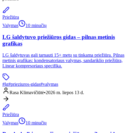
Priežiūra
Valymas
10 minučių
LG šaldytuvo priežiūros gidas – pilnas metinis
grafikas
LG šaldytuvas gali tarnauti 15+ metų su tinkama priežiūra. Pilnas
metinis grafikas: kondensatoriaus valymas, sandariklio priežiūra,
Linear kompresoriaus specifika.
#
lg
#
prieziuros-gidas
#
valymas
Rasa Klimavičiūtė
•
2026 m. liepos 13 d.
Priežiūra
Valymas
10 minučių