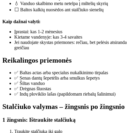
💧 Vanduo skalbimo metu netelpa į miltelių skyrių
⬜ Baltos kalkių nuosėdos ant stalčiuko sienelių
Kaip dažnai valyti:
Įprastai: kas 1-2 mėnesius
Kietame vandenyje: kas 3-4 savaites
Jei naudojate skystas priemones: rečiau, bet pelėsis atsiranda
greičiau
Reikalingos priemonės
✅ Baltas actas arba specialus nukalkinimo tirpalas
✅ Senas dantų šepetėlis arba smulkus šepetys
✅ Šiltas vanduo
✅ Drėgnas šluostas
✅ Indų ploviklio lašas (papildomam riebalų šalinimui)
Stalčiuko valymas – žingsnis po žingsnio
1 žingsnis: Ištraukite stalčiuką
Traukite stalčiuką iki galo