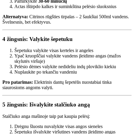
Pamirkykite
30-60 minučių
Actas ištirpdo kalkes ir suminkština pelėsio sluoksnius
Alternatyva:
Citrinos rūgšties tirpalas – 2 šaukštai 500ml vandens.
Švelnesnis, bet efektyvus.
4 žingsnis: Valykite šepetuku
Šepetuku valykite visas kerteles ir angeles
Ypač kruopščiai valykite vandens įleidimo angas (mažos
skylutės viršuje)
Pelėsio dėmes valykite nedideliu indų ploviklio kiekiu
Nuplaukite po tekančiu vandeniu
Pro patarimas:
Elektrinis dantų šepetėlis nuostabiai tinka
siaurosioms angoms valyti.
5 žingsnis: Išvalykite stalčiuko angą
Stalčiuko anga mašinoje taip pat kaupia pelėsį:
Drėgnu šluostu nuvalykite visas angos sieneles
Šepetuku išvalykite viršutines vandens įleidimo angas