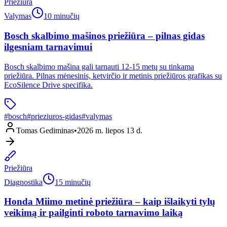
Priežiūra
Valymas
10 minučių
Bosch skalbimo mašinos priežiūra – pilnas gidas
ilgesniam tarnavimui
Bosch skalbimo mašina gali tarnauti 12-15 metų su tinkama
priežiūra. Pilnas mėnesinis, ketvirčio ir metinis priežiūros grafikas su
EcoSilence Drive specifika.
#
bosch
#
prieziuros-gidas
#
valymas
Tomas Gediminas
•
2026 m. liepos 13 d.
Priežiūra
Diagnostika
15 minučių
Honda Miimo metinė priežiūra – kaip išlaikyti tylų
veikimą ir pailginti roboto tarnavimo laiką