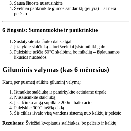
Sausa šluoste nusausinkite
Švelniai patikrinkite gumos sandariklį (jei yra) – ar nėra
pelėsio
6 žingsnis: Sumontuokite ir patikrinkite
Sustatykite stalčiuko dalis atgal
Įstatykite stalčiuką – turi švelniai įsistumti iki galo
Paleiskite tuščią 60°C skalbimą be miltelių – išplaunamos
likusios nuosėdos
Giluminis valymas (kas 6 mėnesius)
Kartą per pusmetį atlikite giluminį valymą:
Ištraukite stalčiuką ir pamirkykite actiniame tirpale
Nusausinkite stalčiuką
Į stalčiuko angą supilkite 200ml balto acto
Paleiskite 90°C tuščią ciklą
Šis ciklas išvalo visą vandens sistemą nuo kalkių ir pelėsio
Rezultatas:
Šviežiai kvepiantis stalčiukas, be pelėsio ir kalkių.