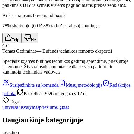
patikimais DIY taisymais visiems pagrindiniams prekės ženklams.
Ar šis straipsnis buvo naudingas?
78
% skaitytojų (
69
iš
88
) rado šį straipsnį naudingą
Taip
Ne
GC
Tomas Gediminas
— Buitinės technikos remonto ekspertai
Specializuojamės buitinės technikos gedimų sprendime, priežiūroje
ir remonte. Šis straipsnis paremtas realia serviso patirtimi ir
gamintojų techniniais vadovais.
Susipažinkite su komanda
Mūsų metodologija
Redakcijos
politika
Paskelbta
:
2026 m. gegužės 12 d.
Tags:
universalus
valymas
prieziuros-gidas
Daugiau šioje kategorijoje
prieziura