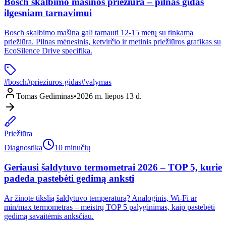
Bosch skalbimo mašinos priežiūra – pilnas gidas
ilgesniam tarnavimui
Bosch skalbimo mašina gali tarnauti 12-15 metų su tinkama
priežiūra. Pilnas mėnesinis, ketvirčio ir metinis priežiūros grafikas su
EcoSilence Drive specifika.
#
bosch
#
prieziuros-gidas
#
valymas
Tomas Gediminas
•
2026 m. liepos 13 d.
Priežiūra
Diagnostika
10 minučių
Geriausi šaldytuvo termometrai 2026 – TOP 5, kurie
padeda pastebėti gedimą anksti
Ar žinote tikslią šaldytuvo temperatūrą? Analoginis, Wi-Fi ar
min/max termometras – meistrų TOP 5 palyginimas, kaip pastebėti
gedimą savaitėmis anksčiau.