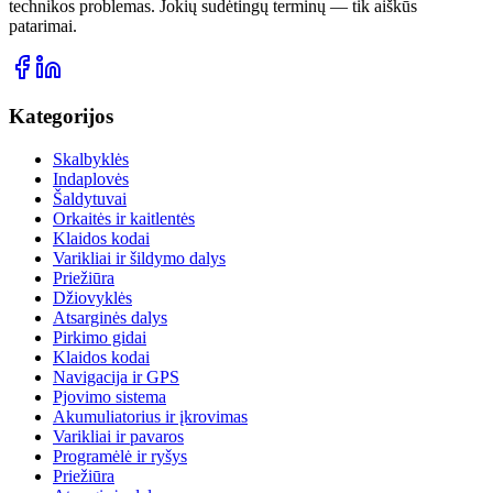
technikos problemas. Jokių sudėtingų terminų — tik aiškūs
patarimai.
Kategorijos
Skalbyklės
Indaplovės
Šaldytuvai
Orkaitės ir kaitlentės
Klaidos kodai
Varikliai ir šildymo dalys
Priežiūra
Džiovyklės
Atsarginės dalys
Pirkimo gidai
Klaidos kodai
Navigacija ir GPS
Pjovimo sistema
Akumuliatorius ir įkrovimas
Varikliai ir pavaros
Programėlė ir ryšys
Priežiūra