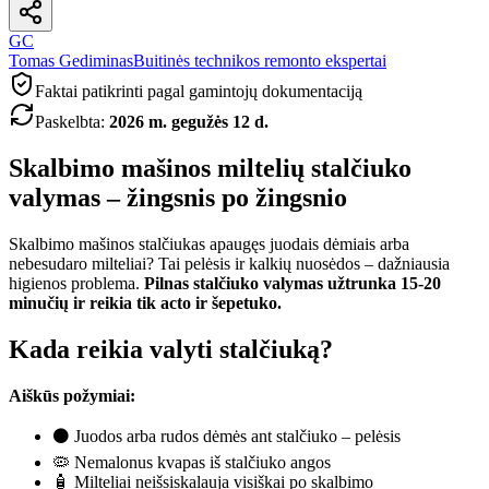
GC
Tomas Gediminas
Buitinės technikos remonto ekspertai
Faktai patikrinti pagal gamintojų dokumentaciją
Paskelbta
:
2026 m. gegužės 12 d.
Skalbimo mašinos miltelių stalčiuko
valymas – žingsnis po žingsnio
Skalbimo mašinos stalčiukas apaugęs juodais dėmiais arba
nebesudaro milteliai? Tai pelėsis ir kalkių nuosėdos – dažniausia
higienos problema.
Pilnas stalčiuko valymas užtrunka 15-20
minučių ir reikia tik acto ir šepetuko.
Kada reikia valyti stalčiuką?
Aiškūs požymiai:
⚫ Juodos arba rudos dėmės ant stalčiuko – pelėsis
🦠 Nemalonus kvapas iš stalčiuko angos
🧴 Milteliai neišsiskalauja visiškai po skalbimo