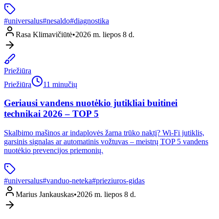
#
universalus
#
nesaldo
#
diagnostika
Rasa Klimavičiūtė
•
2026 m. liepos 8 d.
Priežiūra
Priežiūra
11 minučių
Geriausi vandens nuotėkio jutikliai buitinei
technikai 2026 – TOP 5
Skalbimo mašinos ar indaplovės žarna trūko naktį? Wi-Fi jutiklis,
garsinis signalas ar automatinis vožtuvas – meistrų TOP 5 vandens
nuotėkio prevencijos priemonių.
#
universalus
#
vanduo-neteka
#
prieziuros-gidas
Marius Jankauskas
•
2026 m. liepos 8 d.