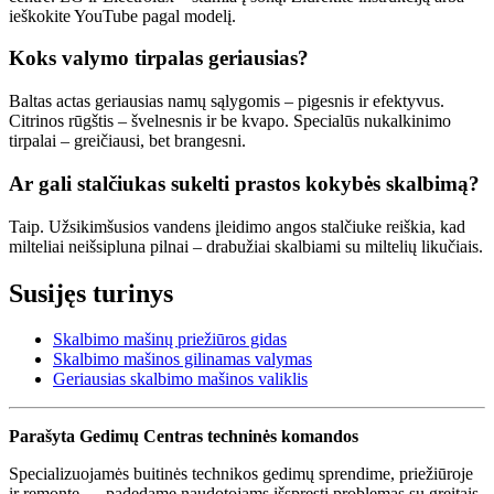
ieškokite YouTube pagal modelį.
Koks valymo tirpalas geriausias?
Baltas actas geriausias namų sąlygomis – pigesnis ir efektyvus.
Citrinos rūgštis – švelnesnis ir be kvapo. Specialūs nukalkinimo
tirpalai – greičiausi, bet brangesni.
Ar gali stalčiukas sukelti prastos kokybės skalbimą?
Taip. Užsikimšusios vandens įleidimo angos stalčiuke reiškia, kad
milteliai neišsipluna pilnai – drabužiai skalbiami su miltelių likučiais.
Susijęs turinys
Skalbimo mašinų priežiūros gidas
Skalbimo mašinos gilinamas valymas
Geriausias skalbimo mašinos valiklis
Parašyta Gedimų Centras techninės komandos
Specializuojamės buitinės technikos gedimų sprendime, priežiūroje
ir remonte — padedame naudotojams išspręsti problemas su greitais,