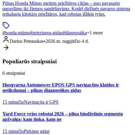
Pilnas Honda Miimo metinis priežiūros ciklas – nuo pavasario
paruošimo iki žiemos sandėliavimo. Kodėl diržinės pavaros sistema
reikalauja kitokios priežiūros, kad robotas išliktų tylus.
#
honda-miimo
#
prieziuros-gidas
#
diagnostika
+
1
more
Darius Petrauskas
•
2026 m. rugpjūčio 4 d.
Populiarūs straipsniai
6
straipsniai
Husqvarna Automower EPOS GPS navigacijos klaidos ir
netikslumai – pilnas diagnostikos gidas
15 minučių
Navigacija ir GPS
Yard Force vejos robotai 2026 – pilna biudžetinio segmento
apžvalga: kam tinka, kam ne
15 minučių
Pirkimo gidai