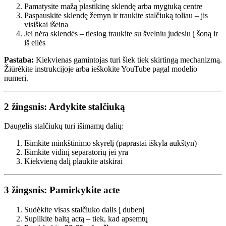
Pamatysite mažą plastikinę sklendę arba mygtuką centre
Paspauskite sklendę žemyn ir traukite stalčiuką toliau – jis
visiškai išeina
Jei nėra sklendės – tiesiog traukite su švelniu judesiu į šoną ir
iš eilės
Pastaba:
Kiekvienas gamintojas turi šiek tiek skirtingą mechanizmą.
Žiūrėkite instrukcijoje arba ieškokite YouTube pagal modelio
numerį.
2 žingsnis: Ardykite stalčiuką
Daugelis stalčiukų turi išimamų dalių:
Išimkite minkštinimo skyrelį (paprastai iškyla aukštyn)
Išimkite vidinį separatorių jei yra
Kiekvieną dalį plaukite atskirai
3 žingsnis: Pamirkykite acte
Sudėkite visas stalčiuko dalis į dubenį
Supilkite baltą actą – tiek, kad apsemtų