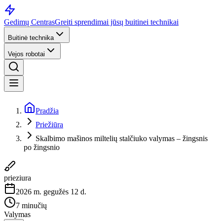
Gedimų Centras
Greiti sprendimai jūsų buitinei technikai
Buitinė technika
Vejos robotai
Pradžia
Priežiūra
Skalbimo mašinos miltelių stalčiuko valymas – žingsnis
po žingsnio
prieziura
2026 m. gegužės 12 d.
7 minučių
Valymas