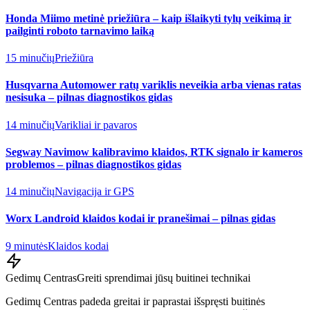
Honda Miimo metinė priežiūra – kaip išlaikyti tylų veikimą ir
pailginti roboto tarnavimo laiką
15 minučių
Priežiūra
Husqvarna Automower ratų variklis neveikia arba vienas ratas
nesisuka – pilnas diagnostikos gidas
14 minučių
Varikliai ir pavaros
Segway Navimow kalibravimo klaidos, RTK signalo ir kameros
problemos – pilnas diagnostikos gidas
14 minučių
Navigacija ir GPS
Worx Landroid klaidos kodai ir pranešimai – pilnas gidas
9 minutės
Klaidos kodai
Gedimų Centras
Greiti sprendimai jūsų buitinei technikai
Gedimų Centras padeda greitai ir paprastai išspręsti buitinės