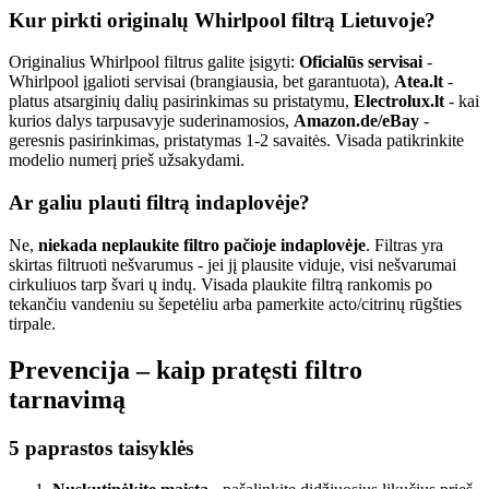
Kur pirkti originalų Whirlpool filtrą Lietuvoje?
Originalius Whirlpool filtrus galite įsigyti:
Oficialūs servisai
-
Whirlpool įgalioti servisai (brangiausia, bet garantuota),
Atea.lt
-
platus atsarginių dalių pasirinkimas su pristatymu,
Electrolux.lt
- kai
kurios dalys tarpusavyje suderinamosios,
Amazon.de/eBay
-
geresnis pasirinkimas, pristatymas 1-2 savaitės. Visada patikrinkite
modelio numerį prieš užsakydami.
Ar galiu plauti filtrą indaplovėje?
Ne,
niekada neplaukite filtro pačioje indaplovėje
. Filtras yra
skirtas filtruoti nešvarumus - jei jį plausite viduje, visi nešvarumai
cirkuliuos tarp švari ų indų. Visada plaukite filtrą rankomis po
tekančiu vandeniu su šepetėliu arba pamerkite acto/citrinų rūgšties
tirpale.
Prevencija – kaip pratęsti filtro
tarnavimą
5 paprastos taisyklės