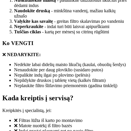
Nuskutinėkite maistą
- pašalinkite didžiuosius likučius prieš
dėdami indus
Naudokite druską
- minkština vandenį, mažiau kalkių
užnašo
Valykite kas savaitę
- greitas filtro skalavimas po vandeniu
Neperkraukite
- indai turi būti laisvai apipurškiami
Tuščias ciklas
- kartą per mėnesį su citrinų rūgštimi
Ko VENGTI
❌
NEDARYKITE:
Nedėkite labai didelių maisto likučių (kaulai, obuolių šerdys)
Nenaudokite per daug ploviklio (susidaro putos)
Nepalikite indų ilgai po plovimo (pelėsis)
Nepildykite druskos į tabletę vietą (kalkės filtram)
Neplaukite filtro šlifavimo priemonėmis (gadina tinklelį)
Kada kreiptis į servisą?
Kreipkitės į specialistą, jei:
❌ Filtras lūžta iš karto po montavimo
❌ Matote nuotėkį iš filtro bazės
❌ Indai prastai plaunami net po naujo filtro