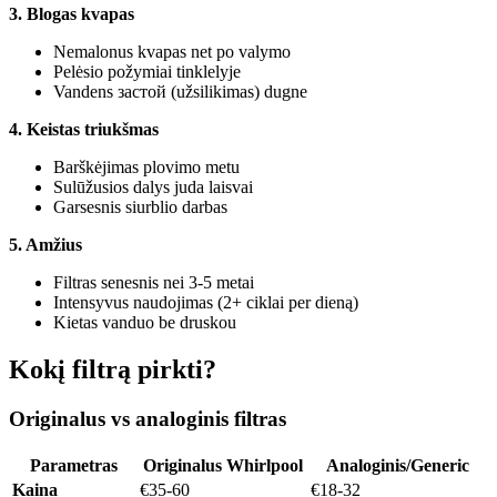
3. Blogas kvapas
Nemalonus kvapas net po valymo
Pelėsio požymiai tinklelyje
Vandens застой (užsilikimas) dugne
4. Keistas triukšmas
Barškėjimas plovimo metu
Sulūžusios dalys juda laisvai
Garsesnis siurblio darbas
5. Amžius
Filtras senesnis nei 3-5 metai
Intensyvus naudojimas (2+ ciklai per dieną)
Kietas vanduo be druskou
Kokį filtrą pirkti?
Originalus vs analoginis filtras
Parametras
Originalus Whirlpool
Analoginis/Generic
Kaina
€35-60
€18-32