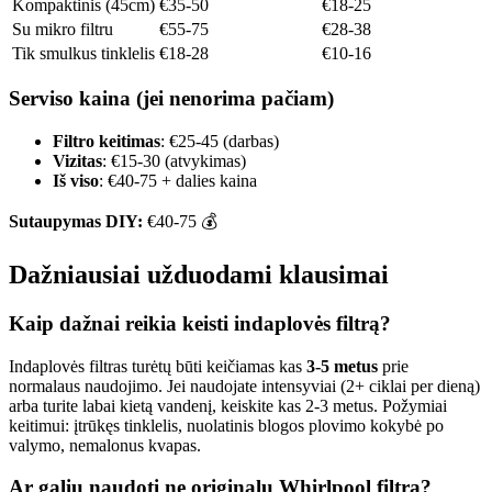
Kompaktinis (45cm)
€35-50
€18-25
Su mikro filtru
€55-75
€28-38
Tik smulkus tinklelis
€18-28
€10-16
Serviso kaina (jei nenorima pačiam)
Filtro keitimas
: €25-45 (darbas)
Vizitas
: €15-30 (atvykimas)
Iš viso
: €40-75 + dalies kaina
Sutaupymas DIY:
€40-75 💰
Dažniausiai užduodami klausimai
Kaip dažnai reikia keisti indaplovės filtrą?
Indaplovės filtras turėtų būti keičiamas kas
3-5 metus
prie
normalaus naudojimo. Jei naudojate intensyviai (2+ ciklai per dieną)
arba turite labai kietą vandenį, keiskite kas 2-3 metus. Požymiai
keitimui: įtrūkęs tinklelis, nuolatinis blogos plovimo kokybė po
valymo, nemalonus kvapas.
Ar galiu naudoti ne originalų Whirlpool filtrą?