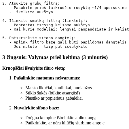
3. Atsukite grubų filtrą:

   - Pasukite prieš laikrodžio rodyklę ~1/4 apsisukimo

   - Iškelkite aukštyn

4. Išimkite smulkų filtrą (tinklelį):

   - Paprastai tiesiog keliama aukštyn

   - Kai kurie modeliai: lengvai paspaudžiate ir keliat
5. Patikrinkite sifono dangtelį:

   - Aplink filtro bazę gali būti papildomas dangtelis

3 žingsnis: Valymas prieš keitimą (3 minutės)
Kruopščiai išvalykite filtro vietą:
Pašalinkite matomus nešvarumus:
Maisto likučiai, kauliukai, nuolaužos
Stiklo šukės (būkite atsargūs!)
Plastiko ar popieriaus gabalėliai
Nuvalykite sifono bazę:
Drėgna kempine ištreinkite aplink angą
Patikrinkite, ar nėra kliūčių siurbimo angoje