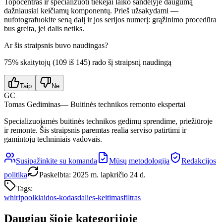
Topocentras ir specializuoti tiekėjai laiko sandėlyje daugumą
dažniausiai keičiamų komponentų. Prieš užsakydami —
nufotografuokite seną dalį ir jos serijos numerį: grąžinimo procedūra
bus greita, jei dalis netiks.
Ar šis straipsnis buvo naudingas?
75
% skaitytojų (
109
iš
145
) rado šį straipsnį naudingą
Taip
Ne
GC
Tomas Gediminas
— Buitinės technikos remonto ekspertai
Specializuojamės buitinės technikos gedimų sprendime, priežiūroje
ir remonte. Šis straipsnis paremtas realia serviso patirtimi ir
gamintojų techniniais vadovais.
Susipažinkite su komanda
Mūsų metodologija
Redakcijos
politika
Paskelbta
:
2025 m. lapkričio 24 d.
Tags:
whirlpool
klaidos-kodas
dalies-keitimas
filtras
Daugiau šioje kategorijoje