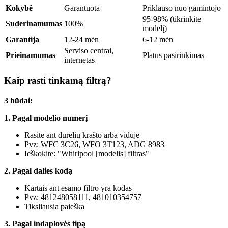
Kokybė
Garantuota
Priklauso nuo gamintojo
95-98% (tikrinkite
Suderinamumas
100%
modelį)
Garantija
12-24 mėn
6-12 mėn
Serviso centrai,
Prieinamumas
Platus pasirinkimas
internetas
Kaip rasti tinkamą filtrą?
3 būdai:
1. Pagal modelio numerį
Rasite ant durelių krašto arba viduje
Pvz: WFC 3C26, WFO 3T123, ADG 8983
Ieškokite: "Whirlpool [modelis] filtras"
2. Pagal dalies kodą
Kartais ant esamo filtro yra kodas
Pvz: 481248058111, 481010354757
Tiksliausia paieška
3. Pagal indaplovės tipą