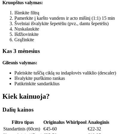
Kruopštus valymas:
Išimkite filtrą
Pamerkite į karšto vandens ir acto mišinį (1:1) 15 min
Švelniai išvalykite šepetėliu (pvz., dantu šepetėlis)
Nuskalaukite
Išdžiovinkite
Grąžinkite
Kas 3 mėnesius
Gilesnis valymas:
Paleiskite tuščią ciklą su indaplovės valiklio (descaler)
Išvalykite purškimo rankas
Patikrinkite sandariklius
Kiek kainuoja?
Dalių kainos
Filtro tipas
Originalus Whirlpool
Analoginis
Standartinis (60cm)
€45-60
€22-32