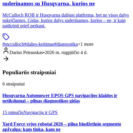
suderinamos su Husqvarna, kurios ne
McCulloch ROB ir Husqvarna dalijasi platforma, bet ne visos dalys
sukeičiamos. Gidas, kurios dalys suderinamos, kurios – ne, ir kaip
patikrinti prieš perkant.
#
mcculloch
#
dalies-keitimas
#
diagnostika
+
1
more
Darius Petrauskas
•
2026 m. rugpjūčio 4 d.
Populiarūs straipsniai
6
straipsniai
Husqvarna Automower EPOS GPS navigacijos klaidos ir
netikslumai – pilnas diagnostikos gidas
15 minučių
Navigacija ir GPS
Yard Force vejos robotai 2026 – pilna biudžetinio segmento
apžvalga: kam tinka, kam ne