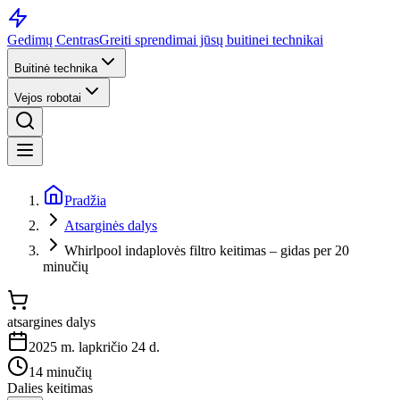
Gedimų Centras
Greiti sprendimai jūsų buitinei technikai
Buitinė technika
Vejos robotai
Pradžia
Atsarginės dalys
Whirlpool indaplovės filtro keitimas – gidas per 20
minučių
atsargines dalys
2025 m. lapkričio 24 d.
14 minučių
Dalies keitimas