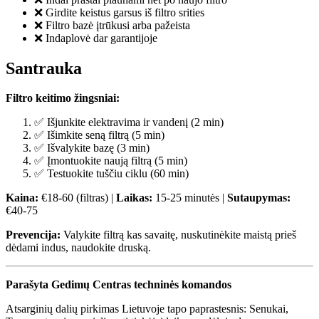
❌ Girdite keistus garsus iš filtro srities
❌ Filtro bazė įtrūkusi arba pažeista
❌ Indaplovė dar garantijoje
Santrauka
Filtro keitimo žingsniai:
✅ Išjunkite elektravima ir vandenį (2 min)
✅ Išimkite seną filtrą (5 min)
✅ Išvalykite bazę (3 min)
✅ Įmontuokite naują filtrą (5 min)
✅ Testuokite tuščiu ciklu (60 min)
Kaina:
€18-60 (filtras) |
Laikas:
15-25 minutės |
Sutaupymas:
€40-75
Prevencija:
Valykite filtrą kas savaitę, nuskutinėkite maistą prieš
dėdami indus, naudokite druską.
Parašyta Gedimų Centras techninės komandos
Atsarginių dalių pirkimas Lietuvoje tapo paprastesnis: Senukai,