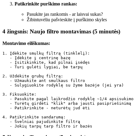
Patikrinkite purškimo rankas:
Pasukite jas rankomis - ar laisvai sukas?
Žibintuvėliu pašvieskite į purškimo skyles
4 žingsnis: Naujo filtro montavimas (5 minutės)
Montavimo eiliškumas:
1. Įdėkite smulkų filtrą (tinklelį):

   - Įdėkite į centrinę bazę

   - Įsitikinkite, kad pilnai įsėdęs

   - Turi gulėti lygiai, be tarpų

2. Uždėkite grubų filtrą:

   - Užmaukite ant smulkaus filtro

   - Sulygiuokite rodyklę su žyme bazėje (jei yra)

3. Fiksuokite:

   - Pasukite pagal laikrodžio rodyklę ~1/4 apsisukimo

   - Turėtų girdėti "klik" arba jausti pasipriešinimą

   - Patikrinkite - neturėtų jud ėti

4. Patikrinkite sandarumą:

   - Švelniai pajudinkite filtrą
