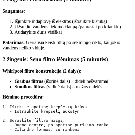
Saugumas:
Išjunkite indaplovę iš elektros (ištraukite kištuką)
Užsukite vandens tiekimo čiaupą (paprastai po kriaukle)
Atidarykite duris visiškai
Patarimas:
Geriausia keisti filtrą po sėkmingo ciklo, kai jokio
vandens neliko viduje.
2 žingsnis: Seno filtro išėmimas (5 minutės)
Whirlpool filtro konstrukcija (2 dalys):
Grubus filtras
(išorinė dalis) – dideli nešvarumai
Smulkus filtras
(vidinė dalis) – mažos dalelės
Išėmimo procedūra:
1. Išimkite apatinę krepšelių krūvą:

   - Ištraukite krepšelį aukštyn

2. Suraskite filtro mazgą:

   - Dugne centre, po apatine purškimo ranka

   - Cilindro formos, su rankena
