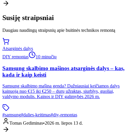
Susiję straipsniai
Daugiau naudingų straipsnių apie buitinės technikos remontą
Atsarginės dalys
DIY remontas
10 minučių
Samsung skalbimo mašinos atsarginės dalys – kas,
kada ir kaip keisti
Samsung skalbimo mašina genda? Dažniausiai keičiamos dalys
kainuoja nuo €15 iki €250 – durų užraktas, siurblys, guoliai,
valdymo modulis. Kainos ir DIY galimybės 2026 m.
#
samsung
#
dalies-keitimas
#
diy-remontas
Tomas Gediminas
•
2026 m. liepos 13 d.