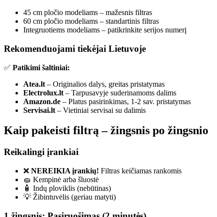
45 cm pločio modeliams – mažesnis filtras
60 cm pločio modeliams – standartinis filtras
Integruotiems modeliams – patikrinkite serijos numerį
Rekomenduojami tiekėjai Lietuvoje
✅
Patikimi šaltiniai:
Atea.lt
– Originalios dalys, greitas pristatymas
Electrolux.lt
– Tarpusavyje suderinamoms dalims
Amazon.de
– Platus pasirinkimas, 1-2 sav. pristatymas
Servisai.lt
– Vietiniai servisai su dalimis
Kaip pakeisti filtrą – žingsnis po žingsnio
Reikalingi įrankiai
❌
NEREIKIA įrankių!
Filtras keičiamas rankomis
🧽 Kempinė arba šluostė
🧴 Indų ploviklis (nebūtinas)
💡 Žibintuvėlis (geriau matyti)
1 žingsnis: Pasiruošimas (2 minutės)