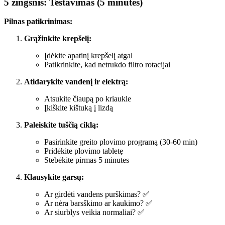
5 žingsnis: Testavimas (5 minutės)
Pilnas patikrinimas:
Grąžinkite krepšelį:
Įdėkite apatinį krepšelį atgal
Patikrinkite, kad netrukdo filtro rotacijai
Atidarykite vandenį ir elektrą:
Atsukite čiaupą po kriaukle
Įkiškite kištuką į lizdą
Paleiskite tuščią ciklą:
Pasirinkite greito plovimo programą (30-60 min)
Pridėkite plovimo tabletę
Stebėkite pirmas 5 minutes
Klausykite garsų:
Ar girdėti vandens purškimas? ✅
Ar nėra barsškimo ar kaukimo? ✅
Ar siurblys veikia normaliai? ✅