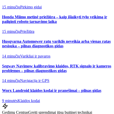
15 minučių
Pirkimo gidai
Honda Miimo metinė priežiūra – kaip išlaikyti tylų veikimą ir
pailginti roboto tarnavimo laiką
15 minučių
Priežiūra
Husqvarna Automower ratų variklis neveikia arba vienas ratas
nesisuka – pilnas diagnostikos gidas
14 minučių
Varikliai ir pavaros
Segway Navimow kalibravimo klaidos, RTK signalo ir kameros
problemos – pilnas diagnostikos gidas
14 minučių
Navigacija ir GPS
Worx Landroid klaidos kodai ir pranešimai – pilnas gidas
9 minutės
Klaidos kodai
Gedimų Centras
Greiti sprendimai jūsų buitinei technikai