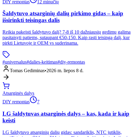
DIY remontas
12 minučių
Šaldytuvo atsarginių dalių pirkimo gidas – kaip
išsirinkti teisingas dalis
Reikia pakeisti šaldytuvo dalį? 7-8 iš 10 dažniausių gedimų galima
pasitaisyti patiems, sutaupant €50-150. Kaip rasti teisingą dalį, kur
pirkti Lietuvoje ir OEM vs suderinama.
#
universalus
#
dalies-keitimas
#
diy-remontas
Tomas Gediminas
•
2026 m. liepos 8 d.
Atsarginės dalys
DIY remontas
7
LG šaldytuvas atsarginės dalys – kas, kada ir kaip
keisti
LG šaldytuvo atsarginių dalių gidas: sandariklis, NTC jutiklis,