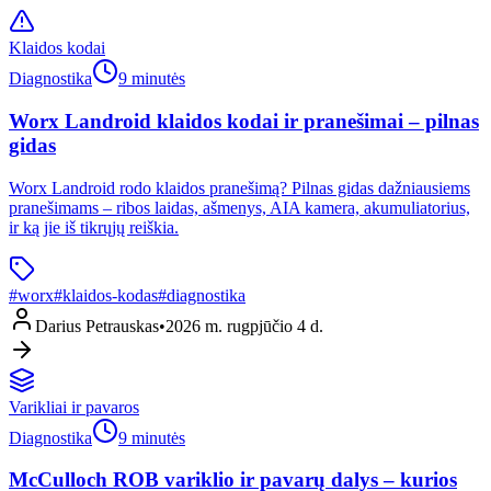
Klaidos kodai
Diagnostika
9 minutės
Worx Landroid klaidos kodai ir pranešimai – pilnas
gidas
Worx Landroid rodo klaidos pranešimą? Pilnas gidas dažniausiems
pranešimams – ribos laidas, ašmenys, AIA kamera, akumuliatorius,
ir ką jie iš tikrųjų reiškia.
#
worx
#
klaidos-kodas
#
diagnostika
Darius Petrauskas
•
2026 m. rugpjūčio 4 d.
Varikliai ir pavaros
Diagnostika
9 minutės
McCulloch ROB variklio ir pavarų dalys – kurios