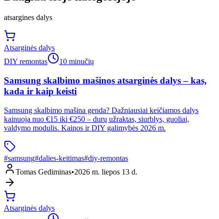
atsargines dalys
Atsarginės dalys
DIY remontas
10 minučių
Samsung skalbimo mašinos atsarginės dalys – kas,
kada ir kaip keisti
Samsung skalbimo mašina genda? Dažniausiai keičiamos dalys
kainuoja nuo €15 iki €250 – durų užraktas, siurblys, guoliai,
valdymo modulis. Kainos ir DIY galimybės 2026 m.
#
samsung
#
dalies-keitimas
#
diy-remontas
Tomas Gediminas
•
2026 m. liepos 13 d.
Atsarginės dalys