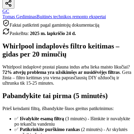
GC
Tomas Gediminas
Buitinės technikos remonto ekspertai
Faktai patikrinti pagal gamintojų dokumentaciją
Paskelbta
:
2025 m. lapkričio 24 d.
Whirlpool indaplovės filtro keitimas –
gidas per 20 minučių
Whirlpool indaplovė prastai plauna indus arba lieka maisto likučiai?
72% atvejų problema yra užsikimšęs ar nusidėvėjęs filtras
. Gera
žinia – filtro keitimas yra viena paprasčiausių DIY užduočių ir
užtrunka tik 15-25 minutes.
Pabandykite tai pirma (5 minutės)
Prieš keisdami filtrą, išbandykite šiuos greitus patikrinimus:
✅
Išvalykite esamą filtrą
(3 minutės) - Išimkite ir nuvalykite
po tekančiu vandeniu
✅
Patikrinkite purškimo rankas
(2 minutės) - Ar skylutės