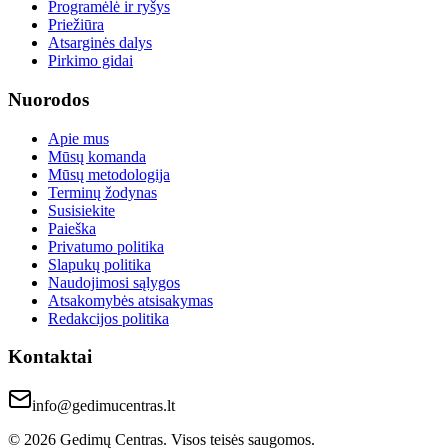
Programėlė ir ryšys
Priežiūra
Atsarginės dalys
Pirkimo gidai
Nuorodos
Apie mus
Mūsų komanda
Mūsų metodologija
Terminų žodynas
Susisiekite
Paieška
Privatumo politika
Slapukų politika
Naudojimosi sąlygos
Atsakomybės atsisakymas
Redakcijos politika
Kontaktai
info@gedimucentras.lt
© 2026 Gedimų Centras. Visos teisės saugomos.