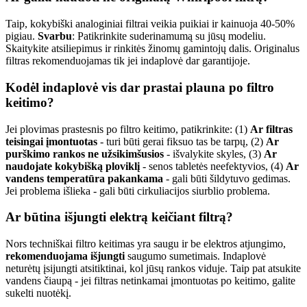
Taip, kokybiški analoginiai filtrai veikia puikiai ir kainuoja 40-50%
pigiau.
Svarbu
: Patikrinkite suderinamumą su jūsų modeliu.
Skaitykite atsiliepimus ir rinkitės žinomų gamintojų dalis. Originalus
filtras rekomenduojamas tik jei indaplovė dar garantijoje.
Kodėl indaplovė vis dar prastai plauna po filtro
keitimo?
Jei plovimas prastesnis po filtro keitimo, patikrinkite: (1)
Ar filtras
teisingai įmontuotas
- turi būti gerai fiksuo tas be tarpų, (2)
Ar
purškimo rankos ne užsikimšusios
- išvalykite skyles, (3)
Ar
naudojate kokybišką ploviklį
- senos tabletės neefektyvios, (4)
Ar
vandens temperatūra pakankama
- gali būti šildytuvo gedimas.
Jei problema išlieka - gali būti cirkuliacijos siurblio problema.
Ar būtina išjungti elektrą keičiant filtrą?
Nors techniškai filtro keitimas yra saugu ir be elektros atjungimo,
rekomenduojama išjungti
saugumo sumetimais. Indaplovė
neturėtų įsijungti atsitiktinai, kol jūsų rankos viduje. Taip pat atsukite
vandens čiaupą - jei filtras netinkamai įmontuotas po keitimo, galite
sukelti nuotėkį.