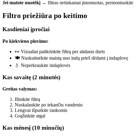
Jei matote nuotėkį
→ filtras netinkamai įmontuotas, permontuokite
Filtro priežiūra po keitimo
Kasdieniai įpročiai
Po kiekvieno plovimo:
👀 Vizualiai patikrinkite filtrą per atidaras duris
🍽️ Nuskutinėkite maistą nuo indų prieš dėdami į indaplovę
💧 Neperkraukite indaplovės
Kas savaitę (2 minutės)
Greitas valymas:
Išimkite filtrą
Nuskalaukite po tekančiu vandeniu
Lengvai išpurkite rankomis
Grąžinkite atgal
Kas mėnesį (10 minučių)