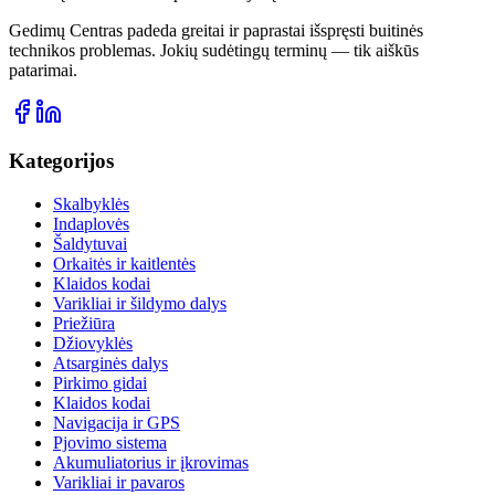
Gedimų Centras padeda greitai ir paprastai išspręsti buitinės
technikos problemas. Jokių sudėtingų terminų — tik aiškūs
patarimai.
Kategorijos
Skalbyklės
Indaplovės
Šaldytuvai
Orkaitės ir kaitlentės
Klaidos kodai
Varikliai ir šildymo dalys
Priežiūra
Džiovyklės
Atsarginės dalys
Pirkimo gidai
Klaidos kodai
Navigacija ir GPS
Pjovimo sistema
Akumuliatorius ir įkrovimas
Varikliai ir pavaros