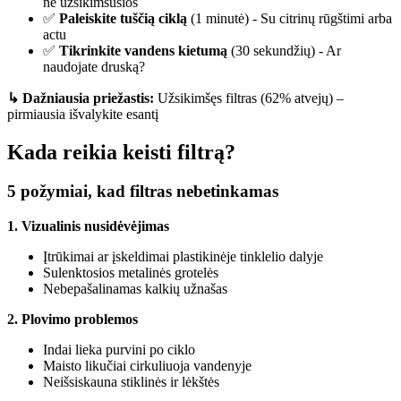
ne užsikimšusios
✅
Paleiskite tuščią ciklą
(1 minutė) - Su citrinų rūgštimi arba
actu
✅
Tikrinkite vandens kietumą
(30 sekundžių) - Ar
naudojate druską?
↳ Dažniausia priežastis:
Užsikimšęs filtras (62% atvejų) –
pirmiausia išvalykite esantį
Kada reikia keisti filtrą?
5 požymiai, kad filtras nebetinkamas
1. Vizualinis nusidėvėjimas
Įtrūkimai ar įskeldimai plastikinėje tinklelio dalyje
Sulenktosios metalinės grotelės
Nebepašalinamas kalkių užnašas
2. Plovimo problemos
Indai lieka purvini po ciklo
Maisto likučiai cirkuliuoja vandenyje
Neišsiskauna stiklinės ir lėkštės