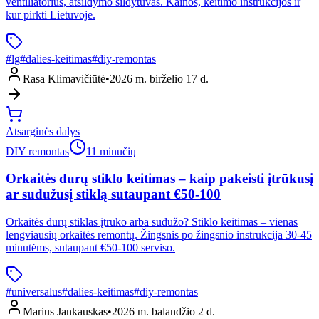
ventiliatorius, atšildymo šildytuvas. Kainos, keitimo instrukcijos ir
kur pirkti Lietuvoje.
#
lg
#
dalies-keitimas
#
diy-remontas
Rasa Klimavičiūtė
•
2026 m. birželio 17 d.
Atsarginės dalys
DIY remontas
11 minučių
Orkaitės durų stiklo keitimas – kaip pakeisti įtrūkusį
ar sudužusį stiklą sutaupant €50-100
Orkaitės durų stiklas įtrūko arba sudužo? Stiklo keitimas – vienas
lengviausių orkaitės remontų. Žingsnis po žingsnio instrukcija 30-45
minutėms, sutaupant €50-100 serviso.
#
universalus
#
dalies-keitimas
#
diy-remontas
Marius Jankauskas
•
2026 m. balandžio 2 d.