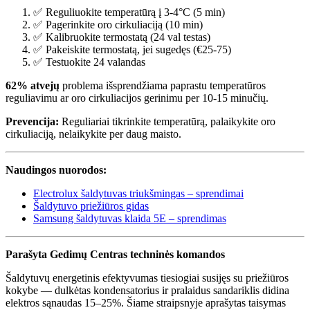
✅ Reguliuokite temperatūrą į 3-4°C (5 min)
✅ Pagerinkite oro cirkuliaciją (10 min)
✅ Kalibruokite termostatą (24 val testas)
✅ Pakeiskite termostatą, jei sugedęs (€25-75)
✅ Testuokite 24 valandas
62% atvejų
problema išsprendžiama paprastu temperatūros
reguliavimu ar oro cirkuliacijos gerinimu per 10-15 minučių.
Prevencija:
Reguliariai tikrinkite temperatūrą, palaikykite oro
cirkuliaciją, nelaikykite per daug maisto.
Naudingos nuorodos:
Electrolux šaldytuvas triukšmingas – sprendimai
Šaldytuvo priežiūros gidas
Samsung šaldytuvas klaida 5E – sprendimas
Parašyta Gedimų Centras techninės komandos
Šaldytuvų energetinis efektyvumas tiesiogiai susijęs su priežiūros
kokybe — dulkėtas kondensatorius ir pralaidus sandariklis didina
elektros sąnaudas 15–25%. Šiame straipsnyje aprašytas taisymas