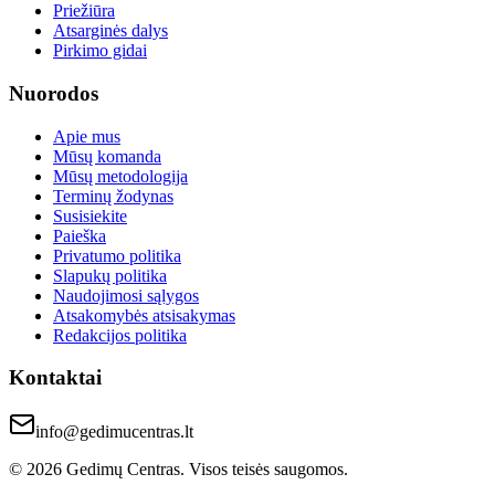
Priežiūra
Atsarginės dalys
Pirkimo gidai
Nuorodos
Apie mus
Mūsų komanda
Mūsų metodologija
Terminų žodynas
Susisiekite
Paieška
Privatumo politika
Slapukų politika
Naudojimosi sąlygos
Atsakomybės atsisakymas
Redakcijos politika
Kontaktai
info@gedimucentras.lt
© 2026 Gedimų Centras. Visos teisės saugomos.