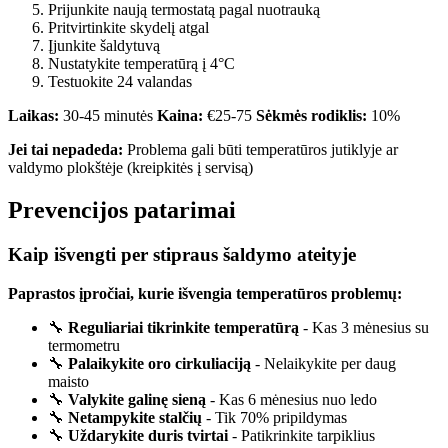
Prijunkite naują termostatą pagal nuotrauką
Pritvirtinkite skydelį atgal
Įjunkite šaldytuvą
Nustatykite temperatūrą į 4°C
Testuokite 24 valandas
Laikas:
30-45 minutės
Kaina:
€25-75
Sėkmės rodiklis:
10%
Jei tai nepadeda:
Problema gali būti temperatūros jutiklyje ar
valdymo plokštėje (kreipkitės į servisą)
Prevencijos patarimai
Kaip išvengti per stipraus šaldymo ateityje
Paprastos įpročiai, kurie išvengia temperatūros problemų:
🔧
Reguliariai tikrinkite temperatūrą
- Kas 3 mėnesius su
termometru
🔧
Palaikykite oro cirkuliaciją
- Nelaikykite per daug
maisto
🔧
Valykite galinę sieną
- Kas 6 mėnesius nuo ledo
🔧
Netampykite stalčių
- Tik 70% pripildymas
🔧
Uždarykite duris tvirtai
- Patikrinkite tarpiklius