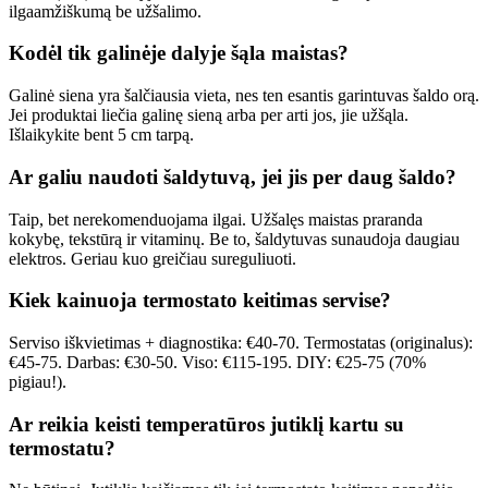
ilgaamžiškumą be užšalimo.
Kodėl tik galinėje dalyje šąla maistas?
Galinė siena yra šalčiausia vieta, nes ten esantis garintuvas šaldo orą.
Jei produktai liečia galinę sieną arba per arti jos, jie užšąla.
Išlaikykite bent 5 cm tarpą.
Ar galiu naudoti šaldytuvą, jei jis per daug šaldo?
Taip, bet nerekomenduojama ilgai. Užšalęs maistas praranda
kokybę, tekstūrą ir vitaminų. Be to, šaldytuvas sunaudoja daugiau
elektros. Geriau kuo greičiau sureguliuoti.
Kiek kainuoja termostato keitimas servise?
Serviso iškvietimas + diagnostika: €40-70. Termostatas (originalus):
€45-75. Darbas: €30-50. Viso: €115-195. DIY: €25-75 (70%
pigiau!).
Ar reikia keisti temperatūros jutiklį kartu su
termostatu?