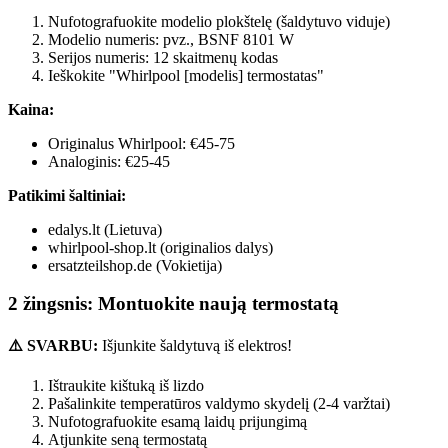
Nufotografuokite modelio plokštelę (šaldytuvo viduje)
Modelio numeris: pvz., BSNF 8101 W
Serijos numeris: 12 skaitmenų kodas
Ieškokite "Whirlpool [modelis] termostatas"
Kaina:
Originalus Whirlpool: €45-75
Analoginis: €25-45
Patikimi šaltiniai:
edalys.lt (Lietuva)
whirlpool-shop.lt (originalios dalys)
ersatzteilshop.de (Vokietija)
2 žingsnis: Montuokite naują termostatą
⚠️ SVARBU:
Išjunkite šaldytuvą iš elektros!
Ištraukite kištuką iš lizdo
Pašalinkite temperatūros valdymo skydelį (2-4 varžtai)
Nufotografuokite esamą laidų prijungimą
Atjunkite seną termostatą