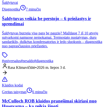
Šaldytuvai
Diagnostika
7 minučių
Šaldytuvas veikia be perstojo – 6 priežastys ir
sprendimai
Šaldytuvas burzgia visą parą be pauzių? Maždaug 7 iš 10 atvejų
sutvarkomi namuose nemokamai. Termostato nustatymas, durų
sandariklis, dulkėtas kondensatorius ir ledo sluoksnis – diagnostika
nuo paprasčiausios priežasties.
#
universalus
#
nesaldo
#
diagnostika
Rasa Klimavičiūtė
•
2026 m. liepos 3 d.
Klaidos kodai
Greitas taisymas
6 minučių
McCulloch ROB klaidos pranešimai skiriasi nuo
Husqvarna – ką reikia žinoti