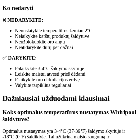
Ko nedaryti
❌
NEDARYKITE:
Nenustatykite temperatūros žemiau 2°C
Nelaikykite karštų produktų šaldytuve
Neužblokuokite oro angų
Neatidarykite durų per dažnai
✅
DARYKITE:
Palaikykite 3-4°C šaldymo skyriuje
Leiskite maistui atvėsti prieš dėdami
Išlaikykite oro cirkuliacijos erdvę
Valykite tarpiklius reguliariai
Dažniausiai užduodami klausimai
Koks optimalus temperatūros nustatymas Whirlpool
šaldytuve?
Optimalus nustatymas yra 3-4°C (37-39°F) šaldymo skyriuje ir
-18°C (0°F) šaldiklyje. Tai užtikrina maisto saugumą ir