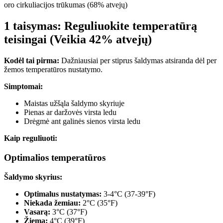
oro cirkuliacijos trūkumas (68% atvejų)
1 taisymas: Reguliuokite temperatūrą
teisingai (Veikia 42% atvejų)
Kodėl tai pirma:
Dažniausiai per stiprus šaldymas atsiranda dėl per
žemos temperatūros nustatymo.
Simptomai:
Maistas užšąla šaldymo skyriuje
Pienas ar daržovės virsta ledu
Drėgmė ant galinės sienos virsta ledu
Kaip reguliuoti:
Optimalios temperatūros
Šaldymo skyrius:
Optimalus nustatymas:
3-4°C (37-39°F)
Niekada žemiau:
2°C (35°F)
Vasarą:
3°C (37°F)
Žiemą:
4°C (39°F)