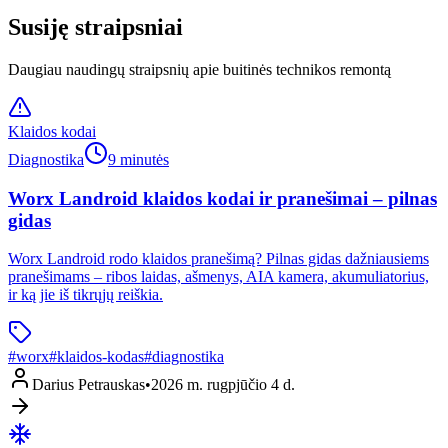
Susiję straipsniai
Daugiau naudingų straipsnių apie buitinės technikos remontą
Klaidos kodai
Diagnostika
9 minutės
Worx Landroid klaidos kodai ir pranešimai – pilnas
gidas
Worx Landroid rodo klaidos pranešimą? Pilnas gidas dažniausiems
pranešimams – ribos laidas, ašmenys, AIA kamera, akumuliatorius,
ir ką jie iš tikrųjų reiškia.
#
worx
#
klaidos-kodas
#
diagnostika
Darius Petrauskas
•
2026 m. rugpjūčio 4 d.