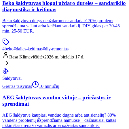
Beko šaldytuvas blogai uždaro dureles – sandariklio
diagnostika ir keitimas
Beko šaldytuvo durys neuždaromos sandariai? 70% problemų
sprendžiama valant arba keičiant sandariklį. DIY gidas per 30-45
min, 25-50 EUR.
#
beko
#
dalies-keitimas
#
diy-remontas
Rasa Klimavičiūtė
•
2026 m. birželio 17 d.
Šaldytuvai
Greitas taisymas
10 minučių
AEG šaldytuvas vanduo viduje – priežastys ir
sprendimai
AEG šaldytuve kaupiasi vanduo dugne arba ant sienelių? 80%
vandens problemų išsprendžiama namuose – dažniausiai kaltas
užkimštas drenažo vamzdis arba pažeistas sandariklis.