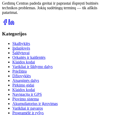
Gedimų Centras padeda greitai ir paprastai išspręsti buitinės
technikos problemas. Jokių sudėtingų terminų — tik aiškūs
patarimai.
Kategorijos
Skalbyklės
Indaplovės
Šaldytuvai
Orkaitės ir kaitlentės
Klaidos kodai
Varikliai ir šildymo dalys
Priežiūra
Džiovyklės
Atsarginės dalys
Pirkimo gidai
Klaidos kodai
Navigacija ir GPS
Pjovimo sistema
Akumuliatorius ir įkrovimas
Varikliai ir pavaros
Programėlė ir ryšys