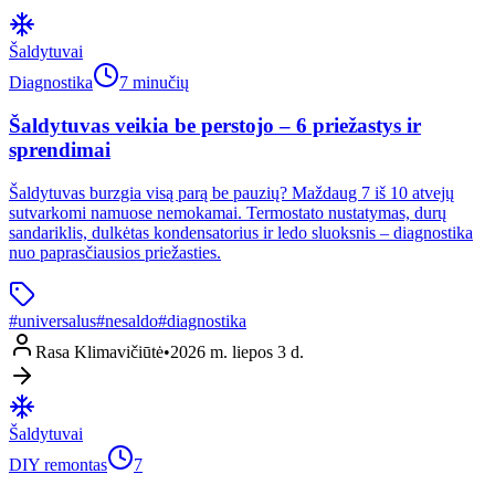
Šaldytuvai
Diagnostika
7 minučių
Šaldytuvas veikia be perstojo – 6 priežastys ir
sprendimai
Šaldytuvas burzgia visą parą be pauzių? Maždaug 7 iš 10 atvejų
sutvarkomi namuose nemokamai. Termostato nustatymas, durų
sandariklis, dulkėtas kondensatorius ir ledo sluoksnis – diagnostika
nuo paprasčiausios priežasties.
#
universalus
#
nesaldo
#
diagnostika
Rasa Klimavičiūtė
•
2026 m. liepos 3 d.
Šaldytuvai
DIY remontas
7