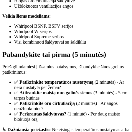
Blogas oro cirkuliacija šaldytuve
Užblokuotos ventiliacijos angos
Veikia šiems modeliams:
Whirlpool BSNF, BSFV serijos
Whirlpool W serijos
Whirlpool Supreme serijos
Visi kombinuoti šaldytuvai su šaldikliu
Pabandykite tai pirma (5 minutės)
Prieš gilindamiesi į išsamius pataisymus, išbandykite šiuos greitus
patikrinimus:
✅
Patikrinkite temperatūros nustatymą
(2 minutės) - Ar
nėra nustatyta per žemai?
✅
Atitraukite maistą nuo galinės sienos
(3 minutės) - 5 cm
tarpas būtinas
✅
Patikrinkite oro cirkuliaciją
(2 minutės) - Ar angos
neužblokuotos?
✅
Perkrautas šaldytuvas?
(1 minutė) - Per daug maisto
blokuoja orą
↳ Dažniausia priežastis:
Neteisingas temperatūros nustatymas arba