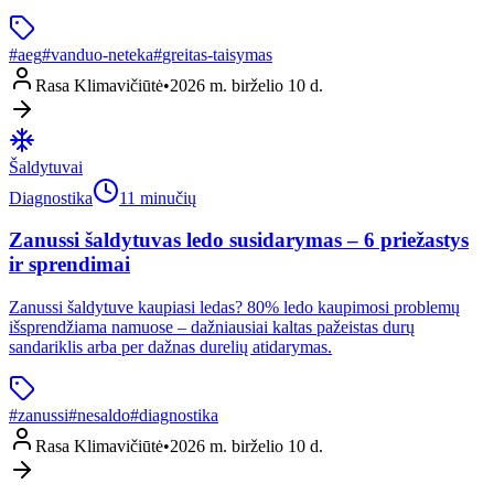
#
aeg
#
vanduo-neteka
#
greitas-taisymas
Rasa Klimavičiūtė
•
2026 m. birželio 10 d.
Šaldytuvai
Diagnostika
11 minučių
Zanussi šaldytuvas ledo susidarymas – 6 priežastys
ir sprendimai
Zanussi šaldytuve kaupiasi ledas? 80% ledo kaupimosi problemų
išsprendžiama namuose – dažniausiai kaltas pažeistas durų
sandariklis arba per dažnas durelių atidarymas.
#
zanussi
#
nesaldo
#
diagnostika
Rasa Klimavičiūtė
•
2026 m. birželio 10 d.