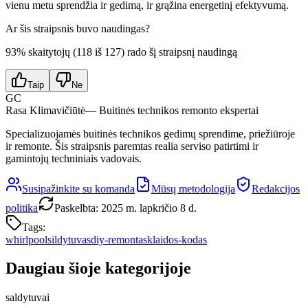
vienu metu sprendžia ir gedimą, ir grąžina energetinį efektyvumą.
Ar šis straipsnis buvo naudingas?
93
% skaitytojų (
118
iš
127
) rado šį straipsnį naudingą
Taip
Ne
GC
Rasa Klimavičiūtė
— Buitinės technikos remonto ekspertai
Specializuojamės buitinės technikos gedimų sprendime, priežiūroje
ir remonte. Šis straipsnis paremtas realia serviso patirtimi ir
gamintojų techniniais vadovais.
Susipažinkite su komanda
Mūsų metodologija
Redakcijos
politika
Paskelbta
:
2025 m. lapkričio 8 d.
Tags:
whirlpool
sildytuvas
diy-remontas
klaidos-kodas
Daugiau šioje kategorijoje
saldytuvai