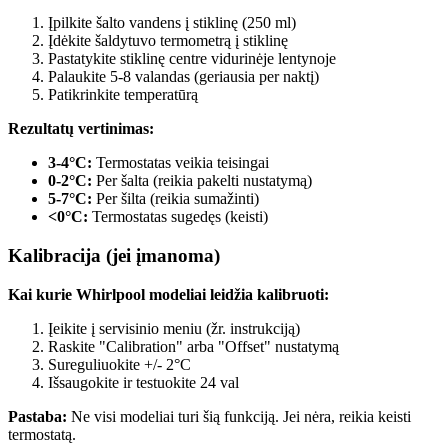
Įpilkite šalto vandens į stiklinę (250 ml)
Įdėkite šaldytuvo termometrą į stiklinę
Pastatykite stiklinę centre vidurinėje lentynoje
Palaukite 5-8 valandas (geriausia per naktį)
Patikrinkite temperatūrą
Rezultatų vertinimas:
3-4°C:
Termostatas veikia teisingai
0-2°C:
Per šalta (reikia pakelti nustatymą)
5-7°C:
Per šilta (reikia sumažinti)
<0°C:
Termostatas sugedęs (keisti)
Kalibracija (jei įmanoma)
Kai kurie Whirlpool modeliai leidžia kalibruoti:
Įeikite į servisinio meniu (žr. instrukciją)
Raskite "Calibration" arba "Offset" nustatymą
Sureguliuokite +/- 2°C
Išsaugokite ir testuokite 24 val
Pastaba:
Ne visi modeliai turi šią funkciją. Jei nėra, reikia keisti
termostatą.