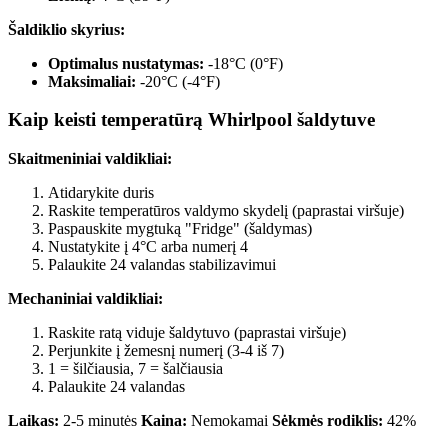
Šaldiklio skyrius:
Optimalus nustatymas:
-18°C (0°F)
Maksimaliai:
-20°C (-4°F)
Kaip keisti temperatūrą Whirlpool šaldytuve
Skaitmeniniai valdikliai:
Atidarykite duris
Raskite temperatūros valdymo skydelį (paprastai viršuje)
Paspauskite mygtuką "Fridge" (šaldymas)
Nustatykite į 4°C arba numerį 4
Palaukite 24 valandas stabilizavimui
Mechaniniai valdikliai:
Raskite ratą viduje šaldytuvo (paprastai viršuje)
Perjunkite į žemesnį numerį (3-4 iš 7)
1 = šilčiausia, 7 = šalčiausia
Palaukite 24 valandas
Laikas:
2-5 minutės
Kaina:
Nemokamai
Sėkmės rodiklis:
42%