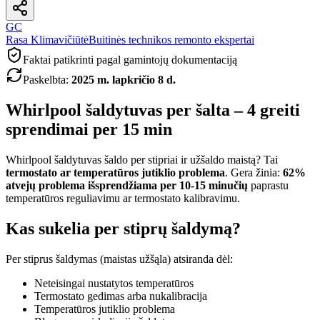
GC
Rasa Klimavičiūtė
Buitinės technikos remonto ekspertai
Faktai patikrinti pagal gamintojų dokumentaciją
Paskelbta
:
2025 m. lapkričio 8 d.
Whirlpool šaldytuvas per šalta – 4 greiti
sprendimai per 15 min
Whirlpool šaldytuvas šaldo per stipriai ir užšaldo maistą? Tai
termostato ar temperatūros jutiklio problema
. Gera žinia:
62%
atvejų problema išsprendžiama per 10-15 minučių
paprastu
temperatūros reguliavimu ar termostato kalibravimu.
Kas sukelia per stiprų šaldymą?
Per stiprus šaldymas (maistas užšąla) atsiranda dėl:
Neteisingai nustatytos temperatūros
Termostato gedimas arba nukalibracija
Temperatūros jutiklio problema