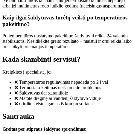
Ne būtinai. Jutiklis keičiamas tik jei termostato keitimas nepadėjo
arba jei multimetras rodo jutiklio gedimą (neteisingas atsparumas).
Kaip ilgai šaldytuvas turėtų veikti po temperatūros
pakeitimo?
Po temperatūros nustatymo pakeitimo šaldytuvui reikia 24 valandų
stabilizuotis. Nesitikėkite greito rezultato – maistui ir orui reikia laiko
prisitaikyti prie naujos temperatūros.
Kada skambinti servisui?
Kreipkitės į specialistą, jei:
❌ Temperatūros reguliavimas nepadeda po 24 val
❌ Termostato keitimas neišsprendė problemos
❌ Šaldytuvas dar garantijoje
❌ Matote drėgmę ar vandenį šaldytuvo viduje
❌ Girdite keistus garsus iš kompresoriaus
Santrauka
Greitas per stipraus šaldymo sprendimas: