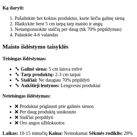
Ką daryti:
Pašalinkite bet kokius produktus, kurie liečia galinę sieną
Išlaikykite bent 5 cm tarpą tarp maisto ir angų
Netamponuokite stalčių per daug (tik 70% pripildymas)
Palaukite 4-6 valandas
Maisto išdėstymo taisyklės
Teisingas išdėstymas:
🔧
Galinė siena:
5 cm laisva erdvė
🔧
Tarp produktų:
2-3 cm tarpai
🔧
Stalčiai:
Ne daugiau 70% pripildyti
🔧
Aukštieji lentynos:
Lengvesni produktai
Neteisingas išdėstymas:
❌ Produktai priglausti prie galinės sienos
❌ Per daug produktų susikrauto
❌ Stalčiai perpildyti
❌ Oro angos užblokuotos
Laikas:
10-15 minučių
Kaina:
Nemokamai
Sėkmės rodiklis:
28%