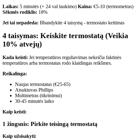
Laikas:
5 minutės (+ 24 val laukimo)
Kaina:
€5-10 (termometras)
Sėkmės rodiklis:
18%
Jei tai nepadeda:
Išbandykite 4 taisymą - termostato keitimas
4 taisymas: Keiskite termostatą (Veikia
10% atvejų)
Kada keisti:
Jei temperatūros reguliavimas nekeičia faktinės
temperatūros arba termostatas rodo klaidingas reikšmes.
Reikalinga:
Naujas termostatas (€25-65)
Atsuktuvas Phillips
Multimetras (tikrinimui)
30-45 minutės laiko
Kaip keisti:
1 žingsnis: Pirkite teisingą termostatą
Kaip užsisakyti: