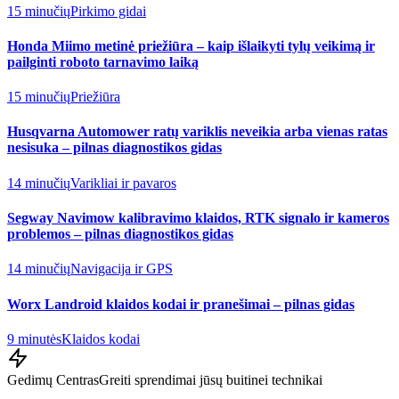
15 minučių
Pirkimo gidai
Honda Miimo metinė priežiūra – kaip išlaikyti tylų veikimą ir
pailginti roboto tarnavimo laiką
15 minučių
Priežiūra
Husqvarna Automower ratų variklis neveikia arba vienas ratas
nesisuka – pilnas diagnostikos gidas
14 minučių
Varikliai ir pavaros
Segway Navimow kalibravimo klaidos, RTK signalo ir kameros
problemos – pilnas diagnostikos gidas
14 minučių
Navigacija ir GPS
Worx Landroid klaidos kodai ir pranešimai – pilnas gidas
9 minutės
Klaidos kodai
Gedimų Centras
Greiti sprendimai jūsų buitinei technikai