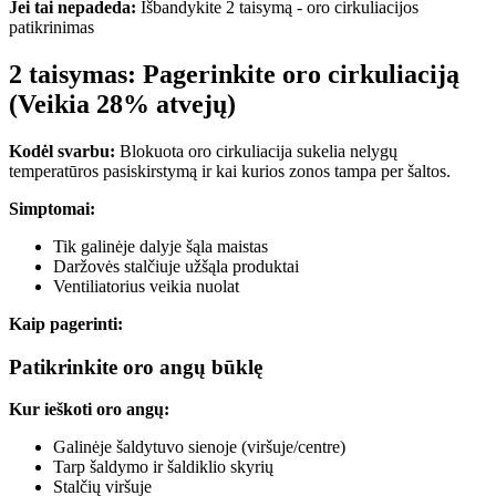
Jei tai nepadeda:
Išbandykite 2 taisymą - oro cirkuliacijos
patikrinimas
2 taisymas: Pagerinkite oro cirkuliaciją
(Veikia 28% atvejų)
Kodėl svarbu:
Blokuota oro cirkuliacija sukelia nelygų
temperatūros pasiskirstymą ir kai kurios zonos tampa per šaltos.
Simptomai:
Tik galinėje dalyje šąla maistas
Daržovės stalčiuje užšąla produktai
Ventiliatorius veikia nuolat
Kaip pagerinti:
Patikrinkite oro angų būklę
Kur ieškoti oro angų:
Galinėje šaldytuvo sienoje (viršuje/centre)
Tarp šaldymo ir šaldiklio skyrių
Stalčių viršuje