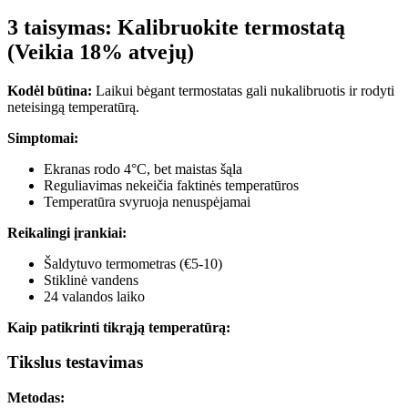
3 taisymas: Kalibruokite termostatą
(Veikia 18% atvejų)
Kodėl būtina:
Laikui bėgant termostatas gali nukalibruotis ir rodyti
neteisingą temperatūrą.
Simptomai:
Ekranas rodo 4°C, bet maistas šąla
Reguliavimas nekeičia faktinės temperatūros
Temperatūra svyruoja nenuspėjamai
Reikalingi įrankiai:
Šaldytuvo termometras (€5-10)
Stiklinė vandens
24 valandos laiko
Kaip patikrinti tikrąją temperatūrą:
Tikslus testavimas
Metodas: