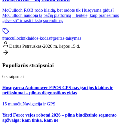
McCulloch ROB rodo klaidą, bet radote tik Husqvarna gidus?
McCulloch naudoja tą pačią platformą – lentelė, kaip pranešimus
„išversti“ ir rasti tikslų sprendimą.
#
mcculloch
#
klaidos-kodas
#
greitas-taisymas
Darius Petrauskas
•
2026 m. liepos 15 d.
Populiarūs straipsniai
6
straipsniai
Husqvarna Automower EPOS GPS navigacijos klaidos ir
netikslumai – pilnas diagnostikos gidas
15 minučių
Navigacija ir GPS
Yard Force vejos robotai 2026 – pilna biudžetinio segmento
apžvalga: kam tinka, kam ne