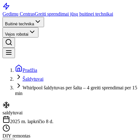
Gedimų Centras
Greiti sprendimai jūsų buitinei technikai
Buitinė technika
Vejos robotai
Pradžia
Šaldytuvai
Whirlpool šaldytuvas per šalta – 4 greiti sprendimai per 15
min
saldytuvai
2025 m. lapkričio 8 d.
DIY remontas