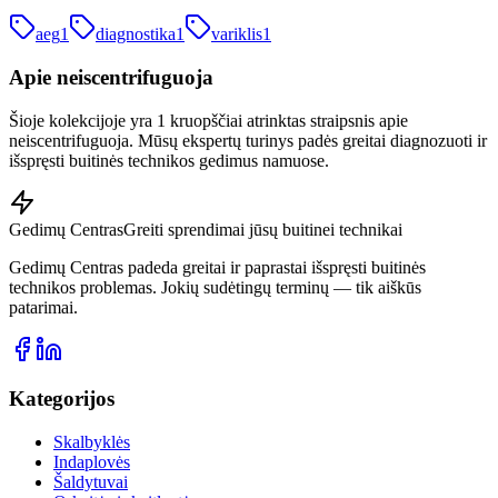
aeg
1
diagnostika
1
variklis
1
Apie
neiscentrifuguoja
Šioje kolekcijoje yra 1 kruopščiai atrinktas straipsnis apie
neiscentrifuguoja. Mūsų ekspertų turinys padės greitai diagnozuoti ir
išspręsti buitinės technikos gedimus namuose.
Gedimų Centras
Greiti sprendimai jūsų buitinei technikai
Gedimų Centras padeda greitai ir paprastai išspręsti buitinės
technikos problemas. Jokių sudėtingų terminų — tik aiškūs
patarimai.
Kategorijos
Skalbyklės
Indaplovės
Šaldytuvai