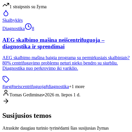
1
straipsnis
su žyma
Skalbyklės
Diagnostika
8
AEG skalbimo mašina neišcentrifuguoja –
diagnostika ir sprendimai
AEG skalbimo mašina baigia programą su permirkusiais skalbiniais?
80% centrifugavimo problemų neturi nieko bendro su siurbliu.
Diagnostika nuo perkrovimo iki variklio.
#
aeg
#
neiscentrifuguoja
#
diagnostika
+
1
more
Tomas Gediminas
•
2026 m. liepos 1 d.
Susijusios temos
Atraskite daugiau turinio tyrinėdami šias susijusias žymas