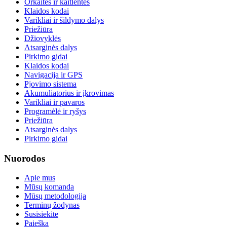
Orkaitės ir kaitlentės
Klaidos kodai
Varikliai ir šildymo dalys
Priežiūra
Džiovyklės
Atsarginės dalys
Pirkimo gidai
Klaidos kodai
Navigacija ir GPS
Pjovimo sistema
Akumuliatorius ir įkrovimas
Varikliai ir pavaros
Programėlė ir ryšys
Priežiūra
Atsarginės dalys
Pirkimo gidai
Nuorodos
Apie mus
Mūsų komanda
Mūsų metodologija
Terminų žodynas
Susisiekite
Paieška