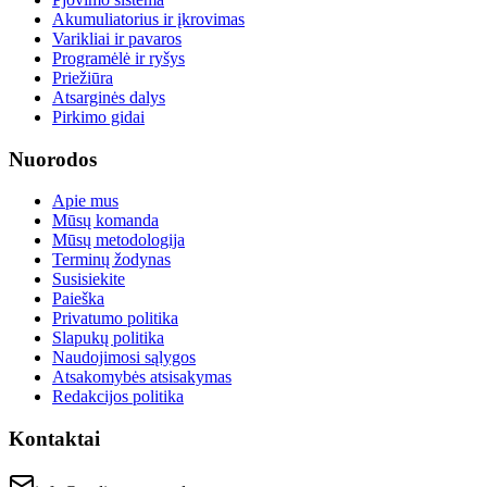
Akumuliatorius ir įkrovimas
Varikliai ir pavaros
Programėlė ir ryšys
Priežiūra
Atsarginės dalys
Pirkimo gidai
Nuorodos
Apie mus
Mūsų komanda
Mūsų metodologija
Terminų žodynas
Susisiekite
Paieška
Privatumo politika
Slapukų politika
Naudojimosi sąlygos
Atsakomybės atsisakymas
Redakcijos politika
Kontaktai