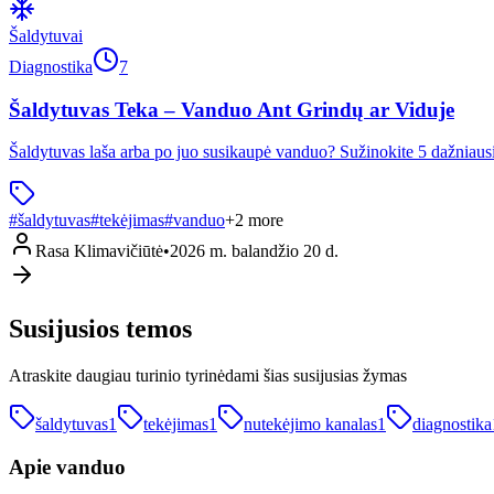
Šaldytuvai
Diagnostika
7
Šaldytuvas Teka – Vanduo Ant Grindų ar Viduje
Šaldytuvas laša arba po juo susikaupė vanduo? Sužinokite 5 dažniausia
#
šaldytuvas
#
tekėjimas
#
vanduo
+
2
more
Rasa Klimavičiūtė
•
2026 m. balandžio 20 d.
Susijusios temos
Atraskite daugiau turinio tyrinėdami šias susijusias žymas
šaldytuvas
1
tekėjimas
1
nutekėjimo kanalas
1
diagnostika
Apie
vanduo