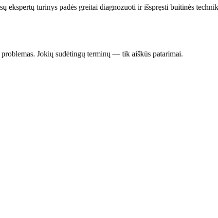
ūsų ekspertų turinys padės greitai diagnozuoti ir išspręsti buitinės tech
s problemas. Jokių sudėtingų terminų — tik aiškūs patarimai.