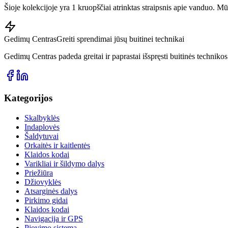
Šioje kolekcijoje yra 1 kruopščiai atrinktas straipsnis apie vanduo. M
Gedimų Centras
Greiti sprendimai jūsų buitinei technikai
Gedimų Centras padeda greitai ir paprastai išspręsti buitinės techniko
Kategorijos
Skalbyklės
Indaplovės
Šaldytuvai
Orkaitės ir kaitlentės
Klaidos kodai
Varikliai ir šildymo dalys
Priežiūra
Džiovyklės
Atsarginės dalys
Pirkimo gidai
Klaidos kodai
Navigacija ir GPS
Pjovimo sistema