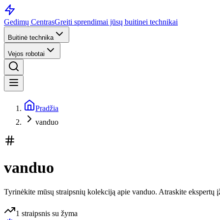
Gedimų Centras
Greiti sprendimai jūsų buitinei technikai
Buitinė technika
Vejos robotai
Pradžia
vanduo
vanduo
Tyrinėkite mūsų straipsnių kolekciją apie vanduo. Atraskite ekspertų įž
1
straipsnis
su žyma