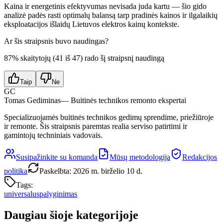
Kaina ir energetinis efektyvumas nevisada juda kartu — šio gido
analizė padės rasti optimalų balansą tarp pradinės kainos ir ilgalaikių
eksploatacijos išlaidų Lietuvos elektros kainų kontekste.
Ar šis straipsnis buvo naudingas?
87
% skaitytojų (
41
iš
47
) rado šį straipsnį naudingą
Taip
Ne
GC
Tomas Gediminas
— Buitinės technikos remonto ekspertai
Specializuojamės buitinės technikos gedimų sprendime, priežiūroje
ir remonte. Šis straipsnis paremtas realia serviso patirtimi ir
gamintojų techniniais vadovais.
Susipažinkite su komanda
Mūsų metodologija
Redakcijos
politika
Paskelbta
:
2026 m. birželio 10 d.
Tags:
universalus
palyginimas
Daugiau šioje kategorijoje