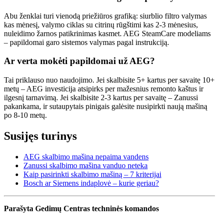
Abu ženklai turi vienodą priežiūros grafiką: siurblio filtro valymas
kas mėnesį, valymo ciklas su citrinų rūgštimi kas 2-3 mėnesius,
nuleidimo žarnos patikrinimas kasmet. AEG SteamCare modeliams
– papildomai garo sistemos valymas pagal instrukciją.
Ar verta mokėti papildomai už AEG?
Tai priklauso nuo naudojimo. Jei skalbisite 5+ kartus per savaitę 10+
metų – AEG investicija atsipirks per mažesnius remonto kaštus ir
ilgesnį tarnavimą. Jei skalbisite 2-3 kartus per savaitę – Zanussi
pakankama, ir sutaupytais pinigais galėsite nusipirkti naują mašiną
po 8-10 metų.
Susijęs turinys
AEG skalbimo mašina nepaima vandens
Zanussi skalbimo mašina vanduo neteka
Kaip pasirinkti skalbimo mašiną – 7 kriterijai
Bosch ar Siemens indaplovė – kurie geriau?
Parašyta Gedimų Centras techninės komandos