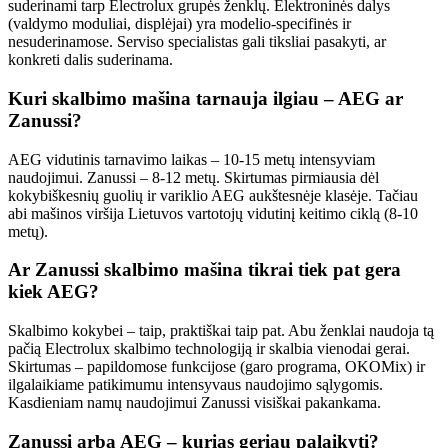
suderinami tarp Electrolux grupės ženklų. Elektroninės dalys
(valdymo moduliai, displėjai) yra modelio-specifinės ir
nesuderinamose. Serviso specialistas gali tiksliai pasakyti, ar
konkreti dalis suderinama.
Kuri skalbimo mašina tarnauja ilgiau – AEG ar
Zanussi?
AEG vidutinis tarnavimo laikas – 10-15 metų intensyviam
naudojimui. Zanussi – 8-12 metų. Skirtumas pirmiausia dėl
kokybiškesnių guolių ir variklio AEG aukštesnėje klasėje. Tačiau
abi mašinos viršija Lietuvos vartotojų vidutinį keitimo ciklą (8-10
metų).
Ar Zanussi skalbimo mašina tikrai tiek pat gera
kiek AEG?
Skalbimo kokybei – taip, praktiškai taip pat. Abu ženklai naudoja tą
pačią Electrolux skalbimo technologiją ir skalbia vienodai gerai.
Skirtumas – papildomose funkcijose (garo programa, OKOMix) ir
ilgalaikiame patikimumu intensyvaus naudojimo sąlygomis.
Kasdieniam namų naudojimui Zanussi visiškai pakankama.
Zanussi arba AEG – kurias geriau palaikyti?