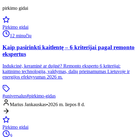
pirkimo gidai
Pirkimo gidai
12 minučių
Kaip pasirinkti kaitlentę – 6 kriterijai pagal remonto
ekspertus
Indukcinė, keraminė ar dujinė? Remonto eksperto 6 kriterijai:
kaitinimo technologija, valdymas, dalių prieinamumas Lietuvoje ir
energijos efektyvumas 2026 m.
#
universalus
#
pirkimo-gidas
Marius Jankauskas
•
2026 m. liepos 8 d.
Pirkimo gidai
9