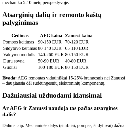
mechanika 5-10 metų perspektyvoje.
Atsarginių dalių ir remonto kaštų
palyginimas
Gedimas
AEG kaina
Zanussi kaina
Pompos keitimas
90-150 EUR
70-120 EUR
Šildytuvo keitimas
80-140 EUR
65-110 EUR
Valdymo modulis
140-260 EUR
80-150 EUR
Durų spyna
50-90 EUR
40-80 EUR
Guoliai
100-180 EUR
80-150 EUR
Išvada:
AEG remontas vidutiniškai 15-25% brangesnis nei Zanussi
– daugiausia dėl sudėtingesnių elektroninių komponentų.
Dažniausiai užduodami klausimai
Ar AEG ir Zanussi naudoja tas pačias atsargines
dalis?
Dalinis taip. Mechaninės dalys (siurbliai, pompas, šildytuvai) dažnai