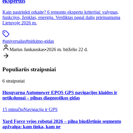
ekspertus
Kaip pasirinkti orkaitę? 6 remonto eksperto kriterijai: valymas,
funkcijos, ženklas, energija. Verdiktas pagal dalių prieinamumą
Lietuvoje 2026 m.
#
universalus
#
pirkimo-gidas
Marius Jankauskas
•
2026 m. birželio 22 d.
Populiarūs straipsniai
6
straipsniai
Husqvarna Automower EPOS GPS navigacijos klaidos ir
netikslumai – pilnas diagnostikos gidas
15 minučių
Navigacija ir GPS
Yard Force vejos robotai 2026 – pilna biudžetinio segmento
apžvalga: kam tinka, kam ne