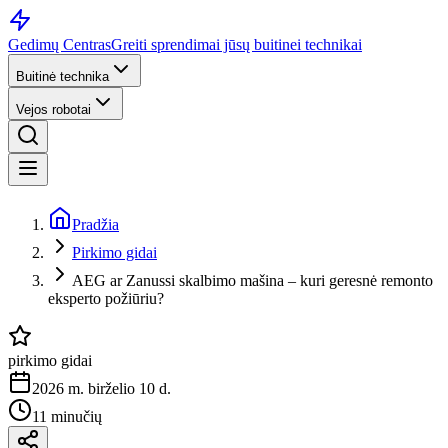
Gedimų Centras
Greiti sprendimai jūsų buitinei technikai
Buitinė technika
Vejos robotai
Pradžia
Pirkimo gidai
AEG ar Zanussi skalbimo mašina – kuri geresnė remonto
eksperto požiūriu?
pirkimo gidai
2026 m. birželio 10 d.
11 minučių