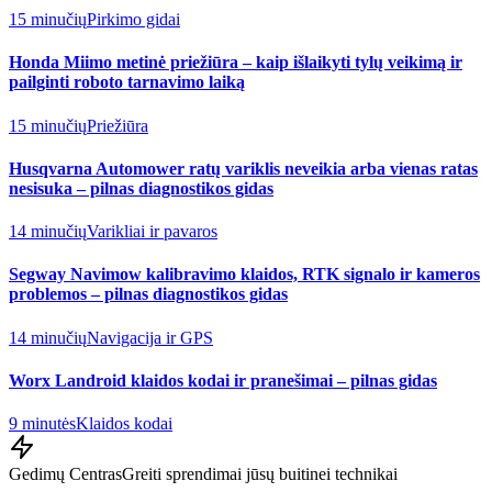
15 minučių
Pirkimo gidai
Honda Miimo metinė priežiūra – kaip išlaikyti tylų veikimą ir
pailginti roboto tarnavimo laiką
15 minučių
Priežiūra
Husqvarna Automower ratų variklis neveikia arba vienas ratas
nesisuka – pilnas diagnostikos gidas
14 minučių
Varikliai ir pavaros
Segway Navimow kalibravimo klaidos, RTK signalo ir kameros
problemos – pilnas diagnostikos gidas
14 minučių
Navigacija ir GPS
Worx Landroid klaidos kodai ir pranešimai – pilnas gidas
9 minutės
Klaidos kodai
Gedimų Centras
Greiti sprendimai jūsų buitinei technikai