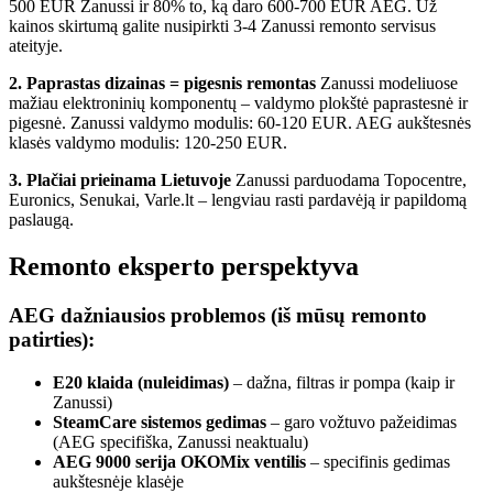
500 EUR Zanussi ir 80% to, ką daro 600-700 EUR AEG. Už
kainos skirtumą galite nusipirkti 3-4 Zanussi remonto servisus
ateityje.
2. Paprastas dizainas = pigesnis remontas
Zanussi modeliuose
mažiau elektroninių komponentų – valdymo plokštė paprastesnė ir
pigesnė. Zanussi valdymo modulis: 60-120 EUR. AEG aukštesnės
klasės valdymo modulis: 120-250 EUR.
3. Plačiai prieinama Lietuvoje
Zanussi parduodama Topocentre,
Euronics, Senukai, Varle.lt – lengviau rasti pardavėją ir papildomą
paslaugą.
Remonto eksperto perspektyva
AEG dažniausios problemos (iš mūsų remonto
patirties):
E20 klaida (nuleidimas)
– dažna, filtras ir pompa (kaip ir
Zanussi)
SteamCare sistemos gedimas
– garo vožtuvo pažeidimas
(AEG specifiška, Zanussi neaktualu)
AEG 9000 serija OKOMix ventilis
– specifinis gedimas
aukštesnėje klasėje