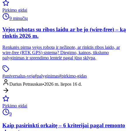
Pirkimo gidai
9 minučių
Vejos robotas su ribos laidu ar be jo (wire-free) – ką
rinktis 2026 m.
Renkatės pirmą vejos robotą ir nežinote, ar rinktis ribos laido, ar
wire-free (RTK GPS) sistemą? Diegimo, kainos, tikslumo
palyginimas ir sprendimo lentelė pagal jūsų sklypą.
#
universalus-veja
#
palyginimas
#
pirkimo-gidas
Darius Petrauskas
•
2026 m. liepos 16 d.
Pirkimo gidai
9
Kaip pasirinkti orkaitę – 6 kriterijai pagal remonto