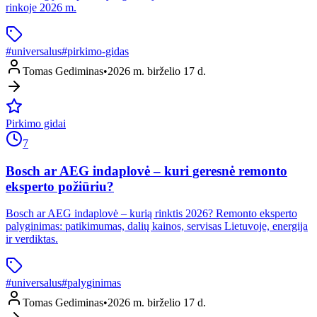
rinkoje 2026 m.
#
universalus
#
pirkimo-gidas
Tomas Gediminas
•
2026 m. birželio 17 d.
Pirkimo gidai
7
Bosch ar AEG indaplovė – kuri geresnė remonto
eksperto požiūriu?
Bosch ar AEG indaplovė – kurią rinktis 2026? Remonto eksperto
palyginimas: patikimumas, dalių kainos, servisas Lietuvoje, energija
ir verdiktas.
#
universalus
#
palyginimas
Tomas Gediminas
•
2026 m. birželio 17 d.