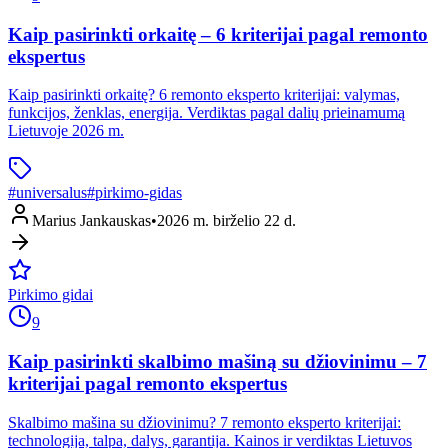
Kaip pasirinkti orkaitę – 6 kriterijai pagal remonto
ekspertus
Kaip pasirinkti orkaitę? 6 remonto eksperto kriterijai: valymas,
funkcijos, ženklas, energija. Verdiktas pagal dalių prieinamumą
Lietuvoje 2026 m.
#
universalus
#
pirkimo-gidas
Marius Jankauskas
•
2026 m. birželio 22 d.
Pirkimo gidai
9
Kaip pasirinkti skalbimo mašiną su džiovinimu – 7
kriterijai pagal remonto ekspertus
Skalbimo mašina su džiovinimu? 7 remonto eksperto kriterijai:
technologija, talpa, dalys, garantija. Kainos ir verdiktas Lietuvos