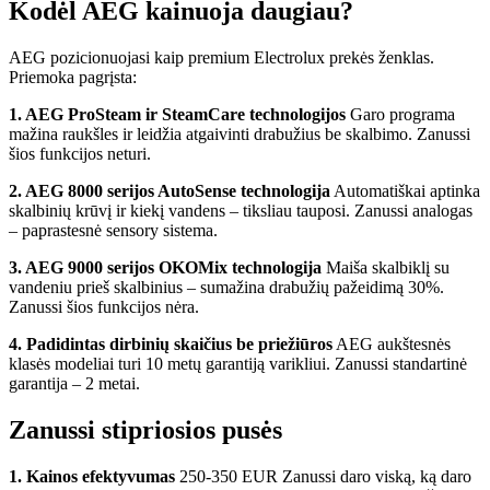
Kodėl AEG kainuoja daugiau?
AEG pozicionuojasi kaip premium Electrolux prekės ženklas.
Priemoka pagrįsta:
1. AEG ProSteam ir SteamCare technologijos
Garo programa
mažina raukšles ir leidžia atgaivinti drabužius be skalbimo. Zanussi
šios funkcijos neturi.
2. AEG 8000 serijos AutoSense technologija
Automatiškai aptinka
skalbinių krūvį ir kiekį vandens – tiksliau tauposi. Zanussi analogas
– paprastesnė sensory sistema.
3. AEG 9000 serijos OKOMix technologija
Maiša skalbiklį su
vandeniu prieš skalbinius – sumažina drabužių pažeidimą 30%.
Zanussi šios funkcijos nėra.
4. Padidintas dirbinių skaičius be priežiūros
AEG aukštesnės
klasės modeliai turi 10 metų garantiją varikliui. Zanussi standartinė
garantija – 2 metai.
Zanussi stipriosios pusės
1. Kainos efektyvumas
250-350 EUR Zanussi daro viską, ką daro