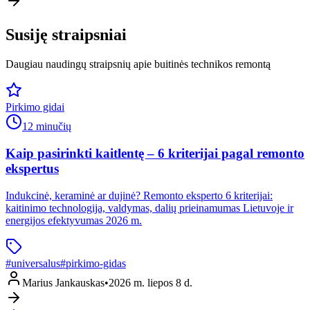
Susiję straipsniai
Daugiau naudingų straipsnių apie buitinės technikos remontą
Pirkimo gidai
12 minučių
Kaip pasirinkti kaitlentę – 6 kriterijai pagal remonto
ekspertus
Indukcinė, keraminė ar dujinė? Remonto eksperto 6 kriterijai:
kaitinimo technologija, valdymas, dalių prieinamumas Lietuvoje ir
energijos efektyvumas 2026 m.
#
universalus
#
pirkimo-gidas
Marius Jankauskas
•
2026 m. liepos 8 d.