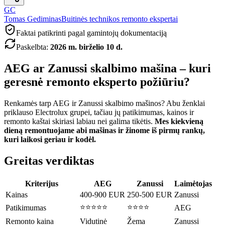
GC
Tomas Gediminas
Buitinės technikos remonto ekspertai
Faktai patikrinti pagal gamintojų dokumentaciją
Paskelbta
:
2026 m. birželio 10 d.
AEG ar Zanussi skalbimo mašina – kuri
geresnė remonto eksperto požiūriu?
Renkamės tarp AEG ir Zanussi skalbimo mašinos? Abu ženklai
priklauso Electrolux grupei, tačiau jų patikimumas, kainos ir
remonto kaštai skiriasi labiau nei galima tikėtis.
Mes kiekvieną
dieną remontuojame abi mašinas ir žinome iš pirmų rankų,
kuri laikosi geriau ir kodėl.
Greitas verdiktas
Kriterijus
AEG
Zanussi
Laimėtojas
Kainas
400-900 EUR
250-500 EUR
Zanussi
⭐⭐⭐⭐⭐
⭐⭐⭐⭐
Patikimumas
AEG
Remonto kaina
Vidutinė
Žema
Zanussi