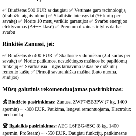
✅ Biudžetas 500 EUR ar daugiau ✅ Vertinate garo technologiją
(drabužių atgaivinimui) ✅ Skalbisite intensyviai (5+ kartų per
savaitę) ✅ Norite 10 metų variklio garantijos ✅ Svarbu energijos
efektyvumas (A+++ klasė) ✅ Premium dizainas ir tylus darbas
svarbu
Rinkitės Zanussi, jei:
✅ Biudžetas iki 400 EUR ✅ Skalbisite vidutiniškai (2-4 kartus per
savaitę) ✅ Norite patikimos, nesudėtingos mašinos be papildomų
funkcijų ✅ Svarbiausia – ilgas tarnavimo laikas be didžiulių
remonto kaštų ✅ Pirmoji savarankiška mašina (buto nuoma,
studijos)
Mūsų galutinis rekomenduojamas pasirinkimas:
💰 Biudžeto pasirinkimas:
Zanussi ZWF745B3PW (7 kg, 1400
aps/min) – ~300 EUR. Patikima, lengvai remontuojama, Electrolux
mechaniką.
🏆 Ilgalaikis pasirinkimas:
AEG L6FBG48SC (8 kg, 1400
aps/min, ProSteam) – ~550 EUR. Daugiau funkcijų, patikimesnė