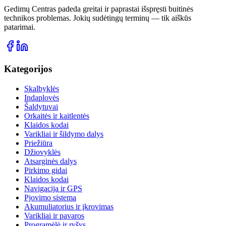
Gedimų Centras padeda greitai ir paprastai išspręsti buitinės
technikos problemas. Jokių sudėtingų terminų — tik aiškūs
patarimai.
Kategorijos
Skalbyklės
Indaplovės
Šaldytuvai
Orkaitės ir kaitlentės
Klaidos kodai
Varikliai ir šildymo dalys
Priežiūra
Džiovyklės
Atsarginės dalys
Pirkimo gidai
Klaidos kodai
Navigacija ir GPS
Pjovimo sistema
Akumuliatorius ir įkrovimas
Varikliai ir pavaros
Programėlė ir ryšys