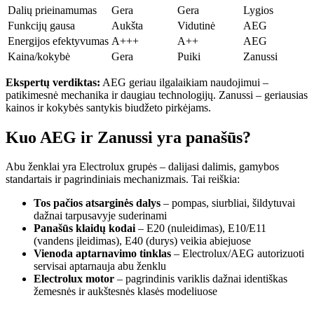
Dalių prieinamumas
Gera
Gera
Lygios
Funkcijų gausa
Aukšta
Vidutinė
AEG
Energijos efektyvumas
A+++
A++
AEG
Kaina/kokybė
Gera
Puiki
Zanussi
Ekspertų verdiktas:
AEG geriau ilgalaikiam naudojimui –
patikimesnė mechanika ir daugiau technologijų. Zanussi – geriausias
kainos ir kokybės santykis biudžeto pirkėjams.
Kuo AEG ir Zanussi yra panašūs?
Abu ženklai yra Electrolux grupės – dalijasi dalimis, gamybos
standartais ir pagrindiniais mechanizmais. Tai reiškia:
Tos pačios atsarginės dalys
– pompas, siurbliai, šildytuvai
dažnai tarpusavyje suderinami
Panašūs klaidų kodai
– E20 (nuleidimas), E10/E11
(vandens įleidimas), E40 (durys) veikia abiejuose
Vienoda aptarnavimo tinklas
– Electrolux/AEG autorizuoti
servisai aptarnauja abu ženklu
Electrolux motor
– pagrindinis variklis dažnai identiškas
žemesnės ir aukštesnės klasės modeliuose