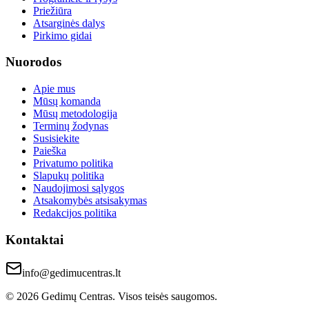
Priežiūra
Atsarginės dalys
Pirkimo gidai
Nuorodos
Apie mus
Mūsų komanda
Mūsų metodologija
Terminų žodynas
Susisiekite
Paieška
Privatumo politika
Slapukų politika
Naudojimosi sąlygos
Atsakomybės atsisakymas
Redakcijos politika
Kontaktai
info@gedimucentras.lt
© 2026 Gedimų Centras. Visos teisės saugomos.