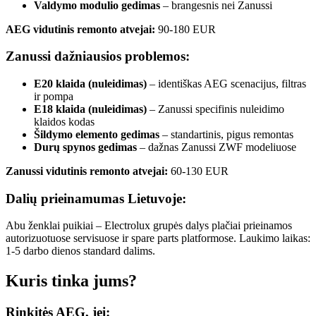
Valdymo modulio gedimas
– brangesnis nei Zanussi
AEG vidutinis remonto atvejai:
90-180 EUR
Zanussi dažniausios problemos:
E20 klaida (nuleidimas)
– identiškas AEG scenacijus, filtras
ir pompa
E18 klaida (nuleidimas)
– Zanussi specifinis nuleidimo
klaidos kodas
Šildymo elemento gedimas
– standartinis, pigus remontas
Durų spynos gedimas
– dažnas Zanussi ZWF modeliuose
Zanussi vidutinis remonto atvejai:
60-130 EUR
Dalių prieinamumas Lietuvoje:
Abu ženklai puikiai – Electrolux grupės dalys plačiai prieinamos
autorizuotuose servisuose ir spare parts platformose. Laukimo laikas:
1-5 darbo dienos standard dalims.
Kuris tinka jums?
Rinkitės AEG, jei: