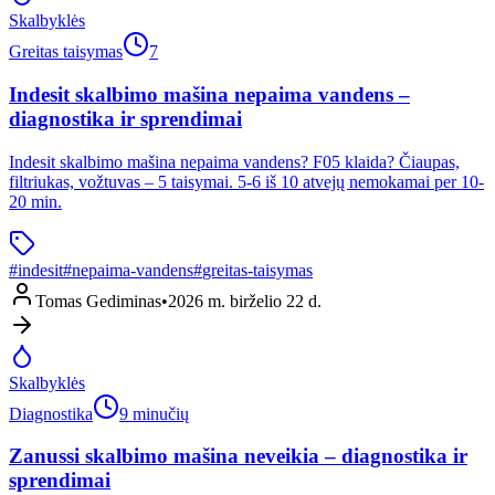
Skalbyklės
Greitas taisymas
7
Indesit skalbimo mašina nepaima vandens –
diagnostika ir sprendimai
Indesit skalbimo mašina nepaima vandens? F05 klaida? Čiaupas,
filtriukas, vožtuvas – 5 taisymai. 5-6 iš 10 atvejų nemokamai per 10-
20 min.
#
indesit
#
nepaima-vandens
#
greitas-taisymas
Tomas Gediminas
•
2026 m. birželio 22 d.
Skalbyklės
Diagnostika
9 minučių
Zanussi skalbimo mašina neveikia – diagnostika ir
sprendimai