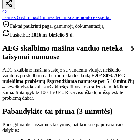
GC
Tomas Gediminas
Buitinės technikos remonto ekspertai
Faktai patikrinti pagal gamintojų dokumentaciją
Paskelbta
:
2026 m. birželio 5 d.
AEG skalbimo mašina vanduo neteka – 5
taisymai namuose
AEG skalbimo mašina sustojo su vandeniu viduje, neišleido
vandens po skalbimo arba rodo klaidos kodą E20?
80% AEG
nuleidimo problemų išsprendžiama namuose per 5-10 minučių
– beveik visada kaltas užsikimšęs filtras arba sulenkta nuleidimo
žarna. Sutaupykite 100-150 EUR serviso išlaidų ir išspręskite
problemą dabar.
Pabandykite tai pirma (3 minutės)
Prieš gilinantis į išsamius taisymus, patikrinkite paprasčiausius
dalykus: