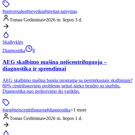
#
universalus
#
neveikia
#
greitas-taisymas
Tomas Gediminas
•
2026 m. liepos 3 d.
Skalbyklės
Diagnostika
8
AEG skalbimo mašina neišcentrifuguoja –
diagnostika ir sprendimai
AEG skalbimo mašina baigia programą su permirkusiais skalbiniais?
80% centrifugavimo problemų neturi nieko bendro su siurbliu.
Diagnostika nuo perkrovimo iki variklio.
#
aeg
#
neiscentrifuguoja
#
diagnostika
+
1
more
Tomas Gediminas
•
2026 m. liepos 1 d.