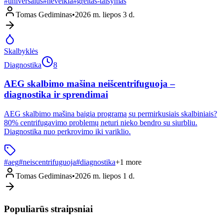
#
universalus
#
neveikia
#
greitas-taisymas
Tomas Gediminas
•
2026 m. liepos 3 d.
Skalbyklės
Diagnostika
8
AEG skalbimo mašina neišcentrifuguoja –
diagnostika ir sprendimai
AEG skalbimo mašina baigia programą su permirkusiais skalbiniais?
80% centrifugavimo problemų neturi nieko bendro su siurbliu.
Diagnostika nuo perkrovimo iki variklio.
#
aeg
#
neiscentrifuguoja
#
diagnostika
+
1
more
Tomas Gediminas
•
2026 m. liepos 1 d.
Populiarūs straipsniai