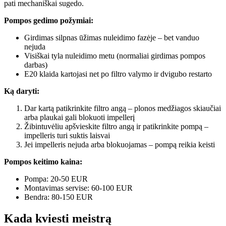
pati mechaniškai sugedo.
Pompos gedimo požymiai:
Girdimas silpnas ūžimas nuleidimo fazėje – bet vanduo
nejuda
Visiškai tyla nuleidimo metu (normaliai girdimas pompos
darbas)
E20 klaida kartojasi net po filtro valymo ir dvigubo restarto
Ką daryti:
Dar kartą patikrinkite filtro angą – plonos medžiagos skiaučiai
arba plaukai gali blokuoti impellerį
Žibintuvėliu apšvieskite filtro angą ir patikrinkite pompą –
impelleris turi suktis laisvai
Jei impelleris nejuda arba blokuojamas – pompą reikia keisti
Pompos keitimo kaina:
Pompa: 20-50 EUR
Montavimas servise: 60-100 EUR
Bendra: 80-150 EUR
Kada kviesti meistrą