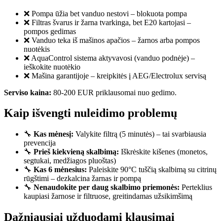
❌ Pompa ūžia bet vanduo nestovi – blokuota pompa
❌ Filtras švarus ir žarna tvarkinga, bet E20 kartojasi –
pompos gedimas
❌ Vanduo teka iš mašinos apačios – žarnos arba pompos
nuotėkis
❌ AquaControl sistema aktyvavosi (vanduo podnėje) –
ieškokite nuotėkio
❌ Mašina garantijoje – kreipkitės į AEG/Electrolux servisą
Serviso kaina:
80-200 EUR priklausomai nuo gedimo.
Kaip išvengti nuleidimo problemų
🔧
Kas mėnesį:
Valykite filtrą (5 minutės) – tai svarbiausia
prevencija
🔧
Prieš kiekvieną skalbimą:
Iškrėskite kišenes (monetos,
segtukai, medžiagos pluoštas)
🔧
Kas 6 mėnesius:
Paleiskite 90°C tuščią skalbimą su citrinų
rūgštimi – dezkalcina žarnas ir pompą
🔧
Nenaudokite per daug skalbimo priemonės:
Perteklius
kaupiasi žarnose ir filtruose, greitindamas užsikimšimą
Dažniausiai užduodami klausimai