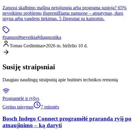
Zanussi skalbimo mašina neįsijungia arba programa sustoja? 65%
neveikimo problemų išsprendžiama namuose – atstatymas, durų
spyna arba vandens tiekimas. 5 žingsniai su kainomis.
#
zanussi
#
neveikia
#
diagnostika
Tomas Gediminas
•
2026 m. birželio 10 d.
Susiję straipsniai
Daugiau naudingų straipsnių apie buitinės technikos remontą
Programėlė ir ryšys
Greitas taisymas
7 minutės
Bosch Indego Connect programėlė praranda ryšį po
atnaujinimo – ką daryti