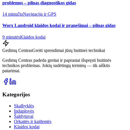
problemos – pilnas diagnostikos gidas
14 minučių
Navigacija ir GPS
Worx Landroid klaidos kodai ir pranešimai – pilnas gidas
9 minutės
Klaidos kodai
Gedimų Centras
Greiti sprendimai jūsų buitinei technikai
Gedimų Centras padeda greitai ir paprastai išspręsti buitinės
technikos problemas. Jokių sudėtingų terminų — tik aiškūs
patarimai.
Kategorijos
Skalbyklės
Indaplovės
Šaldytuvai
Orkaitės ir kaitlentės
Klaidos kodai