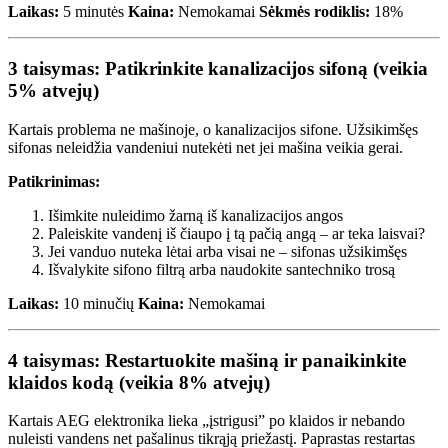
Laikas:
5 minutės
Kaina:
Nemokamai
Sėkmės rodiklis:
18%
3 taisymas: Patikrinkite kanalizacijos sifoną (veikia
5% atvejų)
Kartais problema ne mašinoje, o kanalizacijos sifone. Užsikimšęs
sifonas neleidžia vandeniui nutekėti net jei mašina veikia gerai.
Patikrinimas:
Išimkite nuleidimo žarną iš kanalizacijos angos
Paleiskite vandenį iš čiaupo į tą pačią angą – ar teka laisvai?
Jei vanduo nuteka lėtai arba visai ne – sifonas užsikimšęs
Išvalykite sifono filtrą arba naudokite santechniko trosą
Laikas:
10 minučių
Kaina:
Nemokamai
4 taisymas: Restartuokite mašiną ir panaikinkite
klaidos kodą (veikia 8% atvejų)
Kartais AEG elektronika lieka „įstrigusi” po klaidos ir nebando
nuleisti vandens net pašalinus tikrąją priežastį. Paprastas restartas