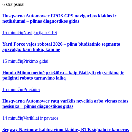
6
straipsniai
Husqvarna Automower EPOS GPS navigacijos klaidos ir
netikslumai – pilnas diagnostikos gidas
15 minučių
Navigacija ir GPS
Yard Force vejos robotai 2026 – pilna biudžetinio segmento
apžvalga: kam tinka, kam ne
15 minučių
Pirkimo gidai
Honda Miimo metinė priežiūra – kaip išlaikyti tylų veikimą ir
pailginti roboto tarnavimo laiką
15 minučių
Priežiūra
Husqvarna Automower ratų variklis neveikia arba vienas ratas
nesisuka – pilnas diagnostikos gidas
14 minučių
Varikliai ir pavaros
Segway Navimow kalibravimo klaidos, RTK signalo ir kameros