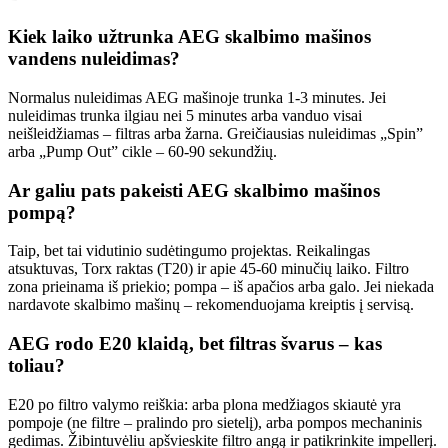
Kiek laiko užtrunka AEG skalbimo mašinos
vandens nuleidimas?
Normalus nuleidimas AEG mašinoje trunka 1-3 minutes. Jei
nuleidimas trunka ilgiau nei 5 minutes arba vanduo visai
neišleidžiamas – filtras arba žarna. Greičiausias nuleidimas „Spin”
arba „Pump Out” cikle – 60-90 sekundžių.
Ar galiu pats pakeisti AEG skalbimo mašinos
pompą?
Taip, bet tai vidutinio sudėtingumo projektas. Reikalingas
atsuktuvas, Torx raktas (T20) ir apie 45-60 minučių laiko. Filtro
zona prieinama iš priekio; pompa – iš apačios arba galo. Jei niekada
nardavote skalbimo mašinų – rekomenduojama kreiptis į servisą.
AEG rodo E20 klaidą, bet filtras švarus – kas
toliau?
E20 po filtro valymo reiškia: arba plona medžiagos skiautė yra
pompoje (ne filtre – pralindo pro sietelį), arba pompos mechaninis
gedimas. Žibintuvėliu apšvieskite filtro angą ir patikrinkite impellerį.