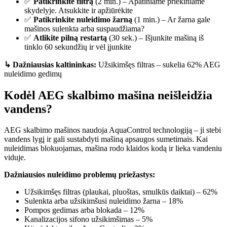
✅
Patikrinkite filtrą
(2 min.) – Apatiniame priekiniame
skydelyje. Atsukkite ir apžiūrėkite
✅
Patikrinkite nuleidimo žarną
(1 min.) – Ar žarna gale
mašinos sulenkta arba suspaudžiama?
✅
Atlikite pilną restartą
(30 sek.) – Išjunkite mašiną iš
tinklo 60 sekundžių ir vėl įjunkite
↳ Dažniausias kaltininkas:
Užsikimšęs filtras – sukelia 62% AEG
nuleidimo gedimų
Kodėl AEG skalbimo mašina neišleidžia
vandens?
AEG skalbimo mašinos naudoja AquaControl technologiją – ji stebi
vandens lygį ir gali sustabdyti mašiną apsaugos sumetimais. Kai
nuleidimas blokuojamas, mašina rodo klaidos kodą ir lieka vandeniu
viduje.
Dažniausios nuleidimo problemų priežastys:
Užsikimšęs filtras (plaukai, pluoštas, smulkūs daiktai) – 62%
Sulenkta arba užsikimšusi nuleidimo žarna – 18%
Pompos gedimas arba blokada – 12%
Kanalizacijos sifono užsikimšimas – 5%