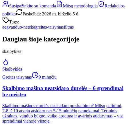
Susipažinkite su komanda
Mūsų metodologija
Redakcijos
politika
Paskelbta
:
2026 m. birželio 5 d.
Tags:
aeg
vanduo-neteka
greitas-taisymas
filtras
Daugiau šioje kategorijoje
skalbykles
Skalbyklės
Greitas taisymas
9 minučių
Skalbimo mašina neatsidaro durelės – 6 sprendimai
be meistro
Skalbimo mašinos durelės neatsidaro po skalbimo? Mūsų patirtimi,
7-8 iš 10 atvejų atsidaro per 5-15 minučių nemokamai. Terminis
užraktas, vanduo būgne, vaiko apsauga ir avarinis atidarymas – visi
sprendimai vienoje vietoje.