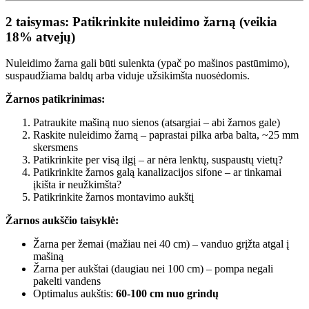
2 taisymas: Patikrinkite nuleidimo žarną (veikia
18% atvejų)
Nuleidimo žarna gali būti sulenkta (ypač po mašinos pastūmimo),
suspaudžiama baldų arba viduje užsikimšta nuosėdomis.
Žarnos patikrinimas:
Patraukite mašiną nuo sienos (atsargiai – abi žarnos gale)
Raskite nuleidimo žarną – paprastai pilka arba balta, ~25 mm
skersmens
Patikrinkite per visą ilgį – ar nėra lenktų, suspaustų vietų?
Patikrinkite žarnos galą kanalizacijos sifone – ar tinkamai
įkišta ir neužkimšta?
Patikrinkite žarnos montavimo aukštį
Žarnos aukščio taisyklė:
Žarna per žemai (mažiau nei 40 cm) – vanduo grįžta atgal į
mašiną
Žarna per aukštai (daugiau nei 100 cm) – pompa negali
pakelti vandens
Optimalus aukštis:
60-100 cm nuo grindų