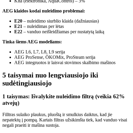
Kita (elektronika, AquaControl) – 3%
AEG klaidos kodai nuleidimo problemai:
E20
– nuleidimo siurblio klaida (dažniausias)
E21
– nuleidimas per lėtas
E22
– vanduo neišleidžiamas per nustatytą laiką
Tinka šiems AEG modeliams:
AEG L6, L7, L8, L9 serija
AEG ProSense, ÖKOMix, ProSteam serija
AEG integruotos ir laisvai stovimos skalbimo mašinos
5 taisymai nuo lengviausiojo iki
sudėtingiausiojo
1 taisymas: Išvalykite nuleidimo filtrą (veikia 62%
atvejų)
Filltras sulaiko plaukus, pluoštą ir smulkius daiktus, kad jie
nepatektų į pompą. Kartais filtras užsikimšta tiek, kad vanduo visai
negali praeiti ir mašina sustoja.