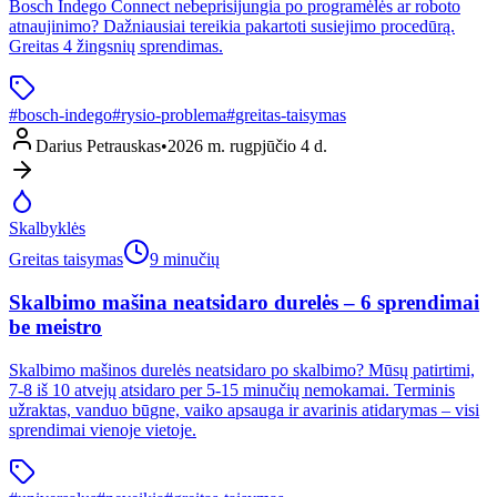
Bosch Indego Connect nebeprisijungia po programėlės ar roboto
atnaujinimo? Dažniausiai tereikia pakartoti susiejimo procedūrą.
Greitas 4 žingsnių sprendimas.
#
bosch-indego
#
rysio-problema
#
greitas-taisymas
Darius Petrauskas
•
2026 m. rugpjūčio 4 d.
Skalbyklės
Greitas taisymas
9 minučių
Skalbimo mašina neatsidaro durelės – 6 sprendimai
be meistro
Skalbimo mašinos durelės neatsidaro po skalbimo? Mūsų patirtimi,
7-8 iš 10 atvejų atsidaro per 5-15 minučių nemokamai. Terminis
užraktas, vanduo būgne, vaiko apsauga ir avarinis atidarymas – visi
sprendimai vienoje vietoje.