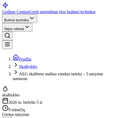
Gedimų Centras
Greiti sprendimai jūsų buitinei technikai
Buitinė technika
Vejos robotai
Pradžia
Skalbyklės
AEG skalbimo mašina vanduo neteka – 5 taisymai
namuose
skalbykles
2026 m. birželio 5 d.
9 minučių
Greitas taisymas