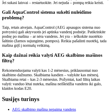
Jei sukasi laisvai – restartuokite. Jei nejuda – pompą reikia keisti.
Gali AquaControl sistema sukelti nuleidimo
problemą?
Taip, retais atvejais. AquaControl (AEG apsaugos sistema nuo
potvynio) gali aktyvuotis jei aptinka vandenį podnėje. Patikrinkite
podnę po mašina – ar nėra vandens. Jei yra – ieškokite nuotėkio
šaltinio (žarnos sujungimo, pompos). Reikia pašalinti nuotėkį, tada
mašina grįš į normalų veikimą.
Kaip dažnai reikia valyti AEG skalbimo mašinos
filtrą?
Rekomenduojama valyti kas 1-2 mėnesius, priklausomai nuo
skalbimo dažnumo. Skalbiama kasdien – valykite kas mėnesį.
Skalbiama retai – kas 2-3 mėnesius. Požymiai, kad filtrą laikas
valyti: vanduo lėtai nuteka, mašina neišleidžia vandens iki galo,
klaidos kodas E20.
Susijęs turinys
AEG skalbimo mašina nepaima vandens