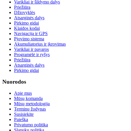
Varikliai ir šildymo dalys
Priežiūra
Džiovyklės
Atsarginės dalys
Pirkimo gidai
Klaidos kodai
Navigacija ir GPS
Pjovimo sistema
Akumuliatorius ir įkrovimas
Varikliai ir pavaros
Programėlė ir ryšys
Priežiūra
Atsarginės dalys
Pirkimo gidai
Nuorodos
Apie mus
Mūsų komanda
Mūsų metodologija
Terminų žodynas
Susisiekite
Paieška
Privatumo politika
Slapukų politika