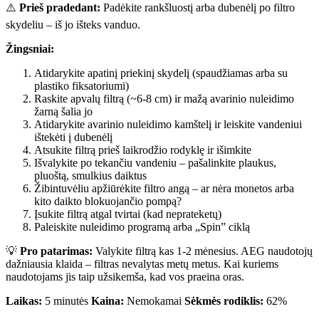
⚠️
Prieš pradedant:
Padėkite rankšluostį arba dubenėlį po filtro
skydeliu – iš jo išteks vanduo.
Žingsniai:
Atidarykite apatinį priekinį skydelį (spaudžiamas arba su
plastiko fiksatoriumi)
Raskite apvalų filtrą (~6-8 cm) ir mažą avarinio nuleidimo
žarną šalia jo
Atidarykite avarinio nuleidimo kamštelį ir leiskite vandeniui
ištekėti į dubenėlį
Atsukite filtrą prieš laikrodžio rodyklę ir išimkite
Išvalykite po tekančiu vandeniu – pašalinkite plaukus,
pluoštą, smulkius daiktus
Žibintuvėliu apžiūrėkite filtro angą – ar nėra monetos arba
kito daikto blokuojančio pompą?
Įsukite filtrą atgal tvirtai (kad neprateketų)
Paleiskite nuleidimo programą arba „Spin” ciklą
💡
Pro patarimas:
Valykite filtrą kas 1-2 mėnesius. AEG naudotojų
dažniausia klaida – filtras nevalytas metų metus. Kai kuriems
naudotojams jis taip užsikemša, kad vos praeina oras.
Laikas:
5 minutės
Kaina:
Nemokamai
Sėkmės rodiklis:
62%