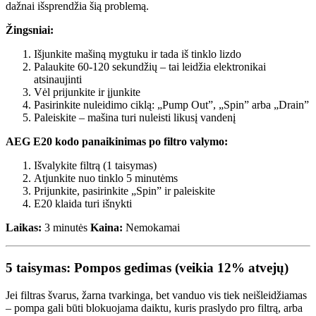
dažnai išsprendžia šią problemą.
Žingsniai:
Išjunkite mašiną mygtuku ir tada iš tinklo lizdo
Palaukite 60-120 sekundžių – tai leidžia elektronikai
atsinaujinti
Vėl prijunkite ir įjunkite
Pasirinkite nuleidimo ciklą: „Pump Out”, „Spin” arba „Drain”
Paleiskite – mašina turi nuleisti likusį vandenį
AEG E20 kodo panaikinimas po filtro valymo:
Išvalykite filtrą (1 taisymas)
Atjunkite nuo tinklo 5 minutėms
Prijunkite, pasirinkite „Spin” ir paleiskite
E20 klaida turi išnykti
Laikas:
3 minutės
Kaina:
Nemokamai
5 taisymas: Pompos gedimas (veikia 12% atvejų)
Jei filtras švarus, žarna tvarkinga, bet vanduo vis tiek neišleidžiamas
– pompa gali būti blokuojama daiktu, kuris praslydo pro filtrą, arba