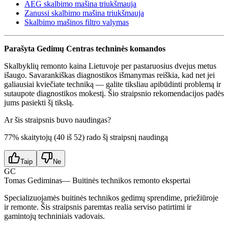
AEG skalbimo mašina triukšmauja
Zanussi skalbimo mašina triukšmauja
Skalbimo mašinos filtro valymas
Parašyta Gedimų Centras techninės komandos
Skalbyklių remonto kaina Lietuvoje per pastaruosius dvejus metus
išaugo. Savarankiškas diagnostikos išmanymas reiškia, kad net jei
galiausiai kviečiate techniką — galite tiksliau apibūdinti problemą ir
sutaupote diagnostikos mokestį. Šio straipsnio rekomendacijos padės
jums pasiekti šį tikslą.
Ar šis straipsnis buvo naudingas?
77
% skaitytojų (
40
iš
52
) rado šį straipsnį naudingą
Taip
Ne
GC
Tomas Gediminas
— Buitinės technikos remonto ekspertai
Specializuojamės buitinės technikos gedimų sprendime, priežiūroje
ir remonte. Šis straipsnis paremtas realia serviso patirtimi ir
gamintojų techniniais vadovais.