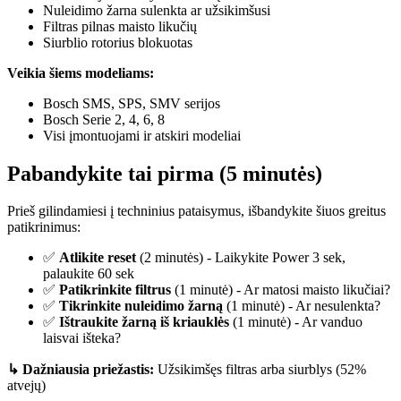
Nuleidimo žarna sulenkta ar užsikimšusi
Filtras pilnas maisto likučių
Siurblio rotorius blokuotas
Veikia šiems modeliams:
Bosch SMS, SPS, SMV serijos
Bosch Serie 2, 4, 6, 8
Visi įmontuojami ir atskiri modeliai
Pabandykite tai pirma (5 minutės)
Prieš gilindamiesi į techninius pataisymus, išbandykite šiuos greitus
patikrinimus:
✅
Atlikite reset
(2 minutės) - Laikykite Power 3 sek,
palaukite 60 sek
✅
Patikrinkite filtrus
(1 minutė) - Ar matosi maisto likučiai?
✅
Tikrinkite nuleidimo žarną
(1 minutė) - Ar nesulenkta?
✅
Ištraukite žarną iš kriauklės
(1 minutė) - Ar vanduo
laisvai išteka?
↳ Dažniausia priežastis:
Užsikimšęs filtras arba siurblys (52%
atvejų)