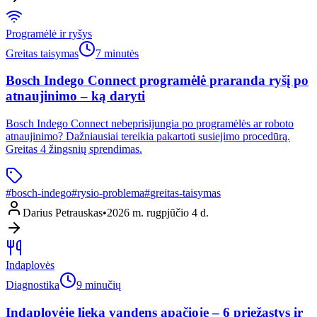
Programėlė ir ryšys
Greitas taisymas
7 minutės
Bosch Indego Connect programėlė praranda ryšį po
atnaujinimo – ką daryti
Bosch Indego Connect nebeprisijungia po programėlės ar roboto
atnaujinimo? Dažniausiai tereikia pakartoti susiejimo procedūrą.
Greitas 4 žingsnių sprendimas.
#
bosch-indego
#
rysio-problema
#
greitas-taisymas
Darius Petrauskas
•
2026 m. rugpjūčio 4 d.
Indaplovės
Diagnostika
9 minučių
Indaplovėje lieka vandens apačioje – 6 priežastys ir