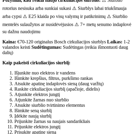
Požymiai, kad reikia naujo cirkuliacijos siurblio:
⚠️ Siurblio
rotorius nesisuka arba sunkiai sukasi ⚠️ Siurblys labai triukšmauja
arba cypsi ⚠️ E25 klaida po visų valymų ir patikrinimų ⚠️ Siurblio
mentelės sulaužytos ar nusidėvėjusios ⚠️ 7+ metų senumo indaplovė
su dažnu naudojimu
Kaina:
€70-120 originalus Bosch cirkuliacijos siurblys
Laikas:
1-2
valandos keisti
Sudėtingumas:
Sudėtingas (reikia išmontuoti daug
dalių)
Kaip pakeisti cirkuliacijos siurblį:
Išjunkite nuo elektros ir vandens
Išimkite krepšius, filtrus, purkšimo rankas
Atsukite apatinę indaplovės sieną (daug varžtų)
Raskite cirkuliacijos siurblį (apačioje, didelis)
Atjunkite elektros jungtį
Atjunkite žarnas nuo siurblio
Atsukite siurblio tvirtinimo elementus
Išimkite seną siurblį
Įdėkite naują siurblį
Prijunkite žarnas su naujais sandarikliais
Prijunkite elektros jungtį
Prisukite apatinę sieną