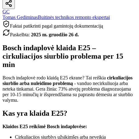
GC
Tomas Gediminas
Buitinės technikos remonto ekspertai
Faktai patikrinti pagal gamintojų dokumentaciją
Paskelbta
:
2025 m. gruodžio 26 d.
Bosch indaplovė klaida E25 –
cirkuliacijos siurblio problema per 15
min
Bosch indaplovė rodo klaidą E25 ekrane? Tai reiškia
cirkuliacijos
siurblio arba nuleidimo problemą
- vanduo necirkuliuoja arba
neteka tinkamai. Gera žinia: 73% atvejų problema diagnozuojama
per 10-15 minučių ir išsprendžiama su paprastu dėmesiu ar siurblio
valymu.
Kas yra klaida E25?
Klaidos E25 reikšmė Bosch indaplovėse:
Cirkuliacijos siurblys užsikimšęs arba neveikia