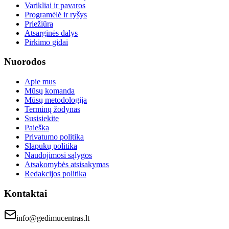
Varikliai ir pavaros
Programėlė ir ryšys
Priežiūra
Atsarginės dalys
Pirkimo gidai
Nuorodos
Apie mus
Mūsų komanda
Mūsų metodologija
Terminų žodynas
Susisiekite
Paieška
Privatumo politika
Slapukų politika
Naudojimosi sąlygos
Atsakomybės atsisakymas
Redakcijos politika
Kontaktai
info@gedimucentras.lt