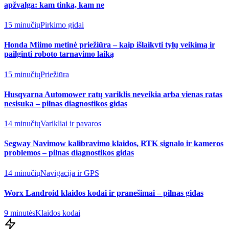
apžvalga: kam tinka, kam ne
15 minučių
Pirkimo gidai
Honda Miimo metinė priežiūra – kaip išlaikyti tylų veikimą ir
pailginti roboto tarnavimo laiką
15 minučių
Priežiūra
Husqvarna Automower ratų variklis neveikia arba vienas ratas
nesisuka – pilnas diagnostikos gidas
14 minučių
Varikliai ir pavaros
Segway Navimow kalibravimo klaidos, RTK signalo ir kameros
problemos – pilnas diagnostikos gidas
14 minučių
Navigacija ir GPS
Worx Landroid klaidos kodai ir pranešimai – pilnas gidas
9 minutės
Klaidos kodai