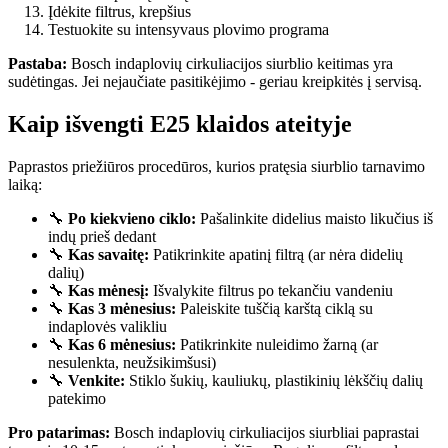
Įdėkite filtrus, krepšius
Testuokite su intensyvaus plovimo programa
Pastaba:
Bosch indaplovių cirkuliacijos siurblio keitimas yra
sudėtingas. Jei nejaučiate pasitikėjimo - geriau kreipkitės į servisą.
Kaip išvengti E25 klaidos ateityje
Paprastos priežiūros procedūros, kurios pratęsia siurblio tarnavimo
laiką:
🔧
Po kiekvieno ciklo:
Pašalinkite didelius maisto likučius iš
indų prieš dedant
🔧
Kas savaitę:
Patikrinkite apatinį filtrą (ar nėra didelių
dalių)
🔧
Kas mėnesį:
Išvalykite filtrus po tekančiu vandeniu
🔧
Kas 3 mėnesius:
Paleiskite tuščią karštą ciklą su
indaplovės valikliu
🔧
Kas 6 mėnesius:
Patikrinkite nuleidimo žarną (ar
nesulenkta, neužsikimšusi)
🔧
Venkite:
Stiklo šukių, kauliukų, plastikinių lėkščių dalių
patekimo
Pro patarimas:
Bosch indaplovių cirkuliacijos siurbliai paprastai