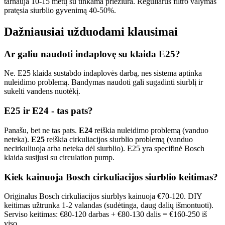
tarnauja 10-15 metų su tinkama priežiūra. Reguliarus filtro valymas
pratęsia siurblio gyvenimą 40-50%.
Dažniausiai užduodami klausimai
Ar galiu naudoti indaplovę su klaida E25?
Ne. E25 klaida sustabdo indaplovės darbą, nes sistema aptinka
nuleidimo problemą. Bandymas naudoti gali sugadinti siurblį ir
sukelti vandens nuotėkį.
E25 ir E24 - tas pats?
Panašu, bet ne tas pats.
E24
reiškia nuleidimo problemą (vanduo
neteka).
E25
reiškia cirkuliacijos siurblio problemą (vanduo
necirkuliuoja arba neteka dėl siurblio). E25 yra specifinė Bosch
klaida susijusi su circulation pump.
Kiek kainuoja Bosch cirkuliacijos siurblio keitimas?
Originalus Bosch cirkuliacijos siurblys kainuoja €70-120. DIY
keitimas užtrunka 1-2 valandas (sudėtinga, daug dalių išmontuoti).
Serviso keitimas: €80-120 darbas + €80-130 dalis = €160-250 iš
viso.