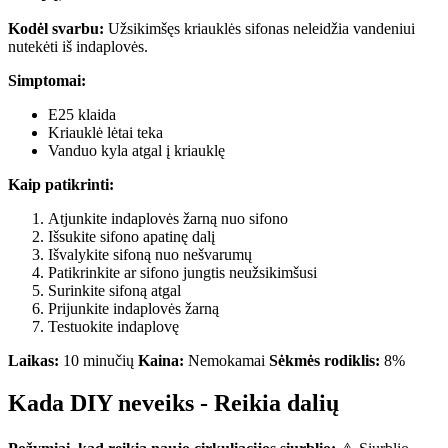
Kodėl svarbu:
Užsikimšęs kriauklės sifonas neleidžia vandeniui
nutekėti iš indaplovės.
Simptomai:
E25 klaida
Kriauklė lėtai teka
Vanduo kyla atgal į kriauklę
Kaip patikrinti:
Atjunkite indaplovės žarną nuo sifono
Išsukite sifono apatinę dalį
Išvalykite sifoną nuo nešvarumų
Patikrinkite ar sifono jungtis neužsikimšusi
Surinkite sifoną atgal
Prijunkite indaplovės žarną
Testuokite indaplovę
Laikas:
10 minučių
Kaina:
Nemokamai
Sėkmės rodiklis:
8%
Kada DIY neveiks - Reikia dalių