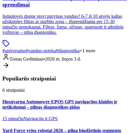
sprendimai
Indaplovės dugne stovi purvinas vanduo? 6-7 iš 10 atvejų kaltas
užsikimšęs filtras ar siurblio zona – išsprendžiama per 15-30
minučių nemokamai. Filtras, žarna, sifonas, sparnuotė ir atbulinis
vožtuvas – pilna diagnostika.
#
universalus
#
vanduo-neteka
#
diagnostika
+
1
more
Tomas Gediminas
•
2026 m. liepos 3 d.
Populiarūs straipsniai
6
straipsniai
Husqvarna Automower EPOS GPS navigacijos klaidos ir
netikslumai – pilnas diagnostikos gidas
15 minučių
Navigacija ir GPS
Yard Force vejos robotai 2026 – pilna biudžetinio segmento