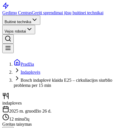
Gedimų Centras
Greiti sprendimai jūsų buitinei technikai
Buitinė technika
Vejos robotai
Pradžia
Indaplovės
Bosch indaplovė klaida E25 – cirkuliacijos siurblio
problema per 15 min
indaploves
2025 m. gruodžio 26 d.
12 minučių
Greitas taisymas