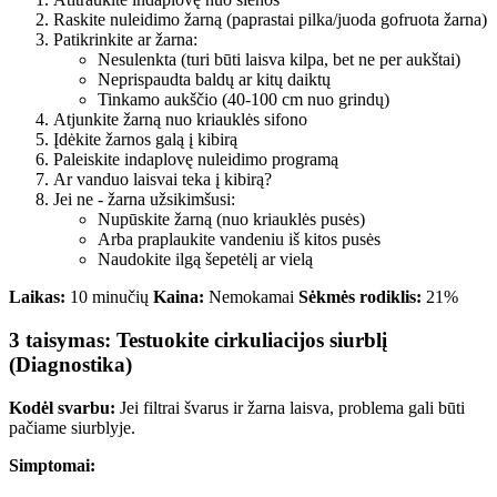
Raskite nuleidimo žarną (paprastai pilka/juoda gofruota žarna)
Patikrinkite ar žarna:
Nesulenkta (turi būti laisva kilpa, bet ne per aukštai)
Neprispaudta baldų ar kitų daiktų
Tinkamo aukščio (40-100 cm nuo grindų)
Atjunkite žarną nuo kriauklės sifono
Įdėkite žarnos galą į kibirą
Paleiskite indaplovę nuleidimo programą
Ar vanduo laisvai teka į kibirą?
Jei ne - žarna užsikimšusi:
Nupūskite žarną (nuo kriauklės pusės)
Arba praplaukite vandeniu iš kitos pusės
Naudokite ilgą šepetėlį ar vielą
Laikas:
10 minučių
Kaina:
Nemokamai
Sėkmės rodiklis:
21%
3 taisymas: Testuokite cirkuliacijos siurblį
(Diagnostika)
Kodėl svarbu:
Jei filtrai švarus ir žarna laisva, problema gali būti
pačiame siurblyje.
Simptomai: