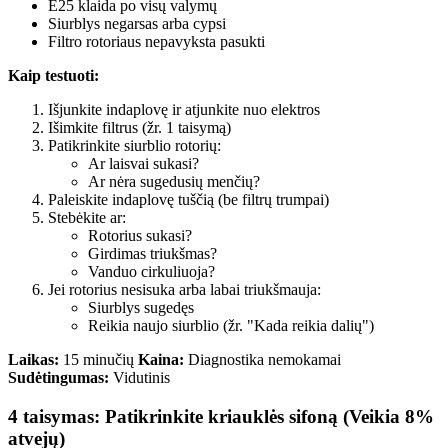
E25 klaida po visų valymų
Siurblys negarsas arba cypsi
Filtro rotoriaus nepavyksta pasukti
Kaip testuoti:
Išjunkite indaplovę ir atjunkite nuo elektros
Išimkite filtrus (žr. 1 taisymą)
Patikrinkite siurblio rotorių:
Ar laisvai sukasi?
Ar nėra sugedusių menčių?
Paleiskite indaplovę tuščią (be filtrų trumpai)
Stebėkite ar:
Rotorius sukasi?
Girdimas triukšmas?
Vanduo cirkuliuoja?
Jei rotorius nesisuka arba labai triukšmauja:
Siurblys sugedęs
Reikia naujo siurblio (žr. "Kada reikia dalių")
Laikas:
15 minučių
Kaina:
Diagnostika nemokamai
Sudėtingumas:
Vidutinis
4 taisymas: Patikrinkite kriauklės sifoną (Veikia 8%
atvejų)