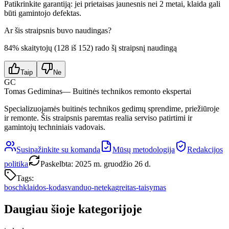
Patikrinkite garantiją: jei prietaisas jaunesnis nei 2 metai, klaida gali
būti gamintojo defektas.
Ar šis straipsnis buvo naudingas?
84
% skaitytojų (
128
iš
152
) rado šį straipsnį naudingą
Taip
Ne
GC
Tomas Gediminas
— Buitinės technikos remonto ekspertai
Specializuojamės buitinės technikos gedimų sprendime, priežiūroje
ir remonte. Šis straipsnis paremtas realia serviso patirtimi ir
gamintojų techniniais vadovais.
Susipažinkite su komanda
Mūsų metodologija
Redakcijos
politika
Paskelbta
:
2025 m. gruodžio 26 d.
Tags:
bosch
klaidos-kodas
vanduo-neteka
greitas-taisymas
Daugiau šioje kategorijoje