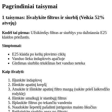
Pagrindiniai taisymai
1 taisymas: Išvalykite filtrus ir siurblį (Veikia 52%
atvejų)
Kodėl tai pirma:
Užsikimšęs filtras ar siurblys yra dažniausia E25
klaidos priežastis.
Simptomai:
E25 klaida po kelių plovimo ciklų
Vanduo lieka indaplovės apačioje
Girdimas siurblio triukšmas bet vanduo neteka
Kaip išvalyti:
Išjunkite indaplovę
Išimkite apatinį krepšį
Atsukite ir išimkite apatinį filtro mazgą (sukite prieš laikrodžio
rodyklę)
Išimkite smulkųjį ir stambųjį filtrus
Išplaukite filtrus po tekančiu vandeniu
Naudokite šepetėlį pašalinti įstrigusius maisto likučius
Patikrinkite siurblio angą po filtrais: