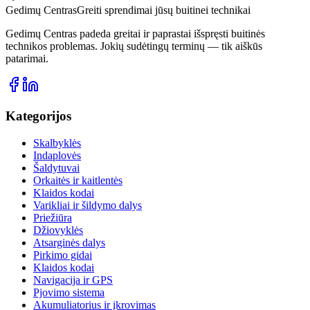
Gedimų Centras
Greiti sprendimai jūsų buitinei technikai
Gedimų Centras padeda greitai ir paprastai išspręsti buitinės
technikos problemas. Jokių sudėtingų terminų — tik aiškūs
patarimai.
Kategorijos
Skalbyklės
Indaplovės
Šaldytuvai
Orkaitės ir kaitlentės
Klaidos kodai
Varikliai ir šildymo dalys
Priežiūra
Džiovyklės
Atsarginės dalys
Pirkimo gidai
Klaidos kodai
Navigacija ir GPS
Pjovimo sistema
Akumuliatorius ir įkrovimas