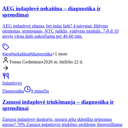
AEG indaplovė nekaitina – diagnostika ir
sprendimai
AEG indaplovė plauna, bet indai šalti? 4 taisymai: šildymo
elementas, termostatas, NTC jutiklis, valdymo modulis. 7-8 iš 10
atvejų viena dalis pakeičiama per 40-60 min.
#
aeg
#
nekaitina
#
diagnostika
+
1
more
Tomas Gediminas
•
2026 m. birželio 22 d.
Indaplovės
Diagnostika
9 minučių
Zanussi indaplovė triukšmauja – diagnostika ir
sprendimai
Zanussi indaplovė dunksėja, spragsi arba skleidžia neįprastus
garsus? 70% Zanussi indaplovių triukšmo problemų išsprendžiama