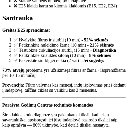
❌ Matote vandens nuotėkį po indaplove
❌ E25 klaida kartu su kitomis klaidomis (E15, E22, E24)
Santrauka
Greitas E25 sprendimas:
✅ Išvalykite filtrus ir siurblį (10 min) -
52% sėkmės
✅ Patikrinkite nuleidimo žarną (10 min) -
21% sėkmės
✅ Testuokite cirkuliacijos siurblį (15 min) -
Diagnostika
✅ Patikrinkite kriauklės sifoną (10 min) -
8% sėkmės
✅ Pakeiskite siurblį jei reikia (2 val) -
Jei sugedęs
73% atvejų
problema yra užsikimšęs filtras ar žarna - išsprendžiama
per 10-15 minučių.
Prevencija:
Filtro valymas kas mėnesį, indų išplovimas prieš dedant
į indaplovę, tuščias ciklas su valikliu kas 3 mėnesius.
Parašyta Gedimų Centras techninės komandos
Šio klaidos kodo diagnozė yra pakankamai tiksli, kad leistų
savarankiškai apsispręsti: jei jūsų indaplovė pasirodo tiksliai taip,
kaip aprašyta — 80% tikimybė, kad detalė tiksliai nustatyta.