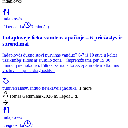
indaploves
Indaplovės
Diagnostika
9 minučių
Indaplovėje lieka vandens apačioje – 6 priežastys ir
sprendimai
Indaplovės dugne stovi purvinas vanduo? 6-7 iš 10 atvejų kaltas
užsikimšęs filtras ar siurblio zona – išsprendžiama per 15-30
minučių nemokamai. Filtras, žarna, sifonas, sparnuotė ir atbulinis
vožtuvas – pilna diagnostika.
#
universalus
#
vanduo-neteka
#
diagnostika
+
1
more
Tomas Gediminas
•
2026 m. liepos 3 d.
Indaplovės
Diagnostika
7