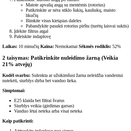
Matote apvalią angą su mentėmis (rotorius)
Patikrinkite ar nėra stiklo šukių, kauliukų, maisto
likučių
Išimkite visus kietąsias daleles
Pabandykite pasukti rotorius pirštu (turėtų laisvai suktis)
Įdėkite filtrus atgal
Paleiskite indaplovę
Laikas:
10 minučių
Kaina:
Nemokamai
Sėkmės rodiklis:
52%
2 taisymas: Patikrinkite nuleidimo žarną (Veikia
21% atvejų)
Kodėl svarbu:
Sulenkta ar užsikimšusi žarna neleidžia vandeniui
nutekėti, siurblys dirba bet vanduo lieka.
Simptomai:
E25 klaida bet filtrai švarus
Siurblys veikia (girdimas garsas)
Vanduo lėtai neteka arba visai neteka
Kaip patikrinti:
Atitraukite indaplovę nuo sienos