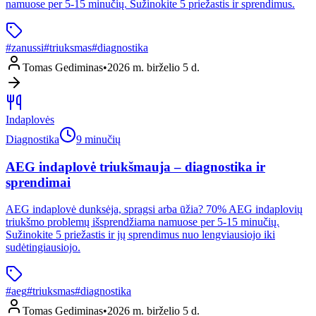
namuose per 5-15 minučių. Sužinokite 5 priežastis ir sprendimus.
#
zanussi
#
triuksmas
#
diagnostika
Tomas Gediminas
•
2026 m. birželio 5 d.
Indaplovės
Diagnostika
9 minučių
AEG indaplovė triukšmauja – diagnostika ir
sprendimai
AEG indaplovė dunksėja, spragsi arba ūžia? 70% AEG indaplovių
triukšmo problemų išsprendžiama namuose per 5-15 minučių.
Sužinokite 5 priežastis ir jų sprendimus nuo lengviausiojo iki
sudėtingiausiojo.
#
aeg
#
triuksmas
#
diagnostika
Tomas Gediminas
•
2026 m. birželio 5 d.