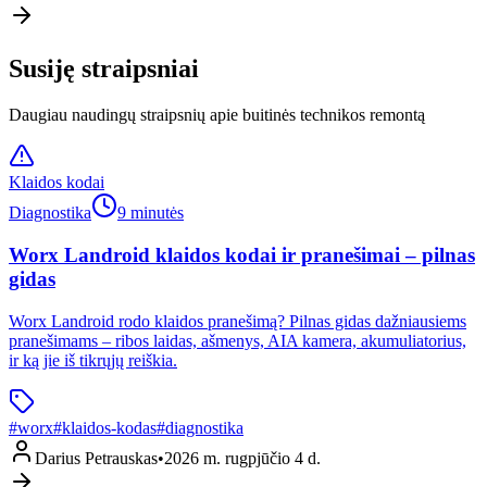
Susiję straipsniai
Daugiau naudingų straipsnių apie buitinės technikos remontą
Klaidos kodai
Diagnostika
9 minutės
Worx Landroid klaidos kodai ir pranešimai – pilnas
gidas
Worx Landroid rodo klaidos pranešimą? Pilnas gidas dažniausiems
pranešimams – ribos laidas, ašmenys, AIA kamera, akumuliatorius,
ir ką jie iš tikrųjų reiškia.
#
worx
#
klaidos-kodas
#
diagnostika
Darius Petrauskas
•
2026 m. rugpjūčio 4 d.