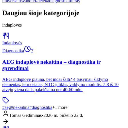
universalus
vanduo-neteka
diagnostika
filtras
Daugiau šioje kategorijoje
indaploves
Indaplovės
Diagnostika
7
AEG indaplovė nekaitina – diagnostika ir
sprendimai
AEG indaplovė plauna, bet indai šalti? 4 taisymai: šildymo
elementas, termostatas, NTC jutiklis, valdymo modulis. 7-8 iš 10
atvejų viena dalis pakeičiama per 40-60 min.
#
aeg
#
nekaitina
#
diagnostika
+
1
more
Tomas Gediminas
•
2026 m. birželio 22 d.