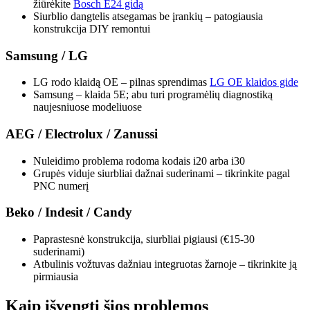
žiūrėkite
Bosch E24 gidą
Siurblio dangtelis atsegamas be įrankių – patogiausia
konstrukcija DIY remontui
Samsung / LG
LG rodo klaidą OE – pilnas sprendimas
LG OE klaidos gide
Samsung – klaida 5E; abu turi programėlių diagnostiką
naujesniuose modeliuose
AEG / Electrolux / Zanussi
Nuleidimo problema rodoma kodais i20 arba i30
Grupės viduje siurbliai dažnai suderinami – tikrinkite pagal
PNC numerį
Beko / Indesit / Candy
Paprastesnė konstrukcija, siurbliai pigiausi (€15-30
suderinami)
Atbulinis vožtuvas dažniau integruotas žarnoje – tikrinkite ją
pirmiausia
Kaip išvengti šios problemos