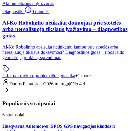
Akumuliatorius ir įkrovimas
Diagnostika
9 minutės
Al-Ko Robolinho netiksliai dokuojasi prie stotelės
arba nerealizuoja tikslaus įvažiavimo – diagnostikos
gidas
Al-Ko Robolinho apsisuka netinkamu kampu prie stotelės arba
nerealizuoja tikslaus dokavimosi? Diagnostikos gidas – ribos laido
geometrija, jutikliai, sprendimai.
#
al-ko
#
ikrovimo-problema
#
diagnostika
+
1
more
Darius Petrauskas
•
2026 m. rugpjūčio 4 d.
Populiarūs straipsniai
6
straipsniai
Husqvarna Automower EPOS GPS navigacijos klaidos ir