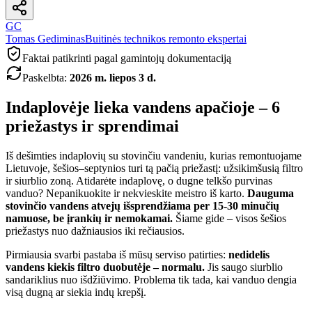
GC
Tomas Gediminas
Buitinės technikos remonto ekspertai
Faktai patikrinti pagal gamintojų dokumentaciją
Paskelbta
:
2026 m. liepos 3 d.
Indaplovėje lieka vandens apačioje – 6
priežastys ir sprendimai
Iš dešimties indaplovių su stovinčiu vandeniu, kurias remontuojame
Lietuvoje, šešios–septynios turi tą pačią priežastį: užsikimšusią filtro
ir siurblio zoną. Atidarėte indaplovę, o dugne telkšo purvinas
vanduo? Nepanikuokite ir nekvieskite meistro iš karto.
Dauguma
stovinčio vandens atvejų išsprendžiama per 15-30 minučių
namuose, be įrankių ir nemokamai.
Šiame gide – visos šešios
priežastys nuo dažniausios iki rečiausios.
Pirmiausia svarbi pastaba iš mūsų serviso patirties:
nedidelis
vandens kiekis filtro duobutėje – normalu.
Jis saugo siurblio
sandariklius nuo išdžiūvimo. Problema tik tada, kai vanduo dengia
visą dugną ar siekia indų krepšį.