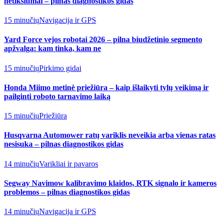
netikslumai – pilnas diagnostikos gidas
15 minučių
Navigacija ir GPS
Yard Force vejos robotai 2026 – pilna biudžetinio segmento
apžvalga: kam tinka, kam ne
15 minučių
Pirkimo gidai
Honda Miimo metinė priežiūra – kaip išlaikyti tylų veikimą ir
pailginti roboto tarnavimo laiką
15 minučių
Priežiūra
Husqvarna Automower ratų variklis neveikia arba vienas ratas
nesisuka – pilnas diagnostikos gidas
14 minučių
Varikliai ir pavaros
Segway Navimow kalibravimo klaidos, RTK signalo ir kameros
problemos – pilnas diagnostikos gidas
14 minučių
Navigacija ir GPS