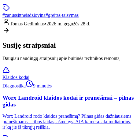
#
zanussi
#
neisdziovina
#
greitas-taisymas
Tomas Gediminas
•
2026 m. gegužės 28 d.
Susiję straipsniai
Daugiau naudingų straipsnių apie buitinės technikos remontą
Klaidos kodai
Diagnostika
9 minutės
Worx Landroid klaidos kodai ir pranešimai – pilnas
gidas
Worx Landroid rodo klaidos pranešimą? Pilnas gidas dažniausiems
pranešimams – ribos laidas, ašmenys, AIA kamera, akumuliatorius,
ir ką jie iš tikrųjų reiškia.