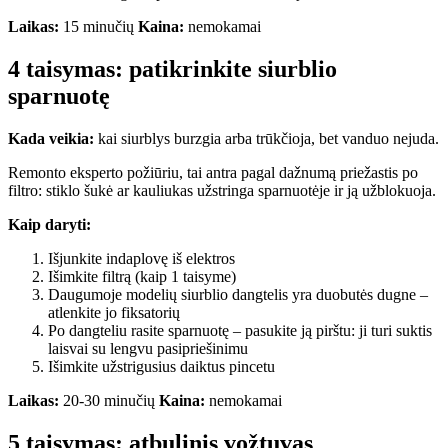
Laikas:
15 minučių
Kaina:
nemokamai
4 taisymas: patikrinkite siurblio
sparnuotę
Kada veikia:
kai siurblys burzgia arba trūkčioja, bet vanduo nejuda.
Remonto eksperto požiūriu, tai antra pagal dažnumą priežastis po
filtro: stiklo šukė ar kauliukas užstringa sparnuotėje ir ją užblokuoja.
Kaip daryti:
Išjunkite indaplovę iš elektros
Išimkite filtrą (kaip 1 taisyme)
Daugumoje modelių siurblio dangtelis yra duobutės dugne –
atlenkite jo fiksatorių
Po dangteliu rasite sparnuotę – pasukite ją pirštu: ji turi suktis
laisvai su lengvu pasipriešinimu
Išimkite užstrigusius daiktus pincetu
Laikas:
20-30 minučių
Kaina:
nemokamai
5 taisymas: atbulinis vožtuvas