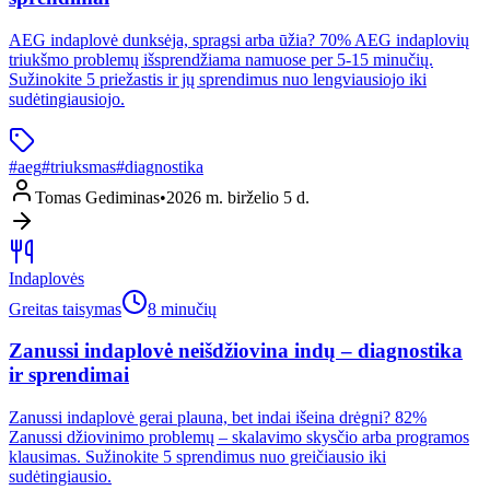
AEG indaplovė dunksėja, spragsi arba ūžia? 70% AEG indaplovių
triukšmo problemų išsprendžiama namuose per 5-15 minučių.
Sužinokite 5 priežastis ir jų sprendimus nuo lengviausiojo iki
sudėtingiausiojo.
#
aeg
#
triuksmas
#
diagnostika
Tomas Gediminas
•
2026 m. birželio 5 d.
Indaplovės
Greitas taisymas
8 minučių
Zanussi indaplovė neišdžiovina indų – diagnostika
ir sprendimai
Zanussi indaplovė gerai plauna, bet indai išeina drėgni? 82%
Zanussi džiovinimo problemų – skalavimo skysčio arba programos
klausimas. Sužinokite 5 sprendimus nuo greičiausio iki
sudėtingiausio.