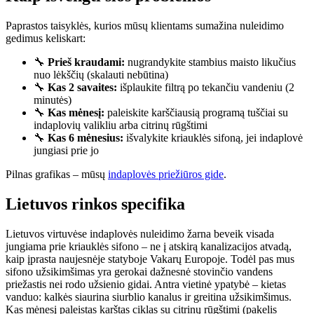
Paprastos taisyklės, kurios mūsų klientams sumažina nuleidimo
gedimus keliskart:
🔧
Prieš kraudami:
nugrandykite stambius maisto likučius
nuo lėkščių (skalauti nebūtina)
🔧
Kas 2 savaites:
išplaukite filtrą po tekančiu vandeniu (2
minutės)
🔧
Kas mėnesį:
paleiskite karščiausią programą tuščiai su
indaplovių valikliu arba citrinų rūgštimi
🔧
Kas 6 mėnesius:
išvalykite kriauklės sifoną, jei indaplovė
jungiasi prie jo
Pilnas grafikas – mūsų
indaplovės priežiūros gide
.
Lietuvos rinkos specifika
Lietuvos virtuvėse indaplovės nuleidimo žarna beveik visada
jungiama prie kriauklės sifono – ne į atskirą kanalizacijos atvadą,
kaip įprasta naujesnėje statyboje Vakarų Europoje. Todėl pas mus
sifono užsikimšimas yra gerokai dažnesnė stovinčio vandens
priežastis nei rodo užsienio gidai. Antra vietinė ypatybė – kietas
vanduo: kalkės siaurina siurblio kanalus ir greitina užsikimšimus.
Kas mėnesį paleistas karštas ciklas su citrinų rūgštimi (pakelis