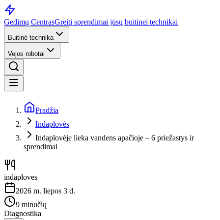
Gedimų Centras
Greiti sprendimai jūsų buitinei technikai
Buitinė technika
Vejos robotai
Pradžia
Indaplovės
Indaplovėje lieka vandens apačioje – 6 priežastys ir
sprendimai
indaploves
2026 m. liepos 3 d.
9 minučių
Diagnostika