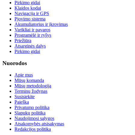
Pirkimo gidai
Klaidos kodai
Navigacija ir GPS
Pjovimo sistema
Akumuliatorius ir įkrovimas
Varikliai ir pavaros
Programėlė ir ryšys
Priežiūra
Atsarginės dalys
Pirkimo gidai
Nuorodos
Apie mus
Mūsų komanda
Mūsų metodologija
Terminų žodynas
Susisiekite
Paieška
Privatumo politika
Slapukų politika
Naudojimosi sąlygos
Atsakomybės atsisakymas
Redakcijos politika