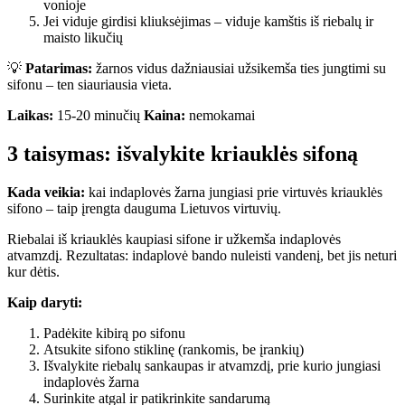
vonioje
Jei viduje girdisi kliuksėjimas – viduje kamštis iš riebalų ir
maisto likučių
💡
Patarimas:
žarnos vidus dažniausiai užsikemša ties jungtimi su
sifonu – ten siauriausia vieta.
Laikas:
15-20 minučių
Kaina:
nemokamai
3 taisymas: išvalykite kriauklės sifoną
Kada veikia:
kai indaplovės žarna jungiasi prie virtuvės kriauklės
sifono – taip įrengta dauguma Lietuvos virtuvių.
Riebalai iš kriauklės kaupiasi sifone ir užkemša indaplovės
atvamzdį. Rezultatas: indaplovė bando nuleisti vandenį, bet jis neturi
kur dėtis.
Kaip daryti:
Padėkite kibirą po sifonu
Atsukite sifono stiklinę (rankomis, be įrankių)
Išvalykite riebalų sankaupas ir atvamzdį, prie kurio jungiasi
indaplovės žarna
Surinkite atgal ir patikrinkite sandarumą