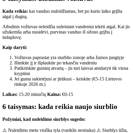
Kada veikia:
kai vanduo nuleidžiamas, bet po kurio laiko grįžta
atgal į dugną.
Atbulinis vožtuvas neleidžia nuleistam vandeniui tekėti atgal. Kai jis
užsikemša arba nusidėvi, purvinas vanduo iš sifono grįžta į
indaplovę.
Kaip daryti:
Vožtuvas paprastai yra siurblio zonoje arba žarnos jungtyje
Išimkite jį ir išplaukite po tekančiu vandeniu
Patikrinkite guminį atvartą – jis turi laisvai atsidaryti tik viena
kryptimi
Jei guma sukietėjusi ar įtrūkusi – keiskite (€5-15 Lietuvos
rinkoje 2026 m.)
Laikas:
15-20 minučių
Kaina:
€0-15
6 taisymas: kada reikia naujo siurblio
Požymiai, kad nuleidimo siurblys sugedo:
⚠️ Nuleidimo metu visiška tyla (variklis nesisuka) ⚠️ Siurblys ūžia,