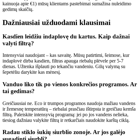
kainuoja apie €1) mūsų klientams pastebimai sumažina nuleidimo
gedimų skaičių.
Dažniausiai užduodami klausimai
Kasdien leidžiu indaplovę du kartus. Kaip dažnai
valyti filtrą?
Intensyviai naudojant – kas savaitę. Mūsų patirtimi, šeimose, kur
indaplovė dirba kasdien, filtras apauga riebalų plėvele per 5-7
dienas. Užtenka išplauti po tekančiu vandeniu. Gilų valymą su
šepetėliu darykite kas mėnesį.
Vanduo liko tik po vienos konkrečios programos. Ar
tai gedimas?
Greičiausiai ne. Eco ir trumpos programos naudoja mažiau vandens
ir žemesnę temperatūrą – riebalai prasčiau ištirpsta ir greičiau kemša
filtrą. Paleiskite intensyvią programą: jei po jos vandens nelieka,
tiesiog dažniau valykite filtrą ir retkarčiais naudokite karštą ciklą.
Radau stiklo šukių siurblio zonoje. Ar jos galėjo
sugadinti siurblį?