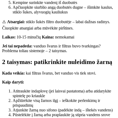
Kempine surinkite vandenį iš duobutės
Apčiuopkite siurblio angą duobutės dugne – išimkite kaulus,
stiklo šukes, alyvuogių kauliukus
⚠️
Atsargiai:
stiklo šukės filtro duobutėje – labai dažnas radinys.
Čiuopkite atsargiai arba mūvėkite pirštines.
Laikas:
10-15 minučių
Kaina:
nemokamai
Jei tai nepadeda:
vanduo švarus ir filtras buvo tvarkingas?
Problema toliau sistemoje – 2 taisymas.
2 taisymas: patikrinkite nuleidimo žarną
Kada veikia:
kai filtras švarus, bet vanduo vis tiek stovi.
Kaip daryti:
Atitraukite indaplovę (jei laisvai pastatoma) arba atidarykite
spintelę po kriaukle
Apžiūrėkite visą žarnos ilgį – ieškokite perlenkimų ir
prispaudimų
Atjunkite žarną nuo sifono (padėkite indą – ištekės vandens)
Pūstelėkite į žarną arba praplaukite ją stipria vandens srove