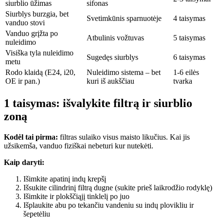
siurblio ūžimas
sifonas
Siurblys burzgia, bet
Svetimkūnis sparnuotėje
4 taisymas
vanduo stovi
Vanduo grįžta po
Atbulinis vožtuvas
5 taisymas
nuleidimo
Visiška tyla nuleidimo
Sugedęs siurblys
6 taisymas
metu
Rodo klaidą (E24, i20,
Nuleidimo sistema – bet
1-6 eilės
OE ir pan.)
kuri iš aukščiau
tvarka
1 taisymas: išvalykite filtrą ir siurblio
zoną
Kodėl tai pirma:
filtras sulaiko visus maisto likučius. Kai jis
užsikemša, vanduo fiziškai nebeturi kur nutekėti.
Kaip daryti:
Išimkite apatinį indų krepšį
Išsukite cilindrinį filtrą dugne (sukite prieš laikrodžio rodyklę)
Išimkite ir plokščiąjį tinklelį po juo
Išplaukite abu po tekančiu vandeniu su indų plovikliu ir
šepetėliu