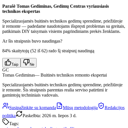
Parašė Tomas Gediminas, Gedimų Centras vyriausiasis
technikos ekspertas
Specializuojamės buitinės technikos gedimų sprendime, priežiūroje
ir remonte — padedame naudotojams išspręsti problemas su greitais,
patikimais DIY taisymais visiems pagrindiniams prekės ženklams.
Ar šis straipsnis buvo naudingas?
84
% skaitytojų (
52
iš
62
) rado šį straipsnį naudingą
Taip
Ne
GC
Tomas Gediminas
— Buitinės technikos remonto ekspertai
Specializuojamės buitinės technikos gedimų sprendime, priežiūroje
ir remonte. Šis straipsnis paremtas realia serviso patirtimi ir
gamintojų techniniais vadovais.
Susipažinkite su komanda
Mūsų metodologija
Redakcijos
politika
Paskelbta
:
2026 m. liepos 3 d.
Tags: