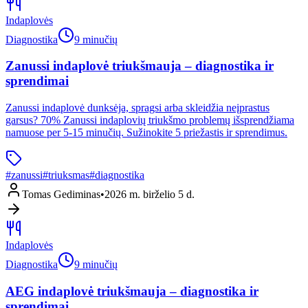
Indaplovės
Diagnostika
9 minučių
Zanussi indaplovė triukšmauja – diagnostika ir
sprendimai
Zanussi indaplovė dunksėja, spragsi arba skleidžia neįprastus
garsus? 70% Zanussi indaplovių triukšmo problemų išsprendžiama
namuose per 5-15 minučių. Sužinokite 5 priežastis ir sprendimus.
#
zanussi
#
triuksmas
#
diagnostika
Tomas Gediminas
•
2026 m. birželio 5 d.
Indaplovės
Diagnostika
9 minučių
AEG indaplovė triukšmauja – diagnostika ir
sprendimai