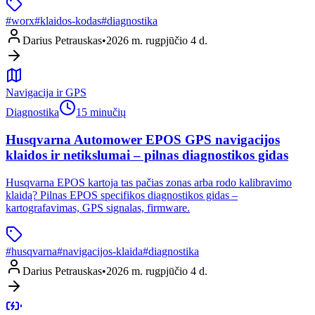
#
worx
#
klaidos-kodas
#
diagnostika
Darius Petrauskas
•
2026 m. rugpjūčio 4 d.
Navigacija ir GPS
Diagnostika
15 minučių
Husqvarna Automower EPOS GPS navigacijos
klaidos ir netikslumai – pilnas diagnostikos gidas
Husqvarna EPOS kartoja tas pačias zonas arba rodo kalibravimo
klaidą? Pilnas EPOS specifikos diagnostikos gidas –
kartografavimas, GPS signalas, firmware.
#
husqvarna
#
navigacijos-klaida
#
diagnostika
Darius Petrauskas
•
2026 m. rugpjūčio 4 d.