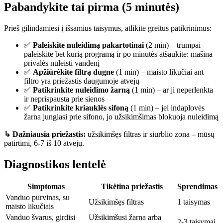
Pabandykite tai pirma (5 minutės)
Prieš gilindamiesi į išsamius taisymus, atlikite greitus patikrinimus:
✅
Paleiskite nuleidimą pakartotinai
(2 min) – trumpai
paleiskite bet kurią programą ir po minutės atšaukite: mašina
privalės nuleisti vandenį
✅
Apžiūrėkite filtrą dugne
(1 min) – maisto likučiai ant
filtro yra priežastis daugumoje atvejų
✅
Patikrinkite nuleidimo žarną
(1 min) – ar ji neperlenkta
ir neprispausta prie sienos
✅
Patikrinkite kriauklės sifoną
(1 min) – jei indaplovės
žarna jungiasi prie sifono, jo užsikimšimas blokuoja nuleidimą
↳ Dažniausia priežastis:
užsikimšęs filtras ir siurblio zona – mūsų
patirtimi, 6-7 iš 10 atvejų.
Diagnostikos lentelė
Simptomas
Tikėtina priežastis
Sprendimas
Vanduo purvinas, su
Užsikimšęs filtras
1 taisymas
maisto likučiais
Vanduo švarus, girdisi
Užsikimšusi žarna arba
2-3 taisymai