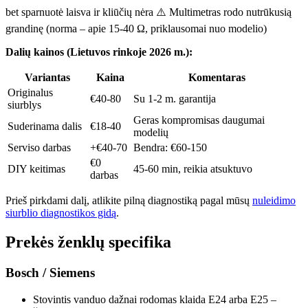
bet sparnuotė laisva ir kliūčių nėra ⚠️ Multimetras rodo nutrūkusią
grandinę (norma – apie 15-40 Ω, priklausomai nuo modelio)
Dalių kainos (Lietuvos rinkoje 2026 m.):
Variantas
Kaina
Komentaras
Originalus
€40-80
Su 1-2 m. garantija
siurblys
Geras kompromisas daugumai
Suderinama dalis
€18-40
modelių
Serviso darbas
+€40-70
Bendra: €60-150
€0
DIY keitimas
45-60 min, reikia atsuktuvo
darbas
Prieš pirkdami dalį, atlikite pilną diagnostiką pagal mūsų
nuleidimo
siurblio diagnostikos gidą
.
Prekės ženklų specifika
Bosch / Siemens
Stovintis vanduo dažnai rodomas klaida E24 arba E25 –