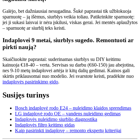
Galėjo, bet dažniausiai nesugadina. Šukė paprastai tik užblokuoja
sparnuotę – ją išėmus, siurblys veikia toliau. Patikrinkite sparnuotę:
jei ji sukasi laisvai ir nėra įskilusi, viskas gerai. Jei mentės aplaužytos
– sparnuotę ar siurblį teks keisti.
Indaplovei 9 metai, siurblys sugedo. Remontuoti ar
pirkti naują?
Skaičiuokite paprastai: suderinamas siurblys su DIY keitimu
kainuoja €18-40 – verta. Servisas su darbu (€60-150) jau abejotina,
nes 9-10 metų indaplovei artėja ir kitų dalių gedimai. Kainos gali
skirtis priklausomai nuo modelio. Jei svarstote keisti, pradėkite nuo
indaplovės pasirinkimo gido
.
Susijęs turinys
Bosch indaplovė rodo E24 – nuleidimo klaidos sprendimas
LG indaplovė rodo OE – vandens nuleidimo gedimas
Indaplovės nuleidimo siurblio diagnostika
Indaplovės filtro keitimo gidas
Kaip pasirinkti indaplovę – remonto ekspertų kriterijai