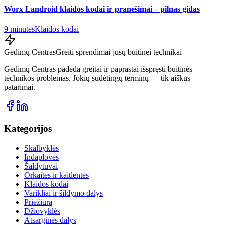
Worx Landroid klaidos kodai ir pranešimai – pilnas gidas
9 minutės
Klaidos kodai
Gedimų Centras
Greiti sprendimai jūsų buitinei technikai
Gedimų Centras padeda greitai ir paprastai išspręsti buitinės
technikos problemas. Jokių sudėtingų terminų — tik aiškūs
patarimai.
Kategorijos
Skalbyklės
Indaplovės
Šaldytuvai
Orkaitės ir kaitlentės
Klaidos kodai
Varikliai ir šildymo dalys
Priežiūra
Džiovyklės
Atsarginės dalys