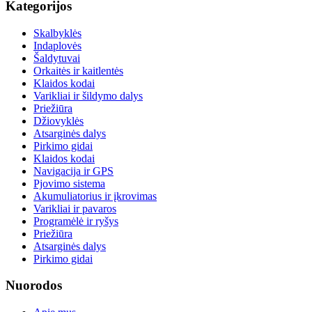
Kategorijos
Skalbyklės
Indaplovės
Šaldytuvai
Orkaitės ir kaitlentės
Klaidos kodai
Varikliai ir šildymo dalys
Priežiūra
Džiovyklės
Atsarginės dalys
Pirkimo gidai
Klaidos kodai
Navigacija ir GPS
Pjovimo sistema
Akumuliatorius ir įkrovimas
Varikliai ir pavaros
Programėlė ir ryšys
Priežiūra
Atsarginės dalys
Pirkimo gidai
Nuorodos