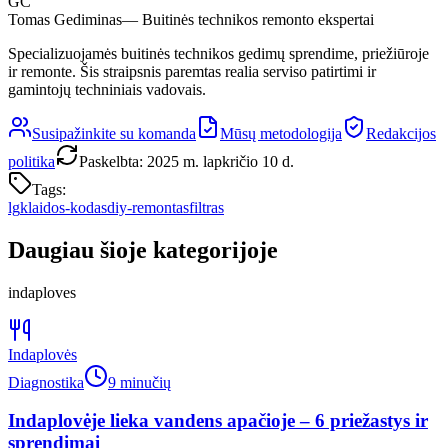
GC
Tomas Gediminas
— Buitinės technikos remonto ekspertai
Specializuojamės buitinės technikos gedimų sprendime, priežiūroje
ir remonte. Šis straipsnis paremtas realia serviso patirtimi ir
gamintojų techniniais vadovais.
Susipažinkite su komanda
Mūsų metodologija
Redakcijos
politika
Paskelbta
:
2025 m. lapkričio 10 d.
Tags:
lg
klaidos-kodas
diy-remontas
filtras
Daugiau šioje kategorijoje
indaploves
Indaplovės
Diagnostika
9 minučių
Indaplovėje lieka vandens apačioje – 6 priežastys ir
sprendimai