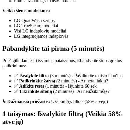
Filtras užsikimšęs maisto likučiais
Veikia šiems modeliams:
LG QuadWash serijos
LG TrueSteam modeliai
Visi LG indaplovių modeliai
LG integruojamos indaplovės
Pabandykite tai pirma (5 minutės)
Prieš gilindamiesi į išsamius pataisymus, išbandykite šiuos greitus
patikrinimus:
✅
Išvalykite filtrą
(3 minutės) - Pašalinkite maisto likučius
✅
Patikrinkite žarną
(2 minutės) - Ar nėra linkių?
✅
Atlikite reset
(1 minutė) - Išjunkite 60 sek
✅
Tikrinkite sifoną
(2 minutės) - Ar neužsikimšęs?
↳ Dažniausia priežastis:
Užsikimšęs filtras (58% atvejų)
1 taisymas: Išvalykite filtrą (Veikia 58%
atvejų)