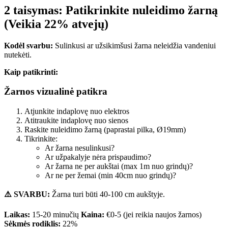
2 taisymas: Patikrinkite nuleidimo žarną
(Veikia 22% atvejų)
Kodėl svarbu:
Sulinkusi ar užsikimšusi žarna neleidžia vandeniui
nutekėti.
Kaip patikrinti:
Žarnos vizualinė patikra
Atjunkite indaplovę nuo elektros
Atitraukite indaplovę nuo sienos
Raskite nuleidimo žarną (paprastai pilka, Ø19mm)
Tikrinkite:
Ar žarna nesulinkusi?
Ar užpakalyje nėra prispaudimo?
Ar žarna ne per aukštai (max 1m nuo grindų)?
Ar ne per žemai (min 40cm nuo grindų)?
⚠️ SVARBU:
Žarna turi būti 40-100 cm aukštyje.
Laikas:
15-20 minučių
Kaina:
€0-5 (jei reikia naujos žarnos)
Sėkmės rodiklis:
22%