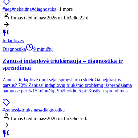
#
aeg
#
nekaitina
#
diagnostika
+
1
more
Tomas Gediminas
•
2026 m. birželio 22 d.
Indaplovės
Diagnostika
9 minučių
Zanussi indaplovė triukšmauja – diagnostika ir
sprendimai
Zanussi indaplovė dunksėja, spragsi arba skleidžia neįprastus
garsus? 70% Zanussi indaplovių triukšmo problemų išsprendžiama
namuose per 5-15 minučių. Sužinokite 5 priežastis ir sprendimus.
#
zanussi
#
triuksmas
#
diagnostika
Tomas Gediminas
•
2026 m. birželio 5 d.