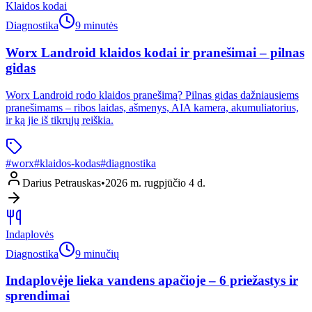
Klaidos kodai
Diagnostika
9 minutės
Worx Landroid klaidos kodai ir pranešimai – pilnas
gidas
Worx Landroid rodo klaidos pranešimą? Pilnas gidas dažniausiems
pranešimams – ribos laidas, ašmenys, AIA kamera, akumuliatorius,
ir ką jie iš tikrųjų reiškia.
#
worx
#
klaidos-kodas
#
diagnostika
Darius Petrauskas
•
2026 m. rugpjūčio 4 d.
Indaplovės
Diagnostika
9 minučių
Indaplovėje lieka vandens apačioje – 6 priežastys ir
sprendimai