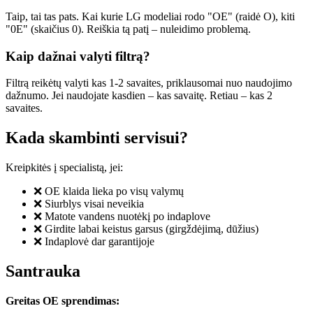
Taip, tai tas pats. Kai kurie LG modeliai rodo "OE" (raidė O), kiti
"0E" (skaičius 0). Reiškia tą patį – nuleidimo problemą.
Kaip dažnai valyti filtrą?
Filtrą reikėtų valyti kas 1-2 savaites, priklausomai nuo naudojimo
dažnumo. Jei naudojate kasdien – kas savaitę. Retiau – kas 2
savaites.
Kada skambinti servisui?
Kreipkitės į specialistą, jei:
❌ OE klaida lieka po visų valymų
❌ Siurblys visai neveikia
❌ Matote vandens nuotėkį po indaplove
❌ Girdite labai keistus garsus (girgždėjimą, dūžius)
❌ Indaplovė dar garantijoje
Santrauka
Greitas OE sprendimas: