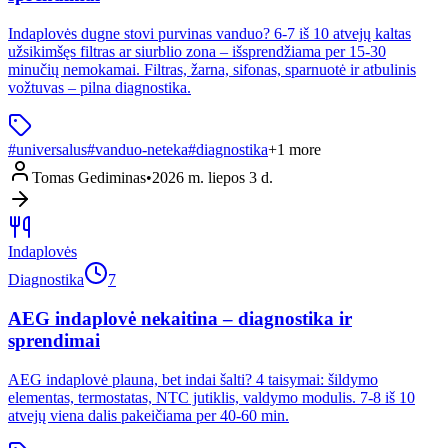
Indaplovės dugne stovi purvinas vanduo? 6-7 iš 10 atvejų kaltas
užsikimšęs filtras ar siurblio zona – išsprendžiama per 15-30
minučių nemokamai. Filtras, žarna, sifonas, sparnuotė ir atbulinis
vožtuvas – pilna diagnostika.
#
universalus
#
vanduo-neteka
#
diagnostika
+
1
more
Tomas Gediminas
•
2026 m. liepos 3 d.
Indaplovės
Diagnostika
7
AEG indaplovė nekaitina – diagnostika ir
sprendimai
AEG indaplovė plauna, bet indai šalti? 4 taisymai: šildymo
elementas, termostatas, NTC jutiklis, valdymo modulis. 7-8 iš 10
atvejų viena dalis pakeičiama per 40-60 min.