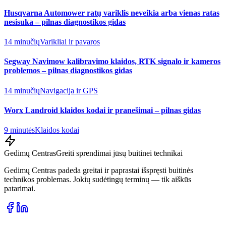
Husqvarna Automower ratų variklis neveikia arba vienas ratas
nesisuka – pilnas diagnostikos gidas
14 minučių
Varikliai ir pavaros
Segway Navimow kalibravimo klaidos, RTK signalo ir kameros
problemos – pilnas diagnostikos gidas
14 minučių
Navigacija ir GPS
Worx Landroid klaidos kodai ir pranešimai – pilnas gidas
9 minutės
Klaidos kodai
Gedimų Centras
Greiti sprendimai jūsų buitinei technikai
Gedimų Centras padeda greitai ir paprastai išspręsti buitinės
technikos problemas. Jokių sudėtingų terminų — tik aiškūs
patarimai.