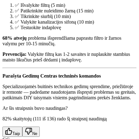
✅ Išvalykite filtrą (5 min)
✅ Patikrinkite nuleidimo žarną (15 min)
✅ Tikrinkite siurblį (10 min)
✅ Valykite kanalizacijos sifoną (10 min)
✅ Testuokite indaplovę
68% atvejų
problema išsprendžiama paprastu filtro ir žarnos
valymu per 10-15 minučių.
Prevencija:
Valykite filtrą kas 1-2 savaites ir nuplaukite stambius
maisto likučius prieš dėdami į indaplovę.
Parašyta Gedimų Centras techninės komandos
Specializuojamės buitinės technikos gedimų sprendime, priežiūroje
ir remonte — padedame naudotojams išspręsti problemas su greitais,
patikimais DIY taisymais visiems pagrindiniams prekės ženklams.
Ar šis straipsnis buvo naudingas?
82
% skaitytojų (
111
iš
136
) rado šį straipsnį naudingą
Taip
Ne