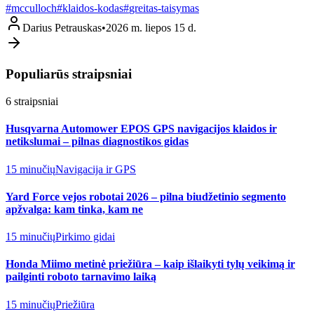
#
mcculloch
#
klaidos-kodas
#
greitas-taisymas
Darius Petrauskas
•
2026 m. liepos 15 d.
Populiarūs straipsniai
6
straipsniai
Husqvarna Automower EPOS GPS navigacijos klaidos ir
netikslumai – pilnas diagnostikos gidas
15 minučių
Navigacija ir GPS
Yard Force vejos robotai 2026 – pilna biudžetinio segmento
apžvalga: kam tinka, kam ne
15 minučių
Pirkimo gidai
Honda Miimo metinė priežiūra – kaip išlaikyti tylų veikimą ir
pailginti roboto tarnavimo laiką
15 minučių
Priežiūra