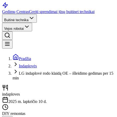
Gedimų Centras
Greiti sprendimai jūsų buitinei technikai
Buitinė technika
Vejos robotai
Pradžia
Indaplovės
LG indaplovė rodo klaidą OE – išleidimo gedimas per 15
min
indaploves
2025 m. lapkričio 10 d.
DIY remontas