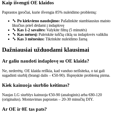
Kaip išvengti OE klaidos
Paprastos įpročiai, kurie išvengia 85% nuleidimo problemų:
🔧
Po kiekvieno naudojimo:
Pašalinkite stambiausius maisto
likučius prieš dėdami į indaplovę
🔧
Kas 1-2 savaites:
Valykite filtrą (5 minutės)
🔧
Kas mėnesį:
Paleiskite tuščią ciklą su indaplovės valikliu
🔧
Kas 3 mėnesius:
Tikrinkite nuleidimo žarną
Dažniausiai užduodami klausimai
Ar galiu naudoti indaplovę su OE klaida?
Ne, nederėtų. OE klaida reiškia, kad vanduo neišsiteka, o tai gali
sugadinti siurblį (brangi dalis – €50-90). Išspręskite problemą pirma.
Kiek kainuoja siurblio keitimas?
Naujas LG siurblys kainuoja €50-90 (analoginis) arba €80-120
(originalus). Montavimas paprastas – 20-30 minučių DIY.
Ar OE ir 0E tas pats?