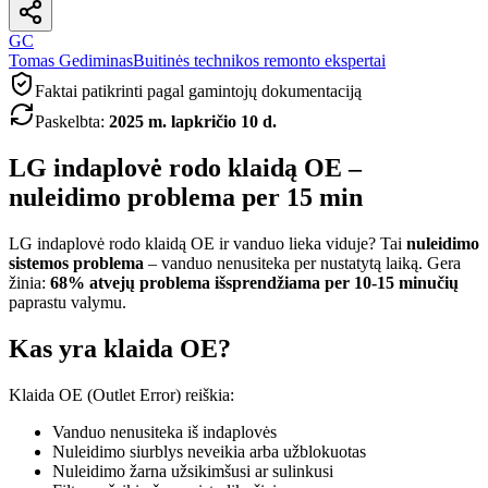
GC
Tomas Gediminas
Buitinės technikos remonto ekspertai
Faktai patikrinti pagal gamintojų dokumentaciją
Paskelbta
:
2025 m. lapkričio 10 d.
LG indaplovė rodo klaidą OE –
nuleidimo problema per 15 min
LG indaplovė rodo klaidą OE ir vanduo lieka viduje? Tai
nuleidimo
sistemos problema
– vanduo nenusiteka per nustatytą laiką. Gera
žinia:
68% atvejų problema išsprendžiama per 10-15 minučių
paprastu valymu.
Kas yra klaida OE?
Klaida OE (Outlet Error) reiškia:
Vanduo nenusiteka iš indaplovės
Nuleidimo siurblys neveikia arba užblokuotas
Nuleidimo žarna užsikimšusi ar sulinkusi