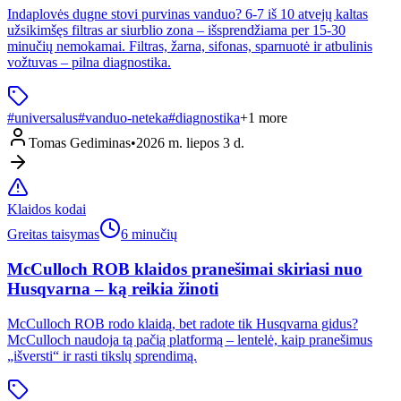
Indaplovės dugne stovi purvinas vanduo? 6-7 iš 10 atvejų kaltas
užsikimšęs filtras ar siurblio zona – išsprendžiama per 15-30
minučių nemokamai. Filtras, žarna, sifonas, sparnuotė ir atbulinis
vožtuvas – pilna diagnostika.
#
universalus
#
vanduo-neteka
#
diagnostika
+
1
more
Tomas Gediminas
•
2026 m. liepos 3 d.
Klaidos kodai
Greitas taisymas
6 minučių
McCulloch ROB klaidos pranešimai skiriasi nuo
Husqvarna – ką reikia žinoti
McCulloch ROB rodo klaidą, bet radote tik Husqvarna gidus?
McCulloch naudoja tą pačią platformą – lentelė, kaip pranešimus
„išversti“ ir rasti tikslų sprendimą.