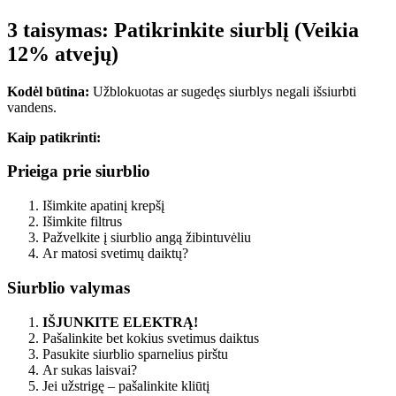
3 taisymas: Patikrinkite siurblį (Veikia
12% atvejų)
Kodėl būtina:
Užblokuotas ar sugedęs siurblys negali išsiurbti
vandens.
Kaip patikrinti:
Prieiga prie siurblio
Išimkite apatinį krepšį
Išimkite filtrus
Pažvelkite į siurblio angą žibintuvėliu
Ar matosi svetimų daiktų?
Siurblio valymas
IŠJUNKITE ELEKTRĄ!
Pašalinkite bet kokius svetimus daiktus
Pasukite siurblio sparnelius pirštu
Ar sukas laisvai?
Jei užstrigę – pašalinkite kliūtį