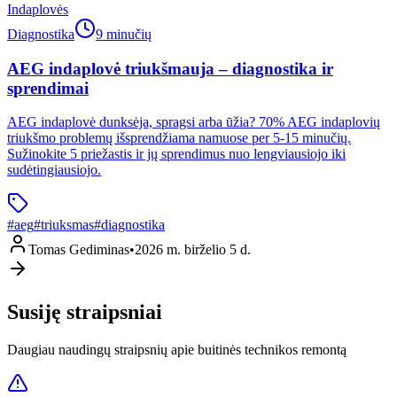
Indaplovės
Diagnostika
9 minučių
AEG indaplovė triukšmauja – diagnostika ir
sprendimai
AEG indaplovė dunksėja, spragsi arba ūžia? 70% AEG indaplovių
triukšmo problemų išsprendžiama namuose per 5-15 minučių.
Sužinokite 5 priežastis ir jų sprendimus nuo lengviausiojo iki
sudėtingiausiojo.
#
aeg
#
triuksmas
#
diagnostika
Tomas Gediminas
•
2026 m. birželio 5 d.
Susiję straipsniai
Daugiau naudingų straipsnių apie buitinės technikos remontą