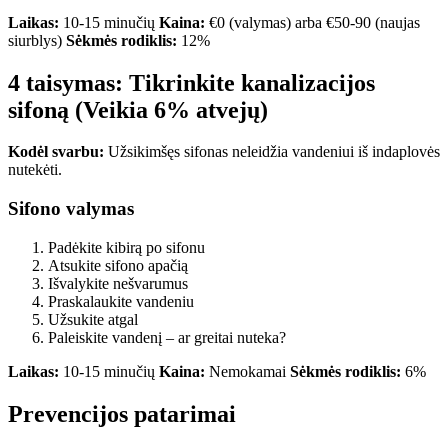
Laikas:
10-15 minučių
Kaina:
€0 (valymas) arba €50-90 (naujas
siurblys)
Sėkmės rodiklis:
12%
4 taisymas: Tikrinkite kanalizacijos
sifoną (Veikia 6% atvejų)
Kodėl svarbu:
Užsikimšęs sifonas neleidžia vandeniui iš indaplovės
nutekėti.
Sifono valymas
Padėkite kibirą po sifonu
Atsukite sifono apačią
Išvalykite nešvarumus
Praskalaukite vandeniu
Užsukite atgal
Paleiskite vandenį – ar greitai nuteka?
Laikas:
10-15 minučių
Kaina:
Nemokamai
Sėkmės rodiklis:
6%
Prevencijos patarimai