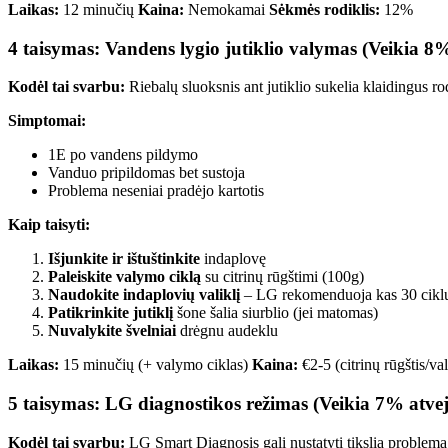
Laikas:
12 minučių
Kaina:
Nemokamai
Sėkmės rodiklis:
12%
4 taisymas: Vandens lygio jutiklio valymas (Veikia 8
Kodėl tai svarbu:
Riebalų sluoksnis ant jutiklio sukelia klaidingus r
Simptomai:
1E po vandens pildymo
Vanduo pripildomas bet sustoja
Problema neseniai pradėjo kartotis
Kaip taisyti:
Išjunkite ir ištuštinkite
indaplovę
Paleiskite valymo ciklą
su citrinų rūgštimi (100g)
Naudokite indaplovių valiklį
– LG rekomenduoja kas 30 cikl
Patikrinkite jutiklį
šone šalia siurblio (jei matomas)
Nuvalykite švelniai
drėgnu audeklu
Laikas:
15 minučių (+ valymo ciklas)
Kaina:
€2-5 (citrinų rūgštis/val
5 taisymas: LG diagnostikos režimas (Veikia 7% atve
Kodėl tai svarbu:
LG Smart Diagnosis gali nustatyti tikslią problemą