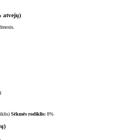
% atvejų)
odmenis.
ų
iklis)
Sėkmės rodiklis:
8%
jų)
.