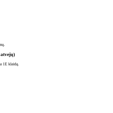
mų.
 atvejų)
a 1E klaidą.