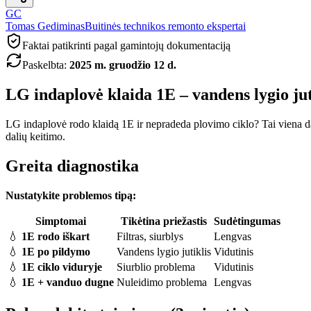
GC
Tomas Gediminas
Buitinės technikos remonto ekspertai
Faktai patikrinti pagal gamintojų dokumentaciją
Paskelbta
:
2025 m. gruodžio 12 d.
LG indaplovė klaida 1E – vandens lygio ju
LG indaplovė rodo klaidą 1E ir nepradeda plovimo ciklo? Tai viena 
dalių keitimo.
Greita diagnostika
Nustatykite problemos tipą:
Simptomai
Tikėtina priežastis
Sudėtingumas
💧
1E rodo iškart
Filtras, siurblys
Lengvas
💧
1E po pildymo
Vandens lygio jutiklis
Vidutinis
💧
1E ciklo viduryje
Siurblio problema
Vidutinis
💧
1E + vanduo dugne
Nuleidimo problema
Lengvas