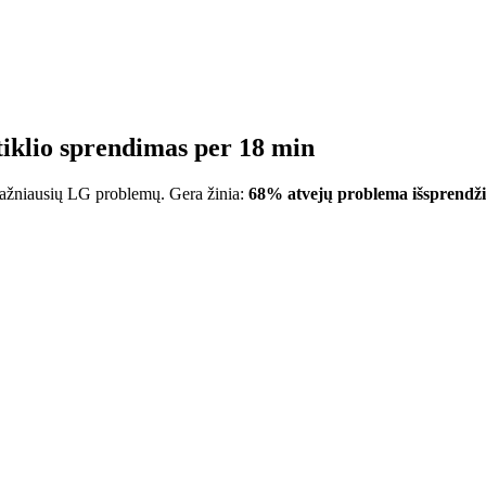
tiklio sprendimas per 18 min
dažniausių LG problemų. Gera žinia:
68% atvejų problema išsprendž