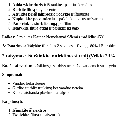
Atidarykite duris
ir ištraukite apatinius krepšius
Raskite filtrą
dugne centre
Atsukite prieš laikrodžio rodyklę
ir ištraukite
Nuplaukite po vandeniu
– pašalinkite visus nešvarumus
Patikrinkite siurblio angą
po filtru
Įstatykite filtrą atgal
ir pasukite iki galo
Laikas:
5 minutės
Kaina:
Nemokamai
Sėkmės rodiklis:
45%
💡 Patarimas:
Valykite filtrą kas 2 savaites – išvengs 80% 1E proble
2 taisymas: Ištuštinkite nuleidimo siurblį (Veikia 23%
Kodėl tai svarbu:
Užsikimšęs siurblys neleidžia vandens ir suaktyvin
Simptomai:
Vanduo lieka dugne
Girdite siurblio triukšmą bet vanduo neteka
Klaida atsiranda plovimo pabaigoje
Kaip taisyti:
Išjunkite iš elektros
Išvalykite filtrą
(1 taisymas)