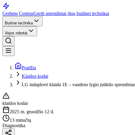
Gedimų Centras
Greiti sprendimai jūsų buitinei technikai
Buitinė technika
Vejos robotai
Pradžia
Klaidos kodai
LG indaplovė klaida 1E – vandens lygio jutiklio sprendima
klaidos kodai
2025 m. gruodžio 12 d.
13 minučių
Diagnostika