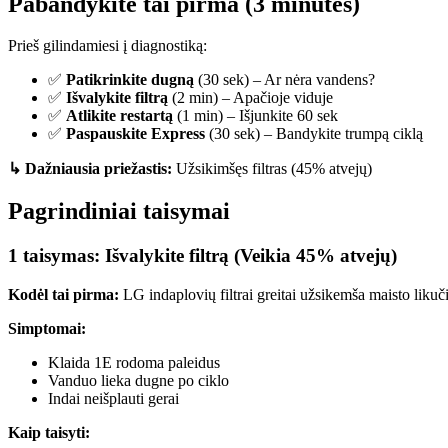
Pabandykite tai pirma (3 minutės)
Prieš gilindamiesi į diagnostiką:
✅
Patikrinkite dugną
(30 sek) – Ar nėra vandens?
✅
Išvalykite filtrą
(2 min) – Apačioje viduje
✅
Atlikite restartą
(1 min) – Išjunkite 60 sek
✅
Paspauskite Express
(30 sek) – Bandykite trumpą ciklą
↳ Dažniausia priežastis:
Užsikimšęs filtras (45% atvejų)
Pagrindiniai taisymai
1 taisymas: Išvalykite filtrą (Veikia 45% atvejų)
Kodėl tai pirma:
LG indaplovių filtrai greitai užsikemša maisto likuči
Simptomai:
Klaida 1E rodoma paleidus
Vanduo lieka dugne po ciklo
Indai neišplauti gerai
Kaip taisyti: