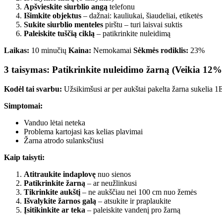
Apšvieskite siurblio angą
telefonu
Išimkite objektus
– dažnai: kauliukai, šiaudeliai, etiketės
Sukite siurblio menteles
pirštu – turi laisvai suktis
Paleiskite tuščią ciklą
– patikrinkite nuleidimą
Laikas:
10 minučių
Kaina:
Nemokamai
Sėkmės rodiklis:
23%
3 taisymas: Patikrinkite nuleidimo žarną (Veikia 12%
Kodėl tai svarbu:
Užsikimšusi ar per aukštai pakelta žarna sukelia 1
Simptomai:
Vanduo lėtai neteka
Problema kartojasi kas kelias plavimai
Žarna atrodo sulanksčiusi
Kaip taisyti:
Atitraukite indaplovę
nuo sienos
Patikrinkite žarną
– ar neužlinkusi
Tikrinkite aukštį
– ne aukščiau nei 100 cm nuo žemės
Išvalykite žarnos galą
– atsukite ir praplaukite
Įsitikinkite ar teka
– paleiskite vandenį pro žarną