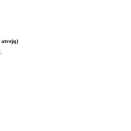
 atvejų)
E.