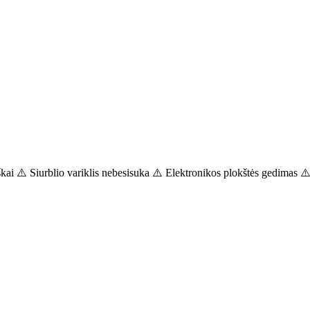
škai ⚠️ Siurblio variklis nebesisuka ⚠️ Elektronikos plokštės gedimas ⚠️