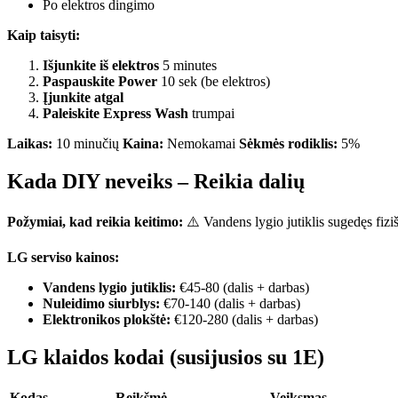
Po elektros dingimo
Kaip taisyti:
Išjunkite iš elektros
5 minutes
Paspauskite Power
10 sek (be elektros)
Įjunkite atgal
Paleiskite Express Wash
trumpai
Laikas:
10 minučių
Kaina:
Nemokamai
Sėkmės rodiklis:
5%
Kada DIY neveiks – Reikia dalių
Požymiai, kad reikia keitimo:
⚠️ Vandens lygio jutiklis sugedęs fizi
LG serviso kainos:
Vandens lygio jutiklis:
€45-80 (dalis + darbas)
Nuleidimo siurblys:
€70-140 (dalis + darbas)
Elektronikos plokštė:
€120-280 (dalis + darbas)
LG klaidos kodai (susijusios su 1E)
Kodas
Reikšmė
Veiksmas