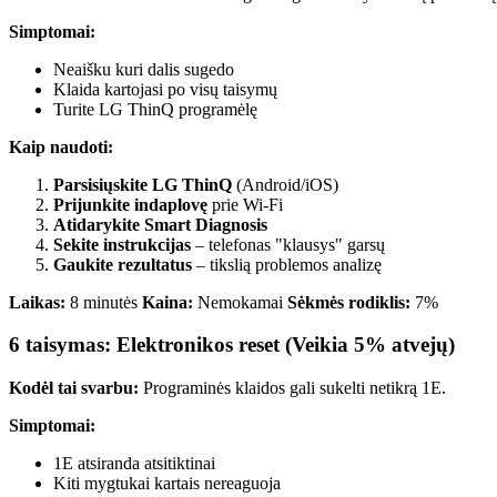
Simptomai:
Neaišku kuri dalis sugedo
Klaida kartojasi po visų taisymų
Turite LG ThinQ programėlę
Kaip naudoti:
Parsisiųskite LG ThinQ
(Android/iOS)
Prijunkite indaplovę
prie Wi-Fi
Atidarykite Smart Diagnosis
Sekite instrukcijas
– telefonas "klausys" garsų
Gaukite rezultatus
– tikslią problemos analizę
Laikas:
8 minutės
Kaina:
Nemokamai
Sėkmės rodiklis:
7%
6 taisymas: Elektronikos reset (Veikia 5% atvejų)
Kodėl tai svarbu:
Programinės klaidos gali sukelti netikrą 1E.
Simptomai:
1E atsiranda atsitiktinai
Kiti mygtukai kartais nereaguoja