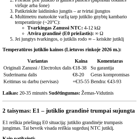
viršuje arba šone)
Patikrinkite laidininko jungtis – ar tvirtai įjungtos
Multimetru matuokite varžą tarp jutiklio gnybtų kambario
temperatūroje (~20°C):
Tvarkingas Zanussi NTC:
4-12 kΩ
Atvira grandinė (E0 priežastis):
∞ Ω
Jei jungtys tvarkingos, o jutiklis rodo ∞ – keiskite jutiklį
Temperatūros jutiklio kainos (Lietuvos rinkoje 2026 m.):
Variantas
Kaina
Komentaras
Originali Zanussi / Electrolux dalis
€18-38
Su garantija
Suderinama dalis
€8-20
Geras kompromisas
Keitimas su darbu (servisas)
+€35-55
Bendra: €43-93
Laikas:
20-35 minutės
Sudėtingumas:
Žemas-Vidutinis
2 taisymas: E1 – jutiklio grandinė trumpai sujungta
E1 reiškia priešingą E0 situaciją: jutiklio grandinėje trumpasis
jungimas. Tai beveik visada reiškia sugedusį NTC jutiklį.
Kaip patikrinti: