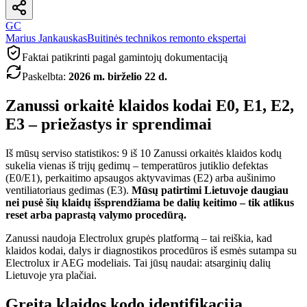
GC
Marius Jankauskas
Buitinės technikos remonto ekspertai
Faktai patikrinti pagal gamintojų dokumentaciją
Paskelbta
:
2026 m. birželio 22 d.
Zanussi orkaitė klaidos kodai E0, E1, E2,
E3 – priežastys ir sprendimai
Iš mūsų serviso statistikos: 9 iš 10 Zanussi orkaitės klaidos kodų
sukelia vienas iš trijų gedimų – temperatūros jutiklio defektas
(E0/E1), perkaitimo apsaugos aktyvavimas (E2) arba aušinimo
ventiliatoriaus gedimas (E3).
Mūsų patirtimi Lietuvoje daugiau
nei pusė šių klaidų išsprendžiama be dalių keitimo – tik atlikus
reset arba paprastą valymo procedūrą.
Zanussi naudoja Electrolux grupės platformą – tai reiškia, kad
klaidos kodai, dalys ir diagnostikos procedūros iš esmės sutampa su
Electrolux ir AEG modeliais. Tai jūsų naudai: atsarginių dalių
Lietuvoje yra plačiai.
Greita klaidos kodo identifikacija