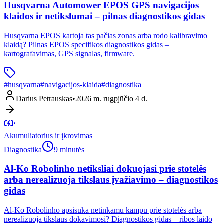
Husqvarna Automower EPOS GPS navigacijos
klaidos ir netikslumai – pilnas diagnostikos gidas
Husqvarna EPOS kartoja tas pačias zonas arba rodo kalibravimo
klaidą? Pilnas EPOS specifikos diagnostikos gidas –
kartografavimas, GPS signalas, firmware.
#
husqvarna
#
navigacijos-klaida
#
diagnostika
Darius Petrauskas
•
2026 m. rugpjūčio 4 d.
Akumuliatorius ir įkrovimas
Diagnostika
9 minutės
Al-Ko Robolinho netiksliai dokuojasi prie stotelės
arba nerealizuoja tikslaus įvažiavimo – diagnostikos
gidas
Al-Ko Robolinho apsisuka netinkamu kampu prie stotelės arba
nerealizuoja tikslaus dokavimosi? Diagnostikos gidas – ribos laido