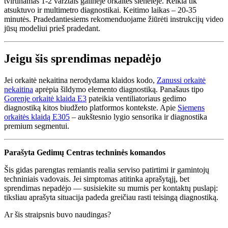
tvirtinamas 1-2 varžtais galinėje orkaitės sienelėje. Reikia tik
atsuktuvo ir multimetro diagnostikai. Keitimo laikas – 20-35
minutės. Pradedantiesiems rekomenduojame žiūrėti instrukcijų video
jūsų modeliui prieš pradedant.
Jeigu šis sprendimas nepadėjo
Jei orkaitė nekaitina nerodydama klaidos kodo,
Zanussi orkaitė
nekaitina
aprėpia šildymo elemento diagnostiką. Panašaus tipo
Gorenje orkaitė klaida E3
pateikia ventiliatoriaus gedimo
diagnostiką kitos biudžeto platformos kontekste. Apie
Siemens
orkaitės klaidą E305
– aukštesnio lygio sensorika ir diagnostika
premium segmentui.
Parašyta Gedimų Centras techninės komandos
Šis gidas parengtas remiantis realia serviso patirtimi ir gamintojų
techniniais vadovais. Jei simptomas atitinka aprašytąjį, bet
sprendimas nepadėjo — susisiekite su mumis per kontaktų puslapį:
tiksliau aprašyta situacija padeda greičiau rasti teisingą diagnostiką.
Ar šis straipsnis buvo naudingas?