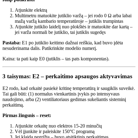
Atjunkite elektrą
Multimetru matuokite jutiklio varžą – jei rodo 0 Ω arba labai
mažą varžą kambario temperatūroje – jutiklis trumpintas
Atjunkite jutiklio laidelį nuo plokštės ir matuokite dar kartą –
jei varža normali be jutiklio, tai jutiklis sugedęs
Pastaba:
E1 po jutiklio keitimo dažnai reiškia, kad buvo įdėta
nesuderinama dalis. Patikrinkite modelio numerį.
Kaina: ta pati kaip E0 (jutiklis – tas pats komponentas).
3 taisymas: E2 – perkaitimo apsaugos aktyvavimas
E2 rodo, kad orkaitė pasiekė kritinę temperatūrą ir saugiklis suveikė.
Tai gali būti: (1) normalus vienkartinis įvykis po intensyvaus
naudojimo, arba (2) ventiliatoriaus gedimas sukeliantis sisteminį
perkaitimą.
Pirmas žingsnis – reset:
Atjunkite orkaitę nuo elektros 15-20 minučių
Vėl įjunkite ir paleiskite 150°C programą
Jei klaida negrįžta – buvo atsitiktinis perkaitimas