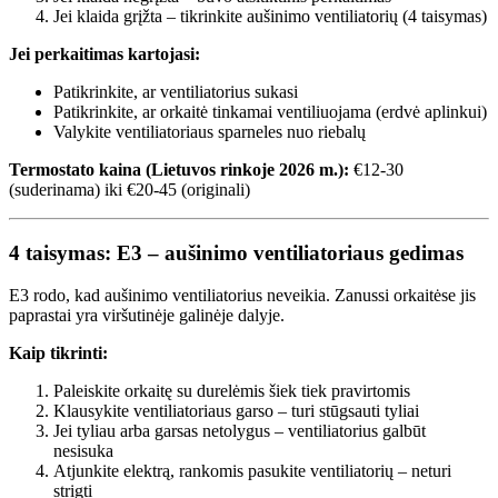
Jei klaida grįžta – tikrinkite aušinimo ventiliatorių (4 taisymas)
Jei perkaitimas kartojasi:
Patikrinkite, ar ventiliatorius sukasi
Patikrinkite, ar orkaitė tinkamai ventiliuojama (erdvė aplinkui)
Valykite ventiliatoriaus sparneles nuo riebalų
Termostato kaina (Lietuvos rinkoje 2026 m.):
€12-30
(suderinama) iki €20-45 (originali)
4 taisymas: E3 – aušinimo ventiliatoriaus gedimas
E3 rodo, kad aušinimo ventiliatorius neveikia. Zanussi orkaitėse jis
paprastai yra viršutinėje galinėje dalyje.
Kaip tikrinti:
Paleiskite orkaitę su durelėmis šiek tiek pravirtomis
Klausykite ventiliatoriaus garso – turi stūgsauti tyliai
Jei tyliau arba garsas netolygus – ventiliatorius galbūt
nesisuka
Atjunkite elektrą, rankomis pasukite ventiliatorių – neturi
strigti