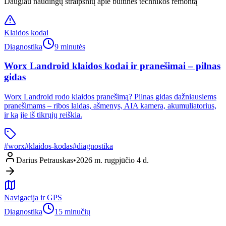
Daugiau naudingų straipsnių apie buitinės technikos remontą
Klaidos kodai
Diagnostika
9 minutės
Worx Landroid klaidos kodai ir pranešimai – pilnas
gidas
Worx Landroid rodo klaidos pranešimą? Pilnas gidas dažniausiems
pranešimams – ribos laidas, ašmenys, AIA kamera, akumuliatorius,
ir ką jie iš tikrųjų reiškia.
#
worx
#
klaidos-kodas
#
diagnostika
Darius Petrauskas
•
2026 m. rugpjūčio 4 d.
Navigacija ir GPS
Diagnostika
15 minučių