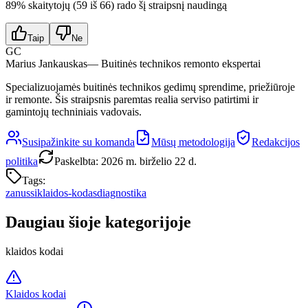
89
% skaitytojų (
59
iš
66
) rado šį straipsnį naudingą
Taip
Ne
GC
Marius Jankauskas
— Buitinės technikos remonto ekspertai
Specializuojamės buitinės technikos gedimų sprendime, priežiūroje
ir remonte. Šis straipsnis paremtas realia serviso patirtimi ir
gamintojų techniniais vadovais.
Susipažinkite su komanda
Mūsų metodologija
Redakcijos
politika
Paskelbta
:
2026 m. birželio 22 d.
Tags:
zanussi
klaidos-kodas
diagnostika
Daugiau šioje kategorijoje
klaidos kodai
Klaidos kodai