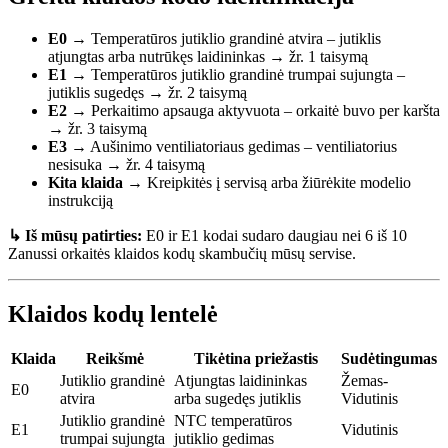
E0
→ Temperatūros jutiklio grandinė atvira – jutiklis
atjungtas arba nutrūkęs laidininkas → žr. 1 taisymą
E1
→ Temperatūros jutiklio grandinė trumpai sujungta –
jutiklis sugedęs → žr. 2 taisymą
E2
→ Perkaitimo apsauga aktyvuota – orkaitė buvo per karšta
→ žr. 3 taisymą
E3
→ Aušinimo ventiliatoriaus gedimas – ventiliatorius
nesisuka → žr. 4 taisymą
Kita klaida
→ Kreipkitės į servisą arba žiūrėkite modelio
instrukciją
↳ Iš mūsų patirties:
E0 ir E1 kodai sudaro daugiau nei 6 iš 10
Zanussi orkaitės klaidos kodų skambučių mūsų servise.
Klaidos kodų lentelė
Klaida
Reikšmė
Tikėtina priežastis
Sudėtingumas
Jutiklio grandinė
Atjungtas laidininkas
Žemas-
E0
atvira
arba sugedęs jutiklis
Vidutinis
Jutiklio grandinė
NTC temperatūros
E1
Vidutinis
trumpai sujungta
jutiklio gedimas