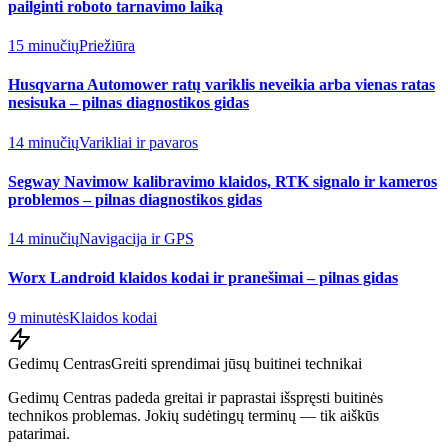
pailginti roboto tarnavimo laiką
15 minučių
Priežiūra
Husqvarna Automower ratų variklis neveikia arba vienas ratas
nesisuka – pilnas diagnostikos gidas
14 minučių
Varikliai ir pavaros
Segway Navimow kalibravimo klaidos, RTK signalo ir kameros
problemos – pilnas diagnostikos gidas
14 minučių
Navigacija ir GPS
Worx Landroid klaidos kodai ir pranešimai – pilnas gidas
9 minutės
Klaidos kodai
Gedimų Centras
Greiti sprendimai jūsų buitinei technikai
Gedimų Centras padeda greitai ir paprastai išspręsti buitinės
technikos problemas. Jokių sudėtingų terminų — tik aiškūs
patarimai.