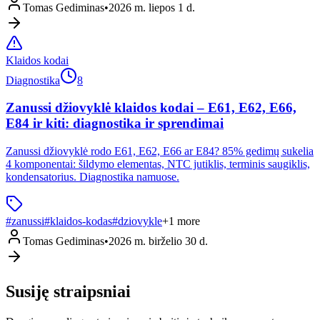
Tomas Gediminas
•
2026 m. liepos 1 d.
Klaidos kodai
Diagnostika
8
Zanussi džiovyklė klaidos kodai – E61, E62, E66,
E84 ir kiti: diagnostika ir sprendimai
Zanussi džiovyklė rodo E61, E62, E66 ar E84? 85% gedimų sukelia
4 komponentai: šildymo elementas, NTC jutiklis, terminis saugiklis,
kondensatorius. Diagnostika namuose.
#
zanussi
#
klaidos-kodas
#
dziovykle
+
1
more
Tomas Gediminas
•
2026 m. birželio 30 d.
Susiję straipsniai