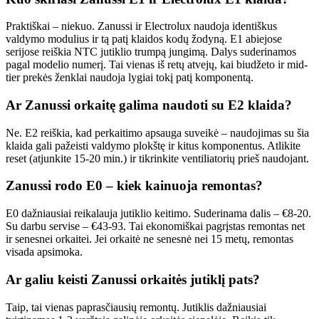
Praktiškai – niekuo. Zanussi ir Electrolux naudoja identiškus
valdymo modulius ir tą patį klaidos kodų žodyną. E1 abiejose
serijose reiškia NTC jutiklio trumpą jungimą. Dalys suderinamos
pagal modelio numerį. Tai vienas iš retų atvejų, kai biudžeto ir mid-
tier prekės ženklai naudoja lygiai tokį patį komponentą.
Ar Zanussi orkaitę galima naudoti su E2 klaida?
Ne. E2 reiškia, kad perkaitimo apsauga suveikė – naudojimas su šia
klaida gali pažeisti valdymo plokštę ir kitus komponentus. Atlikite
reset (atjunkite 15-20 min.) ir tikrinkite ventiliatorių prieš naudojant.
Zanussi rodo E0 – kiek kainuoja remontas?
E0 dažniausiai reikalauja jutiklio keitimo. Suderinama dalis – €8-20.
Su darbu servise – €43-93. Tai ekonomiškai pagrįstas remontas net
ir senesnei orkaitei. Jei orkaitė ne senesnė nei 15 metų, remontas
visada apsimoka.
Ar galiu keisti Zanussi orkaitės jutiklį pats?
Taip, tai vienas paprasčiausių remontų. Jutiklis dažniausiai