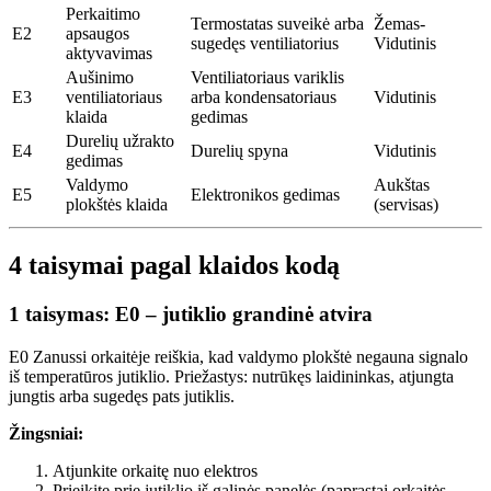
Perkaitimo
Termostatas suveikė arba
Žemas-
E2
apsaugos
sugedęs ventiliatorius
Vidutinis
aktyvavimas
Aušinimo
Ventiliatoriaus variklis
E3
ventiliatoriaus
arba kondensatoriaus
Vidutinis
klaida
gedimas
Durelių užrakto
E4
Durelių spyna
Vidutinis
gedimas
Valdymo
Aukštas
E5
Elektronikos gedimas
plokštės klaida
(servisas)
4 taisymai pagal klaidos kodą
1 taisymas: E0 – jutiklio grandinė atvira
E0 Zanussi orkaitėje reiškia, kad valdymo plokštė negauna signalo
iš temperatūros jutiklio. Priežastys: nutrūkęs laidininkas, atjungta
jungtis arba sugedęs pats jutiklis.
Žingsniai:
Atjunkite orkaitę nuo elektros
Prieikite prie jutiklio iš galinės panelės (paprastai orkaitės