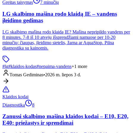
Greitas taisymas
7 minučių
LG skalbimo mašina rodo klaidą IE – vandens
įleidimo gedimas
LG skalbimo mašina rodo klaidą IE? Mašina nepripildo vandens per
8 minutes. 7-8 iš 10 atvejų išsprendžiami namuose per 10-20
minučių: čiaupas, įleidimo sietelis, žarna ar AquaStop. Pilna
diagnostika su kainomis.
#
lg
#
klaidos-kodas
#
nepaima-vandens
+
1
more
Tomas Gediminas
•
2026 m. liepos 3 d.
Klaidos kodai
Diagnostika
8
Zanussi skalbimo mašina klaidos kodai – E10, E20,
E40: priežastys ir sprendimai