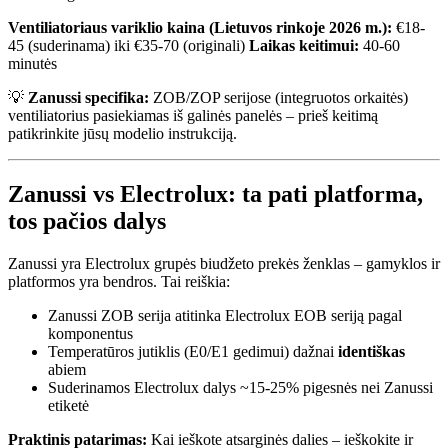
Ventiliatoriaus variklio kaina (Lietuvos rinkoje 2026 m.):
€18-
45 (suderinama) iki €35-70 (originali)
Laikas keitimui:
40-60
minutės
💡
Zanussi specifika:
ZOB/ZOP serijose (integruotos orkaitės)
ventiliatorius pasiekiamas iš galinės panelės – prieš keitimą
patikrinkite jūsų modelio instrukciją.
Zanussi vs Electrolux: ta pati platforma,
tos pačios dalys
Zanussi yra Electrolux grupės biudžeto prekės ženklas – gamyklos ir
platformos yra bendros. Tai reiškia:
Zanussi ZOB serija atitinka Electrolux EOB seriją pagal
komponentus
Temperatūros jutiklis (E0/E1 gedimui) dažnai
identiškas
abiem
Suderinamos Electrolux dalys ~15-25% pigesnės nei Zanussi
etiketė
Praktinis patarimas:
Kai ieškote atsarginės dalies – ieškokite ir