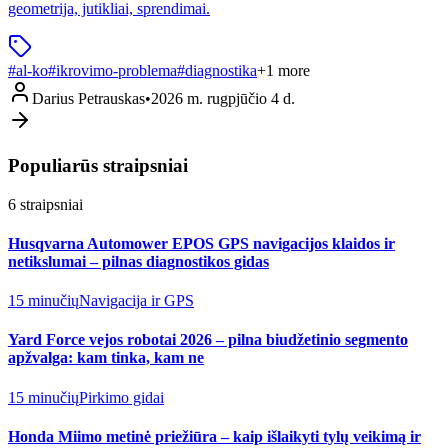
geometrija, jutikliai, sprendimai.
#
al-ko
#
ikrovimo-problema
#
diagnostika
+
1
more
Darius Petrauskas
•
2026 m. rugpjūčio 4 d.
Populiarūs straipsniai
6
straipsniai
Husqvarna Automower EPOS GPS navigacijos klaidos ir
netikslumai – pilnas diagnostikos gidas
15 minučių
Navigacija ir GPS
Yard Force vejos robotai 2026 – pilna biudžetinio segmento
apžvalga: kam tinka, kam ne
15 minučių
Pirkimo gidai
Honda Miimo metinė priežiūra – kaip išlaikyti tylų veikimą ir