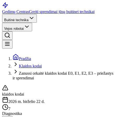
Gedimų Centras
Greiti sprendimai jūsų buitinei technikai
Buitinė technika
Vejos robotai
Pradžia
Klaidos kodai
Zanussi orkaitė klaidos kodai E0, E1, E2, E3 – priežastys
ir sprendimai
klaidos kodai
2026 m. birželio 22 d.
7
Diagnostika