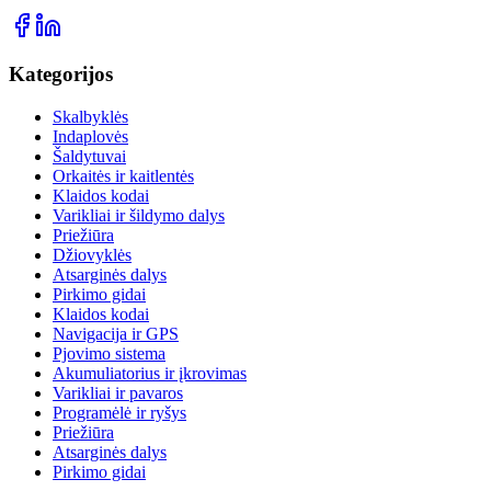
Kategorijos
Skalbyklės
Indaplovės
Šaldytuvai
Orkaitės ir kaitlentės
Klaidos kodai
Varikliai ir šildymo dalys
Priežiūra
Džiovyklės
Atsarginės dalys
Pirkimo gidai
Klaidos kodai
Navigacija ir GPS
Pjovimo sistema
Akumuliatorius ir įkrovimas
Varikliai ir pavaros
Programėlė ir ryšys
Priežiūra
Atsarginės dalys
Pirkimo gidai