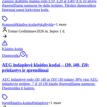
Zanussi skalbimo mašina rodo E10, E20 ar E40? 8 iš 10 atvejų
išsprendžiama namuose be dalių keitimo. Tikslios diagnostikos
žingsniai pagal kiekvieną kodą.
#
zanussi
#
klaidos-kodas
#
skalbykle
+
1
more
Tomas Gediminas
•
2026 m. liepos 1 d.
Klaidos kodai
Diagnostika
8
AEG indaplovė klaidos kodai – i30, i40, i50:
priežastys ir sprendimai
AEG indaplovė rodo i30, i40 ar i50? i30 sudaro 38% visų AEG
indaplovių gedimų. 7 iš 10 i30 klaidų išsprendžiama namuose.
Diagnostika ir kainos.
#
aeg
#
klaidos-kodas
#
indaplove
+
1
more