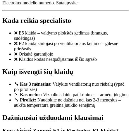
Electrolux modelio numerio. Sutaupysite.
Kada reikia specialisto
❌ E5 klaida – valdymo plokštės gedimas (brangus,
sudėtingas)
❌ E2 klaida kartojasi po ventiliatoriaus keitimo – gilesnė
priežastis
❌ Orkaitė garantijoje
❌ Klaidos kodas neatpažįstamas iš šio sąrašo
Kaip išvengti šių klaidų
🔧
Kas 3 mėnesius:
Valykite ventiliatorių nuo riebalų (ypač
po pirolizės)
🔧
Kas metus:
Vizualinis laidų patikrinimas – ar nėra įdegimų
🔧
Pirolizė:
Naudokite ne dažniau nei kas 2-3 mėnesius –
aukšta temperatūra greitina jutiklio senėjimą
Dažniausiai užduodami klausimai
Kuo skiriasi Zanussi E1 ir Electrolux E1 klaida?