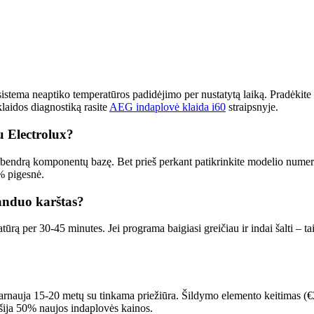
istema neaptiko temperatūros padidėjimo per nustatytą laiką. Pradėkit
klaidos diagnostiką rasite
AEG indaplovė klaida i60
straipsnyje.
 Electrolux?
 bendrą komponentų bazę. Bet prieš perkant patikrinkite modelio numerį:
% pigesnė.
vanduo karštas?
tūrą per 30-45 minutes. Jei programa baigiasi greičiau ir indai šalti 
tarnauja 15-20 metų su tinkama priežiūra. Šildymo elemento keitimas (€
šija 50% naujos indaplovės kainos.