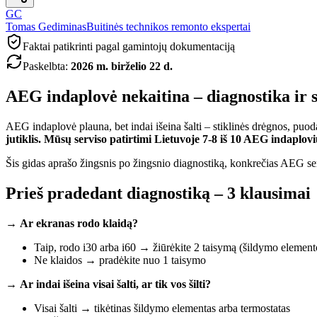
GC
Tomas Gediminas
Buitinės technikos remonto ekspertai
Faktai patikrinti pagal gamintojų dokumentaciją
Paskelbta
:
2026 m. birželio 22 d.
AEG indaplovė nekaitina – diagnostika ir
AEG indaplovė plauna, bet indai išeina šalti – stiklinės drėgnos, puod
jutiklis. Mūsų serviso patirtimi Lietuvoje 7-8 iš 10 AEG indaplov
Šis gidas aprašo žingsnis po žingsnio diagnostiką, konkrečias AEG seri
Prieš pradedant diagnostiką – 3 klausimai
→
Ar ekranas rodo klaidą?
Taip, rodo i30 arba i60 → žiūrėkite 2 taisymą (šildymo element
Ne klaidos → pradėkite nuo 1 taisymo
→
Ar indai išeina visai šalti, ar tik vos šilti?
Visai šalti → tikėtinas šildymo elementas arba termostatas