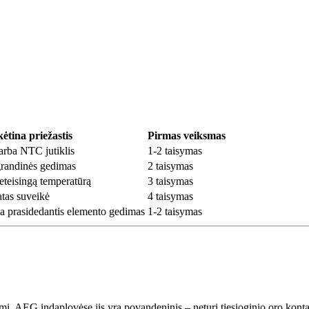
kėtina priežastis
Pirmas veiksmas
arba NTC jutiklis
1-2 taisymas
randinės gedimas
2 taisymas
eteisingą temperatūrą
3 taisymas
atas suveikė
4 taisymas
ba prasidedantis elemento gedimas
1-2 taisymas
i. AEG indaplovėse jis yra povandeninis – neturi tiesioginio oro kontak