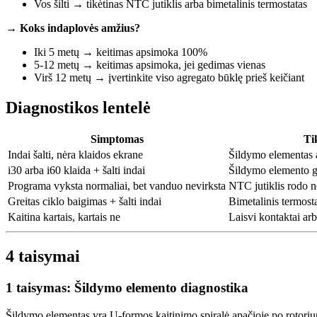
Vos šilti → tikėtinas NTC jutiklis arba bimetalinis termostatas
→
Koks indaplovės amžius?
Iki 5 metų → keitimas apsimoka 100%
5-12 metų → keitimas apsimoka, jei gedimas vienas
Virš 12 metų → įvertinkite viso agregato būklę prieš keičiant
Diagnostikos lentelė
Simptomas
Ti
Indai šalti, nėra klaidos ekrane
Šildymo elementas 
i30 arba i60 klaida + šalti indai
Šildymo elemento g
Programa vyksta normaliai, bet vanduo nevirksta
NTC jutiklis rodo n
Greitas ciklo baigimas + šalti indai
Bimetalinis termost
Kaitina kartais, kartais ne
Laisvi kontaktai ar
4 taisymai
1 taisymas: Šildymo elemento diagnostika
Šildymo elementas yra U-formos kaitinimo spiralė apačioje po rotorium