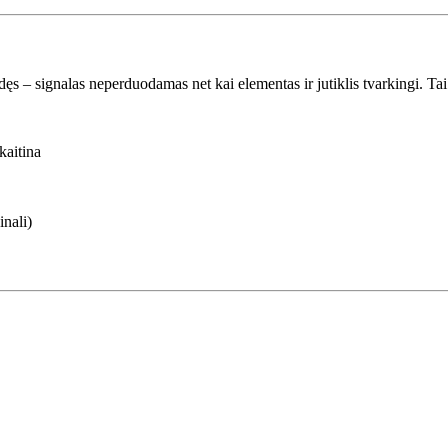
s – signalas neperduodamas net kai elementas ir jutiklis tvarkingi. Tai 
kaitina
nali)