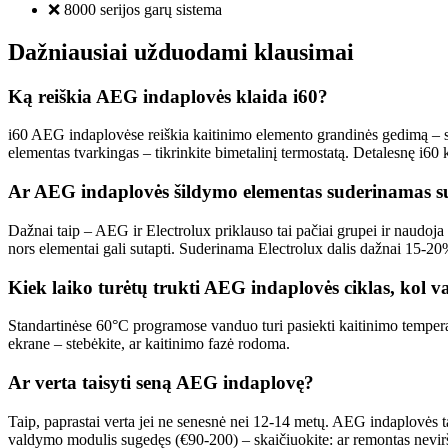
❌ 8000 serijos garų sistema
Dažniausiai užduodami klausimai
Ką reiškia AEG indaplovės klaida i60?
i60 AEG indaplovėse reiškia kaitinimo elemento grandinės gedimą – s
elementas tvarkingas – tikrinkite bimetalinį termostatą. Detalesnę i60 
Ar AEG indaplovės šildymo elementas suderinamas su
Dažnai taip – AEG ir Electrolux priklauso tai pačiai grupei ir naudoja
nors elementai gali sutapti. Suderinama Electrolux dalis dažnai 15-20
Kiek laiko turėtų trukti AEG indaplovės ciklas, kol 
Standartinėse 60°C programose vanduo turi pasiekti kaitinimo tempera
ekrane – stebėkite, ar kaitinimo fazė rodoma.
Ar verta taisyti seną AEG indaplovę?
Taip, paprastai verta jei ne senesnė nei 12-14 metų. AEG indaplovės 
valdymo modulis sugedęs (€90-200) – skaičiuokite: ar remontas nevir