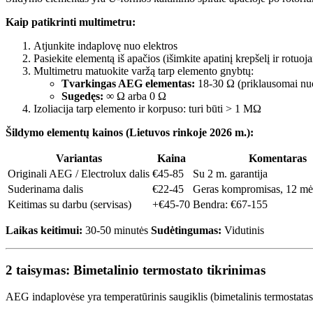
Kaip patikrinti multimetru:
Atjunkite indaplovę nuo elektros
Pasiekite elementą iš apačios (išimkite apatinį krepšelį ir rotuoj
Multimetru matuokite varžą tarp elemento gnybtų:
Tvarkingas AEG elementas:
18-30 Ω (priklausomai nuo
Sugedęs:
∞ Ω arba 0 Ω
Izoliacija tarp elemento ir korpuso: turi būti > 1 MΩ
Šildymo elementų kainos (Lietuvos rinkoje 2026 m.):
Variantas
Kaina
Komentaras
Originali AEG / Electrolux dalis
€45-85
Su 2 m. garantija
Suderinama dalis
€22-45
Geras kompromisas, 12 mėn
Keitimas su darbu (servisas)
+€45-70
Bendra: €67-155
Laikas keitimui:
30-50 minutės
Sudėtingumas:
Vidutinis
2 taisymas: Bimetalinio termostato tikrinimas
AEG indaplovėse yra temperatūrinis saugiklis (bimetalinis termostatas