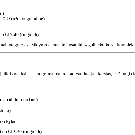
jo)
i 0 Ω (uždara grandinė)
ki €15-40 (originali)
nai integruotas į šildymo elemento ansamblį – gali tekti keisti komplekt
iklis netikslus – programa mano, kad vanduo jau karštas, ir išjungia k
e apatinio rotoriaus)
delio)
rai kylant
iki €12-30 (originali)