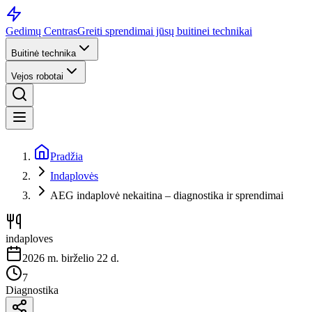
Gedimų Centras
Greiti sprendimai jūsų buitinei technikai
Buitinė technika
Vejos robotai
Pradžia
Indaplovės
AEG indaplovė nekaitina – diagnostika ir sprendimai
indaploves
2026 m. birželio 22 d.
7
Diagnostika