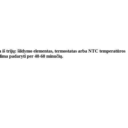
na iš trijų: šildymo elementas, termostatas arba NTC temperatūros
alima padaryti per 40-60 minučių.