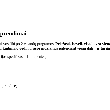
 sprendimai
ai vos šilti po 2 valandų programos.
Priežastis beveik visada yra vie
ių kaitinimo gedimų išsprendžiamos pakeičiant vieną dalį – ir tai g
jos specifikas ir kainų lentelę.
o grandinė)