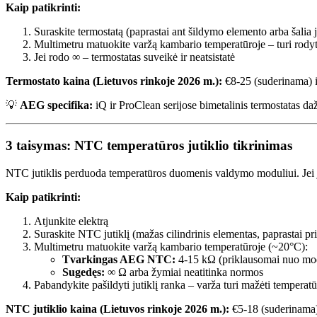
Kaip patikrinti:
Suraskite termostatą (paprastai ant šildymo elemento arba šalia 
Multimetru matuokite varžą kambario temperatūroje – turi rodyt
Jei rodo ∞ – termostatas suveikė ir neatsistatė
Termostato kaina (Lietuvos rinkoje 2026 m.):
€8-25 (suderinama) i
💡
AEG specifika:
iQ ir ProClean serijose bimetalinis termostatas daž
3 taisymas: NTC temperatūros jutiklio tikrinimas
NTC jutiklis perduoda temperatūros duomenis valdymo moduliui. Jei jut
Kaip patikrinti:
Atjunkite elektrą
Suraskite NTC jutiklį (mažas cilindrinis elementas, paprastai pri
Multimetru matuokite varžą kambario temperatūroje (~20°C):
Tvarkingas AEG NTC:
4-15 kΩ (priklausomai nuo mo
Sugedęs:
∞ Ω arba žymiai neatitinka normos
Pabandykite pašildyti jutiklį ranka – varža turi mažėti temperatū
NTC jutiklio kaina (Lietuvos rinkoje 2026 m.):
€5-18 (suderinama) 