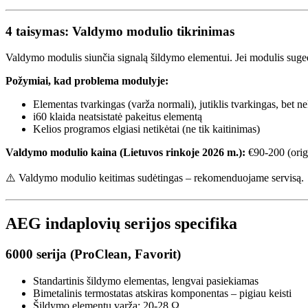
4 taisymas: Valdymo modulio tikrinimas
Valdymo modulis siunčia signalą šildymo elementui. Jei modulis sugedę
Požymiai, kad problema modulyje:
Elementas tvarkingas (varža normali), jutiklis tvarkingas, bet ne
i60 klaida neatsistatė pakeitus elementą
Kelios programos elgiasi netikėtai (ne tik kaitinimas)
Valdymo modulio kaina (Lietuvos rinkoje 2026 m.):
€90-200 (origi
⚠️ Valdymo modulio keitimas sudėtingas – rekomenduojame servisą.
AEG indaplovių serijos specifika
6000 serija (ProClean, Favorit)
Standartinis šildymo elementas, lengvai pasiekiamas
Bimetalinis termostatas atskiras komponentas – pigiau keisti
Šildymo elementų varža: 20-28 Ω