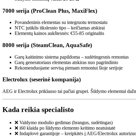
7000 serija (ProClean Plus, MaxiFlex)
Povandeninis elementas su integruotu termostatu
NTC jutiklis tikslesnio tipo – keičiamas atskirai
Elementų kainos aukštesnės: €55-85 originalūs
8000 serija (SteamClean, AquaSafe)
Garų kaitinimo sistema papildoma – sudėtingesnis remontas
Garų generatoriaus elementas atskiras nuo pagrindinio
Rekomenduojame servisą pirmam remontui šioje serijoje
Electrolux (seserinė kompanija)
AEG ir Electrolux priklauso tai pačiai grupei. Šildymo elementai daž
Kada reikia specialisto
❌ Valdymo modulio gedimas (brangus, sudėtingas)
❌ i60 klaida po šildymo elemento keitimo neatsistatė
❌ Indaplovė garantijoje – kreipkitės į AEG/Electrolux autorizuo