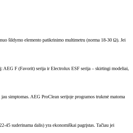
e nuo šildymo elemento patikrinimo multimetru (norma 18-30 Ω). Jei
 AEG F (Favorit) serija ir Electrolux ESF serija – skirtingi modeliai,
– tai jau simptomas. AEG ProClean serijoje programos trukmė matoma
22-45 suderinama dalis) yra ekonomiškai pagrįstas. Tačiau jei