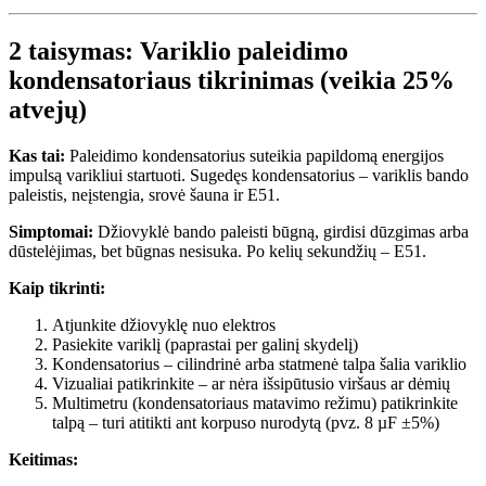
2 taisymas: Variklio paleidimo
kondensatoriaus tikrinimas (veikia 25%
atvejų)
Kas tai:
Paleidimo kondensatorius suteikia papildomą energijos
impulsą varikliui startuoti. Sugedęs kondensatorius – variklis bando
paleistis, neįstengia, srovė šauna ir E51.
Simptomai:
Džiovyklė bando paleisti būgną, girdisi dūzgimas arba
dūstelėjimas, bet būgnas nesisuka. Po kelių sekundžių – E51.
Kaip tikrinti:
Atjunkite džiovyklę nuo elektros
Pasiekite variklį (paprastai per galinį skydelį)
Kondensatorius – cilindrinė arba statmenė talpa šalia variklio
Vizualiai patikrinkite – ar nėra išsipūtusio viršaus ar dėmių
Multimetru (kondensatoriaus matavimo režimu) patikrinkite
talpą – turi atitikti ant korpuso nurodytą (pvz. 8 µF ±5%)
Keitimas: