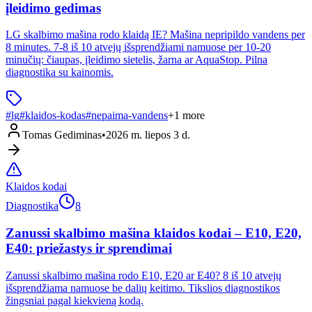
įleidimo gedimas
LG skalbimo mašina rodo klaidą IE? Mašina nepripildo vandens per
8 minutes. 7-8 iš 10 atvejų išsprendžiami namuose per 10-20
minučių: čiaupas, įleidimo sietelis, žarna ar AquaStop. Pilna
diagnostika su kainomis.
#
lg
#
klaidos-kodas
#
nepaima-vandens
+
1
more
Tomas Gediminas
•
2026 m. liepos 3 d.
Klaidos kodai
Diagnostika
8
Zanussi skalbimo mašina klaidos kodai – E10, E20,
E40: priežastys ir sprendimai
Zanussi skalbimo mašina rodo E10, E20 ar E40? 8 iš 10 atvejų
išsprendžiama namuose be dalių keitimo. Tikslios diagnostikos
žingsniai pagal kiekvieną kodą.