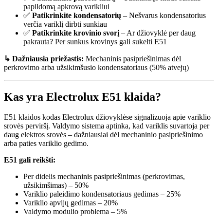
papildomą apkrovą varikliui
✅
Patikrinkite kondensatorių
– Nešvarus kondensatorius
verčia variklį dirbti sunkiau
✅
Patikrinkite krovinio svorį
– Ar džiovyklė per daug
pakrauta? Per sunkus krovinys gali sukelti E51
↳ Dažniausia priežastis:
Mechaninis pasipriešinimas dėl
perkrovimo arba užsikimšusio kondensatoriaus (50% atvejų)
Kas yra Electrolux E51 klaida?
E51 klaidos kodas Electrolux džiovyklėse signalizuoja apie variklio
srovės perviršį. Valdymo sistema aptinka, kad variklis suvartoja per
daug elektros srovės – dažniausiai dėl mechaninio pasipriešinimo
arba paties variklio gedimo.
E51 gali reikšti:
Per didelis mechaninis pasipriešinimas (perkrovimas,
užsikimšimas) – 50%
Variklio paleidimo kondensatoriaus gedimas – 25%
Variklio apvijų gedimas – 20%
Valdymo modulio problema – 5%