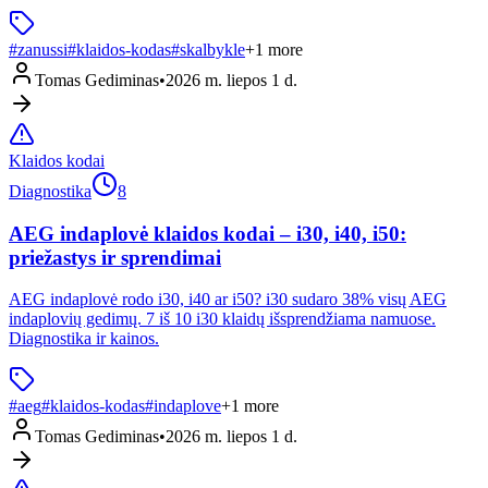
#
zanussi
#
klaidos-kodas
#
skalbykle
+
1
more
Tomas Gediminas
•
2026 m. liepos 1 d.
Klaidos kodai
Diagnostika
8
AEG indaplovė klaidos kodai – i30, i40, i50:
priežastys ir sprendimai
AEG indaplovė rodo i30, i40 ar i50? i30 sudaro 38% visų AEG
indaplovių gedimų. 7 iš 10 i30 klaidų išsprendžiama namuose.
Diagnostika ir kainos.
#
aeg
#
klaidos-kodas
#
indaplove
+
1
more
Tomas Gediminas
•
2026 m. liepos 1 d.