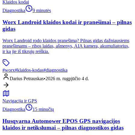
Klaidos kodai
Diagnostika
9 minutės
Worx Landroid klaidos kodai ir pranešimai – pilnas
gidas
Worx Landroid rodo klaidos pranešimą? Pilnas gidas dažniausiems
pranešimams – ribos laidas, ašmenys, AIA kamera, akumuliatorius,
ir ką jie iš tikrųjų reiškia.
#
worx
#
klaidos-kodas
#
diagnostika
Darius Petrauskas
•
2026 m. rugpjūčio 4 d.
Navigacija ir GPS
Diagnostika
15 minučių
Husqvarna Automower EPOS GPS navigacijos
klaidos ir netikslumai – pilnas diagnostikos gidas