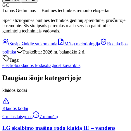
GC
Tomas Gediminas
— Buitinės technikos remonto ekspertai
Specializuojamės buitinės technikos gedimų sprendime, priežiūroje
ir remonte. Šis straipsnis paremtas realia serviso patirtimi ir
gamintojų techniniais vadovais.
Susipažinkite su komanda
Mūsų metodologija
Redakcijos
politika
Paskelbta
:
2026 m. balandžio 2 d.
Tags:
electrolux
klaidos-kodas
diagnostika
variklis
Daugiau šioje kategorijoje
klaidos kodai
Klaidos kodai
Greitas taisymas
7 minučių
LG skalbimo mašina rodo klaidą IE – vandens