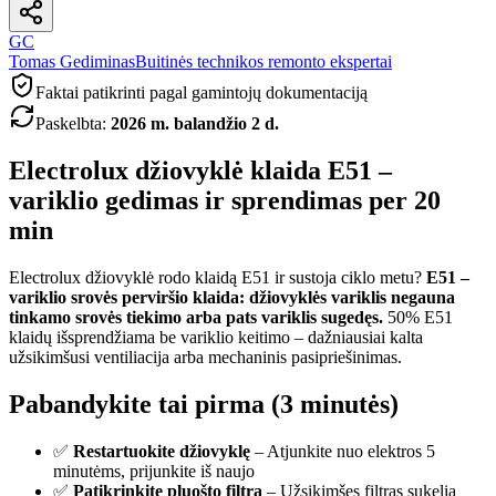
GC
Tomas Gediminas
Buitinės technikos remonto ekspertai
Faktai patikrinti pagal gamintojų dokumentaciją
Paskelbta
:
2026 m. balandžio 2 d.
Electrolux džiovyklė klaida E51 –
variklio gedimas ir sprendimas per 20
min
Electrolux džiovyklė rodo klaidą E51 ir sustoja ciklo metu?
E51 –
variklio srovės perviršio klaida: džiovyklės variklis negauna
tinkamo srovės tiekimo arba pats variklis sugedęs.
50% E51
klaidų išsprendžiama be variklio keitimo – dažniausiai kalta
užsikimšusi ventiliacija arba mechaninis pasipriešinimas.
Pabandykite tai pirma (3 minutės)
✅
Restartuokite džiovyklę
– Atjunkite nuo elektros 5
minutėms, prijunkite iš naujo
✅
Patikrinkite pluošto filtrą
– Užsikimšęs filtras sukelia