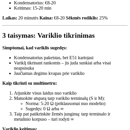
Kondensatorius: €8-20
Keitimas: 15-20 min
Laikas:
20 minutės
Kaina:
€8-20
Sėkmės rodiklis:
25%
3 taisymas: Variklio tikrinimas
Simptomai, kad variklis sugedęs:
Kondensatorius pakeistas, bet E51 kartojasi
Variklį tikrinant rankomis – jis juda sunkiai arba visai
neapsisuka
Jaučiamas degimo kvapas prie variklio
Kaip tikrinti su multimetru:
Atjunkite visus laidus nuo variklio
Matuokite atsparą tarp variklio terminalų (S ir M):
Norma: 5-20 Ω (priklausomai nuo modelio)
Sugedęs: 0 Ω arba ∞
Taip pat patikrinkite žemės jungimą: tarp terminalo ir
metalinio korpuso – turi rodyti ∞
Variklio keitimas: