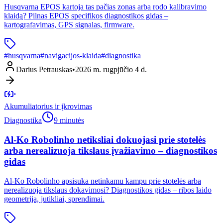
Husqvarna EPOS kartoja tas pačias zonas arba rodo kalibravimo
klaidą? Pilnas EPOS specifikos diagnostikos gidas –
kartografavimas, GPS signalas, firmware.
#
husqvarna
#
navigacijos-klaida
#
diagnostika
Darius Petrauskas
•
2026 m. rugpjūčio 4 d.
Akumuliatorius ir įkrovimas
Diagnostika
9 minutės
Al-Ko Robolinho netiksliai dokuojasi prie stotelės
arba nerealizuoja tikslaus įvažiavimo – diagnostikos
gidas
Al-Ko Robolinho apsisuka netinkamu kampu prie stotelės arba
nerealizuoja tikslaus dokavimosi? Diagnostikos gidas – ribos laido
geometrija, jutikliai, sprendimai.