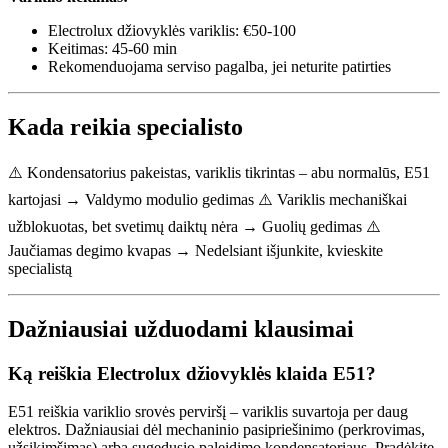
Electrolux džiovyklės variklis: €50-100
Keitimas: 45-60 min
Rekomenduojama serviso pagalba, jei neturite patirties
Kada reikia specialisto
⚠️ Kondensatorius pakeistas, variklis tikrintas – abu normalūs, E51
kartojasi → Valdymo modulio gedimas ⚠️ Variklis mechaniškai
užblokuotas, bet svetimų daiktų nėra → Guolių gedimas ⚠️
Jaučiamas degimo kvapas → Nedelsiant išjunkite, kvieskite
specialistą
Dažniausiai užduodami klausimai
Ką reiškia Electrolux džiovyklės klaida E51?
E51 reiškia variklio srovės perviršį – variklis suvartoja per daug
elektros. Dažniausiai dėl mechaninio pasipriešinimo (perkrovimas,
užsikimšimas) arba sugedusio paleidimo kondensatoriaus. Pradėkite