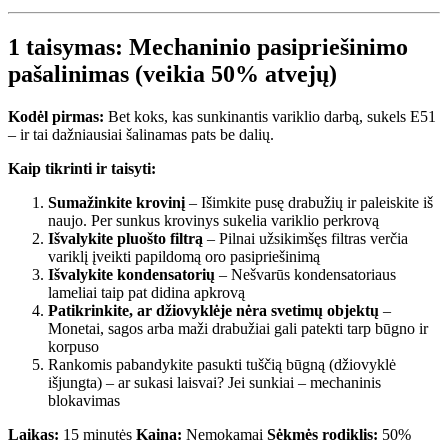
1 taisymas: Mechaninio pasipriešinimo
pašalinimas (veikia 50% atvejų)
Kodėl pirmas:
Bet koks, kas sunkinantis variklio darbą, sukels E51
– ir tai dažniausiai šalinamas pats be dalių.
Kaip tikrinti ir taisyti:
Sumažinkite krovinį
– Išimkite pusę drabužių ir paleiskite iš
naujo. Per sunkus krovinys sukelia variklio perkrovą
Išvalykite pluošto filtrą
– Pilnai užsikimšęs filtras verčia
variklį įveikti papildomą oro pasipriešinimą
Išvalykite kondensatorių
– Nešvarūs kondensatoriaus
lameliai taip pat didina apkrovą
Patikrinkite, ar džiovyklėje nėra svetimų objektų
–
Monetai, sagos arba maži drabužiai gali patekti tarp būgno ir
korpuso
Rankomis pabandykite pasukti tuščią būgną (džiovyklė
išjungta) – ar sukasi laisvai? Jei sunkiai – mechaninis
blokavimas
Laikas:
15 minutės
Kaina:
Nemokamai
Sėkmės rodiklis:
50%