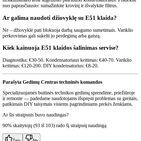
nuo paprasčiausio: sumažinkite krovinį ir išvalykite filtrus.
Ar galima naudoti džiovyklę su E51 klaida?
Ne – džiovyklė pati blokuoja darbą saugumo sumetimais. Variklio
perkrovimas gali sukelti jo perdegimą arba gaisrą.
Kiek kainuoja E51 klaidos šalinimas servise?
Diagnostika: €30-50. Kondensatoriaus keitimas: €40-70. Variklio
keitimas: €120-200. DIY kondensatorius: €8-20.
Parašyta Gedimų Centras techninės komandos
Specializuojamės buitinės technikos gedimų sprendime, priežiūroje
ir remonte — padedame naudotojams išspręsti problemas su greitais,
patikimais DIY taisymais visiems pagrindiniams prekės ženklams.
Ar šis straipsnis buvo naudingas?
90
% skaitytojų (
93
iš
103
) rado šį straipsnį naudingą
Taip
Ne