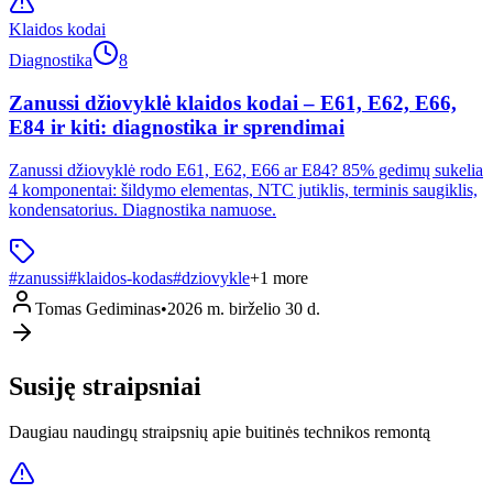
Klaidos kodai
Diagnostika
8
Zanussi džiovyklė klaidos kodai – E61, E62, E66,
E84 ir kiti: diagnostika ir sprendimai
Zanussi džiovyklė rodo E61, E62, E66 ar E84? 85% gedimų sukelia
4 komponentai: šildymo elementas, NTC jutiklis, terminis saugiklis,
kondensatorius. Diagnostika namuose.
#
zanussi
#
klaidos-kodas
#
dziovykle
+
1
more
Tomas Gediminas
•
2026 m. birželio 30 d.
Susiję straipsniai
Daugiau naudingų straipsnių apie buitinės technikos remontą