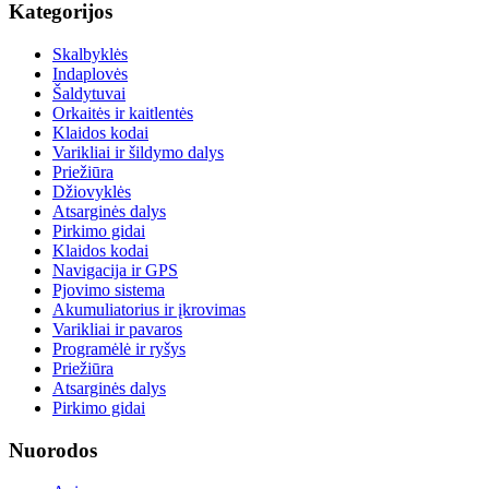
Kategorijos
Skalbyklės
Indaplovės
Šaldytuvai
Orkaitės ir kaitlentės
Klaidos kodai
Varikliai ir šildymo dalys
Priežiūra
Džiovyklės
Atsarginės dalys
Pirkimo gidai
Klaidos kodai
Navigacija ir GPS
Pjovimo sistema
Akumuliatorius ir įkrovimas
Varikliai ir pavaros
Programėlė ir ryšys
Priežiūra
Atsarginės dalys
Pirkimo gidai
Nuorodos