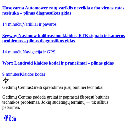
Husqvarna Automower ratų variklis neveikia arba vienas ratas
nesisuka – pilnas diagnostikos gidas
14 minučių
Varikliai ir pavaros
Segway Navimow kalibravimo klaidos, RTK signalo ir kameros
problemos – pilnas diagnostikos gidas
14 minučių
Navigacija ir GPS
Worx Landroid klaidos kodai ir pranešimai – pilnas gidas
9 minutės
Klaidos kodai
Gedimų Centras
Greiti sprendimai jūsų buitinei technikai
Gedimų Centras padeda greitai ir paprastai išspręsti buitinės
technikos problemas. Jokių sudėtingų terminų — tik aiškūs
patarimai.