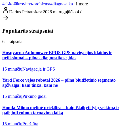
#
al-ko
#
ikrovimo-problema
#
diagnostika
+
1
more
Darius Petrauskas
•
2026 m. rugpjūčio 4 d.
Populiarūs straipsniai
6
straipsniai
Husqvarna Automower EPOS GPS navigacijos klaidos ir
netikslumai – pilnas diagnostikos gidas
15 minučių
Navigacija ir GPS
Yard Force vejos robotai 2026 – pilna biudžetinio segmento
apžvalga: kam tinka, kam ne
15 minučių
Pirkimo gidai
Honda Miimo metinė priežiūra – kaip išlaikyti tylų veikimą ir
pailginti roboto tarnavimo laiką
15 minučių
Priežiūra