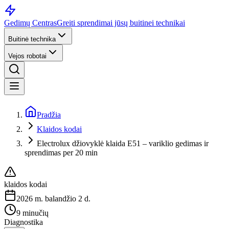
Gedimų Centras
Greiti sprendimai jūsų buitinei technikai
Buitinė technika
Vejos robotai
Pradžia
Klaidos kodai
Electrolux džiovyklė klaida E51 – variklio gedimas ir
sprendimas per 20 min
klaidos kodai
2026 m. balandžio 2 d.
9 minučių
Diagnostika