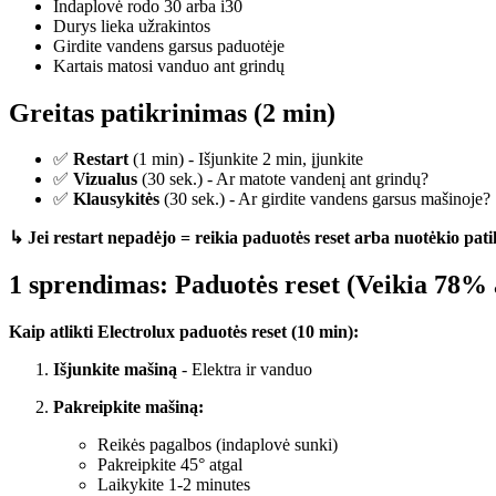
Indaplovė rodo 30 arba i30
Durys lieka užrakintos
Girdite vandens garsus paduotėje
Kartais matosi vanduo ant grindų
Greitas patikrinimas (2 min)
✅
Restart
(1 min) - Išjunkite 2 min, įjunkite
✅
Vizualus
(30 sek.) - Ar matote vandenį ant grindų?
✅
Klausykitės
(30 sek.) - Ar girdite vandens garsus mašinoje?
↳ Jei restart nepadėjo = reikia paduotės reset arba nuotėkio pat
1 sprendimas: Paduotės reset (Veikia 78% 
Kaip atlikti Electrolux paduotės reset (10 min):
Išjunkite mašiną
- Elektra ir vanduo
Pakreipkite mašiną:
Reikės pagalbos (indaplovė sunki)
Pakreipkite 45° atgal
Laikykite 1-2 minutes