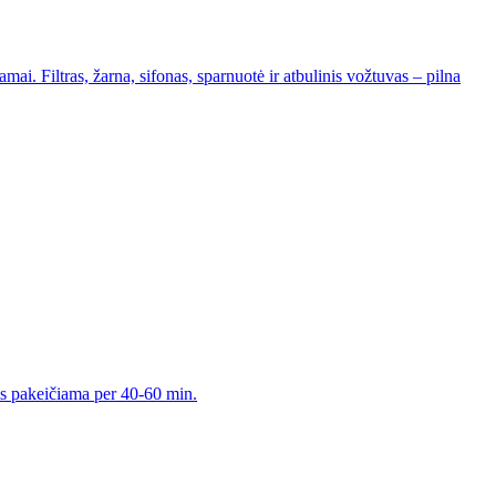
i. Filtras, žarna, sifonas, sparnuotė ir atbulinis vožtuvas – pilna
lis pakeičiama per 40-60 min.