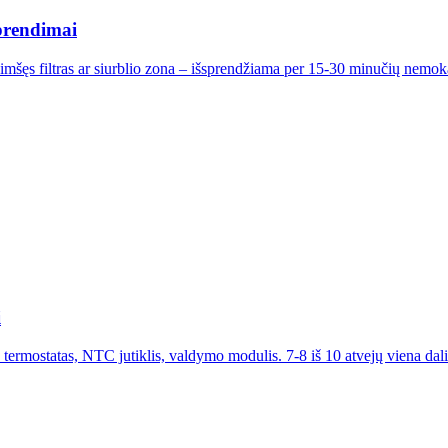
sprendimai
mšęs filtras ar siurblio zona – išsprendžiama per 15-30 minučių nemokama
i
 termostatas, NTC jutiklis, valdymo modulis. 7-8 iš 10 atvejų viena da