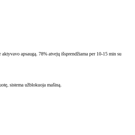
r aktyvavo apsaugą. 78% atvejų išsprendžiama per 10-15 min su
duotę, sistema užblokuoja mašiną.