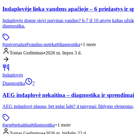
Indaplovėje lieka vandens apačioje – 6 priežastys ir 
Indaplovės dugne stovi purvinas vanduo? 6-7 iš 10 atvejų kaltas užsiki
diagnostika.
#
universalus
#
vanduo-neteka
#
diagnostika
+
1
more
Tomas Gediminas
•
2026 m. liepos 3 d.
Indaplovės
Diagnostika
7
AEG indaplovė nekaitina – diagnostika ir sprendima
AEG indaplovė plauna, bet indai šalti? 4 taisymai: šildymo elementas,
#
aeg
#
nekaitina
#
diagnostika
+
1
more
Tomas Gediminas
•
2026 m. birželio 22 d.