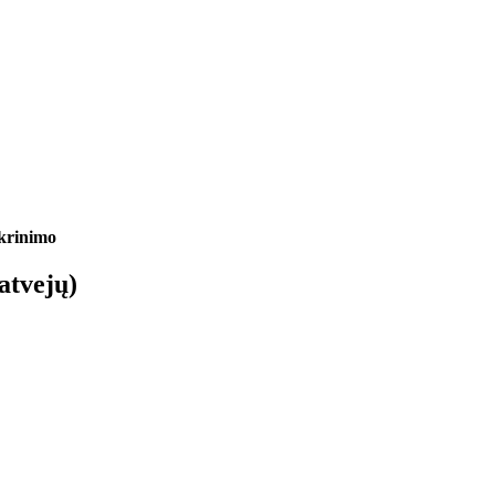
ikrinimo
atvejų)