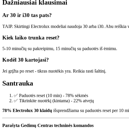
Dažniausiai klausimai
Ar 30 ir i30 tas pats?
TAIP. Skirtingi Electrolux modeliai naudoja 30 arba i30. Abu reiškia
Kiek laiko trunka reset?
5-10 minučių su pakreipimu, 15 minučių su paduotės iš ėmimu.
Kodėl 30 kartojasi?
Jei grįžta po reset - tikras nuotėkis yra. Reikia rasti šaltinį.
Santrauka
✅ Paduotės reset (10 min) - 78% sėkmės
✅ Tikrinkite nuotėkį (kintama) - 22% atvejų
78% Electrolux 30 klaidų
išsprendžiama su paduotės reset per 10 m
Parašyta Gedimų Centras techninės komandos