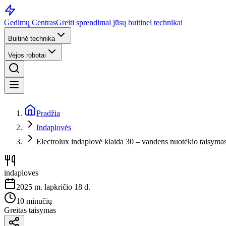
Gedimų Centras
Greiti sprendimai jūsų buitinei technikai
Buitinė technika
Vejos robotai
Pradžia
Indaplovės
Electrolux indaplovė klaida 30 – vandens nuotėkio taisyma
indaploves
2025 m. lapkričio 18 d.
10 minučių
Greitas taisymas