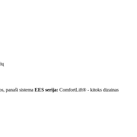
ių
s, panaši sistema
EES serija:
ComfortLift® - kitoks dizainas