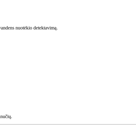
 vandens nuotėkio detektavimą.
inučių.