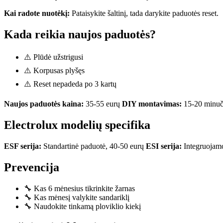
Kai radote nuotėkį:
Pataisykite šaltinį, tada darykite paduotės reset.
Kada reikia naujos paduotės?
⚠️ Plūdė užstrigusi
⚠️ Korpusas plyšęs
⚠️ Reset nepadeda po 3 kartų
Naujos paduotės kaina:
35-55 eurų
DIY montavimas:
15-20 minuč
Electrolux modelių specifika
ESF serija:
Standartinė paduotė, 40-50 eurų
ESI serija:
Integruojamo
Prevencija
🔧 Kas 6 mėnesius tikrinkite žarnas
🔧 Kas mėnesį valykite sandariklį
🔧 Naudokite tinkamą ploviklio kiekį