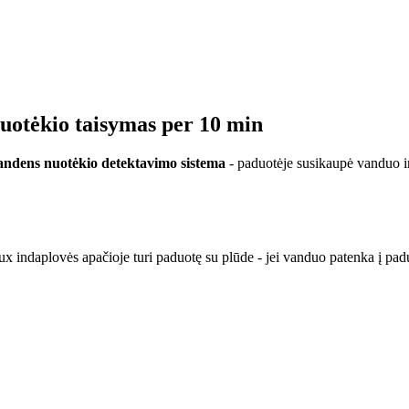
nuotėkio taisymas per 10 min
andens nuotėkio detektavimo sistema
- paduotėje susikaupė vanduo i
lux indaplovės apačioje turi paduotę su plūde - jei vanduo patenka į pa