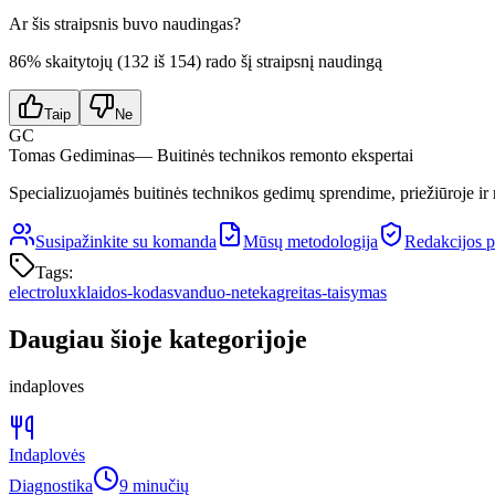
Ar šis straipsnis buvo naudingas?
86
% skaitytojų (
132
iš
154
) rado šį straipsnį naudingą
Taip
Ne
GC
Tomas Gediminas
— Buitinės technikos remonto ekspertai
Specializuojamės buitinės technikos gedimų sprendime, priežiūroje ir re
Susipažinkite su komanda
Mūsų metodologija
Redakcijos p
Tags:
electrolux
klaidos-kodas
vanduo-neteka
greitas-taisymas
Daugiau šioje kategorijoje
indaploves
Indaplovės
Diagnostika
9 minučių