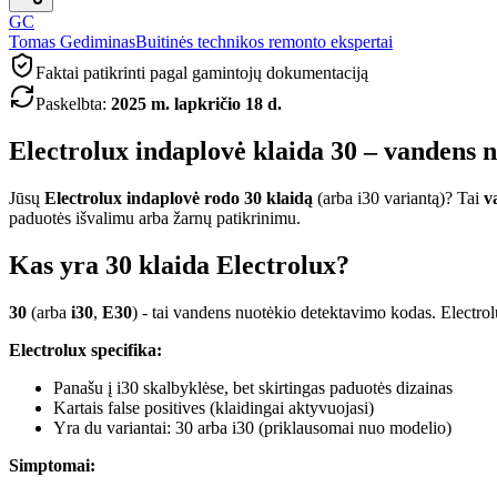
GC
Tomas Gediminas
Buitinės technikos remonto ekspertai
Faktai patikrinti pagal gamintojų dokumentaciją
Paskelbta
:
2025 m. lapkričio 18 d.
Electrolux indaplovė klaida 30 – vandens 
Jūsų
Electrolux indaplovė rodo 30 klaidą
(arba i30 variantą)? Tai
v
paduotės išvalimu arba žarnų patikrinimu.
Kas yra 30 klaida Electrolux?
30
(arba
i30
,
E30
) - tai vandens nuotėkio detektavimo kodas. Electro
Electrolux specifika:
Panašu į i30 skalbyklėse, bet skirtingas paduotės dizainas
Kartais false positives (klaidingai aktyvuojasi)
Yra du variantai: 30 arba i30 (priklausomai nuo modelio)
Simptomai: