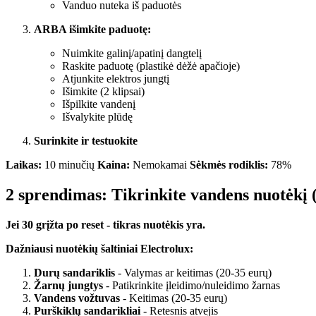
Vanduo nuteka iš paduotės
ARBA išimkite paduotę:
Nuimkite galinį/apatinį dangtelį
Raskite paduotę (plastikė dėžė apačioje)
Atjunkite elektros jungtį
Išimkite (2 klipsai)
Išpilkite vandenį
Išvalykite plūdę
Surinkite ir testuokite
Laikas:
10 minučių
Kaina:
Nemokamai
Sėkmės rodiklis:
78%
2 sprendimas: Tikrinkite vandens nuotėkį 
Jei 30 grįžta po reset - tikras nuotėkis yra.
Dažniausi nuotėkių šaltiniai Electrolux:
Durų sandariklis
- Valymas ar keitimas (20-35 eurų)
Žarnų jungtys
- Patikrinkite įleidimo/nuleidimo žarnas
Vandens vožtuvas
- Keitimas (20-35 eurų)
Purškiklų sandarikliai
- Retesnis atvejis