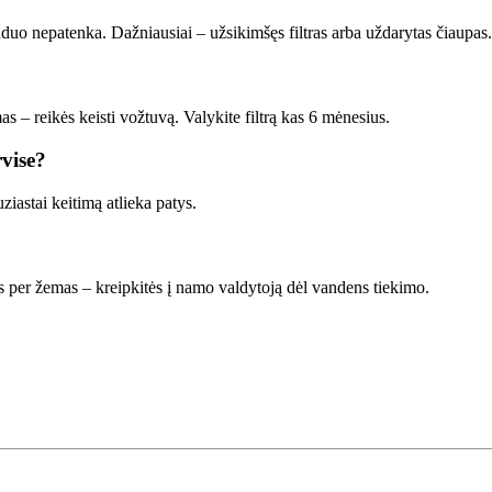
duo nepatenka. Dažniausiai – užsikimšęs filtras arba uždarytas čiaupas. 
as – reikės keisti vožtuvą. Valykite filtrą kas 6 mėnesius.
vise?
astai keitimą atlieka patys.
s per žemas – kreipkitės į namo valdytoją dėl vandens tiekimo.