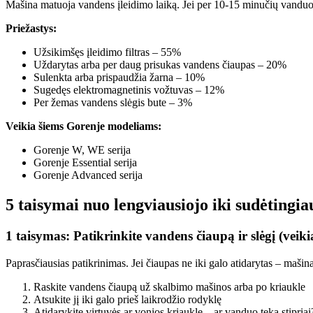
Mašina matuoja vandens įleidimo laiką. Jei per 10-15 minučių vanduo
Priežastys:
Užsikimšęs įleidimo filtras – 55%
Uždarytas arba per daug prisukas vandens čiaupas – 20%
Sulenkta arba prispaudžia žarna – 10%
Sugedęs elektromagnetinis vožtuvas – 12%
Per žemas vandens slėgis bute – 3%
Veikia šiems Gorenje modeliams:
Gorenje W, WE serija
Gorenje Essential serija
Gorenje Advanced serija
5 taisymai nuo lengviausiojo iki sudėtingia
1 taisymas: Patikrinkite vandens čiaupą ir slėgį (veik
Paprasčiausias patikrinimas. Jei čiaupas ne iki galo atidarytas – maši
Raskite vandens čiaupą už skalbimo mašinos arba po kriaukle
Atsukite jį iki galo prieš laikrodžio rodyklę
Atidarykite virtuvės ar vonios kriauklę – ar vanduo teka stipriai