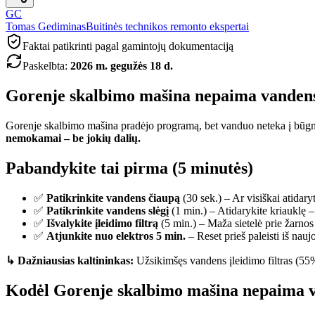
GC
Tomas Gediminas
Buitinės technikos remonto ekspertai
Faktai patikrinti pagal gamintojų dokumentaciją
Paskelbta
:
2026 m. gegužės 18 d.
Gorenje skalbimo mašina nepaima vandens 
Gorenje skalbimo mašina pradėjo programą, bet vanduo neteka į būgn
nemokamai – be jokių dalių.
Pabandykite tai pirma (5 minutės)
✅
Patikrinkite vandens čiaupą
(30 sek.) – Ar visiškai atidary
✅
Patikrinkite vandens slėgį
(1 min.) – Atidarykite kriauklę 
✅
Išvalykite įleidimo filtrą
(5 min.) – Maža sietelė prie žarnos
✅
Atjunkite nuo elektros 5 min.
– Reset prieš paleisti iš nauj
↳ Dažniausias kaltininkas:
Užsikimšęs vandens įleidimo filtras (55
Kodėl Gorenje skalbimo mašina nepaima 