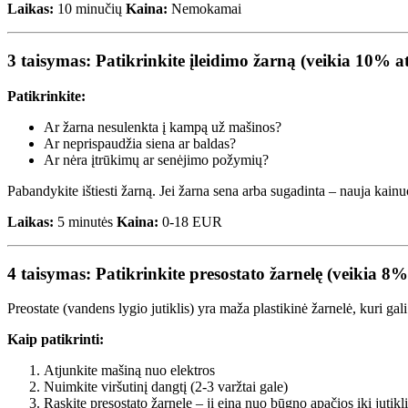
Laikas:
10 minučių
Kaina:
Nemokamai
3 taisymas: Patikrinkite įleidimo žarną (veikia 10% a
Patikrinkite:
Ar žarna nesulenkta į kampą už mašinos?
Ar neprispaudžia siena ar baldas?
Ar nėra įtrūkimų ar senėjimo požymių?
Pabandykite ištiesti žarną. Jei žarna sena arba sugadinta – nauja kai
Laikas:
5 minutės
Kaina:
0-18 EUR
4 taisymas: Patikrinkite presostato žarnelę (veikia 8%
Preostate (vandens lygio jutiklis) yra maža plastikinė žarnelė, kuri gal
Kaip patikrinti:
Atjunkite mašiną nuo elektros
Nuimkite viršutinį dangtį (2-3 varžtai gale)
Raskite presostato žarnelę – ji eina nuo būgno apačios iki jutikl