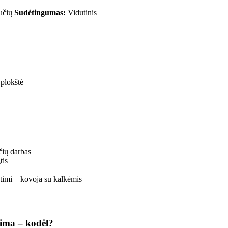
učių
Sudėtingumas:
Vidutinis
plokštė
čių darbas
tis
timi – kovoja su kalkėmis
ima – kodėl?