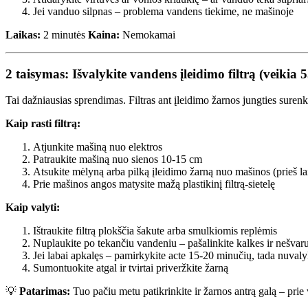
Jei vanduo silpnas – problema vandens tiekime, ne mašinoje
Laikas:
2 minutės
Kaina:
Nemokamai
2 taisymas: Išvalykite vandens įleidimo filtrą (veikia
Tai dažniausias sprendimas. Filtras ant įleidimo žarnos jungties surenk
Kaip rasti filtrą:
Atjunkite mašiną nuo elektros
Patraukite mašiną nuo sienos 10-15 cm
Atsukite mėlyną arba pilką įleidimo žarną nuo mašinos (prieš l
Prie mašinos angos matysite mažą plastikinį filtrą-sietelę
Kaip valyti:
Ištraukite filtrą plokščia šakute arba smulkiomis replėmis
Nuplaukite po tekančiu vandeniu – pašalinkite kalkes ir nešva
Jei labai apkalęs – pamirkykite acte 15-20 minučių, tada nuvaly
Sumontuokite atgal ir tvirtai priveržkite žarną
💡
Patarimas:
Tuo pačiu metu patikrinkite ir žarnos antrą galą – prie v