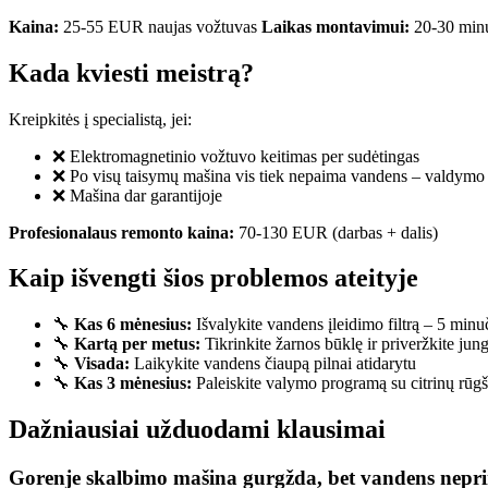
Kaina:
25-55 EUR naujas vožtuvas
Laikas montavimui:
20-30 min
Kada kviesti meistrą?
Kreipkitės į specialistą, jei:
❌ Elektromagnetinio vožtuvo keitimas per sudėtingas
❌ Po visų taisymų mašina vis tiek nepaima vandens – valdymo 
❌ Mašina dar garantijoje
Profesionalaus remonto kaina:
70-130 EUR (darbas + dalis)
Kaip išvengti šios problemos ateityje
🔧
Kas 6 mėnesius:
Išvalykite vandens įleidimo filtrą – 5 minu
🔧
Kartą per metus:
Tikrinkite žarnos būklę ir priveržkite jung
🔧
Visada:
Laikykite vandens čiaupą pilnai atidarytu
🔧
Kas 3 mėnesius:
Paleiskite valymo programą su citrinų rūgš
Dažniausiai užduodami klausimai
Gorenje skalbimo mašina gurgžda, bet vandens nepri