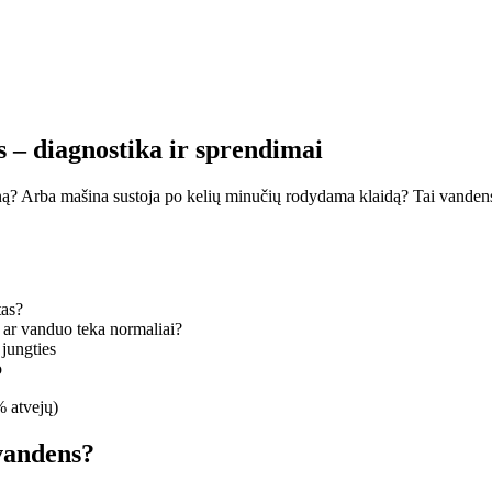
– diagnostika ir sprendimai
ą? Arba mašina sustoja po kelių minučių rodydama klaidą? Tai vanden
tas?
– ar vanduo teka normaliai?
 jungties
o
% atvejų)
vandens?