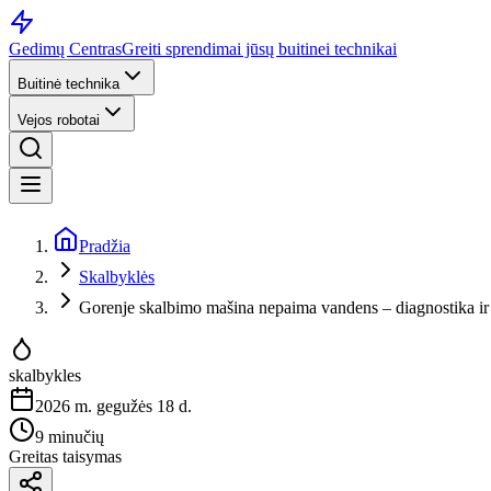
Gedimų Centras
Greiti sprendimai jūsų buitinei technikai
Buitinė technika
Vejos robotai
Pradžia
Skalbyklės
Gorenje skalbimo mašina nepaima vandens – diagnostika ir
skalbykles
2026 m. gegužės 18 d.
9 minučių
Greitas taisymas