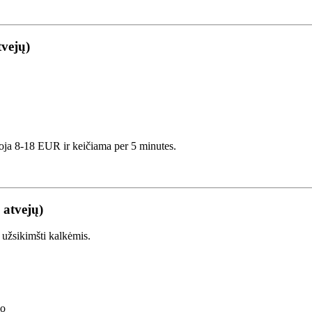
tvejų)
nuoja 8-18 EUR ir keičiama per 5 minutes.
 atvejų)
i užsikimšti kalkėmis.
io