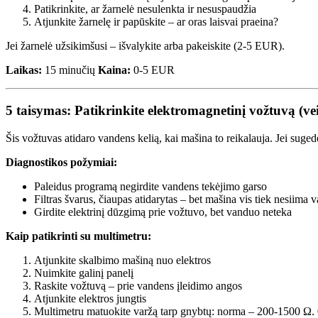
Patikrinkite, ar žarnelė nesulenkta ir nesuspaudžia
Atjunkite žarnelę ir papūskite – ar oras laisvai praeina?
Jei žarnelė užsikimšusi – išvalykite arba pakeiskite (2-5 EUR).
Laikas:
15 minučių
Kaina:
0-5 EUR
5 taisymas: Patikrinkite elektromagnetinį vožtuvą (v
Šis vožtuvas atidaro vandens kelią, kai mašina to reikalauja. Jei suge
Diagnostikos požymiai:
Paleidus programą negirdite vandens tekėjimo garso
Filtras švarus, čiaupas atidarytas – bet mašina vis tiek nesiima 
Girdite elektrinį dūzgimą prie vožtuvo, bet vanduo neteka
Kaip patikrinti su multimetru:
Atjunkite skalbimo mašiną nuo elektros
Nuimkite galinį panelį
Raskite vožtuvą – prie vandens įleidimo angos
Atjunkite elektros jungtis
Multimetru matuokite varžą tarp gnybtų: norma – 200-1500 Ω.