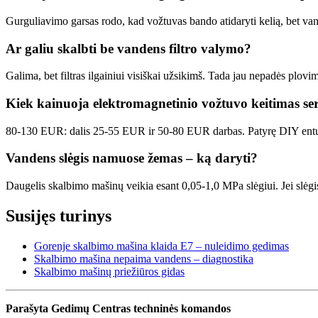
Gurguliavimo garsas rodo, kad vožtuvas bando atidaryti kelią, bet van
Ar galiu skalbti be vandens filtro valymo?
Galima, bet filtras ilgainiui visiškai užsikimš. Tada jau nepadės plovim
Kiek kainuoja elektromagnetinio vožtuvo keitimas ser
80-130 EUR: dalis 25-55 EUR ir 50-80 EUR darbas. Patyrę DIY entuzi
Vandens slėgis namuose žemas – ką daryti?
Daugelis skalbimo mašinų veikia esant 0,05-1,0 MPa slėgiui. Jei slėgi
Susijęs turinys
Gorenje skalbimo mašina klaida E7 – nuleidimo gedimas
Skalbimo mašina nepaima vandens – diagnostika
Skalbimo mašinų priežiūros gidas
Parašyta Gedimų Centras techninės komandos