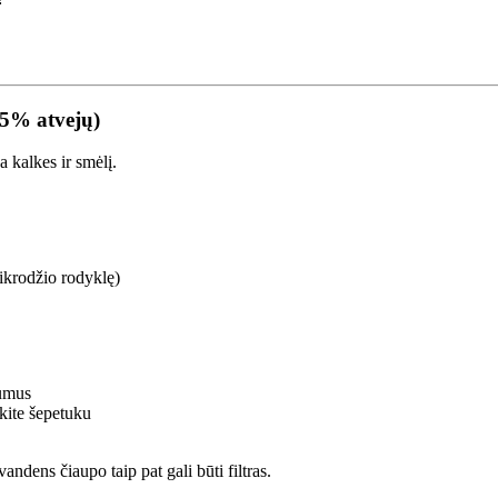
 55% atvejų)
a kalkes ir smėlį.
aikrodžio rodyklę)
rumus
kite šepetuku
andens čiaupo taip pat gali būti filtras.