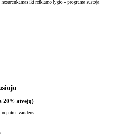
 nesurenkamas iki reikiamo lygio – programa sustoja.
usiojo
ia 20% atvejų)
na nepaims vandens.
?