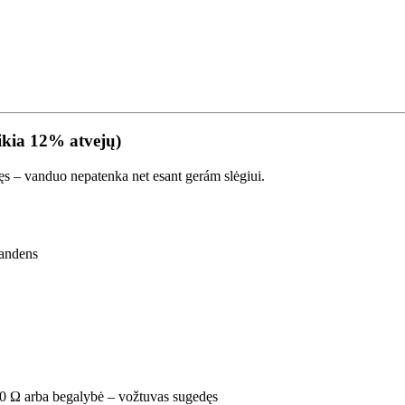
eikia 12% atvejų)
dęs – vanduo nepatenka net esant gerám slėgiui.
vandens
 0 Ω arba begalybė – vožtuvas sugedęs