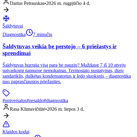
Darius Petrauskas
•
2026 m. rugpjūčio 4 d.
Šaldytuvai
Diagnostika
7 minučių
Šaldytuvas veikia be perstojo – 6 priežastys ir
sprendimai
Šaldytuvas burzgia visą parą be pauzių? Maždaug 7 iš 10 atvejų
sutvarkomi namuose nemokamai. Termostato nustatymas, durų
sandariklis, dulkėtas kondensatorius ir ledo sluoksnis – diagnostika
nuo paprasčiausios priežasties.
#
universalus
#
nesaldo
#
diagnostika
Rasa Klimavičiūtė
•
2026 m. liepos 3 d.
Klaidos kodai