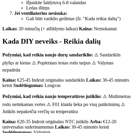
Išjunkite šaldytuvą 6-8 valandas
Ledas ištirps
Jei ventiliatorius nesisuka:
Gali būti variklio gedimas (žr. "Kada reikia dalių")
Laikas:
20 minučių (+ atšildymo laikas)
Kaina:
Nemokamai
Kada DIY neveiks - Reikia dalių
Požymiai, kad reikia naujo durų sandariklio:
⚠️ Sandariklis
plyšęs ar kietas ⚠️ Popieriaus testas rodo tarpus ⚠️ Valymas
nepadeda
Kaina:
€25-45 Indesit originalus sandariklis
Laikas:
30-45 minutės
keisti
Sudėtingumas:
Lengvas
Požymiai, kad reikia naujo temperatūros jutiklio:
⚠️ Multimetras
rodo netinkamas vertes ⚠️ F01 klaida lieka po visų patikrinimų ⚠️
Jutiklis nepakeičia verčių su temperatūra
Kaina:
€20-35 Indesit originalus NTC jutiklis
Arba:
€12-20
universalus suderinamumas
Laikas:
30-45 minutės keisti
Sudėtingumas:
Vidutinis