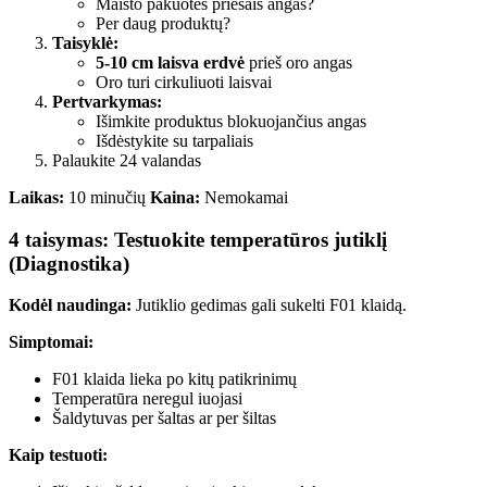
Maisto pakuotės priešais angas?
Per daug produktų?
Taisyklė:
5-10 cm laisva erdvė
prieš oro angas
Oro turi cirkuliuoti laisvai
Pertvarkymas:
Išimkite produktus blokuojančius angas
Išdėstykite su tarpaliais
Palaukite 24 valandas
Laikas:
10 minučių
Kaina:
Nemokamai
4 taisymas: Testuokite temperatūros jutiklį
(Diagnostika)
Kodėl naudinga:
Jutiklio gedimas gali sukelti F01 klaidą.
Simptomai:
F01 klaida lieka po kitų patikrinimų
Temperatūra neregul iuojasi
Šaldytuvas per šaltas ar per šiltas
Kaip testuoti: