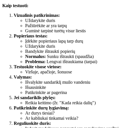
Kaip testuoti:
Vizualinis patikrinimas:
Uždarykite duris
Pažiūrėkite ar yra tarpų
Guminė tarpinė turėtų visur liestis
Popieriaus testas:
Įdėkite popieriaus lapą tarp durų
Uždarykite duris
Bandykite ištraukti popierių
Normalus:
Sunku ištraukti (spaudžia)
Problema:
Lengvai ištraukiama (tarpai)
Testuokite visose vietose:
Viršuje, apačioje, šonuose
Valymas:
Išvalykite sandariklį muilo vandeniu
Išsausinkite
Patikrinkite ar pagerina
Jei sandariklis plyšęs:
Reikia keitimo (žr. "Kada reikia dalių")
Patikrinkite durų lygiavimą:
Ar durys tiesiai?
Ar kabliukai tinkamai veikia?
Reguliuokite duris: