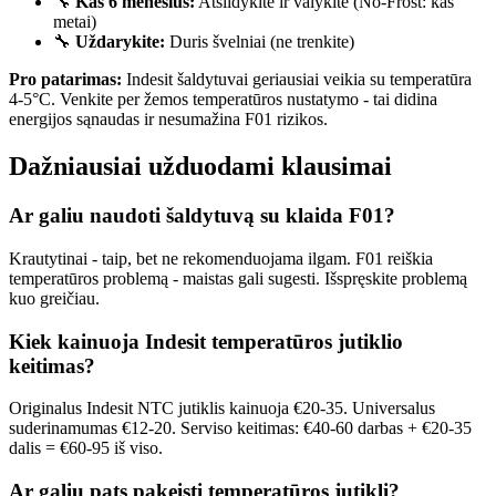
🔧
Kas 6 mėnesius:
Atšildykite ir valykite (No-Frost: kas
metai)
🔧
Uždarykite:
Duris švelniai (ne trenkite)
Pro patarimas:
Indesit šaldytuvai geriausiai veikia su temperatūra
4-5°C. Venkite per žemos temperatūros nustatymo - tai didina
energijos sąnaudas ir nesumažina F01 rizikos.
Dažniausiai užduodami klausimai
Ar galiu naudoti šaldytuvą su klaida F01?
Krautytinai - taip, bet ne rekomenduojama ilgam. F01 reiškia
temperatūros problemą - maistas gali sugesti. Išspręskite problemą
kuo greičiau.
Kiek kainuoja Indesit temperatūros jutiklio
keitimas?
Originalus Indesit NTC jutiklis kainuoja €20-35. Universalus
suderinamumas €12-20. Serviso keitimas: €40-60 darbas + €20-35
dalis = €60-95 iš viso.
Ar galiu pats pakeisti temperatūros jutiklį?