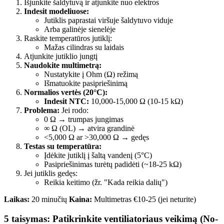
Išjunkite šaldytuvą ir atjunkite nuo elektros
Indesit modeliuose:
Jutiklis paprastai viršuje šaldytuvo viduje
Arba galinėje sienelėje
Raskite temperatūros jutiklį:
Mažas cilindras su laidais
Atjunkite jutiklio jungtį
Naudokite multimetrą:
Nustatykite į Ohm (Ω) režimą
Išmatuokite pasipriešinimą
Normalios vertės (20°C):
Indesit NTC:
10,000-15,000 Ω (10-15 kΩ)
Problema:
Jei rodo:
0 Ω → trumpas jungimas
∞ Ω (OL) → atvira grandinė
<5,000 Ω ar >30,000 Ω → gedęs
Testas su temperatūra:
Įdėkite jutiklį į šaltą vandenį (5°C)
Pasipriešinimas turėtų padidėti (~18-25 kΩ)
Jei jutiklis gedęs:
Reikia keitimo (žr. "Kada reikia dalių")
Laikas:
20 minučių
Kaina:
Multimetras €10-25 (jei neturite)
5 taisymas: Patikrinkite ventiliatoriaus veikimą (No-