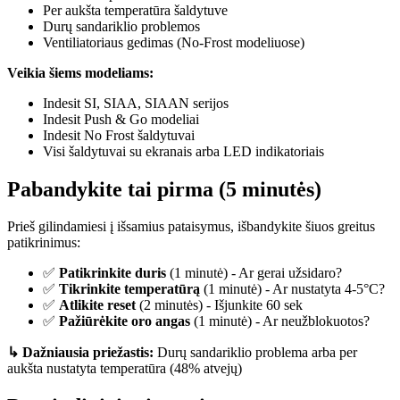
Per aukšta temperatūra šaldytuve
Durų sandariklio problemos
Ventiliatoriaus gedimas (No-Frost modeliuose)
Veikia šiems modeliams:
Indesit SI, SIAA, SIAAN serijos
Indesit Push & Go modeliai
Indesit No Frost šaldytuvai
Visi šaldytuvai su ekranais arba LED indikatoriais
Pabandykite tai pirma (5 minutės)
Prieš gilindamiesi į išsamius pataisymus, išbandykite šiuos greitus
patikrinimus:
✅
Patikrinkite duris
(1 minutė) - Ar gerai užsidaro?
✅
Tikrinkite temperatūrą
(1 minutė) - Ar nustatyta 4-5°C?
✅
Atlikite reset
(2 minutės) - Išjunkite 60 sek
✅
Pažiūrėkite oro angas
(1 minutė) - Ar neužblokuotos?
↳ Dažniausia priežastis:
Durų sandariklio problema arba per
aukšta nustatyta temperatūra (48% atvejų)