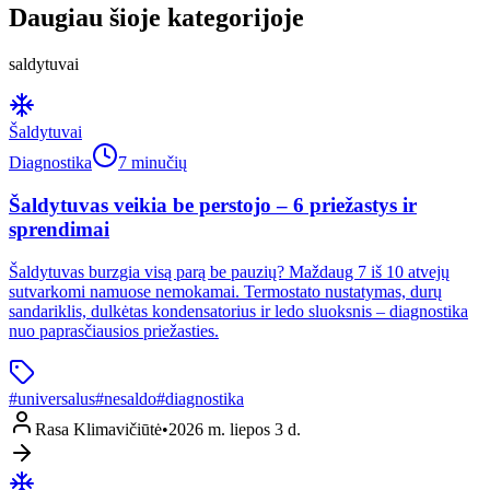
Daugiau šioje kategorijoje
saldytuvai
Šaldytuvai
Diagnostika
7 minučių
Šaldytuvas veikia be perstojo – 6 priežastys ir
sprendimai
Šaldytuvas burzgia visą parą be pauzių? Maždaug 7 iš 10 atvejų
sutvarkomi namuose nemokamai. Termostato nustatymas, durų
sandariklis, dulkėtas kondensatorius ir ledo sluoksnis – diagnostika
nuo paprasčiausios priežasties.
#
universalus
#
nesaldo
#
diagnostika
Rasa Klimavičiūtė
•
2026 m. liepos 3 d.