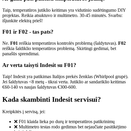
Taip, temperatūros jutiklio keitimas yra vidutinio sudėtingumo DIY
projektas. Reikia atsuktuvo ir multimetro. 30-45 minutės. Svarbu:
išjunkite elektrą prieš!
F01 ir F02 - tas pats?
Ne.
F01
reiškia temperatūros kontrolės problemą (šaldytuvas).
F02
reiškia šaldiklio temperatūros problemą. Skirtingi gedimai, bet
panašūs sprendimai.
Ar verta taisyti Indesit su F01?
Taip! Indesit yra patikimas Italijos prekės ženklas (Whirlpool grupė).
Jei šaldytuvas <8 metų - tikrai verta. Jutiklio ar sandariklio keitimas
€60-140 vs naujas šaldytuvas €300-600.
Kada skambinti Indesit servisui?
Kreipkitės į servisą, jei:
❌ F01 klaida lieka po durų ir temperatūros patikrinimų
❌ Multimetro testas rodo gedimus bet nejaučiate pasitikėjimo