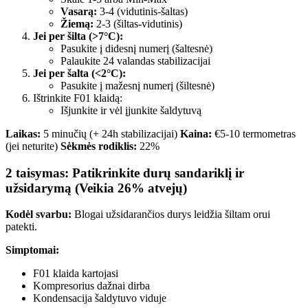
Vasarą:
3-4 (vidutinis-šaltas)
Žiemą:
2-3 (šiltas-vidutinis)
Jei per šilta (>7°C):
Pasukite į didesnį numerį (šaltesnė)
Palaukite 24 valandas stabilizacijai
Jei per šalta (<2°C):
Pasukite į mažesnį numerį (šiltesnė)
Ištrinkite F01 klaidą:
Išjunkite ir vėl įjunkite šaldytuvą
Laikas:
5 minučių (+ 24h stabilizacijai)
Kaina:
€5-10 termometras
(jei neturite)
Sėkmės rodiklis:
22%
2 taisymas: Patikrinkite durų sandariklį ir
užsidarymą (Veikia 26% atvejų)
Kodėl svarbu:
Blogai užsidarančios durys leidžia šiltam orui
patekti.
Simptomai:
F01 klaida kartojasi
Kompresorius dažnai dirba
Kondensacija šaldytuvo viduje