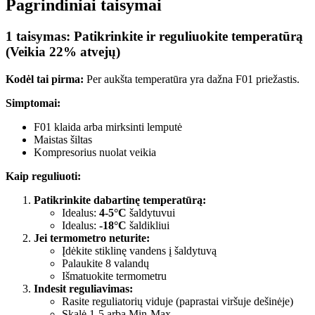
Pagrindiniai taisymai
1 taisymas: Patikrinkite ir reguliuokite temperatūrą
(Veikia 22% atvejų)
Kodėl tai pirma:
Per aukšta temperatūra yra dažna F01 priežastis.
Simptomai:
F01 klaida arba mirksinti lemputė
Maistas šiltas
Kompresorius nuolat veikia
Kaip reguliuoti:
Patikrinkite dabartinę temperatūrą:
Idealus:
4-5°C
šaldytuvui
Idealus:
-18°C
šaldikliui
Jei termometro neturite:
Įdėkite stiklinę vandens į šaldytuvą
Palaukite 8 valandų
Išmatuokite termometru
Indesit reguliavimas:
Rasite reguliatorių viduje (paprastai viršuje dešinėje)
Skalė 1-5 arba Min-Max