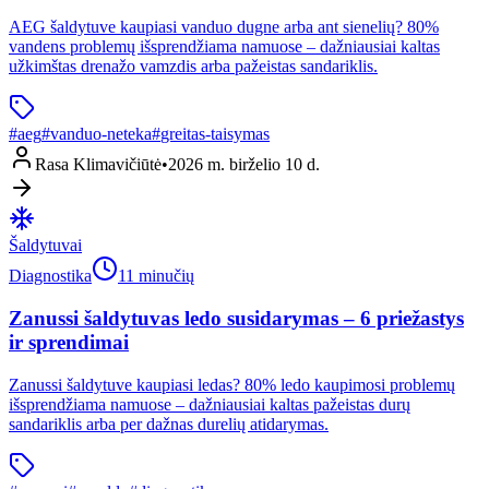
AEG šaldytuve kaupiasi vanduo dugne arba ant sienelių? 80%
vandens problemų išsprendžiama namuose – dažniausiai kaltas
užkimštas drenažo vamzdis arba pažeistas sandariklis.
#
aeg
#
vanduo-neteka
#
greitas-taisymas
Rasa Klimavičiūtė
•
2026 m. birželio 10 d.
Šaldytuvai
Diagnostika
11 minučių
Zanussi šaldytuvas ledo susidarymas – 6 priežastys
ir sprendimai
Zanussi šaldytuve kaupiasi ledas? 80% ledo kaupimosi problemų
išsprendžiama namuose – dažniausiai kaltas pažeistas durų
sandariklis arba per dažnas durelių atidarymas.