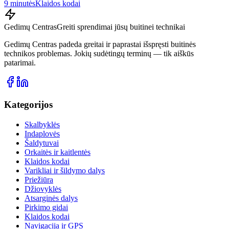
9 minutės
Klaidos kodai
Gedimų Centras
Greiti sprendimai jūsų buitinei technikai
Gedimų Centras padeda greitai ir paprastai išspręsti buitinės
technikos problemas. Jokių sudėtingų terminų — tik aiškūs
patarimai.
Kategorijos
Skalbyklės
Indaplovės
Šaldytuvai
Orkaitės ir kaitlentės
Klaidos kodai
Varikliai ir šildymo dalys
Priežiūra
Džiovyklės
Atsarginės dalys
Pirkimo gidai
Klaidos kodai
Navigacija ir GPS