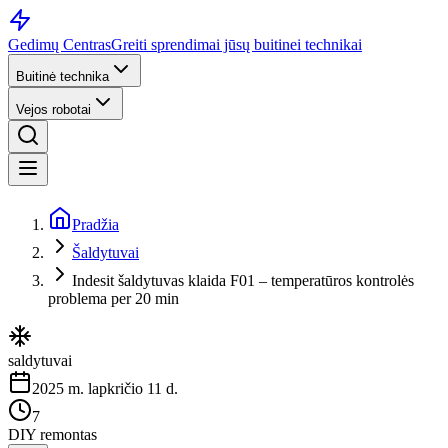
Gedimų Centras
Greiti sprendimai jūsų buitinei technikai
Buitinė technika
Vejos robotai
Pradžia
Šaldytuvai
Indesit šaldytuvas klaida F01 – temperatūros kontrolės
problema per 20 min
saldytuvai
2025 m. lapkričio 11 d.
7
DIY remontas