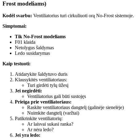
Frost modeliams)
Kodėl svarbu:
Ventiliatorius turi cirkuliuoti orą No-Frost sistemoje.
Simptomai:
Tik No-Frost modeliams
F01 klaida
Netolygus šaldymas
Ledo susidarymas
Kaip testuoti:
Atidarykite šaldytuvo duris
Klausykitės ventiliatoriaus:
Turi girdėti tylų ūžesį
Jei negirdėti:
Ventiliatorius gali būti sustojęs
Prieiga prie ventiliatoriaus:
Raskite ventiliatoriaus dangtelį (galinėje sienelėje)
Nuimkite dangtelį (varžtai)
Patikrinkite ventiliatorių:
Ar laisvai sukasi ranka?
Ar nėra ledo?
Jei yra ledo: