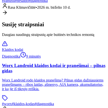
#
zanussi
#
nesaldo
#
diagnostika
Rasa Klimavičiūtė
•
2026 m. birželio 10 d.
Susiję straipsniai
Daugiau naudingų straipsnių apie buitinės technikos remontą
Klaidos kodai
Diagnostika
9 minutės
Worx Landroid klaidos kodai ir pranešimai – pilnas
gidas
Worx Landroid rodo klaidos pranešimą? Pilnas gidas dažniausiems
pranešimams – ribos laidas, ašmenys, AIA kamera, akumuliatorius,
ir ką jie iš tikrųjų reiškia.
#
worx
#
klaidos-kodas
#
diagnostika