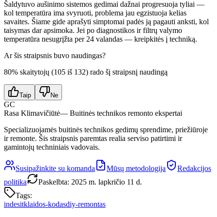
Šaldytuvo aušinimo sistemos gedimai dažnai progresuoja tyliai —
kol temperatūra ima svyruoti, problema jau egzistuoja kelias
savaites. Šiame gide aprašyti simptomai padės ją pagauti anksti, kol
taisymas dar apsimoka. Jei po diagnostikos ir filtrų valymo
temperatūra nesugrįžta per 24 valandas — kreipkitės į techniką.
Ar šis straipsnis buvo naudingas?
80
% skaitytojų (
105
iš
132
) rado šį straipsnį naudingą
Taip
Ne
GC
Rasa Klimavičiūtė
— Buitinės technikos remonto ekspertai
Specializuojamės buitinės technikos gedimų sprendime, priežiūroje
ir remonte. Šis straipsnis paremtas realia serviso patirtimi ir
gamintojų techniniais vadovais.
Susipažinkite su komanda
Mūsų metodologija
Redakcijos
politika
Paskelbta
:
2025 m. lapkričio 11 d.
Tags:
indesit
klaidos-kodas
diy-remontas