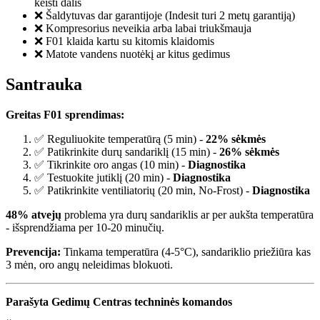
keisti dalis
❌ Šaldytuvas dar garantijoje (Indesit turi 2 metų garantiją)
❌ Kompresorius neveikia arba labai triukšmauja
❌ F01 klaida kartu su kitomis klaidomis
❌ Matote vandens nuotėkį ar kitus gedimus
Santrauka
Greitas F01 sprendimas:
✅ Reguliuokite temperatūrą (5 min) -
22% sėkmės
✅ Patikrinkite durų sandariklį (15 min) -
26% sėkmės
✅ Tikrinkite oro angas (10 min) -
Diagnostika
✅ Testuokite jutiklį (20 min) -
Diagnostika
✅ Patikrinkite ventiliatorių (20 min, No-Frost) -
Diagnostika
48% atvejų
problema yra durų sandariklis ar per aukšta temperatūra
- išsprendžiama per 10-20 minučių.
Prevencija:
Tinkama temperatūra (4-5°C), sandariklio priežiūra kas
3 mėn, oro angų neleidimas blokuoti.
Parašyta Gedimų Centras techninės komandos