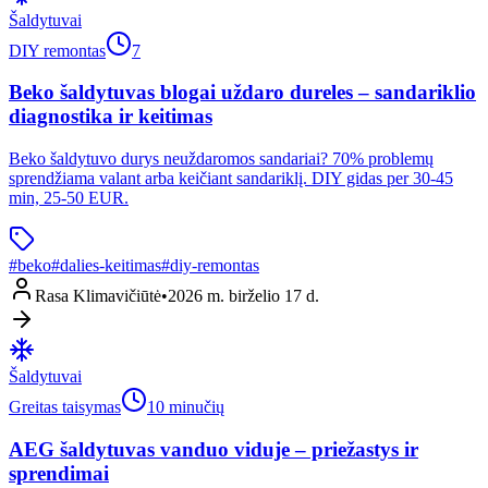
Šaldytuvai
DIY remontas
7
Beko šaldytuvas blogai uždaro dureles – sandariklio
diagnostika ir keitimas
Beko šaldytuvo durys neuždaromos sandariai? 70% problemų
sprendžiama valant arba keičiant sandariklį. DIY gidas per 30-45
min, 25-50 EUR.
#
beko
#
dalies-keitimas
#
diy-remontas
Rasa Klimavičiūtė
•
2026 m. birželio 17 d.
Šaldytuvai
Greitas taisymas
10 minučių
AEG šaldytuvas vanduo viduje – priežastys ir
sprendimai