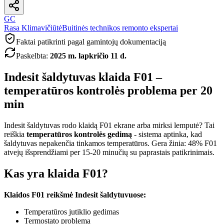
GC
Rasa Klimavičiūtė
Buitinės technikos remonto ekspertai
Faktai patikrinti pagal gamintojų dokumentaciją
Paskelbta
:
2025 m. lapkričio 11 d.
Indesit šaldytuvas klaida F01 –
temperatūros kontrolės problema per 20
min
Indesit šaldytuvas rodo klaidą F01 ekrane arba mirksi lemputė? Tai
reiškia
temperatūros kontrolės gedimą
- sistema aptinka, kad
šaldytuvas nepakenčia tinkamos temperatūros. Gera žinia: 48% F01
atvejų išsprendžiami per 15-20 minučių su paprastais patikrinimais.
Kas yra klaida F01?
Klaidos F01 reikšmė Indesit šaldytuvuose:
Temperatūros jutiklio gedimas
Termostato problema