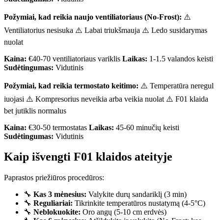
Požymiai, kad reikia naujo ventiliatoriaus (No-Frost):
⚠️
Ventiliatorius nesisuka ⚠️ Labai triukšmauja ⚠️ Ledo susidarymas
nuolat
Kaina:
€40-70 ventiliatoriaus variklis
Laikas:
1-1.5 valandos keisti
Sudėtingumas:
Vidutinis
Požymiai, kad reikia termostato keitimo:
⚠️ Temperatūra neregul
iuojasi ⚠️ Kompresorius neveikia arba veikia nuolat ⚠️ F01 klaida
bet jutiklis normalus
Kaina:
€30-50 termostatas
Laikas:
45-60 minučių keisti
Sudėtingumas:
Vidutinis
Kaip išvengti F01 klaidos ateityje
Paprastos priežiūros procedūros:
🔧
Kas 3 mėnesius:
Valykite durų sandariklį (3 min)
🔧
Reguliariai:
Tikrinkite temperatūros nustatymą (4-5°C)
🔧
Neblokuokite:
Oro angų (5-10 cm erdvės)