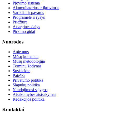
Pjovimo sistema
Akumuliatorius ir įkrovimas
Varikliai ir pavaros
Programėlė ir ryšys
Priežiūra
Atsarginės dalys
Pirkimo gidai
Nuorodos
Apie mus
Mūsų komanda
Mūsų metodologija
Terminų žodynas
Susisiekite
Paieška
Privatumo politika
Slapukų politika
Naudojimosi sąlygos
Atsakomybės atsisakymas
Redakcijos politika
Kontaktai