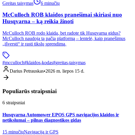
Greitas taisymas
6 minučių
McCulloch ROB klaidos pranešimai skiriasi nuo
Husqvarna – ką reikia žinoti
McCulloch ROB rodo klaidą, bet radote tik Husqvarna gidus?
McCulloch naudoja tą pačią platformą – lentelė, kaip pranešimus
„išversti“ ir rasti tikslų sprendimą.
#
mcculloch
#
klaidos-kodas
#
greitas-taisymas
Darius Petrauskas
•
2026 m. liepos 15 d.
Populiarūs straipsniai
6
straipsniai
Husqvarna Automower EPOS GPS navigacijos klaidos ir
netikslumai – pilnas diagnostikos gidas
15 minučių
Navigacija ir GPS