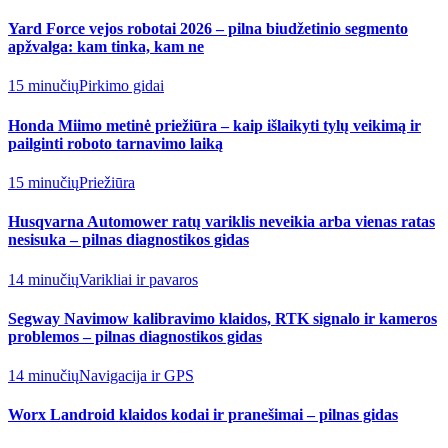
Yard Force vejos robotai 2026 – pilna biudžetinio segmento
apžvalga: kam tinka, kam ne
15 minučių
Pirkimo gidai
Honda Miimo metinė priežiūra – kaip išlaikyti tylų veikimą ir
pailginti roboto tarnavimo laiką
15 minučių
Priežiūra
Husqvarna Automower ratų variklis neveikia arba vienas ratas
nesisuka – pilnas diagnostikos gidas
14 minučių
Varikliai ir pavaros
Segway Navimow kalibravimo klaidos, RTK signalo ir kameros
problemos – pilnas diagnostikos gidas
14 minučių
Navigacija ir GPS
Worx Landroid klaidos kodai ir pranešimai – pilnas gidas