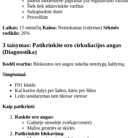
Indesit modeliuose paprastai yra reguliavimo varžtai
Šiek tiek atlaisvinkite varžtus
Sulygiuokite duris
Priveržkite
Laikas:
15 minučių
Kaina:
Nemokamai (valymas)
Sėkmės
rodiklis:
26%
3 taisymas: Patikrinkite oro cirkuliacijos angas
(Diagnostika)
Kodėl svarbu:
Blokuotos oro angos sukelia netolygų šaldymą.
Simptomai:
F01 klaida
Kai kurios dalys per šaltos, kitos per šiltos
Ledo susidarymas tam tikrose vietose
Kaip patikrinti:
Raskite oro angas:
Galinėje sienelėje (viršuje/centre)
Mažos grotelės ar skylės
Patikrinkite blokavimą: