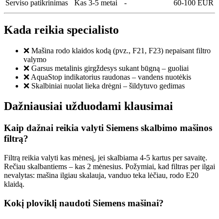
Serviso patikrinimas
Kas 3-5 metai
-
60-100 EUR
Kada reikia specialisto
❌ Mašina rodo klaidos kodą (pvz., F21, F23) nepaisant filtro
valymo
❌ Garsus metalinis girgždesys sukant būgną – guoliai
❌ AquaStop indikatorius raudonas – vandens nuotėkis
❌ Skalbiniai nuolat lieka drėgni – šildytuvo gedimas
Dažniausiai užduodami klausimai
Kaip dažnai reikia valyti Siemens skalbimo mašinos
filtrą?
Filtrą reikia valyti kas mėnesį, jei skalbiama 4-5 kartus per savaitę.
Rečiau skalbantiems – kas 2 mėnesius. Požymiai, kad filtras per ilgai
nevalytas: mašina ilgiau skalauja, vanduo teka lėčiau, rodo E20
klaidą.
Kokį ploviklį naudoti Siemens mašinai?