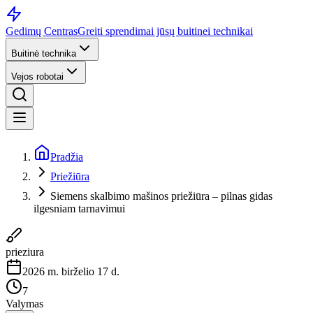
Gedimų Centras
Greiti sprendimai jūsų buitinei technikai
Buitinė technika
Vejos robotai
Pradžia
Priežiūra
Siemens skalbimo mašinos priežiūra – pilnas gidas
ilgesniam tarnavimui
prieziura
2026 m. birželio 17 d.
7
Valymas