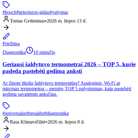
#
bosch
#
prieziuros-gidas
#
valymas
Tomas Gediminas
•
2026 m. liepos 13 d.
Priežiūra
Diagnostika
10 minučių
Geriausi šaldytuvo termometrai 2026 – TOP 5, kurie
padeda pastebėti gedimą anksti
Ar žinote tikslią šaldytuvo temperatūrą? Analoginis, Wi-Fi ar
min/max termometras – meistrų TOP 5 palyginimas, kaip pastebėti
gedimą savaitėmis anksčiau.
#
universalus
#
nesaldo
#
diagnostika
Rasa Klimavičiūtė
•
2026 m. liepos 8 d.