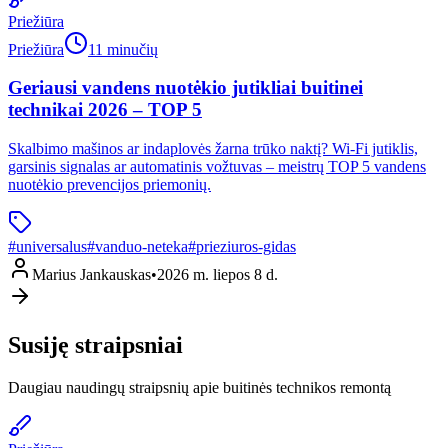
Priežiūra
Priežiūra
11 minučių
Geriausi vandens nuotėkio jutikliai buitinei
technikai 2026 – TOP 5
Skalbimo mašinos ar indaplovės žarna trūko naktį? Wi-Fi jutiklis,
garsinis signalas ar automatinis vožtuvas – meistrų TOP 5 vandens
nuotėkio prevencijos priemonių.
#
universalus
#
vanduo-neteka
#
prieziuros-gidas
Marius Jankauskas
•
2026 m. liepos 8 d.
Susiję straipsniai
Daugiau naudingų straipsnių apie buitinės technikos remontą