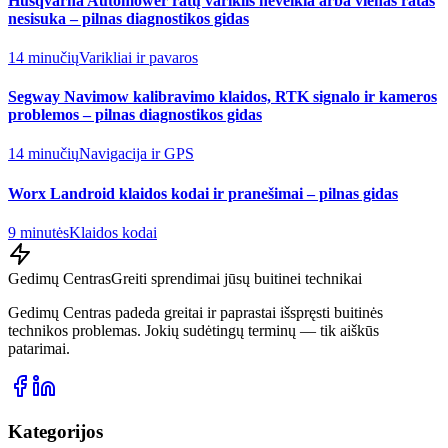
Husqvarna Automower ratų variklis neveikia arba vienas ratas
nesisuka – pilnas diagnostikos gidas
14 minučių
Varikliai ir pavaros
Segway Navimow kalibravimo klaidos, RTK signalo ir kameros
problemos – pilnas diagnostikos gidas
14 minučių
Navigacija ir GPS
Worx Landroid klaidos kodai ir pranešimai – pilnas gidas
9 minutės
Klaidos kodai
Gedimų Centras
Greiti sprendimai jūsų buitinei technikai
Gedimų Centras padeda greitai ir paprastai išspręsti buitinės
technikos problemas. Jokių sudėtingų terminų — tik aiškūs
patarimai.
Kategorijos