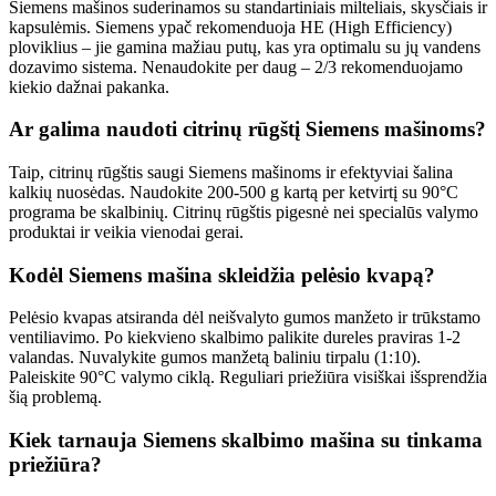
Siemens mašinos suderinamos su standartiniais milteliais, skysčiais ir
kapsulėmis. Siemens ypač rekomenduoja HE (High Efficiency)
ploviklius – jie gamina mažiau putų, kas yra optimalu su jų vandens
dozavimo sistema. Nenaudokite per daug – 2/3 rekomenduojamo
kiekio dažnai pakanka.
Ar galima naudoti citrinų rūgštį Siemens mašinoms?
Taip, citrinų rūgštis saugi Siemens mašinoms ir efektyviai šalina
kalkių nuosėdas. Naudokite 200-500 g kartą per ketvirtį su 90°C
programa be skalbinių. Citrinų rūgštis pigesnė nei specialūs valymo
produktai ir veikia vienodai gerai.
Kodėl Siemens mašina skleidžia pelėsio kvapą?
Pelėsio kvapas atsiranda dėl neišvalyto gumos manžeto ir trūkstamo
ventiliavimo. Po kiekvieno skalbimo palikite dureles praviras 1-2
valandas. Nuvalykite gumos manžetą baliniu tirpalu (1:10).
Paleiskite 90°C valymo ciklą. Reguliari priežiūra visiškai išsprendžia
šią problemą.
Kiek tarnauja Siemens skalbimo mašina su tinkama
priežiūra?