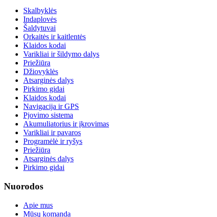
Skalbyklės
Indaplovės
Šaldytuvai
Orkaitės ir kaitlentės
Klaidos kodai
Varikliai ir šildymo dalys
Priežiūra
Džiovyklės
Atsarginės dalys
Pirkimo gidai
Klaidos kodai
Navigacija ir GPS
Pjovimo sistema
Akumuliatorius ir įkrovimas
Varikliai ir pavaros
Programėlė ir ryšys
Priežiūra
Atsarginės dalys
Pirkimo gidai
Nuorodos
Apie mus
Mūsų komanda