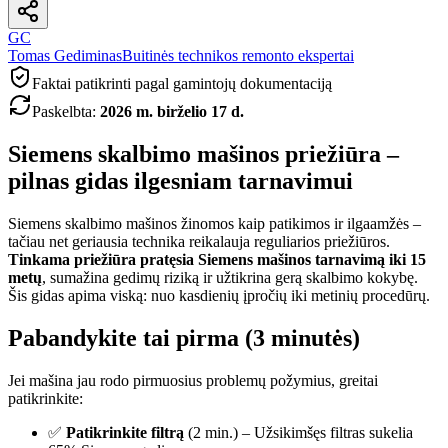
GC
Tomas Gediminas
Buitinės technikos remonto ekspertai
Faktai patikrinti pagal gamintojų dokumentaciją
Paskelbta
:
2026 m. birželio 17 d.
Siemens skalbimo mašinos priežiūra –
pilnas gidas ilgesniam tarnavimui
Siemens skalbimo mašinos žinomos kaip patikimos ir ilgaamžės –
tačiau net geriausia technika reikalauja reguliarios priežiūros.
Tinkama priežiūra pratęsia Siemens mašinos tarnavimą iki 15
metų
, sumažina gedimų riziką ir užtikrina gerą skalbimo kokybę.
Šis gidas apima viską: nuo kasdienių įpročių iki metinių procedūrų.
Pabandykite tai pirma (3 minutės)
Jei mašina jau rodo pirmuosius problemų požymius, greitai
patikrinkite:
✅
Patikrinkite filtrą
(2 min.) – Užsikimšęs filtras sukelia