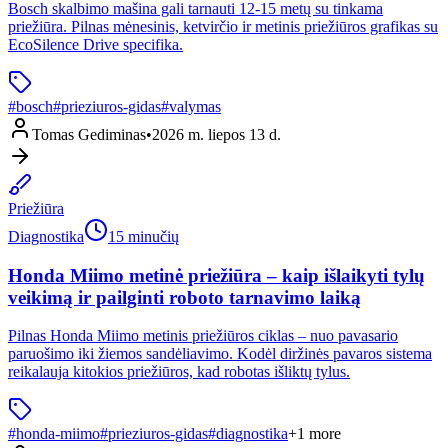
Bosch skalbimo mašina gali tarnauti 12-15 metų su tinkama
priežiūra. Pilnas mėnesinis, ketvirčio ir metinis priežiūros grafikas su
EcoSilence Drive specifika.
#
bosch
#
prieziuros-gidas
#
valymas
Tomas Gediminas
•
2026 m. liepos 13 d.
Priežiūra
Diagnostika
15 minučių
Honda Miimo metinė priežiūra – kaip išlaikyti tylų
veikimą ir pailginti roboto tarnavimo laiką
Pilnas Honda Miimo metinis priežiūros ciklas – nuo pavasario
paruošimo iki žiemos sandėliavimo. Kodėl diržinės pavaros sistema
reikalauja kitokios priežiūros, kad robotas išliktų tylus.
#
honda-miimo
#
prieziuros-gidas
#
diagnostika
+
1
more