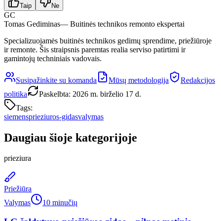
Taip
Ne
GC
Tomas Gediminas
— Buitinės technikos remonto ekspertai
Specializuojamės buitinės technikos gedimų sprendime, priežiūroje
ir remonte. Šis straipsnis paremtas realia serviso patirtimi ir
gamintojų techniniais vadovais.
Susipažinkite su komanda
Mūsų metodologija
Redakcijos
politika
Paskelbta
:
2026 m. birželio 17 d.
Tags:
siemens
prieziuros-gidas
valymas
Daugiau šioje kategorijoje
prieziura
Priežiūra
Valymas
10 minučių