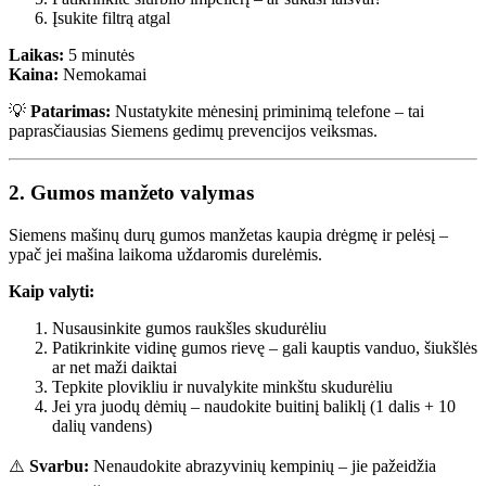
Įsukite filtrą atgal
Laikas:
5 minutės
Kaina:
Nemokamai
💡
Patarimas:
Nustatykite mėnesinį priminimą telefone – tai
paprasčiausias Siemens gedimų prevencijos veiksmas.
2. Gumos manžeto valymas
Siemens mašinų durų gumos manžetas kaupia drėgmę ir pelėsį –
ypač jei mašina laikoma uždaromis durelėmis.
Kaip valyti:
Nusausinkite gumos raukšles skudurėliu
Patikrinkite vidinę gumos rievę – gali kauptis vanduo, šiukšlės
ar net maži daiktai
Tepkite plovikliu ir nuvalykite minkštu skudurėliu
Jei yra juodų dėmių – naudokite buitinį baliklį (1 dalis + 10
dalių vandens)
⚠️
Svarbu:
Nenaudokite abrazyvinių kempinių – jie pažeidžia