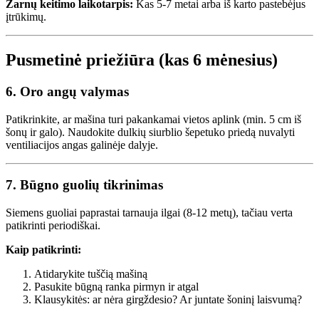
Žarnų keitimo laikotarpis:
Kas 5-7 metai arba iš karto pastebėjus
įtrūkimų.
Pusmetinė priežiūra (kas 6 mėnesius)
6. Oro angų valymas
Patikrinkite, ar mašina turi pakankamai vietos aplink (min. 5 cm iš
šonų ir galo). Naudokite dulkių siurblio šepetuko priedą nuvalyti
ventiliacijos angas galinėje dalyje.
7. Būgno guolių tikrinimas
Siemens guoliai paprastai tarnauja ilgai (8-12 metų), tačiau verta
patikrinti periodiškai.
Kaip patikrinti:
Atidarykite tuščią mašiną
Pasukite būgną ranka pirmyn ir atgal
Klausykitės: ar nėra girgždesio? Ar juntate šoninį laisvumą?