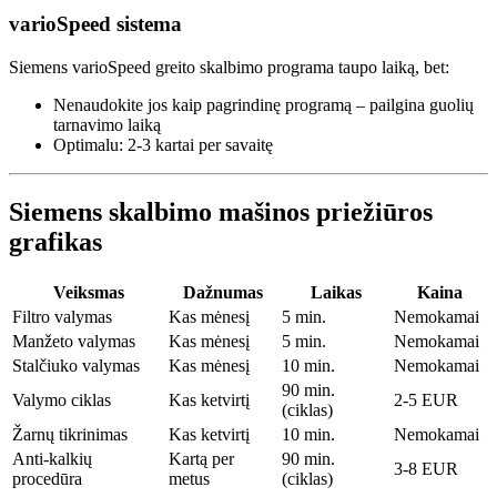
varioSpeed sistema
Siemens varioSpeed greito skalbimo programa taupo laiką, bet:
Nenaudokite jos kaip pagrindinę programą – pailgina guolių
tarnavimo laiką
Optimalu: 2-3 kartai per savaitę
Siemens skalbimo mašinos priežiūros
grafikas
Veiksmas
Dažnumas
Laikas
Kaina
Filtro valymas
Kas mėnesį
5 min.
Nemokamai
Manžeto valymas
Kas mėnesį
5 min.
Nemokamai
Stalčiuko valymas
Kas mėnesį
10 min.
Nemokamai
90 min.
Valymo ciklas
Kas ketvirtį
2-5 EUR
(ciklas)
Žarnų tikrinimas
Kas ketvirtį
10 min.
Nemokamai
Anti-kalkių
Kartą per
90 min.
3-8 EUR
procedūra
metus
(ciklas)