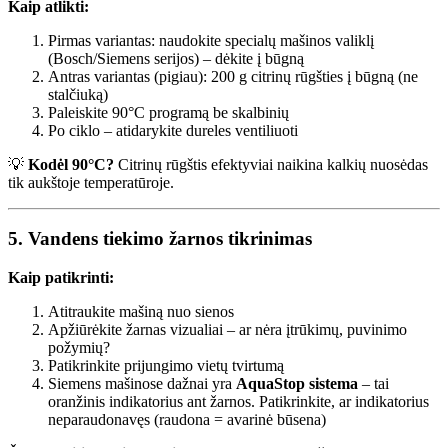
Kaip atlikti:
Pirmas variantas: naudokite specialų mašinos valiklį
(Bosch/Siemens serijos) – dėkite į būgną
Antras variantas (pigiau): 200 g citrinų rūgšties į būgną (ne
stalčiuką)
Paleiskite 90°C programą be skalbinių
Po ciklo – atidarykite dureles ventiliuoti
💡
Kodėl 90°C?
Citrinų rūgštis efektyviai naikina kalkių nuosėdas
tik aukštoje temperatūroje.
5. Vandens tiekimo žarnos tikrinimas
Kaip patikrinti:
Atitraukite mašiną nuo sienos
Apžiūrėkite žarnas vizualiai – ar nėra įtrūkimų, puvinimo
požymių?
Patikrinkite prijungimo vietų tvirtumą
Siemens mašinose dažnai yra
AquaStop sistema
– tai
oranžinis indikatorius ant žarnos. Patikrinkite, ar indikatorius
neparaudonavęs (raudona = avarinė būsena)