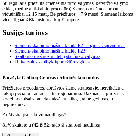
Su reguliaria priežiūra (mėnesinis filtro valymas, ketvirčio valymo
ciklai, metinė anti-kalkių procedūra) Siemens mašinos tarnauja
vidutiniškai 12-15 metų. Be priežiūros – 7-9 metai. Siemens laikoma
viena ilgaamžiškiausių markių Europoje.
Susijęs turinys
Siemens skalbimo mašina klaida F21 – greitas sprendimas
Siemens skalbimo mašina klaida F23
Skalbimo mašinos miltelių stalčiuko valymas
Universalus skalbyklių priežiūros gidas
Parašyta Gedimų Centras techninės komandos
Priežiūros procedūros, aprašytos šiame straipsnyje, nereikalauja
jokių specialių įrankių — tik reguliarumo. Dažniausia priežastis,
kodėl prietaisai sugenda anksčiau laiko, yra ne gedimas, o
nepriežiūra.
Ar šis straipsnis buvo naudingas?
81
% skaitytojų (
42
iš
52
) rado šį straipsnį naudingą