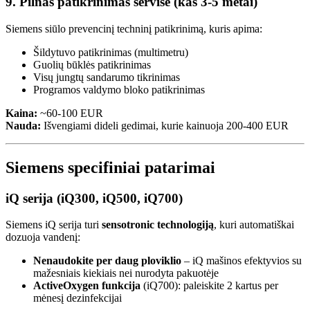
9. Pilnas patikrinimas servise (kas 3-5 metai)
Siemens siūlo prevencinį techninį patikrinimą, kuris apima:
Šildytuvo patikrinimas (multimetru)
Guolių būklės patikrinimas
Visų jungtų sandarumo tikrinimas
Programos valdymo bloko patikrinimas
Kaina:
~60-100 EUR
Nauda:
Išvengiami dideli gedimai, kurie kainuoja 200-400 EUR
Siemens specifiniai patarimai
iQ serija (iQ300, iQ500, iQ700)
Siemens iQ serija turi
sensotronic technologiją
, kuri automatiškai
dozuoja vandenį:
Nenaudokite per daug ploviklio
– iQ mašinos efektyvios su
mažesniais kiekiais nei nurodyta pakuotėje
ActiveOxygen funkcija
(iQ700): paleiskite 2 kartus per
mėnesį dezinfekcijai