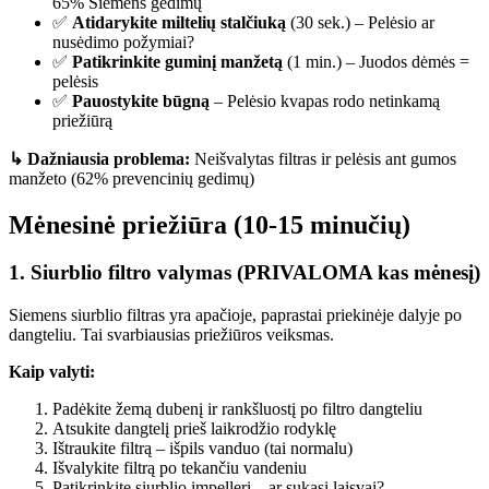
65% Siemens gedimų
✅
Atidarykite miltelių stalčiuką
(30 sek.) – Pelėsio ar
nusėdimo požymiai?
✅
Patikrinkite guminį manžetą
(1 min.) – Juodos dėmės =
pelėsis
✅
Pauostykite būgną
– Pelėsio kvapas rodo netinkamą
priežiūrą
↳ Dažniausia problema:
Neišvalytas filtras ir pelėsis ant gumos
manžeto (62% prevencinių gedimų)
Mėnesinė priežiūra (10-15 minučių)
1. Siurblio filtro valymas (PRIVALOMA kas mėnesį)
Siemens siurblio filtras yra apačioje, paprastai priekinėje dalyje po
dangteliu. Tai svarbiausias priežiūros veiksmas.
Kaip valyti:
Padėkite žemą dubenį ir rankšluostį po filtro dangteliu
Atsukite dangtelį prieš laikrodžio rodyklę
Ištraukite filtrą – išpils vanduo (tai normalu)
Išvalykite filtrą po tekančiu vandeniu
Patikrinkite siurblio impellerį – ar sukasi laisvai?