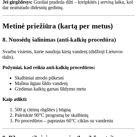
Jei girgždesys:
Guoliai pradeda dilti – kreipkitės į servisą laiku, kol
dar neatsirado didesnių gedimų.
Metinė priežiūra (kartą per metus)
8. Nuosėdų šalinimas (anti-kalkių procedūra)
Svarbu visiems, kurie naudoja kietą vandenį (didžioji Lietuvos
dalis).
Požymiai, kad reikia anti-kalkių procedūros:
Skalbiniai atrodo pilkesni
Mašina ilgiau šildo vandenį
Girdimas kalkių garsas šildymo metu
Kaip atlikti:
500 g citrinų rūgšties į būgną
Paleiskite 90°C programą be skalbinių
Po procedūros – paprastas 60°C ciklas su vandeniu