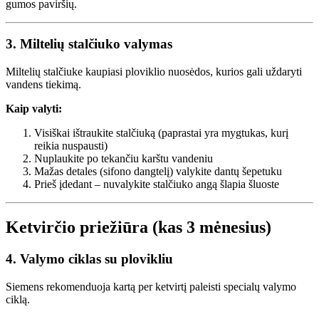
gumos paviršių.
3. Miltelių stalčiuko valymas
Miltelių stalčiuke kaupiasi ploviklio nuosėdos, kurios gali uždaryti
vandens tiekimą.
Kaip valyti:
Visiškai ištraukite stalčiuką (paprastai yra mygtukas, kurį
reikia nuspausti)
Nuplaukite po tekančiu karštu vandeniu
Mažas detales (sifono dangtelį) valykite dantų šepetuku
Prieš įdedant – nuvalykite stalčiuko angą šlapia šluoste
Ketvirčio priežiūra (kas 3 mėnesius)
4. Valymo ciklas su plovikliu
Siemens rekomenduoja kartą per ketvirtį paleisti specialų valymo
ciklą.