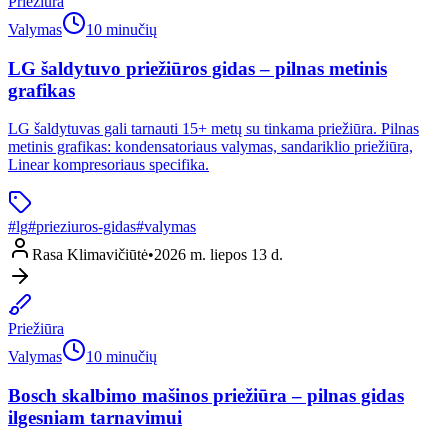
Priežiūra
Valymas
10 minučių
LG šaldytuvo priežiūros gidas – pilnas metinis
grafikas
LG šaldytuvas gali tarnauti 15+ metų su tinkama priežiūra. Pilnas
metinis grafikas: kondensatoriaus valymas, sandariklio priežiūra,
Linear kompresoriaus specifika.
#
lg
#
prieziuros-gidas
#
valymas
Rasa Klimavičiūtė
•
2026 m. liepos 13 d.
Priežiūra
Valymas
10 minučių
Bosch skalbimo mašinos priežiūra – pilnas gidas
ilgesniam tarnavimui