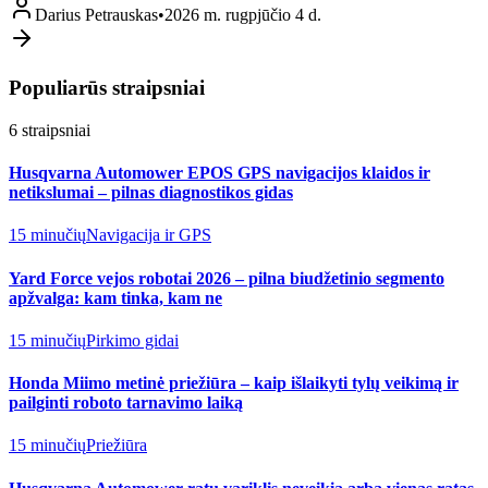
Darius Petrauskas
•
2026 m. rugpjūčio 4 d.
Populiarūs straipsniai
6
straipsniai
Husqvarna Automower EPOS GPS navigacijos klaidos ir
netikslumai – pilnas diagnostikos gidas
15 minučių
Navigacija ir GPS
Yard Force vejos robotai 2026 – pilna biudžetinio segmento
apžvalga: kam tinka, kam ne
15 minučių
Pirkimo gidai
Honda Miimo metinė priežiūra – kaip išlaikyti tylų veikimą ir
pailginti roboto tarnavimo laiką
15 minučių
Priežiūra