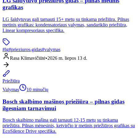
LG šaldytuvo priežiūros gidas – pilnas metinis
grafikas
LG šaldytuvas gali tarnauti 15+ metų su tinkama priežiūra. Pilnas
metinis grafikas: kondensatoriaus valymas, sandariklio priežiūra,
Linear kompresoriaus specifika.
#
lg
#
prieziuros-gidas
#
valymas
Rasa Klimavičiūtė
•
2026 m. liepos 13 d.
Priežiūra
Valymas
10 minučių
Bosch skalbimo mašinos priežiūra – pilnas gidas
ilgesniam tarnavimui
Bosch skalbimo mašina gali tarnauti 12-15 metų su tinkama
priežiūra. Pilnas mėnesinis, ketvirčio ir metinis priežiūros grafikas su
EcoSilence Drive specifika.