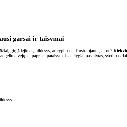
usi garsai ir taisymai
iai, girgždėjimas, bildesys, ar cypimas – frustruojantis, ar ne?
Kiekvi
eliu atvejų tai paprasti pataisymai – nelygiai pastatytas, svetimas dai
ildesys