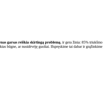
enas garsas reiškia skirtingą problemą
, ir gera žinia: 85% triukšmo
ktas būgne, ar nusidėvėję guoliai. Išspręskime tai dabar ir grąžinkime