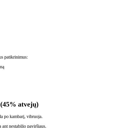
us patikrinimus:
oną
 (45% atvejų)
po kambarį, vibruoja.
 ant nestabilio paviršiaus.