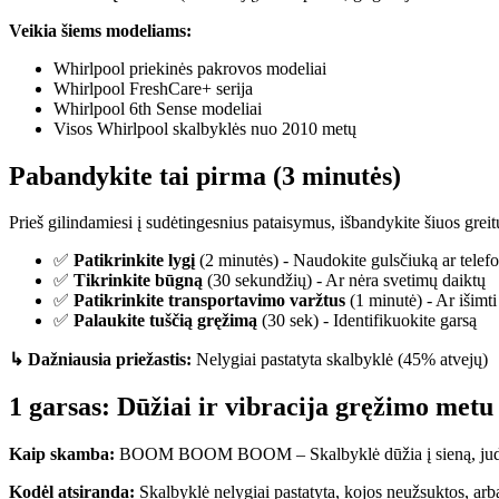
Veikia šiems modeliams:
Whirlpool priekinės pakrovos modeliai
Whirlpool FreshCare+ serija
Whirlpool 6th Sense modeliai
Visos Whirlpool skalbyklės nuo 2010 metų
Pabandykite tai pirma (3 minutės)
Prieš gilindamiesi į sudėtingesnius pataisymus, išbandykite šiuos greit
✅
Patikrinkite lygį
(2 minutės) - Naudokite gulsčiuką ar telef
✅
Tikrinkite būgną
(30 sekundžių) - Ar nėra svetimų daiktų
✅
Patikrinkite transportavimo varžtus
(1 minutė) - Ar išimti
✅
Palaukite tuščią gręžimą
(30 sek) - Identifikuokite garsą
↳ Dažniausia priežastis:
Nelygiai pastatyta skalbyklė (45% atvejų)
1 garsas: Dūžiai ir vibracija gręžimo metu
Kaip skamba:
BOOM BOOM BOOM – Skalbyklė dūžia į sieną, juda 
Kodėl atsiranda:
Skalbyklė nelygiai pastatyta, kojos neužsuktos, arba