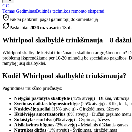
GC
Tomas Gediminas
Buitinės technikos remonto ekspertai
Faktai patikrinti pagal gamintojų dokumentaciją
Paskelbta
:
2026 m. vasario 18 d.
Whirlpool skalbyklė triukšmauja – 8 dažnia
Whirlpool skalbyklė keistai triukšmauja skalbimo ar gręžimo metu? Dūž
problemų išsprendžiama per 10-20 minučių be specialisto pagalbos. Daug
ramybę jūsų skalbyklei.
Kodėl Whirlpool skalbyklė triukšmauja?
Pagrindinės triukšmo priežastys:
Nelygiai pastatyta skalbyklė
(45% atvejų) - Dūžiai, vibracija
Svetimas daiktas būgne/siurblyje
(25% atvejų) - Klik, klak, b
Nusidėvėję guoliai
(15% atvejų) - Girgždėjimas, ūžesys
Išsidėvėjęs amortizatorius
(8% atvejų) - Dūžiai gręžimo metu
Sulaistytas siurblys
(4% atvejų) - Cypimas, ūžesys
Atsilaisvinęs būgnas
(2% atvejų) - Metalinis dūžiantis garsas
Nutrūkęs diržas
(1% atvejų) - Švilpimas, girgždėjimas