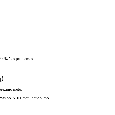
a 90% šios problemos.
ų)
gręžimo metu.
imas po 7-10+ metų naudojimo.