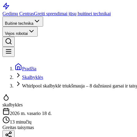
Gedimų Centras
Greiti sprendimai jūsų buitinei technikai
Buitinė technika
Vejos robotai
Pradžia
Skalbyklės
Whirlpool skalbyklė triukšmauja – 8 dažniausi garsai ir tai
skalbykles
2026 m. vasario 18 d.
13 minučių
Greitas taisymas