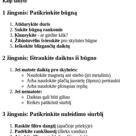
Kaip taisyti:
1 žingsnis: Patikrinkite būgną
Atidarykite duris
Sukite būgną rankomis
Klausykite
- ar girdite klik?
Žibintuvėliu šviesskite
pro skylutes būgne
Ieškokite blizgančių daiktų
2 žingsnis: Ištraukite daiktus iš būgno
Jei matote daiktą pro skylutes:
Naudokite magnetą ant stiebo (jei metalinis)
Arba naudokite plačią juostelę (lipnus) pertraukti
Arba naudokite plonąsias replių
Jei nematote:
Daiktas gali būti giliau
Reikės patikrinti siurblį
3 žingsnis: Patikrinkite nuleidimo siurblį
Raskite filtro dangtį
(apačioje priekyje)
Padėkite rankšluostį
(išteks vanduo)