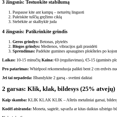
3 žingsnis: Testuokite stabilumą
Paspause kite ant kampų – neturėtų linguoti
Paleiskite tuščią gręžimo ciklą
Stebėkite ar skalbyklė juda
4 žingsnis: Patikrinkite grindis
Geros grindys:
Betonas, plytelės
Blogos grindys:
Medienos, vibracijos gali prasidėti
Sprendimas:
Padėkite gumines apsaugines plokšteles po kojom
Laikas:
10-15 minučių
Kaina:
€0 (reguliavimas), €5-15 (guminės pl
Pro patarimas:
Whirlpool rekomenduoja palikti bent 2 cm erdvės nuo
Jei tai nepadeda:
Išbandykite 2 garsą - svetimi daiktai
2 garsas: Klik, klak, bildesys (25% atvejų)
Kaip skamba:
KLIK KLAK KLIK – Aštrūs metaliniai garsai, bildesys,
Kodėl atsiranda:
Moneta, sagtelė, sąvarža ar kitas daiktas užstrigo b