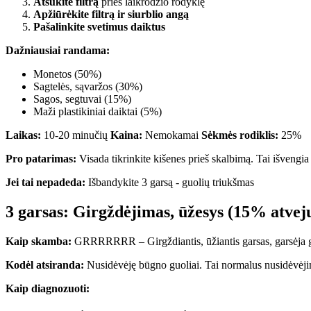
Atsukite filtrą
prieš laikrodžio rodyklę
Apžiūrėkite filtrą ir siurblio angą
Pašalinkite svetimus daiktus
Dažniausiai randama:
Monetos (50%)
Sagtelės, sąvaržos (30%)
Sagos, segtuvai (15%)
Maži plastikiniai daiktai (5%)
Laikas:
10-20 minučių
Kaina:
Nemokamai
Sėkmės rodiklis:
25%
Pro patarimas:
Visada tikrinkite kišenes prieš skalbimą. Tai išvengi
Jei tai nepadeda:
Išbandykite 3 garsą - guolių triukšmas
3 garsas: Girgždėjimas, ūžesys (15% atvej
Kaip skamba:
GRRRRRRR – Girgždiantis, ūžiantis garsas, garsėja 
Kodėl atsiranda:
Nusidėvėję būgno guoliai. Tai normalus nusidėvėj
Kaip diagnozuoti: