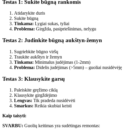
Testas 1: Sukite būgną rankomis
Atidarykite duris
Sukite būgną
Tinkama:
Lygiai sukas, tyliai
Problema:
Girgžda, pasipriešinimas, nelygu
Testas 2: Judinkite būgną aukštyn-žemyn
Sugriebkite būgno viršų
Traukite aukštyn ir žemyn
Tinkama:
Minimalus judėjimas (1-2mm)
Problema:
Didelis judėjimas (>5mm) – guoliai nusidėvėję
Testas 3: Klausykite garsų
Paleiskite gręžimo ciklą
Klausykite girgždėjimo
Lengvas:
Tik pradeda nusidėvėti
Smarkus:
Reikia skubiai keisti
Kaip taisyti:
SVARBU:
Guolių keitimas yra sudėtingas remontas: