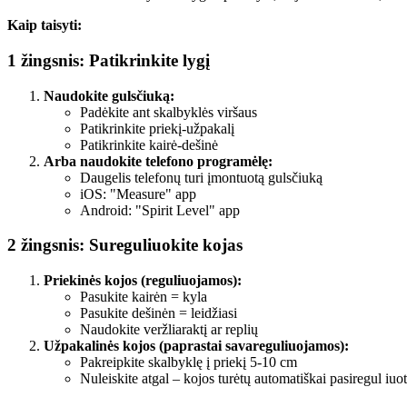
Kaip taisyti:
1 žingsnis: Patikrinkite lygį
Naudokite gulsčiuką:
Padėkite ant skalbyklės viršaus
Patikrinkite priekį-užpakalį
Patikrinkite kairė-dešinė
Arba naudokite telefono programėlę:
Daugelis telefonų turi įmontuotą gulsčiuką
iOS: "Measure" app
Android: "Spirit Level" app
2 žingsnis: Sureguliuokite kojas
Priekinės kojos (reguliuojamos):
Pasukite kairėn = kyla
Pasukite dešinėn = leidžiasi
Naudokite veržliaraktį ar replių
Užpakalinės kojos (paprastai savareguliuojamos):
Pakreipkite skalbyklę į priekį 5-10 cm
Nuleiskite atgal – kojos turėtų automatiškai pasiregul iuot