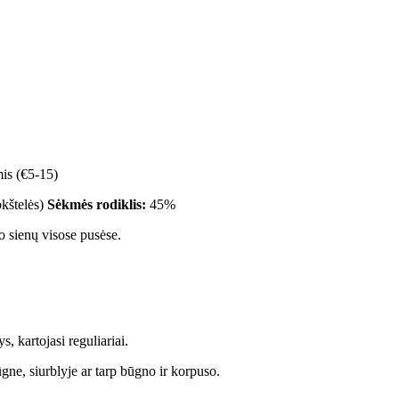
is (€5-15)
okštelės)
Sėkmės rodiklis:
45%
 sienų visose pusėse.
 kartojasi reguliariai.
ūgne, siurblyje ar tarp būgno ir korpuso.