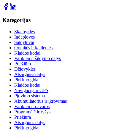
Kategorijos
Skalbyklės
Indaplovės
Šaldytuvai
Orkaitės ir kaitlentės
Klaidos kodai
Varikliai ir šildymo dalys
Priežiūra
Džiovyklės
Atsarginės dalys
Pirkimo gidai
Klaidos kodai
Navigacija ir GPS
Pjovimo sistema
Akumuliatorius ir įkrovimas
Varikliai ir pavaros
Programėlė ir ryšys
Priežiūra
Atsarginės dalys
Pirkimo gidai