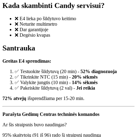
Kada skambinti Candy servisui?
❌ E4 lieka po šildytuvo keitimo
❌ Neturite multimetro
❌ Dar garantijoje
❌ Degėsio kvapas
Santrauka
Greitas E4 sprendimas:
✅ Testuokite šildytuvą (20 min) -
52% diagnozuoja
✅ Tikrinkite NTC (15 min) -
20% sėkmės
✅ Valykite jungtis (10 min) -
14% sėkmės
✅ Pakeiskite šildytuvą (2 val) -
Jei reikia
72% atvejų
išsprendžiama per 15-20 min.
Parašyta Gedimų Centras techninės komandos
Ar šis straipsnis buvo naudingas?
95
% skaitytojų (
91
iš
96
) rado šį straipsnį naudingą