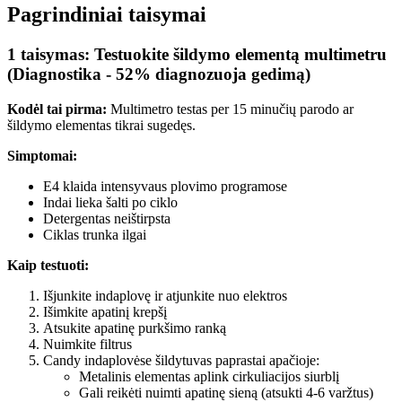
Pagrindiniai taisymai
1 taisymas: Testuokite šildymo elementą multimetru
(Diagnostika - 52% diagnozuoja gedimą)
Kodėl tai pirma:
Multimetro testas per 15 minučių parodo ar
šildymo elementas tikrai sugedęs.
Simptomai:
E4 klaida intensyvaus plovimo programose
Indai lieka šalti po ciklo
Detergentas neištirpsta
Ciklas trunka ilgai
Kaip testuoti:
Išjunkite indaplovę ir atjunkite nuo elektros
Išimkite apatinį krepšį
Atsukite apatinę purkšimo ranką
Nuimkite filtrus
Candy indaplovėse šildytuvas paprastai apačioje:
Metalinis elementas aplink cirkuliacijos siurblį
Gali reikėti nuimti apatinę sieną (atsukti 4-6 varžtus)