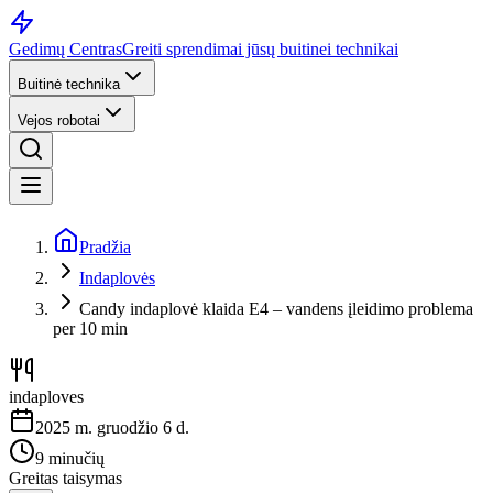
Gedimų Centras
Greiti sprendimai jūsų buitinei technikai
Buitinė technika
Vejos robotai
Pradžia
Indaplovės
Candy indaplovė klaida E4 – vandens įleidimo problema
per 10 min
indaploves
2025 m. gruodžio 6 d.
9 minučių
Greitas taisymas