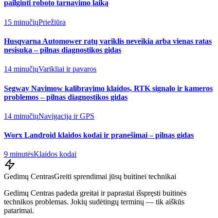
pailginti roboto tarnavimo laiką
15 minučių
Priežiūra
Husqvarna Automower ratų variklis neveikia arba vienas ratas
nesisuka – pilnas diagnostikos gidas
14 minučių
Varikliai ir pavaros
Segway Navimow kalibravimo klaidos, RTK signalo ir kameros
problemos – pilnas diagnostikos gidas
14 minučių
Navigacija ir GPS
Worx Landroid klaidos kodai ir pranešimai – pilnas gidas
9 minutės
Klaidos kodai
Gedimų Centras
Greiti sprendimai jūsų buitinei technikai
Gedimų Centras padeda greitai ir paprastai išspręsti buitinės
technikos problemas. Jokių sudėtingų terminų — tik aiškūs
patarimai.