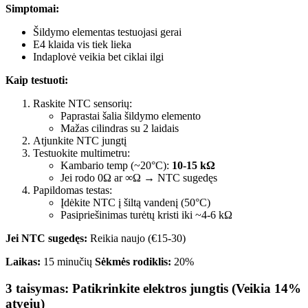
Simptomai:
Šildymo elementas testuojasi gerai
E4 klaida vis tiek lieka
Indaplovė veikia bet ciklai ilgi
Kaip testuoti:
Raskite NTC sensorių:
Paprastai šalia šildymo elemento
Mažas cilindras su 2 laidais
Atjunkite NTC jungtį
Testuokite multimetru:
Kambario temp (~20°C):
10-15 kΩ
Jei rodo 0Ω ar ∞Ω → NTC sugedęs
Papildomas testas:
Įdėkite NTC į šiltą vandenį (50°C)
Pasipriešinimas turėtų kristi iki ~4-6 kΩ
Jei NTC sugedęs:
Reikia naujo (€15-30)
Laikas:
15 minučių
Sėkmės rodiklis:
20%
3 taisymas: Patikrinkite elektros jungtis (Veikia 14%
atvejų)