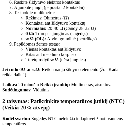
Raskite šildytuvo elektros kontaktus
Atjunkite jungtį (paprastai 2 kontaktai)
Testuokite multimetru:
Režimas: Ohmetras (Ω)
Kontaktai ant šildytuvo kontaktų
Normalus:
20-40 Ω (Candy 28-32 Ω)
0 Ω:
Trumpas jungimas (sugedęs)
∞ Ω (OL):
Atvira grandinė (pertrūkęs)
Papildomas žemės testas:
Vienas kontaktas ant šildytuvo
Kitas ant metalinio korpuso
Turėtų rodyti
∞ Ω
(nėra jungties)
Jei rodo 0Ω ar ∞Ω:
Reikia naujo šildymo elemento (žr. "Kada
reikia dalių")
Laikas:
20 minučių
Reikia įrankių:
Multimetras, atsuktuvas
Sudėtingumas:
Vidutinis
2 taisymas: Patikrinkite temperatūros jutiklį (NTC)
(Veikia 20% atvejų)
Kodėl svarbu:
Sugedęs NTC neleidžia indaplovei žinoti vandens
temperatūros.