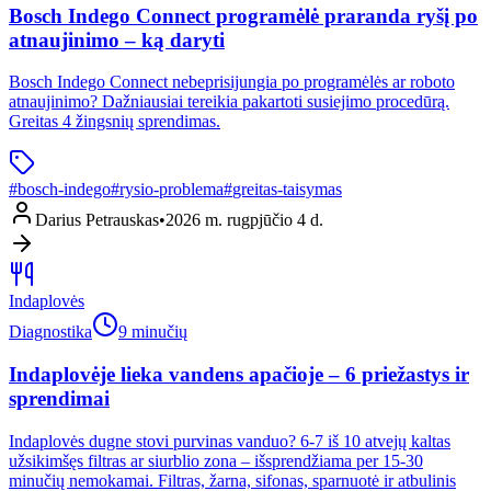
Bosch Indego Connect programėlė praranda ryšį po
atnaujinimo – ką daryti
Bosch Indego Connect nebeprisijungia po programėlės ar roboto
atnaujinimo? Dažniausiai tereikia pakartoti susiejimo procedūrą.
Greitas 4 žingsnių sprendimas.
#
bosch-indego
#
rysio-problema
#
greitas-taisymas
Darius Petrauskas
•
2026 m. rugpjūčio 4 d.
Indaplovės
Diagnostika
9 minučių
Indaplovėje lieka vandens apačioje – 6 priežastys ir
sprendimai
Indaplovės dugne stovi purvinas vanduo? 6-7 iš 10 atvejų kaltas
užsikimšęs filtras ar siurblio zona – išsprendžiama per 15-30
minučių nemokamai. Filtras, žarna, sifonas, sparnuotė ir atbulinis