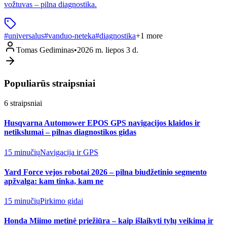
vožtuvas – pilna diagnostika.
#
universalus
#
vanduo-neteka
#
diagnostika
+
1
more
Tomas Gediminas
•
2026 m. liepos 3 d.
Populiarūs straipsniai
6
straipsniai
Husqvarna Automower EPOS GPS navigacijos klaidos ir
netikslumai – pilnas diagnostikos gidas
15 minučių
Navigacija ir GPS
Yard Force vejos robotai 2026 – pilna biudžetinio segmento
apžvalga: kam tinka, kam ne
15 minučių
Pirkimo gidai
Honda Miimo metinė priežiūra – kaip išlaikyti tylų veikimą ir