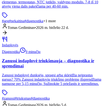
elementas, termostatas, NTC jutiklis, valdymo modulis. 7-8 iš 10
atvejų viena dalis pakeičiama per 40-60 min.
#
aeg
#
nekaitina
#
diagnostika
+
1
more
Tomas Gediminas
•
2026 m. birželio 22 d.
Indaplovės
Diagnostika
9 minučių
Zanussi indaplovė triukšmauja – diagnostika ir
sprendimai
Zanussi indaplovė dunksėja, spragsi arba skleidžia neįprastus
garsus? 70% Zanussi indaplovių triukšmo problemų išsprendžiama
namuose per 5-15 minučių. Sužinokite 5 priežastis ir sprendimus.
#
zanussi
#
triuksmas
#
diagnostika
Tomas Gediminas
•
2026 m. birželio 5 d.