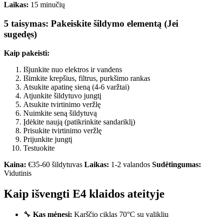
Laikas:
15 minučių
5 taisymas: Pakeiskite šildymo elementą (Jei
sugedęs)
Kaip pakeisti:
Išjunkite nuo elektros ir vandens
Išimkite krepšius, filtrus, purkšimo rankas
Atsukite apatinę sieną (4-6 varžtai)
Atjunkite šildytuvo jungtį
Atsukite tvirtinimo veržlę
Nuimkite seną šildytuvą
Įdėkite naują (patikrinkite sandariklį)
Prisukite tvirtinimo veržlę
Prijunkite jungtį
Testuokite
Kaina:
€35-60 šildytuvas
Laikas:
1-2 valandos
Sudėtingumas:
Vidutinis
Kaip išvengti E4 klaidos ateityje
🔧
Kas mėnesį:
Karščio ciklas 70°C su valikliu