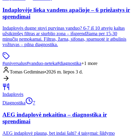
Indaplovėje lieka vandens apačioje – 6 priežastys ir
sprendimai
Indaplovės dugne stovi purvinas vanduo? 6-7 iš 10 atvejų kaltas
užsikimšęs filtras ar siurblio zona – išsprendžiama per 15-30
minučių nemokamai. Filtras, žarna, sifonas, sparnuotė ir atbulinis
vožtuvas – pilna diagnostika.
#
universalus
#
vanduo-neteka
#
diagnostika
+
1
more
Tomas Gediminas
•
2026 m. liepos 3 d.
Indaplovės
Diagnostika
7
AEG indaplovė nekaitina – diagnostika ir
sprendimai
AEG indaplovė plauna, bet indai šalti? 4 taisymai: šildymo