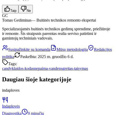
Taip
Ne
GC
Tomas Gediminas
— Buitinės technikos remonto ekspertai
Specializuojamės buitinės technikos gedimų sprendime, priežiūroje
ir remonte. Šis straipsnis paremtas realia serviso patirtimi ir
gamintojų techniniais vadovais.
Susipažinkite su komanda
Mūsų metodologija
Redakcijos
politika
Paskelbta
:
2025 m. gruodžio 6 d.
Tags:
candy
klaidos-kodas
nepaima-vandens
greitas-taisymas
Daugiau šioje kategorijoje
indaploves
Indaplovės
Diagnostika
9 minučių