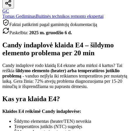
GC
Tomas Gediminas
Buitinės technikos remonto ekspertai
Faktai patikrinti pagal gamintojų dokumentaciją
Paskelbta
:
2025 m. gruodžio 6 d.
Candy indaplovė klaida E4 – šildymo
elemento problema per 20 min
Candy indaplovė rodo klaidą E4 ekrane arba mirksi 4 kartus? Tai
reiškia
šildymo elemento (heater) arba temperatūros jutiklio
problemą
- vanduo neįšyla iki reikiamos temperatūros per nustatytą
laiką. Gera žinia: 72% atvejų problema diagnozuojama per 15-20
minučių ir išsprendžiama su paprastu dėmesiu.
Kas yra klaida E4?
Klaidos E4 reikšmė Candy indaplovėse:
Šildymo elementas (heater/TEN) neveikia
Temperatūros jutiklis (NTC) sugedęs