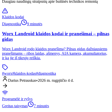
Daugiau naudingų straipsnių apie buitinės technikos remontą
Klaidos kodai
Diagnostika
9 minutės
Worx Landroid klaidos kodai ir pranešimai – pilnas
gidas
Worx Landroid rodo klaidos pranešimą? Pilnas gidas dažniausiems
pranešimams – ribos laidas, ašmenys, AIA kamera, akumuliatorius,
ir ką jie iš tikrųjų reiškia.
#
worx
#
klaidos-kodas
#
diagnostika
Darius Petrauskas
•
2026 m. rugpjūčio 4 d.
Programėlė ir ryšys
Greitas taisymas
7 minutės