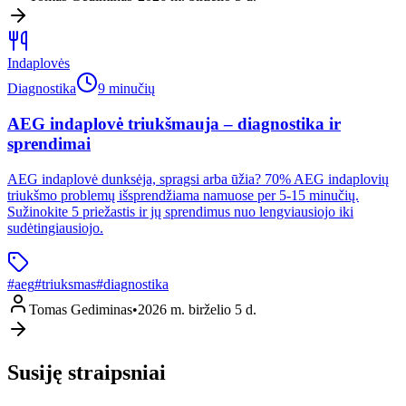
Indaplovės
Diagnostika
9 minučių
AEG indaplovė triukšmauja – diagnostika ir
sprendimai
AEG indaplovė dunksėja, spragsi arba ūžia? 70% AEG indaplovių
triukšmo problemų išsprendžiama namuose per 5-15 minučių.
Sužinokite 5 priežastis ir jų sprendimus nuo lengviausiojo iki
sudėtingiausiojo.
#
aeg
#
triuksmas
#
diagnostika
Tomas Gediminas
•
2026 m. birželio 5 d.
Susiję straipsniai