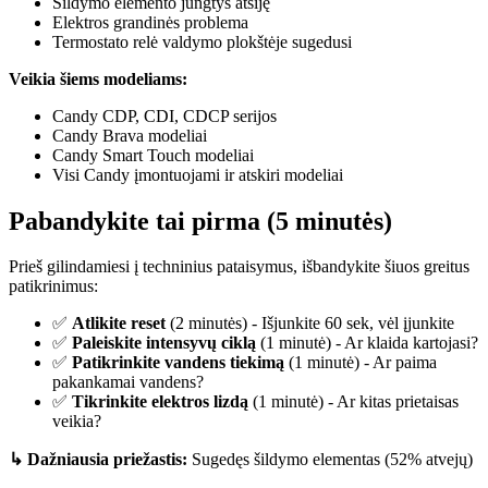
Šildymo elemento jungtys atsiję
Elektros grandinės problema
Termostato relė valdymo plokštėje sugedusi
Veikia šiems modeliams:
Candy CDP, CDI, CDCP serijos
Candy Brava modeliai
Candy Smart Touch modeliai
Visi Candy įmontuojami ir atskiri modeliai
Pabandykite tai pirma (5 minutės)
Prieš gilindamiesi į techninius pataisymus, išbandykite šiuos greitus
patikrinimus:
✅
Atlikite reset
(2 minutės) - Išjunkite 60 sek, vėl įjunkite
✅
Paleiskite intensyvų ciklą
(1 minutė) - Ar klaida kartojasi?
✅
Patikrinkite vandens tiekimą
(1 minutė) - Ar paima
pakankamai vandens?
✅
Tikrinkite elektros lizdą
(1 minutė) - Ar kitas prietaisas
veikia?
↳ Dažniausia priežastis:
Sugedęs šildymo elementas (52% atvejų)