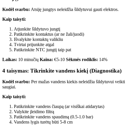
Kodėl svarbu:
Atsiję jungtys neleidžia šildytuvui gauti elektros.
Kaip taisyti:
Atjunkite šildytuvo jungtį
Patikrinkite kontaktus (ar ne žali/juodi)
Išvalykite kontaktų valikliu
Tvirtai prijunkite atgal
Patikrinkite NTC jungtį taip pat
Laikas:
10 minučių
Kaina:
€5-10
Sėkmės rodiklis:
14%
4 taisymas: Tikrinkite vandens kiekį (Diagnostika)
Kodėl svarbu:
Per mažas vandens kiekis neleidžia šildytuvui veikti
saugiai.
Kaip taisyti:
Patikrinkite vandens čiaupą (ar visiškai atidarytas)
Valykite įleidimo filtrą
Patikrinkite vandens spaudimą (0.5-1.0 bar)
Vandens lygis turėtų būti 5-8 cm