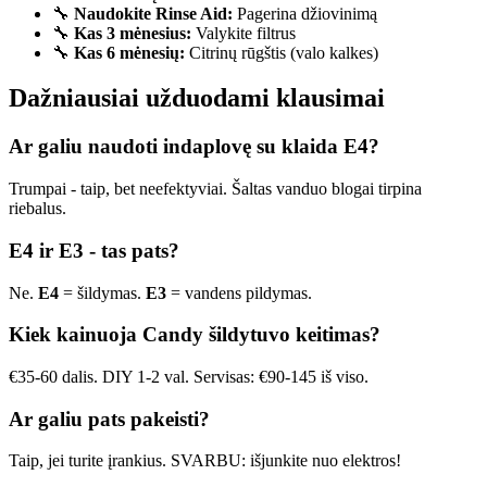
🔧
Naudokite Rinse Aid:
Pagerina džiovinimą
🔧
Kas 3 mėnesius:
Valykite filtrus
🔧
Kas 6 mėnesių:
Citrinų rūgštis (valo kalkes)
Dažniausiai užduodami klausimai
Ar galiu naudoti indaplovę su klaida E4?
Trumpai - taip, bet neefektyviai. Šaltas vanduo blogai tirpina
riebalus.
E4 ir E3 - tas pats?
Ne.
E4
= šildymas.
E3
= vandens pildymas.
Kiek kainuoja Candy šildytuvo keitimas?
€35-60 dalis. DIY 1-2 val. Servisas: €90-145 iš viso.
Ar galiu pats pakeisti?
Taip, jei turite įrankius. SVARBU: išjunkite nuo elektros!