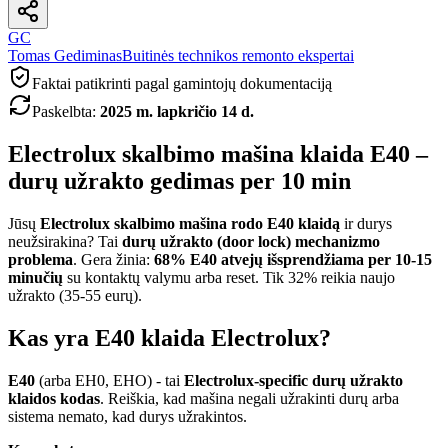
GC
Tomas Gediminas
Buitinės technikos remonto ekspertai
Faktai patikrinti pagal gamintojų dokumentaciją
Paskelbta
:
2025 m. lapkričio 14 d.
Electrolux skalbimo mašina klaida E40 –
durų užrakto gedimas per 10 min
Jūsų
Electrolux skalbimo mašina rodo E40 klaidą
ir durys
neužsirakina? Tai
durų užrakto (door lock) mechanizmo
problema
. Gera žinia:
68% E40 atvejų išsprendžiama per 10-15
minučių
su kontaktų valymu arba reset. Tik 32% reikia naujo
užrakto (35-55 eurų).
Kas yra E40 klaida Electrolux?
E40
(arba EH0, EHO) - tai
Electrolux-specific durų užrakto
klaidos kodas
. Reiškia, kad mašina negali užrakinti durų arba
sistema nemato, kad durys užrakintos.