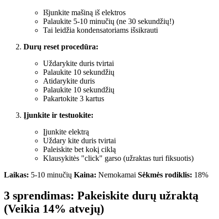
Išjunkite mašiną iš elektros
Palaukite 5-10 minučių (ne 30 sekundžių!)
Tai leidžia kondensatoriams išsikrauti
Durų reset procedūra:
Uždarykite duris tvirtai
Palaukite 10 sekundžių
Atidarykite duris
Palaukite 10 sekundžių
Pakartokite 3 kartus
Įjunkite ir testuokite:
Įjunkite elektrą
Uždary kite duris tvirtai
Paleiskite bet kokį ciklą
Klausykitės "click" garso (užraktas turi fiksuotis)
Laikas:
5-10 minučių
Kaina:
Nemokamai
Sėkmės rodiklis:
18%
3 sprendimas: Pakeiskite durų užraktą
(Veikia 14% atvejų)