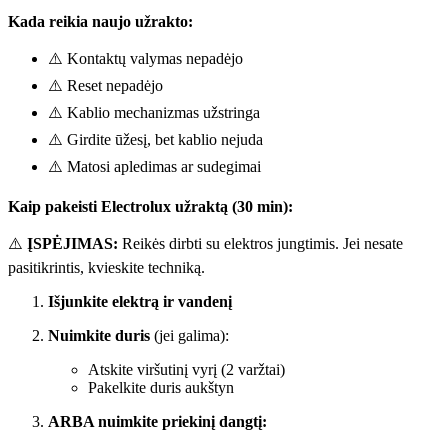
Kada reikia naujo užrakto:
⚠️ Kontaktų valymas nepadėjo
⚠️ Reset nepadėjo
⚠️ Kablio mechanizmas užstringa
⚠️ Girdite ūžesį, bet kablio nejuda
⚠️ Matosi apledimas ar sudegimai
Kaip pakeisti Electrolux užraktą (30 min):
⚠️
ĮSPĖJIMAS:
Reikės dirbti su elektros jungtimis. Jei nesate
pasitikrintis, kvieskite techniką.
Išjunkite elektrą ir vandenį
Nuimkite duris
(jei galima):
Atskite viršutinį vyrį (2 varžtai)
Pakelkite duris aukštyn
ARBA nuimkite priekinį dangtį: