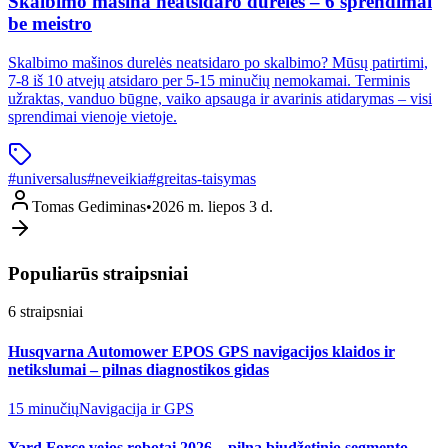
Skalbimo mašina neatsidaro durelės – 6 sprendimai
be meistro
Skalbimo mašinos durelės neatsidaro po skalbimo? Mūsų patirtimi,
7-8 iš 10 atvejų atsidaro per 5-15 minučių nemokamai. Terminis
užraktas, vanduo būgne, vaiko apsauga ir avarinis atidarymas – visi
sprendimai vienoje vietoje.
#
universalus
#
neveikia
#
greitas-taisymas
Tomas Gediminas
•
2026 m. liepos 3 d.
Populiarūs straipsniai
6
straipsniai
Husqvarna Automower EPOS GPS navigacijos klaidos ir
netikslumai – pilnas diagnostikos gidas
15 minučių
Navigacija ir GPS
Yard Force vejos robotai 2026 – pilna biudžetinio segmento