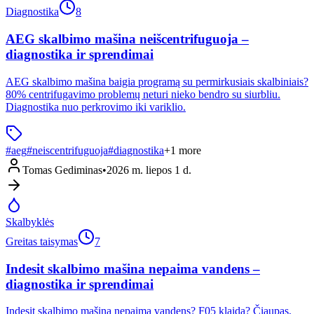
Diagnostika
8
AEG skalbimo mašina neišcentrifuguoja –
diagnostika ir sprendimai
AEG skalbimo mašina baigia programą su permirkusiais skalbiniais?
80% centrifugavimo problemų neturi nieko bendro su siurbliu.
Diagnostika nuo perkrovimo iki variklio.
#
aeg
#
neiscentrifuguoja
#
diagnostika
+
1
more
Tomas Gediminas
•
2026 m. liepos 1 d.
Skalbyklės
Greitas taisymas
7
Indesit skalbimo mašina nepaima vandens –
diagnostika ir sprendimai
Indesit skalbimo mašina nepaima vandens? F05 klaida? Čiaupas,