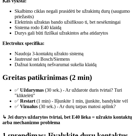
Kas vyksta:
Skalbimo ciklas negali prasidėti be užrakintų durų (saugumo
priežastis)
Elektrinis užraktas bando užsifiksuo ti, bet nesėkmingai
Sistema rodo E40 klaidą
Durys gali būti fiziškai užrakintos arba atidarytos
Electrolux specifika:
Naudoja 3-kontaktų užrakto sistemą
Jautresnė nei Bosch/Siemens
Dažnai kontaktų nešvarumai sukelia klaidą
Greitas patikrinimas (2 min)
✅
Uždarymas
(30 sek.) - Ar uždarote duris tvirtai? Turi
"kliktelėti"
✅
Restart
(1 min) - Išjunkite 1 min, įjunkite, bandykite vėl
✅
Vizualus
(30 sek.) - Ar durų tarpas matosi aplink?
↳ Jei durys uždarytos tvirtai, bet E40 lieka = užrakto kontaktų
arba mechanizmo problema
1 sprendimas: Išvalykite durų kontaktus