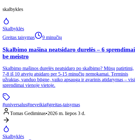
skalbykles
Skalbyklės
Greitas taisymas
9 minučių
Skalbimo mašina neatsidaro durelės – 6 sprendimai
be meistro
Skalbimo mašinos durelės neatsidaro po skalbimo? Mūsų patirtimi,
7-8 iš 10 atvejų atsidaro per 5-15 minučių nemokamai. Terminis
užraktas, vanduo būgne, vaiko apsauga ir avarinis atidarymas – visi
sprendimai vienoje vietoje.
#
universalus
#
neveikia
#
greitas-taisymas
Tomas Gediminas
•
2026 m. liepos 3 d.
Skalbyklės