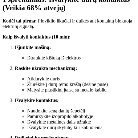
(Veikia 68% atvejų)
Kodėl tai pirma:
Ploviklio likučiai ir dulkės ant kontaktų blokuoja
elektrinį signalą.
Kaip išvalyti kontaktus (10 min):
Išjunkite mašiną:
Ištraukite kištuką iš elektros
Raskite užrakto mechanizmą:
Atidarykite duris
Žiūrėkite į durų rėmo kraštą (dešinė pusė)
Matysite plastikinį įtaisą su metalo kabliu
Išvalykite kontaktus:
Naudokite seną dantų šepetėlį
Pamirkykite izopropilo alkoholyje
Išvalykite metalines dalis užrakte
Išvalykite durų skylutę, kur kablio eina
Patikrinkite mechanizmą: