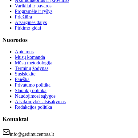
Akumuliatorius ir įkrovimas
Varikliai ir pavaros
Programėlė ir ryšys
Priežiūra
Atsarginės dalys
Pirkimo gidai
Nuorodos
Apie mus
Mūsų komanda
Mūsų metodologija
Terminų žodynas
Susisiekite
Paieška
Privatumo politika
Slapukų politika
Naudojimosi sąlygos
Atsakomybės atsisakymas
Redakcijos politika
Kontaktai
info@gedimucentras.lt