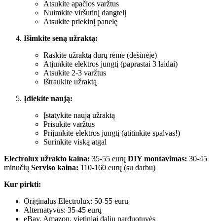
Atsukite apačios varžtus
Nuimkite viršutinį dangtelį
Atsukite priekinį panelę
Išimkite seną užraktą:
Raskite užraktą durų rėme (dešinėje)
Atjunkite elektros jungtį (paprastai 3 laidai)
Atsukite 2-3 varžtus
Ištraukite užraktą
Įdiekite naują:
Įstatykite naują užraktą
Prisukite varžtus
Prijunkite elektros jungtį (atitinkite spalvas!)
Surinkite viską atgal
Electrolux užrakto kaina:
35-55 eurų
DIY montavimas:
30-45
minučių
Serviso kaina:
110-160 eurų (su darbu)
Kur pirkti:
Originalus Electrolux: 50-55 eurų
Alternatyvūs: 35-45 eurų
eBay, Amazon, vietiniai dalių parduotuvės