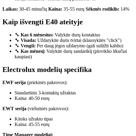
Laikas:
30-45 minučių
Kaina:
35-55 eurų
Sėkmės rodiklis:
14%
Kaip išvengti E40 ateityje
🔧
Kas 6 mėnesius:
Valykite durų kontaktus
🔧
Visada:
Uždarykite duris tvirtai (klausykitės "click")
🔧
Vengti:
Per daug jėgos uždarymo (gali sulūžti kablio)
🔧
Kas mėnesį:
Valykite durų sandariklį (ploviklio likučiai
kaupiasi)
Electrolux modelių specifika
EWF serija
(priekinės pakrovos):
Standartinis 3-kontaktų užraktas
Kaina: 40-50 eurų
EWT serija
(viršutinės pakrovos):
Kitoks užrakto tipas
Kaina: 45-55 eurų
Time Manager modeliai: