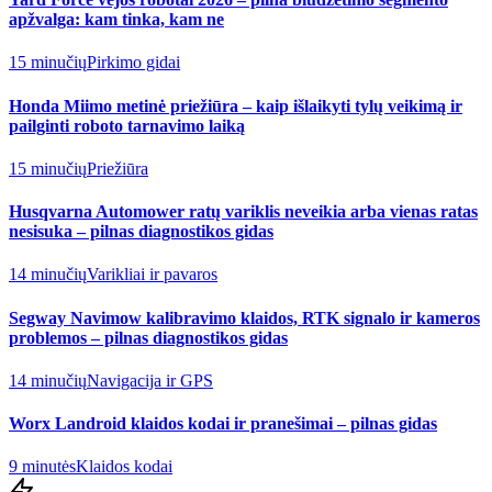
apžvalga: kam tinka, kam ne
15 minučių
Pirkimo gidai
Honda Miimo metinė priežiūra – kaip išlaikyti tylų veikimą ir
pailginti roboto tarnavimo laiką
15 minučių
Priežiūra
Husqvarna Automower ratų variklis neveikia arba vienas ratas
nesisuka – pilnas diagnostikos gidas
14 minučių
Varikliai ir pavaros
Segway Navimow kalibravimo klaidos, RTK signalo ir kameros
problemos – pilnas diagnostikos gidas
14 minučių
Navigacija ir GPS
Worx Landroid klaidos kodai ir pranešimai – pilnas gidas
9 minutės
Klaidos kodai