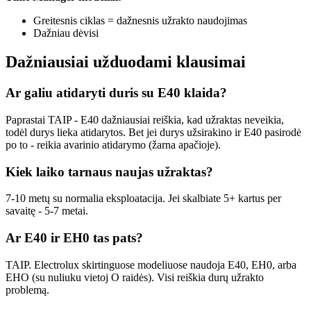
Greitesnis ciklas = dažnesnis užrakto naudojimas
Dažniau dėvisi
Dažniausiai užduodami klausimai
Ar galiu atidaryti duris su E40 klaida?
Paprastai TAIP - E40 dažniausiai reiškia, kad užraktas neveikia,
todėl durys lieka atidarytos. Bet jei durys užsirakino ir E40 pasirodė
po to - reikia avarinio atidarymo (žarna apačioje).
Kiek laiko tarnaus naujas užraktas?
7-10 metų su normalia eksploatacija. Jei skalbiate 5+ kartus per
savaitę - 5-7 metai.
Ar E40 ir EH0 tas pats?
TAIP. Electrolux skirtinguose modeliuose naudoja E40, EH0, arba
EHO (su nuliuku vietoj O raidės). Visi reiškia durų užrakto
problemą.