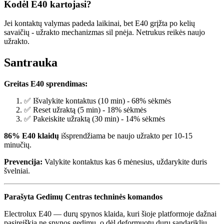
Kodėl E40 kartojasi?
Jei kontaktų valymas padeda laikinai, bet E40 grįžta po kelių
savaičių - užrakto mechanizmas sil pnėja. Netrukus reikės naujo
užrakto.
Santrauka
Greitas E40 sprendimas:
✅ Išvalykite kontaktus (10 min) - 68% sėkmės
✅ Reset užraktą (5 min) - 18% sėkmės
✅ Pakeiskite užraktą (30 min) - 14% sėkmės
86% E40 klaidų
išsprendžiama be naujo užrakto per 10-15
minučių.
Prevencija:
Valykite kontaktus kas 6 mėnesius, uždarykite duris
švelniai.
Parašyta Gedimų Centras techninės komandos
Electrolux E40 — durų spynos klaida, kuri šioje platformoje dažnai
pasireiškia ne spynos gedimu, o dėl deformuotų durų sandariklių