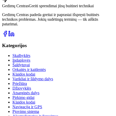
Gedimų Centras
Greiti sprendimai jūsų buitinei technikai
Gedimų Centras padeda greitai ir paprastai išspręsti buitinės
technikos problemas. Jokių sudėtingų terminų — tik aiškūs
patarimai.
Kategorijos
Skalbyklės
Indaplovės
Šaldytuvai
Orkaitės ir kaitlentės
Klaidos kodai
Varikliai ir šildymo dalys
Priežiūra
Džiovyklės
Atsarginės dalys
Pirkimo gidai
Klaidos kodai
Navigacija ir GPS
Pjovimo sistema