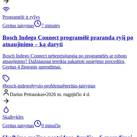
Programėlė ir ryšys
Greitas taisymas
7 minutės
Bosch Indego Connect programėlė praranda ryšį po
atnaujinimo – ką daryti
Bosch Indego Connect nebeprisijungia po programėlės ar roboto
atnaujinimo? Dažniausiai tereikia pakartoti susiejimo procedūrą.
Greitas 4 žingsnių sprendimas.
#
bosch-indego
#
rysio-problema
#
greitas-taisymas
Darius Petrauskas
•
2026 m. rugpjūčio 4 d.
Skalbyklės
Greitas taisymas
9 minučių