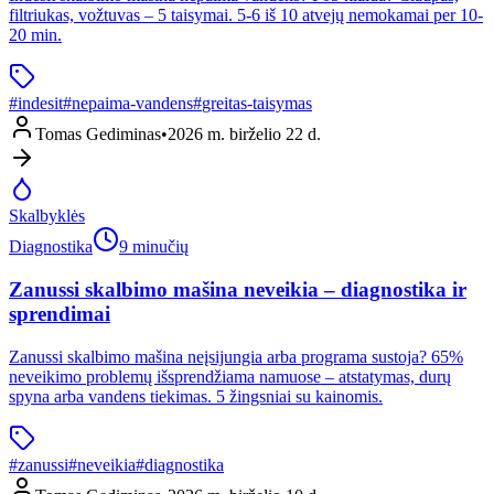
filtriukas, vožtuvas – 5 taisymai. 5-6 iš 10 atvejų nemokamai per 10-
20 min.
#
indesit
#
nepaima-vandens
#
greitas-taisymas
Tomas Gediminas
•
2026 m. birželio 22 d.
Skalbyklės
Diagnostika
9 minučių
Zanussi skalbimo mašina neveikia – diagnostika ir
sprendimai
Zanussi skalbimo mašina neįsijungia arba programa sustoja? 65%
neveikimo problemų išsprendžiama namuose – atstatymas, durų
spyna arba vandens tiekimas. 5 žingsniai su kainomis.
#
zanussi
#
neveikia
#
diagnostika