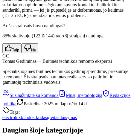
sukuriamo papildomo slėgio ant spynos kontaktų. Patikrinkite
sandariklį pirma — jei jis pūpstelėjęs ar deformuotas, jo keitimas
(15–35 EUR) sprendžia ir spynos problemą.
Ar šis straipsnis buvo naudingas?
85
% skaitytojų (
122
iš
144
) rado šį straipsnį naudingą
Taip
Ne
GC
Tomas Gediminas
— Buitinės technikos remonto ekspertai
Specializuojamės buitinės technikos gedimų sprendime, priežiūroje
ir remonte. Šis straipsnis paremtas realia serviso patirtimi ir
gamintojų techniniais vadovais.
Susipažinkite su komanda
Mūsų metodologija
Redakcijos
politika
Paskelbta
:
2025 m. lapkričio 14 d.
Tags:
electrolux
klaidos-kodas
greitas-taisymas
Daugiau šioje kategorijoje