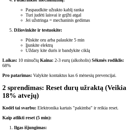
Paspaudkite užrakto kablį ranka
Turi judėti laisvai ir grįžti atgal
Jei užstringa = mechaninis gedimas
Džiovinkite ir testuokite:
Pūskite oru arba palaukite 5 min
Įjunkite elektrą
Uždary kite duris ir bandykite ciklą
Laikas:
10 minučių
Kaina:
2-3 eurų (alkoholis)
Sėkmės rodiklis:
68%
Pro patarimas:
Valykite kontaktus kas 6 mėnesių prevencijai.
2 sprendimas: Reset durų užraktą (Veikia
18% atvejų)
Kodėl tai svarbu:
Elektronika kartais "pakimba" ir reikia reset.
Kaip atlikti reset (5 min):
Ilgas išjungimas: