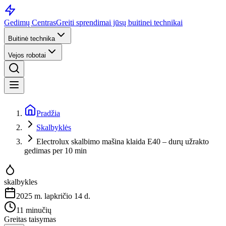
Gedimų Centras
Greiti sprendimai jūsų buitinei technikai
Buitinė technika
Vejos robotai
Pradžia
Skalbyklės
Electrolux skalbimo mašina klaida E40 – durų užrakto
gedimas per 10 min
skalbykles
2025 m. lapkričio 14 d.
11 minučių
Greitas taisymas