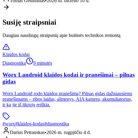
Tomas Gediminas
•
2026 m. birželio 10 d.
Susiję straipsniai
Daugiau naudingų straipsnių apie buitinės technikos remontą
Klaidos kodai
Diagnostika
9 minutės
Worx Landroid klaidos kodai ir pranešimai – pilnas
gidas
Worx Landroid rodo klaidos pranešimą? Pilnas gidas dažniausiems
pranešimams – ribos laidas, ašmenys, AIA kamera, akumuliatorius,
ir ką jie iš tikrųjų reiškia.
#
worx
#
klaidos-kodas
#
diagnostika
Darius Petrauskas
•
2026 m. rugpjūčio 4 d.