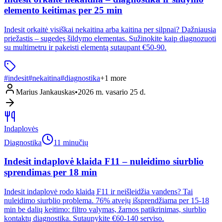
elemento keitimas per 25 min
Indesit orkaitė visiškai nekaitina arba kaitina per silpnai? Dažniausia
priežastis – sugedęs šildymo elementas. Sužinokite kaip diagnozuoti
su multimetru ir pakeisti elementą sutaupant €50-90.
#
indesit
#
nekaitina
#
diagnostika
+
1
more
Marius Jankauskas
•
2026 m. vasario 25 d.
Indaplovės
Diagnostika
11 minučių
Indesit indaplovė klaida F11 – nuleidimo siurblio
sprendimas per 18 min
Indesit indaplovė rodo klaidą F11 ir neišleidžia vandens? Tai
nuleidimo siurblio problema. 76% atvejų išsprendžiama per 15-18
min be dalių keitimo: filtro valymas, žarnos patikrinimas, siurblio
kontaktų diagnostika. Sutaupykite €60-140 serviso.