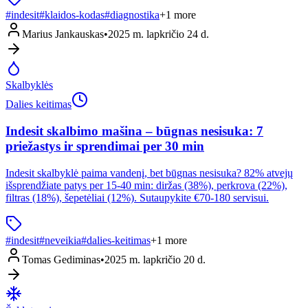
#
indesit
#
klaidos-kodas
#
diagnostika
+
1
more
Marius Jankauskas
•
2025 m. lapkričio 24 d.
Skalbyklės
Dalies keitimas
Indesit skalbimo mašina – būgnas nesisuka: 7
priežastys ir sprendimai per 30 min
Indesit skalbyklė paima vandenį, bet būgnas nesisuka? 82% atvejų
išsprendžiate patys per 15-40 min: diržas (38%), perkrova (22%),
filtras (18%), šepetėliai (12%). Sutaupykite €70-180 servisui.
#
indesit
#
neveikia
#
dalies-keitimas
+
1
more
Tomas Gediminas
•
2025 m. lapkričio 20 d.