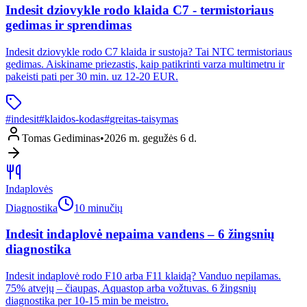
Indesit dziovykle rodo klaida C7 - termistoriaus
gedimas ir sprendimas
Indesit dziovykle rodo C7 klaida ir sustoja? Tai NTC termistoriaus
gedimas. Aiskiname priezastis, kaip patikrinti varza multimetru ir
pakeisti pati per 30 min. uz 12-20 EUR.
#
indesit
#
klaidos-kodas
#
greitas-taisymas
Tomas Gediminas
•
2026 m. gegužės 6 d.
Indaplovės
Diagnostika
10 minučių
Indesit indaplovė nepaima vandens – 6 žingsnių
diagnostika
Indesit indaplovė rodo F10 arba F11 klaidą? Vanduo nepilamas.
75% atvejų – čiaupas, Aquastop arba vožtuvas. 6 žingsnių
diagnostika per 10-15 min be meistro.