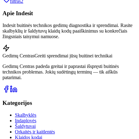
filtras
2
Apie
Indesit
Indesit buitinės technikos gedimų diagnostika ir sprendimai. Rasite
skalbyklių ir šaldytuvų klaidų kodų paaiškinimus su konkrečiais
žingsniais taisymui namuose.
Gedimų Centras
Greiti sprendimai jūsų buitinei technikai
Gedimų Centras padeda greitai ir paprastai išspręsti buitinės
technikos problemas. Jokių sudėtingų terminų — tik aiškūs
patarimai.
Kategorijos
Skalbyklės
Indaplovės
Šaldytuvai
Orkaitės ir kaitlentės
Klaidos kodai