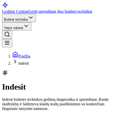
Gedimų Centras
Greiti sprendimai jūsų buitinei technikai
Buitinė technika
Vejos robotai
Pradžia
indesit
Indesit
Indesit buitinės technikos gedimų diagnostika ir sprendimai. Rasite
skalbyklių ir šaldytuvų klaidų kodų paaiškinimus su konkrečiais
žingsniais taisymui namuose.