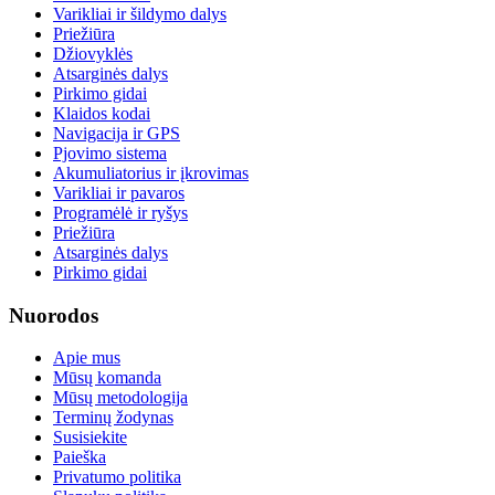
Varikliai ir šildymo dalys
Priežiūra
Džiovyklės
Atsarginės dalys
Pirkimo gidai
Klaidos kodai
Navigacija ir GPS
Pjovimo sistema
Akumuliatorius ir įkrovimas
Varikliai ir pavaros
Programėlė ir ryšys
Priežiūra
Atsarginės dalys
Pirkimo gidai
Nuorodos
Apie mus
Mūsų komanda
Mūsų metodologija
Terminų žodynas
Susisiekite
Paieška
Privatumo politika