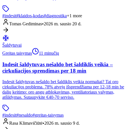
#
indesit
#
klaidos-kodas
#
diagnostika
+
1
more
Tomas Gediminas
•
2026 m. sausio 20 d.
Šaldytuvai
Greitas taisymas
11 minučių
Indesit šaldytuvas nešaldo bet šaldiklis veikia –
cirkuliacijos sprendimas per 18 min
Indesit šaldytuvas nešaldo bet šaldiklis veikia normaliai? Tai oro
cirkuliacijos problema. 78% atvejų išsprendžiama per 12-18 min be
dalių keitimo: oro angų atblokavimas, ventiliatoriaus valymas,
atšildymas. Sutaupykite €40-70 serviso.
#
indesit
#
nesaldo
#
greitas-taisymas
Rasa Klimavičiūtė
•
2026 m. sausio 9 d.