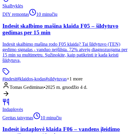
Skalbyklės
DIY remontas
10 minučių
Indesit skalbimo mašina klaida F05 – šildytuvo
gedimas per 15 min
Indesit skalbimo mašina rodo F05 klaidą? Tai šildytuvo (TEN)
gedimo signalas - vanduo neįšilsta. 72% atvejų diagnozuojama per
15 min su multimetru. Sužinokite, kaip patikrinti ir kada keisti
šildytuvą.
#
indesit
#
klaidos-kodas
#
sildytuvas
+
1
more
Tomas Gediminas
•
2025 m. gruodžio 4 d.
Indaplovės
Greitas taisymas
10 minučių
Indesit indaplovė klaida F06 – vandens įleidimo