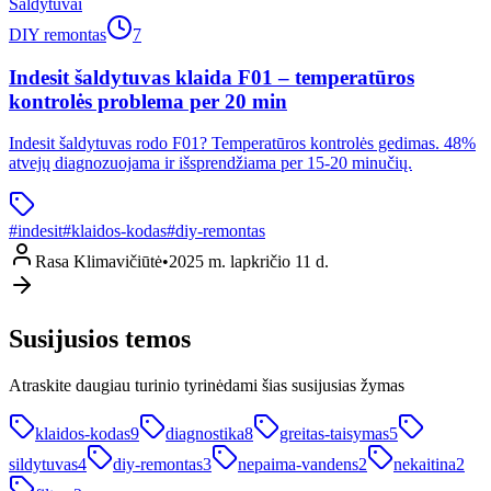
Šaldytuvai
DIY remontas
7
Indesit šaldytuvas klaida F01 – temperatūros
kontrolės problema per 20 min
Indesit šaldytuvas rodo F01? Temperatūros kontrolės gedimas. 48%
atvejų diagnozuojama ir išsprendžiama per 15-20 minučių.
#
indesit
#
klaidos-kodas
#
diy-remontas
Rasa Klimavičiūtė
•
2025 m. lapkričio 11 d.
Susijusios temos
Atraskite daugiau turinio tyrinėdami šias susijusias žymas
klaidos-kodas
9
diagnostika
8
greitas-taisymas
5
sildytuvas
4
diy-remontas
3
nepaima-vandens
2
nekaitina
2