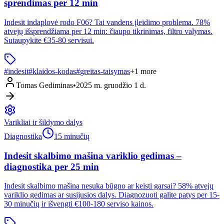
sprendimas per 12 min
Indesit indaplovė rodo F06? Tai vandens įleidimo problema. 78%
atvejų išsprendžiama per 12 min: čiaupo tikrinimas, filtro valymas.
Sutaupykite €35-80 servisui.
#
indesit
#
klaidos-kodas
#
greitas-taisymas
+
1
more
Tomas Gediminas
•
2025 m. gruodžio 1 d.
Varikliai ir šildymo dalys
Diagnostika
15 minučių
Indesit skalbimo mašina variklio gedimas –
diagnostika per 25 min
Indesit skalbimo mašina nesuka būgno ar keisti garsai? 58% atvejų
variklio gedimas ar susijusios dalys. Diagnozuoti galite patys per 15-
30 minučių ir išvengti €100-180 serviso kainos.