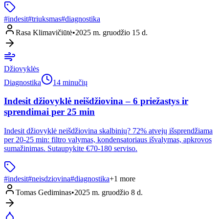
#
indesit
#
triuksmas
#
diagnostika
Rasa Klimavičiūtė
•
2025 m. gruodžio 15 d.
Džiovyklės
Diagnostika
14 minučių
Indesit džiovyklė neišdžiovina – 6 priežastys ir
sprendimai per 25 min
Indesit džiovyklė neišdžiovina skalbinių? 72% atvejų išsprendžiama
per 20-25 min: filtro valymas, kondensatoriaus išvalymas, apkrovos
sumažinimas. Sutaupykite €70-180 serviso.
#
indesit
#
neisdziovina
#
diagnostika
+
1
more
Tomas Gediminas
•
2025 m. gruodžio 8 d.