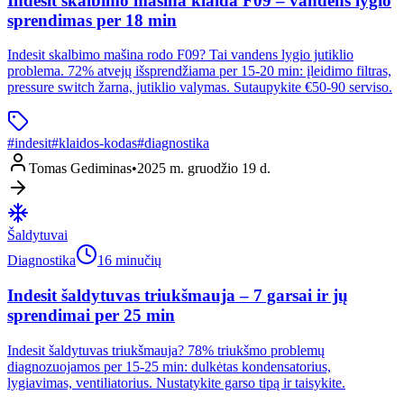
Indesit skalbimo mašina klaida F09 – vandens lygio
sprendimas per 18 min
Indesit skalbimo mašina rodo F09? Tai vandens lygio jutiklio
problema. 72% atvejų išsprendžiama per 15-20 min: įleidimo filtras,
pressure switch žarna, jutiklio valymas. Sutaupykite €50-90 serviso.
#
indesit
#
klaidos-kodas
#
diagnostika
Tomas Gediminas
•
2025 m. gruodžio 19 d.
Šaldytuvai
Diagnostika
16 minučių
Indesit šaldytuvas triukšmauja – 7 garsai ir jų
sprendimai per 25 min
Indesit šaldytuvas triukšmauja? 78% triukšmo problemų
diagnozuojamos per 15-25 min: dulkėtas kondensatorius,
lygiavimas, ventiliatorius. Nustatykite garso tipą ir taisykite.