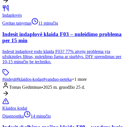
Indaplovės
Greitas taisymas
11 minučių
Indesit indaplovė klaida F03 – nuleidimo problema
per 15 min
Indesit indaplovė rodo klaidą F03? 77% atvejų problema yra
užsikimšęs filtras, nuleidimo žarna ar siurblys. DIY sprendimas per
10-15 minučių be techniko.
#
indesit
#
klaidos-kodas
#
vanduo-neteka
+
1
more
Tomas Gediminas
•
2025 m. gruodžio 25 d.
Klaidos kodai
Diagnostika
14 minučių