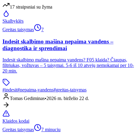
17
straipsniai
su žyma
Skalbyklės
Greitas taisymas
7
Indesit skalbimo mašina nepaima vandens –
diagnostika ir sprendimai
Indesit skalbimo mašina nepaima vandens? F05 klaida? Čiaupas,
filtriukas, vožtuvas – 5 taisymai. 5-6 iš 10 atvejų nemokamai per 10-
20 min.
#
indesit
#
nepaima-vandens
#
greitas-taisymas
Tomas Gediminas
•
2026 m. birželio 22 d.
Klaidos kodai
Greitas taisymas
7 minuciu