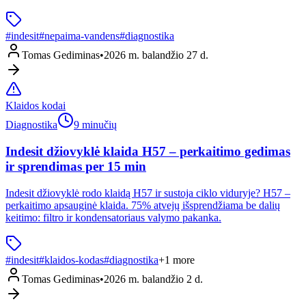
#
indesit
#
nepaima-vandens
#
diagnostika
Tomas Gediminas
•
2026 m. balandžio 27 d.
Klaidos kodai
Diagnostika
9 minučių
Indesit džiovyklė klaida H57 – perkaitimo gedimas
ir sprendimas per 15 min
Indesit džiovyklė rodo klaidą H57 ir sustoja ciklo viduryje? H57 –
perkaitimo apsauginė klaida. 75% atvejų išsprendžiama be dalių
keitimo: filtro ir kondensatoriaus valymo pakanka.
#
indesit
#
klaidos-kodas
#
diagnostika
+
1
more
Tomas Gediminas
•
2026 m. balandžio 2 d.