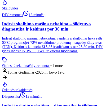
Skalbyklės
DIY remontas
13 minučių
Indesit skalbimo mašina nekaitina – šildytuvo
diagnostika ir keitimas per 30 min
Indesit skalbimo mašina nebekaitina vandens ir skalbiniai lieka šalti
60°C programoje? 72% nekaitinimo problemų – sugedęs šildytuvas
(TEN). Keitimas kainuoja €15-35 ir atliekamas per 25-30 min. DIY
gidas Indesit IS, IWSC, IWC ir kitiems modeliams.
#
indesit
#
nekaitina
#
diy-remontas
+
1
more
Tomas Gediminas
•
2026 m. kovo 19 d.
Orkaitės ir kaitlentės
Diagnostika
12 minučių
Indesit orkaitė nekaitina – diagnostika ir šildymo