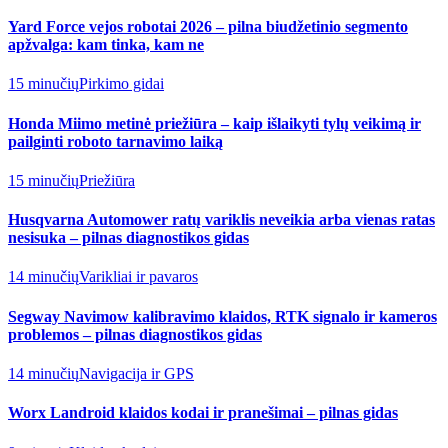
Yard Force vejos robotai 2026 – pilna biudžetinio segmento
apžvalga: kam tinka, kam ne
15 minučių
Pirkimo gidai
Honda Miimo metinė priežiūra – kaip išlaikyti tylų veikimą ir
pailginti roboto tarnavimo laiką
15 minučių
Priežiūra
Husqvarna Automower ratų variklis neveikia arba vienas ratas
nesisuka – pilnas diagnostikos gidas
14 minučių
Varikliai ir pavaros
Segway Navimow kalibravimo klaidos, RTK signalo ir kameros
problemos – pilnas diagnostikos gidas
14 minučių
Navigacija ir GPS
Worx Landroid klaidos kodai ir pranešimai – pilnas gidas