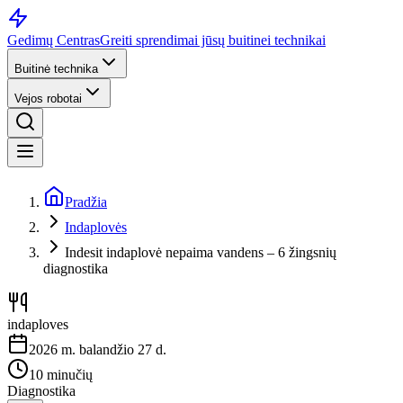
Gedimų Centras
Greiti sprendimai jūsų buitinei technikai
Buitinė technika
Vejos robotai
Pradžia
Indaplovės
Indesit indaplovė nepaima vandens – 6 žingsnių
diagnostika
indaploves
2026 m. balandžio 27 d.
10 minučių
Diagnostika