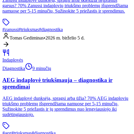
Zanussi indaplovė dunksėja, spragsi arba skleidžia neįprastus
garsus? 70% Zanussi indaplovių triukšmo problemų išsprendžiama
namuose per 5-15 minučių. Sužinokite 5 priežastis ir sprendimus.
#
zanussi
#
triuksmas
#
diagnostika
Tomas Gediminas
•
2026 m. birželio 5 d.
Indaplovės
Diagnostika
9 minučių
AEG indaplovė triukšmauja – diagnostika ir
sprendimai
AEG indaplovė dunksėja, spragsi arba ūžia? 70% AEG indaplovių
triukšmo problemų išsprendžiama namuose per 5-15 minučių.
Sužinokite 5 priežastis ir jų sprendimus nuo lengviausiojo iki
sudėtingiausiojo.
#
aeg
#
triuksmas
#
diagnostika