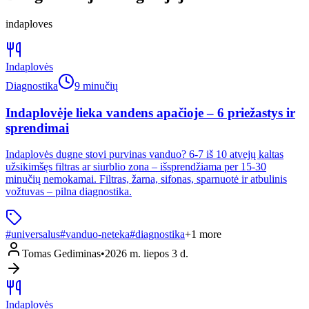
indaploves
Indaplovės
Diagnostika
9 minučių
Indaplovėje lieka vandens apačioje – 6 priežastys ir
sprendimai
Indaplovės dugne stovi purvinas vanduo? 6-7 iš 10 atvejų kaltas
užsikimšęs filtras ar siurblio zona – išsprendžiama per 15-30
minučių nemokamai. Filtras, žarna, sifonas, sparnuotė ir atbulinis
vožtuvas – pilna diagnostika.
#
universalus
#
vanduo-neteka
#
diagnostika
+
1
more
Tomas Gediminas
•
2026 m. liepos 3 d.
Indaplovės