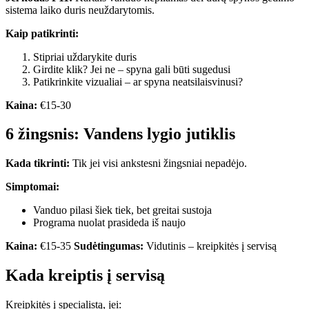
sistema laiko duris neuždarytomis.
Kaip patikrinti:
Stipriai uždarykite duris
Girdite klik? Jei ne – spyna gali būti sugedusi
Patikrinkite vizualiai – ar spyna neatsilaisvinusi?
Kaina:
€15-30
6 žingsnis: Vandens lygio jutiklis
Kada tikrinti:
Tik jei visi ankstesni žingsniai nepadėjo.
Simptomai:
Vanduo pilasi šiek tiek, bet greitai sustoja
Programa nuolat prasideda iš naujo
Kaina:
€15-35
Sudėtingumas:
Vidutinis – kreipkitės į servisą
Kada kreiptis į servisą
Kreipkitės į specialistą, jei: