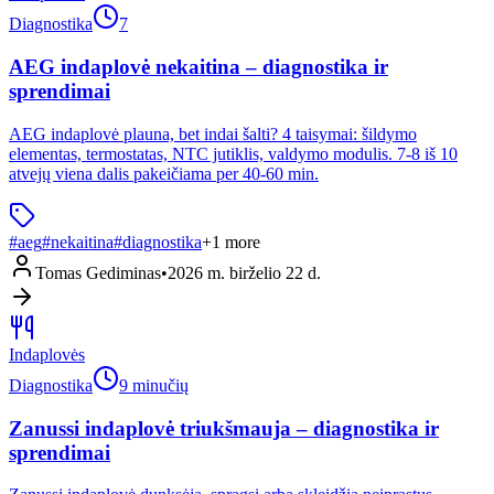
Diagnostika
7
AEG indaplovė nekaitina – diagnostika ir
sprendimai
AEG indaplovė plauna, bet indai šalti? 4 taisymai: šildymo
elementas, termostatas, NTC jutiklis, valdymo modulis. 7-8 iš 10
atvejų viena dalis pakeičiama per 40-60 min.
#
aeg
#
nekaitina
#
diagnostika
+
1
more
Tomas Gediminas
•
2026 m. birželio 22 d.
Indaplovės
Diagnostika
9 minučių
Zanussi indaplovė triukšmauja – diagnostika ir
sprendimai