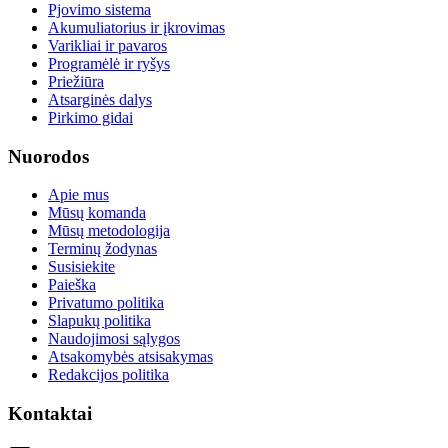
Pjovimo sistema
Akumuliatorius ir įkrovimas
Varikliai ir pavaros
Programėlė ir ryšys
Priežiūra
Atsarginės dalys
Pirkimo gidai
Nuorodos
Apie mus
Mūsų komanda
Mūsų metodologija
Terminų žodynas
Susisiekite
Paieška
Privatumo politika
Slapukų politika
Naudojimosi sąlygos
Atsakomybės atsisakymas
Redakcijos politika
Kontaktai