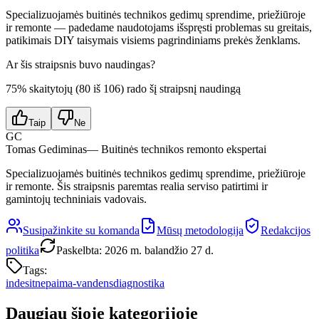
Specializuojamės buitinės technikos gedimų sprendime, priežiūroje
ir remonte — padedame naudotojams išspręsti problemas su greitais,
patikimais DIY taisymais visiems pagrindiniams prekės ženklams.
Ar šis straipsnis buvo naudingas?
75
% skaitytojų (
80
iš
106
) rado šį straipsnį naudingą
Taip
Ne
GC
Tomas Gediminas
— Buitinės technikos remonto ekspertai
Specializuojamės buitinės technikos gedimų sprendime, priežiūroje
ir remonte. Šis straipsnis paremtas realia serviso patirtimi ir
gamintojų techniniais vadovais.
Susipažinkite su komanda
Mūsų metodologija
Redakcijos
politika
Paskelbta
:
2026 m. balandžio 27 d.
Tags:
indesit
nepaima-vandens
diagnostika
Daugiau šioje kategorijoje