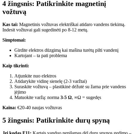
4 žingsnis: Patikrinkite magnetinį
vožtuvą
Kas tai:
Magnetinis vožtuvas elektriškai atidaro vandens tiekimą.
Indesit vožtuvai gali sugedinėti po 8-12 metų.
Simptomai:
Girdite elektros dūzgimą kai mašina turėtų pilti vandenį
Kartojant – ta pati problema
Kaip tikrinti:
Atjunkite nuo elektros
Atidarykite vidinę sienelę (2-3 varžtai)
Suraskite vožtuvą – plastikinė dėžutė su žarna prie vandens
įėjimo
Matuokite varžą: norma
3-5 Ω
, ∞Ω = sugedęs
Kaina:
€20-40 naujas vožtuvas
5 žingsnis: Patikrinkite durų spyną
Jei kodas F11:
Kartais vanduo nepilamas dėl durų spynos gedimo –