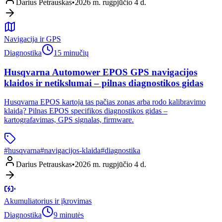
Darius Petrauskas
•
2026 m. rugpjūčio 4 d.
Navigacija ir GPS
Diagnostika
15 minučių
Husqvarna Automower EPOS GPS navigacijos
klaidos ir netikslumai – pilnas diagnostikos gidas
Husqvarna EPOS kartoja tas pačias zonas arba rodo kalibravimo
klaidą? Pilnas EPOS specifikos diagnostikos gidas –
kartografavimas, GPS signalas, firmware.
#
husqvarna
#
navigacijos-klaida
#
diagnostika
Darius Petrauskas
•
2026 m. rugpjūčio 4 d.
Akumuliatorius ir įkrovimas
Diagnostika
9 minutės