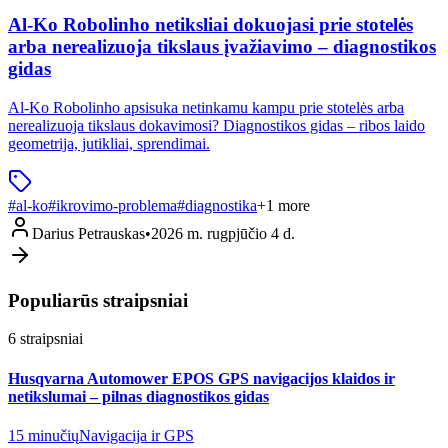
Al-Ko Robolinho netiksliai dokuojasi prie stotelės
arba nerealizuoja tikslaus įvažiavimo – diagnostikos
gidas
Al-Ko Robolinho apsisuka netinkamu kampu prie stotelės arba
nerealizuoja tikslaus dokavimosi? Diagnostikos gidas – ribos laido
geometrija, jutikliai, sprendimai.
#
al-ko
#
ikrovimo-problema
#
diagnostika
+
1
more
Darius Petrauskas
•
2026 m. rugpjūčio 4 d.
Populiarūs straipsniai
6
straipsniai
Husqvarna Automower EPOS GPS navigacijos klaidos ir
netikslumai – pilnas diagnostikos gidas
15 minučių
Navigacija ir GPS