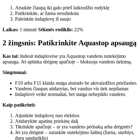
Atsukite čiaupą iki galo prieš laikrodžio rodyklę
Patikrinkite, ar žarna nesulinksta
Paleiskite indaplovę iš naujo
Laikas:
1 minutė
Sėkmės rodiklis:
22%
2 žingsnis: Patikrinkite Aquastop apsaugą
Kas tai:
Indesit indaplovėse yra Aquastop vandens nutekėjimo
apsauga. Jei aptinka drėgmę apačioje – blokuoja vandens tiekimą.
Simptomai:
F10 arba F11 klaida staiga atsirado be akivaizdžios priežasties
Vandens čiaupas atidarytas, bet vanduo vis tiek nepilamas
Indaplovė veikė normaliai, bet staiga nebepildo vandens
Kaip patikrinti:
Atjunkite indaplovę nuo elektros
Atidarykite apatinę priekinę dalį
Tikrinkite apačioje – ar yra vandens pėdsakų arba drėgmės?
Jei yra drėgmė – suraskite nutekėjimo šaltinį (žarna, siurblys,
durų sandariklis)