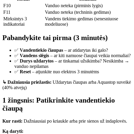
F10
Vanduo neteka (pirminis lygis)
F11
Vanduo neteka (techninis gedimas)
Mirksintys 3
Vandens tiekimo gedimas (senesniuose
indikatoriai
modeliuose)
Pabandykite tai pirma (3 minutės)
✅
Vandentiekio čiaupas
– ar atidarytas iki galo?
✅
Vandens slėgis
– ar kiti namuose čiaupai veikia normaliai?
✅
Durys uždarytos
– ar tinkamai užsikimba? Nesikimba →
vanduo nepilamas
✅
Reset
– atjunkite nuo elektros 3 minutėms
↳ Dažniausia priežastis:
Uždarytas čiaupas arba Aquastop suveikė
(40% atvejų)
1 žingsnis: Patikrinkite vandentiekio
čiaupą
Kur rasti:
Dažniausiai po kriaukle arba prie sienos už indaplovės.
Ką daryti: