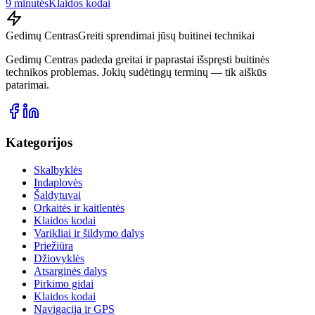
9 minutės
Klaidos kodai
Gedimų Centras
Greiti sprendimai jūsų buitinei technikai
Gedimų Centras padeda greitai ir paprastai išspręsti buitinės
technikos problemas. Jokių sudėtingų terminų — tik aiškūs
patarimai.
Kategorijos
Skalbyklės
Indaplovės
Šaldytuvai
Orkaitės ir kaitlentės
Klaidos kodai
Varikliai ir šildymo dalys
Priežiūra
Džiovyklės
Atsarginės dalys
Pirkimo gidai
Klaidos kodai
Navigacija ir GPS