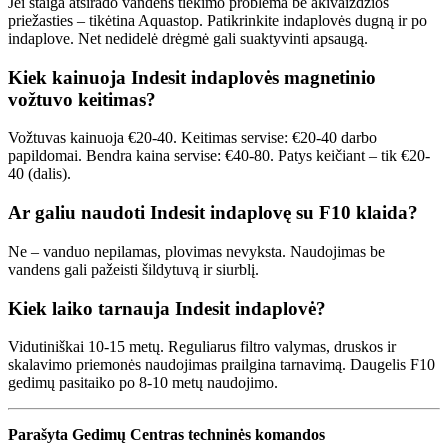
Jei staiga atsirado vandens tiekimo problema be akivaizdžios
priežasties – tikėtina Aquastop. Patikrinkite indaplovės dugną ir po
indaplove. Net nedidelė drėgmė gali suaktyvinti apsaugą.
Kiek kainuoja Indesit indaplovės magnetinio
vožtuvo keitimas?
Vožtuvas kainuoja €20-40. Keitimas servise: €20-40 darbo
papildomai. Bendra kaina servise: €40-80. Patys keičiant – tik €20-
40 (dalis).
Ar galiu naudoti Indesit indaplovę su F10 klaida?
Ne – vanduo nepilamas, plovimas nevyksta. Naudojimas be
vandens gali pažeisti šildytuvą ir siurblį.
Kiek laiko tarnauja Indesit indaplovė?
Vidutiniškai 10-15 metų. Reguliarus filtro valymas, druskos ir
skalavimo priemonės naudojimas prailgina tarnavimą. Daugelis F10
gedimų pasitaiko po 8-10 metų naudojimo.
Parašyta Gedimų Centras techninės komandos