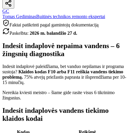
GC
Tomas Gediminas
Buitinės technikos remonto ekspertai
Faktai patikrinti pagal gamintojų dokumentaciją
Paskelbta
:
2026 m. balandžio 27 d.
Indesit indaplovė nepaima vandens – 6
žingsnių diagnostika
Indesit indaplovė paleidžiama, bet vanduo nepilamas ir programa
sustoja?
Klaidos kodas F10 arba F11 reiškia vandens tiekimo
problemą.
75% atvejų priežastis paprasta ir išsprendžiama per 10-
15 minučių.
Nereikia kviesti meistro – šiame gide rasite visus 6 tikrinimo
žingsnius.
Indesit indaplovės vandens tiekimo
klaidos kodai
Kodas
Reikšmė