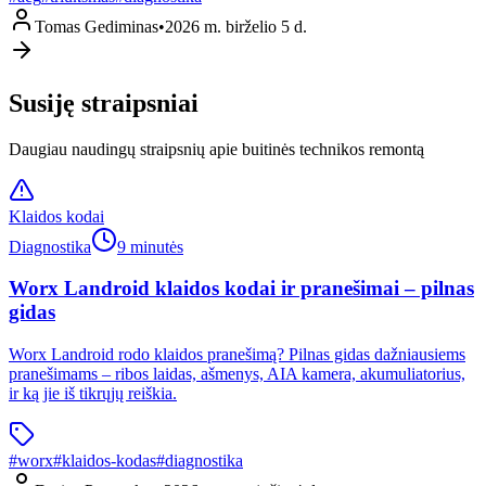
Tomas Gediminas
•
2026 m. birželio 5 d.
Susiję straipsniai
Daugiau naudingų straipsnių apie buitinės technikos remontą
Klaidos kodai
Diagnostika
9 minutės
Worx Landroid klaidos kodai ir pranešimai – pilnas
gidas
Worx Landroid rodo klaidos pranešimą? Pilnas gidas dažniausiems
pranešimams – ribos laidas, ašmenys, AIA kamera, akumuliatorius,
ir ką jie iš tikrųjų reiškia.
#
worx
#
klaidos-kodas
#
diagnostika