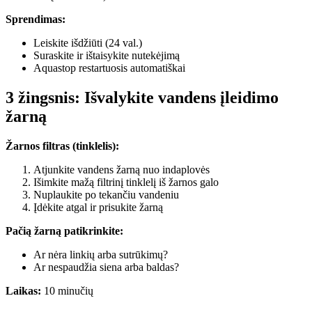
Sprendimas:
Leiskite išdžiūti (24 val.)
Suraskite ir ištaisykite nutekėjimą
Aquastop restartuosis automatiškai
3 žingsnis: Išvalykite vandens įleidimo
žarną
Žarnos filtras (tinklelis):
Atjunkite vandens žarną nuo indaplovės
Išimkite mažą filtrinį tinklelį iš žarnos galo
Nuplaukite po tekančiu vandeniu
Įdėkite atgal ir prisukite žarną
Pačią žarną patikrinkite:
Ar nėra linkių arba sutrūkimų?
Ar nespaudžia siena arba baldas?
Laikas:
10 minučių