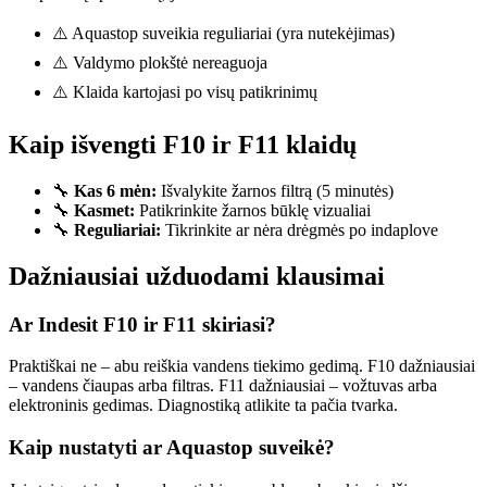
⚠️ Aquastop suveikia reguliariai (yra nutekėjimas)
⚠️ Valdymo plokštė nereaguoja
⚠️ Klaida kartojasi po visų patikrinimų
Kaip išvengti F10 ir F11 klaidų
🔧
Kas 6 mėn:
Išvalykite žarnos filtrą (5 minutės)
🔧
Kasmet:
Patikrinkite žarnos būklę vizualiai
🔧
Reguliariai:
Tikrinkite ar nėra drėgmės po indaplove
Dažniausiai užduodami klausimai
Ar Indesit F10 ir F11 skiriasi?
Praktiškai ne – abu reiškia vandens tiekimo gedimą. F10 dažniausiai
– vandens čiaupas arba filtras. F11 dažniausiai – vožtuvas arba
elektroninis gedimas. Diagnostiką atlikite ta pačia tvarka.
Kaip nustatyti ar Aquastop suveikė?