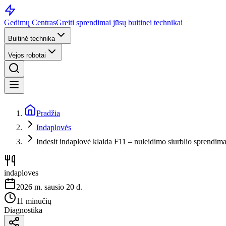
Gedimų Centras
Greiti sprendimai jūsų buitinei technikai
Buitinė technika
Vejos robotai
Pradžia
Indaplovės
Indesit indaplovė klaida F11 – nuleidimo siurblio sprendim
indaploves
2026 m. sausio 20 d.
11 minučių
Diagnostika