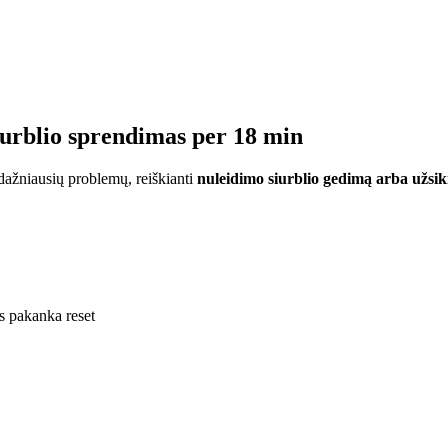
iurblio sprendimas per 18 min
 dažniausių problemų, reiškianti
nuleidimo siurblio gedimą arba užsi
s pakanka reset