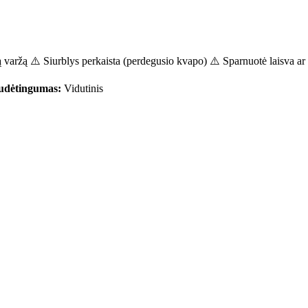
varžą ⚠️ Siurblys perkaista (perdegusio kvapo) ⚠️ Sparnuotė laisva ar 
udėtingumas:
Vidutinis