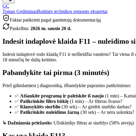
GC
Tomas Gediminas
Buitinės technikos remonto ekspertai
Faktai patikrinti pagal gamintojų dokumentaciją
Paskelbta
:
2026 m. sausio 20 d.
Indesit indaplovė klaida F11 – nuleidimo s
Indesit indaplovė rodo klaidą F11 ir neišleidžia vandens? Tai viena iš
18 minučių be dalių keitimo.
Pabandykite tai pirma (3 minutės)
Prieš gilindamiesi į diagnostiką, išbandykite paprastus patikrinimus:
✅
Atšaukite programą ir paleiskite iš naujo
(1 min) – Kartai
✅
Patikrinkite filtro būklę
(1 min) – Ar filtrras švarus?
✅
Klausykitės siurblio
(30 sek) – Ar girdėti siurblio darbas?
✅
Patikrinkite nuleidimo žarną
(30 sek) – Ar nėra sulenkta?
↳ Dažniausia priežastis:
Užsikimšęs filtras ar siurblys (58% atvejų)
Kas yra klaida F11?