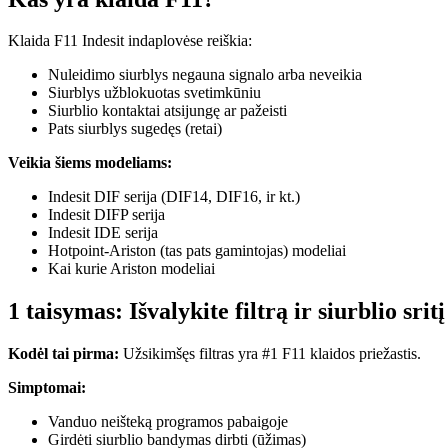
Klaida F11 Indesit indaplovėse reiškia:
Nuleidimo siurblys negauna signalo arba neveikia
Siurblys užblokuotas svetimkūniu
Siurblio kontaktai atsijungę ar pažeisti
Pats siurblys sugedęs (retai)
Veikia šiems modeliams:
Indesit DIF serija (DIF14, DIF16, ir kt.)
Indesit DIFP serija
Indesit IDE serija
Hotpoint-Ariston (tas pats gamintojas) modeliai
Kai kurie Ariston modeliai
1 taisymas: Išvalykite filtrą ir siurblio sri
Kodėl tai pirma:
Užsikimšęs filtras yra #1 F11 klaidos priežastis.
Simptomai:
Vanduo neišteką programos pabaigoje
Girdėti siurblio bandymas dirbti (ūžimas)