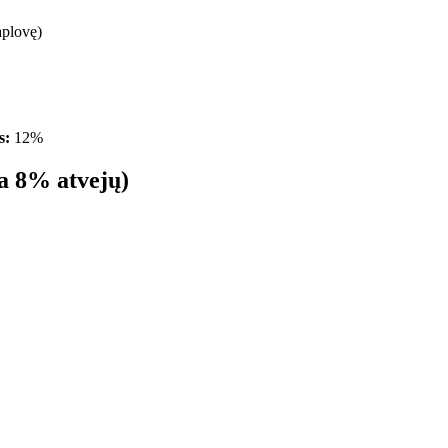
daplovę)
s:
12%
ia 8% atvejų)