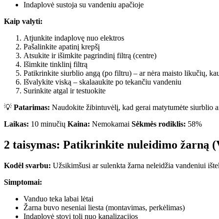
Indaplovė sustoja su vandeniu apačioje
Kaip valyti:
Atjunkite indaplovę nuo elektros
Pašalinkite apatinį krepšį
Atsukite ir išimkite pagrindinį filtrą (centre)
Išimkite tinklinį filtrą
Patikrinkite siurblio angą (po filtru) – ar nėra maisto likučių, ka
Išvalykite viską – skalaaukite po tekančiu vandeniu
Surinkite atgal ir testuokite
💡
Patarimas:
Naudokite žibintuvėlį, kad gerai matytumėte siurblio 
Laikas:
10 minučių
Kaina:
Nemokamai
Sėkmės rodiklis:
58%
2 taisymas: Patikrinkite nuleidimo žarną 
Kodėl svarbu:
Užsikimšusi ar sulenkta žarna neleidžia vandeniui ištek
Simptomai:
Vanduo teka labai lėtai
Žarna buvo neseniai liesta (montavimas, perkėlimas)
Indaplovė stovi toli nuo kanalizacijos