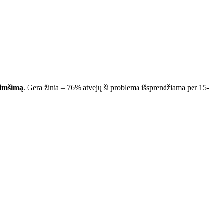
kimšimą
. Gera žinia – 76% atvejų ši problema išsprendžiama per 15-