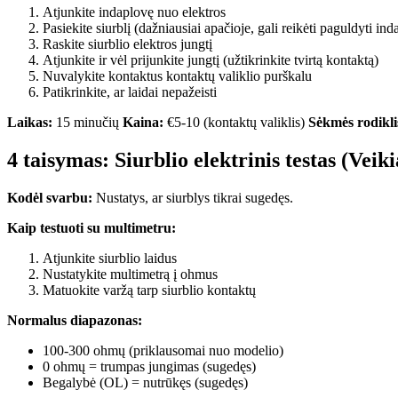
Atjunkite indaplovę nuo elektros
Pasiekite siurblį (dažniausiai apačioje, gali reikėti paguldyti in
Raskite siurblio elektros jungtį
Atjunkite ir vėl prijunkite jungtį (užtikrinkite tvirtą kontaktą)
Nuvalykite kontaktus kontaktų valiklio purškalu
Patikrinkite, ar laidai nepažeisti
Laikas:
15 minučių
Kaina:
€5-10 (kontaktų valiklis)
Sėkmės rodikli
4 taisymas: Siurblio elektrinis testas (Veik
Kodėl svarbu:
Nustatys, ar siurblys tikrai sugedęs.
Kaip testuoti su multimetru:
Atjunkite siurblio laidus
Nustatykite multimetrą į ohmus
Matuokite varžą tarp siurblio kontaktų
Normalus diapazonas:
100-300 ohmų (priklausomai nuo modelio)
0 ohmų = trumpas jungimas (sugedęs)
Begalybė (OL) = nutrūkęs (sugedęs)