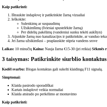
Kaip patikrinti:
Ištraukite indaplovę ir patikrinkite žarną vizualiai
Ieškokite:
Sulenkimų ar suspaudimų
Užsikimšimų (šviesiai spustelėkite žarną)
Per didelių pakėlimų (vandeniui sunku tekėti aukštyn)
Atjunkite žarną nuo kanalizacijos ir patikrinkite, ar vanduo teka
Jei žarna užsikimšusi – praplauskite stipria vandens srove
Laikas:
10 minučių
Kaina:
Nauja žarna €15-30 (jei reikia)
Sėkmės ro
3 taisymas: Patikrinkite siurblio kontaktu
Kodėl svarbu:
Blogas kontaktas gali sukelti klaidingą F11 signalą.
Simptomai:
Klaida pasirodo sporadiškai
Kartais indaplovė veikia normaliai
Klaida atsirado po perkėlimo ar montavimo
Kaip patikrinti: