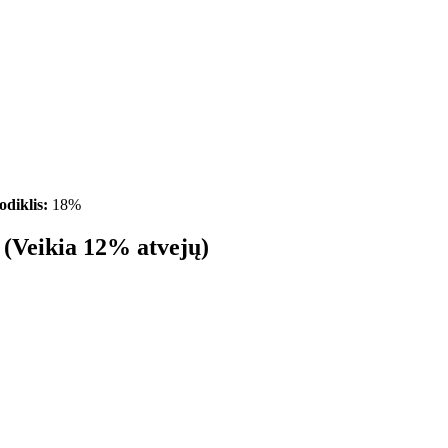
diklis:
18%
s (Veikia 12% atvejų)