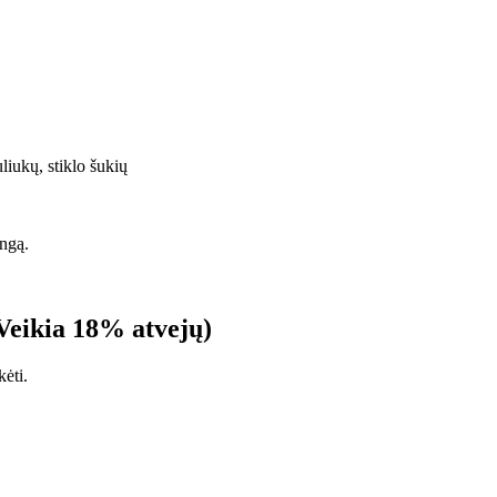
uliukų, stiklo šukių
angą.
(Veikia 18% atvejų)
ėti.