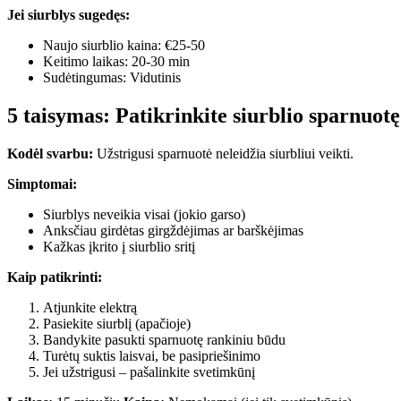
Jei siurblys sugedęs:
Naujo siurblio kaina: €25-50
Keitimo laikas: 20-30 min
Sudėtingumas: Vidutinis
5 taisymas: Patikrinkite siurblio sparnuot
Kodėl svarbu:
Užstrigusi sparnuotė neleidžia siurbliui veikti.
Simptomai:
Siurblys neveikia visai (jokio garso)
Anksčiau girdėtas girgždėjimas ar barškėjimas
Kažkas įkrito į siurblio sritį
Kaip patikrinti:
Atjunkite elektrą
Pasiekite siurblį (apačioje)
Bandykite pasukti sparnuotę rankiniu būdu
Turėtų suktis laisvai, be pasipriešinimo
Jei užstrigusi – pašalinkite svetimkūnį